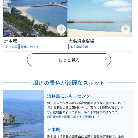
洲本城
大浜海水浴場
文化施設
絶景スポット
海｜海岸｜岬
もっと見る
周辺の景色が綺麗なスポット
淡路島モンキーセンター
野生のニホンザルがいる動物園のような公園です。1967
年から野生の猿に餌付けをし、現在は350頭の猿がいま
す。動物園のようですが、あくまで野生の猿なので、昼
間はモンキーセンターの餌場近くにいますが、夜は山に
#動植物園
#絶景スポット
#絶景ロード
帰ります。 周辺は人口密集地帯とは程遠く、交通量も少
ない場所にあります。山道の他、海を横目に見ながらの
洲本城
ツーリングはとても解放感があり楽しめます。
洲本城は淡路島の三熊山に位置する国指定史跡で、上の