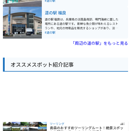
停めやすいので安心です。潮風を感じながら、海岸線を
#道の駅
は、道の駅に隣接する無料駐車場を利用できます。周辺
ツーリングするのもおすすめです。 名物は、地元でとれ
は自然豊かな場所で、ツーリングにもおすすめです。少
たての魚介類を使った海鮮丼や、和歌山ラーメンなどが
道の駅 福良
し足を伸ばせば、猪名川渓谷などの景勝地もあります。
あります。お土産には、岬町の特産品である「淡輪みか
名産品としては、大阪湾とらふぐの他にも、地元産の野
ん」を使ったジュースやジャムが人気です。 また、道の
道の駅 福良は、兵庫県の淡路島南部、鳴門海峡に面した
菜や果物を使った加工品などが販売されています。道の
駅 みさきは、関西国際空港からも近いので、旅行の出発
場所にある道の駅です。 新鮮な魚介類が味わえるレスト
駅 とっとパーク小島は、新鮮な魚介類と自然を満喫でき
前や帰国後に立ち寄るのも良いでしょう。
ランや、地元の特産品を販売するショップがあり、淡路
る、おすすめのスポットです。
島の味覚を楽しむことができます。また、鳴門海峡を望
#道の駅
む絶景スポットとしても知られており、渦潮の発生状況
によっては、間近で豪快な渦潮を見ることができます。
「周辺の道の駅」をもっと見る
バイクで訪れる場合、道の駅には広い駐車場が完備され
ているので安心です。淡路島南部の海岸線を走る快適な
ツーリングコースの休憩地点としても最適です。周辺に
は、世界最長の吊り橋である明石海峡大橋や、淡路島モ
オススメスポット紹介記事
ンキーセンターなど、観光スポットも点在しています。
道の駅 福良でしか手に入らないお土産としては、鳴門海
峡の渦潮をイメージした「うずしおパイ」や、地元産の
玉ねぎを使用した「淡路島オニオンチップス」などが人
気です。新鮮な海の幸を味わいたい方は、併設の「福良
漁業協同組合 魚市場」で、その日に水揚げされたばかり
の魚介類を購入することができます。
ツーリング
1
青森のおすすめツーリングルート！絶景スポッ