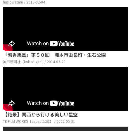
hasiowataru / 2015-02-04
「旬香集島」第５０回 洲本市由良町・生石公園
神戸新聞社（kobedigital) / 2014-03-20
【絶景】関西から行ける美しい星空
TK FILM WORKS【capcut公認】 / 2022-05-31