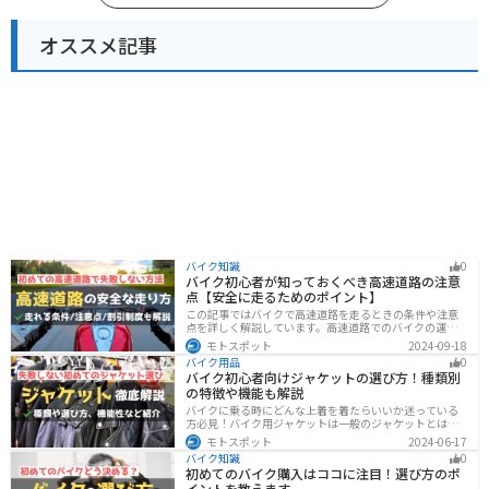
オススメ記事
バイク知識
0
バイク初心者が知っておくべき高速道路の注意
点【安全に走るためのポイント】
この記事ではバイクで高速道路を走るときの条件や注意
点を詳しく解説しています。高速道路でのバイクの運転
に不安を感じていませんか？実は安全に運転するには、
モトスポット
2024-09-18
走行条件や注意点を正しく理解することが大切です。高
バイク用品
0
速道路でも安全にバイクの運転を楽しむ方法を紹介しま
バイク初心者向けジャケットの選び方！種類別
す！
の特徴や機能も解説
バイクに乗る時にどんな上着を着たらいいか迷っている
方必見！バイク用ジャケットは一般のジャケットとは違
い、バイク専用に作られています。動きやすさ・快適
モトスポット
2024-06-17
さ・機能性・デザイン性など様々なメリットがありま
バイク知識
0
す。この記事では、ジャケットの種類や選び方など初心
初めてのバイク購入はココに注目！選び方のポ
者が知っておくべきことをまとめました。
イントを教えます