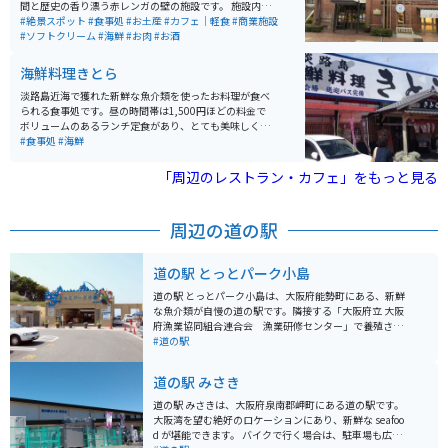
間と歴史の香り漂う赤レンガの壁の施設です。 施設内に
は広々としたレストランと特産品店があり、レストラン
#絶景スポット
#食事処
#お土産
#カフェ｜軽食
#商業施設
では地元の山海の幸を使った美味しい食事が楽しめま
#ソフトクリーム
#海鮮
#お肉
#お酒
す。 また、併設されている「塩屋カフェ」では、淡路ビ
ーフと淡路島の玉ねぎをふんだんに使った名物「淡路バ
海鮮料理きとら
ーガー」が食べれます。
淡路島近海で獲れた新鮮な魚介類を使ったお料理が食べ
られる食事処です。昼の時間帯は1,500円ほどの料金で
ボリュームのあるランチ定食があり、とても美味しくい
ただけます。一品料理から各種定食、会席料金まで幅広
#食事処
#海鮮
く対応してくれますので、淡路島の食を堪能できます。
「周辺のレストラン・カフェ」をもっと見る
周辺の道の駅
道の駅 とっとパーク小島
道の駅 とっとパーク小島は、大阪府能勢町にある、新鮮
な魚介類が自慢の道の駅です。隣接する「大阪府立 大阪
府漁業協同組合連合会 漁業研修センター」で養殖され
た、大阪産である「大阪湾とらふぐ」や、活きの良い魚
#道の駅
介類を味わうことができます。 レストランでは、とらふ
ぐのフルコースはもちろんのこと、リーズナブルなとら
道の駅 みさき
ふぐ定食や、新鮮な海の幸を使った丼ぶりや定食を楽し
むことができます。また、隣接する「フィッシングエリ
道の駅 みさきは、大阪府泉南郡岬町にある道の駅です。
アとっとパーク小島」では、初心者でも気軽に釣りを楽
大阪湾を望む絶好のロケーションにあり、新鮮な seafoo
しむことができます。釣った魚は持ち帰ることも、その
d が堪能できます。 バイクで行く場合は、駐車場も広く
場で調理してもらうこともできます。 バイクで行く場合