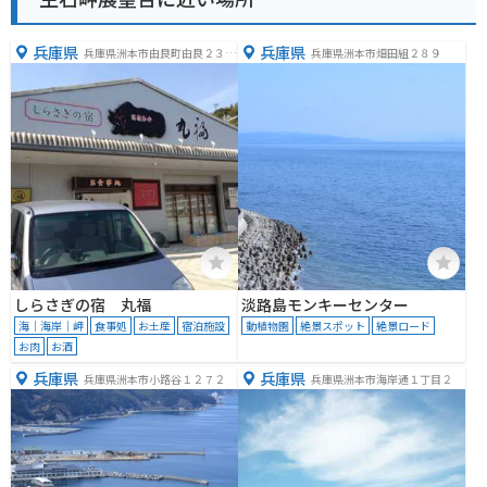
兵庫県
兵庫県
兵庫県洲本市由良町由良２３７
兵庫県洲本市畑田組２８９
９−９
しらさぎの宿 丸福
淡路島モンキーセンター
海｜海岸｜岬
食事処
お土産
宿泊施設
動植物園
絶景スポット
絶景ロード
お肉
お酒
兵庫県
兵庫県
兵庫県洲本市小路谷１２７２
兵庫県洲本市海岸通１丁目２