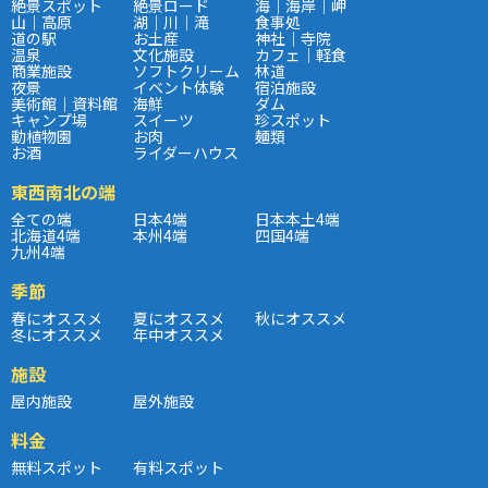
絶景スポット
絶景ロード
海｜海岸｜岬
山｜高原
湖｜川｜滝
食事処
道の駅
お土産
神社｜寺院
温泉
文化施設
カフェ｜軽食
商業施設
ソフトクリーム
林道
夜景
イベント体験
宿泊施設
美術館｜資料館
海鮮
ダム
キャンプ場
スイーツ
珍スポット
動植物園
お肉
麺類
お酒
ライダーハウス
東西南北の端
全ての端
日本4端
日本本土4端
北海道4端
本州4端
四国4端
九州4端
季節
春にオススメ
夏にオススメ
秋にオススメ
冬にオススメ
年中オススメ
施設
屋内施設
屋外施設
料金
無料スポット
有料スポット