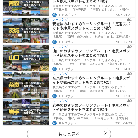
トや観光スポットをまとめて紹介
青森県のおすすめツーリングルートをまとめました！
「下北半島」「津軽半島」「南部」の3つのルート紹介し
ます。自然に恵まれた風光明媚な景色や歴史文化に触れ
モトスポット
2023-04-21
られる観光スポットが多くあります。バイクで青森県に
ツーリング
1
ツーリングに行く際は参考にしてください。
茨城県のおすすめツーリングルート！定番スポ
ットや絶景スポットをまとめて紹介
茨城県のおすすめツーリングルートをまとめました！
「北部」「南部」の2つのルート紹介します。海鮮が堪能
できる港や梅の景勝地、自然豊かな山々があるのでツー
モトスポット
2023-02-28
リングにもってこいです。バイクで茨城県にツーリング
ツーリング
0
に行く際は参考にしてください。
山口のおすすめツーリングルート！絶景スポッ
トや観光スポットをまとめて紹介
山口県のおすすめツーリングルートをまとめました！
「北部」「中部」「西部」の3つのルート紹介します。美
しい海岸線や山々を楽しむことができます。バイクで山
モトスポット
2023-04-07
口県にツーリングに行く際は参考にしてください。
ツーリング
0
奈良県のおすすめツーリングルート！絶景スポ
ットや観光スポットをまとめて紹介
奈良県のおすすめツーリングルートをまとめました！
「北部」「中部」「南部」の3つのルート紹介します。歴
史のある神社寺院が多数あり、自然豊かや山々、グルメ
モトスポット
2023-03-07
を満喫するツーリングができます。バイクで奈良県にツ
ツーリング
0
ーリングに行く際は参考にしてください。
岩手のおすすめツーリングルート！絶景スポッ
トや観光スポットをまとめて紹介
岩手県のおすすめツーリングルートをまとめました！
「北部」「南部」の2つのルート紹介します。壮大な自然
や歴史的な観光スポットが多く存在するので楽しめま
モトスポット
2023-04-20
す。バイクで岩手県にツーリングに行く際は参考にして
ください。
もっと見る