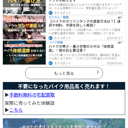
あなたは最初の1台にどんなバイクを選びますか？バイク
は、どんな車種やジャンル、排気量を選ぶかによって今
後の楽しみ方が大きく変わるものなので、初めての愛車
モトスポット
2022-12-06
選びはとても重要です。この記事ではそんなバイク選び
カスタム・整備
0
のオススメポイントをお伝えします。
【バイクのガソリンタンクの塗装方法は？】道
具や材料、手順を詳しく解説！
バイク好きは必見！この記事では、バイクのタンク塗装
に必要な道具や材料、手順について解説しています。実
はバイクのタンクを塗装すると、傷や錆を修復でき、タ
モトスポット
2025-02-17
ンクの長持ちにつながります。この記事を読めば、自分
バイク知識
0
でバイクのタンクを塗装する方法がわかるでしょう。
バイクの寒さ・暑さ対策のカギは「体感温
度」！雨の日も要注意？
バイクに乗っているときの体感温度は、基本的に気温よ
りも低くなります。「このくらいの気温ならそれほど寒
くないだろう」そう考えて通常の装備でバイクに乗った
モトスポット
2026-05-05
ら大変な目に遭った・・・そんな経験のあるライダーも
多いのではないでしょうか。今回はバイク走行中の体感
温度についてご紹介します。体感温度を考慮した快適走
もっと見る
行のポイントもまとめました。季節や天候を問わずバイ
クに乗る！そんなライダーの方はぜひ参考にしてみてく
ださい。[phtml blog-first-h2-module]バイク走行時の体
不要になったバイク用品高く売れます！
感温度は気温より低め？バイク走行時の体感温度は気温
と同じではありません。なぜ
▶︎
手数料無料の宅配買取
実際に売ってみた体験談
▶︎
こちら
あなたのオススメスポットを登録しませんか？