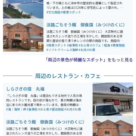
城・下の城ともに洲本市の歴史的な遺構として指定され
ています。上の城は1526年に安宅氏によって築かれ、天
守台から洲本市街を一望することができます。 下の城は
#文化施設
#絶景スポット
寛永年間に蜂須賀氏によって築かれました。登り石垣
は、上下の城を繋ぐことで防御力を高めた珍しい遺構で
淡路ごちそう館 御食国（みつけのくに）
あり、2017年に続日本100名城に選定されました。城跡
は公園施設で、常時無料開放されています。山麓には洲
淡路ごちそう館 御食国（みつけのくに） 大正時代に建
本城に関する資料を展示する洲本市立淡路文化史料館が
造されたレンガ造りの工場を生かした、開放感のある空
建てられています。 天守閣は当時のものではなく、最近
間と歴史の香り漂う赤レンガの壁の施設です。 施設内に
建て替えられたものです。城の周りは自然情緒豊かな公
は広々としたレストランと特産品店があり、レストラン
#絶景スポット
#食事処
#お土産
#カフェ｜軽食
#商業施設
園で、広々としていて人も少ないです。休憩スポットも
では地元の山海の幸を使った美味しい食事が楽しめま
#ソフトクリーム
#海鮮
#お肉
#お酒
あり、ゆったりと散策できます。高台に建てられている
す。 また、併設されている「塩屋カフェ」では、淡路ビ
ため、洲本をはじめ広範囲を一望できる絶景スポットで
「周辺の景色が綺麗なスポット」をもっと見る
ーフと淡路島の玉ねぎをふんだんに使った名物「淡路バ
す。
ーガー」が食べれます。
周辺のレストラン・カフェ
しらさぎの宿 丸福
「しらさぎの宿 丸福」は宿泊もできる地元で人気の焼
肉レストランです。目の前が海なので、夏の時期は海水
浴に来られた観光客で賑わっています。普段の時期は、
美味しい焼肉とともにハンバーグなどのランチメニュー
#海｜海岸｜岬
#食事処
#お土産
#宿泊施設
#お肉
#お酒
が人気で、地元の淡路牛を使用した牛丼などもありま
す。海岸沿いのポツンとありますので、知る人ぞ知る名
淡路ごちそう館 御食国（みつけのくに）
店です。
淡路ごちそう館 御食国（みつけのくに） 大正時代に建
造されたレンガ造りの工場を生かした、開放感のある空