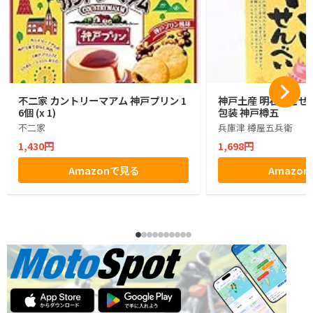
不二家 カントリーマアム 神戸プリン 1
神戸土産 明石たこせん
6個 (x 1)
包装 神戸樽五
不二家
兵庫津 樽屋五兵衛
1,430円
1,698円
Amazonで見る
Amazo