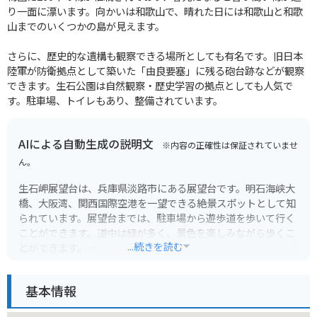
り一面に漂います。向かいは和歌山で、晴れた日には和歌山と和歌
山までのいくつかの島が見えます。
さらに、歴史的な遺構も観察できる場所としても有名です。旧日本
陸軍が防衛拠点として築いた「由良要塞」に残る砲台跡などが観察
できます。生石公園は自然観察・歴史学習の拠点としても人気で
す。駐車場、トイレもあり、整備されています。
AIによる自動生成の説明文
※内容の正確性は保証されていませ
ん。
生石岬展望台は、兵庫県淡路市にある展望台です。明石海峡大
橋、大阪湾、関西国際空港を一望できる絶景スポットとして知
られています。展望台までは、駐車場から遊歩道を歩いて行く
ことができます。道中は緑が多く、景色を楽しみながら歩くこ
...続きを読む
とができます。
バイクで行く場合は、駐車場にバイクを停めて徒歩で展望台に
基本情報
向かいましょう。展望台からの景色は素晴らしく、ツーリング
の休憩スポットとしても最適です。特に、夕暮れ時は、空と海