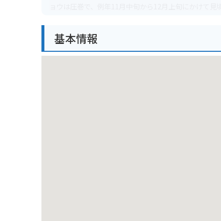
ョウは圧巻で、例年11月中旬から12月上旬にかけて
的な雰囲気を楽しむことができます。
基本情報
バイクで訪れる場合、奥多摩周遊道路から少し入った
ができるアクセスの良さも魅力です。