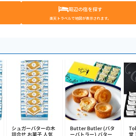
周辺の宿を探す
楽天トラベルで地図が表示されます。
シュガーバターの木
Butter Butler (バタ
To
詰合せ お菓子 人気
ーバトラー) バター
堂