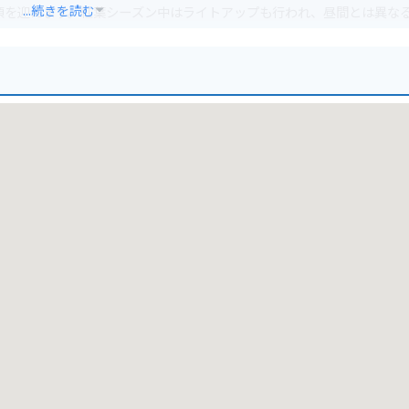
...続きを読む
見頃を迎えます。紅葉シーズン中はライトアップも行われ、昼間とは異な
場所に位置しており、駐車場も完備されています。都心から日帰りで行