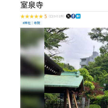
室泉寺
5
（口コミ1件）
#神社｜寺院