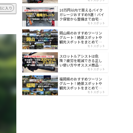
イルド
気に入り
10万円以内で買えるバイク
ガレージおすすめ9選！バイ
ク保管から整備まで自宅で
楽々
モトスポット
岡山県のおすすめツーリン
グルート！絶景スポットや
観光スポットをまとめて紹
介
モトスポット
スロットルアシストは危
険？疲労を軽減できる正し
い使い方やオススメ商品を
紹介
モトスポット
福岡県のおすすめツーリン
グルート！絶景スポットや
観光スポットをまとめて紹
介
モトスポット