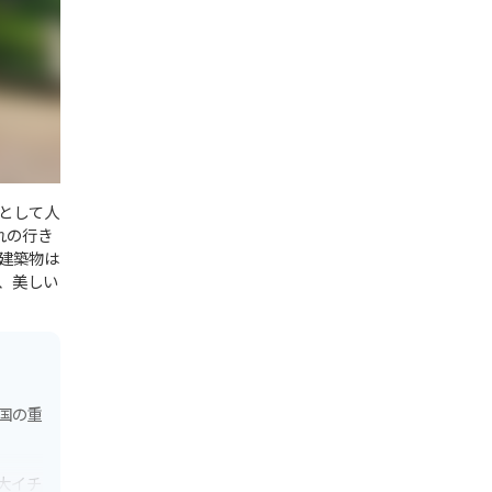
として人
れの行き
建築物は
、美しい
国の重
大イチ