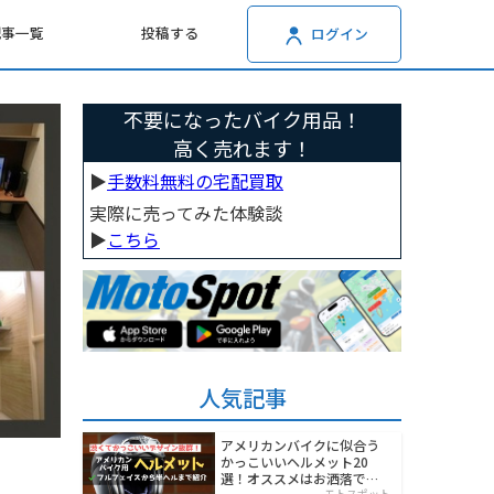
記事一覧
投稿する
ログイン
不要になったバイク用品！
高く売れます！
▶︎
手数料無料の宅配買取
実際に売ってみた体験談
▶︎
こちら
人気記事
アメリカンバイクに似合う
かっこいいヘルメット20
選！オススメはお洒落でワ
モトスポット