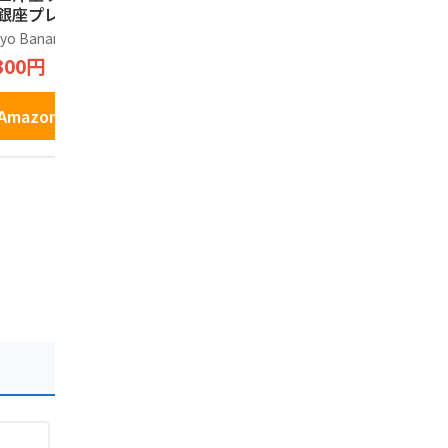
 銀座プレミアムエ
り長登屋オリジナル
カスタード 
セレントショコラ
お土産袋付 個包装
土産 和菓子
yo Banana
長登屋
江戸祭
0個入り
クッキー お土産 東
に (12個入)
300円
1,620円
1,696円
京 ナガトヤ
Amazonで見る
Amazonで見る
Amazo