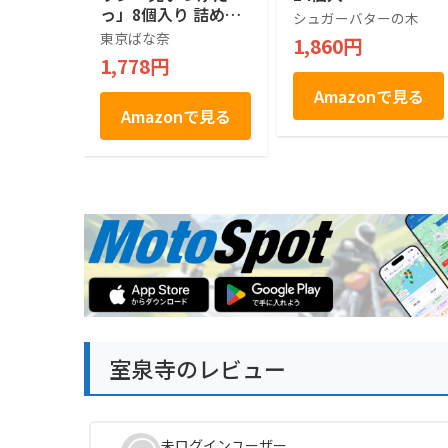
っ」8個入り 詰め合
シュガーバターの木
わせ 人気 手土産ス
東京ばな奈
1,860円
イーツ 差し入れ
1,778円
Amazonで見る
Amazonで見る
室泉寺のレビュー
未ログインユーザー