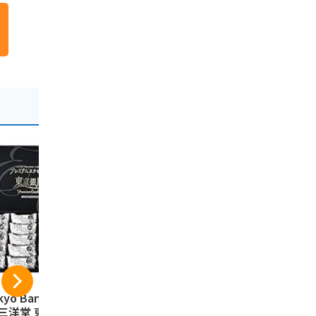
kyo Banana 三洋
東京の恋人 ホワイト
ショウエイ
 三洋堂 東京お土
ラングドシャ 12個入
人形焼 （ 