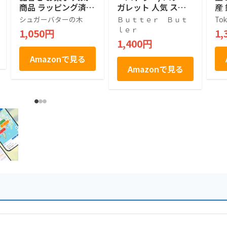
商品 ラッピング済 (7
ガレット 人気 スイ
産
個入)
ーツ ギフト 東京土
ク
シュガーバターの木
Ｂｕｔｔｅｒ Ｂｕｔ
Tok
産 手土産 個包装 プ
2
ｌｅｒ
1,050円
1,
レゼント お返し 内
1,400円
祝い 焼き菓子 退職
(9個入)
Amazonで見る
Amazonで見る