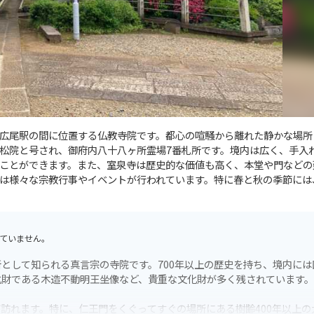
広尾駅の間に位置する仏教寺院です。都心の喧騒から離れた静かな場所
松院と号され、御府内八十八ヶ所霊場7番札所です。境内は広く、手入
ことができます。また、室泉寺は歴史的な価値も高く、本堂や門などの
は様々な宗教行事やイベントが行われています。特に春と秋の季節には
ていません。
として知られる真言宗の寺院です。700年以上の歴史を持ち、境内には
化財である木造不動明王坐像など、貴重な文化財が多く残されています。
訪れます。特に、仁王門をくぐってすぐの場所にある樹齢400年以上の