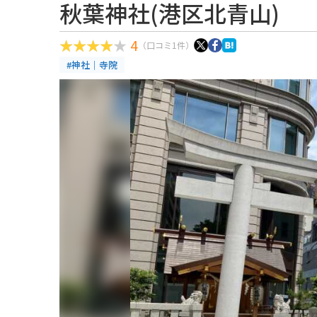
秋葉神社(港区北青山)
4
（口コミ1件）
#神社｜寺院