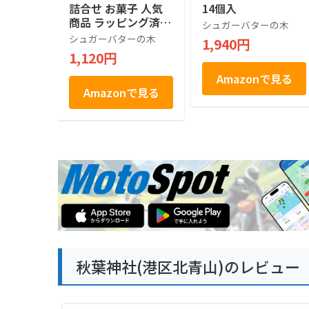
詰合せ お菓子 人気
14個入
商品 ラッピング済 (7
シュガーバターの木
個入)
シュガーバターの木
1,940円
1,120円
Amazonで見る
Amazonで見る
秋葉神社(港区北青山)のレビュー