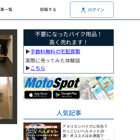
記事一覧
投稿する
ログイン
不要になったバイク用品！
高く売れます！
▶︎
手数料無料の宅配買取
実際に売ってみた体験談
▶︎
こちら
人気記事
アメリカンバイクに似合う
かっこいいヘルメット20
選！オススメはお洒落でワ
モトスポット