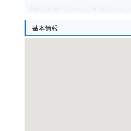
都会の喧騒を離れて心を休めたい時に訪れるのにぴっ
創建は古く、室町時代といわれており、江戸時代には
基本情報
バイクで行く場合は、神社に駐車場はありません。
周辺にはコインパーキングが点在しているので、そち