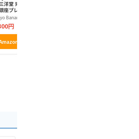
 三洋堂 東京お土
人形焼 （ こしあん
ラングドシャ
 銀座プレミアムエ
カスタード ） 東京
り長登屋オ
セレントショコラ
土産 和菓子 お土産
お土産袋付
yo Banana
江戸祭
長登屋
0個入り
に (12個入)
クッキー お
300円
1,696円
1,620円
京 ナガトヤ
Amazonで見る
Amazonで見る
Amazo