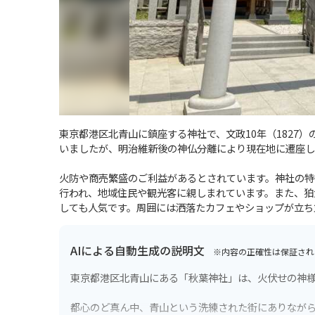
東京都港区北青山に鎮座する神社で、文政10年（1827
いましたが、明治維新後の神仏分離により現在地に遷座し
火防や商売繁盛のご利益があるとされています。神社の特
行われ、地域住民や観光客に親しまれています。また、狛
しても人気です。周囲には洒落たカフェやショップが立ち
AIによる自動生成の説明文
※内容の正確性は保証され
東京都港区北青山にある「秋葉神社」は、火伏せの神
都心のど真ん中、青山という洗練された街にありなが