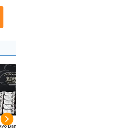
kyo Banana 三洋
ショウエイ 江戸祭
東京の恋人