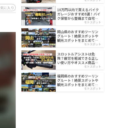
イルド
お気に入り
10万円以内で買えるバイク
ガレージおすすめ9選！バイ
ク保管から整備まで自宅で
楽々
モトスポット
岡山県のおすすめツーリン
グルート！絶景スポットや
観光スポットをまとめて紹
介
モトスポット
スロットルアシストは危
険？疲労を軽減できる正し
い使い方やオススメ商品を
紹介
モトスポット
福岡県のおすすめツーリン
グルート！絶景スポットや
観光スポットをまとめて紹
介
モトスポット