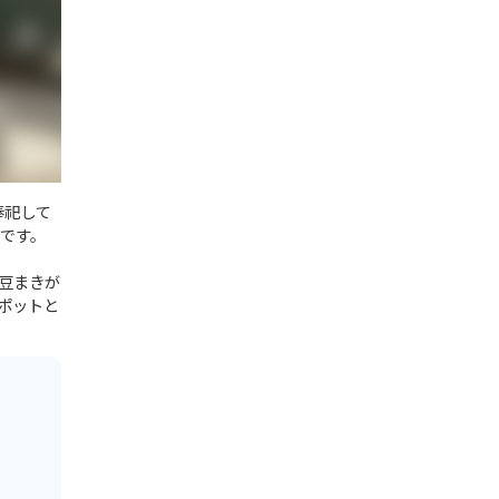
奉祀して
です。
豆まきが
ポットと