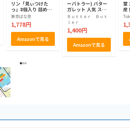
リン「見ぃつけた
ーバトラー) バター
堂
っ」8個入り 詰め合
ガレット 人気 スイ
産
わせ 人気 手土産ス
ーツ ギフト 東京土
ク
東京ばな奈
Ｂｕｔｔｅｒ Ｂｕｔ
Tok
イーツ 差し入れ
産 手土産 個包装 プ
2
ｌｅｒ
1,778円
1,
レゼント お返し 内
1,400円
祝い 焼き菓子 退職
(9個入)
Amazonで見る
Amazonで見る