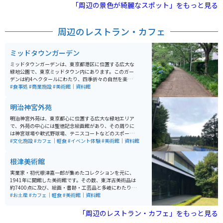
と便利な立地にあります。
「周辺の景色が綺麗なスポット」をもっと見る
周辺のレストラン・カフェ
ミッドタウンガーデン
ミッドタウンガーデンは、東京都港区に位置する広大な
緑地公園で、東京ミッドタウン内にあります。このガー
デンは約4ヘクタールにわたり、四季折々の自然を楽し
むことができるオアシスとして、多くの観光客に親しま
#食事処
#商業施設
#美術館｜資料館
れています。ガーデンは「高原の湧水ゾーン」「山のせ
せらぎゾーン」「森のエッジゾーン」「芝生広場ゾー
明治神宮外苑
ン」の4つのゾーンに分かれており、それぞれが異なる
景観と雰囲気を提供しています。特に、桜やツツジ、ア
明治神宮外苑は、東京都心に位置する広大な緑地エリア
ヤメなどの花が咲き誇る季節には、多くの訪問者で賑わ
で、外苑の中心には聖徳記念絵画館があり、その周りに
います。 園内にはベンチや休憩スペースも充実してお
は神宮球場や軟式野球場、テニスコートなどのスポーツ
り、のんびりと過ごすことができます。さらに、無線LA
施設が点在しています。特に秋には、青山通りから続く
#文化施設
#カフェ｜軽食
#イベント体験
#美術館｜資料館
Nが整備されています。また、ガーデン内にはアート作
「いちょう並木」が美しい黄金色に染まり、多くの観光
品や彫刻も点在しており、散策しながら芸術を楽しむこ
客が訪れます。スポーツイベントや季節ごとのイベント
根津美術館
とができます。東京ミッドタウン内のショッピングやレ
も頻繁に開催されており、訪れるたびに新しい発見があ
ストランエリアも近く、訪れる際には食事や買い物も一
ります。散策やジョギングにも最適な環境で、都会の喧
実業家・初代根津嘉一郎が集めたコレクションを元に、
緒に楽しむことができます。
騒を忘れてリフレッシュできる場所です。
1941年に開館した美術館です。その数、東洋古美術品は
約7400点に及び、絵画・書跡・工芸品と多岐にわたりま
す。特に茶道具と仏教美術の内容が豊かで、毎年7～8
#お土産
#カフェ｜軽食
#美術館｜資料館
回、展示内容が替わります。また日本庭園の中にあるカ
フェ「NEZUCAFE」では、美しい庭園を見ながら、ドリ
「周辺のレストラン・カフェ」をもっと見る
ンクやスイーツなどを楽しむことができます。また館内