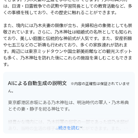
は、日清・日露戦争での武勲や学習院長としての教育活動など、多
くの事績を残しており、その歴史に触れることができます。
また、境内には乃木夫妻の銅像が立ち、夫婦和合の象徴としても崇
敬されています。さらに、乃木神社は結婚式の名所としても知られ
ており、美しい庭園と伝統的な神前式が人気です。また、安産祈願
や七五三などのご祈祷も行われており、多くの家族連れが訪れま
す。周辺には東京ミッドタウンや国立新美術館などの観光スポット
も多く、乃木神社を訪れた後にこれらの施設を楽しむこともできま
す。
AIによる自動生成の説明文
※内容の正確性は保証されていませ
ん。
東京都港区赤坂にある乃木神社は、明治時代の軍人・乃木希典
とその妻・静子を祀る神社です。
緑豊かな境内には、乃木将軍の邸宅の一部であった旧乃木邸が
...続きを読む
あり、当時の生活の様子を垣間見ることができます。また、夫
婦の遺髪を納めた夫妻銅像や、愛馬の剥製などが展示されてい