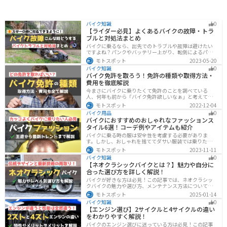
バイク知識
0
【ライダー必見】よくあるバイクの故障・トラ
ブルと対処法まとめ
バイクに乗るなら、出先でのトラブルや故障は避けたい
ですよね？パンクやバッテリー上がり、転倒によるパー
ツの破損、鍵紛失などよくあるトラブルと対処法を徹底
モトスポット
2023-05-20
的にまとめました！実際に遭遇しなくても対処法を知
バイク知識
0
り、事前に準備しておくようにしましょう。
バイク免許を取ろう！免許の種類や取得方法・
費用を徹底解説
今まさにバイクに乗りたくて免許のことを調べている
人、何年も前から「バイク免許欲しいなぁ」と考えてい
るうちに時間ばかりが経っている人。そんな人々に役立
モトスポット
2022-12-04
つ情報を分かりやすくまとめました。バイク免許の種類
バイク用品
0
や、免許を取るための方法や必要な費用・日数などにつ
バイクにおすすめのおしゃれなファッションス
いて解説します。
タイル6選！コーデ例やアイテムも紹介
バイクに乗る時の服は安全性を考慮する必要がありま
す。しかし、おしゃれを捨ててダサい服装では乗りたく
ないですよね？せっかくならカッコよく風を切って街を
モトスポット
2023-11-11
歩きたいもの。この記事では、そんな願いを叶えるた
バイク知識
0
め、王道から流行ファッションまでバイクに乗るときの
【ネオクラシックバイクとは？】魅力や自分に
ファッションを解説します。
合った選び方を詳しく解説！
バイクが好きな方は必見！この記事では、ネオクラシッ
クバイクの魅力や選び方、メンテナンス方法について解
説しています。実はネオクラシックバイクは、見た目と
モトスポット
2025-01-14
機能性の両方を求める人に最適なです。この記事を読め
バイク知識
0
ば、ネオクラシックバイクの魅力が理解できます。
【エンジン選び】2サイクルと4サイクルの違い
をわかりやすく解説！
バイクのエンジン選びに迷っている方は必見！この記事