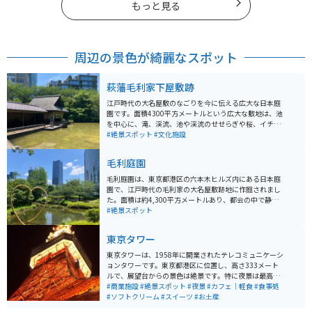
もっと見る
周辺の景色が綺麗なスポット
萩藩毛利家下屋敷跡
江戸時代の大名屋敷のなごりを今に伝える広大な日本庭
園です。面積4300平方メートルという広大な敷地は、池
を中心に、滝、渓流、池や渓流のせせらぎや桜、イチョ
ウといった木々が配置され、春には桜、秋には紅葉と、
#絶景スポット
#文化施設
季節ごとの風情を楽しめます。江戸時代に長州藩（萩
藩）の毛利家の下屋敷があった場所で、現在でも敷地内
毛利庭園
には、江戸時代の石垣の一部が残っており、歴史的な雰
囲気を感じることができます。
毛利庭園は、東京都港区の六本木ヒルズ内にある日本庭
園で、江戸時代の毛利家の大名屋敷跡地に作庭されまし
た。面積は約4,300平方メートルあり、都会の中で静か
に自然を楽しめるスポットとして人気です。庭園内に
#絶景スポット
は、池を中心に滝や渓流、川のせせらぎが配されてお
り、四季折々の美しい風景を楽しむことができます。春
東京タワー
には桜、秋には紅葉が見事で、特に桜の季節には多くの
観光客が訪れます。夜にはライトアップされ、幻想的な
東京タワーは、1958年に開業されたテレコミュニケーシ
雰囲気が漂います。 また、毛利庭園は周囲の商業施設と
ョンタワーです。東京都港区に位置し、高さ333メート
融合しており、庭園散策の後には六本木ヒルズ内のショ
ルで、展望台からの景色は絶景です。特に夜景は最高で
ッピングやレストランを楽しむこともできます。庭園は
す。近くにはカフェや軽食のできる場所もあり、一日中
#商業施設
#絶景スポット
#夜景
#カフェ｜軽食
#食事処
入場無料で、休憩スポットとしても利用しやすいのが魅
楽しめます。
#ソフトクリーム
#スイーツ
#お土産
力です。交通アクセスも良好で、六本木駅から徒歩数分