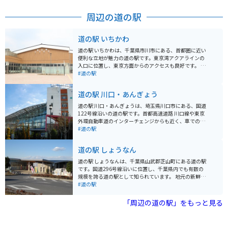
にはオリジナルグッズを扱うミュージアムショップもあ
ります。
周辺の道の駅
道の駅 いちかわ
道の駅 いちかわは、千葉県市川市にある、首都圏に近い
便利な立地が魅力の道の駅です。東京湾アクアラインの
入口に位置し、東京方面からのアクセスも良好です。 地
元の新鮮な農産物が購入できる直売所は、道の駅 いちか
#道の駅
わの目玉の一つです。朝採れの野菜や果物はもちろんの
こと、地元産の海苔や海産物の加工品など、お土産にも
道の駅 川口・あんぎょう
最適な品々が並びます。 また、レストランでは、地元産
の食材をふんだんに使った料理を楽しむことができま
道の駅 川口・あんぎょうは、埼玉県川口市にある、国道
す。東京湾を一望できる展望デッキも併設されており、
122号線沿いの道の駅です。首都高速道路 川口線や東京
ドライブの休憩に最適です。 バイクで訪れる場合、道の
外環自動車道のインターチェンジからも近く、車でのア
駅 いちかわには、広々とした駐車場が完備されているの
クセスが良好です。 地元農産物の直売所では、新鮮な野
#道の駅
で安心です。ツーリングの途中に立ち寄り、地元のグル
菜や果物を購入することができます。特に、川口市の特
メや景色を楽しむのはいかがでしょうか。 周辺には、江
産品である「川口鋳物」を使用した鍋やフライパンなど
道の駅 しょうなん
戸川や国府台など、自然豊かな観光スポットも点在して
の調理器具も販売しており、お土産に最適です。 また、
います。少し足を延ばせば、東京ディズニーリゾートに
食事処では、地元産の食材を使用した料理を楽しむこと
道の駅 しょうなんは、千葉県山武郡芝山町にある道の駅
もアクセス可能です。
ができます。おすすめは、新鮮な野菜をたっぷり使った
です。国道296号線沿いに位置し、千葉県内でも有数の
「あんぎょううどん」です。 バイクで訪れる場合、道の
規模を誇る道の駅として知られています。 地元の新鮮な
駅に隣接する荒川河川敷には、広々とした無料駐車場が
農産物が購入できる農産物直売所や、地元食材を使った
#道の駅
あります。ただし、土日祝日は混雑が予想されるため、
レストランなどが人気です。特に、名産の落花生を使っ
早めの時間帯に訪れることをおすすめします。周辺に
たピーナッツソフトクリームは、道の駅 しょうなんを訪
「周辺の道の駅」をもっと見る
は、荒川の土手沿いを走るサイクリングロードもあり、
れたらぜひ味わいたい一品です。 バイクで訪れる場合、
サイクリングを楽しむこともできます。
道の駅 しょうなんには広々とした駐車場が完備されてい
るため安心です。休憩スペースも充実しており、ツーリ