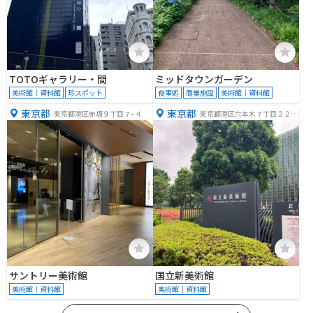
TOTOギャラリー・間
ミッドタウンガーデン
美術館｜資料館
珍スポット
食事処
商業施設
美術館｜資料館
東京都
東京都
東京都港区赤坂９丁目７−４
東京都港区六本木７丁目２２
−２
サントリー美術館
国立新美術館
美術館｜資料館
美術館｜資料館