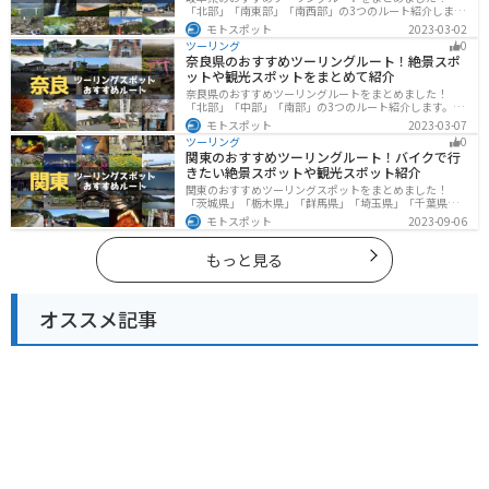
「北部」「南東部」「南西部」の3つのルート紹介しま
す。自然豊かな山が充実しており、山を生かした施設や
モトスポット
2023-03-02
グルメ、絶景スポットなど、自然を満喫するツーリング
ツーリング
0
ができます。バイクで岐阜県にツーリングに行く際は参
奈良県のおすすめツーリングルート！絶景スポ
考にしてください。
ットや観光スポットをまとめて紹介
奈良県のおすすめツーリングルートをまとめました！
「北部」「中部」「南部」の3つのルート紹介します。歴
史のある神社寺院が多数あり、自然豊かや山々、グルメ
モトスポット
2023-03-07
を満喫するツーリングができます。バイクで奈良県にツ
ツーリング
0
ーリングに行く際は参考にしてください。
関東のおすすめツーリングルート！バイクで行
きたい絶景スポットや観光スポット紹介
関東のおすすめツーリングスポットをまとめました！
「茨城県」「栃木県」「群馬県」「埼玉県」「千葉県」
「東京都」「神奈川県」の各県の観光地紹介します。自
モトスポット
2023-09-06
然豊かな山々や湖、温泉地が点在し、四季折々の景色を
楽しめるスポットが多数あります。バイクで関東にツー
リングに行く際は参考にしてください。
もっと見る
オススメ記事