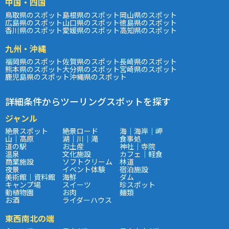
中国・四国
鳥取県のスポット
島根県のスポット
岡山県のスポット
広島県のスポット
山口県のスポット
徳島県のスポット
香川県のスポット
愛媛県のスポット
高知県のスポット
九州・沖縄
福岡県のスポット
佐賀県のスポット
長崎県のスポット
熊本県のスポット
大分県のスポット
宮崎県のスポット
鹿児島県のスポット
沖縄県のスポット
詳細条件からツーリングスポットを探す
ジャンル
絶景スポット
絶景ロード
海｜海岸｜岬
山｜高原
湖｜川｜滝
食事処
道の駅
お土産
神社｜寺院
温泉
文化施設
カフェ｜軽食
商業施設
ソフトクリーム
林道
夜景
イベント体験
宿泊施設
美術館｜資料館
海鮮
ダム
キャンプ場
スイーツ
珍スポット
動植物園
お肉
麺類
お酒
ライダーハウス
東西南北の端