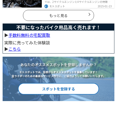
では、2サイクルエンジンと4サイクルエンジンの特徴や
メリット、選び方を解説しています。実は、4サイクルエ
モトスポット
2025-01-23
ンジンは燃費が良く経済的で扱いやすいため、初心者の
方にはおすすめです。記事を読めば、最適なエンジン選
びのヒントが得られます。
もっと見る
不要になったバイク用品高く売れます！
▶︎
手数料無料の宅配買取
実際に売ってみた体験談
▶︎
こちら
あなたのオススメスポットを登録しませんか？
モトスポットでは、皆様からオススメスポットを募集しています！
全ライダーのための最高なサービス作りに、ご協力よろしくお願いいたします。
スポットを登録する