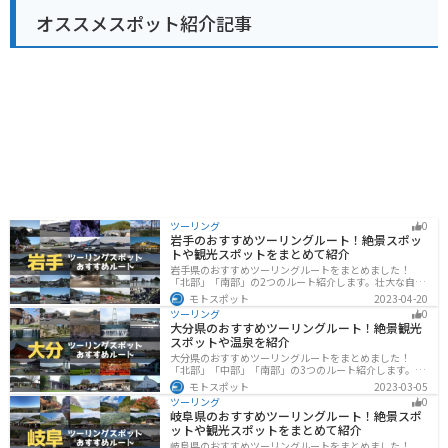
ングの途中に立ち寄るのに最適な場所と言えるでしょ
オススメスポット紹介記事
う。 道の駅 しょうなん周辺には、航空科学博物館や成田
ゆめ牧場など、観光スポットも充実しています。少し足
を延ばせば、成田山新勝寺や成田空港なども訪れること
ができます。
ツーリング
0
岩手のおすすめツーリングルート！絶景スポッ
トや観光スポットをまとめて紹介
岩手県のおすすめツーリングルートをまとめました！
「北部」「南部」の2つのルート紹介します。壮大な自然
や歴史的な観光スポットが多く存在するので楽しめま
モトスポット
2023-04-20
す。バイクで岩手県にツーリングに行く際は参考にして
ツーリング
0
ください。
大分県のおすすめツーリングルート！絶景観光
スポットや温泉を紹介
大分県のおすすめツーリングルートをまとめました！
「北部」「中部」「南部」の3つのルート紹介します。阿
蘇の雄大な自然を満喫できるスポットや温泉を満喫する
モトスポット
2023-03-05
ツーリングができます。バイクで大分県にツーリングに
ツーリング
0
行く際は参考にしてください。
岐阜県のおすすめツーリングルート！絶景スポ
ットや観光スポットをまとめて紹介
岐阜県のおすすめツーリングルートをまとめました！