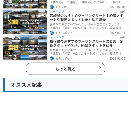
「北西部」「北東部」「南東部」の3つのルート紹介しま
す。豊かな自然と歴史的な観光スポット、山と海どちら
モトスポット
2023-04-18
も堪能できるスポットが多数あります。バイクで山形県
ツーリング
0
にツーリングに行く際は参考にしてください。
宮崎県のおすすめツーリングルート！絶景スポ
ットや観光スポットをまとめて紹介
宮崎県のおすすめツーリングルートをまとめました！
「北部」「南部」の2つのルート紹介します。綺麗な海岸
線が特徴的な海・自然豊かな山・趣のある神社を満喫す
モトスポット
2023-03-03
るツーリングができます。バイクで宮崎県にツーリング
ツーリング
0
に行く際は参考にしてください。
島根県のおすすめツーリングルートまとめ！定
番スポットや名所、絶景スポットを紹介
島根県のおすすめツーリングルートをまとめました！
「北部」「南部」の2つのルート紹介します。島根県は、
海と山が近く、1日で全然違う景色を堪能することができ
モトスポット
2023-02-25
ます。バイクで島根県にツーリングに行く際は参考にし
てください。
もっと見る
オススメ記事