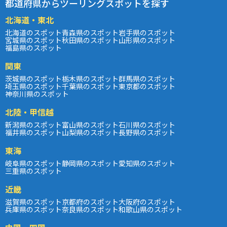
都道府県からツーリングスポットを探す
北海道・東北
北海道のスポット
青森県のスポット
岩手県のスポット
宮城県のスポット
秋田県のスポット
山形県のスポット
福島県のスポット
関東
茨城県のスポット
栃木県のスポット
群馬県のスポット
埼玉県のスポット
千葉県のスポット
東京都のスポット
神奈川県のスポット
北陸・甲信越
新潟県のスポット
富山県のスポット
石川県のスポット
福井県のスポット
山梨県のスポット
長野県のスポット
東海
岐阜県のスポット
静岡県のスポット
愛知県のスポット
三重県のスポット
近畿
滋賀県のスポット
京都府のスポット
大阪府のスポット
兵庫県のスポット
奈良県のスポット
和歌山県のスポット