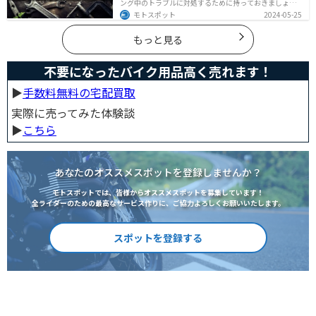
ング中のトラブルに対処するために持っておきましょ
う。車載工具でどんなことができるのか、どんな車載工
モトスポット
2024-05-25
具を持っておけばいいのかなど、バイク用車載工具につ
いて紹介します！
もっと見る
不要になったバイク用品高く売れます！
▶︎
手数料無料の宅配買取
実際に売ってみた体験談
▶︎
こちら
あなたのオススメスポットを登録しませんか？
モトスポットでは、皆様からオススメスポットを募集しています！
全ライダーのための最高なサービス作りに、ご協力よろしくお願いいたします。
スポットを登録する