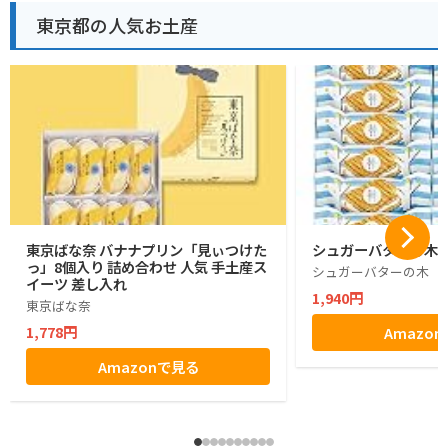
東京都の人気お土産
東京ばな奈 バナナプリン「見ぃつけた
シュガーバターの木 1
っ」8個入り 詰め合わせ 人気 手土産ス
シュガーバターの木
イーツ 差し入れ
1,940円
東京ばな奈
1,778円
Amazo
Amazonで見る