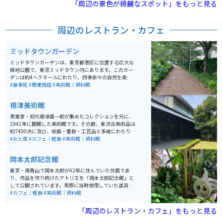
と便利な立地にあります。
「周辺の景色が綺麗なスポット」をもっと見る
周辺のレストラン・カフェ
ミッドタウンガーデン
ミッドタウンガーデンは、東京都港区に位置する広大な
緑地公園で、東京ミッドタウン内にあります。このガー
デンは約4ヘクタールにわたり、四季折々の自然を楽し
むことができるオアシスとして、多くの観光客に親しま
#食事処
#商業施設
#美術館｜資料館
れています。ガーデンは「高原の湧水ゾーン」「山のせ
せらぎゾーン」「森のエッジゾーン」「芝生広場ゾー
根津美術館
ン」の4つのゾーンに分かれており、それぞれが異なる
景観と雰囲気を提供しています。特に、桜やツツジ、ア
実業家・初代根津嘉一郎が集めたコレクションを元に、
ヤメなどの花が咲き誇る季節には、多くの訪問者で賑わ
1941年に開館した美術館です。その数、東洋古美術品は
います。 園内にはベンチや休憩スペースも充実してお
約7400点に及び、絵画・書跡・工芸品と多岐にわたりま
り、のんびりと過ごすことができます。さらに、無線LA
す。特に茶道具と仏教美術の内容が豊かで、毎年7～8
#お土産
#カフェ｜軽食
#美術館｜資料館
Nが整備されています。また、ガーデン内にはアート作
回、展示内容が替わります。また日本庭園の中にあるカ
品や彫刻も点在しており、散策しながら芸術を楽しむこ
フェ「NEZUCAFE」では、美しい庭園を見ながら、ドリ
岡本太郎記念館
とができます。東京ミッドタウン内のショッピングやレ
ンクやスイーツなどを楽しむことができます。また館内
ストランエリアも近く、訪れる際には食事や買い物も一
にはオリジナルグッズを扱うミュージアムショップもあ
東京・南青山で岡本太郎が42年に住んでいた住居であ
緒に楽しむことができます。
ります。
り、作品を作り続けたアトリエを「岡本太郎記念館」と
して公開されています。実際に当時使用していた道具や
作品を展示がされており、カフェや庭などもあり、企画
#カフェ｜軽食
#美術館｜資料館
展示室では随時企画展を開催しています。
「周辺のレストラン・カフェ」をもっと見る