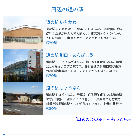
周辺の道の駅
道の駅 いちかわ
道の駅 いちかわは、千葉県市川市にある、首都圏に近い
便利な立地が魅力の道の駅です。東京湾アクアラインの
入口に位置し、東京方面からのアクセスも良好です。 地
元の新鮮な農産物が購入できる直売所は、道の駅 いちか
#道の駅
わの目玉の一つです。朝採れの野菜や果物はもちろんの
こと、地元産の海苔や海産物の加工品など、お土産にも
道の駅 川口・あんぎょう
最適な品々が並びます。 また、レストランでは、地元産
の食材をふんだんに使った料理を楽しむことができま
道の駅 川口・あんぎょうは、埼玉県川口市にある、国道
す。東京湾を一望できる展望デッキも併設されており、
122号線沿いの道の駅です。首都高速道路 川口線や東京
ドライブの休憩に最適です。 バイクで訪れる場合、道の
外環自動車道のインターチェンジからも近く、車でのア
駅 いちかわには、広々とした駐車場が完備されているの
クセスが良好です。 地元農産物の直売所では、新鮮な野
#道の駅
で安心です。ツーリングの途中に立ち寄り、地元のグル
菜や果物を購入することができます。特に、川口市の特
メや景色を楽しむのはいかがでしょうか。 周辺には、江
産品である「川口鋳物」を使用した鍋やフライパンなど
道の駅 しょうなん
戸川や国府台など、自然豊かな観光スポットも点在して
の調理器具も販売しており、お土産に最適です。 また、
います。少し足を延ばせば、東京ディズニーリゾートに
食事処では、地元産の食材を使用した料理を楽しむこと
道の駅 しょうなんは、千葉県山武郡芝山町にある道の駅
もアクセス可能です。
ができます。おすすめは、新鮮な野菜をたっぷり使った
です。国道296号線沿いに位置し、千葉県内でも有数の
「あんぎょううどん」です。 バイクで訪れる場合、道の
規模を誇る道の駅として知られています。 地元の新鮮な
駅に隣接する荒川河川敷には、広々とした無料駐車場が
農産物が購入できる農産物直売所や、地元食材を使った
#道の駅
あります。ただし、土日祝日は混雑が予想されるため、
レストランなどが人気です。特に、名産の落花生を使っ
早めの時間帯に訪れることをおすすめします。周辺に
たピーナッツソフトクリームは、道の駅 しょうなんを訪
「周辺の道の駅」をもっと見る
は、荒川の土手沿いを走るサイクリングロードもあり、
れたらぜひ味わいたい一品です。 バイクで訪れる場合、
サイクリングを楽しむこともできます。
道の駅 しょうなんには広々とした駐車場が完備されてい
るため安心です。休憩スペースも充実しており、ツーリ