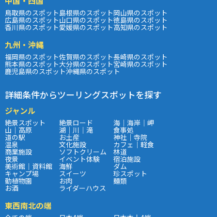
中国・四国
鳥取県のスポット
島根県のスポット
岡山県のスポット
広島県のスポット
山口県のスポット
徳島県のスポット
香川県のスポット
愛媛県のスポット
高知県のスポット
九州・沖縄
福岡県のスポット
佐賀県のスポット
長崎県のスポット
熊本県のスポット
大分県のスポット
宮崎県のスポット
鹿児島県のスポット
沖縄県のスポット
詳細条件からツーリングスポットを探す
ジャンル
絶景スポット
絶景ロード
海｜海岸｜岬
山｜高原
湖｜川｜滝
食事処
道の駅
お土産
神社｜寺院
温泉
文化施設
カフェ｜軽食
商業施設
ソフトクリーム
林道
夜景
イベント体験
宿泊施設
美術館｜資料館
海鮮
ダム
キャンプ場
スイーツ
珍スポット
動植物園
お肉
麺類
お酒
ライダーハウス
東西南北の端