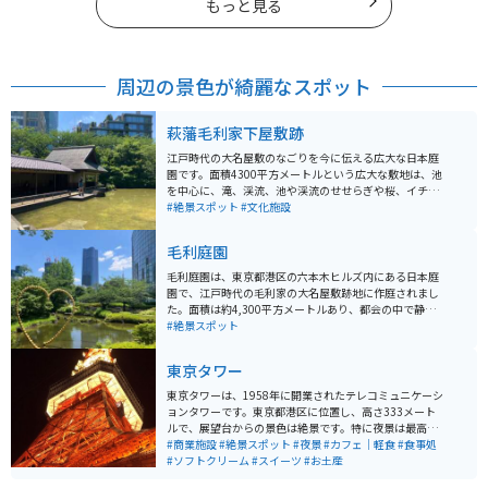
もっと見る
周辺の景色が綺麗なスポット
萩藩毛利家下屋敷跡
江戸時代の大名屋敷のなごりを今に伝える広大な日本庭
園です。面積4300平方メートルという広大な敷地は、池
を中心に、滝、渓流、池や渓流のせせらぎや桜、イチョ
ウといった木々が配置され、春には桜、秋には紅葉と、
#絶景スポット
#文化施設
季節ごとの風情を楽しめます。江戸時代に長州藩（萩
藩）の毛利家の下屋敷があった場所で、現在でも敷地内
毛利庭園
には、江戸時代の石垣の一部が残っており、歴史的な雰
囲気を感じることができます。
毛利庭園は、東京都港区の六本木ヒルズ内にある日本庭
園で、江戸時代の毛利家の大名屋敷跡地に作庭されまし
た。面積は約4,300平方メートルあり、都会の中で静か
に自然を楽しめるスポットとして人気です。庭園内に
#絶景スポット
は、池を中心に滝や渓流、川のせせらぎが配されてお
り、四季折々の美しい風景を楽しむことができます。春
東京タワー
には桜、秋には紅葉が見事で、特に桜の季節には多くの
観光客が訪れます。夜にはライトアップされ、幻想的な
東京タワーは、1958年に開業されたテレコミュニケーシ
雰囲気が漂います。 また、毛利庭園は周囲の商業施設と
ョンタワーです。東京都港区に位置し、高さ333メート
融合しており、庭園散策の後には六本木ヒルズ内のショ
ルで、展望台からの景色は絶景です。特に夜景は最高で
ッピングやレストランを楽しむこともできます。庭園は
す。近くにはカフェや軽食のできる場所もあり、一日中
#商業施設
#絶景スポット
#夜景
#カフェ｜軽食
#食事処
入場無料で、休憩スポットとしても利用しやすいのが魅
楽しめます。
#ソフトクリーム
#スイーツ
#お土産
力です。交通アクセスも良好で、六本木駅から徒歩数分