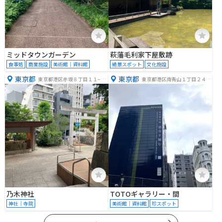
ミッドタウンガーデン
萩藩毛利家下屋敷跡
食事処
商業施設
美術館｜資料館
絶景スポット
文化施設
東京都
東京都
東京都港区赤坂８丁目１１−２
東京都港区南青山１丁目２４
７
−３
乃木神社
TOTOギャラリー・間
神社｜寺院
美術館｜資料館
珍スポット