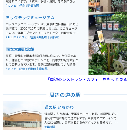
設されています。「栽培・収穫・消費」を体験できる植
物園で、入館料は100円とリーズナブルです。身近に植
#カフェ｜軽食
#動植物園
物の存在を感じることのできるイベントやワークショッ
プなども定期的に開催されています。
ヨックモックミュージアム
ヨックモックミュージアムは、東京都港区南青山にある
美術館で、2020年10月に開館しました。このミュージ
アムは、洋菓子ブランド「ヨックモック」の現会長であ
る藤縄利康氏が設立し、主にピカソのセラミックコレク
#お土産
#カフェ｜軽食
#美術館｜資料館
ションを展示しています。ヨックモックグループが30年
以上かけて収集してきた500点以上のピカソ作品が所蔵
岡本太郎記念館
されています。ピカソの豊かで自由な発想が投影された
アート、スイーツのコラボイベント、アートセッション
東京・南青山で岡本太郎が42年に住んでいた住居であ
を開催するなどイベントも充実しています。
り、作品を作り続けたアトリエを「岡本太郎記念館」と
して公開されています。実際に当時使用していた道具や
作品を展示がされており、カフェや庭などもあり、企画
#カフェ｜軽食
#美術館｜資料館
展示室では随時企画展を開催しています。
「周辺のレストラン・カフェ」をもっと見る
周辺の道の駅
道の駅 いちかわ
道の駅 いちかわは、千葉県市川市にある、首都圏に近い
便利な立地が魅力の道の駅です。東京湾アクアラインの
入口に位置し、東京方面からのアクセスも良好です。 地
元の新鮮な農産物が購入できる直売所は、道の駅 いちか
#道の駅