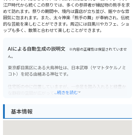
江戸時代から続くこの祭りでは、多くの参拝者が縁起物の熊手を求
めて訪れます。祭りの期間中、境内は露店が立ち並び、賑やかな雰
囲気に包まれます。また、太々神楽「熊手の舞」が奉納され、伝統
的な芸能を楽しむことができます。周辺には目黒川やカフェ、ショ
ップも多く、散策と合わせて楽しむことができます。
AIによる自動生成の説明文
※内容の正確性は保証されていませ
ん。
東京都目黒区にある大鳥神社は、日本武尊（ヤマトタケルノミ
コト）を祀る由緒ある神社です。
住宅街の中に位置していますが、一歩足を踏み入れると緑豊か
...続きを読む
な静寂の空間が広がっています。
境内には、縁結びで有名な「愛宕神社」、厄除けの「太郎稲荷
基本情報
神社」など、多くの末社が鎮座しています。
毎年9月に行われる例大祭は大変賑わいを見せ、多くの屋台も
出店します。