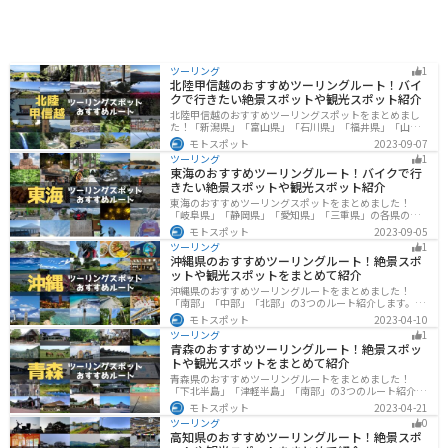
ツーリング
1
北陸甲信越のおすすめツーリングルート！バイ
クで行きたい絶景スポットや観光スポット紹介
北陸甲信越のおすすめツーリングスポットをまとめまし
た！「新潟県」「富山県」「石川県」「福井県」「山梨
県」「長野県」の各県の観光地紹介します。自然豊かな
モトスポット
2023-09-07
山々や湖、温泉地が点在し、四季折々の景色を楽しめる
ツーリング
1
スポットが多数あります。バイクで北陸甲信越にツーリ
東海のおすすめツーリングルート！バイクで行
ングに行く際は参考にしてください。
きたい絶景スポットや観光スポット紹介
東海のおすすめツーリングスポットをまとめました！
「岐阜県」「静岡県」「愛知県」「三重県」の各県の観
光地紹介します。自然豊かな山々や湖、温泉地が点在
モトスポット
2023-09-05
し、四季折々の景色を楽しめるスポットが多数ありま
ツーリング
1
す。バイクで東海にツーリングに行く際は参考にしてく
沖縄県のおすすめツーリングルート！絶景スポ
ださい。
ットや観光スポットをまとめて紹介
沖縄県のおすすめツーリングルートをまとめました！
「南部」「中部」「北部」の3つのルート紹介します。美
しいビーチや歴史と文化に溢れたスポットが多数あり、
モトスポット
2023-04-10
様々な楽しみ方ができます。バイクで沖縄県にツーリン
ツーリング
1
グに行く際は参考にしてください。
青森のおすすめツーリングルート！絶景スポッ
トや観光スポットをまとめて紹介
青森県のおすすめツーリングルートをまとめました！
「下北半島」「津軽半島」「南部」の3つのルート紹介し
ます。自然に恵まれた風光明媚な景色や歴史文化に触れ
モトスポット
2023-04-21
られる観光スポットが多くあります。バイクで青森県に
ツーリング
0
ツーリングに行く際は参考にしてください。
高知県のおすすめツーリングルート！絶景スポ