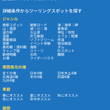
詳細条件からツーリングスポットを探す
ジャンル
絶景スポット
絶景ロード
海｜海岸｜岬
山｜高原
湖｜川｜滝
食事処
道の駅
お土産
神社｜寺院
温泉
文化施設
カフェ｜軽食
商業施設
ソフトクリーム
林道
夜景
イベント体験
宿泊施設
美術館｜資料館
海鮮
ダム
キャンプ場
スイーツ
珍スポット
動植物園
お肉
麺類
お酒
ライダーハウス
東西南北の端
全ての端
日本4端
日本本土4端
北海道4端
本州4端
四国4端
九州4端
季節
春にオススメ
夏にオススメ
秋にオススメ
冬にオススメ
年中オススメ
施設