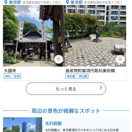
東京都
東京都
東京都目黒区下目黒１丁目８
東京都目黒区中目黒４丁目１２
−５
−１８
大圓寺
長泉院附属現代彫刻美術館
神社｜寺院
美術館｜資料館
もっと見る
周辺の景色が綺麗なスポット
毛利庭園
毛利庭園は、東京都港区の六本木ヒルズ内にある日本庭