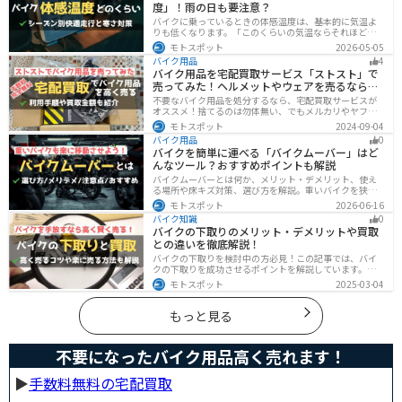
度」！雨の日も要注意？
バイクに乗っているときの体感温度は、基本的に気温よ
りも低くなります。「このくらいの気温ならそれほど寒
くないだろう」そう考えて通常の装備でバイクに乗った
モトスポット
2026-05-05
ら大変な目に遭った・・・そんな経験のあるライダーも
バイク用品
4
多いのではないでしょうか。今回はバイク走行中の体感
バイク用品を宅配買取サービス「ストスト」で
温度についてご紹介します。体感温度を考慮した快適走
売ってみた！ヘルメットやウェアを売るならオ
行のポイントもまとめました。季節や天候を問わずバイ
クに乗る！そんなライダーの方はぜひ参考にしてみてく
ススメ
不要なバイク用品を処分するなら、宅配買取サービスが
ださい。[phtml blog-first-h2-module]バイク走行時の体
オススメ！捨てるのは勿体無い、でもメルカリやヤフオ
感温度は気温より低め？バイク走行時の体感温度は気温
クに出すのは面倒だし手数料がかかる...STST（ストス
モトスポット
2024-09-04
と同じではありません。なぜ
ト）なら手数料や送料など完全無料で、自宅から送るだ
バイク用品
0
けでOKなので超簡単に売れます！ストストを実際に使っ
バイクを簡単に運べる「バイクムーバー」はど
てみたので、流れや買取金額などを紹介します。
んなツール？おすすめポイントも解説
バイクムーバーとは何か、メリット・デメリット、使え
る場所や床キズ対策、選び方を解説。重いバイクを狭い
ガレージで楽に移動したい方へ、ワールドウォークやFov
モトスポット
2026-06-16
nyなどおすすめ商品2選の特徴も紹介します。駐車時の切
バイク知識
0
り返しや転倒の不安を減らしたいライダー必見です。導
バイクの下取りのメリット・デメリットや買取
入前の注意点もわかります。安全面まで確認。
との違いを徹底解説！
バイクの下取りを検討中の方必見！この記事では、バイ
クの下取りを成功させるポイントを解説しています。実
は、下取りは現金化の手間を省き、乗り換え当日までバ
モトスポット
2025-03-04
イクに乗れる一方で、査定額が低くなる場合も多いため
注意が必要です。この記事を読めば、よい条件で下取り
を進めるコツがわかります。
もっと見る
不要になったバイク用品高く売れます！
▶︎
手数料無料の宅配買取