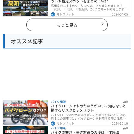
ットや観光スポットをまとめて紹介
高知県のおすすめツーリングルートをまとめました！
「東部」「北部」「南西部」の3つのルート紹介します。
山と海どちらも楽しめるスポットが多数あり、様々な楽
モトスポット
2024-04-05
しみ方ができます。バイクで高知県にツーリングに行く
際は参考にしてください。
もっと見る
オススメ記事
バイク知識
0
バイクローンはやめたほうがいい？知らないと
損するリスクとデメリット
バイクローンはやめたほうがいいのかでお悩みの方は必
見！この記事では、バイクローンを利用する際の注意点
や失敗しない選び方を解説しています。実は、バイクロ
モトスポット
2024-10-10
ーンの選び方にはコツがあります。この記事を読めば、
バイク知識
0
自分に合った賢い選択をすることが可能です。
バイクの寒さ・暑さ対策のカギは「体感温