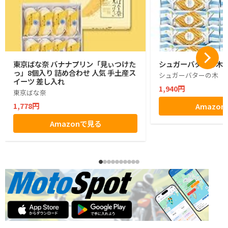
東京ばな奈 バナナプリン「見ぃつけた
シュガーバターの木 1
っ」8個入り 詰め合わせ 人気 手土産ス
シュガーバターの木
イーツ 差し入れ
1,940円
東京ばな奈
1,778円
Amazo
Amazonで見る