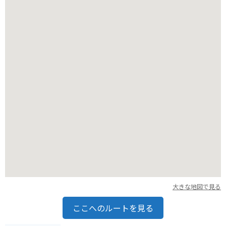
バイクでお越しの方は、神社近隣にいくつかコインパーキング
がありますので、そちらをご利用ください。
住宅街の中にあるため、走行時は騒音に配慮しましょう。
大きな地図で見る
ここへのルートを見る