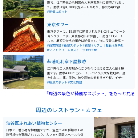
園で、江戸時代の毛利家の大名屋敷跡地に作庭されまし
た。面積は約4,300平方メートルあり、都会の中で静か
に自然を楽しめるスポットとして人気です。庭園内に
#絶景スポット
は、池を中心に滝や渓流、川のせせらぎが配されてお
り、四季折々の美しい風景を楽しむことができます。春
東京タワー
には桜、秋には紅葉が見事で、特に桜の季節には多くの
観光客が訪れます。夜にはライトアップされ、幻想的な
東京タワーは、1958年に開業されたテレコミュニケーシ
雰囲気が漂います。 また、毛利庭園は周囲の商業施設と
ョンタワーです。東京都港区に位置し、高さ333メート
融合しており、庭園散策の後には六本木ヒルズ内のショ
ルで、展望台からの景色は絶景です。特に夜景は最高で
ッピングやレストランを楽しむこともできます。庭園は
す。近くにはカフェや軽食のできる場所もあり、一日中
#商業施設
#絶景スポット
#夜景
#カフェ｜軽食
#食事処
入場無料で、休憩スポットとしても利用しやすいのが魅
楽しめます。
#ソフトクリーム
#スイーツ
#お土産
力です。交通アクセスも良好で、六本木駅から徒歩数分
と便利な立地にあります。
萩藩毛利家下屋敷跡
江戸時代の大名屋敷のなごりを今に伝える広大な日本庭
園です。面積4300平方メートルという広大な敷地は、池
を中心に、滝、渓流、池や渓流のせせらぎや桜、イチョ
ウといった木々が配置され、春には桜、秋には紅葉と、
#絶景スポット
#文化施設
季節ごとの風情を楽しめます。江戸時代に長州藩（萩
藩）の毛利家の下屋敷があった場所で、現在でも敷地内
「周辺の景色が綺麗なスポット」をもっと見る
には、江戸時代の石垣の一部が残っており、歴史的な雰
囲気を感じることができます。
周辺のレストラン・カフェ
渋谷区ふれあい植物センター
日本で一番小さな植物園ですが、温室で200 種類以上の
熱帯植物が栽培されており、カフェや図書スペースも併