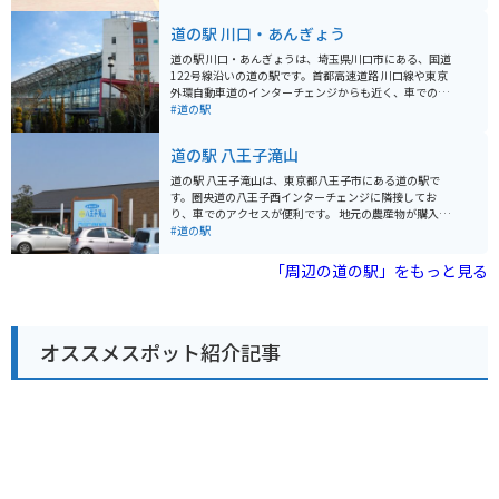
わの目玉の一つです。朝採れの野菜や果物はもちろんの
こと、地元産の海苔や海産物の加工品など、お土産にも
道の駅 川口・あんぎょう
最適な品々が並びます。 また、レストランでは、地元産
の食材をふんだんに使った料理を楽しむことができま
道の駅 川口・あんぎょうは、埼玉県川口市にある、国道
す。東京湾を一望できる展望デッキも併設されており、
122号線沿いの道の駅です。首都高速道路 川口線や東京
ドライブの休憩に最適です。 バイクで訪れる場合、道の
外環自動車道のインターチェンジからも近く、車でのア
駅 いちかわには、広々とした駐車場が完備されているの
クセスが良好です。 地元農産物の直売所では、新鮮な野
#道の駅
で安心です。ツーリングの途中に立ち寄り、地元のグル
菜や果物を購入することができます。特に、川口市の特
メや景色を楽しむのはいかがでしょうか。 周辺には、江
産品である「川口鋳物」を使用した鍋やフライパンなど
道の駅 八王子滝山
戸川や国府台など、自然豊かな観光スポットも点在して
の調理器具も販売しており、お土産に最適です。 また、
います。少し足を延ばせば、東京ディズニーリゾートに
食事処では、地元産の食材を使用した料理を楽しむこと
道の駅 八王子滝山は、東京都八王子市にある道の駅で
もアクセス可能です。
ができます。おすすめは、新鮮な野菜をたっぷり使った
す。圏央道の八王子西インターチェンジに隣接してお
「あんぎょううどん」です。 バイクで訪れる場合、道の
り、車でのアクセスが便利です。 地元の農産物が購入で
駅に隣接する荒川河川敷には、広々とした無料駐車場が
きる「農産物直売所」や、地元食材を使った料理が楽し
#道の駅
あります。ただし、土日祝日は混雑が予想されるため、
めるレストランなどが併設されており、ドライブ中の休
早めの時間帯に訪れることをおすすめします。周辺に
憩に最適なスポットです。 特に、地元八王子産の新鮮な
「周辺の道の駅」をもっと見る
は、荒川の土手沿いを走るサイクリングロードもあり、
野菜は人気が高く、旬の野菜を目当てに訪れる人も多く
サイクリングを楽しむこともできます。
います。レストランでは、八王子ラーメンや、地元産の
野菜を使った料理などが人気です。 バイクで訪れる場
合、駐車場も広く停めやすいので安心です。ツーリング
オススメスポット紹介記事
の休憩場所としてもおすすめです。道の駅のすぐ近くに
は、滝山城跡や、高尾山など、観光スポットも点在して
いるので、観光拠点としても活用できます。 八王子滝山
を訪れた際には、ぜひ地元産の野菜や、特産品のお土産
を購入してみてください。