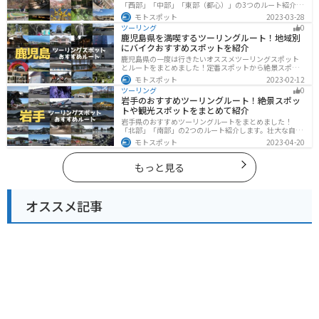
「西部」「中部」「東部（都心）」の3つのルート紹介し
ます。西に行けば奥多摩の自然、東に行けば都心スポッ
モトスポット
2023-03-28
トと、自然も街も楽しめるスポットが多数あります。バ
ツーリング
0
イクで東京都にツーリングに行く際は参考にしてくださ
鹿児島県を満喫するツーリングルート！地域別
い。
にバイクおすすめスポットを紹介
鹿児島県の一度は行きたいオススメツーリングスポット
とルートをまとめました！定番スポットから絶景スポッ
ト、温泉、山、海、グルメなど様々なジャンルで楽しめ
モトスポット
2023-02-12
ます。バイクで鹿児島ツーリングに行こうと思っている
ツーリング
0
人は、参考にしてください。
岩手のおすすめツーリングルート！絶景スポッ
トや観光スポットをまとめて紹介
岩手県のおすすめツーリングルートをまとめました！
「北部」「南部」の2つのルート紹介します。壮大な自然
や歴史的な観光スポットが多く存在するので楽しめま
モトスポット
2023-04-20
す。バイクで岩手県にツーリングに行く際は参考にして
ください。
もっと見る
オススメ記事