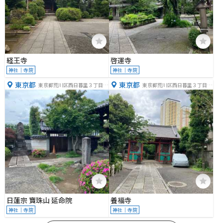
経王寺
啓運寺
神社｜寺院
神社｜寺院
東京都
東京都
東京都荒川区西日暮里３丁目１
東京都荒川区西日暮里３丁目３
０−１
−８
日蓮宗 寶珠山 延命院
養福寺
神社｜寺院
神社｜寺院