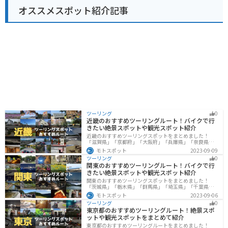
ングの途中に立ち寄るのに最適な場所と言えるでしょ
オススメスポット紹介記事
う。 道の駅 しょうなん周辺には、航空科学博物館や成田
ゆめ牧場など、観光スポットも充実しています。少し足
を延ばせば、成田山新勝寺や成田空港なども訪れること
ができます。
ツーリング
0
近畿のおすすめツーリングルート！バイクで行
きたい絶景スポットや観光スポット紹介
近畿のおすすめツーリングスポットをまとめました！
「滋賀県」「京都府」「大阪府」「兵庫県」「奈良県」
「和歌山」の各県の観光地紹介します。自然豊かな山々
モトスポット
2023-09-09
や湖、温泉地が点在し、四季折々の景色を楽しめるスポ
ツーリング
0
ットが多数あります。バイクで近畿にツーリングに行く
関東のおすすめツーリングルート！バイクで行
際は参考にしてください。
きたい絶景スポットや観光スポット紹介
関東のおすすめツーリングスポットをまとめました！
「茨城県」「栃木県」「群馬県」「埼玉県」「千葉県」
「東京都」「神奈川県」の各県の観光地紹介します。自
モトスポット
2023-09-06
然豊かな山々や湖、温泉地が点在し、四季折々の景色を
ツーリング
0
楽しめるスポットが多数あります。バイクで関東にツー
東京都のおすすめツーリングルート！絶景スポ
リングに行く際は参考にしてください。
ットや観光スポットをまとめて紹介
東京都のおすすめツーリングルートをまとめました！