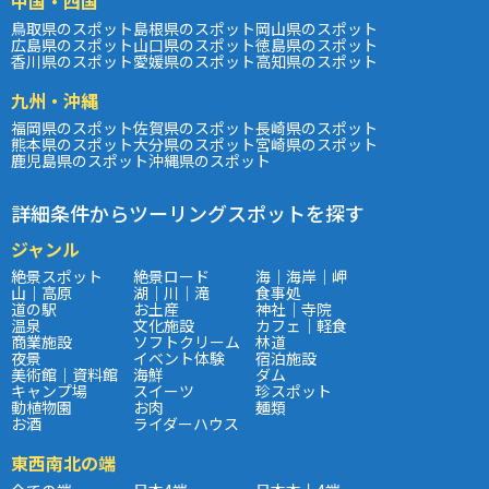
中国・四国
鳥取県のスポット
島根県のスポット
岡山県のスポット
広島県のスポット
山口県のスポット
徳島県のスポット
香川県のスポット
愛媛県のスポット
高知県のスポット
九州・沖縄
福岡県のスポット
佐賀県のスポット
長崎県のスポット
熊本県のスポット
大分県のスポット
宮崎県のスポット
鹿児島県のスポット
沖縄県のスポット
詳細条件からツーリングスポットを探す
ジャンル
絶景スポット
絶景ロード
海｜海岸｜岬
山｜高原
湖｜川｜滝
食事処
道の駅
お土産
神社｜寺院
温泉
文化施設
カフェ｜軽食
商業施設
ソフトクリーム
林道
夜景
イベント体験
宿泊施設
美術館｜資料館
海鮮
ダム
キャンプ場
スイーツ
珍スポット
動植物園
お肉
麺類
お酒
ライダーハウス
東西南北の端