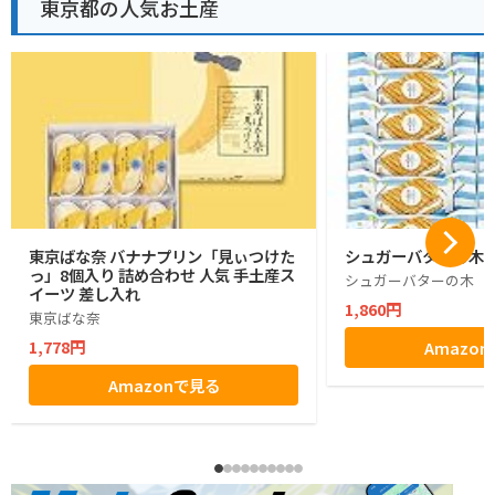
東京都の人気お土産
東京ばな奈 バナナプリン「見ぃつけた
シュガーバターの木 1
っ」8個入り 詰め合わせ 人気 手土産ス
シュガーバターの木
イーツ 差し入れ
1,860円
東京ばな奈
1,778円
Amazo
Amazonで見る