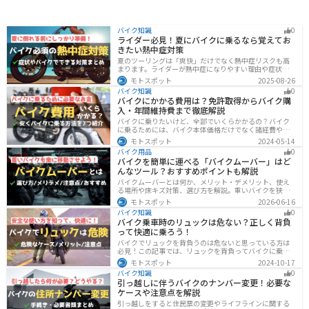
バイク知識
0
ライダー必見！夏にバイクに乗るなら覚えてお
きたい熱中症対策
夏のツーリングは「爽快」だけでなく熱中症リスクも高
まります。ライダーが熱中症になりやすい理由や症状、
危険性、そして安全に楽しむための対策を徹底解説。夏
モトスポット
2025-08-26
用ウェア・水分補給・休憩ポイントの工夫など、猛暑で
バイク知識
0
も快適に走るコツを紹介します。
バイクにかかる費用は？免許取得からバイク購
入・年間維持費まで徹底解説
バイクに乗りたいけど、全部でいくらかかるの？バイク
に乗るためには、バイク本体価格だけでなく諸経費や税
金、免許取得費用、ライディングギア、メンテナンス
モトスポット
2024-05-14
代、駐車場代などの年間維持費もかかります。この記事
バイク用品
0
ではバイクに乗るための全ての費用をまとめました。ま
バイクを簡単に運べる「バイクムーバー」はど
た、できるだけ安く抑えるコツも紹介するので参考にし
んなツール？おすすめポイントも解説
て下さい。
バイクムーバーとは何か、メリット・デメリット、使え
る場所や床キズ対策、選び方を解説。重いバイクを狭い
ガレージで楽に移動したい方へ、ワールドウォークやFov
モトスポット
2026-06-16
nyなどおすすめ商品2選の特徴も紹介します。駐車時の切
バイク知識
0
り返しや転倒の不安を減らしたいライダー必見です。導
バイク乗車時のリュックは危ない？正しく背負
入前の注意点もわかります。安全面まで確認。
って快適に乗ろう！
バイクでリュックを背負うのは危ないと思っている方は
必見！この記事では、リュックを背負ってバイクに乗る
リスクと、安全な方法を紹介しています。実は、荷物の
モトスポット
2024-10-17
量や配置を工夫することで、安全にリュックを使用する
バイク知識
0
ことが可能です。この記事を読めば、バイク乗車時にリ
引っ越しに伴うバイクのナンバー変更！必要な
ュックを安全に使う方法がわかります。
ケースや注意点を解説
引っ越しをすると住民票の変更やライフラインに関する