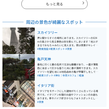
もっと見る
周辺の景色が綺麗なスポット
スカイツリー
押上駅からすぐの場所にあります。スカイツリーの634
mの高さから見る景色は息を飲んでしまいます！地上が
まるでおもちゃみたいに見えます。夜は夜景がキレイに
見えますよ。また、スカイツリーの近くにはソラマチが
#商業施設
#絶景スポット
#夜景
あり、そこも美味しいものや、お子様連れには嬉しいこ
どもの湯という、銭湯をモチーフにしたボールプールが
亀戸天神
あり、お子様は大はしゃぎまちがいなしです。ぜひ1度は
行ってみてほしい場所です
春先に行くと藤の名所で立派な藤棚があり、一面が薄紫
色に染まって仄かな香りと共に春が満喫できます。スカ
イツリーを望む池には地名由来の亀が甲羅干しをしてい
て可愛いです。 直ぐ側には老舗和菓子の船橋屋さんがあ
#絶景スポット
#神社｜寺院
#カフェ｜軽食
り葛餅が有名ですが、こちらの軒先にも藤棚があり雰囲
気を盛り上げてくれます。
イタリア街
イタリアをモチーフにした建物がたくさん立っている場
所です。イタリアン料理のお店やファッションのお店も
あります。車やバイク好きからもフォトスポットとして
人気の場所となっています。オフィスやホテル、住宅も
#夜景
ある為、夜間のエンジン音などには注意するようにしま