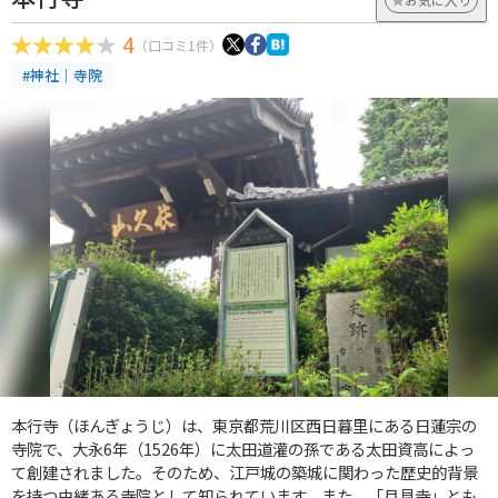
4
（口コミ1件）
#神社｜寺院
本行寺（ほんぎょうじ）は、東京都荒川区西日暮里にある日蓮宗の
寺院で、大永6年（1526年）に太田道灌の孫である太田資高によっ
て創建されました。そのため、江戸城の築城に関わった歴史的背景
を持つ由緒ある寺院として知られています。また、「月見寺」とも