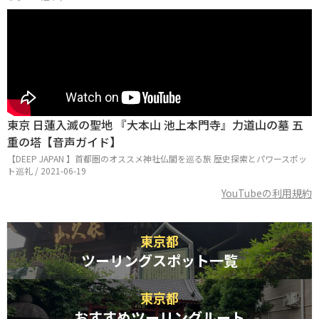
東京 日蓮入滅の聖地 『大本山 池上本門寺』力道山の墓 五
重の塔【音声ガイド】
【DEEP JAPAN 】首都圏のオススメ神社仏閣を巡る旅 歴史探索とパワースポッ
ト巡礼 / 2021-06-19
YouTubeの利用規約
東京都
ツーリングスポット一覧
東京都
おすすめツーリングルート