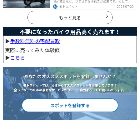
住所変更など、さまざまな手続きが必要です。そしてバ
イク乗りの場合は、住所変更やナンバー変更といったバ
モトスポット
2026-07-20
イクに関する手続きも忘れてはいけません。しかし、必
要な手続きや手順がわからないという方も多いのではな
いでしょうか。ライダー引っ越したらバイクのナンバー
もっと見る
を変えないといけないの？ライダー引っ越し先でも原付
に乗る場合、どんな手続きが必要か知りたいライダー引
っ越したけど忙しくて住所変更もナンバー変更もしてい
不要になったバイク用品高く売れます！
ない・・・今回はこのような疑問・お悩みにお
▶︎
手数料無料の宅配買取
実際に売ってみた体験談
▶︎
こちら
あなたのオススメスポットを登録しませんか？
モトスポットでは、皆様からオススメスポットを募集しています！
全ライダーのための最高なサービス作りに、ご協力よろしくお願いいたします。
スポットを登録する