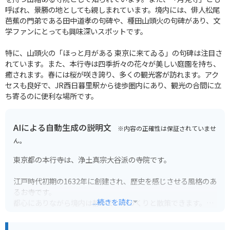
呼ばれ、景勝の地としても親しまれています。境内には、俳人松尾
芭蕉の門弟である田中道孝の句碑や、種田山頭火の句碑があり、文
学ファンにとっても興味深いスポットです。
特に、山頭火の「ほっと月がある 東京に来てゐる」の句碑は注目さ
れています。また、本行寺は四季折々の花々が美しい庭園を持ち、
癒されます。春には桜が咲き誇り、多くの観光客が訪れます。アク
セスも良好で、JR西日暮里駅から徒歩圏内にあり、観光の合間に立
ち寄るのに便利な場所です。
AIによる自動生成の説明文
※内容の正確性は保証されていませ
ん。
東京都の本行寺は、浄土真宗大谷派の寺院です。
江戸時代初期の1632年に創建され、歴史を感じさせる風格のあ
るお寺です。
...続きを読む
都心にありながら境内は静かで、ゆっくりと散策できます。
本堂の裏手には、個性的な形をした大きな墓石群があり、一見