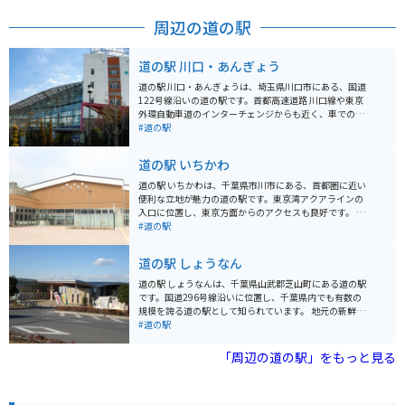
周辺の道の駅
道の駅 川口・あんぎょう
道の駅 川口・あんぎょうは、埼玉県川口市にある、国道
122号線沿いの道の駅です。首都高速道路 川口線や東京
外環自動車道のインターチェンジからも近く、車でのア
クセスが良好です。 地元農産物の直売所では、新鮮な野
#道の駅
菜や果物を購入することができます。特に、川口市の特
産品である「川口鋳物」を使用した鍋やフライパンなど
道の駅 いちかわ
の調理器具も販売しており、お土産に最適です。 また、
食事処では、地元産の食材を使用した料理を楽しむこと
道の駅 いちかわは、千葉県市川市にある、首都圏に近い
ができます。おすすめは、新鮮な野菜をたっぷり使った
便利な立地が魅力の道の駅です。東京湾アクアラインの
「あんぎょううどん」です。 バイクで訪れる場合、道の
入口に位置し、東京方面からのアクセスも良好です。 地
駅に隣接する荒川河川敷には、広々とした無料駐車場が
元の新鮮な農産物が購入できる直売所は、道の駅 いちか
#道の駅
あります。ただし、土日祝日は混雑が予想されるため、
わの目玉の一つです。朝採れの野菜や果物はもちろんの
早めの時間帯に訪れることをおすすめします。周辺に
こと、地元産の海苔や海産物の加工品など、お土産にも
道の駅 しょうなん
は、荒川の土手沿いを走るサイクリングロードもあり、
最適な品々が並びます。 また、レストランでは、地元産
サイクリングを楽しむこともできます。
の食材をふんだんに使った料理を楽しむことができま
道の駅 しょうなんは、千葉県山武郡芝山町にある道の駅
す。東京湾を一望できる展望デッキも併設されており、
です。国道296号線沿いに位置し、千葉県内でも有数の
ドライブの休憩に最適です。 バイクで訪れる場合、道の
規模を誇る道の駅として知られています。 地元の新鮮な
駅 いちかわには、広々とした駐車場が完備されているの
農産物が購入できる農産物直売所や、地元食材を使った
#道の駅
で安心です。ツーリングの途中に立ち寄り、地元のグル
レストランなどが人気です。特に、名産の落花生を使っ
メや景色を楽しむのはいかがでしょうか。 周辺には、江
たピーナッツソフトクリームは、道の駅 しょうなんを訪
「周辺の道の駅」をもっと見る
戸川や国府台など、自然豊かな観光スポットも点在して
れたらぜひ味わいたい一品です。 バイクで訪れる場合、
います。少し足を延ばせば、東京ディズニーリゾートに
道の駅 しょうなんには広々とした駐車場が完備されてい
もアクセス可能です。
るため安心です。休憩スペースも充実しており、ツーリ