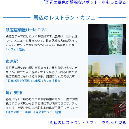
しょう。
「周辺の景色が綺麗なスポット」をもっと見る
周辺のレストラン・カフェ
鉄道居酒屋Little TGV
鉄道をテーマにしたメイド喫茶です。店員は、若い女性
です。メニューも凝っていて、鉄道路線の名前が入って
います。オリジナル切符ももらえます。店員さんの写真
撮影禁止でしたが、店内の風景は撮影可能です。店内に
#カフェ｜軽食
は、鉄道模型・グッズも展示してあります。イベントも
行われます。
東京駅
東京駅の歴史的な駅舎が望めます。昔から変わらないデ
ザイン。都会の中に昔のデザインが感じられる日本の交
通の玄関口ともいえる東京駅。周辺には丸の内や八重洲
といったオフィス街が形成されている。近年ではKITTE
#商業施設
#食事処
#お土産
#カフェ｜軽食
やグランスタ東京などの商業施設が登場するなど、ます
ます活気を帯びているエリアとしても注目されている。
亀戸天神
今回は100年以上東京の象徴として存在している。
春先に行くと藤の名所で立派な藤棚があり、一面が薄紫
色に染まって仄かな香りと共に春が満喫できます。スカ
イツリーを望む池には地名由来の亀が甲羅干しをしてい
て可愛いです。 直ぐ側には老舗和菓子の船橋屋さんがあ
#絶景スポット
#神社｜寺院
#カフェ｜軽食
り葛餅が有名ですが、こちらの軒先にも藤棚があり雰囲
気を盛り上げてくれます。
「周辺のレストラン・カフェ」をもっと見る