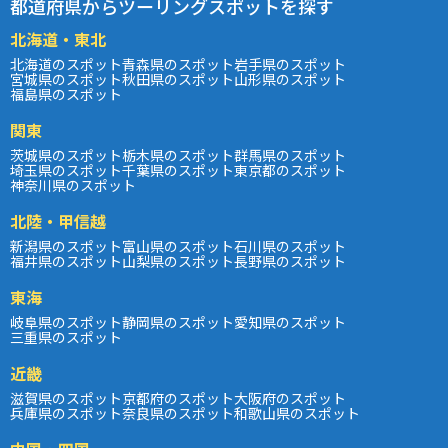
都道府県からツーリングスポットを探す
北海道・東北
北海道のスポット
青森県のスポット
岩手県のスポット
宮城県のスポット
秋田県のスポット
山形県のスポット
福島県のスポット
関東
茨城県のスポット
栃木県のスポット
群馬県のスポット
埼玉県のスポット
千葉県のスポット
東京都のスポット
神奈川県のスポット
北陸・甲信越
新潟県のスポット
富山県のスポット
石川県のスポット
福井県のスポット
山梨県のスポット
長野県のスポット
東海
岐阜県のスポット
静岡県のスポット
愛知県のスポット
三重県のスポット
近畿
滋賀県のスポット
京都府のスポット
大阪府のスポット
兵庫県のスポット
奈良県のスポット
和歌山県のスポット