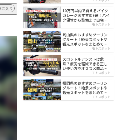
イルド
気に入り
10万円以内で買えるバイク
ガレージおすすめ9選！バイ
ク保管から整備まで自宅で
楽々
モトスポット
岡山県のおすすめツーリン
グルート！絶景スポットや
観光スポットをまとめて紹
介
モトスポット
スロットルアシストは危
険？疲労を軽減できる正し
い使い方やオススメ商品を
紹介
モトスポット
福岡県のおすすめツーリン
グルート！絶景スポットや
観光スポットをまとめて紹
介
モトスポット