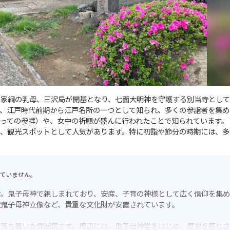
徳川家綱の乳母、三沢局が開基となり、七面大明神を守護する別当寺とし
、江戸時代前期から江戸名所の一つとして知られ、多くの参詣者を集め
っての参拝）や、女中の祈願が盛んに行われたことで知られています。
、観光スポットとして人気があります。特に初詣や節分の時期には、多
ていません。
す。鬼子母神で親しまれており、安産、子育の神様として広く信仰を集
造鬼子母神立像など、貴重な文化財が安置されています。
る落ち着いた雰囲気です。周辺には、鬼子母神堂をはじめ、歴史を感じ