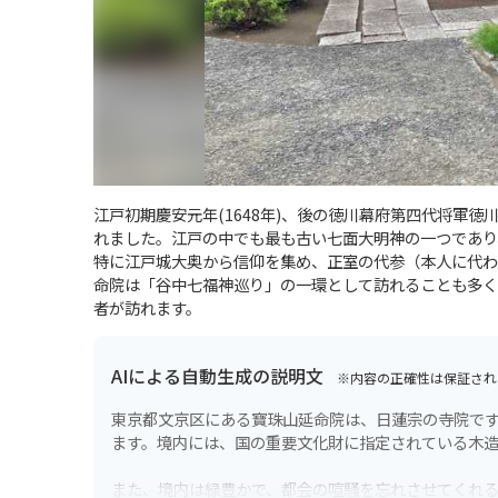
江戸初期慶安元年(1648年)、後の徳川幕府第四代将軍
れました。江戸の中でも最も古い七面大明神の一つであり
特に江戸城大奥から信仰を集め、正室の代参（本人に代わ
命院は「谷中七福神巡り」の一環として訪れることも多く
者が訪れます。
AIによる自動生成の説明文
※内容の正確性は保証され
東京都文京区にある寶珠山延命院は、日蓮宗の寺院で
ます。境内には、国の重要文化財に指定されている木
また、境内は緑豊かで、都会の喧騒を忘れさせてくれ