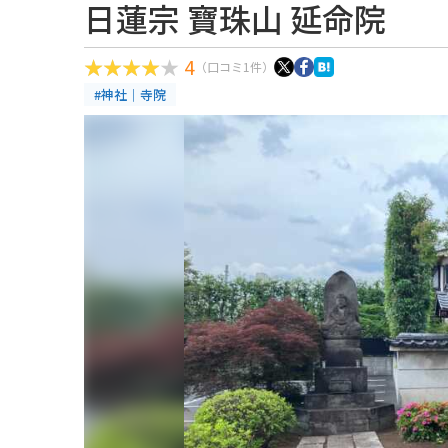
日蓮宗 寶珠山 延命院
4
（口コミ1件）
#神社｜寺院