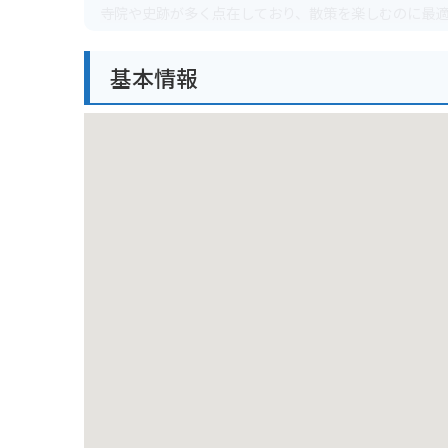
寺院や史跡が多く点在しており、散策を楽しむのに最
バイクでお越しの方は、近隣にコインパーキングがあ
基本情報
ますのでご注意ください。