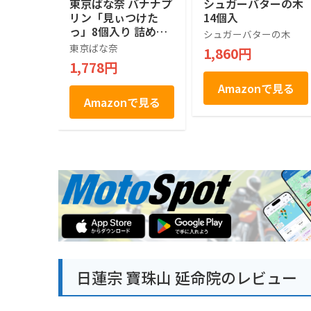
東京ばな奈 バナナプ
シュガーバターの木
リン「見ぃつけた
14個入
っ」8個入り 詰め合
シュガーバターの木
わせ 人気 手土産ス
東京ばな奈
1,860円
イーツ 差し入れ
1,778円
Amazonで見る
Amazonで見る
日蓮宗 寶珠山 延命院のレビュー