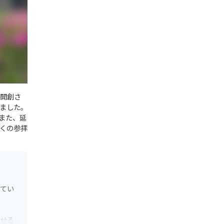
て開創さ
ました。
また、延
くの参拝
めてい
させる