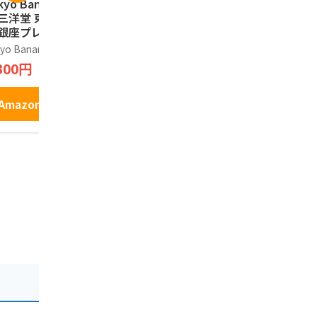
kyo Banana 三洋
東京の恋人 ホワイト
ショウエイ
 三洋堂 東京お土
ラングドシャ 12個入
人形焼 （ 
 銀座プレミアムエ
り長登屋オリジナル
カスタード 
セレントショコラ
お土産袋付 個包装
土産 和菓子
yo Banana
長登屋
江戸祭
0個入り
クッキー お土産 東
に (12個入)
300円
1,620円
1,696円
京 ナガトヤ
Amazonで見る
Amazonで見る
Amazo