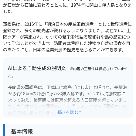
が石炭から石油に変わるとともに、1974年に閉山し無人島となりま
した。
軍艦島は、2015年に「明治日本の産業革命遺産」として世界遺産に
登録され、多くの観光客が訪れるようになりました。現在では、上
陸ツアーが実施され、かつての繁栄を物語る廃墟群や島の歴史につ
いて学ぶことができます。訪問者は荒廃した建物や自然の浸食を目
の当たりにし、日本の産業発展の歴史を感じることができます。
AIによる自動生成の説明文
※内容の正確性は保証されていませ
ん。
長崎県の軍艦島は、正式には端島（はしま）と呼ばれ、長崎港
から約18kmの沖合に浮かぶ無人島です。かつては海底炭鉱に
よって栄え、最盛期には東京を超える人口密度を誇っていまし
た。島全体がまるで軍艦のように見えることから「軍艦島」の
...続きを読む
愛称で親しまれています。
軍艦島への上陸はツアー参加が必須です。ツアーではガイドが
基本情報
島の歴史や建物の説明をしてくれるので、当時の生活を垣間見