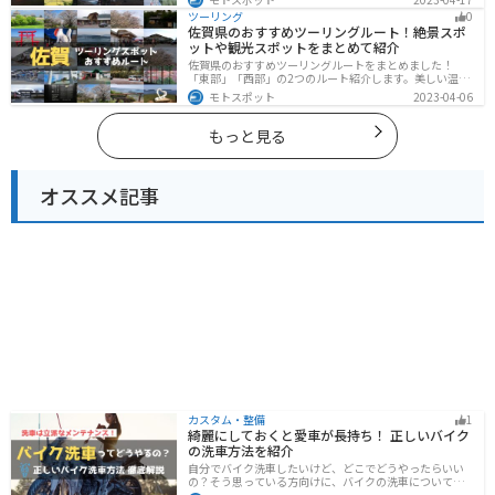
観光スポットが多数あります。バイクで福島県にツーリ
ツーリング
0
ングに行く際は参考にしてください。
佐賀県のおすすめツーリングルート！絶景スポ
ットや観光スポットをまとめて紹介
佐賀県のおすすめツーリングルートをまとめました！
「東部」「西部」の2つのルート紹介します。美しい温泉
地や古墳群、歴史ある城や神社仏閣など、バイクツーリ
モトスポット
2023-04-06
ングに適したスポットが多数存在し、様々な楽しみ方が
できます。バイクで佐賀県にツーリングに行く際は参考
にしてください。
もっと見る
オススメ記事
カスタム・整備
1
綺麗にしておくと愛車が長持ち！ 正しいバイク
の洗車方法を紹介
自分でバイク洗車したいけど、どこでどうやったらいい
の？そう思っている方向けに、バイクの洗車について徹
底的にまとめました。バイク洗車ができる場所から洗車