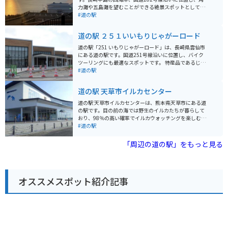
力灘や五島灘を望むことができる絶景スポットとして知
られています。 夕陽の名所としても有名で、水平線に沈
#道の駅
む夕日を眺めることができます。道の駅には、地元の新
鮮な野菜や果物、海産物などを販売する農産物直売所
道の駅 ２５１いいもりじゃがーロード
や、レストラン、カフェなどがあります。 バイクで訪れ
る場合、駐車場も広く、休憩場所としても最適です。周
道の駅「251 いもりじゃがーロード」は、長崎県雲仙市
辺には、伊王島、高島、軍艦島など、観光スポットも点
にある道の駅です。国道251号線沿いに位置し、バイク
在しており、ツーリングの拠点としてもおすすめです。
ツーリングにも最適なスポットです。 特産品であるじゃ
長崎ならではの海の幸や、夕陽を眺めながらの食事を楽
がいもを使ったコロッケやソフトクリーム、地元産の新
#道の駅
しむことができます。お土産には、地元産のびわを使っ
鮮な野菜や果物が販売されており、食事やお土産に最適
たお菓子や、新鮮な海産物の加工品などが人気です。
です。 また、近隣には様々な観光スポットがあります。
道の駅 天草市イルカセンター
雲仙岳は、1990年から1995年にかけて噴火活動が活発
だった活火山で、今もなお噴気をあげています。平成新
道の駅 天草市イルカセンターは、熊本県天草市にある道
山ネイチャーセンターでは、雲仙岳の噴火の歴史や、周
の駅です。目の前の海では野生のイルカたちが暮らして
辺の自然環境について学ぶことができます。仁田峠から
おり、98％の高い確率でイルカウォッチングを楽しむこ
は、雲仙岳や有明海を一望でき、絶景を楽しむことがで
とができます。イルカウォッチング船乗り場と隣接して
#道の駅
きます。普賢岳は雲仙岳の主峰で、登山を楽しむことも
いるので、気軽にイルカに会いに行けるのが魅力です。
できます。 バイクで訪れる場合は、道の駅に隣接する無
施設内には、レストランや特産品販売所があり、天草の
「周辺の道の駅」をもっと見る
料駐車場にバイクを停めることができます。また、道の
新鮮な海の幸を味わえます。また、イルカの生態や歴史
駅にはトイレや休憩スペースも完備されているので、ツ
を学べる資料館「海の資料館」も併設されており、大人
ーリングの休憩場所としても最適です。 周辺には、温泉
から子供まで楽しむことができます。 バイクで訪れる場
施設もあるので、ツーリングで疲れた体を癒すのにも最
合、道の駅には広々とした駐車場が完備されているので
適です。小浜温泉は、橘湾に面した歴史ある温泉街で、
オススメスポット紹介記事
安心です。天草の美しい海岸線をツーリングしながら、
海を眺めながら温泉を楽しむことができます。雲仙温泉
イルカとの出会いと新鮮な海の幸を満喫してみてはいか
は、雲仙岳の麓にある温泉街で、自然豊かな環境の中で
がでしょうか。道の駅で購入できる、天草産の塩を使っ
温泉を楽しむことができます。 お土産には、じゃがいも
た「塩アイス」もおすすめです。
を使ったお菓子や、地元産の野菜や果物がおすすめで
す。道の駅で購入することができます。 周辺の道路は、
山間部を走るためカーブが多いです。特に、雲仙岳周辺