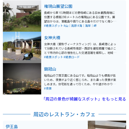
権現山展望公園
長崎から車で1時間ほどの野母崎にある日本最西南端に
位置する標高198メートルの権現山にある公園です。展
望台からは、軍艦島や周りにある島々だけでなく南シナ
海がきれいに見えます。世界の平和を願うために建てら
#絶景スポット
#山｜高原
#海｜海岸｜岬
た「八起の鐘」もあります。
女神大橋
女神大橋（愛称ヴィーナスウィング）は、長崎港によっ
て分断されている長崎市南部・西部を最短距離で結ぶこ
とで市内中心部の慢性化した交通混雑を緩和し、地域全
体の産業・経済・文化の活性化を図る事を目的に建設さ
#絶景スポット
#絶景ロード
れました。長崎港に大型の客船が出入りすることを考慮
して、水面から非常に高い場所を人や車が通行する斜張
鍋冠山
橋としては、国内で６番目の長さを誇り世界最大級の客
船クイーン・メリー2などもこの下を通過出来ます。ま
稲佐山の丁度正面にある山です。稲佐山よりも標高が低
た、夜間にはライトアップされ、観光都市長崎の新しい
いため、夜景がより近く感じられ、また違った夜景が楽
シンボルとなっております。 女神大橋は駐停車禁止の
しめます。住宅街を通って行くため、やや道がわかりづ
為、橋の上から眺めをゆっくり楽しみたいのなら、なが
らいかもしれません。展望台と自販機しかなく、食事処
#夜景
さき女神大橋の戸町側にある無料駐車場にバイクや車を
などはありません。
止め、遊歩道を散策するのがオススメです。駐停車スペ
「周辺の景色が綺麗なスポット」をもっと見る
ースは少ないですが、トイレもあるので、休憩にもオス
スメです。
周辺のレストラン・カフェ
伊王島