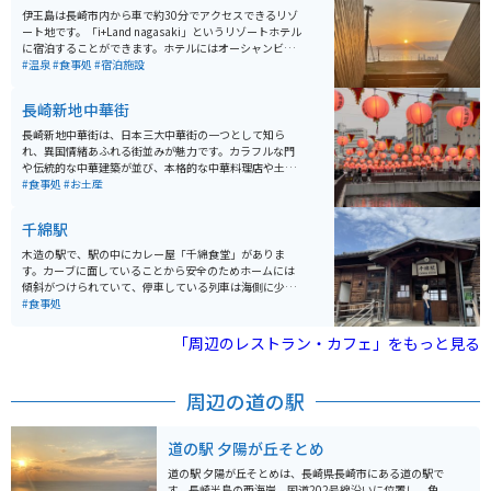
伊王島は長崎市内から車で約30分でアクセスできるリゾ
ート地です。「i+Land nagasaki」というリゾートホテル
に宿泊することができます。ホテルにはオーシャンビュ
ーのバルコニーやファミリールーム、プレイキッズラン
#温泉
#食事処
#宿泊施設
ド、ペット同伴の宿泊ロッジ、天然温泉大浴場などがあ
ります。マリンアクティビティや島内サイクリングも楽
長崎新地中華街
しめます。 伊王島は魚介類に恵まれた場所で「いを」ま
たは「海神」の名前が由来とされています。かつては炭
長崎新地中華街は、日本三大中華街の一つとして知ら
鉱業で栄えていましたが、現在はリゾート地となってい
れ、異国情緒あふれる街並みが魅力です。カラフルな門
ます。
や伝統的な中華建築が並び、本格的な中華料理店や土産
物店が軒を連ねています。特に角煮まんじゅうや長崎ち
#食事処
#お土産
ゃんぽん、皿うどんは必食のグルメ。 バイクで訪れる際
は、周辺に駐輪場が限られるため、近隣の公共駐輪場を
千綿駅
利用するか、早めの時間帯に訪れて駐車スペースを確保
すると安心です。歴史ある港町の風情も堪能でき、散策
木造の駅で、駅の中にカレー屋「千綿食堂」がありま
にぴったりのスポットです。ぜひ長崎観光の拠点に訪れ
す。カーブに面していることから安全のためホームには
てみてください。
傾斜がつけられていて、停車している列車は海側に少し
傾いた状態になるとういうユニークな駅で、日本でもこ
#食事処
こにしかない珍しい駅と言われていています。
「周辺のレストラン・カフェ」をもっと見る
周辺の道の駅
道の駅 夕陽が丘そとめ
道の駅 夕陽が丘そとめは、長崎県長崎市にある道の駅で
す。長崎半島の西海岸、国道202号線沿いに位置し、角