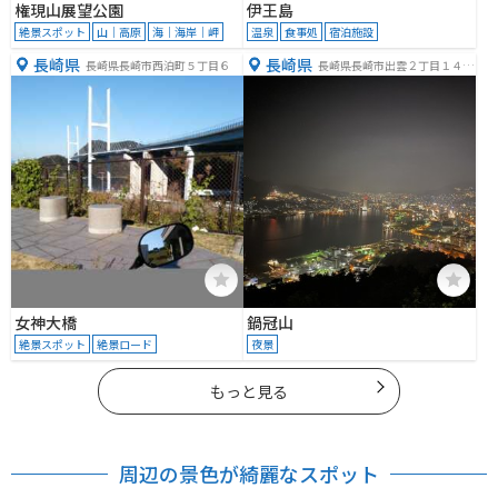
権現山展望公園
伊王島
絶景スポット
山｜高原
海｜海岸｜岬
温泉
食事処
宿泊施設
長崎県
長崎県
長崎県長崎市西泊町５丁目６
長崎県長崎市出雲２丁目１４４
−１
女神大橋
鍋冠山
絶景スポット
絶景ロード
夜景
もっと見る
周辺の景色が綺麗なスポット