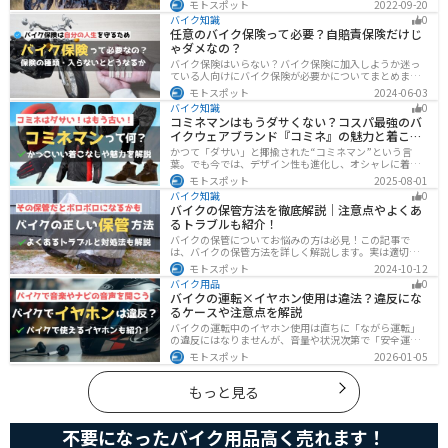
モトスポット
2022-09-20
手順まで全て解説します。正しい洗車方法は身につける
バイク知識
0
ことでバイクのメンテナンスにもなります。
任意のバイク保険って必要？自賠責保険だけじ
ゃダメなの？
バイク保険はいらない？バイク保険に加入しようか迷っ
ている人向けにバイク保険が必要かについてまとめまし
た。自賠責保険と任意保険の違いについても解説したの
モトスポット
2024-06-03
で、バイク保険を検討している人は参考にしてくださ
バイク知識
0
い。
コミネマンはもうダサくない？コスパ最強のバ
イクウェアブランド『コミネ』の魅力と着こな
し術
かつて「ダサい」と揶揄された“コミネマン”という言
葉。でも今では、デザイン性も進化し、オシャレに着こ
なせるコミネ製品が続々登場。コスパと安全性に優れた
モトスポット
2025-08-01
アイテムを使って、街でもツーリングでも浮かないスマ
バイク知識
0
ートなスタイルを目指そう！
バイクの保管方法を徹底解説｜注意点やよくあ
るトラブルも紹介！
バイクの保管についてお悩みの方は必見！この記事で
は、バイクの保管方法を詳しく解説します。実は適切に
保管しなければ、バイクの状態を悪化させる恐れがあり
モトスポット
2024-10-12
ます。記事を参考にすれば、バイクを状態良く長持ちさ
バイク用品
0
せることが可能です。
バイクの運転×イヤホン使用は違法？違反にな
るケースや注意点を解説
バイクの運転中のイヤホン使用は直ちに「ながら運転」
の違反にはなりませんが、音量や状況次第で「安全運転
義務違反」や各都道府県の「道路交通法施行細則」に抵
モトスポット
2026-01-05
触する恐れがあります。周囲の音が聞こえる適切な音量
を保ち、スマホ操作は厳禁。耳を塞がない骨伝導イヤホ
ンや、ヘルメット用スピーカーの活用も安全な音楽体験
もっと見る
には有効な選択肢です。
不要になったバイク用品高く売れます！