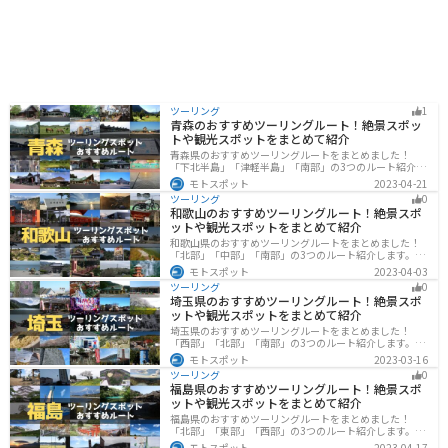
の道路は、急カーブや坂道が多いため、バイクで走行す
る際は注意が必要です。また、冬期は路面が凍結する可
能性があるので、注意が必要です。 美味しいじゃがいも
料理と、雄大な自然を満喫できる道の駅「251 いもりじ
ゃがーロード」は、長崎県雲仙市を訪れる際にはぜひ立
ち寄りたいスポットです。
ツーリング
1
青森のおすすめツーリングルート！絶景スポッ
トや観光スポットをまとめて紹介
青森県のおすすめツーリングルートをまとめました！
「下北半島」「津軽半島」「南部」の3つのルート紹介し
ます。自然に恵まれた風光明媚な景色や歴史文化に触れ
モトスポット
2023-04-21
られる観光スポットが多くあります。バイクで青森県に
ツーリング
0
ツーリングに行く際は参考にしてください。
和歌山のおすすめツーリングルート！絶景スポ
ットや観光スポットをまとめて紹介
和歌山県のおすすめツーリングルートをまとめました！
「北部」「中部」「南部」の3つのルート紹介します。海
と山に囲まれた自然豊かなエリアが広がり、様々な楽し
モトスポット
2023-04-03
み方ができます。バイクで和歌山県にツーリングに行く
ツーリング
0
際は参考にしてください。
埼玉県のおすすめツーリングルート！絶景スポ
ットや観光スポットをまとめて紹介
埼玉県のおすすめツーリングルートをまとめました！
「西部」「北部」「南部」の3つのルート紹介します。自
然豊かな西側と街中の東側で違った楽しみ方ができま
モトスポット
2023-03-16
す。バイクで埼玉県にツーリングに行く際は参考にして
ツーリング
0
ください。
福島県のおすすめツーリングルート！絶景スポ
ットや観光スポットをまとめて紹介
福島県のおすすめツーリングルートをまとめました！
「北部」「東部」「西部」の3つのルート紹介します。内
陸部には山々が連なり、海岸線は太平洋に面してるので
モトスポット
2023-04-17