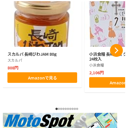
スカルパ 長崎びわJAM 80g
小浜食糧 長崎銘菓 
24枚入
スカルパ
小浜食糧
808円
2,106円
Amazonで見る
Amazo