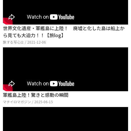
世界文化遺産・軍艦島に上陸！ 廃墟と化した島は船上か
ら見ても大迫力！！【旅log】
旅する写心士 / 2021-12-06
軍艦島上陸！驚きと感動の瞬間
マチイロマガジン / 2025-06-15