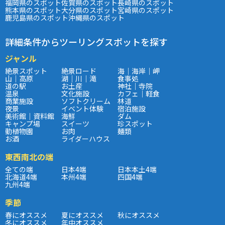
福岡県のスポット
佐賀県のスポット
長崎県のスポット
熊本県のスポット
大分県のスポット
宮崎県のスポット
鹿児島県のスポット
沖縄県のスポット
詳細条件からツーリングスポットを探す
ジャンル
絶景スポット
絶景ロード
海｜海岸｜岬
山｜高原
湖｜川｜滝
食事処
道の駅
お土産
神社｜寺院
温泉
文化施設
カフェ｜軽食
商業施設
ソフトクリーム
林道
夜景
イベント体験
宿泊施設
美術館｜資料館
海鮮
ダム
キャンプ場
スイーツ
珍スポット
動植物園
お肉
麺類
お酒
ライダーハウス
東西南北の端
全ての端
日本4端
日本本土4端
北海道4端
本州4端
四国4端
九州4端
季節
春にオススメ
夏にオススメ
秋にオススメ
冬にオススメ
年中オススメ