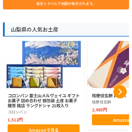
楽天トラベルで地図が表示されます。
山梨県の人気お土産
コロンバン 富士山メルヴェイユ ギフト
桔梗信玄餅 10個入
お菓子 詰め合わせ 個包装 土産 お菓子
桔梗信玄餅
贈答 銘店 ラングドシャ 21枚入り
2,985円
コロンバン
1,512円
Amazo
Amazonで見る