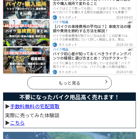
方や購入場所で変わること
バイクはどこで買っても同じ…ではありません！特に初
めてのバイクを購入する際のお店選びはとても重要で
す。どんなお店で購入するのがベストなのか？失敗しな
モトスポット
2024-06-03
いお店選びのポイントをまとめます。
バイク知識
0
【バイクの車検費用の平均は？】車検方法の種
類や費用を節約する方法を解説！
バイクの車検費用が知りたい方は必見！この記事では、
バイクの車検費用について詳しく解説します。実は、バ
イクの車検費用は一般的に20,000～70,000円程度です。
モトスポット
2024-10-20
記事を読めば車検費用に関する知識が深まり、費用対効
バイク用品
0
果が高い車検の計画が可能です。
バイク初心者が知っておくべきライディングパ
ンツの種類と選び方まとめ！プロテクターで脚
を守ろう
バイクに乗るときのパンツを探している方必見！バイク
用ライディングパンツは、バイクに乗った時の姿勢に最
適化されているので快適にバイクに乗ることができま
モトスポット
2024-07-08
す。プロテクター内蔵で安全性も高くなります。この記事
ではパンツの選び方や種類など初心者が知っておくべき
ことをまとめました。
もっと見る
不要になったバイク用品高く売れます！
▶︎
手数料無料の宅配買取
実際に売ってみた体験談
▶︎
こちら