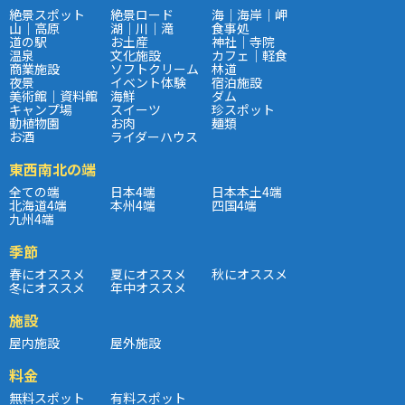
絶景スポット
絶景ロード
海｜海岸｜岬
山｜高原
湖｜川｜滝
食事処
道の駅
お土産
神社｜寺院
温泉
文化施設
カフェ｜軽食
商業施設
ソフトクリーム
林道
夜景
イベント体験
宿泊施設
美術館｜資料館
海鮮
ダム
キャンプ場
スイーツ
珍スポット
動植物園
お肉
麺類
お酒
ライダーハウス
東西南北の端
全ての端
日本4端
日本本土4端
北海道4端
本州4端
四国4端
九州4端
季節
春にオススメ
夏にオススメ
秋にオススメ
冬にオススメ
年中オススメ
施設
屋内施設
屋外施設
料金
無料スポット
有料スポット