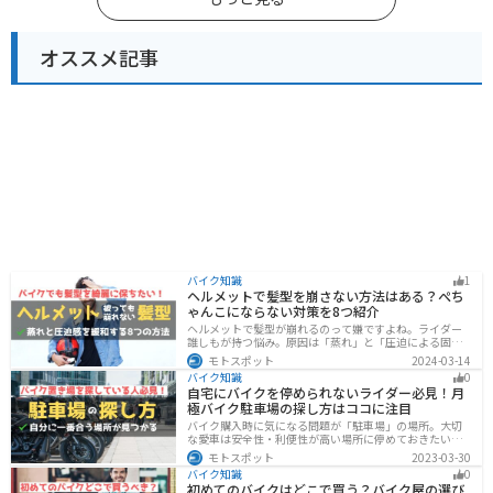
オススメ記事
バイク知識
1
ヘルメットで髪型を崩さない方法はある？ぺち
ゃんこにならない対策を8つ紹介
ヘルメットで髪型が崩れるのって嫌ですよね。ライダー
誰しもが持つ悩み。原因は「蒸れ」と「圧迫による固
定」です。原因に対してしっかりと対策すればヘルメッ
モトスポット
2024-03-14
トを被っても髪型を崩さなくすることは可能です。今回
バイク知識
0
はその方法をまとめました。バイクに乗って髪型が崩れ
自宅にバイクを停められないライダー必見！月
るのが気になるという人は、参考にしてください。
極バイク駐車場の探し方はココに注目
バイク購入時に気になる問題が「駐車場」の場所。大切
な愛車は安全性・利便性が高い場所に停めておきたいで
すよね？ 当記事ではそんな駐車場選びについて解説して
モトスポット
2023-03-30
います。すでにバイクを持っていて、新しい駐車場を探
バイク知識
0
している人もぜひ参考にしてくださいね。
初めてのバイクはどこで買う？バイク屋の選び