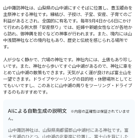
山中諏訪神社は、山梨県の山中湖にすぐそばに位置し、豊玉姫命を
主祭神とする神社です。縁結び、子授け、子宝、安産、子育てのご
利益があるとされ、全国的に有名です。毎年9月4日から6日にかけ
て行われる例大祭「安産祭り」では、妊婦や新婚女性などが各地か
ら訪れ、御神輿を担ぐなどの神事が行われます。また、境内には山
中浅間神社などの境内社もあり、歴史と伝統を感じられる場所で
す。
人が少なく静かで、穴場の神社です。神社内には、土俵もあり珍し
いです。また、神社から歩いてすぐ山中湖があるので、神社に車を
とめて山中湖の散策もできます。天気がよく運が良ければ富士山を
一望できます。ドライブやツーリングの目的地・休憩場所としてと
てもいいですし、このあとに山中湖の周りをツーリング・ドライブ
するのもおすすめです。
AIによる自動生成の説明文
※内容の正確性は保証されていませ
ん。
山中諏訪神社は、山梨県南都留郡山中湖村にある神社です。富
士五湖のひとつ、山中湖の北東岸に位置し、富士山を背にした