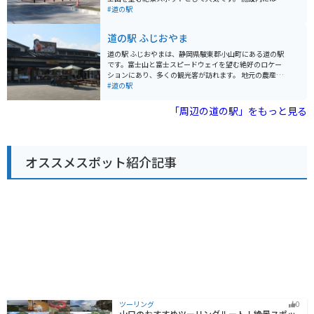
も利用できます。富士山スカイラインや富士パノラマラ
地元の特産品を販売するショップやレストランがあり、
#道の駅
インなど、絶景のワインディングロードへのアクセスも
富士山麓の恵みを堪能できます。特に、富士山の湧水を
良好です。 周辺には、富士急ハイランドや忍野八海など
使用した「富士の恵み」というミネラルウォーターはお
道の駅 ふじおやま
の観光スポットも点在しており、観光の拠点としても最
すすめです。 バイクで訪れる場合、駐車場は広く停めや
適です。
すいので安心です。富士山スカイラインは、ワインディ
道の駅 ふじおやまは、静岡県駿東郡小山町にある道の駅
ングロードが続く絶景ルートなので、ツーリングにも最
です。富士山と富士スピードウェイを望む絶好のロケー
適です。 周辺には、富士スピードウェイや富士サファリ
ションにあり、多くの観光客が訪れます。 地元の農産物
パークなど、観光スポットも充実しています。ドライブ
や特産品を販売する直売所や、地元食材を使った料理が
#道の駅
やツーリングの休憩に、ぜひ「道の駅 すばしり」に立ち
楽しめるレストラン、富士山を眺めながらゆったりと過
寄ってみてください。
ごせる足湯などがあります。バイクで訪れる場合、広く
「周辺の道の駅」をもっと見る
て駐輪しやすい駐車場があるので安心です。 周辺には、
富士スピードウェイや富士サファリパーク、富士山の絶
景スポットである「ふじあざみライン」など、観光スポ
ットも充実しています。ふじあざみラインは、富士山ス
オススメスポット紹介記事
カイラインとも呼ばれる有料道路で、富士山五合目まで
行くことができます。ワインディングロードとしても人
気があり、多くのライダーが訪れます。 道の駅 ふじおや
まで休憩がてら、地元のグルメや特産品を堪能してみて
はいかがでしょうか。
ツーリング
0
山口のおすすめツーリングルート！絶景スポッ