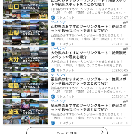
トや観光スポットをまとめて紹介
山口県のおすすめツーリングルートをまとめました！
「北部」「中部」「西部」の3つのルート紹介します。美
しい海岸線や山々を楽しむことができます。バイクで山
モトスポット
2023-04-07
口県にツーリングに行く際は参考にしてください。
ツーリング
0
山梨県のおすすめツーリングルート！絶景スポ
ットや観光スポットをまとめて紹介
山梨県のおすすめツーリングルートをまとめました！
「北西部」「北東部」「南部（富士山周辺）」の3つのル
ート紹介します。富士山を中心に自然豊かな景色や食事
モトスポット
2023-03-24
を楽しめるスポットが多数あります。バイクで山梨県に
ツーリング
0
ツーリングに行く際は参考にしてください。
大分県のおすすめツーリングルート！絶景観光
スポットや温泉を紹介
大分県のおすすめツーリングルートをまとめました！
「北部」「中部」「南部」の3つのルート紹介します。阿
蘇の雄大な自然を満喫できるスポットや温泉を満喫する
モトスポット
2023-03-05
ツーリングができます。バイクで大分県にツーリングに
ツーリング
0
行く際は参考にしてください。
福島県のおすすめツーリングルート！絶景スポ
ットや観光スポットをまとめて紹介
福島県のおすすめツーリングルートをまとめました！
「北部」「東部」「西部」の3つのルート紹介します。内
陸部には山々が連なり、海岸線は太平洋に面してるので
モトスポット
2023-04-17
観光スポットが多数あります。バイクで福島県にツーリ
ツーリング
0
ングに行く際は参考にしてください。
埼玉県のおすすめツーリングルート！絶景スポ
ットや観光スポットをまとめて紹介
埼玉県のおすすめツーリングルートをまとめました！
「西部」「北部」「南部」の3つのルート紹介します。自
然豊かな西側と街中の東側で違った楽しみ方ができま
モトスポット
2023-03-16
す。バイクで埼玉県にツーリングに行く際は参考にして
ください。
もっと見る