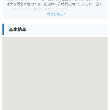
雄大な景色が魅力です。創建は平安時代初期と伝えられ、古く
から地域の人々の信仰を集めてきました。
...続きを読む
山中諏訪神社は、豊かな自然に囲まれた静謐な雰囲気の中で、
心身を清めることができます。境内には、本殿や拝殿のほか、
基本情報
樹齢数百年の杉の巨木が立ち並び、神聖な空気が漂っていま
す。特に、本殿背後にある富士山は、まさに神々しい存在感を
放ち、訪れる人々に感動を与えます。
山中湖周辺は、富士山の絶景スポットとして知られ、四季折々
の美しい風景を楽しむことができます。春には桜、夏には新
緑、秋には紅葉、冬には雪景色と、いつ訪れても違った表情を
見せてくれます。また、湖畔には遊覧船やカヌーなどのアクテ
ィビティも充実しており、家族連れやカップルで楽しめます。
バイクで訪れる場合、山中湖周辺は快適なツーリングコースと
なっています。特に、湖畔を一周する道路は、信号が少なく、
景色を眺めながらゆったりと走ることができます。山中諏訪神
社へのアクセスも良好で、駐車場も完備されています。ただ
し、冬季は路面凍結の恐れがあるため、注意が必要です。