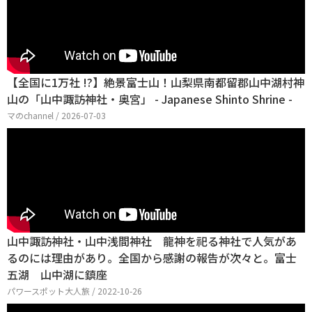
【全国に1万社 !?】絶景富士山！山梨県南都留郡山中湖村神
山の「山中諏訪神社・奥宮」 - Japanese Shinto Shrine -
マのchannel / 2026-07-03
山中諏訪神社・山中浅間神社 龍神を祀る神社で人気があ
るのには理由があり。全国から感謝の報告が次々と。富士
五湖 山中湖に鎮座
パワースポット大人旅 / 2022-10-26