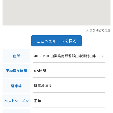
山中湖周辺の名産品としては、ワカサギやニジマスなどの淡水
魚が有名です。地元のレストランでは、新鮮な魚介を使った料
理を味わうことができます。また、富士山の湧水を使った地酒
や、高原野菜を使ったジャムなども人気のお土産です。山中湖
を訪れた際には、ぜひ地元の味覚を堪能してみてください。
大きな地図で見る
山中諏訪神社は、富士山信仰の聖地として、また、自然豊かな
景勝地として、訪れる人々に癒しと感動を与えてくれる場所で
ここへのルートを見る
す。ぜひ一度足を運んで、その魅力を体感してみてください。
401-0501 山梨県南都留郡山中湖村山中１３
住所
0.5時間
平均滞在時間
駐車場あり
駐車場
通年
ベストシーズン