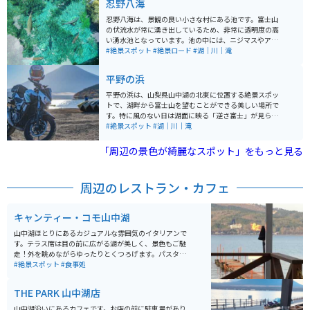
忍野八海
忍野八海は、景観の良い小さな村にある池です。富士山
の伏流水が常に湧き出しているため、非常に透明度の高
い湧水池となっています。池の中には、ニジマスやアマ
ゴなどの冷水かつ水質の良い場所でしか生息できない魚
#絶景スポット
#絶景ロード
#湖｜川｜滝
が泳いでいます。 池の周りは観光地として整備されてお
り、食べ物やお土産ショップなどが点在しています。ま
平野の浜
た、忍野八海周辺には、自然豊かな場所に位置している
ため、トレッキングやハイキングなど、アクティブな観
平野の浜は、山梨県山中湖の北東に位置する絶景スポッ
光を楽しむこともできます。 忍野八海は、日本の美しい
トで、湖畔から富士山を望むことができる美しい場所で
自然を満喫することができる絶好のスポットです。是非
す。特に風のない日は湖面に映る「逆さ富士」が見られ
一度、訪れてその美しい景色や透き通るような水の美し
ることで知られ、カメラ好きの人や観光客に人気があり
#絶景スポット
#湖｜川｜滝
さをご堪能ください。
ます。足場は砂浜になっており、車やバイクで水際まで
乗り入れることができます。 富士山と山中湖をバックに
「周辺の景色が綺麗なスポット」をもっと見る
愛車の写真を撮ることができます。天気の良い日には、
湖に写る逆さ富士や冬季は白鳥の撮影に来ている人も多
くいます。ただ、地面は砂利のため、バイクは注意が必
周辺のレストラン・カフェ
要です。スタンドを立てると埋まりやすいので工夫が必
要です。比較的人が少ないため、静かにゆっくりと自然
を楽しむことができます。周囲には山中湖の自然を満喫
キャンティー・コモ山中湖
できる遊歩道や観光施設があり、四季折々の風景を楽し
むことができるスポットです。
山中湖ほとりにあるカジュアルな雰囲気のイタリアンで
す。テラス席は目の前に広がる湖が美しく、景色もご馳
走！外を眺めながらゆったりとくつろげます。パスタや
ピザと言った定番メニューはもちろん、地元食材を使っ
#絶景スポット
#食事処
たオリジナル料理や日替わりメニューもあります。
THE PARK 山中湖店
山中湖沿いにあるカフェです。お店の前に駐車場があり