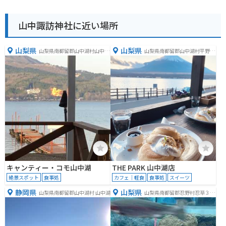
山中諏訪神社に近い場所
山梨県
山梨県
山梨県南都留郡山中湖村山中２
山梨県南都留郡山中湖村平野３
１３−７
７５２
キャンティー・コモ山中湖
THE PARK 山中湖店
絶景スポット
食事処
カフェ｜軽食
食事処
スイーツ
静岡県
山梨県
山梨県南都留郡山中湖村 山中湖
山梨県南都留郡忍野村忍草３０
９８−１