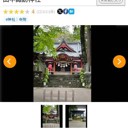
4
（口コミ1件）
#神社｜寺院