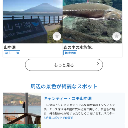
山中湖
森の中の水族館。
湖｜川｜滝
動植物園
もっと見る
周辺の景色が綺麗なスポット
キャンティー・コモ山中湖
山中湖ほとりにあるカジュアルな雰囲気のイタリアンで
す。テラス席は目の前に広がる湖が美しく、景色もご馳
走！外を眺めながらゆったりとくつろげます。パスタや
ピザと言った定番メニューはもちろん、地元食材を使っ
#絶景スポット
#食事処
たオリジナル料理や日替わりメニューもあります。