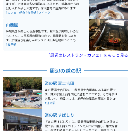
ますが、交通量の多い道沿いにあるため、駐車場からの
出し入れが少し大変です。席は店内と屋外にあります。
屋外席はヒーターがないので時期によっては少し寒いで
#カフェ｜軽食
#食事処
#スイーツ
すが、天気が良ければ富士山を眺めながら食事を楽しむ
ことができます。 全体的に座席数は少ないです。休日は
山麓園
混雑していますが、リストに記名して順番を待つ方式な
ので、周辺を散歩して待ち時間を過ごすことができま
炉端焼きが楽しめる食事処です。お料理が美味しいのは
す。メニューはパンケーキを推しており、その他にバー
もちろん、古民家風の建物なので、雰囲気も楽しめま
ガーなどのフードメニューもあります。 近くには忍野八
す。炉端焼きを楽しんだシメには山梨名物ほうとうも提
海や道志みちがあるので、ツーリングの休憩ポイントと
供してくださるので、山梨グルメを存分に楽しむことが
#食事処
しては最高です。
できます。
「周辺のレストラン・カフェ」をもっと見る
周辺の道の駅
道の駅 富士吉田
道の駅 富士吉田は、山梨県富士吉田市にある道の駅で
す。雄大な富士山を間近に望むことができ、その絶景は
必見です。 施設内には、地元の特産品を販売するショッ
プやレストランがあり、山梨の味覚を楽しむことができ
#道の駅
ます。新鮮な野菜や果物、富士山麓の銘水を使用した地
ビールなど、お土産探しにも最適です。また、富士山レ
道の駅 すばしり
ーダードーム館が併設されており、富士山の歴史や文化
に触れることができます。 バイクで訪れる場合、道の駅
「道の駅 すばしり」は、静岡県駿東郡小山町にある道の
富士吉田は、富士山周辺のツーリングの拠点としても最
駅です。富士山スカイラインの入口に位置し、雄大な富
適です。広々とした駐車場があり、休憩スポットとして
士山を望む絶景スポットとして人気です。 施設内には、