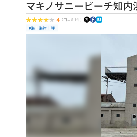
マキノサニービーチ知内
4
（口コミ1件）
#海｜海岸｜岬