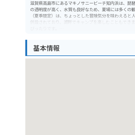
滋賀県高島市にあるマキノサニービーチ知内浜は、琵
の透明度が高く、水質も良好なため、夏場には多くの
（夏季限定）は、ちょっとした冒険気分を味わえると
併設されており、湖畔でキャンプを楽しむこともでき
ぴったりです。
バイクでお越しの際は、マキノサニービーチ知内浜まで
基本情報
り）といった景色の良いルートを選ぶのがおすすめで
展望台も点在しているので、愛車との記念撮影にも最
認が必要です。また、周辺にはメタセコイア並木など
としてもおすすめです。
この地域の名産品としては、琵琶湖で獲れる新鮮な魚
食材を味わえるレストランやカフェもありますので、
夕暮れ時には琵琶湖に沈む夕日を眺めるのも格別な体
の休日をお過ごしください。