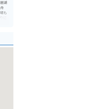
琵琶湖
し舟
プ場も
りに
鎖あ
中には
には確
ット
地元の
ろん、
る最高