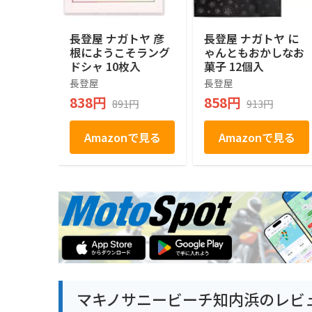
長登屋 ナガトヤ 彦
長登屋 ナガトヤ に
根にようこそラング
ゃんともおかしなお
ドシャ 10枚入
菓子 12個入
長登屋
長登屋
838円
858円
891円
913円
Amazonで見る
Amazonで見る
マキノサニービーチ知内浜のレビ