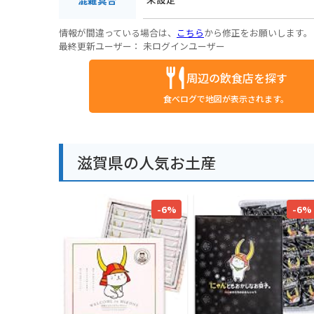
混雑具合
情報が間違っている場合は、
こちら
から修正をお願いします。
最終更新ユーザー：
未ログインユーザー
周辺の飲食店を探す
食べログで地図が表示されます。
滋賀県の人気お土産
-6%
-6%