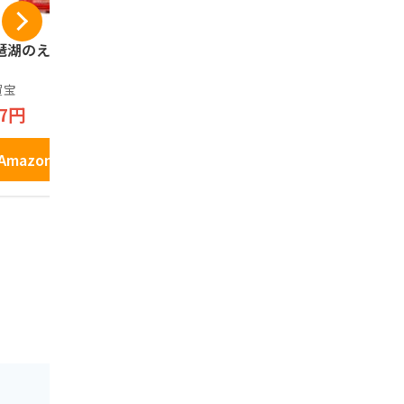
琶湖のえび煎餅 8
長登屋 ナガトヤ ひ
【滋賀県お
こにゃんプリントク
根にようこ
ッキー缶 12枚入
ら焼(メープ
賀宝
8個
長登屋
長登屋
97円
1,034円
756円
1,100円
Amazonで見る
Amazonで見る
Amazo