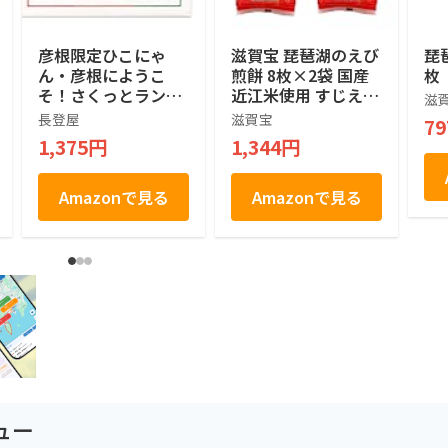
彦根限定ひこにゃ
滋賀宝 琵琶湖のえび
琵
ん・彦根にようこ
煎餅 8枚×2袋 国産
枚
そ！さくっとラング
近江米使用 すじえび
滋
ドシャ（大） 18枚
おかき おやつ
長登屋
滋賀宝
7
入
1,375円
1,344円
Amazonで見る
Amazonで見る
ュー