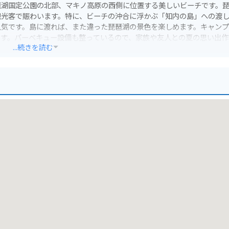
琶湖国定公園の北部、マキノ高原の西側に位置する美しいビーチです。
観光客で賑わいます。特に、ビーチの沖合に浮かぶ「知内の島」への渡
人気です。島に渡れば、また違った琵琶湖の景色を楽しめます。キャン
ます。バーベキュー設備も整っているので、家族や友人との夏の思い出作
...続きを読む
の道中、琵琶湖沿いの国道161号線や、奥琵琶湖パークウェイ（冬季閉
す。特に奥琵琶湖パークウェイは、カーブが多く走りごたえがあり、道
適です。キャンプ場にはバイクを停めるスペースもありますが、混雑時
、バイクで走りたくなるような景勝地も点在しているので、立ち寄りスポ
介類を使った料理や、近江牛などが挙げられます。ビーチの近くには、
ぜひ立ち寄ってみてください。夏には、湖上でのアクティビティはもち
験となるでしょう。マキノサニービーチ知内浜で、湖畔の自然を満喫す