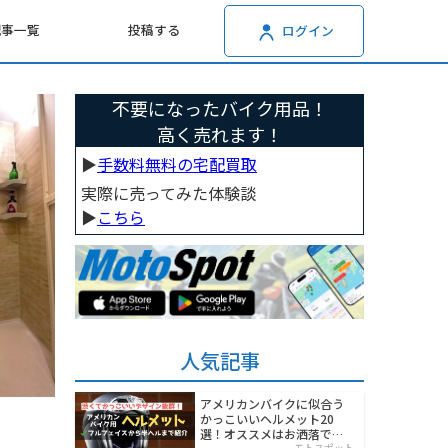
記事一覧
投稿する
ログイン
不要になったバイク用品！
高く売れます！
▶︎
手数料無料の宅配買取
実際に売ってみた体験談
▶︎
こちら
人気記事
アメリカンバイクに似合う
かっこいいヘルメット20
選！オススメはお洒落でワ
モトスポット