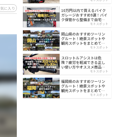
イルド
お気に入り
10万円以内で買えるバイク
ガレージおすすめ9選！バイ
ク保管から整備まで自宅で
楽々
モトスポット
岡山県のおすすめツーリン
グルート！絶景スポットや
観光スポットをまとめて紹
介
モトスポット
スロットルアシストは危
険？疲労を軽減できる正し
い使い方やオススメ商品を
紹介
モトスポット
福岡県のおすすめツーリン
グルート！絶景スポットや
観光スポットをまとめて紹
介
モトスポット