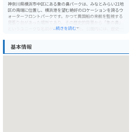
神奈川県横浜市中区にある象の鼻パークは、みなとみらい21地
区の南端に位置し、横浜港を望む絶好のロケーションを誇るウ
ォーターフロントパークです。かつて異国船の来航を監視する
見張り台があった場所であり、その歴史的背景から「象の鼻」
...続きを読む
というユニークな名前が付けられました。公園内には、歴史的
な遺構である「旧税関庁舎」や、現代アート作品が点在し、散
策するだけでも楽しめます。
基本情報
象の鼻パークは、イベント会場としても活用されており、年間
を通して様々なフェスティバルやマーケットが開催されます。
特に夏には、ビアガーデンや音楽イベントなどが催され、多く
の人で賑わいます。また、夜景スポットとしても人気が高く、
ライトアップされたみなとみらいのビル群やベイブリッジのロ
マンチックな夜景は、訪れる人々を魅了します。
バイクでのアクセスも良好で、周辺には有料駐車場が複数あり
ます。公園内は歩行者優先ですが、バイクを停めて散策するに
は最適です。周辺には、横浜赤レンガ倉庫や横浜中華街といっ
た人気観光スポットも点在しており、バイクでこれらを巡るの
もおすすめです。公園内にはカフェやレストランもあり、休憩
がてら軽食を楽しむこともできます。横浜港を行き交う船を眺