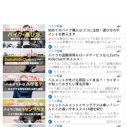
バイク知識
0
初めてのバイク購入はココに注目！選び方のポ
イントを教えます
あなたは最初の1台にどんなバイクを選びますか？バイク
は、どんな車種やジャンル、排気量を選ぶかによって今
後の楽しみ方が大きく変わるものなので、初めての愛車
モトスポット
2022-12-06
選びはとても重要です。この記事ではそんなバイク選び
バイク知識
0
のオススメポイントをお伝えします。
バイクの盗難保険＆ロードサービスならZutto
RideClubがオススメ！
バイクは、1日に25台盗まれています。バイク盗難は自分
には関係ないと思っていませんか？万が一のために盗難
保険を検討しておきましょう。この記事ではオススメの
モトスポット
2024-06-03
バイク盗難保険「ZuttoRideClub」について解説します。
バイク知識
0
ロードサービスや会員限定特典などもあるので、お得な
ヘルメットが禿げる原因って本当？！ライダー
バイク盗難保険を探している人に最適です。
が知っておきたい薄毛対策！
バイク乗りの必須アイテム「ヘルメット」。道路交通法
で着用が定められており、万が一の際に頭部を守るため
に被るものです。しかし、「ヘルメットが原因で禿げた
モトスポット
2025-03-10
らどうしよう」と心配しているライダーもいるのではな
バイク用品
3
いでしょうか。ライダーヘルメットが禿げる原因になる
ジェットヘルメット×サングラスは痛い？シー
って本当かな・・・ライダーバイクには乗りたいけど抜
ルドとの違いやオススメ14選を紹介
け毛が増えたら困る！ライダーツーリング後に髪のボリ
ュームが減った気がするけど、蒸れは禿げる原因にな
ジェットヘルメットで走ると眩しい...でもシールド変え
る？今回はこのような疑問、お悩みにお答えしていきま
ると夜暗くて危ないし...そんな方にオススメなのがサン
す。薄毛が気になるライダーの方はぜひ最後までご覧く
グラスです！サングラスなら付け外しが自由で、眩しい
モトスポット
2025-02-21
ださい。モトスポットヘルメットで禿げ
時だけ使えます。バイクを降りてからのファッションと
バイク知識
0
しても使えるおしゃれアイテムです。