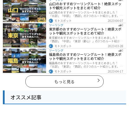
ツーリングに行く際は参考にしてください。
山口のおすすめツーリングルート！絶景スポッ
トや観光スポットをまとめて紹介
山口県のおすすめツーリングルートをまとめました！
「北部」「中部」「西部」の3つのルート紹介します。美
しい海岸線や山々を楽しむことができます。バイクで山
モトスポット
2023-04-07
口県にツーリングに行く際は参考にしてください。
ツーリング
0
東京都のおすすめツーリングルート！絶景スポ
ットや観光スポットをまとめて紹介
東京都のおすすめツーリングルートをまとめました！
「西部」「中部」「東部（都心）」の3つのルート紹介し
ます。西に行けば奥多摩の自然、東に行けば都心スポッ
モトスポット
2023-03-28
トと、自然も街も楽しめるスポットが多数あります。バ
ツーリング
0
イクで東京都にツーリングに行く際は参考にしてくださ
福島県のおすすめツーリングルート！絶景スポ
い。
ットや観光スポットをまとめて紹介
福島県のおすすめツーリングルートをまとめました！
「北部」「東部」「西部」の3つのルート紹介します。内
陸部には山々が連なり、海岸線は太平洋に面してるので
モトスポット
2023-04-17
観光スポットが多数あります。バイクで福島県にツーリ
ングに行く際は参考にしてください。
もっと見る
オススメ記事