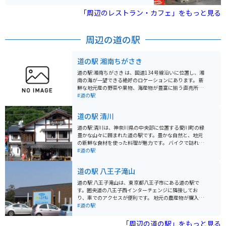
ターの魅力をたっぷりと楽しめる屋内施設です。 お馴染
みおやつカンパニーの商品だけではなく、ここでしか手
「周辺のレストラン・カフェ」をもっと見る
に入らない限定お菓子なども販売されています。
周辺の道の駅
道の駅 湘南ちがさき
道の駅 湘南ちがさき は、国道134号線沿いに位置し、湘
南の海が一望できる絶好のロケーションにあります。 新
鮮な地元産の野菜や果物、海産物が豊富に揃う直売所
は、湘南の豊かな恵みを感じられるスポットです。朝ど
#道の駅
れの魚介類や、旬の野菜を使った惣菜、地元産の柑橘を
使ったジュースなど、湘南の味覚を堪能できます。 ま
道の駅 清川
た、レストランでは、しらす丼や地魚を使った料理な
ど、地元の食材を活かしたメニューが楽しめます。海を
道の駅 清川は、神奈川県の中央部に位置する愛川町の緑
眺めながら食事ができるテラス席もあり、潮風を感じな
豊かな山々に囲まれた道の駅です。豊かな自然と、地元
がらゆったりとした時間を過ごせます。 バイクで訪れる
の新鮮な食材を使った料理が魅力です。 バイクで訪れる
方には、無料の駐輪場が用意されているので安心です。
際は、宮ヶ瀬湖やヤビツ峠など、周辺のワインディング
#道の駅
国道134号線は、海岸線を走る風光明媚なルートなの
ロードをツーリングする拠点としても最適です。道の駅
で、ツーリングの休憩スポットとしても最適です。近隣
には、バイクスタンドも完備されています。 地元の特産
道の駅 八王子滝山
には、江の島や鎌倉などの人気観光スポットも点在して
品である、新鮮な野菜や果物、手作りジャムなどが人気
おり、足を延ばしてみるのも良いでしょう。 道の駅 湘南
です。また、レストランでは、地元産の食材をふんだん
道の駅 八王子滝山は、東京都八王子市にある道の駅で
ちがさき では、定期的にイベントも開催されています。
に使った料理を楽しむことができます。特に、地元産の
す。圏央道の八王子西インターチェンジに隣接してお
地元のアーティストによるライブや、季節のイベントな
猪肉を使った「猪肉丼」は、ここでしか味わえない人気
り、車でのアクセスが便利です。 地元の農産物が購入で
ど、湘南の文化に触れることができる機会です。イベン
メニューです。
きる「農産物直売所」や、地元食材を使った料理が楽し
#道の駅
ト情報は、公式ウェブサイトで確認できます。 お土産に
めるレストランなどが併設されており、ドライブ中の休
は、湘南名物のしらすを使った加工品や、地元産の柑橘
憩に最適なスポットです。 特に、地元八王子産の新鮮な
「周辺の道の駅」をもっと見る
を使ったお菓子などがおすすめです。 少し足を延ばせ