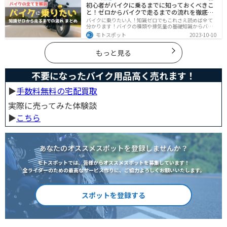
初心者がバイクに乗るまでに知っておくべきこ
と！ゼロからバイクで走るまでの流れを徹底解
説
バイクに乗りたい人！知識ゼロでもこれさえ読めば全て
分かります！バイクの種類や排気量の基礎知識からバイ
クの選び方、免許の取り方、購入、納車、その後のバイ
モトスポット
2023-10-10
クライフまで全てサポートします！
もっと見る
不要になったバイク用品高く売れます！
▶︎
手数料無料の宅配買取
実際に売ってみた体験談
▶︎
こちら
あなたのオススメスポットを登録しませんか？
モトスポットでは、皆様からオススメスポットを募集しています！
全ライダーのための最高なサービス作りに、ご協力よろしくお願いいたします。
スポットを登録する