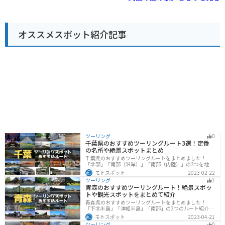
野菜は人気が高く、旬の野菜を目当てに訪れる人も多く
ば、茅ヶ崎サザンCという商業施設があり、地元の名産
います。レストランでは、八王子ラーメンや、地元産の
品を購入することもできます。茅ヶ崎市はサザンオール
野菜を使った料理などが人気です。 バイクで訪れる場
スターズの桑田佳祐さんの出身地としても知られてお
合、駐車場も広く停めやすいので安心です。ツーリング
り、ゆかりの地を巡るのもおすすめです。
オススメスポット紹介記事
の休憩場所としてもおすすめです。道の駅のすぐ近くに
は、滝山城跡や、高尾山など、観光スポットも点在して
いるので、観光拠点としても活用できます。 八王子滝山
を訪れた際には、ぜひ地元産の野菜や、特産品のお土産
を購入してみてください。
ツーリング
0
千葉県のおすすめツーリングルート3選！定番
の名所や絶景スポットまとめ
千葉県のおすすめツーリングルートをまとめました！
「北部」「南部（沿岸）」「南部（内陸）」の3つを地域
別で紹介します！千葉は首都圏からのアクセスも良く、
モトスポット
2023-02-22
海と山どちらも堪能できるのでツーリングには最適な場
ツーリング
1
所です。
青森のおすすめツーリングルート！絶景スポッ
トや観光スポットをまとめて紹介
青森県のおすすめツーリングルートをまとめました！
「下北半島」「津軽半島」「南部」の3つのルート紹介し
ます。自然に恵まれた風光明媚な景色や歴史文化に触れ
モトスポット
2023-04-21
られる観光スポットが多くあります。バイクで青森県に
ツーリング
0