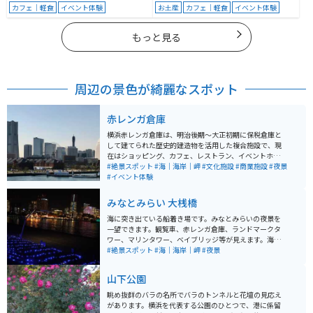
カフェ｜軽食
イベント体験
お土産
カフェ｜軽食
イベント体験
もっと見る
周辺の景色が綺麗なスポット
赤レンガ倉庫
横浜赤レンガ倉庫は、明治後期〜大正初期に保税倉庫と
して建てられた歴史的建造物を活用した複合施設で、現
在はショッピング、カフェ、レストラン、イベントホー
ルなどが集まる人気観光スポットです。海に面したロケ
#絶景スポット
#海｜海岸｜岬
#文化施設
#商業施設
#夜景
ーションで、赤レンガのクラシックな外観と横浜港の景
#イベント体験
色が相まって写真映えも抜群。 建物内ではゆったり買い
物や食事が楽しめ、赤レンガ倉庫広場では季節ごとにマ
みなとみらい 大桟橋
ーケットやフェス、イルミネーションなど多彩なイベン
トが開催されます。 周辺にはみなとみらいや山下公園も
海に突き出ている船着き場です。みなとみらいの夜景を
徒歩圏内で、港町の雰囲気を満喫しながら散策できるの
一望できます。観覧車、赤レンガ倉庫、ランドマークタ
も魅力。昼は海景色、夜はライトアップされた夜景と、
ワー、マリンタワー、ベイブリッジ等が見えます。海を
時間帯によって違った表情を楽しめる横浜を代表するデ
挟んでみる夜景は明るさを引き立ててくれます。運がい
#絶景スポット
#海｜海岸｜岬
#夜景
ート＆観光スポットです。
いときは停泊している豪華客船を見ることも可能です。
歩いて五分ほどの場所におしゃれなコーヒー屋さんがあ
山下公園
ります。駐車場完備のためアクセスは非常に良いです。
バイクの場合は駐輪場が無料です。
眺め抜群のバラの名所でバラのトンネルと花壇の見応え
があります。横浜を代表する公園のひとつで、港に係留