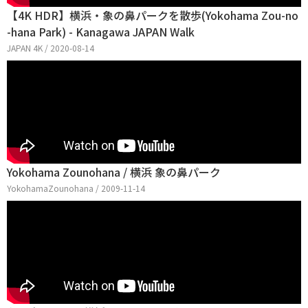
【4K HDR】横浜・象の鼻パークを散歩(Yokohama Zou-no
-hana Park) - Kanagawa JAPAN Walk
JAPAN 4K / 2020-08-14
Yokohama Zounohana / 横浜 象の鼻パーク
YokohamaZounohana / 2009-11-14