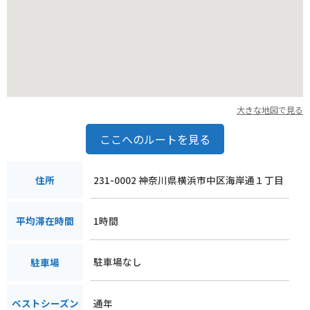
めながら、ゆったりとした時間を過ごしてみてはいかがでしょ
うか。お土産には、横浜らしい中華街のグルメや、港町ならで
はの海産物関連の商品などがおすすめです。
大きな地図で見る
ここへのルートを見る
231-0002 神奈川県横浜市中区海岸通１丁目
住所
1時間
平均滞在時間
駐車場なし
駐車場
通年
ベストシーズン