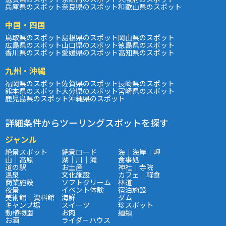
兵庫県のスポット
奈良県のスポット
和歌山県のスポット
中国・四国
鳥取県のスポット
島根県のスポット
岡山県のスポット
広島県のスポット
山口県のスポット
徳島県のスポット
香川県のスポット
愛媛県のスポット
高知県のスポット
九州・沖縄
福岡県のスポット
佐賀県のスポット
長崎県のスポット
熊本県のスポット
大分県のスポット
宮崎県のスポット
鹿児島県のスポット
沖縄県のスポット
詳細条件からツーリングスポットを探す
ジャンル
絶景スポット
絶景ロード
海｜海岸｜岬
山｜高原
湖｜川｜滝
食事処
道の駅
お土産
神社｜寺院
温泉
文化施設
カフェ｜軽食
商業施設
ソフトクリーム
林道
夜景
イベント体験
宿泊施設
美術館｜資料館
海鮮
ダム
キャンプ場
スイーツ
珍スポット
動植物園
お肉
麺類
お酒
ライダーハウス