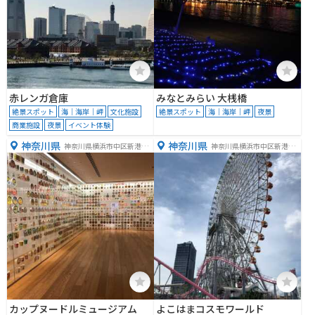
赤レンガ倉庫
みなとみらい 大桟橋
絶景スポット
海｜海岸｜岬
文化施設
絶景スポット
海｜海岸｜岬
夜景
商業施設
夜景
イベント体験
神奈川県
神奈川県
神奈川県横浜市中区新港２
神奈川県横浜市中区新港２
丁目３−１１−４
丁目８−１
カップヌードルミュージアム
よこはまコスモワールド