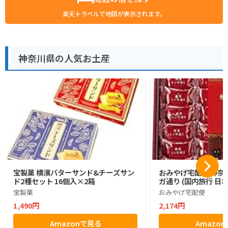
楽天トラベルで地図が表示されます。
神奈川県の人気お土産
宝製菓 横濱バターサンド&チーズサン
おみやげ宅配便 神奈川
ド2種セット 16個入×2箱
ガ通り (国内旅行 日
宝製菓
おみやげ宅配便
1,490円
2,174円
Amazonで見る
Amazo