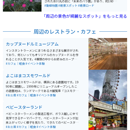
された氷川丸の前に「未来のバラ園」があり、約160種
1,900株ものバラが植えられています。 約7万㎡の広々と
#動植物園
#絶景スポット
#絶景ロード
した園内には四季折々の草花があふれ、横浜ベイブリッ
ジを眺めながら、ゆったりと散策を楽しめます。冬にイ
「周辺の景色が綺麗なスポット」をもっと見る
ルミネーションを主体とした光の演出は幻想的です。
周辺のレストラン・カフェ
カップヌードルミュージアム
インスタントラーメンにまつわるさまざまな展示がされ
ており、何といってもオリジナルのカップヌードルを作
れることが人気です。4種類の中からお好みのスープと、
12種類の具材の中から4つのトッピングを選べ、お持ち
#カフェ｜軽食
#イベント体験
帰りできます。巨大な工場の中で、自分自身が「カップ
ヌードル」の『麺』となり、製麺から出荷されるまでの
よこはまコスモワールド
生産工程を体感できるアスレチック施設もあり、様々な
体験ができます。
よこはまコスモワールドは、横浜にある遊園地です。19
90年に開園し、1999年にリニューアルオープンしたこ
の遊園地は、ランドマークである大観覧車「コスモクロ
ック21」で有名です。観覧車からは横浜の夜景を楽しむ
#お土産
#カフェ｜軽食
#イベント体験
ことができ、観光客に人気のスポットです。園内には、
ジェットコースター「バニッシュ！」やウォータースラ
ベビースターランド
イダーなど、アトラクションが豊富に揃っています。料
金は入園無料で、各アトラクションごとにチケットを購
ベビースターラーメンの製造工程が、ガラス越しに全て
入する方式なので、自分の好みに合わせて楽しむことが
見学できるテーマパークで、ベビースターラーメンが出
できます。
来上がっていく様子を見たり、できたてのベビースター
を食べたり、オリジナルグッズを購入したりとベビース
#お土産
#カフェ｜軽食
#イベント体験