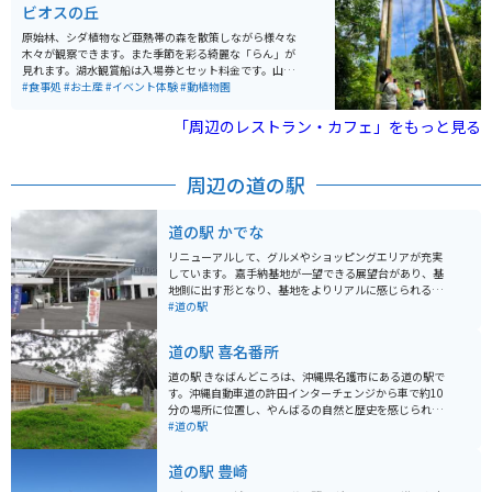
ビオスの丘
原始林、シダ植物など亜熱帯の森を散策しながら様々な
木々が観察できます。また季節を彩る綺麗な「らん」が
見れます。湖水観賞船は入場券とセット料金です。山羊
との無料散歩が楽しい！カヌーに牛車、アスレチック、
#食事処
#お土産
#イベント体験
#動植物園
各種イベントも盛り沢山で食事処もあり1日楽しめます。
「周辺のレストラン・カフェ」をもっと見る
周辺の道の駅
道の駅 かでな
リニューアルして、グルメやショッピングエリアが充実
しています。 嘉手納基地が一望できる展望台があり、基
地側に出す形となり、基地をよりリアルに感じられるよ
うになっています。 また3階には学習展示室もあり、平
#道の駅
和学習もできる施設となっています。 嘉手納のグルメを
中心に沖縄農産物やお土産も種類豊富に販売しておりま
道の駅 喜名番所
す。
道の駅 きなばんどころは、沖縄県名護市にある道の駅で
す。沖縄自動車道の許田インターチェンジから車で約10
分の場所に位置し、やんばるの自然と歴史を感じられる
スポットとして人気を集めています。 道の駅 きなばんど
#道の駅
ころには、沖縄そばやタコライスなどの沖縄グルメが味
わえるレストランや、地元でとれた新鮮な野菜や果物を
道の駅 豊崎
販売する農産物直売所があります。また、名護市の特産
品であるシークヮーサージュースやちんすこうなども販