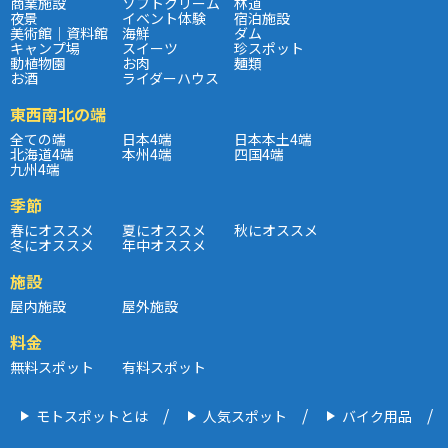
商業施設
ソフトクリーム
林道
夜景
イベント体験
宿泊施設
美術館｜資料館
海鮮
ダム
キャンプ場
スイーツ
珍スポット
動植物園
お肉
麺類
お酒
ライダーハウス
東西南北の端
全ての端
日本4端
日本本土4端
北海道4端
本州4端
四国4端
九州4端
季節
春にオススメ
夏にオススメ
秋にオススメ
冬にオススメ
年中オススメ
施設
屋内施設
屋外施設
料金
無料スポット
有料スポット
モトスポットとは
人気スポット
バイク用品