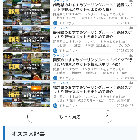
ツーリング
0
に行く際は参考にしてください。
群馬県のおすすめツーリングルート！絶景スポ
ットや観光スポットをまとめて紹介
群馬県のおすすめツーリングルートをまとめました！
「東部」「北部」「南部」の3つのルート紹介します。草
津温泉や伊香保温泉など全国でも有名な温泉や豊かな自
モトスポット
2023-03-10
然を満喫するツーリングができます。バイクで群馬県に
ツーリング
1
ツーリングに行く際は参考にしてください。
静岡県のおすすめツーリングルート！絶景スポ
ットや観光スポットをまとめて紹介
静岡県のおすすめツーリングルートをまとめました！
「北西部」「北東部」「南部（富士山周辺）」の3つのル
ート紹介します。富士山を中心に自然豊かな景色や食事
モトスポット
2023-03-27
を楽しめるスポットが多数あります。バイクで静岡県に
ツーリング
0
ツーリングに行く際は参考にしてください。
関東のおすすめツーリングルート！バイクで行
きたい絶景スポットや観光スポット紹介
関東のおすすめツーリングスポットをまとめました！
「茨城県」「栃木県」「群馬県」「埼玉県」「千葉県」
「東京都」「神奈川県」の各県の観光地紹介します。自
モトスポット
2023-09-06
然豊かな山々や湖、温泉地が点在し、四季折々の景色を
ツーリング
1
楽しめるスポットが多数あります。バイクで関東にツー
福井県のおすすめツーリングルート！絶景スポ
リングに行く際は参考にしてください。
ットや観光スポットをまとめて紹介
福井県のおすすめツーリングルートをまとめました！
「北部」「南部」の2つのルート紹介します。恐竜や古代
遺跡、温泉地など魅力に溢れるスポットが多数ありま
モトスポット
2023-04-13
す。バイクで福井県にツーリングに行く際は参考にして
ください。
もっと見る
オススメ記事