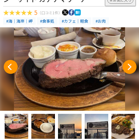
5
（口コミ1件）
#海｜海岸｜岬
#食事処
#カフェ｜軽食
#お肉