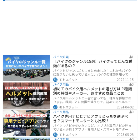
バイク知識
1
【バイクのジャンル15選】バイクってどんな種
類があるの？
バイクをジャンルごとにまとめました！これからバイク
に乗りたいと思っている人は、バイクの種類を知って気
になる1台を見つけましょう。特徴やメリットデメリット
モトスポット
2022-11-15
なども記載しているので、デザインだけでなく性能から
バイク用品
0
もバイクを探せるようになると失敗しないバイク選びば
初めてのバイク用ヘルメットの選び方は？種類
できるようになります。
別の特徴やメーカー、おすすめ商品まとめ
バイク用ヘルメットと一言に言っても、様々な種類があ
ります。種類ごとに特徴が違うので、初めてのヘルメッ
ト選びで失敗しないように、しっかりと理解して選ぶよ
モトスポット
2024-04-02
うにしましょう。この記事では、特徴やメリットデメリ
バイク用品
0
ット、有名メーカーなど初心者が知っておくべきことを
バイク専用ナビとナビアプリどっちを選ぶべ
まとめました。
き？スマートモニターとも比較！
バイクでナビを使いたいけど、アプリか専用ナビか迷っ
ている人必見！アプリ・専用ナビ・スマートモニターの
メリット、デメリット、どんな人にオススメなのかを解
モトスポット
2025-05-28
説します。自分に合ったナビを見つけて快適なツーリン
バイク知識
0