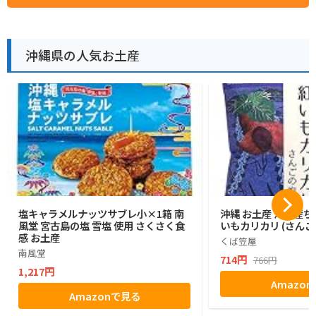
沖縄県の人気お土産
塩キャラメルナッツサブレ小×1箱 南
沖縄 お土産 沖縄産ち
風堂 宮古島の塩 雪塩 使用 さくさく食
いもカリカリ (さんご
感 お土産
くば笠屋
南風堂
714円
766円
1,217円
Amazo
Amazonで見る