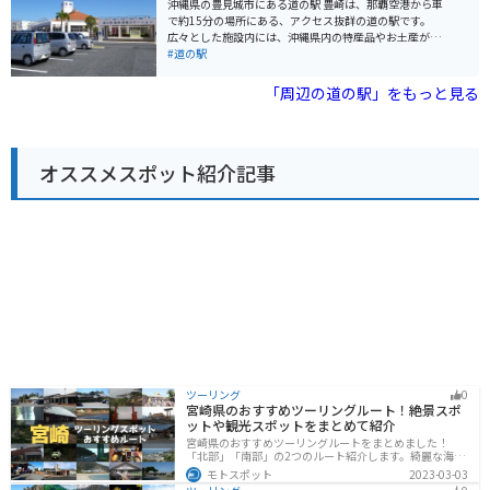
沖縄県の豊見城市にある道の駅 豊崎は、那覇空港から車
売されています。 バイクで訪れる場合、道の駅 きなばん
で約15分の場所にある、アクセス抜群の道の駅です。
どころには広い駐車場が完備されているので安心です。
広々とした施設内には、沖縄県内の特産品やお土産が購
周辺には、沖縄美ら海水族館や古宇利島など、観光スポ
入できる物産センターや、沖縄そばなどの沖縄料理が楽
#道の駅
ットも点在しているので、ツーリングの拠点としてもお
しめる飲食店があります。新鮮な魚介類が並ぶ鮮魚市場
すすめです。
も併設されており、地元の味が楽しめます。 また、道の
「周辺の道の駅」をもっと見る
駅 豊崎は、美しいビーチが広がる豊崎海浜公園に隣接し
ているのも魅力です。公園内には、遊歩道や展望台が整
備されており、青い海と空を眺めながら、のんびりと過
ごすことができます。夕日の絶景スポットとしても知ら
オススメスポット紹介記事
れており、ロマンチックなひとときを過ごしたい方にも
おすすめです。 バイクで訪れる場合は、道の駅に隣接す
る豊崎海浜公園の駐車場が利用できます。広々とした駐
車場なので、バイクを停める場所にも困りません。道の
駅周辺は、交通量が多いので、走行には注意が必要で
す。
ツーリング
0
宮崎県のおすすめツーリングルート！絶景スポ
ットや観光スポットをまとめて紹介
宮崎県のおすすめツーリングルートをまとめました！
「北部」「南部」の2つのルート紹介します。綺麗な海岸
線が特徴的な海・自然豊かな山・趣のある神社を満喫す
モトスポット
2023-03-03
るツーリングができます。バイクで宮崎県にツーリング