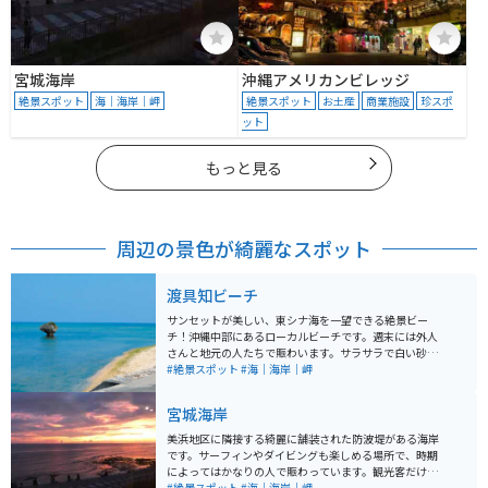
宮城海岸
沖縄アメリカンビレッジ
絶景スポット
海｜海岸｜岬
絶景スポット
お土産
商業施設
珍スポ
ット
もっと見る
周辺の景色が綺麗なスポット
渡具知ビーチ
サンセットが美しい、東シナ海を一望できる絶景ビー
チ！沖縄中部にあるローカルビーチです。週末には外人
さんと地元の人たちで賑わいます。サラサラで白い砂浜
と透明度の高い海が特徴で、琉球石灰岩がビーチの至る
#絶景スポット
#海｜海岸｜岬
所にあり、とてもキレイなビーチです。
宮城海岸
美浜地区に隣接する綺麗に舗装された防波堤がある海岸
です。サーフィンやダイビングも楽しめる場所で、時期
によってはかなりの人で賑わっています。観光客だけで
なく、地元の方も多く訪れる場所となっています。夕日
#絶景スポット
#海｜海岸｜岬