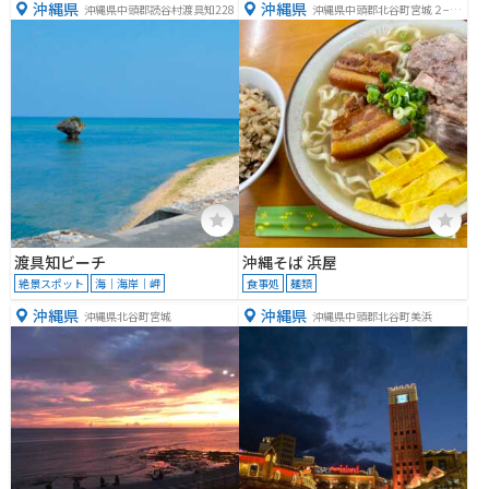
沖縄県
沖縄県
沖縄県中頭郡読谷村渡具知228
沖縄県中頭郡北谷町宮城２−９
９
渡具知ビーチ
沖縄そば 浜屋
絶景スポット
海｜海岸｜岬
食事処
麺類
沖縄県
沖縄県
沖縄県北谷町宮城
沖縄県中頭郡北谷町美浜