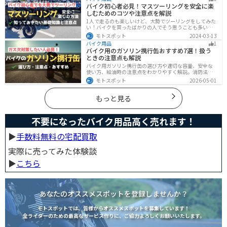
グライフを送りましょう！
バイク初心者必見！マスツーリングを安全に楽
しむためのコツや注意点を解説
1人で走るのも楽しいけど、大勢でツーリングをしてみた
い！バイクを買ったばかりの人でそう思うことも多いで
しょう。他の人と一緒に走るマスツーリングはとても楽
モトスポット
2024-03-13
しいですが、安全に楽しむために確認すべきことや注意
バイク用品
1
点などたくさんあります。1人で走る時とは違った難しさ
バイク用のガソリン携行缶おすすめ7選！扱う
もあるので、しっかりと確認しておきましょう。
ときの注意点も解説
バイク用ガソリン携行缶の選び方や適切な容量、安全な
使い方、給油時の注意点をわかりやすく解説。消防法適
合品の見分け方や保管・圧力調整のコツ、スタンドでの
モトスポット
2026-05-01
給油ルールまで網羅し、ツーリング時のガス欠対策をサ
ポート。SOTOやKIJIMAなどおすすめ携行缶も紹介しま
す。
もっと見る
不要になったバイク用品高く売れます！
▶︎
手数料無料の宅配買取
実際に売ってみた体験談
▶︎
こちら
あなたのオススメスポットを登録しませんか？
モトスポットでは、皆様からオススメスポットを募集しています！
全ライダーのための最高なサービス作りに、ご協力よろしくお願いいたします。