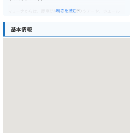
...続きを読む
マリーナからは、慶良間諸島への日帰りツアーや、ホエールウ
ォッチング、サンセットクルーズなど、様々なツアーが出航し
ています。特に慶良間諸島は、透明度の高い海と豊かなサンゴ
基本情報
礁で知られ、シュノーケリングやダイビングのメッカとして人
気です。運が良ければ、ウミガメに出会えるかもしれません。
バイクでのアクセスも良好で、沖縄本島を縦断する国道58号線
沿いに位置しているため、ツーリングの休憩地点としても最適
です。広々とした駐車場も完備されており、バイクを停めてゆ
っくりと景色を楽しむことができます。マリーナ内にはレスト
ランやカフェもあるので、潮風を感じながら食事をとるのも良
いでしょう。地元食材を使った沖縄料理を味わえるお店もあり
ますよ。
周辺には、アメリカンな雰囲気漂うプラザハウスや、歴史的な
建造物が残る読谷村など、観光スポットも点在しています。シ
ーサイドカデナマリーナを拠点に、沖縄の海と街の両方を満喫
してみてはいかがでしょうか。お土産には、沖縄らしい紅型
（びんがた）の小物や、地元で採れた新鮮なフルーツなどもお
すすめです。