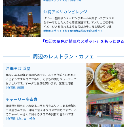
がとても綺麗に見られます。
沖縄アメリカンビレッジ
リゾート施設やショッピングモールが集まったアメリカ
をテーマとした大きな商業施設です。アメリカの街中を
イメージさせられるような夜はカラフルな明かりで建物
が沢山並んでいて、日本ではないような空間を味わうこ
#絶景スポット
#お土産
#商業施設
#珍スポット
とが出来ます。 建物内では海を眺めながらご飯を食べら
れるお店もあり沖縄に行ったらぜひ行って欲しいスポッ
「周辺の景色が綺麗なスポット」をもっと見る
トのひとつだと思います。
周辺のレストラン・カフェ
沖縄そば 浜屋
北谷にある沖縄そばの名店です。あっさり系といわれて
いるようですがコクがあり、そばもお肉もジューシーで
おいしいです。オーダは食券を買います。営業は月曜か
ら日曜までの毎日10時から17時半まで（不定休日あり）
#食事処
#麺類
とにかく美味しいです。テイクアウトもあります。
チャーリー多幸寿
沖縄県沖縄市のいわゆるコザと言うエリアにある老舗タ
コス屋さんです。 沖縄と言えばタコスが有名ですが、こ
のチャーリーさんが日本のタコスの発祥と言われてま
す。パリパリとした生地にたっぷり肉が入っていて、ア
#食事処
#カフェ｜軽食
メリカンな雰囲気と、古き良き沖縄の空気を感じること
ができます。