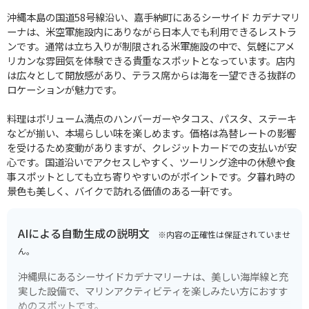
沖縄本島の国道58号線沿い、嘉手納町にあるシーサイド カデナマリ
ーナは、米空軍施設内にありながら日本人でも利用できるレストラ
ンです。通常は立ち入りが制限される米軍施設の中で、気軽にアメ
リカンな雰囲気を体験できる貴重なスポットとなっています。店内
は広々として開放感があり、テラス席からは海を一望できる抜群の
ロケーションが魅力です。
料理はボリューム満点のハンバーガーやタコス、パスタ、ステーキ
などが揃い、本場らしい味を楽しめます。価格は為替レートの影響
を受けるため変動がありますが、クレジットカードでの支払いが安
心です。国道沿いでアクセスしやすく、ツーリング途中の休憩や食
事スポットとしても立ち寄りやすいのがポイントです。夕暮れ時の
景色も美しく、バイクで訪れる価値のある一軒です。
AIによる自動生成の説明文
※内容の正確性は保証されていませ
ん。
沖縄県にあるシーサイドカデナマリーナは、美しい海岸線と充
実した設備で、マリンアクティビティを楽しみたい方におすす
めのスポットです。