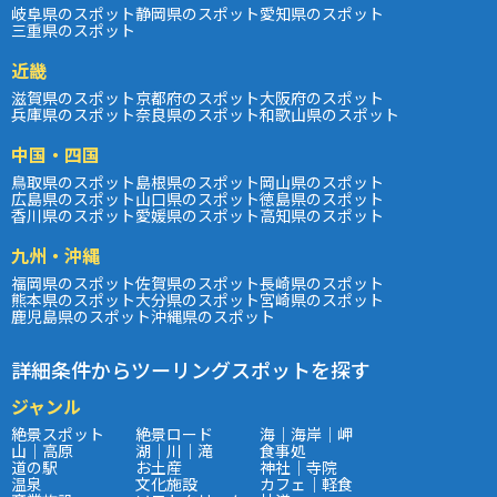
岐阜県のスポット
静岡県のスポット
愛知県のスポット
三重県のスポット
近畿
滋賀県のスポット
京都府のスポット
大阪府のスポット
兵庫県のスポット
奈良県のスポット
和歌山県のスポット
中国・四国
鳥取県のスポット
島根県のスポット
岡山県のスポット
広島県のスポット
山口県のスポット
徳島県のスポット
香川県のスポット
愛媛県のスポット
高知県のスポット
九州・沖縄
福岡県のスポット
佐賀県のスポット
長崎県のスポット
熊本県のスポット
大分県のスポット
宮崎県のスポット
鹿児島県のスポット
沖縄県のスポット
詳細条件からツーリングスポットを探す
ジャンル
絶景スポット
絶景ロード
海｜海岸｜岬
山｜高原
湖｜川｜滝
食事処
道の駅
お土産
神社｜寺院
温泉
文化施設
カフェ｜軽食