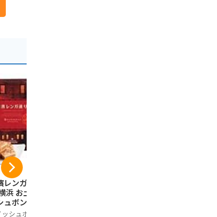
濱レンガ通り12個
伊豆・村の駅 桜えび
コロンバン
 横浜 お土産 ウイ
の舞（12枚入り）
ック ギフト
シュボン お取り寄
詰め合わせ
伊豆・村の駅
 ギフト 贈答用 お
お菓子 銘店
イッシュボン
コロンバン