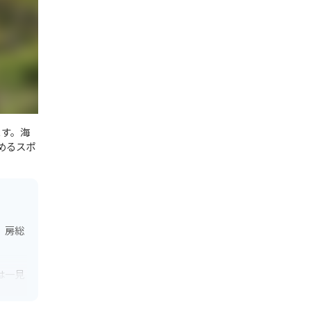
ます。海
めるスポ
、房総
は一見