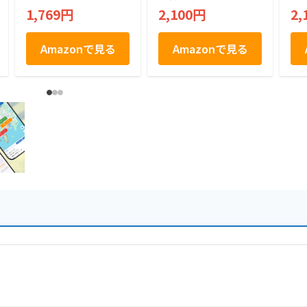
菓
1,769円
2,100円
2,
お
土
祝
Amazonで見る
Amazonで見る