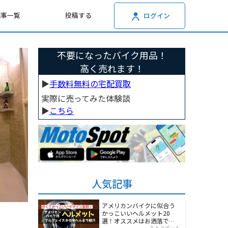
記事一覧
投稿する
ログイン
不要になったバイク用品！
高く売れます！
▶︎
手数料無料の宅配買取
実際に売ってみた体験談
▶︎
こちら
人気記事
アメリカンバイクに似合う
かっこいいヘルメット20
選！オススメはお洒落でワ
モトスポット