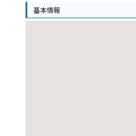
バイクで行く場合は、山頂付近に駐車場があります。
基本情報
近は風が強いことが多いので、防寒対策も忘れずに行