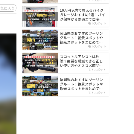
イルド
お気に入り
10万円以内で買えるバイク
ガレージおすすめ9選！バイ
ク保管から整備まで自宅で
楽々
モトスポット
岡山県のおすすめツーリン
グルート！絶景スポットや
観光スポットをまとめて紹
介
モトスポット
スロットルアシストは危
険？疲労を軽減できる正し
い使い方やオススメ商品を
紹介
モトスポット
福岡県のおすすめツーリン
グルート！絶景スポットや
観光スポットをまとめて紹
介
モトスポット