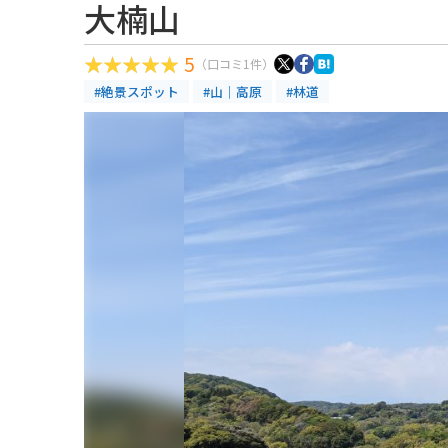
大楠山
5
（口コミ1件）
#絶景スポット
#山｜高原
#林道