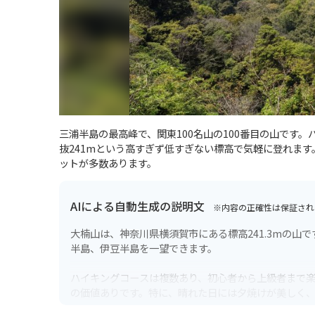
三浦半島の最高峰で、関東100名山の100番目の山です
抜241mという高すぎず低すぎない標高で気軽に登れま
ットが多数あります。
AIによる自動生成の説明文
※内容の正確性は保証され
大楠山は、神奈川県横須賀市にある標高241.3mの
半島、伊豆半島を一望できます。
ハイキングコースは複数あり、初心者から上級者まで楽
の価値ありです。特に、晴れた日には夕焼けが美しく