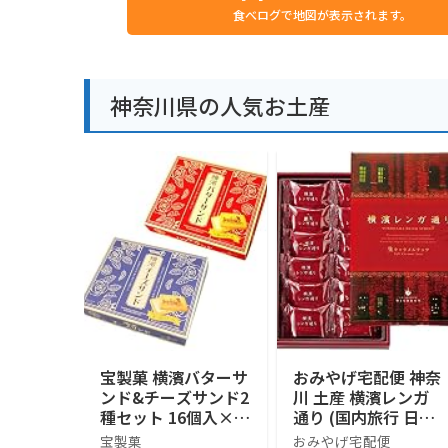
食べログで地図が表示されます。
神奈川県の人気お土産
宝製菓 横濱バターサ
おみやげ宅配便 神奈
ンド&チーズサンド2
川 土産 横濱レンガ
種セット 16個入×2
通り (国内旅行 日本
箱
神奈川 お土産）
宝製菓
おみやげ宅配便