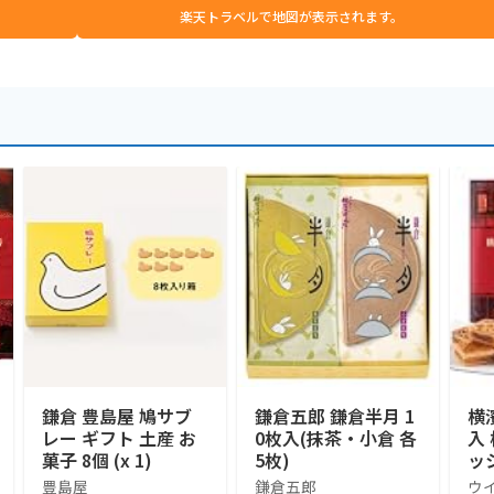
楽天トラベルで地図が表示されます。
鎌倉 豊島屋 鳩サブ
鎌倉五郎 鎌倉半月 1
横
レー ギフト 土産 お
0枚入(抹茶・小倉 各
入
菓子 8個 (x 1)
5枚)
ッ
せ
豊島屋
鎌倉五郎
ウ