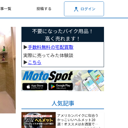
記事一覧
投稿する
ログイン
不要になったバイク用品！
高く売れます！
▶︎
手数料無料の宅配買取
実際に売ってみた体験談
▶︎
こちら
人気記事
アメリカンバイクに似合う
かっこいいヘルメット20
選！オススメはお洒落でワ
モトスポット