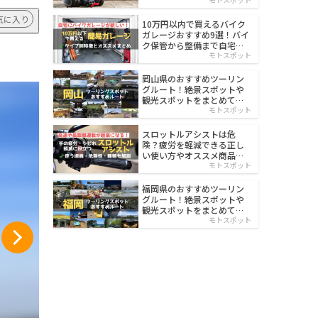
イルド
気に入り
10万円以内で買えるバイク
ガレージおすすめ9選！バイ
ク保管から整備まで自宅で
楽々
モトスポット
岡山県のおすすめツーリン
グルート！絶景スポットや
観光スポットをまとめて紹
介
モトスポット
スロットルアシストは危
険？疲労を軽減できる正し
い使い方やオススメ商品を
紹介
モトスポット
福岡県のおすすめツーリン
グルート！絶景スポットや
観光スポットをまとめて紹
介
モトスポット