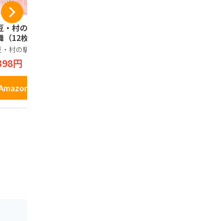
豆・村の駅 桜えび
横濱レンガ通り12個
しいの食品
舞（12枚入り）
入 横浜 お土産 ウイ
り坊(ココア
ッシュボン お取り寄
12枚
豆・村の駅
せ ギフト 贈答用 お
ウイッシュボン
しいの食品
398円
菓子 焼菓子 お年賀
2,100円
648円
お中元 お歳暮 帰省
土産 プレゼント お
Amazonで見る
祝い
Amazonで見る
Amazo