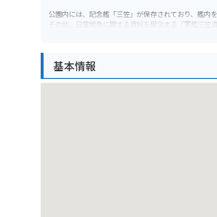
公園内には、記念艦「三笠」が保存されており、艦内
その他、日露戦争に関する資料を展示する「軍艦三笠
また、園内からは東京湾を一望することができ、景色
春には桜の名所としても知られており、多くの人で賑
基本情報
バイクで行く場合は、公園内に無料の駐輪場がありま