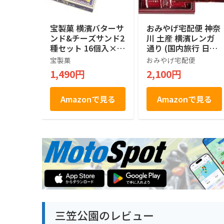
宝製菓 横濱バターサ
おみやげ宅配便 神奈
ンド&チーズサンド2
川 土産 横濱レンガ
種セット 16個入×2
通り (国内旅行 日本
箱
神奈川 お土産）
宝製菓
おみやげ宅配便
1,490円
2,100円
Amazonで見る
Amazonで見る
三笠公園のレビュー