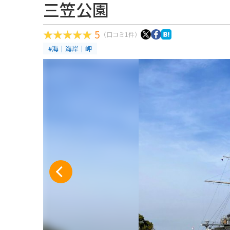
三笠公園
5
（口コミ1件）
#海｜海岸｜岬