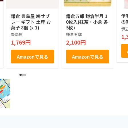
鎌倉 豊島屋 鳩サブ
鎌倉五郎 鎌倉半月 1
伊
レー ギフト 土産 お
0枚入(抹茶・小倉 各
の
菓子 8個 (x 1)
5枚)
伊
豊島屋
鎌倉五郎
1,
1,769円
2,100円
Amazonで見る
Amazonで見る