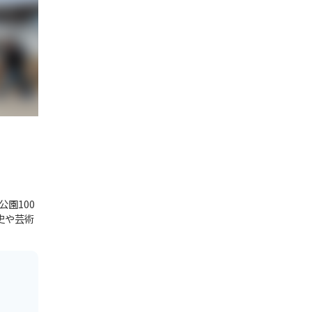
園100
史や芸術