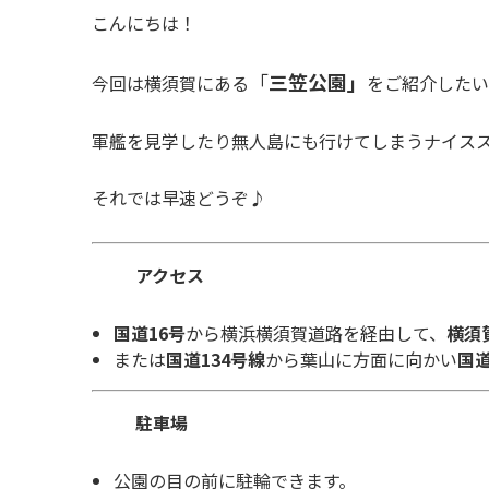
こんにちは！
「
三笠公園」
今回は横須賀にある
をご紹介したい
軍艦を見学したり無人島にも行けてしまうナイス
それでは早速どうぞ♪
アクセス
国道16号
から横浜横須賀道路を経由して、
横須
または
国道134号線
から葉山に方面に向かい
国道
駐車場
公園の目の前に駐輪できます。