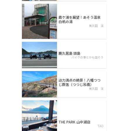
霞ケ浦を展望！あそう温泉
白帆の湯
美久田 渓
鹿久居島 頭島
バイクの事とかも話そう
迫力満点の絶景！八幡つつ
じ群落（つつじ吊橋）
美久田 渓
THE PARK 山中湖店
TAO