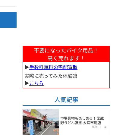
不要になったバイク用品！
高く売れます！
▶︎
手数料無料の宅配買取
実際に売ってみた体験談
▶︎
こちら
人気記事
市場見物も楽しめる！武蔵
野うどん藤原 大宮市場店
美久田 渓