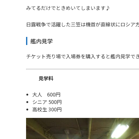
みてるだけでときめいてしまいます♪
日露戦争で活躍した三笠は機首が直線状にロシア
艦内見学
チケット売り場で入場券を購入すると艦内見学で
見学料
大人 600円
シニア 500円
高校生 300円