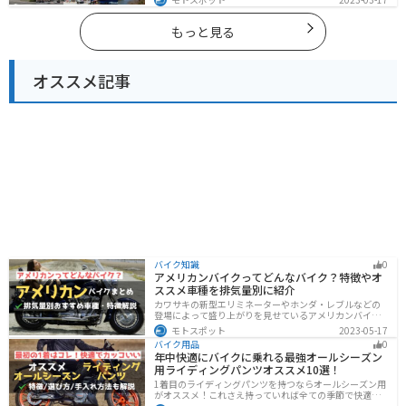
で海辺の南部と違った楽しみ方ができます。バイクで兵
庫県にツーリングに行く際は参考にしてください。
もっと見る
オススメ記事
バイク知識
0
アメリカンバイクってどんなバイク？特徴やオ
ススメ車種を排気量別に紹介
カワサキの新型エリミネーターやホンダ・レブルなどの
登場によって盛り上がりを見せているアメリカンバイ
ク。スタイリッシュに乗れることはもちろん、ツーリン
モトスポット
2023-05-17
グや通学通勤もこなせるアメリカンバイクの特徴や、オ
バイク用品
0
ススメの車種についてご紹介します！
年中快適にバイクに乗れる最強オールシーズン
用ライディングパンツオススメ10選！
1着目のライディングパンツを持つならオールシーズン用
がオススメ！これさえ持っていれば全ての季節で快適に
ツーリングできます。快適性だけでなく、機能性やデザ