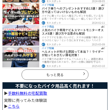
モトスポット
2024-08-05
インに優れたものも多くあるので、安全にカッコよくバ
バイク知識
1
イクに乗りたい人は是非持っておきましょう。
バイク乗りへのプレゼントおすすめ13選！選び
方や送ってはいけないものも解説
バイクに乗っている人へ贈るプレゼントを探している方
必見！ライダーがもらって嬉しい・嬉しくないプレゼン
トをまとめました。選び方やオススメのプレゼントも紹
モトスポット
2024-02-11
介していますので、プレゼント選びの参考にしてくださ
バイク用品
1
い。
人気のバイク専用ナビ＆スマートモニターオス
スメ8選！選び方や注意点も解説
バイクでナビを使いたいけど、スマホは振動で壊れるか
らつけたくない！という方におすすめしたい「バイク専
用ナビ」と「スマートモニター」をまとめてご紹介しま
モトスポット
2025-05-09
す。専用ナビなら耐久性もあり、オフラインでも使える
バイク知識
0
ので安心です。スマートモニターは、スマホと連動させ
ヘルメットが禿げる原因って本当？！ライダー
てスマホの機能をそのまま利用できます。ドラレコや死
が知っておきたい薄毛対策！
角警告、駐車場の振動検知など様々な便利機能も搭載さ
れています。
バイク乗りの必須アイテム「ヘルメット」。道路交通法
で着用が定められており、万が一の際に頭部を守るため
に被るものです。しかし、「ヘルメットが原因で禿げた
モトスポット
2025-03-10
らどうしよう」と心配しているライダーもいるのではな
いでしょうか。ライダーヘルメットが禿げる原因になる
って本当かな・・・ライダーバイクには乗りたいけど抜
もっと見る
け毛が増えたら困る！ライダーツーリング後に髪のボリ
ュームが減った気がするけど、蒸れは禿げる原因にな
る？今回はこのような疑問、お悩みにお答えしていきま
不要になったバイク用品高く売れます！
す。薄毛が気になるライダーの方はぜひ最後までご覧く
ださい。モトスポットヘルメットで禿げ
▶︎
手数料無料の宅配買取
実際に売ってみた体験談
▶︎
こちら