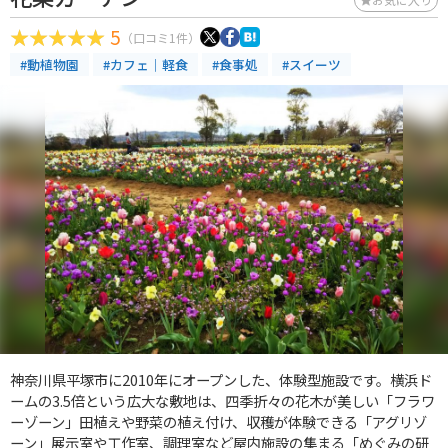
5
（口コミ1件）
#動植物園
#カフェ｜軽食
#食事処
#スイーツ
神奈川県平塚市に2010年にオープンした、体験型施設です。横浜ド
ームの3.5倍という広大な敷地は、四季折々の花木が美しい「フラワ
ーゾーン」田植えや野菜の植え付け、収穫が体験できる「アグリゾ
ーン」展示室や工作室、調理室など屋内施設の集まる「めぐみの研