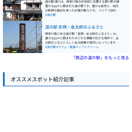
ど、地元の食材を活かしたメニューが楽しめます。海を
道の駅 清川は、神奈川県の中央部に位置する愛川町の緑
眺めながら食事ができるテラス席もあり、潮風を感じな
豊かな山々に囲まれた道の駅です。豊かな自然と、地元
がらゆったりとした時間を過ごせます。 バイクで訪れる
の新鮮な食材を使った料理が魅力です。 バイクで訪れる
方には、無料の駐輪場が用意されているので安心です。
際は、宮ヶ瀬湖やヤビツ峠など、周辺のワインディング
#道の駅
国道134号線は、海岸線を走る風光明媚なルートなの
ロードをツーリングする拠点としても最適です。道の駅
で、ツーリングの休憩スポットとしても最適です。近隣
には、バイクスタンドも完備されています。 地元の特産
道の駅 足柄・金太郎のふるさと
には、江の島や鎌倉などの人気観光スポットも点在して
品である、新鮮な野菜や果物、手作りジャムなどが人気
おり、足を延ばしてみるのも良いでしょう。 道の駅 湘南
です。また、レストランでは、地元産の食材をふんだん
神奈川県にある道の駅「足柄・金太郎のふるさと」は、
ちがさき では、定期的にイベントも開催されています。
に使った料理を楽しむことができます。特に、地元産の
雄大な山々に囲まれたのどかな景観が広がる場所で、金
地元のアーティストによるライブや、季節のイベントな
猪肉を使った「猪肉丼」は、ここでしか味わえない人気
太郎のふるさとらしく金太郎像が目印になっています。
ど、湘南の文化に触れることができる機会です。イベン
メニューです。
リニューアルされた施設は清潔感があり、広くはない店
#道の駅
#カフェ｜軽食
#ソフトクリーム
ト情報は、公式ウェブサイトで確認できます。 お土産に
内に地元の特産品がぎっしり並び、試食も豊富で選ぶ楽
は、湘南名物のしらすを使った加工品や、地元産の柑橘
しさがあります。地元のお肉やそばなどグルメも充実し
「周辺の道の駅」をもっと見る
を使ったお菓子などがおすすめです。 少し足を延ばせ
ており、ドライブやツーリングの休憩スポットとして最
ば、茅ヶ崎サザンCという商業施設があり、地元の名産
適。名物は折り畳まれたようなユニークな形のソフトク
品を購入することもできます。茅ヶ崎市はサザンオール
リームで、きんたろうの斧を模したスプーンが添えられ
スターズの桑田佳祐さんの出身地としても知られてお
ているのも面白いポイント。旅の途中にほっこり楽しめ
り、ゆかりの地を巡るのもおすすめです。
オススメスポット紹介記事
る寄り道スポットです。