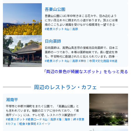
には桜の名所、夜には夜景を楽しむことができるビュー
スポットとして知られています。
吾妻山公園
吾妻山公園には1年中咲きほこる花々や、包み込むよう
に生い茂る木々に囲まれた小道があります。頂上には湘
南のここちよい潮風を受けながら相模湾を一望できる展
望台もあり、穏やかな時間の中で自然を満喫できる公園
#絶景スポット
#山｜高原
です。子どもたちに人気の全長102メートルのローラー
すべり台・大型遊具ジャンボエイトツーの他、うさぎ園
日向薬師
もあります。
日向薬師は、高野山真言宗の宝城坊日向薬師で、日本三
薬師の一つであり、本尊は薬師如来です。長い歴史を持
ち、平安時代に創建されたと伝えられています。四季
折々の自然美に囲まれた場所で癒されます。特に、4月1
#絶景スポット
#山｜高原
#神社｜寺院
#文化施設
#林道
5日に行われる大祭や、新年の初薬師など、年間を通じ
て様々な宗教行事が開催されます。山の中森の中を進ん
「周辺の景色が綺麗なスポット」をもっと見る
でいくと看板があります。駐車場は無料です。中に仏像
が沢山あり、国宝がある場所です。
周辺のレストラン・カフェ
湘南平
平塚市と中郡大磯町をまたぐ公園で、「高麗山公園」と
も言われています。複数のエリアに分かれており、「湘
南平ゾーン」には、テレビ塔、レストハウス展望台があ
ります。他にもバーベキューを楽しめる「子供の森ゾー
#絶景スポット
#絶景ロード
#山｜高原
#海｜海岸｜岬
#夜景
ン」、自然が楽しめる「浅間山ゾーン」があります。春
#カフェ｜軽食
#食事処
#スイーツ
には桜の名所、夜には夜景を楽しむことができるビュー