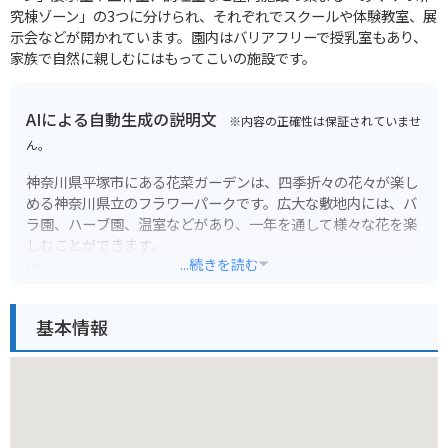
究棟ゾーン」の3つに分けられ、それぞれでスクールや体験教室、展
示会などが開かれています。園内はバリアフリーで授乳室もあり、
家族で自然に親しむにはもってこいの施設です。
AIによる自動生成の説明文
※内容の正確性は保証されていませ
ん。
神奈川県平塚市にある花菜ガーデンは、四季折々の花々が楽し
める神奈川県立のフラワーパークです。広大な敷地内には、バ
ラ園、ハーブ園、温室などがあり、一年を通して様々な花を楽
しむことができます。
...続きを読む
春にはチューリップやポピー、秋にはコスモスやダリアなど、
見頃の花々が咲き乱れます。また、クリスマスシーズンにはイ
基本情報
ルミネーションも開催され、昼間とは違った幻想的な雰囲気を
楽しむことができます。
バイクで行く場合は、無料の駐車場が完備されているので安心
です。園内は広々としており、舗装もされているので、バイク
を押して歩くのも快適です。花々を眺めながら、ゆっくりと散