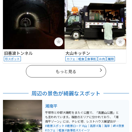
旧善波トンネル
大山キッチン
珍スポット
カフェ｜軽食
食事処
お肉
麺類
もっと見る
周辺の景色が綺麗なスポット
湘南平
平塚市と中郡大磯町をまたぐ公園で、「高麗山公園」と
も言われています。複数のエリアに分かれており、「湘
南平ゾーン」には、テレビ塔、レストハウス展望台があ
ります。他にもバーベキューを楽しめる「子供の森ゾー
#絶景スポット
#絶景ロード
#山｜高原
#海｜海岸｜岬
#夜景
ン」、自然が楽しめる「浅間山ゾーン」があります。春
#カフェ｜軽食
#食事処
#スイーツ