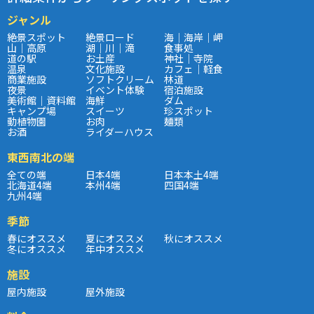
ジャンル
絶景スポット
絶景ロード
海｜海岸｜岬
山｜高原
湖｜川｜滝
食事処
道の駅
お土産
神社｜寺院
温泉
文化施設
カフェ｜軽食
商業施設
ソフトクリーム
林道
夜景
イベント体験
宿泊施設
美術館｜資料館
海鮮
ダム
キャンプ場
スイーツ
珍スポット
動植物園
お肉
麺類
お酒
ライダーハウス
東西南北の端
全ての端
日本4端
日本本土4端
北海道4端
本州4端
四国4端
九州4端
季節
春にオススメ
夏にオススメ
秋にオススメ
冬にオススメ
年中オススメ
施設
屋内施設
屋外施設