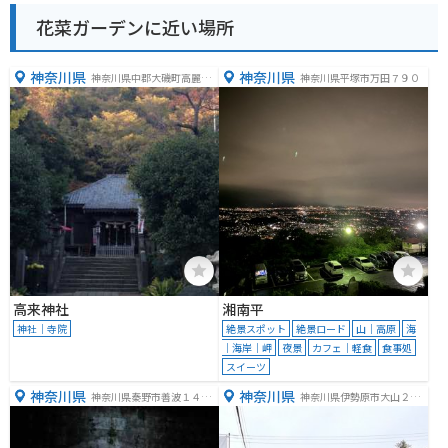
花菜ガーデンに近い場所
神奈川県
神奈川県
神奈川県中郡大磯町高麗２
神奈川県平塚市万田７９０
丁目９−４７
高来神社
湘南平
神社｜寺院
絶景スポット
絶景ロード
山｜高原
海
｜海岸｜岬
夜景
カフェ｜軽食
食事処
スイーツ
神奈川県
神奈川県
神奈川県秦野市善波１４５
神奈川県伊勢原市大山２５
５
９−４