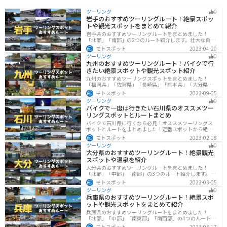
ツーリング
0
岩手のおすすめツーリングルート！絶景スポッ
トや観光スポットをまとめて紹介
岩手県のおすすめツーリングルートをまとめました！
「北部」「南部」の2つのルート紹介します。壮大な自然
や歴史的な観光スポットが多く存在するので楽しめま
モトスポット
2023-04-20
す。バイクで岩手県にツーリングに行く際は参考にして
ツーリング
0
ください。
九州のおすすめツーリングルート！バイクで行
きたい絶景スポットや観光スポット紹介
九州のおすすめツーリングスポットをまとめました！
「福岡県」「佐賀県」「長崎県」「熊本県」「大分県」
「宮崎都」「鹿児島県」の各県の観光地紹介します。自
モトスポット
2023-09-05
然豊かな山々や湖、温泉地が点在し、四季折々の景色を
ツーリング
0
楽しめるスポットが多数あります。バイクで九州にツー
バイクで一度は行きたい石川県のオススメツー
リングに行く際は参考にしてください。
リングスポットとルートまとめ
バイクで石川県に行くなら必見！オススメツーリングス
ポットとルートをまとめました！定番スポットから絶景
スポット、温泉、海、グルメなど様々なジャンルで楽し
モトスポット
2023-02-18
めます。バイクで石川ツーリングに行こうと思っている
ツーリング
0
人は、参考にしてください。
大分県のおすすめツーリングルート！絶景観光
スポットや温泉を紹介
大分県のおすすめツーリングルートをまとめました！
「北部」「中部」「南部」の3つのルート紹介します。阿
蘇の雄大な自然を満喫できるスポットや温泉を満喫する
モトスポット
2023-03-05
ツーリングができます。バイクで大分県にツーリングに
ツーリング
0
行く際は参考にしてください。
兵庫県のおすすめツーリングルート！絶景スポ
ットや観光スポットをまとめて紹介
兵庫県のおすすめツーリングルートをまとめました！
「北部」「中部」「南東部」「南西部」の4つのルート紹
介します。自然豊かな山を堪能できる北部と中部、街中
モトスポット
2023-03-17