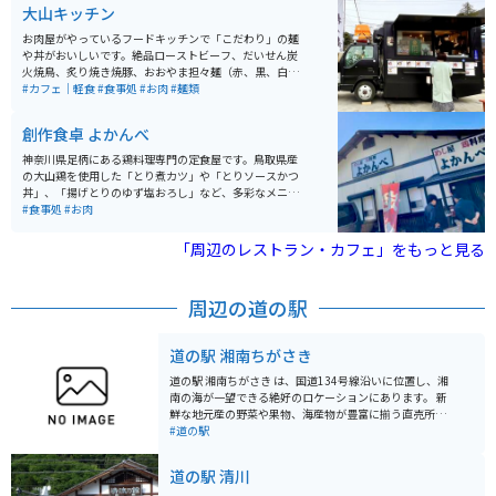
スポットとして知られています。
大山キッチン
お肉屋がやっているフードキッチンで「こだわり」の麺
や丼がおいしいです。絶品ローストビーフ、だいせん炭
火焼鳥、炙り焼き焼豚、おおやま担々麺（赤、黒、白）
などどれをとっても逸品です。不定期で営業場所が変わ
#カフェ｜軽食
#食事処
#お肉
#麺類
る場合あり、訪問前は要チェック！
創作食卓 よかんべ
神奈川県足柄にある鶏料理専門の定食屋です。鳥取県産
の大山鶏を使用した「とり煮カツ」や「とりソースかつ
丼」、「揚げとりのゆず塩おろし」など、多彩なメニュ
ーが揃っています。自家精米のご飯とともに、ボリュー
#食事処
#お肉
ム満点の料理を1000円程度で堪能できます。最寄り駅の
小田急小田原線渋沢駅から車で約10分の場所にあり、駐
「周辺のレストラン・カフェ」をもっと見る
車場も完備されています。地元で人気の高いお店で、特
にランチタイムには多くの来客で賑わいます。
周辺の道の駅
道の駅 湘南ちがさき
道の駅 湘南ちがさき は、国道134号線沿いに位置し、湘
南の海が一望できる絶好のロケーションにあります。 新
鮮な地元産の野菜や果物、海産物が豊富に揃う直売所
は、湘南の豊かな恵みを感じられるスポットです。朝ど
#道の駅
れの魚介類や、旬の野菜を使った惣菜、地元産の柑橘を
使ったジュースなど、湘南の味覚を堪能できます。 ま
道の駅 清川
た、レストランでは、しらす丼や地魚を使った料理な