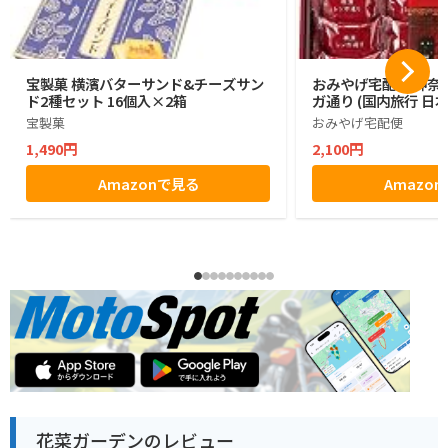
宝製菓 横濱バターサンド&チーズサン
おみやげ宅配便 神奈川
ド2種セット 16個入×2箱
ガ通り (国内旅行 日
宝製菓
おみやげ宅配便
1,490円
2,100円
Amazonで見る
Amazo
花菜ガーデンのレビュー