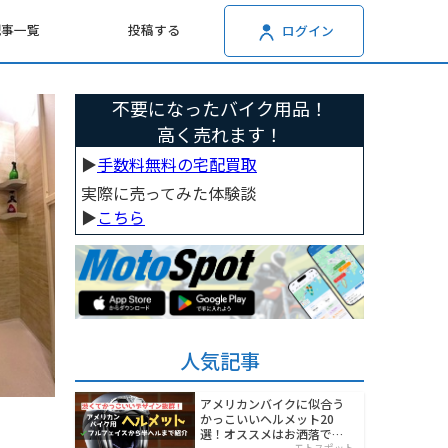
記事一覧
投稿する
ログイン
不要になったバイク用品！
高く売れます！
▶︎
手数料無料の宅配買取
実際に売ってみた体験談
▶︎
こちら
人気記事
アメリカンバイクに似合う
かっこいいヘルメット20
選！オススメはお洒落でワ
モトスポット