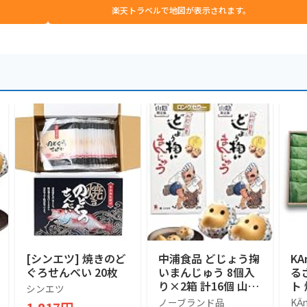
楽天トラベルで地図が表示されます。
[シンエツ] 焼きのど
中浦食品 どじょう掬
KA
ぐろせんべい 20枚
いまんじゅう 8個入
る
り×2箱 計16個 山陰
ト
シンエツ
銘菓 島根 鳥取 お土
ト
ノーブランド品
KӒ