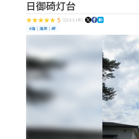
日御碕灯台
5
（口コミ1件）
#海｜海岸｜岬