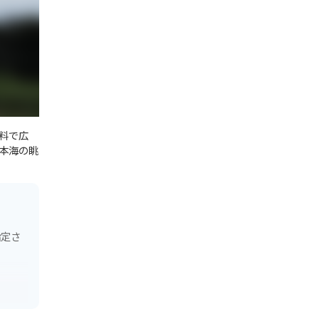
料で広
本海の眺
指定さ
スポッ