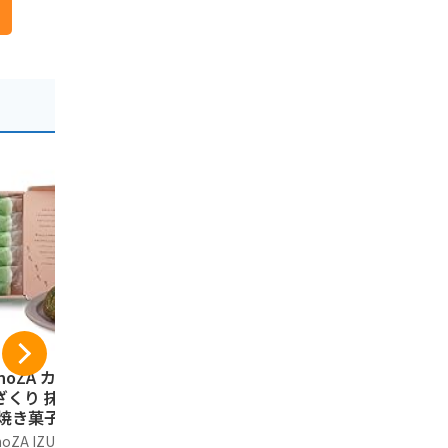
noZA カノザ 奏で
縁起の良いお菓子 寿
山陰限定 
ざくり 抹茶ガレッ
製菓 ギフト 出雲の
寿製菓 すな
 焼き菓子 ホワイ
お福わけ ぜんざいサ
UNABA CO
チョコレート 5個
ンドクッキー (12個
ーヒークリ
noZA IZUMO(カノザ
寿製菓株式会社
食品