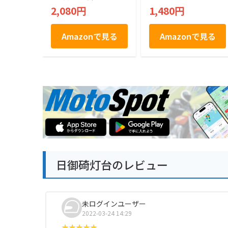
のお土産 個包装 お
頭 個包装 和菓子 ギ
2,080円
1,480円
祝い ご縁 ありがと
フト 手土産 帰省土
う お菓子
産 お取り寄せ
Amazonで見る
Amazonで見る
日御碕灯台のレビュー
未ログインユーザー
2022-03-24 14:29