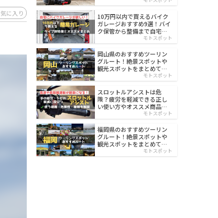
イルド
お気に入り
10万円以内で買えるバイク
ガレージおすすめ9選！バイ
ク保管から整備まで自宅で
楽々
モトスポット
岡山県のおすすめツーリン
グルート！絶景スポットや
観光スポットをまとめて紹
介
モトスポット
スロットルアシストは危
険？疲労を軽減できる正し
い使い方やオススメ商品を
紹介
モトスポット
福岡県のおすすめツーリン
グルート！絶景スポットや
観光スポットをまとめて紹
介
モトスポット