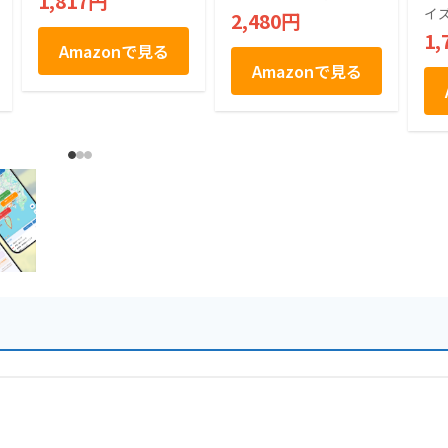
1,817円
産 白あん 個包装 ギ
入
イズ
2,480円
フト 手土産 まとめ
1,
買い
Amazonで見る
Amazonで見る