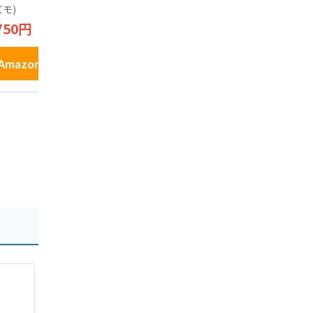
 ギフト
入) ご縁 ありがとう
ド COFFEE 
モ)
3,080円
2,100円
お菓子
AND 洋風煎
750円
入
Amazonで見る
Amazo
Amazonで見る