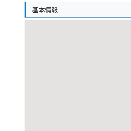
トも充実しています。
基本情報
バイクで訪れる場合、駐車場から灯台までは徒歩で約5
注意が必要です。