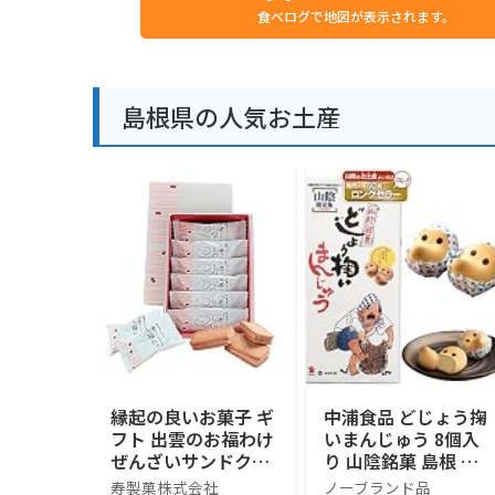
食べログで地図が表示されます。
島根県の人気お土産
縁起の良いお菓子 ギ
中浦食品 どじょう掬
フト 出雲のお福わけ
いまんじゅう 8個入
ぜんざいサンドクッ
り 山陰銘菓 島根 鳥
キー (6個入) 島根県
取 お土産 白あん 饅
寿製菓株式会社
ノーブランド品