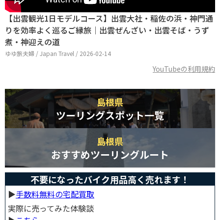
【出雲観光1日モデルコース】出雲大社・稲佐の浜・神門通
りを効率よく巡るご縁旅｜出雲ぜんざい・出雲そば・うず
煮・神迎えの道
ゆゆ旅夫婦 / Japan Travel / 2026-02-14
YouTubeの利用規約
島根県
ツーリングスポット一覧
島根県
おすすめツーリングルート
不要になったバイク用品高く売れます！
▶︎
手数料無料の宅配買取
実際に売ってみた体験談