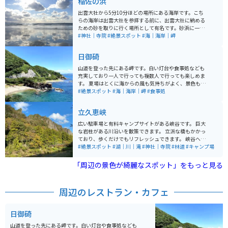
稲佐の浜
出雲大社から5分10分ほどの場所にある海岸です。こち
らの海岸は出雲大社を参拝する前に、出雲大社に納める
ための砂を取りに行く場所として有名です。砂浜に一際
目立つ大きな岩のような弁天島という名の島があり、
#神社｜寺院
#絶景スポット
#海｜海岸｜岬
神々しい雰囲気を漂わせています。弁天島をシルエット
に夕日が沈む景色も素晴らしく、心が浄化されるような
日御碕
気持ちになります。その中でもオススメなのは天気の良
い日の稲佐の浜です。寄せた波によって濡れた砂浜に空
山道を登った先にある岬です。白い灯台や食事処なども
がきれいにうつり、ウユニ塩湖のような景色を楽しむこ
充実しており一人で行っても複数人で行っても楽しめま
とができます。神秘的な場所なだけあって景色もより一
す。 夏場はとくに海からの風も気持ちがよく、景色も良
層神秘さを増し素敵な世界観を楽しむことができます。
いため絶景スポットとしても有名です。 出雲大社も近く
#絶景スポット
#海｜海岸｜岬
#食事処
にあるので、合わせて行くのがオススメです。
立久恵峡
広い駐車場と有料キャンプサイトがある峡谷です。 巨大
な岩柱がある川沿いを散策できます。 立派な橋もかかっ
ており、歩くだけでもリフレッシュできます。 峡谷へ向
かう途中に無人の小さい神社がありました。 近くには小
#絶景スポット
#湖｜川｜滝
#神社｜寺院
#林道
#キャンプ場
さな滝もあり、パワースポットみたいでした。 熊が出た
という看板があったので注意が必要かもしれません。
「周辺の景色が綺麗なスポット」をもっと見る
周辺のレストラン・カフェ
日御碕
山道を登った先にある岬です。白い灯台や食事処なども