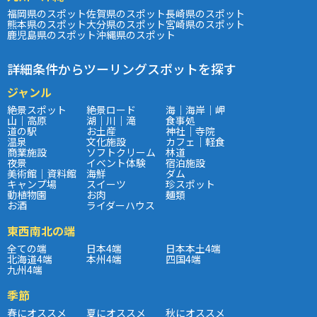
福岡県のスポット
佐賀県のスポット
長崎県のスポット
熊本県のスポット
大分県のスポット
宮崎県のスポット
鹿児島県のスポット
沖縄県のスポット
詳細条件からツーリングスポットを探す
ジャンル
絶景スポット
絶景ロード
海｜海岸｜岬
山｜高原
湖｜川｜滝
食事処
道の駅
お土産
神社｜寺院
温泉
文化施設
カフェ｜軽食
商業施設
ソフトクリーム
林道
夜景
イベント体験
宿泊施設
美術館｜資料館
海鮮
ダム
キャンプ場
スイーツ
珍スポット
動植物園
お肉
麺類
お酒
ライダーハウス
東西南北の端
全ての端
日本4端
日本本土4端
北海道4端
本州4端
四国4端
九州4端
季節
春にオススメ
夏にオススメ
秋にオススメ