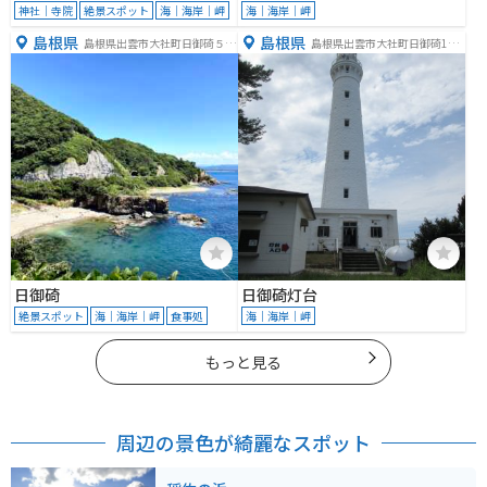
神社｜寺院
絶景スポット
海｜海岸｜岬
海｜海岸｜岬
島根県
島根県
島根県出雲市大社町日御碕５９
島根県出雲市大社町日御碕147
８
8
日御碕
日御碕灯台
絶景スポット
海｜海岸｜岬
食事処
海｜海岸｜岬
もっと見る
周辺の景色が綺麗なスポット