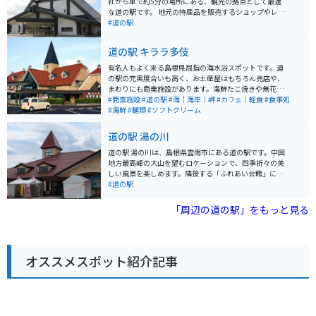
社から車で約5分の場所にある、観光の拠点として最適
な道の駅です。 地元の特産品を販売するショップやレス
トランがあり、食事やお土産選びに困ることはありませ
#道の駅
ん。出雲そばなどの名物料理も楽しめます。隣接する
「神門通り」には、おしゃれなカフェや雑貨店が軒を連
道の駅 キララ多伎
ねており、散策も楽しめます。 バイク駐車場は、屋根付
きのスペースが用意されているので、天候を気にせず観
有名人もよく来る島根県屈指の海水浴スポットです。道
光できます。無料で利用できるので、ツーリングの休憩
の駅の充実度合いも高く、お土産屋はもちろん売店や、
にも最適です。 出雲大社周辺は、交通量が多く、駐車場
まわりにも商業施設があります。海鮮たこ焼きや無花果
を探すのに苦労することもあります。道の駅大社ご縁広
ソフトクリームが人気です。景色もよくインスタ映えす
#商業施設
#道の駅
#海｜海岸｜岬
#カフェ｜軽食
#食事処
場は、無料で利用できる駐車場があるので、ここに車を
るスポットもあり、島根県の海岸線をツーリングするな
#海鮮
#麺類
#ソフトクリーム
停めて、出雲大社や周辺を観光するのがおすすめです。
らぜひ寄りたいスポットです。
道の駅 湯の川
道の駅 湯の川は、島根県雲南市にある道の駅です。中国
地方最高峰の大山を望むロケーションで、四季折々の美
しい風景を楽しめます。隣接する「ふれあい会館」に
は、食事処や特産品販売所があり、地元の味が楽しめま
#道の駅
す。特におすすめは、地元産の新鮮な野菜を使った料理
や、山陰の海の幸を使った料理です。 バイクで訪れる際
「周辺の道の駅」をもっと見る
は、道の駅に隣接する駐車場にバイク専用の駐車スペー
スがあるので安心です。大山方面へのツーリングの拠点
としても最適な場所です。周辺には、三刀屋城跡や、鬼
の舌震など、観光スポットも点在しているので、バイク
オススメスポット紹介記事
で巡ってみるのもおすすめです。道の駅では、地元産の
新鮮な野菜や果物が販売されているので、お土産にいか
がでしょうか。特に、雲南産のぶどうは有名で、秋には
直売所もオープンします。