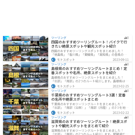
ツーリング
0
四国のおすすめツーリングルート！バイクで行
きたい絶景スポットや観光スポット紹介
四国のおすすめツーリングスポットをまとめました！
「徳島県」「香川県」「愛媛県」「高知県」の各県の観
光地紹介します。自然豊かな山々や湖、温泉地が点在
モトスポット
2023-09-11
し、四季折々の景色を楽しめるスポットが多数ありま
ツーリング
0
す。バイクで四国にツーリングに行く際は参考にしてく
島根県のおすすめツーリングルートまとめ！定
ださい。
番スポットや名所、絶景スポットを紹介
島根県のおすすめツーリングルートをまとめました！
「北部」「南部」の2つのルート紹介します。島根県は、
海と山が近く、1日で全然違う景色を堪能することができ
モトスポット
2023-02-25
ます。バイクで島根県にツーリングに行く際は参考にし
ツーリング
0
てください。
千葉県のおすすめツーリングルート3選！定番
の名所や絶景スポットまとめ
千葉県のおすすめツーリングルートをまとめました！
「北部」「南部（沿岸）」「南部（内陸）」の3つを地域
別で紹介します！千葉は首都圏からのアクセスも良く、
モトスポット
2023-02-22
海と山どちらも堪能できるのでツーリングには最適な場
ツーリング
0
所です。
滋賀県のおすすめツーリングルート！絶景スポ
ットや観光スポットをまとめて紹介
滋賀県のおすすめツーリングルートをまとめました！
「北部」「南部」の2つのルート紹介します。琵琶湖だけ