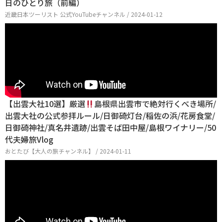
日のひとり旅（前編）
近畿日本ツーリスト 公式YouTubeチャンネル / 2024-01-12
【出雲大社10選】厳選
島根県出雲市で絶対行くべき場所/
出雲大社の公式参拝ルール/日御碕灯台/稲佐の浜/花房食堂/
日御碕神社/真名井遺跡/出雲そば田中屋/島根ワイナリー/50
代夫婦旅Vlog
おとたび【大人の旅チャンネル】 / 2024-01-11