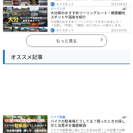
でなく、比叡山ドライブウェイなどの山を楽しめるスポ
モトスポット
2023-04-02
ットも多数あります。バイクで滋賀県にツーリングに行
ツーリング
0
く際は参考にしてください。
大分県のおすすめツーリングルート！絶景観光
スポットや温泉を紹介
大分県のおすすめツーリングルートをまとめました！
「北部」「中部」「南部」の3つのルート紹介します。阿
蘇の雄大な自然を満喫できるスポットや温泉を満喫する
モトスポット
2023-03-05
ツーリングができます。バイクで大分県にツーリングに
行く際は参考にしてください。
もっと見る
オススメ記事
バイク知識
0
バイクの駐車場どうしてる？困ったときの探し
方と注意点を徹底解説
バイクの駐車場に悩んでいる方は必見！この記事では排