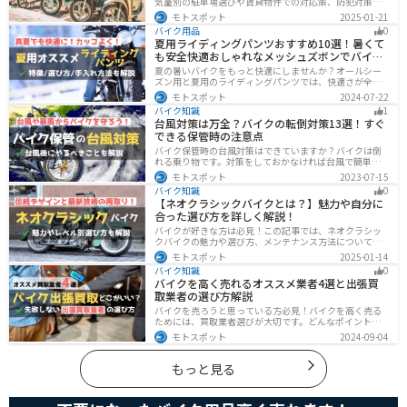
気量別の駐車場選びや賃貸物件での対応策、防犯対策を
解説します。実は駐車場の種類やマナーを押さえるだけ
モトスポット
2025-01-21
で快適なバイクライフが実現可能です。記事を読み駐車
バイク用品
0
場探しのコツをぜひチェックしてください。
夏用ライディングパンツおすすめ10選！暑くて
も安全快適おしゃれなメッシュズボンでバイク
に乗ろう
夏の暑いバイクをもっと快適にしませんか？オールシー
ズン用と夏用のライディングパンツでは、快適さが全然
違います。生地の大半がメッシュ素材で作られた夏用で
モトスポット
2024-07-22
は通気性・透湿性に優れており、熱気を逃しつつ汗をし
バイク知識
1
っかりと乾かしてくれます。そんな夏用ライディングパ
台風対策は万全？バイクの転倒対策13選！すぐ
ンツの選び方や特徴オススメ商品をまとめました。
できる保管時の注意点
バイク保管時の台風対策はできていますか？バイクは倒
れる乗り物です。対策をしておかなければ台風で簡単に
倒れてしまいます。大切な愛車に傷がつく前にしっかり
モトスポット
2023-07-15
と対策しておきましょう。初心者でも簡単にできる台風
バイク知識
0
対策を紹介します。台風後にやるべきこともまとめてあ
【ネオクラシックバイクとは？】魅力や自分に
るので、参考にしてください。
合った選び方を詳しく解説！
バイクが好きな方は必見！この記事では、ネオクラシッ
クバイクの魅力や選び方、メンテナンス方法について解
説しています。実はネオクラシックバイクは、見た目と
モトスポット
2025-01-14
機能性の両方を求める人に最適なです。この記事を読め
バイク知識
0
ば、ネオクラシックバイクの魅力が理解できます。
バイクを高く売れるオススメ業者4選と出張買
取業者の選び方解説
バイクを売ろうと思っている方必見！バイクを高く売る
ためには、買取業者選びが大切です。どんなポイントで
業者を選べばいいのか見るべきポイントを7つまとめまし
モトスポット
2024-09-04
た。また、買取実績が豊富なオススメの買取業者を4つを
厳選・解説します。
もっと見る