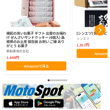
縁起の良いお菓子 ギフト 出雲のお福わ
[シンエツ] 焼きのど
け ぜんざいサンドクッキー (6個入) 島
シンエツ
根県のお土産 個包装 お祝い ご縁 あり
1,817円
がとう お菓子
寿製菓株式会社
Amazo
1,690円
Amazonで見る