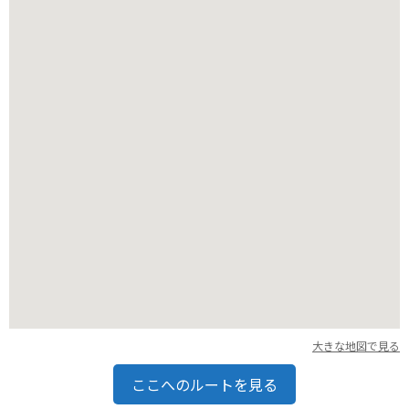
駐車場から境内まで少し歩くので、歩きやすい靴がおすすめで
す。周辺には景色の良い海岸道路もあり、ツーリングにも最適
なエリアです。
大きな地図で見る
ここへのルートを見る