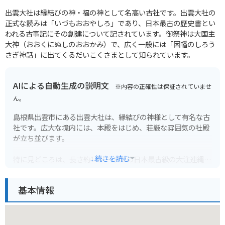
出雲大社は縁結びの神・福の神として名高い古社です。出雲大社の
正式な読みは「いづもおおやしろ」であり、日本最古の歴史書とい
われる古事記にその創建について記されています。御祭神は大国主
大神（おおくにぬしのおおかみ）で、広く一般には「因幡のしろう
さぎ神話」に出てくるだいこくさまとして知られています。
AIによる自動生成の説明文
※内容の正確性は保証されていませ
ん。
島根県出雲市にある出雲大社は、縁結びの神様として有名な古
社です。広大な境内には、本殿をはじめ、荘厳な雰囲気の社殿
が立ち並びます。
...続きを読む
特に見どころは、長さ約13メートルの日本最古級の大注連縄が
かけられた神楽殿です。また、旧暦10月には全国の神々が集ま
るとされ「神在月」と呼ばれるように、神秘的な雰囲気が漂い
基本情報
ます。
出雲大社周辺には、出雲そばやぜんざいなどの名物グルメが楽
しめるお店も多く、観光に最適です。バイクで訪れる場合は、