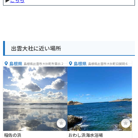
▶︎
こちら
出雲大社に近い場所
島根県
島根県
島根県出雲市大社町杵築北２７
島根県出雲市大社町日御碕６２
１１
３
稲佐の浜
おわし浜海水浴場