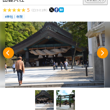
5
（口コミ1件）
#神社｜寺院