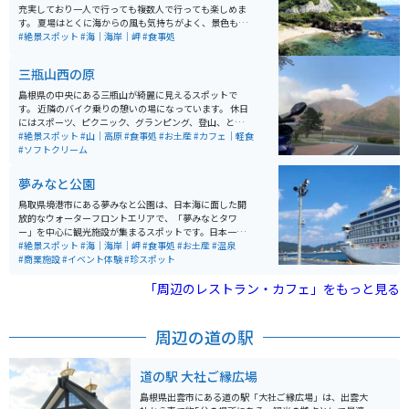
充実しており一人で行っても複数人で行っても楽しめま
す。 夏場はとくに海からの風も気持ちがよく、景色も良
いため絶景スポットとしても有名です。 出雲大社も近く
#絶景スポット
#海｜海岸｜岬
#食事処
にあるので、合わせて行くのがオススメです。
三瓶山西の原
島根県の中央にある三瓶山が綺麗に見えるスポットで
す。 近隣のバイク乗りの憩いの場になっています。 休日
にはスポーツ、ピクニック、グランピング、登山、と
色々な事をしてる人がいます。 駐車場は広く近くにはお
#絶景スポット
#山｜高原
#食事処
#お土産
#カフェ｜軽食
店（山の駅）もあるので便利です。いい休憩ポイントで
#ソフトクリーム
す。
夢みなと公園
鳥取県境港市にある夢みなと公園は、日本海に面した開
放的なウォーターフロントエリアで、「夢みなとタワ
ー」を中心に観光施設が集まるスポットです。日本一低
いタワーとして知られる展望施設からは港や海を一望で
#絶景スポット
#海｜海岸｜岬
#食事処
#お土産
#温泉
き、ゆったりとした景色を楽しめます。周辺には温泉施
#商業施設
#イベント体験
#珍スポット
設や商業施設、フェリーターミナルもあり、散策や休憩
に便利な環境が整っています。 特に豪華客船が寄港する
「周辺のレストラン・カフェ」をもっと見る
タイミングでは多くの人で賑わい、国際的な港町の雰囲
気を感じられるのも魅力です。広い敷地と海沿いの道は
開放感があり、バイクでの立ち寄りにも適しており、ツ
周辺の道の駅
ーリングの休憩や景色を楽しむスポットとしてもおすす
めです。
道の駅 大社ご縁広場
島根県出雲市にある道の駅「大社ご縁広場」は、出雲大