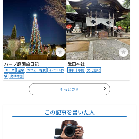
ハーブ庭園旅日記
武田神社
お土産
温泉
カフェ｜軽食
イベント体
神社｜寺院
文化施設
験
動植物園
もっと見る
この記事を書いた人