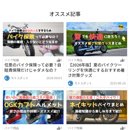
オススメ記事
バイク知識
0
バイク用品
1
任意のバイク保険って必要？自
【2026年版】夏のバイクツー
賠責保険だけじゃダメなの？
リングを快適にするおすすめ暑
さ対策グッズ
モトスポット
2024-06-03
モトスポット
2025-08-26
バイク用品
3
バイク知識
0