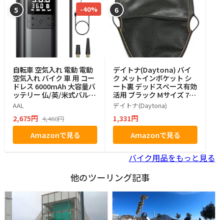
-40%
5
6
自転車 空気入れ 電動 電動
デイトナ(Daytona) バイ
空気入れ バイク 車 用 コー
ク メットインポケット シ
ドレス 6000mAh 大容量バ
ート裏 デッドスペース有効
ッテリー 仏/英/米式バルブ
活用 ブラック Mサイズ 770
対応 自動停止 低騒音 エア
08
AAL
デイトナ(Daytona)
ポンプ
2,675円
1,331円
4,460円
Amazonで見る
Amazonで見る
バイク用品をもっと見る
他のツーリング記事