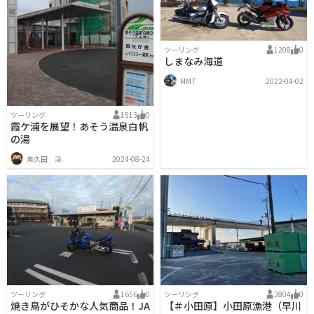
ツーリング
1208
0
しまなみ海道
MM7
2022-04-02
ツーリング
1513
0
霞ケ浦を展望！あそう温泉白帆
の湯
美久田 渓
2024-08-24
ツーリング
1656
0
ツーリング
2804
0
焼き鳥がひそかな人気商品！JA
【＃小田原】小田原漁港（早川