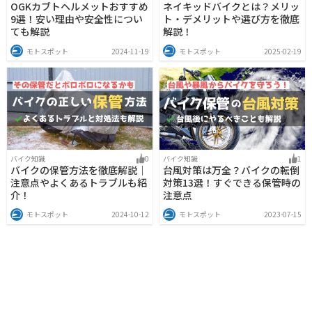
OGKカブトヘルメットおすすめ
ネイキッドバイクとは？メリッ
9選！安い理由や安全性につい
ト・デメリットや選び方を徹底
ても解説
解説！
モトスポット
2024-11-19
モトスポット
2025-02-19
バイク知識
0
バイク知識
1
バイクの保管方法を徹底解説｜
台風対策は万全？バイクの転倒
注意点やよくあるトラブルも紹
対策13選！すぐできる保管時の
介！
注意点
モトスポット
2024-10-12
モトスポット
2023-07-15