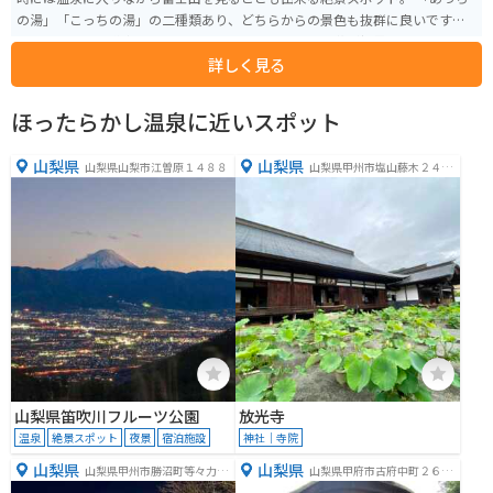
の湯」「こっちの湯」の二種類あり、どちらからの景色も抜群に良いです。
高地にあるので道中にて下を見下ろすと色々な果物の花が視界に入るので、
詳しく見る
富士山だけを目当てに来た人は良い意味で裏切られます。春は一面桜が咲き
誇るのもまた良し。
ほったらかし温泉に近いスポット
山梨県
山梨県
山梨県山梨市江曽原１４８８
山梨県甲州市塩山藤木２４３
８
山梨県笛吹川フルーツ公園
放光寺
温泉
絶景スポット
夜景
宿泊施設
神社｜寺院
山梨県
山梨県
山梨県甲州市勝沼町等々力１
山梨県甲府市古府中町２６１
７３６
１