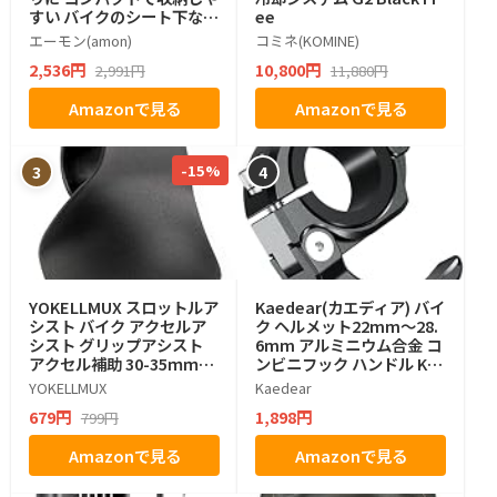
すい バイクのシート下など
ee
停止表示灯 道路交通法施行
エーモン(amon)
コミネ(KOMINE)
規則適合品 土屋圭市氏推奨
2,536円
10,800円
2,991円
11,880円
6910
Amazonで見る
Amazonで見る
-15%
3
4
YOKELLMUX スロットルア
Kaedear(カエディア) バイ
シスト バイク アクセルア
ク ヘルメット22mm～28.
シスト グリップアシスト
6mm アルミニウム合金 コ
アクセル補助 30-35ｍｍ径
ンビニフック ハンドル KD
対応 耐久性 1個入り
R-RF2 (リングタイプ)
YOKELLMUX
Kaedear
679円
1,898円
799円
Amazonで見る
Amazonで見る