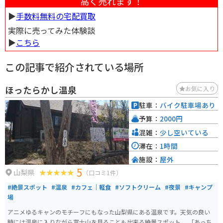
高く売れます！
▶︎
手数料無料の宅配買取
実際に売ってみた体験談
▶︎
こちら
この記事で紹介されている場所
ほったらかし温泉
お気に入り
駐車：
バイク駐車場あり
予算：
2000円
混雑：
少し空いている
滞在：
1時間
施設：
屋外
5
山梨県
（口コミ1件）
#絶景スポット
#温泉
#カフェ｜軽食
#ソフトクリーム
#夜景
#キャンプ
場
アニメゆるキャンのモチーフにもなった山梨県にある温泉です。天気の良い
時には温泉に入りながら富士山を見ることも出来る絶景スポット。 「あっち