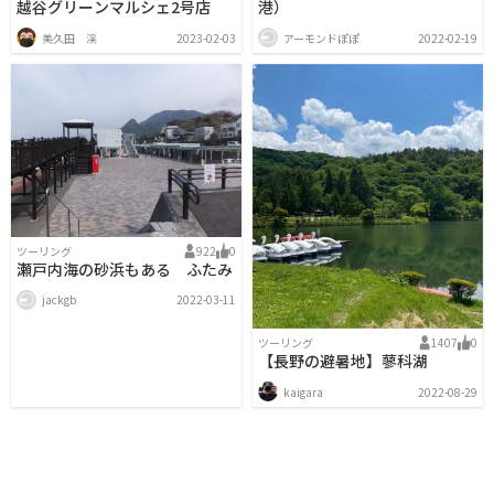
越谷グリーンマルシェ2号店
港）
美久田 渓
2023-02-03
アーモンドぽぽ
2022-02-19
ツーリング
922
0
瀬戸内海の砂浜もある ふたみ
jackgb
2022-03-11
ツーリング
1407
0
【長野の避暑地】蓼科湖
kaigara
2022-08-29