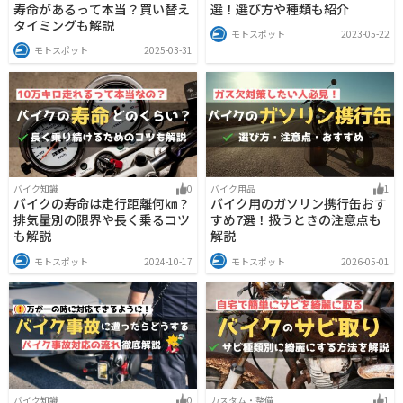
寿命があるって本当？買い替え
選！選び方や種類も紹介
タイミングも解説
モトスポット
2023-05-22
モトスポット
2025-03-31
バイク知識
0
バイク用品
1
バイクの寿命は走行距離何㎞？
バイク用のガソリン携行缶おす
排気量別の限界や長く乗るコツ
すめ7選！扱うときの注意点も
も解説
解説
モトスポット
2024-10-17
モトスポット
2026-05-01
バイク知識
0
カスタム・整備
1