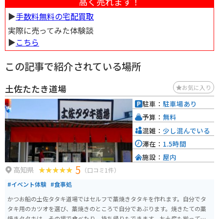
高く売れます！
▶︎
手数料無料の宅配買取
実際に売ってみた体験談
▶︎
こちら
この記事で紹介されている場所
土佐たたき道場
お気に入り
駐車：
駐車場あり
予算：
無料
混雑：
少し混んでいる
滞在：
1.5時間
施設：
屋内
5
高知県
（口コミ1件）
#イベント体験
#食事処
かつお船の土佐タタキ道場ではセルフで藁焼きタタキを作れます。自分でタ
タキ用のカツオを選び、藁焼きのところで自分であぶります。焼きたての藁
焼きタタキは、その場で食べたり、持ち帰りもできます。お土産も揃ってい