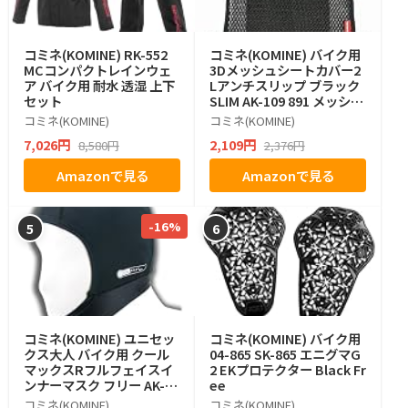
コミネ(KOMINE) RK-552
コミネ(KOMINE) バイク用
MCコンパクトレインウェ
3Dメッシュシートカバー2
ア バイク用 耐水 透湿 上下
Lアンチスリップ ブラック
セット
SLIM AK-109 891 メッシュ
素材
コミネ(KOMINE)
コミネ(KOMINE)
7,026円
2,109円
8,580円
2,376円
Amazonで見る
Amazonで見る
-16%
5
6
コミネ(KOMINE) ユニセッ
コミネ(KOMINE) バイク用
クス大人 バイク用 クール
04-865 SK-865 エニグマG
マックスRフルフェイスイ
2 EKプロテクター Black Fr
ンナーマスク フリー AK-09
ee
0 ブラック
コミネ(KOMINE)
コミネ(KOMINE)