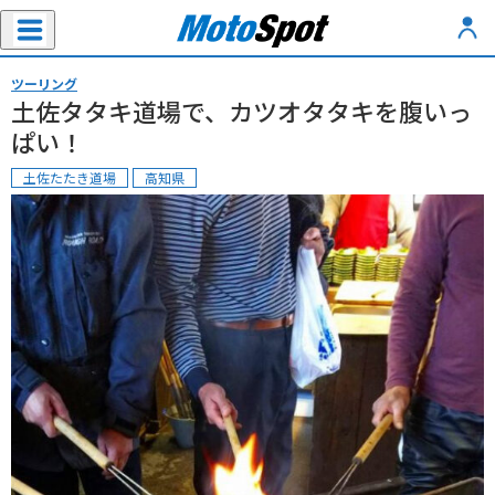
ツーリング
土佐タタキ道場で、カツオタタキを腹いっ
ぱい！
土佐たたき道場
高知県