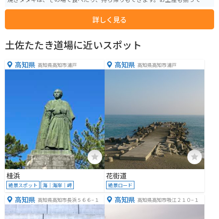
てタタキの体験をしなくても楽しく過ごせます。
詳しく見る
土佐たたき道場に近いスポット
高知県
高知県
高知県高知市浦戸
高知県高知市浦戸
桂浜
花街道
絶景スポット
海｜海岸｜岬
絶景ロード
高知県
高知県
高知県高知市長浜５６６−１
高知県高知市吸江２１０−１