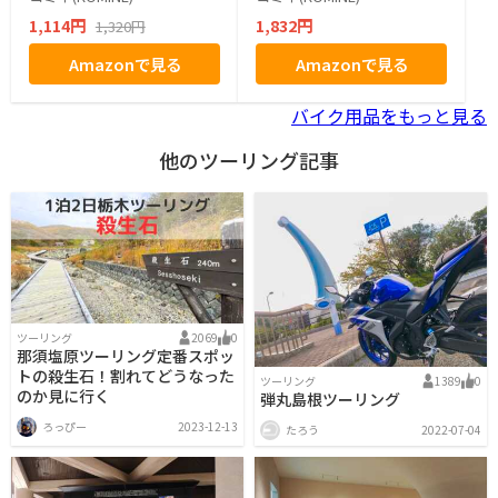
1,114円
1,832円
1,320円
Amazonで見る
Amazonで見る
バイク用品をもっと見る
他のツーリング記事
ツーリング
2069
0
那須塩原ツーリング定番スポッ
トの殺生石！割れてどうなった
ツーリング
1389
0
のか見に行く
弾丸島根ツーリング
ろっぴー
2023-12-13
たろう
2022-07-04