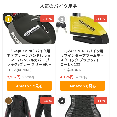
人気のバイク用品
-16%
-11%
1
2
コミネ(KOMINE) バイク用
コミネ(KOMINE) バイク用
ネオプレーンハンドルウォ
リマインダーアラームディ
ーマー/ハンドルカバー ブ
スクロック ブラック/イエ
ラック/グレー フリー AK-0
ロー LK-122
21 345
コミネ(KOMINE)
コミネ(KOMINE)
2,962円
4,126円
3,520円
4,620円
Amazonで見る
Amazonで見る
-18%
-11%
3
4