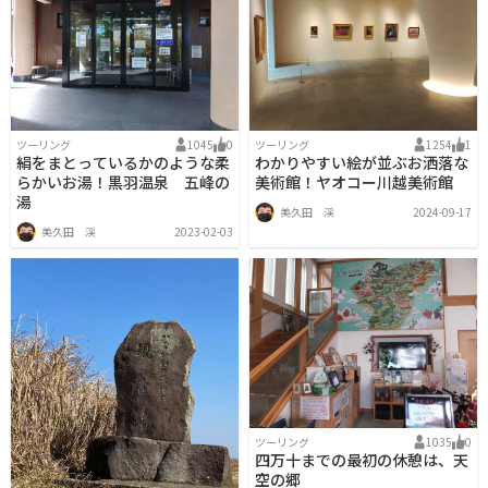
ツーリング
1045
0
ツーリング
1254
1
絹をまとっているかのような柔
わかりやすい絵が並ぶお洒落な
らかいお湯！黒羽温泉 五峰の
美術館！ヤオコー川越美術館
湯
美久田 渓
2024-09-17
美久田 渓
2023-02-03
ツーリング
1035
0
四万十までの最初の休憩は、天
空の郷