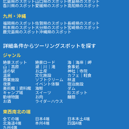
広島県のスポット
山口県のスポット
徳島県のスポット
香川県のスポット
愛媛県のスポット
高知県のスポット
九州・沖縄
福岡県のスポット
佐賀県のスポット
長崎県のスポット
熊本県のスポット
大分県のスポット
宮崎県のスポット
鹿児島県のスポット
沖縄県のスポット
詳細条件からツーリングスポットを探す
ジャンル
絶景スポット
絶景ロード
海｜海岸｜岬
山｜高原
湖｜川｜滝
食事処
道の駅
お土産
神社｜寺院
温泉
文化施設
カフェ｜軽食
商業施設
ソフトクリーム
林道
夜景
イベント体験
宿泊施設
美術館｜資料館
海鮮
ダム
キャンプ場
スイーツ
珍スポット
動植物園
お肉
麺類
お酒
ライダーハウス
東西南北の端
全ての端
日本4端
日本本土4端
北海道4端
本州4端
四国4端
九州4端