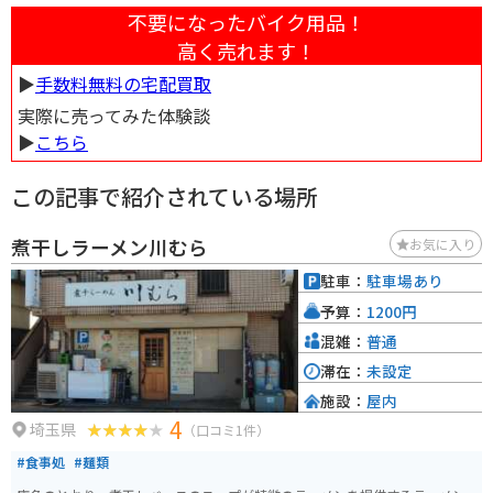
不要になったバイク用品！
高く売れます！
▶︎
手数料無料の宅配買取
実際に売ってみた体験談
▶︎
こちら
この記事で紹介されている場所
煮干しラーメン川むら
お気に入り
駐車：
駐車場あり
予算：
1200円
混雑：
普通
滞在：
未設定
施設：
屋内
4
埼玉県
（口コミ1件）
#食事処
#麺類