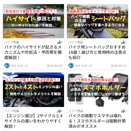
バイク知識
0
バイク用品
0
バイクのハイサイドが起きるメ
バイク用シートバッグおすすめ
カニズムや対処法・予防策を徹
16選！選び方と使用時の注意点
底解説！
も紹介
モトスポット
2025-03-03
モトスポット
2024-05-13
バイク知識
0
バイク用品
3
【エンジン選び】2サイクルと4
バイクの振動でスマホは壊れ
サイクルの違いをわかりやすく
る！スマホホルダーは振動対策
解説！
済みがオススメ