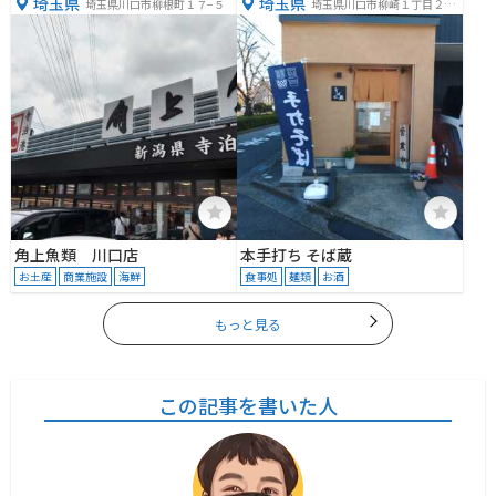
埼玉県
埼玉県
埼玉県川口市柳根町１７−５
埼玉県川口市柳崎１丁目２１
−１９
角上魚類 川口店
本手打ち そば蔵
お土産
商業施設
海鮮
食事処
麺類
お酒
もっと見る
この記事を書いた人