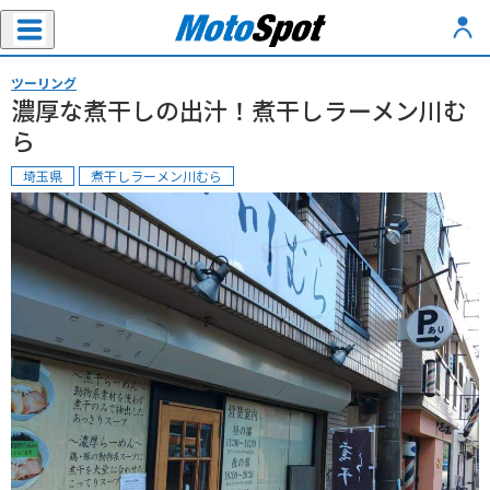
ツーリング
濃厚な煮干しの出汁！煮干しラーメン川む
ら
埼玉県
煮干しラーメン川むら