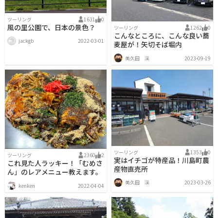
ツーリング
1631
0
風の里公園で、日本の景色？
ツーリング
1262
0
こんなところに、こんな良い蕎
jackgb
2022-03-01
麦屋が！矢切そば堀内
美久田 渓
2023-09-19
ツーリング
1353
0
ツーリング
2360
2
実はイチゴが特産品！川島町農
これ見た人ラッキー！「むめさ
産物直売所
ん」のレアメニュー教えます。
美久田 渓
2023-03-26
kenken
2022-04-04