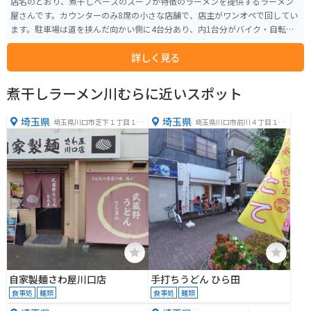
店名のとおり、煮干しベースのスープが特徴のラーメンを提供するラーメン
屋さんです。カウンターのみ8席の小さな店舗で、店主がワンオペで回してい
ます。駐車場は道を挟んだ向かい側に4台分あり、内1台分がバイク・自転車
用のスペースとなっています。埼玉県川口市の住宅街にあり、外環道からの
詳しく見る
アクセスが良好です。
煮干しラーメン川むらに近いスポット
埼玉県
埼玉県
埼玉県川口市芝下１丁目１０
埼玉県川口市前川４丁目１５
−５
−４
自家製麺さわ屋川口店
手打ちうどん ひら田
食事処
麺類
食事処
麺類