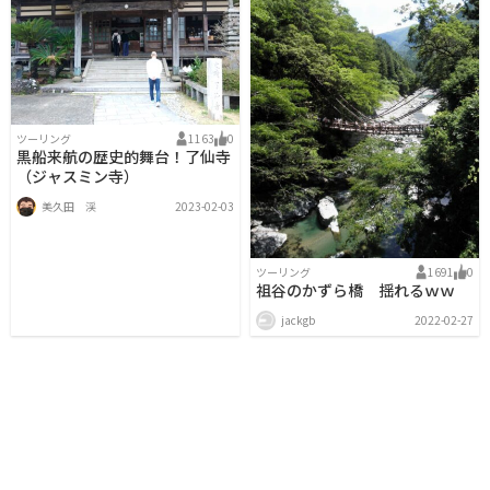
ツーリング
1163
0
黒船来航の歴史的舞台！了仙寺
（ジャスミン寺）
美久田 渓
2023-02-03
ツーリング
1691
0
祖谷のかずら橋 揺れるｗｗ
jackgb
2022-02-27