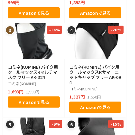
999円
1,898円
ク 通気性 防臭 抗菌 蒸れ防
止 冷感 サマーニット帽 冷
Amazonで見る
Amazonで見る
感キャップ
-14%
-20%
3
4
コミネ(KOMINE) バイク用
コミネ(KOMINE) バイク用
クールマックスRマルチマ
クールマックスRサマーニ
スク フリー AK-324
ットキャップ フリー AK-09
4
コミネ(KOMINE)
コミネ(KOMINE)
1,693円
1,980円
1,327円
1,650円
Amazonで見る
Amazonで見る
-9%
-15%
5
6