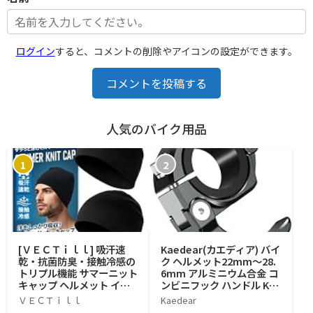
ログイン
すると、コメントの削除やアイコンの設定ができます。
コメントを投稿する
人気のバイク用品
1
2
[ＶＥＣＴｉｌｌ] 吸汗速
Kaedear(カエディア) バイ
乾・抗菌防臭・接触冷感の
ク ヘルメット22mm～28.
トリプル機能 サマーニット
6mm アルミニウム合金 コ
キャップ ヘルメット イン
ンビニフック ハンドル KD
ナー 2枚組 夏用 インナーキ
R-RF2 (リングタイプ)
ＶＥＣＴｉｌｌ
Kaedear
ャップ フリーサイズ バイ