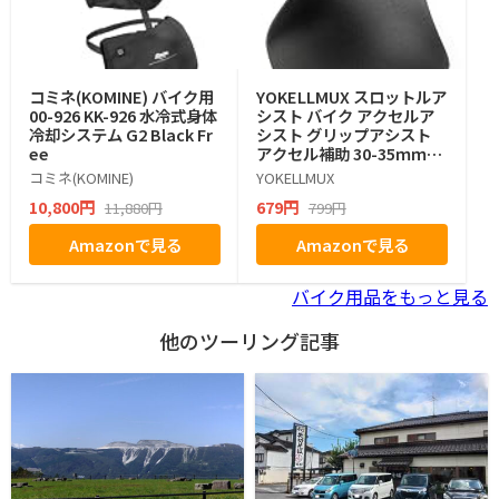
コミネ(KOMINE) バイク用
YOKELLMUX スロットルア
00-926 KK-926 水冷式身体
シスト バイク アクセルア
冷却システム G2 Black Fr
シスト グリップアシスト
ee
アクセル補助 30-35ｍｍ径
対応 耐久性 1個入り
コミネ(KOMINE)
YOKELLMUX
10,800円
679円
11,880円
799円
Amazonで見る
Amazonで見る
バイク用品をもっと見る
他のツーリング記事