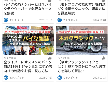
バイク知識
2
バイク知識
0
バイクの緑ナンバーとは？バイ
【モトブログの始め方】機材選
ク便やウーバーで必要なケース
びや撮影テクニック、編集方法
を解説
を徹底解説
モトスポット
2025-01-10
モトスポット
2024-10-01
バイク知識
0
バイク知識
0
全ライダーにオススメのバイク
【ネオクラシックバイクと
雑誌13選！ジャンル別に初心者
は？】魅力や自分に合った選び
向けの雑誌やお得に読む方法も
方を詳しく解説！
解説
モトスポット
2024-07-27
モトスポット
2025-01-14