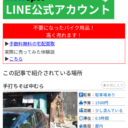
不要になったバイク用品！
高く売れます！
▶︎
手数料無料の宅配買取
実際に売ってみた体験談
▶︎
こちら
この記事で紹介されている場所
手打ちそば中むら
お気に入り
駐車：
駐車場あり
予算：
1500円
混雑：
少し混んでいる
滞在：
0.5時間
施設：
屋内