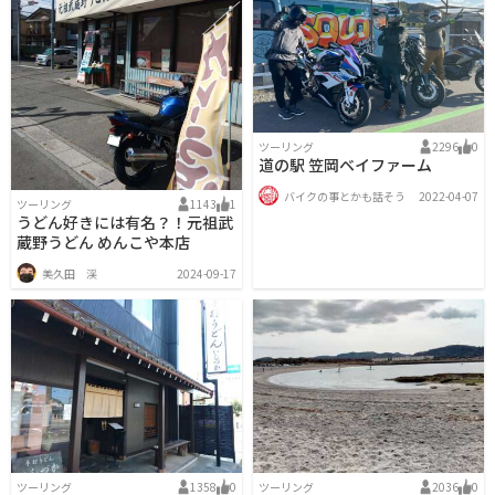
ツーリング
2296
0
道の駅 笠岡ベイファーム
バイクの事とかも話そう
2022-04-07
ツーリング
1143
1
うどん好きには有名？！元祖武
蔵野うどん めんこや本店
美久田 渓
2024-09-17
ツーリング
1358
0
ツーリング
2036
0