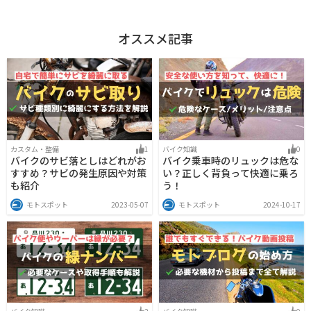
オススメ記事
カスタム・整備
1
バイク知識
0
バイクのサビ落としはどれがお
バイク乗車時のリュックは危な
すすめ？サビの発生原因や対策
い？正しく背負って快適に乗ろ
も紹介
う！
モトスポット
2023-05-07
モトスポット
2024-10-17