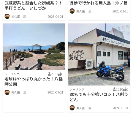
武蔵野系と融合した讃岐系？！
徒歩で行かれる無人島！沖ノ島
手打うどん いしづか
美久田 渓
2023-03-13
美久田 渓
2023-04-01
ツーリング
2052
0
地球はやっぱり丸かった！八幡
岬公園
ツーリング
1210
0
美久田 渓
2023-03-21
80%でも十分強いコシ！八割う
どん
美久田 渓
2024-11-24