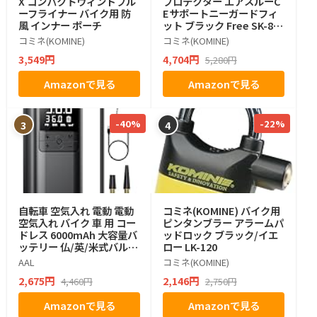
X コンパクトウィンドプル
プロテクター エアスルーC
ーフライナー バイク用 防
Eサポートニーガードフィ
風 インナー ポーチ
ット ブラック Free SK-827
12997 プロテクター CE規
コミネ(KOMINE)
コミネ(KOMINE)
格
3,549円
4,704円
5,280円
Amazonで見る
Amazonで見る
-40%
-22%
3
4
自転車 空気入れ 電動 電動
コミネ(KOMINE) バイク用
空気入れ バイク 車 用 コー
ピンタンブラー アラームパ
ドレス 6000mAh 大容量バ
ッドロック ブラック/イエ
ッテリー 仏/英/米式バルブ
ロー LK-120
対応 自動停止 低騒音 エア
AAL
コミネ(KOMINE)
ポンプ
2,675円
2,146円
4,460円
2,750円
Amazonで見る
Amazonで見る