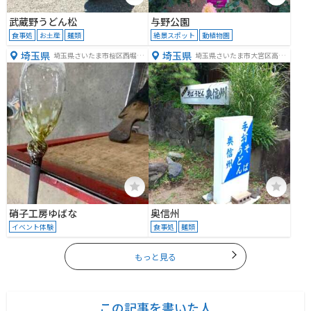
武蔵野うどん松
与野公園
食事処
お土産
麺類
絶景スポット
動植物園
埼玉県
埼玉県
埼玉県さいたま市桜区西堀３
埼玉県さいたま市大宮区高鼻
丁目２２−１６
町２丁目３２０−５３
硝子工房ゆばな
奥信州
イベント体験
食事処
麺類
もっと見る
この記事を書いた人