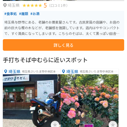
5
埼玉県
（口コミ1件）
#食事処
#麺類
#お酒
埼玉県与野市にある、老舗のお蕎麦屋さんです。古民家風の店舗や、お店の
前の巨大な樫の木などが、老舗感を強調しています。店内はややコンパクト
で、すぐ満員になってしまいます。こちらのそばは、太くて黒っぽい田舎風
なのが特徴です。メニューの品揃えも今どきの店にしてはシンプルですが、
詳しく見る
それがまた好印象。定休日が日・月・木と多い点には要注意。昼営業のみで
すが、ご飯ものは置いておらず、お蕎麦がなくなると早く閉店してしまいま
す。
手打ちそば中むらに近いスポット
埼玉県
埼玉県
埼玉県さいたま市中央区本町
埼玉県さいたま市中央区本町
西２丁目１−２９
西１丁目１４