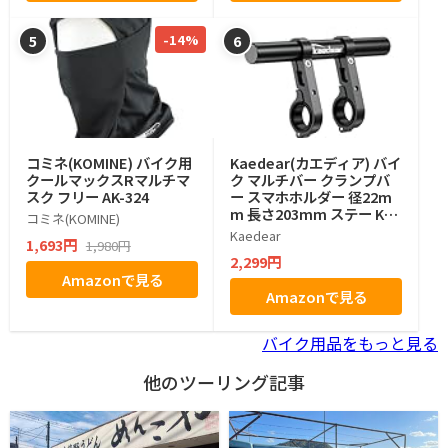
-14%
5
6
コミネ(KOMINE) バイク用
Kaedear(カエディア) バイ
クールマックスRマルチマ
ク マルチバー クランプバ
スク フリー AK-324
ー スマホホルダー 径22m
m 長さ203mm ステー KD
コミネ(KOMINE)
R-H4W-BK (ブラック)
Kaedear
1,693円
1,980円
2,299円
Amazonで見る
Amazonで見る
バイク用品をもっと見る
他のツーリング記事