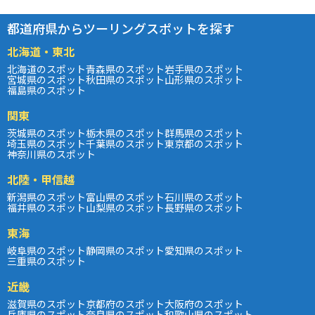
都道府県からツーリングスポットを探す
北海道・東北
北海道のスポット
青森県のスポット
岩手県のスポット
宮城県のスポット
秋田県のスポット
山形県のスポット
福島県のスポット
関東
茨城県のスポット
栃木県のスポット
群馬県のスポット
埼玉県のスポット
千葉県のスポット
東京都のスポット
神奈川県のスポット
北陸・甲信越
新潟県のスポット
富山県のスポット
石川県のスポット
福井県のスポット
山梨県のスポット
長野県のスポット
東海
岐阜県のスポット
静岡県のスポット
愛知県のスポット
三重県のスポット
近畿
滋賀県のスポット
京都府のスポット
大阪府のスポット
兵庫県のスポット
奈良県のスポット
和歌山県のスポット