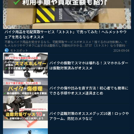
バイク用品を宅配買取サービス「ストスト」で売ってみた！ヘルメットやウ
ェアを売るならオススメ
不要なバイク用品を処分するなら、宅配買取サービスがオススメ！捨てるのは勿体無い、で
もメルカリやヤフオクに出すのは面倒だし手数料がかかる...STST（ストスト）なら手数料や
送料など完全無料で、自宅から送るだけでOKなので超簡単に売れます！ストストを実際に使
モトスポット
2024-09-04
ってみたので、流れや買取金額などを紹介します。
バイクの振動でスマホは壊れる！スマホホルダー
は振動対策済みがオススメ
バイクの傷や凹みを直す方法！初心者でも簡単に
できる手順やオススメ道具まとめ
バイク盗難対策のオススメグッズ10選！ロックや
アラーム、防犯カメラなど