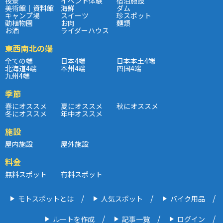
夜景
イベント体験
宿泊施設
美術館｜資料館
海鮮
ダム
キャンプ場
スイーツ
珍スポット
動植物園
お肉
麺類
お酒
ライダーハウス
東西南北の端
全ての端
日本4端
日本本土4端
北海道4端
本州4端
四国4端
九州4端
季節
春にオススメ
夏にオススメ
秋にオススメ
冬にオススメ
年中オススメ
施設
屋内施設
屋外施設
料金
無料スポット
有料スポット
モトスポットとは
人気スポット
バイク用品
ルートを作成
記事一覧
ログイン