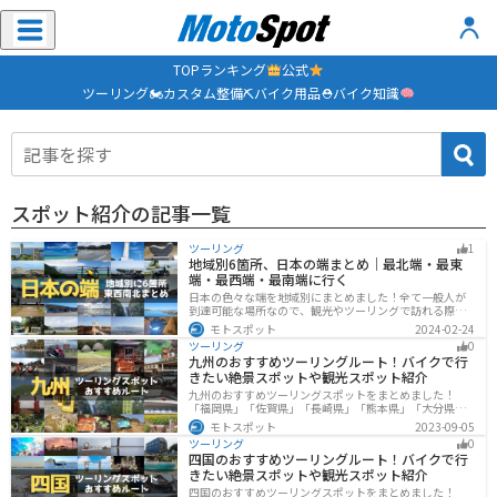
TOP
ランキング
公式
ツーリング🏍
カスタム整備⛏
バイク用品⛑
バイク知識
スポット紹介の記事一覧
ツーリング
1
地域別6箇所、日本の端まとめ｜最北端・最東
端・最西端・最南端に行く
日本の色々な端を地域別にまとめました！全て一般人が
到達可能な場所なので、観光やツーリングで訪れる際の
参考にしてください。
モトスポット
2024-02-24
ツーリング
0
九州のおすすめツーリングルート！バイクで行
きたい絶景スポットや観光スポット紹介
九州のおすすめツーリングスポットをまとめました！
「福岡県」「佐賀県」「長崎県」「熊本県」「大分県」
「宮崎都」「鹿児島県」の各県の観光地紹介します。自
モトスポット
2023-09-05
然豊かな山々や湖、温泉地が点在し、四季折々の景色を
ツーリング
0
楽しめるスポットが多数あります。バイクで九州にツー
四国のおすすめツーリングルート！バイクで行
リングに行く際は参考にしてください。
きたい絶景スポットや観光スポット紹介
四国のおすすめツーリングスポットをまとめました！