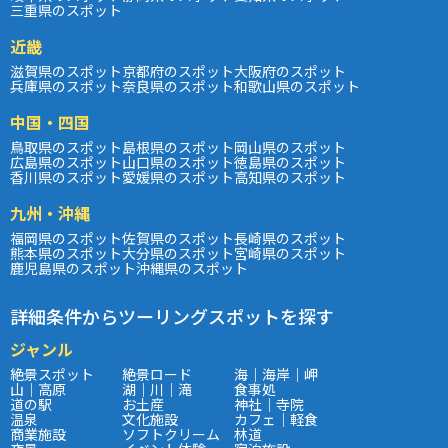
三重県のスポット
近畿
滋賀県のスポット
京都府のスポット
大阪府のスポット
兵庫県のスポット
奈良県のスポット
和歌山県のスポット
中国・四国
鳥取県のスポット
島根県のスポット
岡山県のスポット
広島県のスポット
山口県のスポット
徳島県のスポット
香川県のスポット
愛媛県のスポット
高知県のスポット
九州・沖縄
福岡県のスポット
佐賀県のスポット
長崎県のスポット
熊本県のスポット
大分県のスポット
宮崎県のスポット
鹿児島県のスポット
沖縄県のスポット
詳細条件からツーリングスポットを探す
ジャンル
絶景スポット
絶景ロード
海｜海岸｜岬
山｜高原
湖｜川｜滝
食事処
道の駅
お土産
神社｜寺院
温泉
文化施設
カフェ｜軽食
商業施設
ソフトクリーム
林道