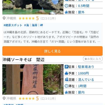
滞在：
0.5時間
施設：
屋外
5
沖縄県
（口コミ1件）
#絶景スポット
#海｜海岸｜岬
は沖縄本島の北部、恩納村にあるビーチです。近隣に「万座毛」や「万座ビ
ーチ」など多くのリゾート地があります。アポガマビーチの特徴は「自然の
洞窟アポガマ」です。沖縄の方言で「ガマ=洞窟」という意味があります。海
岸の真ん中には巨大な洞窟がありその洞窟の中から外海も一望できます。ま
詳しく見る
た、ダイビングやシュノーケリングの人気スポットでもあり、夕方にはキレ
イな夕日も拝めます。
沖縄ソーキそば 楚辺
お気に入り
駐車：
駐車場あり
予算：
1000円
混雑：
混んでいる
滞在：
1時間
施設：
屋内
5
沖縄県
（口コミ1件）