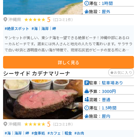
滞在：
1時間
施設：
屋外
5
沖縄県
（口コミ1件）
#絶景スポット
#海｜海岸｜岬
サンセットが美しい、東シナ海を一望できる絶景ビーチ！沖縄中部にあるロ
ーカルビーチです。週末には外人さんと地元の人たちで賑わいます。サラサラ
で白い砂浜と透明度の高い海が特徴で、琉球石灰岩がビーチの至る所にあ
り、とてもキレイなビーチです。
詳しく見る
シーサイド カデナマリーナ
お気に入り
駐車：
駐車場あり
予算：
3000円
混雑：
普通
滞在：
1.5時間
施設：
屋内
5
沖縄県
（口コミ1件）
#海｜海岸｜岬
#食事処
#カフェ｜軽食
#お肉