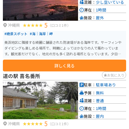
混雑：
少し空いている
滞在：
1時間
施設：
屋外
5
沖縄県
（口コミ1件）
#絶景スポット
#海｜海岸｜岬
美浜地区に隣接する綺麗に舗装された防波堤がある海岸です。サーフィンや
ダイビングも楽しめる場所で、時期によってはかなりの人で賑わっていま
す。観光客だけでなく、地元の方も多く訪れる場所となっています。夕日がと
ても綺麗に見られます。
詳しく見る
道の駅 喜名番所
お気に入り
駐車：
駐車場あり
予算：
無料
混雑：
普通
滞在：
1時間
施設：
屋内
5
沖縄県
（口コミ1件）