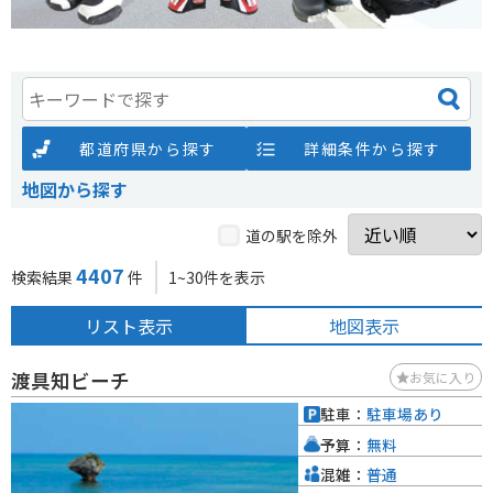
都道府県から探す
詳細条件から探す
地図から探す
道の駅を除外
4407
検索結果
件
1~30件を表示
リスト表示
地図表示
渡具知ビーチ
お気に入り
駐車：
駐車場あり
予算：
無料
混雑：
普通