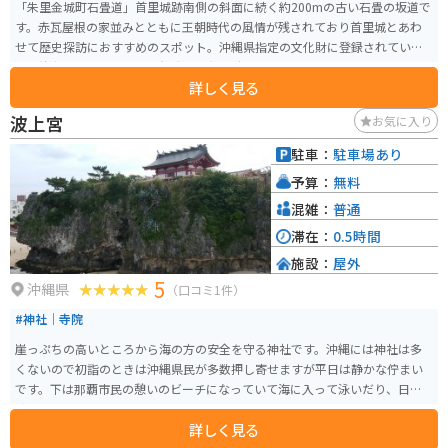
「朱里金城町石畳道」首里城跡南側の斜面に続く約200mの古い石畳の坂道で
す。赤瓦屋根の家並みとともに王朝時代の風情が残されており首里城とあわ
せて歴史探訪におすすめのスポット。沖縄県指定の文化財に登録されていま
す。徒歩1or2分のところに観光用の無料駐車場があります。
詳しく見る
波上宮
お気に入り
駐車：
駐車場あり
予算：
無料
混雑：
普通
滞在：
0.5時間
施設：
屋外
5
沖縄県
（口コミ1件）
#神社｜寺院
崖っぷちの高いところから海の方の安全を守る神社です。沖縄には神社は多
くないので初詣のときは沖縄県民が多数押し寄せますが平日は静かな佇まい
です。下は那覇市民の憩いのビーチになっていて海に入って泳いだり、日光
浴ができます。
詳しく見る