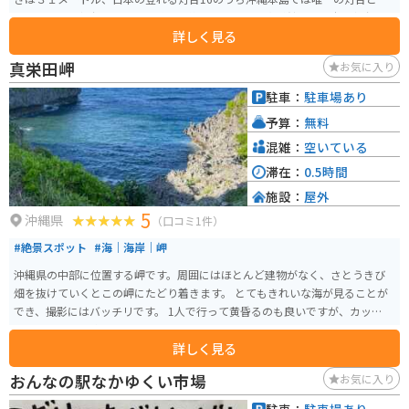
っています。灯台の上からの眺めは絶景です。1Fの資料館には日本の灯台の
詳しく見る
ルーツと歴史、灯台の灯器などの資料が展示されています。
真栄田岬
お気に入り
駐車：
駐車場あり
予算：
無料
混雑：
空いている
滞在：
0.5時間
施設：
屋外
5
沖縄県
（口コミ1件）
#絶景スポット
#海｜海岸｜岬
沖縄県の中部に位置する岬です。周囲にはほとんど建物がなく、さとうきび
畑を抜けていくとこの岬にたどり着きます。 とてもきれいな海が見ることが
でき、撮影にはバッチリです。 1人で行って黄昏るのも良いですが、カップル
で行くととても楽しいかもしれません.
詳しく見る
おんなの駅なかゆくい市場
お気に入り