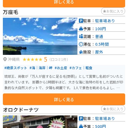
詳しく見る
万座毛
お気に入り
駐車：
駐車場あり
予算：
100円
混雑：
普通
滞在：
0.5時間
施設：
屋外
5
沖縄県
（口コミ1件）
#絶景スポット
#海｜海岸｜岬
#お土産
#カフェ｜軽食
琉球王、尚敬が「万人が座するに足る毛(野原)」として賞賛し名前がついたと
言われています。 那覇から1時間半ほど、大きな海に独特の形をした岩肌が印
象的な大自然スポットで、夕陽も綺麗です。 1人で景色を眺めるもよし、仲間
と行って記念撮影するのもいいと思います。 風が強い冬はオススメできない
詳しく見る
かも…。施設が新しくなり食事処や土産物もあります。万座毛限定の切手自販
機があります。遊歩道観覧料は100円です。
オロクドーナツ
お気に入り
駐車：
駐車場あり
予算：
500円