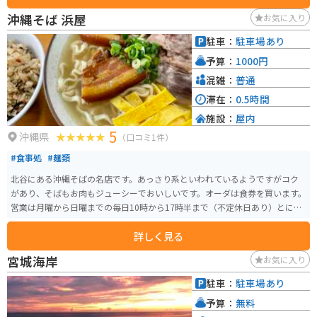
沖縄そば 浜屋
お気に入り
駐車：
駐車場あり
予算：
1000円
混雑：
普通
滞在：
0.5時間
施設：
屋内
5
沖縄県
（口コミ1件）
#食事処
#麺類
北谷にある沖縄そばの名店です。あっさり系といわれているようですがコク
があり、そばもお肉もジューシーでおいしいです。オーダは食券を買います。
営業は月曜から日曜までの毎日10時から17時半まで（不定休日あり）とにか
く美味しいです。テイクアウトもあります。
詳しく見る
宮城海岸
お気に入り
駐車：
駐車場あり
予算：
無料