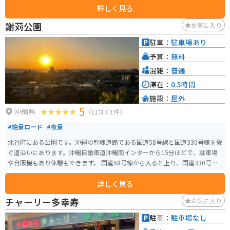
詳しく見る
ったらぜひ行って欲しいスポットのひとつだと思います。
謝苅公園
お気に入り
駐車：
駐車場あり
予算：
無料
混雑：
普通
滞在：
0.5時間
施設：
屋外
5
沖縄県
（口コミ1件）
#絶景ロード
#夜景
北谷町にある公園です。沖縄の幹線道路である国道58号線と国道330号線を繋
ぐ道沿いにあります。沖縄自動車道沖縄南インターから15分ほどで、駐車場
や自販機もあり休憩もできます。 国道58号線から入ると上り、国道330号線
から入ると下りのワインディングを楽しめます。集落内を通る道で幅員は狭
詳しく見る
く、急カーブも多いので安全運転で走行してください。夕方に行くと沈む夕
日と美浜アメリカンビレッジを含む夜景を楽しめます。
チャーリー多幸寿
お気に入り
駐車：
駐車場なし