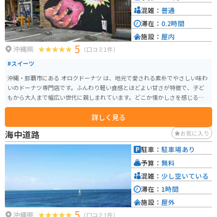
混雑：
普通
滞在：
0.2時間
施設：
屋内
5
沖縄県
（口コミ1件）
#スイーツ
沖縄・那覇市にある オロクドーナツ は、地元で愛される素朴でやさしい味わ
いのドーナツ専門店です。ふんわり軽い食感とほどよい甘さが特徴で、子ど
もから大人まで幅広い世代に親しまれています。どこか懐かしさを感じる手
作りの味は、毎日でも食べたくなるおいしさ。おやつや手土産にもぴったり
詳しく見る
な、沖縄のローカルスイーツの名店です。
海中道路
お気に入り
駐車：
駐車場あり
予算：
無料
混雑：
少し空いている
滞在：
1時間
施設：
屋外
5
沖縄県
（口コミ1件）