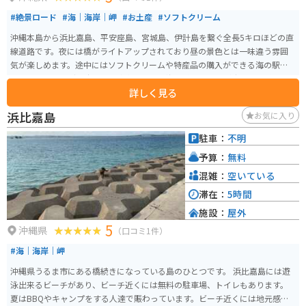
#絶景ロード
#海｜海岸｜岬
#お土産
#ソフトクリーム
沖縄本島から浜比嘉島、平安座島、宮城島、伊計島を繋ぐ全長5キロほどの直
線道路です。夜には橋がライトアップされており昼の景色とは一味違う雰囲
気が楽しめます。途中にはソフトクリームや特産品の購入ができる海の駅が
あり、パーキングも広いので車内からでも海を眺めることが出来る素敵な場
詳しく見る
所です。
浜比嘉島
お気に入り
駐車：
不明
予算：
無料
混雑：
空いている
滞在：
5時間
施設：
屋外
5
沖縄県
（口コミ1件）
#海｜海岸｜岬
沖縄県うるま市にある橋続きになっている島のひとつです。 浜比嘉島には遊
泳出来るビーチがあり、ビーチ近くには無料の駐車場、トイレもあります。
夏はBBQやキャンプをする人達で賑わっています。ビーチ近くには地元感漂