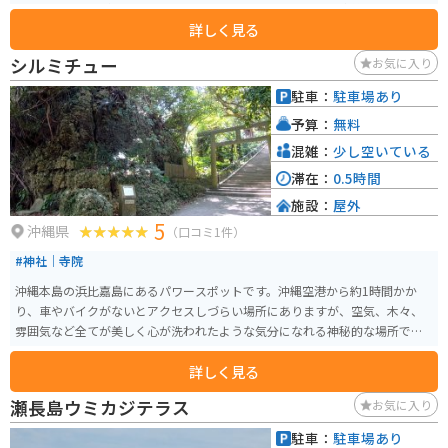
う天ぷら屋さんがあり、もずく天ぷらやお魚の天ぷら、かき氷等をいただけ
詳しく見る
ます。
シルミチュー
お気に入り
駐車：
駐車場あり
予算：
無料
混雑：
少し空いている
滞在：
0.5時間
施設：
屋外
5
沖縄県
（口コミ1件）
#神社｜寺院
沖縄本島の浜比嘉島にあるパワースポットです。沖縄空港から約1時間かか
り、車やバイクがないとアクセスしづらい場所にありますが、空気、木々、
雰囲気など全てが美しく心が洗われたような気分になれる神秘的な場所で
す。
詳しく見る
瀬長島ウミカジテラス
お気に入り
駐車：
駐車場あり