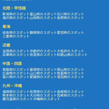
北陸・甲信越
新潟県のスポット
富山県のスポット
石川県のスポット
福井県のスポット
山梨県のスポット
長野県のスポット
東海
岐阜県のスポット
静岡県のスポット
愛知県のスポット
三重県のスポット
近畿
滋賀県のスポット
京都府のスポット
大阪府のスポット
兵庫県のスポット
奈良県のスポット
和歌山県のスポット
中国・四国
鳥取県のスポット
島根県のスポット
岡山県のスポット
広島県のスポット
山口県のスポット
徳島県のスポット
香川県のスポット
愛媛県のスポット
高知県のスポット
九州・沖縄
福岡県のスポット
佐賀県のスポット
長崎県のスポット
熊本県のスポット
大分県のスポット
宮崎県のスポット
鹿児島県のスポット
沖縄県のスポット