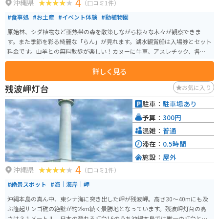
4
沖縄県
（口コミ1件）
#食事処
#お土産
#イベント体験
#動植物園
原始林、シダ植物など亜熱帯の森を散策しながら様々な木々が観察できま
す。また季節を彩る綺麗な「らん」が見れます。湖水観賞船は入場券とセット
料金です。山羊との無料散歩が楽しい！カヌーに牛車、アスレチック、各種イ
ベントも盛り沢山で食事処もあり1日楽しめます。
詳しく見る
残波岬灯台
お気に入り
駐車：
駐車場あり
予算：
300円
混雑：
普通
滞在：
0.5時間
施設：
屋外
4
沖縄県
（口コミ1件）
#絶景スポット
#海｜海岸｜岬
沖縄本島の真ん中、東シナ海に突き出した岬が残波岬。高さ30～40mにも及
ぶ隆起サンゴ礁の絶壁が約2km続く景勝地となっています。残波岬灯台の高
さは３１メートル、日本の登れる灯台16のうち沖縄本島では唯一の灯台とな