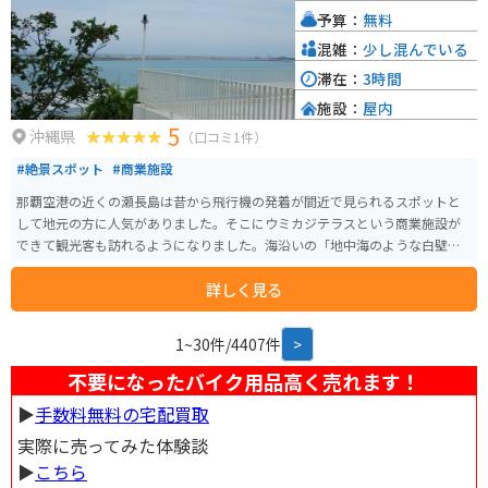
予算：
無料
混雑：
少し混んでいる
滞在：
3時間
施設：
屋内
5
沖縄県
（口コミ1件）
#絶景スポット
#商業施設
那覇空港の近くの瀬長島は昔から飛行機の発着が間近で見られるスポットと
して地元の方に人気がありました。そこにウミカジテラスという商業施設が
できて観光客も訪れるようになりました。海沿いの「地中海のような白壁建
築」には飲食店や土産店がたくさん入り、楽しいスポットになっています。
詳しく見る
島は右回転の一方通行です。
1~30件/4407件
>
不要になったバイク用品高く売れます！
▶︎
手数料無料の宅配買取
実際に売ってみた体験談
▶︎
こちら