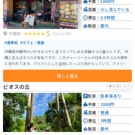
予算：
1000円
混雑：
少し混んでいる
滞在：
0.5時間
施設：
屋内
5
沖縄県
（口コミ1件）
#食事処
#カフェ｜軽食
沖縄県沖縄市のいわゆるコザと言うエリアにある老舗タコス屋さんです。 沖
縄と言えばタコスが有名ですが、このチャーリーさんが日本のタコスの発祥
と言われてます。パリパリとした生地にたっぷり肉が入っていて、アメリカン
な雰囲気と、古き良き沖縄の空気を感じることができます。
詳しく見る
ビオスの丘
お気に入り
駐車：
駐車場あり
予算：
2000円
混雑：
普通
滞在：
3時間
施設：
屋外