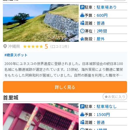
駐車：
駐車場あり
予算：
600円
混雑：
普通
滞在：
2時間
施設：
屋外
5
沖縄県
（口コミ1件）
#絶景スポット
2000年にユネスコの世界遺産に登録されました。日本城郭協会の続日本100
名城にも勝連城跡が選定されています。15世紀、海外貿易により勝連に繁栄
をもたらした阿麻和利が居城していました。自然の断崖を利用した難攻不落
の城と言われる勝連城、その城壁は美しくきれいな曲線を描き、優雅さも感
詳しく見る
じられます。頂上に登ると、海が一望できる沖縄有数の景勝地です。
首里城
お気に入り
駐車：
駐車場なし
予算：
1500円
混雑：
普通