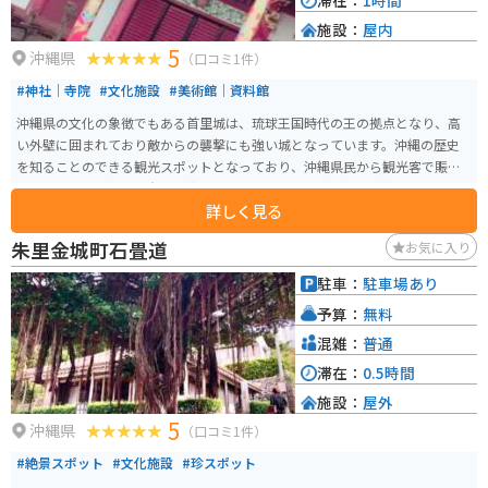
滞在：
1時間
施設：
屋内
5
沖縄県
（口コミ1件）
#神社｜寺院
#文化施設
#美術館｜資料館
沖縄県の文化の象徴でもある首里城は、琉球王国時代の王の拠点となり、高
い外壁に囲まれており敵からの襲撃にも強い城となっています。沖縄の歴史
を知ることのできる観光スポットとなっており、沖縄県民から観光客で賑わ
っています。火事で城自体が消失してしまいましたが、復旧が続いている現
詳しく見る
在も入城が可能となっているので、是非入城してみてください。
朱里金城町石畳道
お気に入り
駐車：
駐車場あり
予算：
無料
混雑：
普通
滞在：
0.5時間
施設：
屋外
5
沖縄県
（口コミ1件）
#絶景スポット
#文化施設
#珍スポット