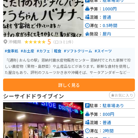
駐車：
駐車場あり
予算：
1000円
混雑：
普通
滞在：
0.5時間
施設：
屋内
5
沖縄県
（口コミ1件）
#食事処
#お土産
#カフェ｜軽食
#ソフトクリーム
#スイーツ
「(通称) おんなの駅」恩納村農水産物販売センター 恩納村でとれた新鮮で珍
しい農産物（果物・島野菜）や土産品などがあります。新鮮な食材を使用し
た屋台もあり、評判のフルーツかき氷や沖縄そば、サータアンダギーなど美
味しいものも盛りだくさん。マンゴーやいろんな品種の島バナナ、グアバ
詳しく見る
（赤、白）、ドラゴンフルーツ（赤、白）などなど。果物野菜はスーパーで
買うより新鮮で安く入手できます。
シーサイドドライブイン
お気に入り
駐車：
駐車場あり
予算：
800円
混雑：
普通
滞在：
2時間