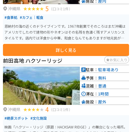
施設：
屋内
5
沖縄県
（口コミ1件）
#食事処
#カフェ｜軽食
恩納村の海の近くのドライブインです。1967年創業でそのころはまだ沖縄は
アメリカでしたので建物の形やネオンはその名残を色濃く残すアメリカンス
タイルです。店内では洋食から中華、和食となんでもありますが地元民が必
ず注文するのが、名物のスープです。そして店の外はビーチなのでまさにシ
詳しく見る
ーサイドを楽しめます。ハンバーガーなどのテイクアウトあり。
前田高地 ハクソーリッジ
お気に入り
駐車：
駐車場あり
予算：
無料
混雑：
普通
滞在：
1時間
施設：
屋外
4
沖縄県
（口コミ1件）
#絶景スポット
#文化施設
映画「ハクソー・リッジ（原題：HACKSAW RIDGE）」の舞台になった場所。