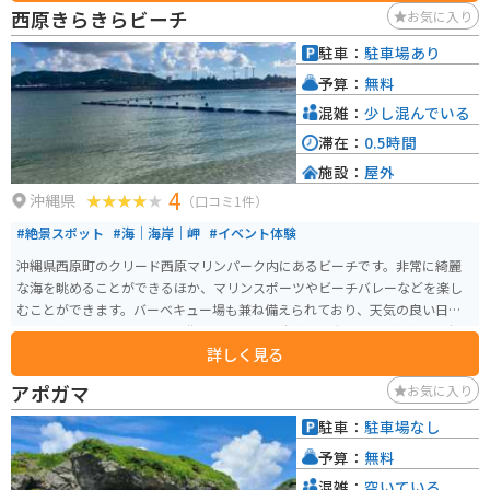
西原きらきらビーチ
お気に入り
駐車：
駐車場あり
予算：
無料
混雑：
少し混んでいる
滞在：
0.5時間
施設：
屋外
4
沖縄県
（口コミ1件）
#絶景スポット
#海｜海岸｜岬
#イベント体験
沖縄県西原町のクリード西原マリンパーク内にあるビーチです。非常に綺麗
な海を眺めることができるほか、マリンスポーツやビーチバレーなどを楽し
むことができます。バーベキュー場も兼ね備えられており、天気の良い日の
休日は混み合っています。市街地から近く、駐車場も広いため、気軽に沖縄
詳しく見る
の綺麗な海を眺めることができます。
アポガマ
お気に入り
駐車：
駐車場なし
予算：
無料
混雑：
空いている