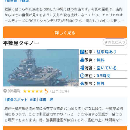
#食事処
#麺類
戦後に建てられた民家を改築した沖縄そばのお店です。赤瓦の屋根は、店内
からはその裏側が見えるように天井が吹き抜けになっており、アメリカのオ
ールディーズのBGMとシャンデリアが特徴的です。 懐かしさの中にも新しい
雰囲気の中で食べるそばは、あっさり味のスープで柔らかく煮込まれた肉と
詳しく見る
の相性が抜群。定番の三枚肉の沖縄そばはもちろん、ソーキそば、てびちそ
ば等もあります。
平敷屋タキノー
お気に入り
駐車：
駐車場あり
予算：
無料
混雑：
空いている
滞在：
0.5時間
施設：
屋外
5
沖縄県
（口コミ1件）
#絶景スポット
#海｜海岸｜岬
勝連平敷屋集落の南端に所在する標高70m余りの小さな丘陵で、平敷屋公園
内にあります。ここは米軍基地のホワイトビーチに停泊する軍艦が一望でき
る場所でもあります。特に強襲揚陸艦が停泊すると、艦艇の上に戦闘機など
も止まっていたりします。