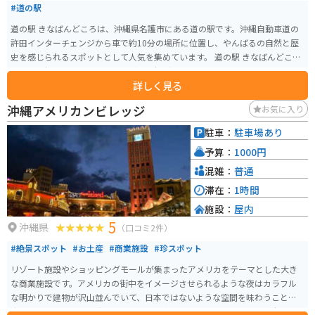
#道の駅
道の駅 きなばんどころは、沖縄県名護市にある道の駅です。沖縄自動車道の
許田インターチェンジから車で約10分の場所に位置し、やんばるの自然と歴
史を感じられるスポットとして人気を集めています。 道の駅 きなばんどころ
には、沖縄そばやタコライスなどの沖縄グルメが味わえるレストランや、地
詳しく見る
元でとれた新鮮な野菜や果物を販売する農産物直売所があります。また、名
護市の特産品であるシークヮーサージュースやちんすこうなども販売されて
沖縄アメリカンビレッジ
お気に入り
います。 バイクで訪れる場合、道の駅 きなばんどころには広い駐車場が完備
されているので安心です。周辺には、沖縄美ら海水族館や古宇利島など、観光
駐車：
駐車場あり
スポットも点在しているので、ツーリングの拠点としてもおすすめです。
予算：
1000円
混雑：
普通
滞在：
1時間
施設：
屋内
5
沖縄県
（口コミ2件）
#絶景スポット
#お土産
#商業施設
#珍スポット
リゾート施設やショッピングモールが集まったアメリカをテーマとした大き
な商業施設です。アメリカの街中をイメージさせられるような夜はカラフル
な明かりで建物が沢山並んでいて、日本ではないような空間を味わうことが
出来ます。 建物内では海を眺めながらご飯を食べられるお店もあり沖縄に行