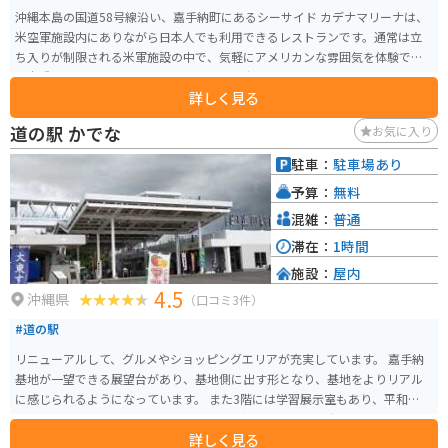
沖縄本島の国道58号線沿い、嘉手納町にあるシーサイド カデナマリーナは、
米空軍施設内にありながら日本人でも利用できるレストランです。通常は立
ち入りが制限される米軍施設の中で、気軽にアメリカンな雰囲気を体験でき
る貴重なスポットとなっています。店内は広々として開放感があり、テラス
詳しく見る
席からは海を一望できる抜群のロケーションが魅力です。 料理はボリューム
満点のハンバーガーやタコス、パスタ、ステーキなどが揃い、本場らしい味
道の駅 かでな
お気に入り
を楽しめます。価格は為替レートの影響を受けるため変動がありますが、ク
レジットカードでの支払いが安心です。国道沿いでアクセスしやすく、ツー
駐車：
駐車場あり
リング途中の休憩や食事スポットとしても立ち寄りやすいのがポイントで
予算：
無料
す。夕暮れ時の景色も美しく、バイクで訪れる価値のある一軒です。
混雑：
普通
滞在：
1時間
施設：
屋内
4.5
沖縄県
（口コミ3件）
#道の駅
リニューアルして、グルメやショッピングエリアが充実しています。 嘉手納
基地が一望できる展望台があり、基地側に出す形となり、基地をよりリアル
に感じられるようになっています。 また3階には学習展示室もあり、平和学習
もできる施設となっています。 嘉手納のグルメを中心に沖縄農産物やお土産
詳しく見る
も種類豊富に販売しております。