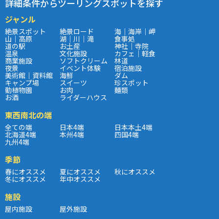
詳細条件からツーリングスポットを探す
ジャンル
絶景スポット
絶景ロード
海｜海岸｜岬
山｜高原
湖｜川｜滝
食事処
道の駅
お土産
神社｜寺院
温泉
文化施設
カフェ｜軽食
商業施設
ソフトクリーム
林道
夜景
イベント体験
宿泊施設
美術館｜資料館
海鮮
ダム
キャンプ場
スイーツ
珍スポット
動植物園
お肉
麺類
お酒
ライダーハウス
東西南北の端
全ての端
日本4端
日本本土4端
北海道4端
本州4端
四国4端
九州4端
季節
春にオススメ
夏にオススメ
秋にオススメ
冬にオススメ
年中オススメ
施設
屋内施設
屋外施設