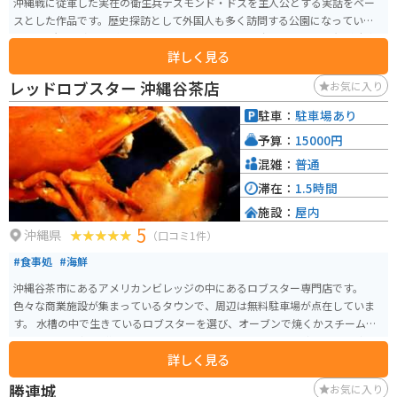
沖縄戦に従軍した実在の衛生兵デズモンド・ドスを主人公とする実話をベー
スとした作品です。歴史探訪として外国人も多く訪問する公園になっていま
す。 場所は「浦添城跡」とほぼ同じ、景色の良い高台にあります。無料駐車
詳しく見る
場あり。
レッドロブスター 沖縄谷茶店
お気に入り
駐車：
駐車場あり
予算：
15000円
混雑：
普通
滞在：
1.5時間
施設：
屋内
5
沖縄県
（口コミ1件）
#食事処
#海鮮
沖縄谷茶市にあるアメリカンビレッジの中にあるロブスター専門店です。
色々な商業施設が集まっているタウンで、周辺は無料駐車場が点在していま
す。 水槽の中で生きているロブスターを選び、オーブンで焼くかスチームで
蒸すかの調理方法が選べます。ロブスターとパエリア、サラダスープなどのセ
詳しく見る
ットが堪能できます。
勝連城
お気に入り