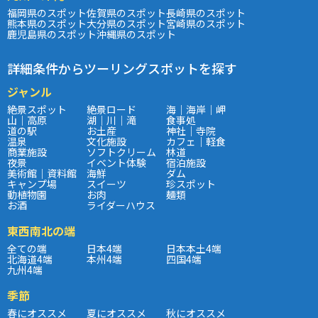
福岡県のスポット
佐賀県のスポット
長崎県のスポット
熊本県のスポット
大分県のスポット
宮崎県のスポット
鹿児島県のスポット
沖縄県のスポット
詳細条件からツーリングスポットを探す
ジャンル
絶景スポット
絶景ロード
海｜海岸｜岬
山｜高原
湖｜川｜滝
食事処
道の駅
お土産
神社｜寺院
温泉
文化施設
カフェ｜軽食
商業施設
ソフトクリーム
林道
夜景
イベント体験
宿泊施設
美術館｜資料館
海鮮
ダム
キャンプ場
スイーツ
珍スポット
動植物園
お肉
麺類
お酒
ライダーハウス
東西南北の端
全ての端
日本4端
日本本土4端
北海道4端
本州4端
四国4端
九州4端
季節
春にオススメ
夏にオススメ
秋にオススメ