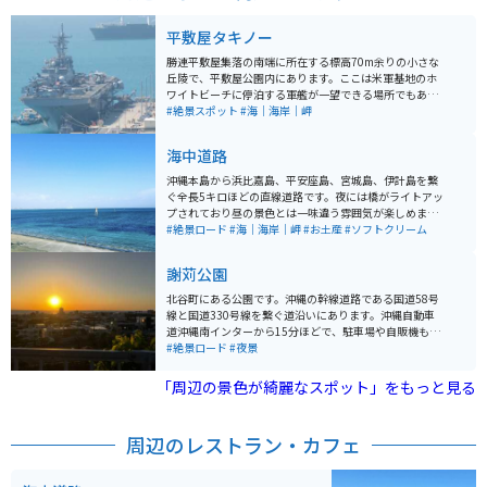
平敷屋タキノー
勝連平敷屋集落の南端に所在する標高70m余りの小さな
丘陵で、平敷屋公園内にあります。ここは米軍基地のホ
ワイトビーチに停泊する軍艦が一望できる場所でもあり
ます。特に強襲揚陸艦が停泊すると、艦艇の上に戦闘機
#絶景スポット
#海｜海岸｜岬
なども止まっていたりします。
海中道路
沖縄本島から浜比嘉島、平安座島、宮城島、伊計島を繋
ぐ全長5キロほどの直線道路です。夜には橋がライトアッ
プされており昼の景色とは一味違う雰囲気が楽しめま
す。途中にはソフトクリームや特産品の購入ができる海
#絶景ロード
#海｜海岸｜岬
#お土産
#ソフトクリーム
の駅があり、パーキングも広いので車内からでも海を眺
めることが出来る素敵な場所です。
謝苅公園
北谷町にある公園です。沖縄の幹線道路である国道58号
線と国道330号線を繋ぐ道沿いにあります。沖縄自動車
道沖縄南インターから15分ほどで、駐車場や自販機もあ
り休憩もできます。 国道58号線から入ると上り、国道33
#絶景ロード
#夜景
0号線から入ると下りのワインディングを楽しめます。集
落内を通る道で幅員は狭く、急カーブも多いので安全運
「周辺の景色が綺麗なスポット」をもっと見る
転で走行してください。夕方に行くと沈む夕日と美浜ア
メリカンビレッジを含む夜景を楽しめます。
周辺のレストラン・カフェ