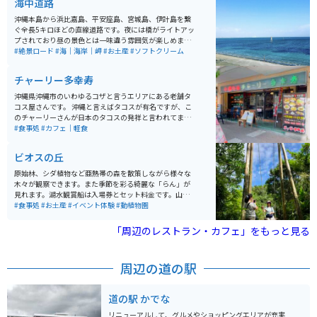
海中道路
沖縄本島から浜比嘉島、平安座島、宮城島、伊計島を繋
ぐ全長5キロほどの直線道路です。夜には橋がライトアッ
プされており昼の景色とは一味違う雰囲気が楽しめま
す。途中にはソフトクリームや特産品の購入ができる海
#絶景ロード
#海｜海岸｜岬
#お土産
#ソフトクリーム
の駅があり、パーキングも広いので車内からでも海を眺
めることが出来る素敵な場所です。
チャーリー多幸寿
沖縄県沖縄市のいわゆるコザと言うエリアにある老舗タ
コス屋さんです。 沖縄と言えばタコスが有名ですが、こ
のチャーリーさんが日本のタコスの発祥と言われてま
す。パリパリとした生地にたっぷり肉が入っていて、ア
#食事処
#カフェ｜軽食
メリカンな雰囲気と、古き良き沖縄の空気を感じること
ができます。
ビオスの丘
原始林、シダ植物など亜熱帯の森を散策しながら様々な
木々が観察できます。また季節を彩る綺麗な「らん」が
見れます。湖水観賞船は入場券とセット料金です。山羊
との無料散歩が楽しい！カヌーに牛車、アスレチック、
#食事処
#お土産
#イベント体験
#動植物園
各種イベントも盛り沢山で食事処もあり1日楽しめます。
「周辺のレストラン・カフェ」をもっと見る
周辺の道の駅
道の駅 かでな
リニューアルして、グルメやショッピングエリアが充実