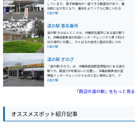
しています。 嘉手納基地が一望できる展望台があり、基
地側に出す形となり、基地をよりリアルに感じられるよ
うになっています。 また3階には学習展示室もあり、平
#道の駅
和学習もできる施設となっています。 嘉手納のグルメを
中心に沖縄農産物やお土産も種類豊富に販売しておりま
道の駅 喜名番所
す。
道の駅 きなばんどころは、沖縄県名護市にある道の駅で
す。沖縄自動車道の許田インターチェンジから車で約10
分の場所に位置し、やんばるの自然と歴史を感じられる
スポットとして人気を集めています。 道の駅 きなばんど
#道の駅
ころには、沖縄そばやタコライスなどの沖縄グルメが味
わえるレストランや、地元でとれた新鮮な野菜や果物を
道の駅 ぎのざ
販売する農産物直売所があります。また、名護市の特産
品であるシークヮーサージュースやちんすこうなども販
「道の駅 ぎのざ」は、沖縄県国頭郡宜野座村にある道の
売されています。 バイクで訪れる場合、道の駅 きなばん
駅です。国道329号線沿いに位置し、沖縄自動車道の宜
どころには広い駐車場が完備されているので安心です。
野座インターチェンジからもほど近い場所にあり、アク
周辺には、沖縄美ら海水族館や古宇利島など、観光スポ
セスも便利です。 施設内には、地元の新鮮な野菜や果物
#道の駅
ットも点在しているので、ツーリングの拠点としてもお
をはじめ、沖縄の特産品やお土産が豊富に揃っていま
すすめです。
す。レストランでは、沖縄そばなどの沖縄料理や、地元
「周辺の道の駅」をもっと見る
の食材を使った料理を楽しむことができます。また、道
の駅に隣接して、野球場や多目的広場などのスポーツ施
設を備えた「ぎのざ運動公園」があります。 ツーリング
の休憩場所としても最適な場所で、沖縄の自然を感じな
オススメスポット紹介記事
がら、地元の美味しいものを楽しんでみてはいかがでし
ょうか。バイクで訪れる場合、道の駅には広い駐車場が
完備されているので安心です。 宜野座村は、パイナップ
ルやマンゴーなどの果物の産地としても知られていま
す。道の駅周辺には、パイナップルパークなどの観光農
園もあり、旬のフルーツ狩りを楽しむこともできます。