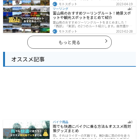
然豊かな山々や湖、温泉地が点在し、四季折々の景色を
モトスポット
2023-04-19
楽しめるスポットが多数あります。バイクで秋田県にツ
ツーリング
1
ーリングに行く際は参考にしてください。
富山県のおすすめツーリングルート！絶景スポ
ットや観光スポットをまとめて紹介
富山県のおすすめツーリングルートをまとめました！
「西部」「東部」の2つのルート紹介します。自然豊かな
山と海、温泉が充実しており、美術館などもあるので、
モトスポット
2023-02-28
自然を満喫するツーリングができます。バイクで富山県
にツーリングに行く際は参考にしてください。
もっと見る
オススメ記事
バイク用品
0
雨でも快適にバイクに乗る方法＆オススメ雨対
策グッズまとめ
雨。それはライダーの天敵です。無計画に雨の中を走ろ