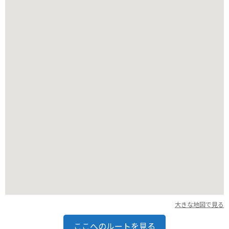
辺には、沖縄料理店やカフェもあるので、観光の拠点にも最適
です。
大きな地図で見る
ここへのルートを見る