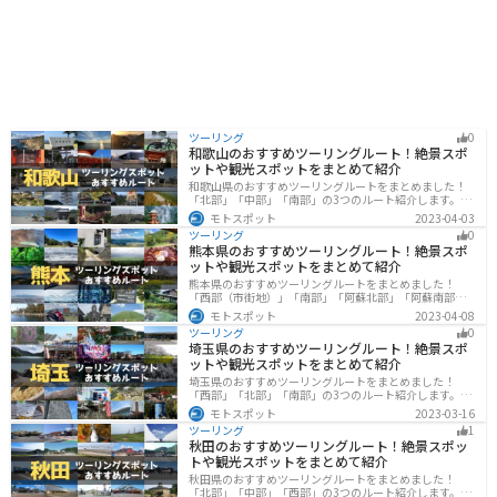
ツーリング
0
和歌山のおすすめツーリングルート！絶景スポ
ットや観光スポットをまとめて紹介
和歌山県のおすすめツーリングルートをまとめました！
「北部」「中部」「南部」の3つのルート紹介します。海
と山に囲まれた自然豊かなエリアが広がり、様々な楽し
モトスポット
2023-04-03
み方ができます。バイクで和歌山県にツーリングに行く
ツーリング
0
際は参考にしてください。
熊本県のおすすめツーリングルート！絶景スポ
ットや観光スポットをまとめて紹介
熊本県のおすすめツーリングルートをまとめました！
「西部（市街地）」「南部」「阿蘇北部」「阿蘇南部」
の4つのルート紹介します。阿蘇山や天草諸島をはじめと
モトスポット
2023-04-08
した豊かな自然や、熊本城や水前寺成趣園など歴史ある
ツーリング
0
観光スポットが多数あり、様々な楽しみ方ができます。
埼玉県のおすすめツーリングルート！絶景スポ
バイクで熊本県にツーリングに行く際は参考にしてくだ
ットや観光スポットをまとめて紹介
さい。
埼玉県のおすすめツーリングルートをまとめました！
「西部」「北部」「南部」の3つのルート紹介します。自
然豊かな西側と街中の東側で違った楽しみ方ができま
モトスポット
2023-03-16
す。バイクで埼玉県にツーリングに行く際は参考にして
ツーリング
1
ください。
秋田のおすすめツーリングルート！絶景スポッ
トや観光スポットをまとめて紹介
秋田県のおすすめツーリングルートをまとめました！
「北部」「中部」「西部」の3つのルート紹介します。自