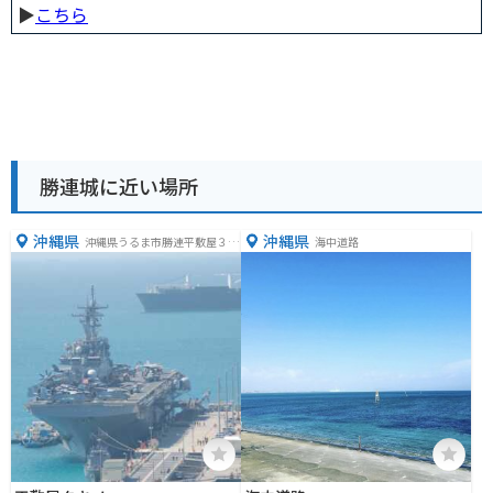
▶︎
こちら
勝連城に近い場所
沖縄県
沖縄県
沖縄県うるま市勝連平敷屋３４
海中道路
８３