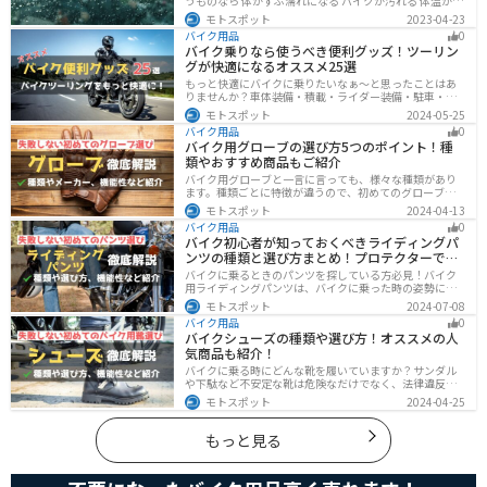
うものなら 体がずぶ濡れになる バイクが汚れる 体温が奪
われて集中力が低下する 雨で視界が悪くなる 路面が濡れ
モトスポット
2023-04-23
て滑りやすくなるなど、晴れの日にはないマイナス要素
バイク用品
0
が盛りだくさんでライダーに押し寄せてきます。そんな
バイク乗りなら使うべき便利グッズ！ツーリン
雨の中を好んで走ろうなんて誰も考えていないはずです
グが快適になるオススメ25選
が、どうしても避けられない場合もありますよね。この
記事では、レインウエアや防水バッグをはじめ、ライダ
もっと快適にバイクに乗りたいなぁ〜と思ったことはあ
ーや荷物を雨から守るための方法やグッズなどについて
りませんか？車体装備・積載・ライダー装備・駐車・メ
紹介します。雨はライダーにとって非常に厄介なモノで
ンテ・トラブル対応の6ジャンルで、バイクをもっと快適
モトスポット
2024-05-25
すが、バッチリと対策しておけば意外と快適に走れてし
にするオススメ便利グッズを紹介します！
まうものです
バイク用品
0
バイク用グローブの選び方5つのポイント！種
類やおすすめ商品もご紹介
バイク用グローブと一言に言っても、様々な種類があり
ます。種類ごとに特徴が違うので、初めてのグローブ選
びで失敗しないように、しっかりと理解して選ぶように
モトスポット
2024-04-13
しましょう。この記事では、特徴やメリットデメリッ
バイク用品
0
ト、有名メーカーなど初心者が知っておくべきことをま
バイク初心者が知っておくべきライディングパ
とめました。
ンツの種類と選び方まとめ！プロテクターで脚
を守ろう
バイクに乗るときのパンツを探している方必見！バイク
用ライディングパンツは、バイクに乗った時の姿勢に最
適化されているので快適にバイクに乗ることができま
モトスポット
2024-07-08
す。プロテクター内蔵で安全性も高くなります。この記事
バイク用品
0
ではパンツの選び方や種類など初心者が知っておくべき
バイクシューズの種類や選び方！オススメの人
ことをまとめました。
気商品も紹介！
バイクに乗る時にどんな靴を履いていますか？サンダル
や下駄など不安定な靴は危険なだけでなく、法律違反に
なる可能性もあります。バイクに乗るときはバイク用に
モトスポット
2024-04-25
作られた専用の靴を履くようにしましょう。操作性や安
全性の向上性だけでなく、バイクとの一体感でよりカッ
コよくなります。
もっと見る