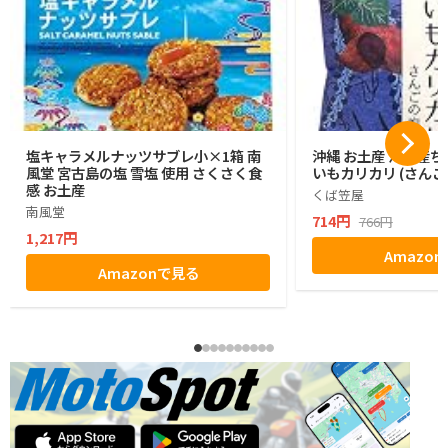
塩キャラメルナッツサブレ小×1箱 南
沖縄 お土産 沖縄産ち
風堂 宮古島の塩 雪塩 使用 さくさく食
いもカリカリ (さんご
感 お土産
くば笠屋
南風堂
714円
766円
1,217円
Amazo
Amazonで見る