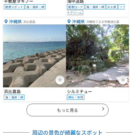
平敷屋タキノー
海中道路
絶景スポット
海｜海岸｜岬
絶景ロード
海｜海岸｜岬
お土産
ソフ
トクリーム
沖縄県
沖縄県
浜比嘉島
沖縄県うるま市勝連比嘉
浜比嘉島
シルミチュー
海｜海岸｜岬
神社｜寺院
もっと見る
周辺の景色が綺麗なスポット