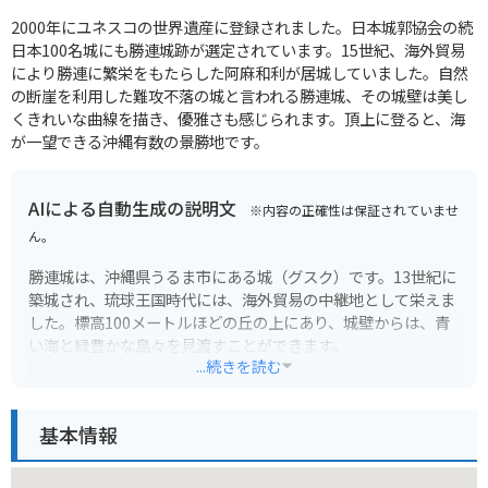
2000年にユネスコの世界遺産に登録されました。日本城郭協会の続
日本100名城にも勝連城跡が選定されています。15世紀、海外貿易
により勝連に繁栄をもたらした阿麻和利が居城していました。自然
の断崖を利用した難攻不落の城と言われる勝連城、その城壁は美し
くきれいな曲線を描き、優雅さも感じられます。頂上に登ると、海
が一望できる沖縄有数の景勝地です。
AIによる自動生成の説明文
※内容の正確性は保証されていませ
ん。
勝連城は、沖縄県うるま市にある城（グスク）です。13世紀に
築城され、琉球王国時代には、海外貿易の中継地として栄えま
した。標高100メートルほどの丘の上にあり、城壁からは、青
い海と緑豊かな島々を見渡すことができます。
...続きを読む
勝連城は、その歴史的価値と景観の美しさから、2000年に世界
遺産に登録されました。城内には、当時の面影を残す石垣や建
基本情報
物があり、沖縄の歴史と文化に触れることができます。
バイクで行く場合は、城の麓に駐車場があるので安心です。周