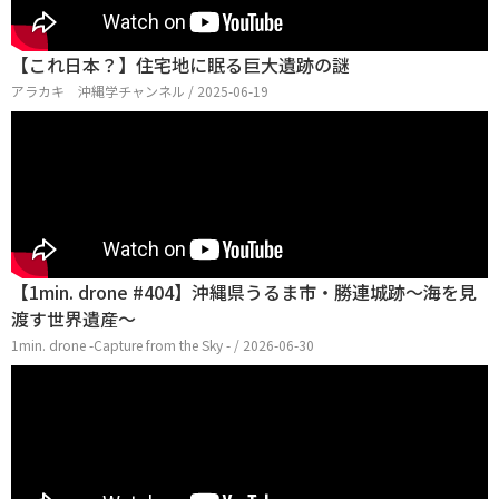
【これ日本？】住宅地に眠る巨大遺跡の謎
アラカキ 沖縄学チャンネル / 2025-06-19
【1min. drone #404】沖縄県うるま市・勝連城跡～海を見
渡す世界遺産～
1min. drone -Capture from the Sky - / 2026-06-30