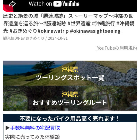
歴史と絶景の城「勝連城跡」ストーリーマップ～沖縄の世
界遺産を巡る旅～#勝連城跡 #世界遺産 #沖縄旅行 #沖縄観
光 #おきめぐり#okinawatrip #okinawasightseeing
観光快適Naviおきめぐり / 2024-10-31
YouTubeの利用規約
沖縄県
ツーリングスポット一覧
沖縄県
おすすめツーリングルート
不要になったバイク用品高く売れます！
▶︎
手数料無料の宅配買取
実際に売ってみた体験談