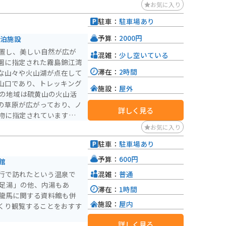
り、待ち時間もゆっくり過
お気に入り
場はありませんので、普通
駐車：
駐車場あり
す。季節によって、景色が
ます。
予算：
2000円
宿泊施設
位置し、美しい自然が広が
混雑：
少し空いている
園に指定された霧島錦江湾
滞在：
2時間
な山々や火山湖が点在して
山口であり、トレッキング
施設：
屋外
の草原が広がっており、ノ
詳しく見る
物に指定されています。こ
生しない植物です。また、
お気に入り
や大山レンゲ、夏つばきな
駐車：
駐車場あり
います。 えびの高
）
本最南端の屋外スケート
予算：
600円
館
どの施設が整備されていま
混雑：
普通
行で訪れたという温泉で
めていたススキが火山ガス
の足湯」の他、内湯もあ
滞在：
1時間
、「えびの高原」の地名の
た龍馬に関する資料館も併
施設：
屋内
くり観覧することをおすす
詳しく見る