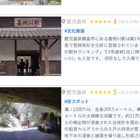
4
鹿児島県
（口コミ1件
#文化施設
鹿児島県霧島市にある嘉例川駅は築10
舎で登録有形文化財に登録されていま
の駅弁ランキング」で3年連続1位に
い川」も人気です。 切符なしで入場で
5
鹿児島県
（口コミ1件
#珍スポット
溝ノ口洞穴は、全長209.5メートル、横幅
メートルの大規模な洞窟です。約33
らの噴出物が浸食された谷地形を埋め
の姶良カルデラからの入戸火砕流が厚く堆
地下水の浸食と崩落を繰り返し形成さ