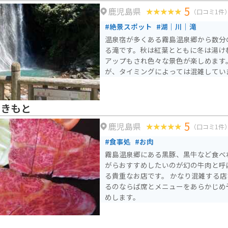
5
鹿児島県
（口コミ1件
#絶景スポット
#湖｜川｜滝
温泉宿が多くある霧島温泉郷から数分
る滝です。秋は紅葉とともに冬は湯け
アップもされ色々な景色が楽しめます
が、タイミングによっては混雑してい
わきもと
5
鹿児島県
（口コミ1件
#食事処
#お肉
霧島温泉郷にある黒豚、黒牛など食べ
がらおすすめしたいのが幻の牛肉と呼
る貴重なお店です。 かなり混雑する
るのならば席とメニューをあらかじめ
めします。