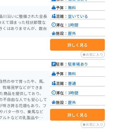
）
予算：
無料
混雑：
空いている
島川沿いに整備された全長
に冷えて固まった柱状節理な
滞在：
1時間
きくはありませんが、数台
施設：
屋外
詳しく見る
お気に入り
駐車：
駐車場あり
予算：
無料
自然の中で育った牛、馬、
混雑：
普通
、牧場見学などができま
滞在：
3時間
の不自由な人でも安心して
施設：
屋外
が咲き誇る花畑もあり、フ
詳しく見る
グルトなどの乳製品や手作
お気に入り