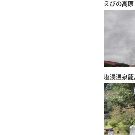
えびの高原
塩浸温泉龍