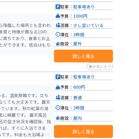
駐車：
駐車場あり
）
予算：
1000円
混雑：
少し空いている
ら降臨した場所とも言われ
泉質と特徴が異なる10の
滞在：
3時間
に満ちており、食事とお土
施設：
屋外
とができます。宿泊はもち
詳しく見る
お気に入り
駐車：
駐車場あり
）
予算：
600円
いる、温泉旅館です。立ち
混雑：
普通
なくても大丈夫です。露天
滞在：
2時間
っています。秋の紅葉の湯
麗です。 露天風呂
施設：
屋内
呂の空き状況を確認後、指
れば、すぐに入浴できま
詳しく見る