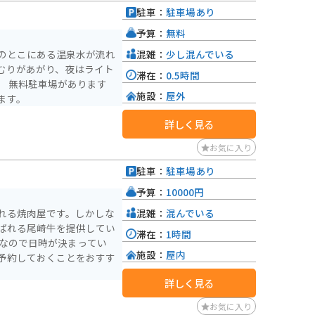
駐車：
駐車場あり
）
予算：
無料
混雑：
少し混んでいる
のとこにある温泉水が流れ
むりがあがり、夜はライト
滞在：
0.5時間
。 無料駐車場があります
施設：
屋外
ます。
詳しく見る
お気に入り
駐車：
駐車場あり
）
予算：
10000円
混雑：
混んでいる
れる焼肉屋です。しかしな
ばれる尾崎牛を提供してい
滞在：
1時間
店なので日時が決まってい
施設：
屋内
予約しておくことをおすす
詳しく見る
お気に入り