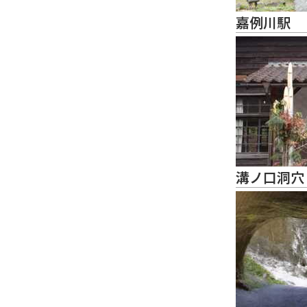
嘉例川駅
溝ノ口洞穴