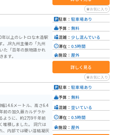
お気に入り
駐車：
駐車場あり
）
予算：
無料
混雑：
少し混んでいる
0年以上のレトロな木造駅
す。JR九州主催の「九州
滞在：
0.5時間
輝いた「百年の旅物語かれ
施設：
屋外
きます。
詳しく見る
お気に入り
駐車：
駐車場あり
）
予算：
無料
14.6メートル、高さ6.4
混雑：
空いている
万年前の加久藤カルデラか
滞在：
0.5時間
るように、約2万9千年前
積しました。 洞穴は
施設：
屋外
れ、内部では硬い溶結凝灰