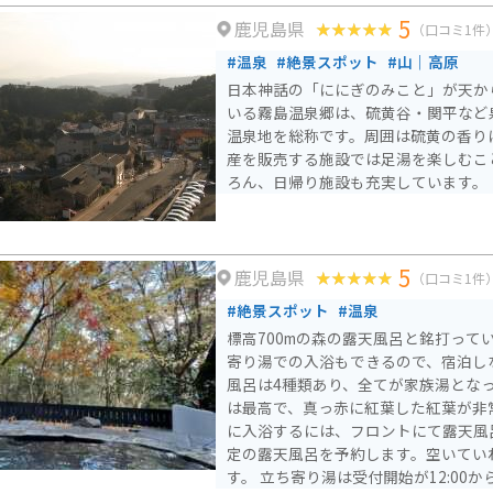
5
鹿児島県
（口コミ1件
#温泉
#絶景スポット
#山｜高原
日本神話の「ににぎのみこと」が天か
いる霧島温泉郷は、硫黄谷・関平など
温泉地を総称です。周囲は硫黄の香り
産を販売する施設では足湯を楽しむこ
ろん、日帰り施設も充実しています。
5
鹿児島県
（口コミ1件
#絶景スポット
#温泉
標高700mの森の露天風呂と銘打って
寄り湯での入浴もできるので、宿泊し
風呂は4種類あり、全てが家族湯とな
は最高で、真っ赤に紅葉した紅葉が非常に綺
に入浴するには、フロントにて露天風
定の露天風呂を予約します。空いてい
す。 立ち寄り湯は受付開始が12:00からです。料金も大浴場より