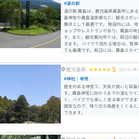
#道の駅
道の駅 霧島は、鹿児島県霧島市にあ
島神宮や霧島温泉郷など、観光スポッ
拠点として最適です。 施設内には、地元の特産品を販売するシ
ョップやレストランがあり、霧島の味
す。また、観光案内所では、周辺の観
きます。 バイクで訪れる場合は、駐車場も広く、休憩場所とし
ても最適です。周辺には、霧島スカイ
絶景を眺めながら走ることができるワ
ため、ツーリングにもおすすめです。 霧島は、温泉や雄大な自
5
鹿児島県
然、歴史を感じられるスポットなど魅
（口コミ1件
島はそんな霧島観光の拠点として、ぜ
#神社｜寺院
い。
歴史のある神宮で、天気が良いと桜島
す。霧島神宮に向かうまでの道もワイ
く、バイクでも楽しく走る事ができま
囲気なので、降り立ち鳥居をくぐると
できます。