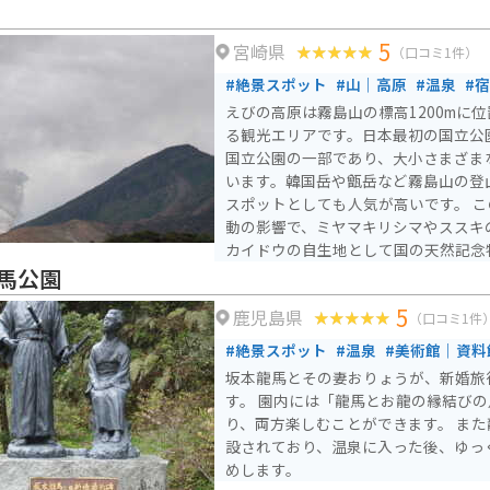
若干高いです。山荘内には図書室があ
ごす事ができます。バイク専用の駐輪
5
宮崎県
車用の駐車場に停車する必要がありま
（口コミ1件）
変わりますので、何度行っても楽しめ
#絶景スポット
#山｜高原
#温泉
#
えびの高原は霧島山の標高1200mに
る観光エリアです。日本最初の国立公
国立公園の一部であり、大小さまざま
います。韓国岳や甑岳など霧島山の登
スポットとしても人気が高いです。 この地域は硫黄山の火山活
動の影響で、ミヤマキリシマやススキ
カイドウの自生地として国の天然記念
のノカイドウは世界中で霧島にしか自
馬公園
春から初夏にかけてはミヤマキリシマ
5
鹿児島県
どが見られ、秋には鮮やかな紅葉で彩られて
（口コミ1件
原にはエコミュージアムセンター、日
#絶景スポット
#温泉
#美術館｜資料
場、ホテル、土産物屋、キャンプ場な
坂本龍馬とその妻おりょうが、新婚旅
す。地元の伝承では、かつて一帯を占
す。 園内には「龍馬とお龍の縁結び
の影響で「えび色」に変わったことが
り、両方楽しむことができます。 ま
由来だとされています。
設されており、温泉に入った後、ゆっ
めします。