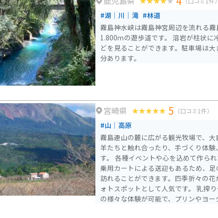
4
鹿児島県
（口コミ1件
#湖｜川｜滝
#林道
霧島神水峡は霧島神宮周辺を流れる霧
1.800ｍの遊歩道です。 溶岩が柱状
どを見ることができます。駐車場は大
分あります。
5
宮崎県
（口コミ1件）
#山｜高原
霧島連山の麓に広がる観光牧場で、大
羊たちと触れ合ったり、手づくり体験
す。 各種イベントや心を込めて作られた商品を提供しており、
乗用カートによる送迎もあるため、足
訪れることができます。四季折々の花
ォトスポットとして人気です。 乳搾りやバター作り、乗馬など
の様々な体験が可能で、プリンやヨー
りのお菓子がお土産として人気です。