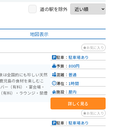
道の駅を除外
地図表示
お気に入り
駐車：
駐車場あり
）
予算：
800円
混雑：
普通
泉は全国的にも珍しい天然
り鹿児島の食材を楽しむこ
滞在：
1時間
施設：
屋内
（有料）・ラウンジ・禁煙
詳しく見る
お気に入り
駐車：
駐車場あり
）