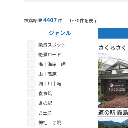
4407
検索結果
件
1~30件を表示
ジャンル
絶景スポット
さくらさく
絶景ロード
海｜海岸｜岬
山｜高原
湖｜川｜滝
食事処
道の駅
道の駅 霧
お土産
神社｜寺院