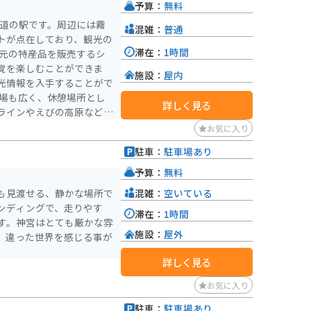
予算：
無料
る道の駅です。周辺には霧
混雑：
普通
トが点在しており、観光の
滞在：
1時間
覚を楽しむことができま
施設：
屋内
光情報を入手することがで
詳しく見る
ラインやえびの高原など、
インディングロードも多い
お気に入り
駐車：
駐車場あり
力が満載です。道の駅 霧
）
ひ立ち寄ってみてくださ
予算：
無料
混雑：
空いている
も見渡せる、静かな場所で
ンディングで、走りやす
滞在：
1時間
す。神宮はとても厳かな雰
施設：
屋外
、違った世界を感じる事が
詳しく見る
お気に入り
駐車：
駐車場あり