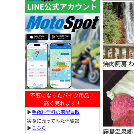
焼肉厨房 
不要になったバイク用品！
高く売れます！
▶︎
手数料無料の宅配買取
実際に売ってみた体験談
▶︎
こちら
霧島温泉郷