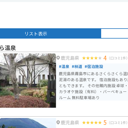
リスト表示
ら温泉
4
鹿児島県
（口コミ1件
#温泉
#林道
#宿泊施設
鹿児島県霧島市にあるさくらさくら温
泥湯のある温泉です。 宿泊施設もあ
ともできます。 その他館内施設 卓球・バー（有料）・宴会場・
カラオケ施設（有料）・バーベキュー
ルーム 無料駐車場あり
島
5
鹿児島県
（口コミ1件