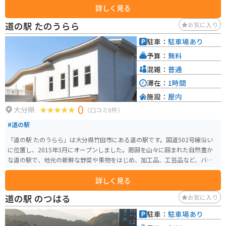
詳しく見る
道の駅 たのうらら
お気に入り
駐車：
駐車場あり
予算：
無料
混雑：
普通
滞在：
1時間
施設：
屋内
0
大分県
（口コミ0件）
#道の駅
「道の駅 たのうらら」は大分県竹田市にある道の駅です。国道502号線沿い
に位置し、2015年3月にオープンしました。周囲を山々に囲まれた自然豊か
な道の駅で、地元の新鮮な野菜や果物をはじめ、加工品、工芸品など、バラ
エティ豊かな品揃えが魅力です。 特におすすめは、竹田市のブランド牛「豊
詳しく見る
後牛」を使った料理の数々。コロッケやメンチカツなどの定番メニューか
ら、レストランではステーキなども楽しめます。また、大分県の名産品であ
道の駅 のつはる
お気に入り
る「かぼす」を使ったソフトクリームやドリンクも人気です。バイクで訪れ
る際は、広々とした駐車場があるので安心です。ツーリングの休憩に、食事
駐車：
駐車場あり
や買い物を楽しんでみてはいかがでしょうか。 周辺には、岡城阯などの歴史