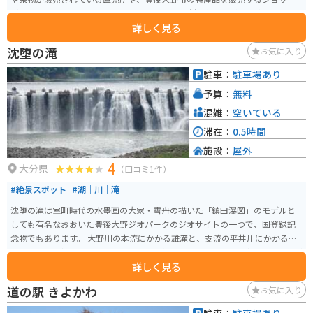
があります。 また、レストランでは、地元の食材を使った料理を楽しむこと
詳しく見る
ができます。おおの黒豚や原木しいたけなど、豊後大野市ならではの味が堪能
できます。 バイクで訪れる場合、道の駅には広い駐車場が完備されているの
沈堕の滝
お気に入り
で安心です。ツーリングの休憩地点として、ぜひ立ち寄ってみてください。道
の駅の周辺には、雄大な自然が広がっており、耶馬渓や九重連山など、景勝
駐車：
駐車場あり
地へのアクセスも良好です。 【おすすめポイント】 * 地元の新鮮な野菜や果
予算：
無料
物を購入できる * 豊後大野市の特産品をお土産にできる * 地元の食材を使っ
た料理が楽しめる * バイク駐車場が広い * 耶馬渓や九重連山など、周辺の観
混雑：
空いている
光スポットへのアクセスが良い
滞在：
0.5時間
施設：
屋外
4
大分県
（口コミ1件）
#絶景スポット
#湖｜川｜滝
沈堕の滝は室町時代の水墨画の大家・雪舟の描いた「鎮田瀑図」のモデルと
しても有名なおおいた豊後大野ジオパークのジオサイトの一つで、国登録記
念物でもあります。 大野川の本流にかかる雄滝と、支流の平井川にかかる雌
滝からなり、雄滝は幅約100ｍ、高さは約20ｍあります。その姿はまるで滝が
詳しく見る
2段重ねになっているような、とても不思議な情景を表出し、撮影スポットと
しても大人気です。 明治時代に建てられ、近代文化遺産に認定されている石
道の駅 きよかわ
お気に入り
造の沈堕発電所も、沈堕の滝に隣接しています。