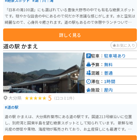
#絶景スポット
#湖｜川｜滝
「日本の滝100選」にも選ばれている豊後大野市の中でも有名な絶景スポット
です。穏やかな田舎の中にあるので何だか不思議な感じがします。水と空気は
綺麗なので、心身共々癒されます。道の駅もあるので休憩やランチついでに
寄るのがオススメです。
詳しく見る
道の駅 かまえ
お気に入り
駐車：
駐車場あり
予算：
無料
混雑：
普通
滞在：
1時間
施設：
屋内
5
大分県
（口コミ1件）
#道の駅
道の駅 かまえは、大分県杵築市にある道の駅です。国道213号線沿いに位置
し、別府湾と国東半島を望む絶景スポットとして知られています。 新鮮な地
元産の野菜や果物、海産物が販売されており、お土産探しにも最適です。レ
ストランでは、地元の食材をふんだんに使った料理を楽しむことができま