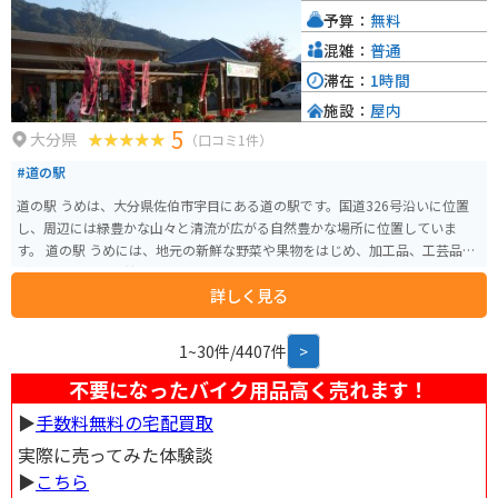
特に、温泉熱を利用して作られた「温泉蒸しプリン」は、道の駅の人気商品
予算：
無料
です。 長湯温泉は、昔ながらの温泉街の風情を残す場所としても知られてい
ます。温泉街を散策したり、近くの滝を見に行ったりするのもおすすめです。
混雑：
普通
滞在：
1時間
施設：
屋内
5
大分県
（口コミ1件）
#道の駅
道の駅 うめは、大分県佐伯市宇目にある道の駅です。国道326号沿いに位置
し、周辺には緑豊かな山々と清流が広がる自然豊かな場所に位置していま
す。 道の駅 うめには、地元の新鮮な野菜や果物をはじめ、加工品、工芸品な
どを販売する物産館があります。特におすすめは、地元産の柚子を使ったジ
詳しく見る
ュースやドレッシングです。柚子の爽やかな香りと風味が楽しめます。また、
レストランでは、地元の食材を使った料理を味わうことができます。 バイク
で訪れる場合、道の駅 うめは、ツーリングの休憩場所として最適です。駐車
1~30件/4407件
>
場も広く、バイクスタンドも設置されています。周辺には、尾鈴山や傾山な
どの山々が連なり、ワインディングロードを楽しむことができます。また、
不要になったバイク用品高く売れます！
耶馬渓や九重高原などの観光地へのアクセスも良好です。
▶︎
手数料無料の宅配買取
実際に売ってみた体験談
▶︎
こちら