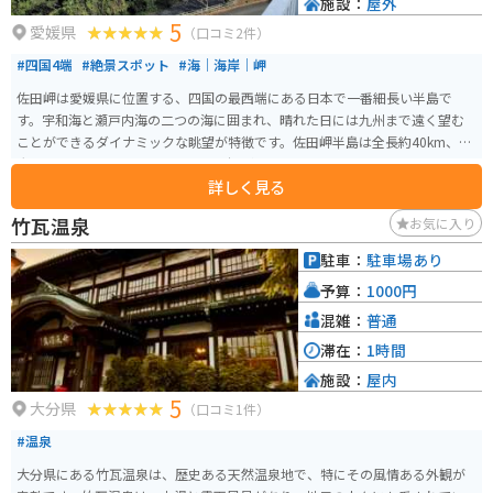
施設：
屋外
5
愛媛県
（口コミ2件）
#四国4端
#絶景スポット
#海｜海岸｜岬
佐田岬は愛媛県に位置する、四国の最西端にある日本で一番細長い半島で
す。宇和海と瀬戸内海の二つの海に囲まれ、晴れた日には九州まで遠く望む
ことができるダイナミックな眺望が特徴です。佐田岬半島は全長約40km、最
大幅6.4km、最小幅0.8kmという日本一細長い地形をしており、その地域は八
詳しく見る
幡浜市、伊方町、西予市旧三瓶町区域で構成されています。 佐田岬灯台は、
白亜の美しい建物で、夕暮れ時には海に溶けていく夕日を見ることができ、
竹瓦温泉
お気に入り
日中とは異なる美しいロケーションを楽しむことができます。灯台までは駐
車場から徒歩で20〜30分。灯台までの道はアップダウンもあり少し疲れます
駐車：
駐車場あり
が、灯台につくとその疲れも吹き飛びます。岬からの眺めは素晴らしく、宇
予算：
1000円
和海のおだやかな景観を楽しめます。 他にも、地形を活かした絶景や地元グ
ルメを堪能することができます。また、「佐田岬メロディーライン」と呼ば
混雑：
普通
れる国道197号線は、左右に瀬戸内海と宇和海を見下ろす風光明媚なドライ
滞在：
1時間
ブ・ツーリングコースが楽しめます。
施設：
屋内
5
大分県
（口コミ1件）
#温泉
大分県にある竹瓦温泉は、歴史ある天然温泉地で、特にその風情ある外観が