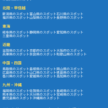
北陸・甲信越
新潟県のスポット
富山県のスポット
石川県のスポット
福井県のスポット
山梨県のスポット
長野県のスポット
東海
岐阜県のスポット
静岡県のスポット
愛知県のスポット
三重県のスポット
近畿
滋賀県のスポット
京都府のスポット
大阪府のスポット
兵庫県のスポット
奈良県のスポット
和歌山県のスポット
中国・四国
鳥取県のスポット
島根県のスポット
岡山県のスポット
広島県のスポット
山口県のスポット
徳島県のスポット
香川県のスポット
愛媛県のスポット
高知県のスポット
九州・沖縄
福岡県のスポット
佐賀県のスポット
長崎県のスポット
熊本県のスポット
大分県のスポット
宮崎県のスポット
鹿児島県のスポット
沖縄県のスポット