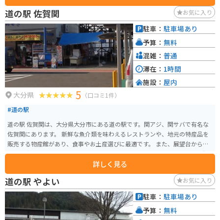
庭」など独特の形をした鍾乳石が広がっています。 洞穴内は一定の温度に保
道の駅 佐賀関
お気に入り
たれており、夏は涼しくて冬は暖かい天然のエアコンのような環境です。大
正15年（1926年）2月14日に発見され、同年の昭和2年4月4日に「風連洞
駐車：
駐車場あり
窟」として国の天然記念物に指定されました。発見当時の入洞口は深検洞と
予算：
無料
して保存されています。 駐車場から洞窟センターまでの遊散歩道は四季折々
に色を変える美しい山々に囲まれ、春の桜や椿など、洞内とは違った自然の
混雑：
普通
美しさを楽しむこともできます。
滞在：
1時間
施設：
屋内
5
大分県
（口コミ1件）
#道の駅
道の駅 佐賀関は、大分県大分市にある道の駅です。関アジ、関サバで有名な
佐賀関にあります。 新鮮な魚介類を味わえるレストランや、地元の特産品を
販売する物産館があり、食事やお土産選びに最適です。 また、展望台から
は、別府湾や豊後水道など、美しい景色を一望できます。バイクで訪れる際
詳しく見る
は、駐車場からの眺めも素晴らしく、ツーリングの休憩スポットとしてもお
すすめです。 道の駅 佐賀関は、新鮮な海の幸と美しい景色を楽しめる、魅力
道の駅 やよい
お気に入り
的なスポットです。
駐車：
駐車場あり
予算：
無料