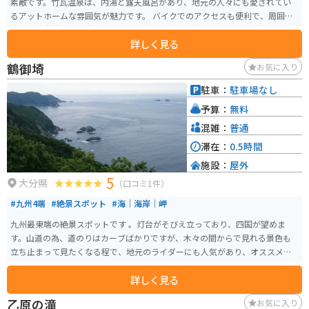
素敵です。竹瓦温泉は、内湯と露天風呂があり、地元の人々にも愛されてい
るアットホームな雰囲気が魅力です。 バイクでのアクセスも便利で、周囲に
は美しい自然環境が広がっているため、ツーリングにも最適です。温泉の周
詳しく見る
辺には、竹瓦温泉の景観を楽しむための散策路や、地元の食材を使った飲食
店も点在しています。 また、竹瓦温泉の近くには別府市があり、他の温泉や
鶴御埼
お気に入り
観光スポットへのアクセスも良好です。バイクでの移動を楽しみつつ、ぜひ
立ち寄ってリフレッシュしてください。
駐車：
駐車場なし
予算：
無料
混雑：
普通
滞在：
0.5時間
施設：
屋外
5
大分県
（口コミ1件）
#九州4端
#絶景スポット
#海｜海岸｜岬
九州最東端の絶景スポットです 。灯台がそびえ立っており、四国が望めま
す。山道の為、道のりはカーブばかりですが、木々の間からで見れる景色も
立ち止まって見たくなる程で、地元のライダーにも人気があり、オススメス
ポットです。
詳しく見る
乙原の滝
お気に入り