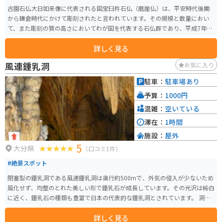
古園石仏大日如来像に代表される国宝臼杵石仏（磨崖仏）は、平安時代後期
から鎌倉時代にかけて彫刻されたと言われています。その規模と数量におい
て、また彫刻の質の高さにおいてわが国を代表する石仏群であり、平成7年6
月15日には磨崖仏としては全国初、59体が国宝に指定されました。
詳しく見る
風連鍾乳洞
お気に入り
駐車：
駐車場あり
予算：
1000円
混雑：
空いている
滞在：
1時間
施設：
屋外
5
大分県
（口コミ1件）
#絶景スポット
閉塞型の鍾乳洞である風連鍾乳洞は奥行約500mで、外気の侵入が少ないため
風化せず、均整のとれた美しい形で鍾乳石が成長しています。その光沢は純白
に近く、鍾乳石の種類も豊富で日本の代表的な鍾乳洞とされています。 洞内
の風景は四次元の世界を感じさせるほど壮大で、「天上界」の無数に垂れ下
詳しく見る
がる鍾乳管、「霊妙閣」の無数の石筍群、「瑞雲の滝」の滝壺、「仙人の