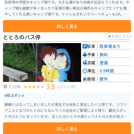
別府市の市営のキャンプ場です。大きな湖があり白鳥が出迎えてくれます。キ
ャンプ場も組数が多くなったり足場が悪い場合は場所もキャンプエリアも増
やしてくれる良いキャンプ場です。トイレもきれいでバーベキューもOK。管
理員さんも優しいです。
詳しく見る
ととろのバス停
お気に入り
駐車：
駐車場あり
予算：
無料
混雑：
普通
滞在：
0.5時間
施設：
屋外
3.5
大分県
（口コミ2件）
#珍スポット
廃線とはなってしまいましたが実在する地名と実在したバス停です。 ジブリ
アニメとなりのトトロにちなんでバス会社のご厚意により残り、観光スポッ
トのひとつとなっています。 近くにはととろの森というトトロ人形が並ぶス
ポットがあります。
詳しく見る