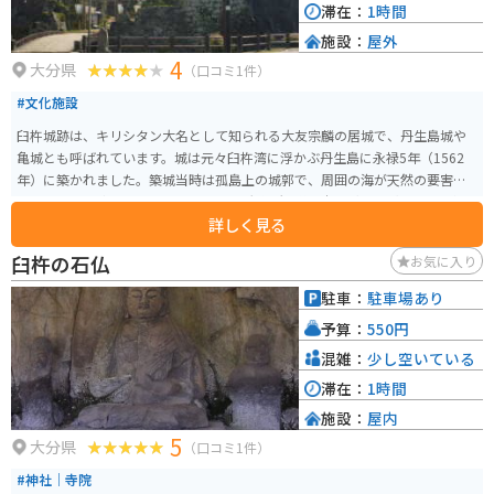
滞在：
1時間
施設：
屋外
4
大分県
（口コミ1件）
#文化施設
臼杵城跡は、キリシタン大名として知られる大友宗麟の居城で、丹生島城や
亀城とも呼ばれています。城は元々臼杵湾に浮かぶ丹生島に永禄5年（1562
年）に築かれました。築城当時は孤島上の城郭で、周囲の海が天然の要害と
なり、堅固な防御を誇っていました。 大友氏の後、福原直高、太田一吉が城
詳しく見る
主を務め、慶長5年（1600年）からは稲葉氏が15代にわたり居城とし、臼杵
藩を治めました。廃藩置県後の明治6年（1873年）に城は廃城と決定され取
臼杵の石仏
お気に入り
り壊されました。 城内には石垣に刻まれたアルファベットのような文字、礼
拝所、城下にあったキリシタンの修練所などが存在していたとされていま
駐車：
駐車場あり
す。その後、本丸と二の丸は公園地となり、現在は2つの櫓、書院の庭園の一
予算：
550円
部、石垣などが残されています。 現在、城跡は陸続きになった島上にある臼
杵公園として整備されており、市民の憩いの場となっています。公園は約100
混雑：
少し空いている
0本の桜が咲く県南有数の花見スポットでもあり、春にはその美しさが特に堪
滞在：
1時間
能できます。また、二の丸に畳櫓が、本丸に切妻造りの卯寅口門脇櫓が現存
施設：
屋内
しています。
5
大分県
（口コミ1件）
#神社｜寺院