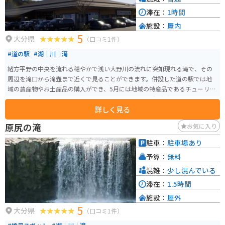
滞在：
1時間
施設：
屋内
5
大分県
（口コミ1件）
#道の駅
#湖｜川｜滝
緒方平野の中央を流れる穏やかで浅い大野川の流れに突如現れる滝で、その
周辺を滝口から滝壺まで近くで見ることができます。併設した道の駅では地
域の農産物やお土産品の購入ができ、5月には地域の特産品であるチューリッ
プ30万本が植えられたチューリップフェスタで多くの観光客が訪れます。
詳しく見る
原尻の滝
お気に入り
駐車：
駐車場あり
予算：
無料
混雑：
少し混んでいる
滞在：
1.5時間
施設：
屋外
5
大分県
（口コミ1件）