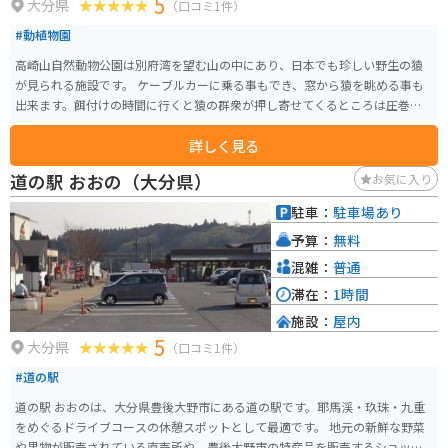
5
大分県
（口コミ1件）
#動植物園
高崎山自然動物公園は別府湾を望む山の中にあり、日本でも珍しい野生の猿
が見られる施設です。 ケーブルカーに乗る事もでき、窓から猿を眺める事も
出来ます。餌付けの時間に行くと猿の群衆が押し寄せてくるところは圧巻で
す。
詳しく見る
道の駅 おおの（大分県）
お気に入り
駐車：
駐車場あり
予算：
無料
混雑：
普通
滞在：
1時間
施設：
屋内
5
大分県
（口コミ1件）
#道の駅
道の駅 おおのは、大分県豊後大野市にある道の駅です。耶馬渓・玖珠・九重
をめぐるドライブコースの休憩スポットとして最適です。 地元の新鮮な野菜
や果物が販売されている直売所や、豊後大野市の特産品を販売するショップ