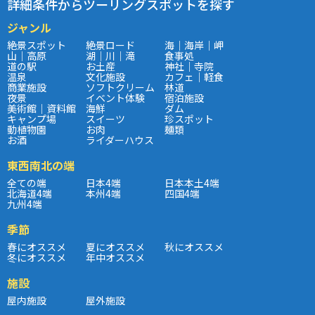
詳細条件からツーリングスポットを探す
ジャンル
絶景スポット
絶景ロード
海｜海岸｜岬
山｜高原
湖｜川｜滝
食事処
道の駅
お土産
神社｜寺院
温泉
文化施設
カフェ｜軽食
商業施設
ソフトクリーム
林道
夜景
イベント体験
宿泊施設
美術館｜資料館
海鮮
ダム
キャンプ場
スイーツ
珍スポット
動植物園
お肉
麺類
お酒
ライダーハウス
東西南北の端
全ての端
日本4端
日本本土4端
北海道4端
本州4端
四国4端
九州4端
季節
春にオススメ
夏にオススメ
秋にオススメ
冬にオススメ
年中オススメ
施設
屋内施設
屋外施設