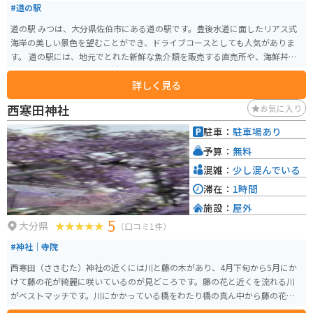
#道の駅
道の駅 みつは、大分県佐伯市にある道の駅です。豊後水道に面したリアス式
海岸の美しい景色を望むことができ、ドライブコースとしても人気がありま
す。 道の駅には、地元でとれた新鮮な魚介類を販売する直売所や、海鮮丼や
魚の煮付けなど、地元の食材を使った料理を提供するレストランがあります。
詳しく見る
また、みかんやデコポンなど、佐伯市特産の柑橘類も販売されています。 バ
イクで訪れる場合、道の駅の駐車場には、バイク専用の駐車スペースがあり
西寒田神社
お気に入り
ます。また、道の駅周辺には、リアス式海岸を走る風光明媚なツーリングコ
ースがいくつかあります。 道の駅 みつは、美しい景色と新鮮な海の幸を満喫
駐車：
駐車場あり
できる道の駅です。佐伯市を訪れる際は、ぜひ立ち寄ってみてください。
予算：
無料
混雑：
少し混んでいる
滞在：
1時間
施設：
屋外
5
大分県
（口コミ1件）
#神社｜寺院
西寒田（ささむた）神社の近くには川と藤の木があり、4月下旬から5月にか
けて藤の花が綺麗に咲いているのが見どころです。藤の花と近くを流れる川
がベストマッチです。川にかかっている橋をわたり橋の真ん中から藤の花を
見ると上から見る形になり藤の花の絨毯の上にいるような感覚になります。