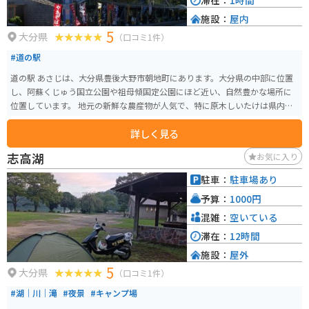
滞在：
1時間
施設：
屋内
5
大分県
（口コミ1件）
#道の駅
道の駅 あさじは、大分県豊後大野市朝地町にあります。大分県の中部に位置
し、阿蘇くじゅう国立公園や祖母傾国定公園にほど近い、自然豊かな場所に
位置しています。 地元の新鮮な農産物が人気で、特に原木しいたけは県内有
数の産地として知られています。しいたけ以外にも、季節の野菜や果物が並
詳しく見る
び、お土産に購入していく人も多いです。 レストランでは、地元の食材をふ
んだんに使った料理を楽しむことができます。名物は、原木しいたけを贅沢
志高湖
お気に入り
に使った「しいたけ丼」です。肉厚でジューシーなしいたけの旨みが口いっ
ぱいに広がります。 バイクツーリングで訪れる場合、道の駅 あさじは休憩場
駐車：
駐車場あり
所として最適です。駐車場も広く、トイレも完備されています。周辺には、耶
予算：
1000円
馬渓や九重連山など、ツーリングスポットも点在しているので、拠点として
もおすすめです。
混雑：
空いている
滞在：
12時間
施設：
屋外
5
大分県
（口コミ1件）
#湖｜川｜滝
#夜景
#キャンプ場