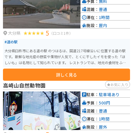
予算：
無料
的な観光スポットや、長湯温泉などの温泉地もあります。道の駅を拠点に、
竹田市の観光を満喫するのもおすすめです。
混雑：
普通
滞在：
1時間
施設：
屋内
5
大分県
（口コミ1件）
#道の駅
大分県臼杵市にある道の駅 のつはるは、国道217号線沿いに位置する道の駅
です。新鮮な地元産の野菜や果物が人気で、とくに干したイモを使った「ほ
しいも」は名物として知られています。 レストランでは、地元の食材をふん
だんに使った料理を楽しむことができ、中でも、大分名物のとり天を使った
詳しく見る
定食が人気です。また、お土産コーナーも充実しており、地元の特産品を多
数取り揃えています。バイクで訪れる際は、広くて停めやすい駐車場がある
高崎山自然動物園
お気に入り
ので安心です。 道の駅 のつはるは、周辺に歴史的な観光スポットも多いこと
から、観光の拠点としても便利です。臼杵石仏や臼杵城跡など、見どころ満載
駐車：
駐車場あり
なので、歴史好きの方にもおすすめです。
予算：
500円
混雑：
普通
滞在：
1時間
施設：
屋外