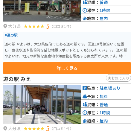
混雑：
普通
滞在：
1時間
施設：
屋内
5
大分県
（口コミ1件）
#道の駅
道の駅 やよいは、大分県佐伯市にある道の駅です。国道10号線沿いに位置
し、豊後水道や佐伯湾を望む絶景スポットとしても知られています。 道の駅
やよいは、地元の新鮮な農産物や海産物を販売する直売所が人気です。特
に、佐伯湾で獲れる新鮮な魚介類はおすすめです。レストランでは、地元の
詳しく見る
食材をふんだんに使った料理を楽しむことができます。また、展望台から
は、豊後水道や佐伯湾を一望でき、晴れた日には四国まで見渡せることもあ
道の駅 みえ
お気に入り
ります。 バイクで訪れる場合、道の駅 やよいは、駐車場も広く、休憩場所と
しても最適です。周辺には、リアス式海岸が続く美しい海岸線が続くため、
駐車：
駐車場あり
ツーリングの拠点としてもおすすめです。道の駅 やよいで休憩がてら、地元
予算：
無料
の特産品を味わってみてはいかがでしょうか。
混雑：
普通
滞在：
1時間
施設：
屋内
5
大分県
（口コミ1件）