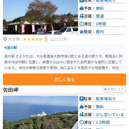
駐車：
駐車場あり
予算：
無料
混雑：
普通
滞在：
1時間
施設：
屋内
5
大分県
（口コミ1件）
#道の駅
道の駅 きよかわは、大分県豊後大野市清川町にある道の駅です。耶馬渓と阿
蘇のほぼ中間に位置し、緑豊かな山々に囲まれた自然豊かな場所に位置して
います。 地元の新鮮な野菜や果物、加工品などを販売する物産館や、地元食
材を使った料理を提供するレストランがあります。特におすすめは、豊後大
詳しく見る
野市産の新鮮な野菜をふんだんに使った「だんご汁」です。 また、道の駅 き
よかわは、バイクツーリングの拠点としても人気があります。耶馬渓や阿蘇
佐田岬
お気に入り
など、周辺には風光明媚なツーリングスポットが多く、ライダーの休憩場所
として最適です。道の駅には、バイクスタンドや休憩スペースも完備されて
駐車：
駐車場あり
います。 周辺には、原尻の滝や沈堕の滝などの観光スポットがあります。道
予算：
無料
の駅 きよかわは、自然豊かな大分県を満喫できるスポットです。
混雑：
少し空いている
滞在：
1.5時間