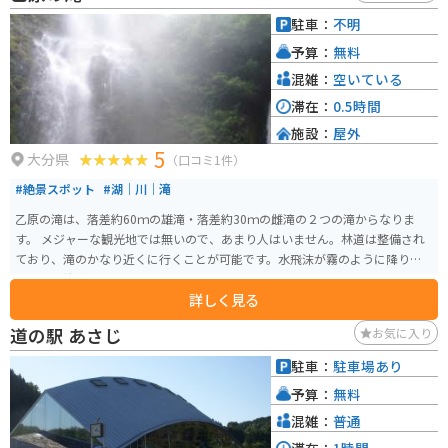
駐車：
不明
予算：
無料
混雑：
空いている
滞在：
0.5時間
施設：
屋外
5
大分県
（口コミ1件）
#絶景スポット
#湖｜川｜滝
乙原の滝は、落差約60ｍの雄滝・落差約30ｍの雌滝の２つの滝からなりま
す。 メジャーな観光地では無いので、あまり人はいません。林道は整備され
ており、滝のかなり近くに行くことが可能です。水飛沫が霧のように降り注
ぐので、油断していると濡れます。
詳しく見る
道の駅 あさじ
お気に入り
駐車：
駐車場あり
予算：
無料
混雑：
普通