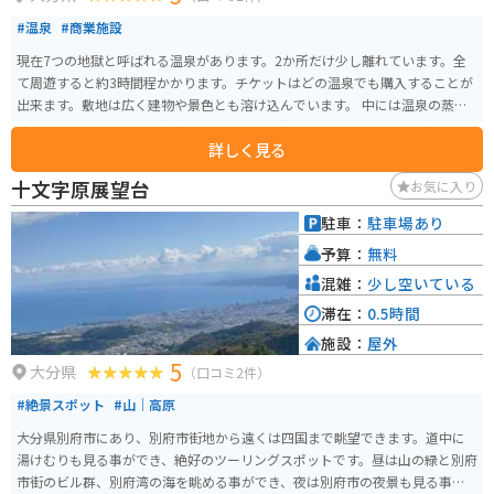
#温泉
#商業施設
現在7つの地獄と呼ばれる温泉があります。2か所だけ少し離れています。全
て周遊すると約3時間程かかります。チケットはどの温泉でも購入することが
出来ます。敷地は広く建物や景色とも溶け込んでいます。 中には温泉の蒸気
の温かさを利用しワニを飼育していたりする温泉もあります。約100度の噴き
詳しく見る
出す温泉があったり、和風の庭園のようですが実は泥がプクプクと沸いてい
る温泉や、少し怖い色の血の池地獄など、どの温泉も見応えがあります。 大
十文字原展望台
お気に入り
分で一番と言って良いくらい定番の観光スポットなので、オススメです。
駐車：
駐車場あり
予算：
無料
混雑：
少し空いている
滞在：
0.5時間
施設：
屋外
5
大分県
（口コミ2件）
#絶景スポット
#山｜高原
大分県別府市にあり、別府市街地から遠くは四国まで眺望できます。道中に
湯けむりも見る事ができ、絶好のツーリングスポットです。昼は山の緑と別府
市街のビル群、別府湾の海を眺める事ができ、夜は別府市の夜景も見る事が