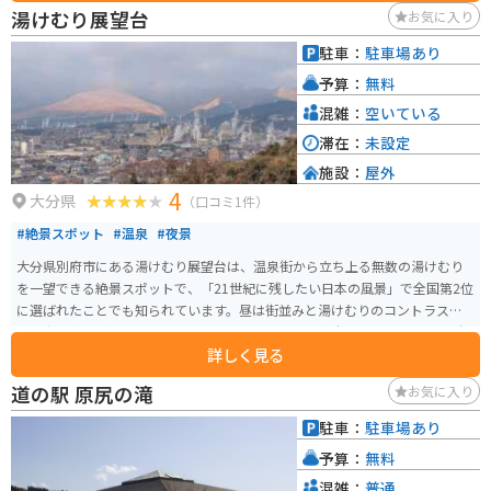
湯けむり展望台
お気に入り
駐車：
駐車場あり
予算：
無料
混雑：
空いている
滞在：
未設定
施設：
屋外
4
大分県
（口コミ1件）
#絶景スポット
#温泉
#夜景
大分県別府市にある湯けむり展望台は、温泉街から立ち上る無数の湯けむり
を一望できる絶景スポットで、「21世紀に残したい日本の風景」で全国第2位
に選ばれたことでも知られています。昼は街並みと湯けむりのコントラス
ト、夜は灯りと湯けむりが織りなす幻想的な景色が魅力で、2010年には日本
詳しく見る
夜景遺産にも認定されています。土日祝の夜にはライトアップも行われ、よ
り情緒ある風景を楽しめます。 背後には鶴見岳や扇山も望め、360度のパノ
道の駅 原尻の滝
お気に入り
ラマが広がります。冬は湯けむりがより白く際立ち見応えが増します。駐車場
は台数が限られ、周辺は住宅街の狭い坂道のため運転には注意が必要です
駐車：
駐車場あり
が、ツーリングの立ち寄りスポットとしてもおすすめです。
予算：
無料
混雑：
普通