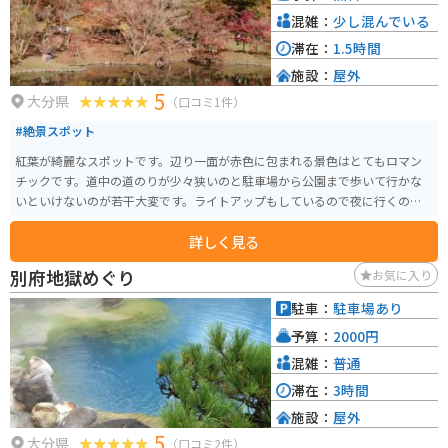
ングの疲れを癒やすのに最適です。 併設されたミュージアムでは半島の歴史
混雑：
少し混んでいる
や文化を深く学べるほか、周囲には風力発電の巨大な風車が並ぶ「せと風の
滞在：
1.5時間
丘パーク」もあり、愛車と一緒にフォトジェニックな写真を撮ることもでき
施設：
屋外
ます。四国最西端の灯台を目指す旅の、最高の中継地点としておすすめです。
5
大分県
（口コミ1件）
#絶景スポット
紅葉が綺麗なスポットです。辺り一面が赤色に包まれる景色はとてもロマン
チックです。道中の道のりが少々狭いのと駐車場から公園まで歩いて行かな
いといけないのが若干大変です。ライトアップもしているので夜に行くのも
オススメです。
詳しく見る
別府地獄めぐり
お気に入り
駐車：
駐車場あり
予算：
2000円
混雑：
普通
滞在：
3時間
施設：
屋外
5
大分県
（口コミ2件）