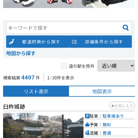
都道府県から探す
詳細条件から探す
地図から探す
道の駅を除外
4407
検索結果
件
1~30件を表示
リスト表示
地図表示
臼杵城跡
お気に入り
駐車：
駐車場あり
予算：
無料
混雑：
普通