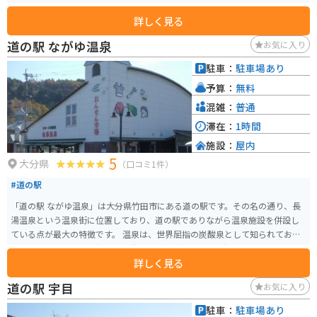
できます。
詳しく見る
道の駅 ながゆ温泉
お気に入り
駐車：
駐車場あり
予算：
無料
混雑：
普通
滞在：
1時間
施設：
屋内
5
大分県
（口コミ1件）
#道の駅
「道の駅 ながゆ温泉」は大分県竹田市にある道の駅です。その名の通り、長
湯温泉という温泉街に位置しており、道の駅でありながら温泉施設を併設し
ている点が最大の特徴です。 温泉は、世界屈指の炭酸泉として知られてお
り、飲泉も可能です。効能は疲労回復や血行促進、美肌効果など様々で、多
詳しく見る
くの観光客が訪れます。隣接する「ガニ湯」は、川沿いに作られた露天風呂
で、無料で入浴することができます。 バイクでのツーリングにも最適な場所
道の駅 宇目
お気に入り
で、温泉で疲れを癒しながら、雄大な自然を楽しむことができます。道の駅
には、地元の特産品を販売するショップもあり、お土産探しにも最適です。
駐車：
駐車場あり