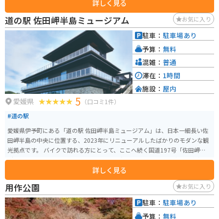
詳しく見る
す。特に、新鮮な海の幸を使った海鮮丼がおすすめです。 バイクで訪れる場
合、道の駅 かまえは広い駐車場が完備されているので安心です。また、休憩
道の駅 佐田岬半島ミュージアム
お気に入り
スペースも充実しており、ツーリングの休憩地点としても最適です。 道の駅
かまえ周辺には、杵築城やハーモニーランドなど、観光スポットも充実して
駐車：
駐車場あり
います。少し足を延ばせば、別府温泉や湯布院温泉などの温泉地にも行くこ
予算：
無料
とができます。
混雑：
普通
滞在：
1時間
施設：
屋内
5
愛媛県
（口コミ1件）
#道の駅
愛媛県伊予町にある「道の駅 佐田岬半島ミュージアム」は、日本一細長い佐
田岬半島の中央に位置する、2023年にリニューアルしたばかりのモダンな観
光拠点です。 バイクで訪れる方にとって、ここへ続く国道197号「佐田岬メロ
ディーライン」は外せない快走路です。適度なカーブとアップダウンが続き、
詳しく見る
時速50kmで走行するとタイヤの振動で音楽が聞こえる仕掛けが施されていま
す。施設内には、北に瀬戸内海、南に宇和海を一望できるパノラマ展望デッ
用作公園
お気に入り
キがあり、半島特有の「両側に海が見える」ダイナミックな景色を楽しめる
のが魅力です。 グルメの注目は、地元のブランド魚「岬（はな）あじ・岬さ
駐車：
駐車場あり
ば」を使用した海鮮丼や、特産のしらすをたっぷり使ったメニューです。ま
予算：
無料
た、伊方町特産の柑橘系ソフトクリームやジュースも充実しており、ツーリ