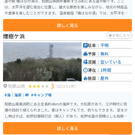
道の駅 椿はなの湯は、和歌山県西牟婁郡すさみ町にある道の駅です。ここ
は、太平洋を望む高台に位置し、雄大な景色を楽しみながら、地元の特産品
や食事を楽しむことができます。 温泉施設「椿はなの湯」では、太平洋を一
望できる露天風呂や、サウナ、家族風呂などが楽しめます。日々の疲れを癒
詳しく見る
し、旅の思い出作りに最適なスポットです。 バイクで訪れる際は、道の駅に
隣接する広い駐車場があるので安心です。太平洋を眺めながらのツーリング
煙樹ケ浜
お気に入り
の休憩地点としても最適です。地元の名産品である、新鮮な魚介類を使った
料理や、みかんを使ったスイーツなどもおすすめです。
駐車：
不明
予算：
無料
混雑：
空いている
滞在：
1時間
施設：
屋外
3
和歌山県
（口コミ1件）
#海｜海岸｜岬
#キャンプ場
和歌山県美浜町にある全長約4kmの海岸です。大松原があり、江戸時代に防
潮の目的で植えられました。夏はキャンプもでき、釣りもできます。 足を少
し伸ばせば、紀伊日御碕灯台（無人）があり、紀伊水道の見晴らしも抜群で
す。
詳しく見る