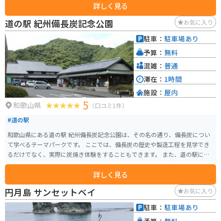
詳しく見る
しても人気です。 西側に位置しているため海の向こうに沈んでいく夕日がと
てもきれいで、和歌山県の朝日夕陽百選にもなっています。 最後の道が海沿
道の駅 紀州備長炭記念公園
お気に入り
いの狭い道路にはなりますが、広くて何台も停められる駐車場がいくつかあ
ります。
駐車：
駐車場あり
予算：
無料
混雑：
普通
滞在：
1時間
施設：
屋内
5
和歌山県
（口コミ1件）
#道の駅
和歌山県にある道の駅 紀州備長炭記念公園は、その名の通り、備長炭につい
て学べるテーマパークです。 ここでは、備長炭の歴史や製造工程を見学でき
るだけでなく、実際に炭焼き体験をすることもできます。 また、道の駅に
は、地元の特産品を販売するショップやレストランもあり、和歌山ラーメン
詳しく見る
や梅干しなど、地元グルメを楽しむこともできます。 バイクで訪れる場合、
駐車場も広く、休憩場所としても最適です。周辺には、熊野古道など、風光明
円月島 サンセットベイ
お気に入り
媚なツーリングスポットも点在しているので、拠点として利用するのもおす
すめです。 道の駅 紀州備長炭記念公園を訪れれば、備長炭について深く知る
駐車：
駐車場あり
ことができるだけでなく、和歌山の自然や食も満喫できます。
予算：
無料