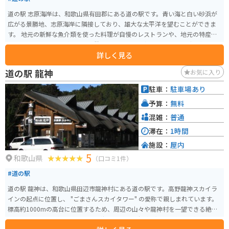
道の駅 志原海岸は、和歌山県有田郡にある道の駅です。青い海と白い砂浜が
広がる景勝地、志原海岸に隣接しており、雄大な太平洋を望むことができま
す。 地元の新鮮な魚介類を使った料理が自慢のレストランや、地元の特産品
を販売するショップがあり、休憩だけでなく、食事やショッピングも楽しめ
詳しく見る
ます。 バイクで訪れる場合、道の駅には広々とした駐車場が完備されている
ので安心です。海岸線沿いをツーリングするライダーが多く、休憩場所とし
道の駅 龍神
お気に入り
て人気です。 志原海岸は、海水浴はもちろん、サーフィンや釣りなどのマリ
ンスポーツも盛んなので、1日を通して楽しむことができます。また、周辺に
駐車：
駐車場あり
は温泉施設もあるので、ツーリングで疲れた体を癒すこともできます。 名産
予算：
無料
品としては、地元で獲れた新鮮な魚介類や、みかん、梅干しなどが有名で
す。道の駅のショップでは、お土産にぴったりの加工品なども販売されてい
混雑：
普通
ます。
滞在：
1時間
施設：
屋内
5
和歌山県
（口コミ1件）
#道の駅
道の駅 龍神は、和歌山県田辺市龍神村にある道の駅です。高野龍神スカイラ
インの起点に位置し、 "ごまさんスカイタワー" の愛称で親しまれています。
標高約1000mの高台に位置するため、周辺の山々や龍神村を一望できる絶景
スポットとして人気です。特に、秋には一面に広がる紅葉の絶景を楽しむこ