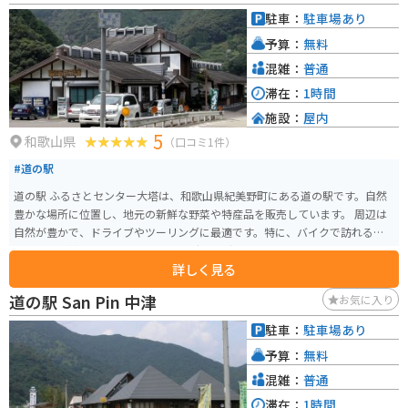
ーリングで疲れた体を癒すのに最適です。 バイクで訪れる際は、道の駅の駐
駐車：
駐車場あり
車場にバイク専用の駐車スペースがあります。道の駅の周辺は、日高川の清
予算：
無料
流沿いを走る快適なツーリングコースとなっています。道の駅から少し足を
延ばせば、世界遺産に登録されている「熊野古道」の一部である「小辺路」
混雑：
普通
の入り口にも行くことができます。
滞在：
1時間
施設：
屋内
5
和歌山県
（口コミ1件）
#道の駅
道の駅 ふるさとセンター大塔は、和歌山県紀美野町にある道の駅です。自然
豊かな場所に位置し、地元の新鮮な野菜や特産品を販売しています。 周辺は
自然が豊かで、ドライブやツーリングに最適です。特に、バイクで訪れる方
は、高野龍神スカイラインのワインディングロードがおすすめです。道の駅
詳しく見る
には、バイクスタンドも設置されているので安心です。 地元の名産品として
は、梅干しや梅酒、柿の葉寿司などが有名です。道の駅内のレストランで
道の駅 San Pin 中津
お気に入り
は、地元の食材を使った料理を楽しむことができます。
駐車：
駐車場あり
予算：
無料
混雑：
普通
滞在：
1時間