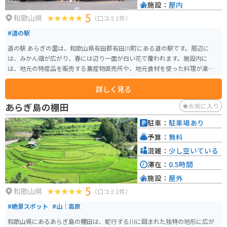
施設：
屋内
5
和歌山県
（口コミ1件）
#道の駅
道の駅 あらぎの里は、和歌山県有田郡有田川町にある道の駅です。周辺に
は、みかん畑が広がり、春には辺り一面が白い花で覆われます。施設内に
は、地元の特産品を販売する農産物直売所や、地元食材を使った料理が楽し
めるレストランがあります。 バイクで訪れる際は、駐車場も広く停めやすい
詳しく見る
ので安心です。また、道の駅 あらぎの里は、周辺の観光スポットへのアクセ
スも良好です。車で約10分の場所には、国の重要文化財に指定されている旧
あらぎ島の棚田
お気に入り
吉備町の町並みが残る、歴史的な観光スポット「旧吉備街道」があります。
また、車で約15分の場所には、約300本のソメイヨシノが咲き誇る「あらぎ
駐車：
駐車場あり
島」があり、春には多くの人で賑わいます。 道の駅 あらぎの里は、地元の特
予算：
無料
産品やグルメ、そして周辺の観光スポットを楽しむことができる、魅力的な
スポットです。
混雑：
少し空いている
滞在：
0.5時間
施設：
屋外
5
和歌山県
（口コミ1件）
#絶景スポット
#山｜高原
和歌山県にあるあらぎ島の棚田は、蛇行する川に囲まれた独特の地形に広が