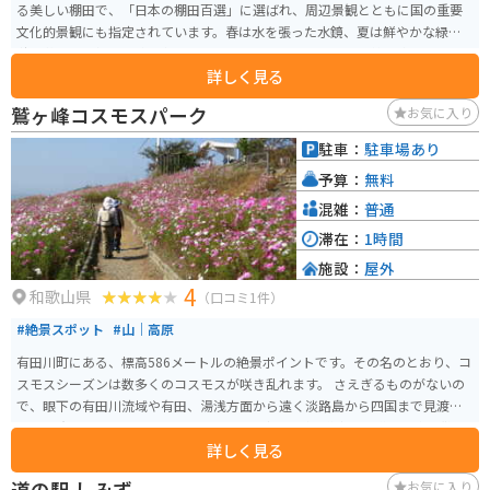
る美しい棚田で、「日本の棚田百選」に選ばれ、周辺景観とともに国の重要
文化的景観にも指定されています。春は水を張った水鏡、夏は鮮やかな緑、
秋は黄金色に輝く稲穂、冬は雪景色と、四季ごとに異なる表情を楽しめるの
詳しく見る
が魅力です。高台の展望所から見下ろす景色は特に美しく、写真スポットと
しても人気があります。 近くの道の駅では地元の特産品や食事も楽しめ、観
鷲ヶ峰コスモスパーク
お気に入り
光の拠点として便利です。周辺は自然豊かなワインディングロードが続くた
め、バイクでのツーリングにも最適で、景色を楽しみながら訪れる価値のあ
駐車：
駐車場あり
るスポットです。
予算：
無料
混雑：
普通
滞在：
1時間
施設：
屋外
4
和歌山県
（口コミ1件）
#絶景スポット
#山｜高原
有田川町にある、標高586メートルの絶景ポイントです。その名のとおり、コ
スモスシーズンは数多くのコスモスが咲き乱れます。 さえぎるものがないの
で、眼下の有田川流域や有田、湯浅方面から遠く淡路島から四国まで見渡せ
ます。 有田インターチェンジから30分ほどですが、道中の山道は対向困難な
詳しく見る
場所もありますので、ご注意ください。 頂上には売店や販売機はありませ
ん。かつては風車がシンボルでしたが、今は撤去されています。
道の駅 しみず
お気に入り