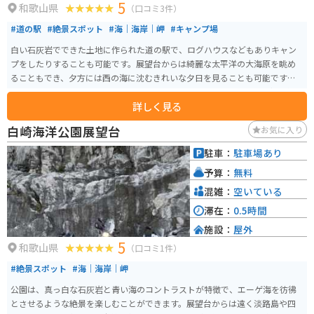
5
和歌山県
（口コミ3件）
#道の駅
#絶景スポット
#海｜海岸｜岬
#キャンプ場
白い石灰岩でできた土地に作られた道の駅で、ログハウスなどもありキャン
プをしたりすることも可能です。展望台からは綺麗な太平洋の大海原を眺め
ることもでき、夕方には西の海に沈むきれいな夕日を見ることも可能です。夜
には肉眼で天の川を見ることもできるスポットにもなっています。 ダイビン
詳しく見る
グやオートキャンプ場を兼ね備えた観光施設となっており、公園全体が白い
石灰岩で囲まれ、青い海と白い岩のコントラストが印象的です。白さの正体
白崎海洋公園展望台
お気に入り
は、2億5千万年以上前の古生代ペルム紀に形成された石灰岩が周辺一帯に広
がっています。
駐車：
駐車場あり
予算：
無料
混雑：
空いている
滞在：
0.5時間
施設：
屋外
5
和歌山県
（口コミ1件）
#絶景スポット
#海｜海岸｜岬
公園は、真っ白な石灰岩と青い海のコントラストが特徴で、エーゲ海を彷彿
とさせるような絶景を楽しむことができます。展望台からは遠く淡路島や四