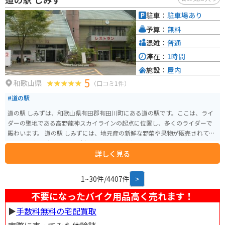
駐車：
駐車場あり
予算：
無料
混雑：
普通
滞在：
1時間
施設：
屋内
5
和歌山県
（口コミ1件）
#道の駅
道の駅 しみずは、和歌山県有田郡有田川町にある道の駅です。ここは、ライ
ダーの聖地である高野龍神スカイラインの起点に位置し、多くのライダーで
賑わいます。 道の駅 しみずには、地元産の新鮮な野菜や果物が販売されてい
る農産物直売所や、地元食材を使った料理が楽しめるレストランがありま
詳しく見る
す。特に、地元産の猪肉を使った猪骨ラーメンは人気メニューです。 また、
道の駅 しみずには、日帰り温泉施設「しみず温泉 きぼうの湯」が併設されて
います。高野龍神スカイラインのツーリングで疲れた体を癒すのに最適です。
1~30件/4407件
>
周辺には、日本の滝百選に選ばれた「あらぎ島」や、国の重要文化財に指定
されている「旧吉原家住宅」など、観光スポットも点在しています。
不要になったバイク用品高く売れます！
▶︎
手数料無料の宅配買取