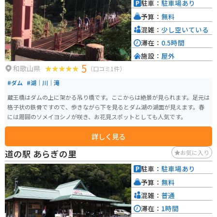
駐車：
駐車場あり
予算：
無料
混雑：
少し空いている
滞在：
0.5時間
施設：
屋外
5
和歌山県
（口コミ1件）
#ダム
#湖｜川｜滝
蔵王橋はダムの上に架かる吊り橋です。ここからは絶景が見られます。足元は
格子状の鉄骨ですので、歩きながら下を見るとダム湖の湖面が見えます。春
には周囲のソメイヨシノが咲き、お花見スポットとしても人気です。
詳しく見る
道の駅 あらぎの里
お気に入り
駐車：
駐車場あり
予算：
無料
混雑：
普通
滞在：
1時間