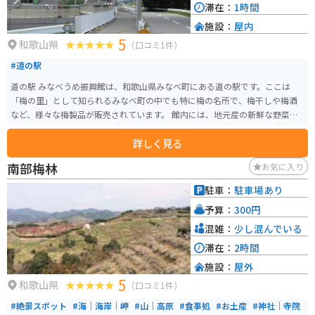
滞在：
1時間
施設：
屋内
5
和歌山県
（口コミ1件）
#道の駅
道の駅 みなべうめ振興館は、和歌山県みなべ町にある道の駅です。ここは
「梅の里」として知られるみなべ町の中でも特に梅の名所で、梅干しや梅酒
など、様々な梅製品が販売されています。 館内には、地元産の新鮮な野菜や
果物を販売する農産物直売所、梅干や梅酒などを販売する特産品販売所、そ
詳しく見る
して食事処があります。食事処では、地元産の食材を使った料理や、梅干し
を使った料理など、ここでしか味わえないメニューを楽しむことができます。
南部梅林
お気に入り
バイクで訪れる場合、道の駅には広い駐車場が完備されているので安心で
す。また、周辺には、世界遺産に登録されている熊野古道や、美しい海岸線
駐車：
駐車場あり
が続く千里浜など、観光スポットも点在しています。ツーリングの休憩場所と
予算：
300円
しても最適です。 みなべ町の名産品としては、なんといっても梅干しが有名
です。日本一の梅の産地として知られるみなべ町では、肉厚で風味豊かな梅
混雑：
少し混んでいる
干しが作られています。その他にも、梅酒、梅ジャム、梅シロップなど、様々
滞在：
2時間
な梅製品が販売されていますので、お土産にいかがでしょうか。
施設：
屋外
5
和歌山県
（口コミ1件）
#絶景スポット
#海｜海岸｜岬
#山｜高原
#食事処
#お土産
#神社｜寺院