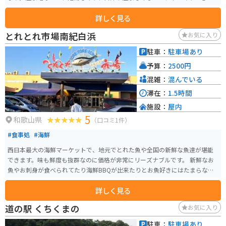
す。海の近くなので、とれとれ市場で新鮮な海産物が食べられます。
詳しく見る
とれとれ市場南紀白浜
お気に入り
駐車：
駐車場あり
予算：
2500円
混雑：
混んでいる
滞在：
1.5時間
施設：
屋内
5
和歌山県
（口コミ1件）
#食事処
#海鮮
西日本最大の海鮮マーケットで、地元でとれた魚や全国の新鮮な魚達が堪能
できます。味も鮮度も抜群なのに価格が非常にリーズナブルです。 新鮮なお
魚やお刺身が食べられてたり海鮮BBQが出来たりとお魚好きにはたまらない
スポットになっています。お土産コーナーでは新鮮なお魚達を買って帰るこ
詳しく見る
とが出来るので、家でも新鮮なお魚の味を楽しむことが出来ます。
道の駅 くちくまの
お気に入り
駐車：
駐車場あり