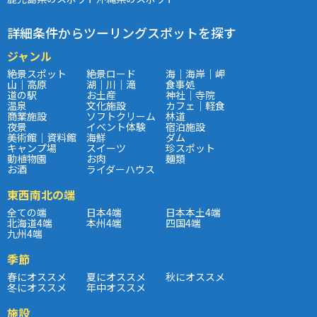
詳細条件からツーリングスポットを探す
ジャンル
絶景スポット
絶景ロード
海｜海岸｜岬
山｜高原
湖｜川｜滝
食事処
道の駅
お土産
神社｜寺院
温泉
文化施設
カフェ｜軽食
商業施設
ソフトクリーム
林道
夜景
イベント体験
宿泊施設
美術館｜資料館
海鮮
ダム
キャンプ場
スイーツ
珍スポット
動植物園
お肉
麺類
お酒
ライダーハウス
東西南北の端
全ての端
日本4端
日本本土4端
北海道4端
本州4端
四国4端
九州4端
季節
春にオススメ
夏にオススメ
秋にオススメ
冬にオススメ
年中オススメ
施設