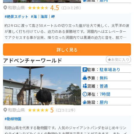
4.5
和歌山県
（口コミ2件）
#絶景スポット
#海｜海岸｜岬
約2キロに渡って高さ50メートルの切り立った崖が壮大で美しく、太平洋の波
が激しく打ち付けている、迫力のある景勝地です。洞窟内へはエレベーター
でアクセスする事が出来、降り立った洞窟内では黒潮の迫力と音を、肌で感
じる事が出来ます。
詳しく見る
アドベンチャーワールド
お気に入り
駐車：
駐車場あり
予算：
無料
混雑：
普通
滞在：
7時間
施設：
屋内
5
和歌山県
（口コミ1件）
#動植物園
和歌山県を代表する動物園です。人気のジャイアントパンダをはじめキリン
やライオンなどたくさんの動物たちを間近で見ることができます。 また、イ