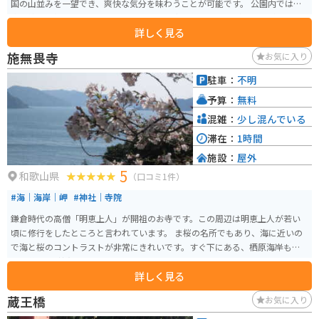
国の山並みを一望でき、爽快な気分を味わうことが可能です。 公園内では、
水平線を一望できる見晴らしの良さや、夕方には「夕陽100選」にも選ばれた
詳しく見る
美しい夕陽を見ることができます。また、白崎海洋公園は和歌山県立自然公
園としても指定されており、自然の美しさを保護しながら多くの訪問者に開
施無畏寺
お気に入り
放されています。 公園内には87台の駐車スペースがあります。公園では、地
元の海産物を使った食事も楽しむことができ、あかもく丼やしらす丼、えび
駐車：
不明
カツバーガーなどもあります。道の駅 白崎海洋公園から徒歩5分くらいのとこ
予算：
無料
ろにあるので、アクセスは良好です。
混雑：
少し混んでいる
滞在：
1時間
施設：
屋外
5
和歌山県
（口コミ1件）
#海｜海岸｜岬
#神社｜寺院
鎌倉時代の高僧「明恵上人」が開祖のお寺です。この周辺は明恵上人が若い
頃に修行をしたところと言われています。 ま桜の名所でもあり、海に近いの
で海と桜のコントラストが非常にきれいです。すぐ下にある、栖原海岸も非
常に美しい砂浜です。
詳しく見る
蔵王橋
お気に入り