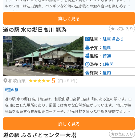
ルカショーは迫力満点、ペンギンなど海の生き物との触れ合いも楽しめま
す。老若男女問わず楽しめます。遊園地もあるので、一日では回り切れないぐ
詳しく見る
らい充実しています。
道の駅 水の郷日高川 龍游
お気に入り
駐車：
駐車場あり
予算：
無料
混雑：
普通
滞在：
1時間
施設：
屋内
5
和歌山県
（口コミ1件）
#道の駅
道の駅 水の郷日高川 龍游は、和歌山県日高郡日高川町にある道の駅です。日
高川に面した場所にあり、周囲には豊かな自然が広がっています。 地元の特
産品を販売する物産販売コーナーや、地元食材を使った料理を提供するレス
トランがあります。特に、日高川で獲れた鮎を使った料理が人気です。鮎の塩
詳しく見る
焼きや甘露煮など、様々な鮎料理を楽しむことができます。 また、道の駅に
隣接して、温泉施設「龍神温泉 湯ノ花」があります。泉質はナトリウム-炭酸
道の駅 ふるさとセンター大塔
お気に入り
水素塩泉で、神経痛や筋肉痛、関節痛などに効果があるとされています。ツ