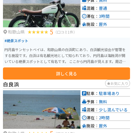
混雑：
普通
滞在：
3時間
施設：
屋外
5
和歌山県
（口コミ1件）
#絶景スポット
円月島サンセットベイは、和歌山県の白浜町にあり、白浜観光協会が管理を
する施設です。白浜は有名観光地として知られており、円月島は海蝕洞が開
いている絶景スポットとして有名です。 ここから円月島が見えます。周辺に
は温泉施設も多くあり、他県からの観光客やライダーも多く集まります。
詳しく見る
白良浜
お気に入り
駐車：
駐車場あり
予算：
無料
混雑：
少し混んでいる
滞在：
2時間
施設：
屋外