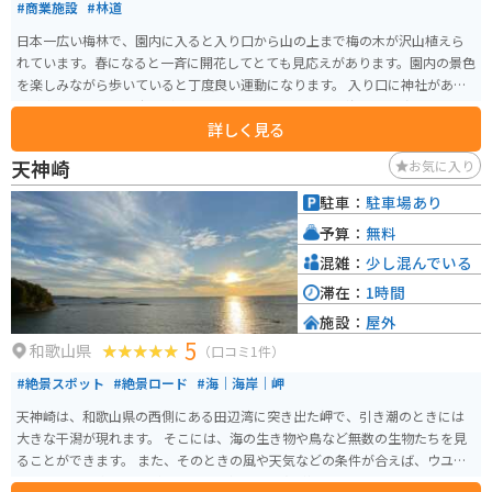
#商業施設
#林道
日本一広い梅林で、園内に入ると入り口から山の上まで梅の木が沢山植えら
れています。春になると一斉に開花してとても見応えがあります。園内の景色
を楽しみながら歩いていると丁度良い運動になります。 入り口に神社があ
り、進むとイベント広場があり、更に行くと山頂からは海まで見渡せます。
詳しく見る
駐車場までの道では芋餅や、めはり寿司が売られています。駐車場では梅昆
布茶や梅饅頭、様々な種類の味付けの梅干しがお土産として売られていま
天神崎
お気に入り
す。
駐車：
駐車場あり
予算：
無料
混雑：
少し混んでいる
滞在：
1時間
施設：
屋外
5
和歌山県
（口コミ1件）
#絶景スポット
#絶景ロード
#海｜海岸｜岬
天神崎は、和歌山県の西側にある田辺湾に突き出た岬で、引き潮のときには
大きな干潟が現れます。 そこには、海の生き物や鳥など無数の生物たちを見
ることができます。 また、そのときの風や天気などの条件が合えば、ウユニ
塩湖のように水面に空が反射して幻想的な写真が撮れるため映えスポットと