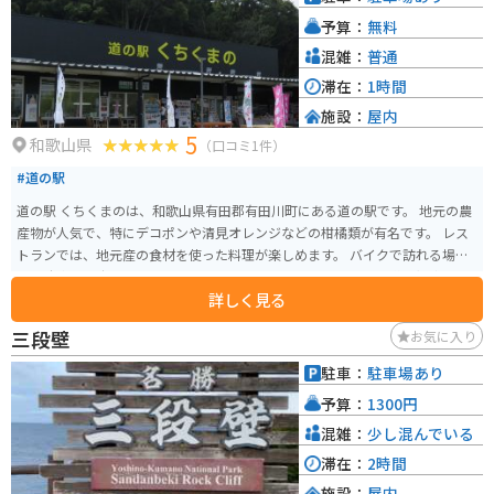
予算：
無料
混雑：
普通
滞在：
1時間
施設：
屋内
5
和歌山県
（口コミ1件）
#道の駅
道の駅 くちくまのは、和歌山県有田郡有田川町にある道の駅です。 地元の農
産物が人気で、特にデコポンや清見オレンジなどの柑橘類が有名です。 レス
トランでは、地元産の食材を使った料理が楽しめます。 バイクで訪れる場
合、駐車場も広く停めやすいので安心です。 周辺には、熊野古道や湯浅町の
詳しく見る
醤油蔵など、観光スポットも点在しています。 お土産には、地元産の果物を
使ったジャムやジュースもおすすめです。
三段壁
お気に入り
駐車：
駐車場あり
予算：
1300円
混雑：
少し混んでいる
滞在：
2時間
施設：
屋内