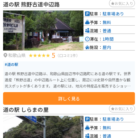
道の駅 熊野古道中辺路
お気に入り
駐車：
駐車場あり
予算：
無料
混雑：
普通
滞在：
1時間
施設：
屋内
5
和歌山県
（口コミ1件）
#道の駅
道の駅 熊野古道中辺路は、和歌山県田辺市中辺路町にある道の駅です。世界
遺産「熊野古道」の中辺路ルート上に位置し、周辺には史跡や自然豊かな観
光スポットが多くあります。 道の駅には、地元の特産品を販売するショップ
やレストランがあり、熊野牛や梅干しなど、和歌山県ならではの味覚を楽し
詳しく見る
むことができます。また、熊野古道の情報コーナーでは、ルートや見どころ
などの情報を収集することができます。 バイクで訪れる場合、道の駅には広
道の駅 しらまの里
お気に入り
い駐車場が完備されているので安心です。熊野古道は、山間部を走るワイン
ディングロードが多いため、バイクでのツーリングにも最適です。ただし、
駐車：
駐車場あり
道幅が狭い区間もあるため、走行には注意が必要です。 中辺路周辺には、国
予算：
無料
の重要文化財に指定されている「継桜王子」や、樹齢800年を超える大木が立
ち並ぶ「熊野古道館」など、見どころがたくさんあります。道の駅を拠点に、
混雑：
普通