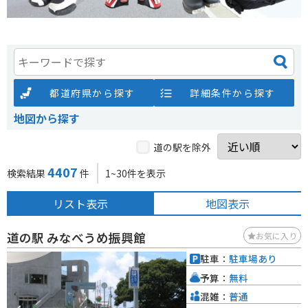
都道府県から探す
詳細条件から探す
地図から探す
道の駅を除外
4407
検索結果
件
1~30件を表示
リスト表示
地図表示
道の駅 みなべうめ振興館
お気に入り
駐車：
駐車場あり
予算：
無料
混雑：
普通