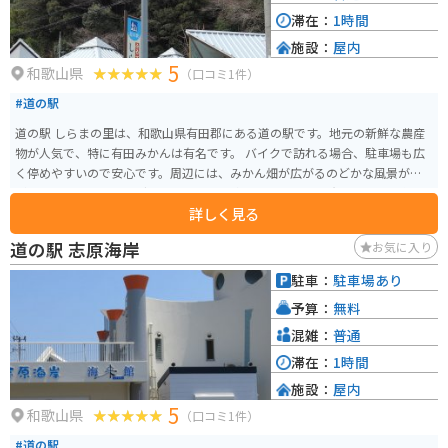
歴史と自然を感じながら、熊野古道散策を楽しんでみてはいかがでしょう
滞在：
1時間
か。
施設：
屋内
5
和歌山県
（口コミ1件）
#道の駅
道の駅 しらまの里は、和歌山県有田郡にある道の駅です。地元の新鮮な農産
物が人気で、特に有田みかんは有名です。 バイクで訪れる場合、駐車場も広
く停めやすいので安心です。周辺には、みかん畑が広がるのどかな風景が広
がっており、ツーリングにも最適です。 名産品としては、有田みかんを使っ
詳しく見る
たジュースやジャム、お菓子などが人気です。また、地元で採れた野菜を使
ったレストランもあり、食事も楽しめます。
道の駅 志原海岸
お気に入り
駐車：
駐車場あり
予算：
無料
混雑：
普通
滞在：
1時間
施設：
屋内
5
和歌山県
（口コミ1件）
#道の駅