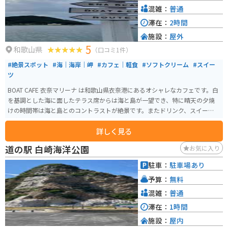
混雑：
普通
滞在：
2時間
施設：
屋外
5
和歌山県
（口コミ1件）
#絶景スポット
#海｜海岸｜岬
#カフェ｜軽食
#ソフトクリーム
#スイー
ツ
BOAT CAFE 衣奈マリーナ は和歌山県衣奈港にあるオシャレなカフェです。白
を基調とした海に面したテラス席からは海と島が一望でき、特に晴天の夕焼
けの時間帯は海と島とのコントラストが絶景です。またドリンク、スイーツ、
食事のメニューも豊富でとても美味しいです。
詳しく見る
道の駅 白崎海洋公園
お気に入り
駐車：
駐車場あり
予算：
無料
混雑：
普通
滞在：
1時間
施設：
屋内