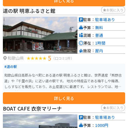
詳しく見る
とができます。道の駅には、レストラン、特産品販売所、情報コーナーなどが
併設されており、地元の特産品である、ごま豆腐や猪肉、鹿肉を使った料理
道の駅 明恵ふるさと館
お気に入り
などを味わうことができます。 バイクで訪れる場合、高野龍神スカイライン
は、タイトなコーナーが連続するワインディングロードとして知られてお
駐車：
駐車場あり
り、ツーリングルートとしても人気です。道の駅には、バイクスタンドも設
予算：
無料
置されているため、安心して休憩をとることができます。
混雑：
普通
滞在：
1時間
施設：
屋内
5
和歌山県
（口コミ1件）
#道の駅
和歌山県日高郡みなべ町にある道の駅 明恵ふるさと館は、世界遺産「熊野古
道」や「千里の浜」に近い道の駅です。 地元の特産品である梅干しや梅酒、
しらすなどを販売しており、お土産選びに最適です。 レストランでは、地元
産の食材を使った料理を楽しむことができます。 特に、梅を使った料理や、
詳しく見る
新鮮な魚介類を使った料理がおすすめです。 バイクで訪れる場合、駐車場も
広く停めやすいので安心です。 道の駅周辺には、美しい海岸線が続く「千里
BOAT CAFE 衣奈マリーナ
お気に入り
の浜」があり、ツーリングの休憩場所としても最適です。 また、世界遺産
「熊野古道」へのアクセスも良く、歴史を感じながらのツーリングも楽しめ
駐車：
駐車場あり
ます。 周辺には、温泉施設もあるので、ゆっくりと観光を楽しみたい方にも
予算：
1000円
おすすめです。