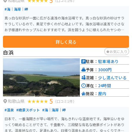
5
和歌山県
（口コミ1件）
#海｜海岸｜岬
真っ白な砂浜が一面に広がる遠浅の海水浴場です。真っ白な砂浜の砂はサラ
サラしているので、素足で歩くのが心地よいです。海水浴場は遠浅で小さな
お子様連れやカップルにおすすめです。浜を囲うように植えられたヤシの木
は、南国ムードを演出してくれています。海水浴をしなくても、浜辺を歩い
詳しく見る
たり、景色を眺めたりするだけでも楽しめます。
白浜
お気に入り
駐車：
駐車場あり
予算：
3000円
混雑：
少し混んでいる
滞在：
24時間
施設：
屋内
5
和歌山県
（口コミ1件）
#温泉
#絶景スポット
#海｜海岸｜岬
日本で、一番海開きが早い場所で、海もきれいな温泉地です。海岸沿いをゆ
っくり眺めることができて、千畳敷や、三段壁な有名な絶景ポイントがあり
ます。温泉地なので、足湯もあり、日帰り温泉もあるので、ゆっくりできま