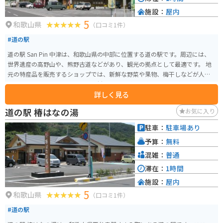
施設：
屋内
5
和歌山県
（口コミ1件）
#道の駅
道の駅 San Pin 中津は、和歌山県の中部に位置する道の駅です。周辺には、
世界遺産の高野山や、熊野古道などがあり、観光の拠点として最適です。 地
元の特産品を販売するショップでは、新鮮な野菜や果物、梅干しなどが人気
です。レストランでは、地元の食材を使った料理を楽しむことができます。
詳しく見る
バイクで訪れる場合、道の駅には広い駐車場が完備されているので安心で
す。また、周辺には、高野山や熊野古道など、ツーリングに最適なスポットが
道の駅 椿はなの湯
お気に入り
たくさんあります。
駐車：
駐車場あり
予算：
無料
混雑：
普通
滞在：
1時間
施設：
屋内
5
和歌山県
（口コミ1件）
#道の駅