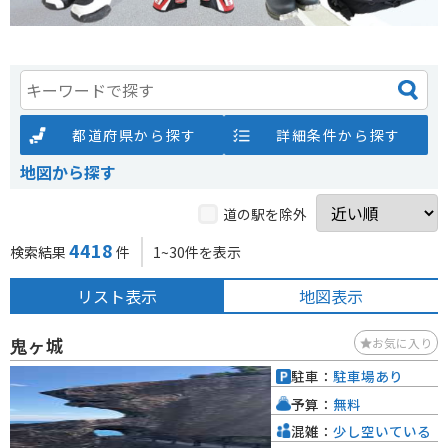
都道府県から探す
詳細条件から探す
地図から探す
道の駅を除外
4418
検索結果
件
1~30件を表示
リスト表示
地図表示
鬼ヶ城
お気に入り
駐車：
駐車場あり
予算：
無料
混雑：
少し空いている