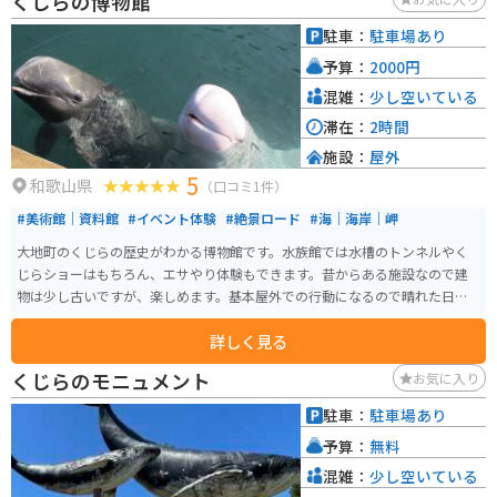
くじらの博物館
癒やすのにも最適です。 バイクで訪れる場合、道の駅には広々とした駐車場
が完備されているので安心です。熊野古道周辺は、風光明媚なワインディン
駐車：
駐車場あり
グロードが続くので、ツーリングにもおすすめです。特に、道の駅から熊野
予算：
2000円
本宮大社までの道のりは、緑豊かな山々を眺めながら快適に走行できます。
混雑：
少し空いている
滞在：
2時間
施設：
屋外
5
和歌山県
（口コミ1件）
#美術館｜資料館
#イベント体験
#絶景ロード
#海｜海岸｜岬
大地町のくじらの歴史がわかる博物館です。水族館では水槽のトンネルやく
じらショーはもちろん、エサやり体験もできます。昔からある施設なので建
物は少し古いですが、楽しめます。基本屋外での行動になるので晴れた日に
行くのがオススメです。
詳しく見る
くじらのモニュメント
お気に入り
駐車：
駐車場あり
予算：
無料
混雑：
少し空いている