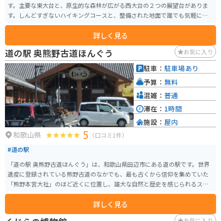
す。主要な東大台と、原生的な森林が広がる西大台の２つの展望台がありま
す。しんどすぎないハイキングコースと、整備された地面で誰でも気軽に自
然を感じながら楽しむことができます。 秋の紅葉シーズンには、ワインレッ
詳しく見る
ド色に染まったシロヤシロが一面に広がり絶景です。日出ヶ岳の展望台から3
60度パノラマ風景が堪能できます。最大の絶景ポイントである大蛇嵒の展望
道の駅 奥熊野古道ほんぐう
お気に入り
も素晴らしいです。 大台ケ原ドライブウェイの終点にある大台ケ原ビジター
センターには食堂、お土産屋さんがあります。駐車場も200台、バイク専用も
駐車：
駐車場あり
用意されています。
予算：
無料
混雑：
普通
滞在：
1時間
施設：
屋内
5
和歌山県
（口コミ1件）
#道の駅
「道の駅 奥熊野古道ほんぐう」は、和歌山県田辺市にある道の駅です。世界
遺産に登録されている熊野古道のなかでも、最も古くから信仰を集めていた
「熊野本宮大社」のほど近くに位置し、雄大な自然と歴史を感じられるスポ
ットとして人気があります。 道の駅には、地元の特産品を販売するショップ
詳しく見る
やレストランがあり、熊野牛や梅干しなど、和歌山県ならではのグルメを楽
しむことができます。また、周辺には温泉施設も点在しており、旅の疲れを
お気に入り