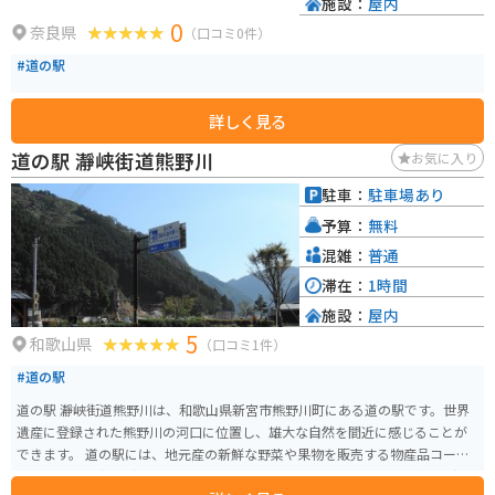
施設：
屋内
0
奈良県
（口コミ0件）
#道の駅
詳しく見る
道の駅 瀞峡街道熊野川
お気に入り
駐車：
駐車場あり
予算：
無料
混雑：
普通
滞在：
1時間
施設：
屋内
5
和歌山県
（口コミ1件）
#道の駅
道の駅 瀞峡街道熊野川は、和歌山県新宮市熊野川町にある道の駅です。世界
遺産に登録された熊野川の河口に位置し、雄大な自然を間近に感じることが
できます。 道の駅には、地元産の新鮮な野菜や果物を販売する物産品コーナ
ー、熊野のご当地グルメを味わえるレストランがあります。熊野地方は、温