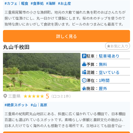
#カフェ｜軽食
#食事処
#海鮮
#お土産
三重県尾鷲市の小さな漁師町。地元の大敷で捕れた魚を町のおばさんたちが
捌いて塩漬けにし、丸一日かけて燻製にします。桜の木のチップを使うので
独特な良いにおいがして食欲を誘います。ビールのおつまみにも最高です。
詳しく見る
丸山千枚田
お気に入り
駐車：
駐車場あり
予算：
無料
混雑：
空いている
滞在：
1時間
施設：
屋外
5
三重県
（口コミ1件）
#絶景スポット
#山｜高原
三重県の紀和町丸山地区にある、斜面に広く描かれている棚田で、日本棚田
百選にも選ばれているスポットです。素晴らしい景観と農耕文化の融合は、
日本人だけでなく海外の人も感動できる場所です。立地はとても田舎で山の
中をしっかり感じられます。ＪＲ熊野市駅から車で約40分程で行くことがで