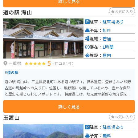
詳しく見る
暖な気候で育った柑橘類が有名です。みかんをはじめ、ゆずやレモンなども
人気があります。また、熊野牛や熊野地鶏などのブランド肉もおすすめです。
道の駅 海山
お気に入り
レストランでは、これらの食材を使った料理を堪能できます。 バイクで訪れ
る際は、道の駅から熊野川沿いを走る国道168号がおすすめです。瀞峡と呼ば
駐車：
駐車場あり
れる景勝地を走り抜けることができ、変化に富んだ景色を楽しむことができ
予算：
無料
ます。道の駅には、バイク専用の駐車場も完備されています。 周辺には、世
界遺産の熊野速玉大社や神倉神社などの観光スポットがあります。道の駅を
混雑：
普通
拠点に、熊野の歴史や文化に触れてみるのも良いでしょう。
滞在：
1時間
施設：
屋内
5
三重県
（口コミ1件）
#道の駅
道の駅 海山は、三重県紀北町にある道の駅です。世界遺産に登録された熊野
古道の馬越峠への入り口に位置し、熊野灘にも面しているため、豊かな自然
と歴史を感じられるスポットです。 特産品には、地元産の新鮮な魚介類を使
った料理や、熊野古道で採れた山菜を使った料理などが楽しめます。また、
詳しく見る
お土産には、地元産の柑橘類を使ったジュースやジャム、熊野古道にちなん
だ工芸品などが人気です。 バイクで訪れる場合、道の駅には広い駐車場が完
玉置山
お気に入り
備されているので安心です。熊野灘沿いの海岸線を走る国道42号線は、景色
が良くツーリングにも最適です。ただし、道幅が狭くカーブが多い区間もあ
駐車：
駐車場あり
るので、走行には注意が必要です。
予算：
無料