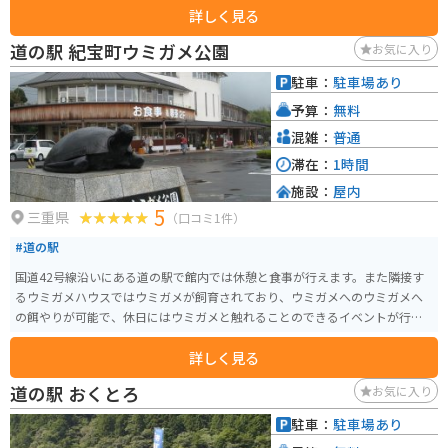
詳しく見る
き、無料駐車場もあります。 四季を通じて美しさが変わり、それぞれで魅力
があります。春は水が張られ、５月頃に田植え、夏は稲が風に揺れて綺麗で
道の駅 紀宝町ウミガメ公園
お気に入り
夜には蛍も見られます。また秋は稲穂が黄金色に輝き、冬は比較的暖かいです
が雪景色が見れる事もあり、おすすめです。
駐車：
駐車場あり
予算：
無料
混雑：
普通
滞在：
1時間
施設：
屋内
5
三重県
（口コミ1件）
#道の駅
国道42号線沿いにある道の駅で館内では休憩と食事が行えます。また隣接す
るウミガメハウスではウミガメが飼育されており、ウミガメへのウミガメへ
の餌やりが可能で、休日にはウミガメと触れることのできるイベントが行わ
れている。
詳しく見る
道の駅 おくとろ
お気に入り
駐車：
駐車場あり