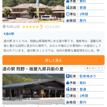
予算：
無料
混雑：
普通
滞在：
1時間
施設：
屋内
5
和歌山県
（口コミ1件）
#道の駅
道の駅 おくとろは、和歌山県海南市にある道の駅です。海南市は、温暖な気
候と豊かな自然に恵まれた場所で、みかんや梅などの果物の一大産地として
知られています。 道の駅 おくとろでは、地元の新鮮な農産物をはじめ、特産
品や加工品を販売しています。中でもおすすめは、海南市特産の「紀州うめ
詳しく見る
どり」を使った料理です。新鮮で弾力のある鶏肉は、ジューシーで旨みが強
く、お土産にも最適です。 また、道の駅 おくとろは、バイクツーリングの休
道の駅 熊野・板屋九郎兵衛の里
お気に入り
憩スポットとしても人気があります。周辺には、風光明媚な海岸線や山岳路
など、変化に富んだツーリングコースが広がっており、道の駅はその拠点と
駐車：
駐車場あり
して最適です。駐車場も広く、休憩 facilities も充実しているので、安心して
予算：
無料
バイクを停めて休むことができます。 道の駅 おくとろを訪れた際には、ぜひ
周辺の観光スポットにも足を運んでみてください。おすすめは、世界遺産に
混雑：
普通
登録されている熊野古道です。道の駅 おくとろから車で約1時間30分の距離
滞在：
1時間
にあり、古代から続く歴史と文化を感じることができます。
施設：
屋内