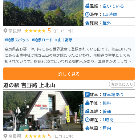
混雑：
空いている
滞在：
1.5時間
施設：
屋外
5
奈良県
（口コミ1件）
#絶景スポット
#絶景ロード
#山｜高原
奈良県吉野郡十津川村にある世界遺産に登録されている山です。標高1076m
にある玉置神社は熊野三山の奥之院だったといわれ、修験道の聖地としても
知られています。樹齢3000年といわれる御神木があり、異世界かのような雰
囲気が漂っています。 各地点への所要時間は以下の通りです。 ・玉置山駐車
詳しく見る
場 ~ 山頂：上り約30分、下り約20分 ・玉置山駐車場 ~ 玉置神社：上り約20
分、下り約15分 ・山頂 ~ 玉置神社：上り約20分、下り約10分 駐車場 - 山頂 -
道の駅 吉野路 上北山
お気に入り
神社 - 駐車場のように上りと下りで経由地を変えることも可能です。
駐車：
駐車場あり
予算：
無料
混雑：
普通
滞在：
1時間
施設：
屋内
5
奈良県
（口コミ1件）