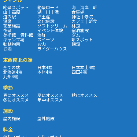
絶景スポット
絶景ロード
海｜海岸｜岬
山｜高原
湖｜川｜滝
食事処
道の駅
お土産
神社｜寺院
温泉
文化施設
カフェ｜軽食
商業施設
ソフトクリーム
林道
夜景
イベント体験
宿泊施設
美術館｜資料館
海鮮
ダム
キャンプ場
スイーツ
珍スポット
動植物園
お肉
麺類
お酒
ライダーハウス
東西南北の端
全ての端
日本4端
日本本土4端
北海道4端
本州4端
四国4端
九州4端
季節
春にオススメ
夏にオススメ
秋にオススメ
冬にオススメ
年中オススメ
施設
屋内施設
屋外施設
料金