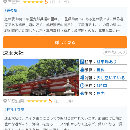
5
三重県
（口コミ1件）
#道の駅
道の駅 熊野・板屋九郎兵衛の里は、三重県熊野市にある道の駅です。世界遺
産である熊野古道に近く、熊野観光の拠点として最適です。 この道の駅は、
戦国時代に活躍した武将・真田幸村（幼名：源次郎）の父、真田昌幸に仕え
た忍者、板屋九郎兵衛勝重の出身地であることにちなんで名付けられまし
詳しく見る
た。 敷地内には、九郎兵衛にまつわる資料を展示した「板屋九郎兵衛之家」
や、地元の特産品を販売するショップ、レストランなどがあります。 熊野灘
速玉大社
お気に入り
を望む絶景スポットとしても知られており、特に夕暮れ時には美しい夕日を
見ることができます。 バイクで訪れる場合、道の駅には広い駐車場が完備さ
駐車：
駐車場あり
れているので安心です。また、周辺には熊野古道など、ツーリングに最適なス
予算：
無料
ポットがたくさんあります。 地元の名産品としては、熊野古道で採れる「さ
んしょ」を使った商品や、熊野灘で獲れる新鮮な魚介類などがおすすめで
混雑：
少し空いている
す。道の駅のレストランでも、地元の食材をふんだんに使った料理を楽しむ
滞在：
1時間
ことができます。
施設：
屋内
5
和歌山県
（口コミ1件）
#神社｜寺院
速玉大社は、バイク乗りにとっての聖地と言われています。周囲には自然が
豊かな道があり、海沿いを走るコースや山から行く道など、帰りと行きで異
なるルートもあるため、道中も楽しめます。