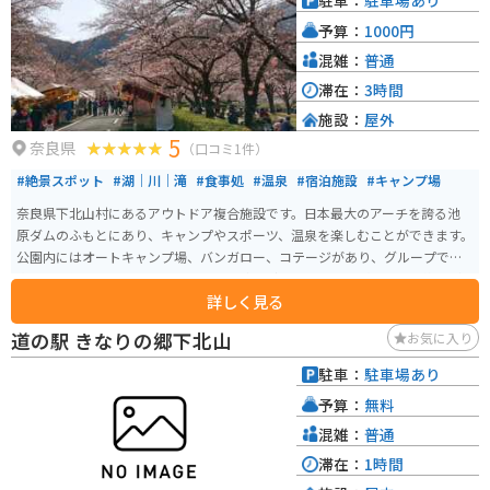
駐車：
駐車場あり
予算：
1000円
混雑：
普通
滞在：
3時間
施設：
屋外
5
奈良県
（口コミ1件）
#絶景スポット
#湖｜川｜滝
#食事処
#温泉
#宿泊施設
#キャンプ場
奈良県下北山村にあるアウトドア複合施設です。日本最大のアーチを誇る池
原ダムのふもとにあり、キャンプやスポーツ、温泉を楽しむことができます。
公園内にはオートキャンプ場、バンガロー、コテージがあり、グループでの
宿泊も可能です。キャンプ場からは、池原ダムの壁を見上げるように絶景が
詳しく見る
見られます。 また、テニスコートや多目的グラウンド、バーベキューハウ
ス、炊事棟など、様々な設備が整っており、スポーツ合宿や研修にも利用さ
道の駅 きなりの郷下北山
お気に入り
れています。温泉施設「きなりの湯」では、疲れを癒すことができ、自然に囲
まれた環境でリフレッシュできます。春には下北山村主催のさくら祭りが開
駐車：
駐車場あり
催されており、敷地内の桜が満開になると、関西一とも思われる桜の絶景が
予算：
無料
広がります。
混雑：
普通
滞在：
1時間