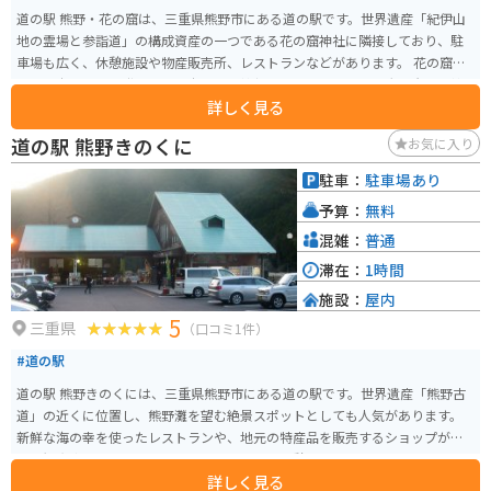
道の駅 熊野・花の窟は、三重県熊野市にある道の駅です。世界遺産「紀伊山
地の霊場と参詣道」の構成資産の一つである花の窟神社に隣接しており、駐
車場も広く、休憩施設や物産販売所、レストランなどがあります。 花の窟
は、日本書紀にも登場する日本最古の神社といわれており、巨大な岩を御神
詳しく見る
体とする珍しい神社です。道の駅からは、この花の窟を望むことができ、その
壮大さに圧倒されるでしょう。また、道の駅には、熊野灘を一望できる展望
道の駅 熊野きのくに
お気に入り
台もあり、美しい景色を楽しむことができます。 バイクで訪れる場合、駐車
場も広く停めやすいので安心です。周辺には、世界遺産の熊野古道や七里御
駐車：
駐車場あり
浜など、風光明媚な観光スポットがたくさんあります。熊野市は、温暖な気候
予算：
無料
で知られており、みかんや梅などの柑橘類の栽培も盛んです。道の駅では、
地元で採れた新鮮な農産物や、それらを使った加工品なども販売しているの
混雑：
普通
で、お土産にいかがでしょうか。
滞在：
1時間
施設：
屋内
5
三重県
（口コミ1件）
#道の駅
道の駅 熊野きのくには、三重県熊野市にある道の駅です。世界遺産「熊野古
道」の近くに位置し、熊野灘を望む絶景スポットとしても人気があります。
新鮮な海の幸を使ったレストランや、地元の特産品を販売するショップがあ
り、観光客だけでなく、地元の人々にとっても憩いの場となっています。 バ
詳しく見る
イクで訪れる場合、駐車場も広く停めやすいので安心です。熊野古道は、一