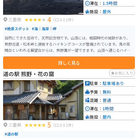
滞在：
1.5時間
施設：
屋外
4
三重県
（口コミ1件）
#絶景スポット
#海｜海岸｜岬
自然にできた芸術で、天然記念物です。山頂には、戦国時代の城跡があり、
熊野古道・松本峠と連結するハイキングコースが整備されています。鬼の見
晴台といわれる展望台からは、熊野灘が一望できます。 山頂へ通じるハイキ
ングコースは一面、桜が植えられており、春になると、4種類の桜が次から次
詳しく見る
へと開花します。春の季節は特におすすめです。
道の駅 熊野・花の窟
お気に入り
駐車：
駐車場あり
予算：
無料
混雑：
普通
滞在：
1時間
施設：
屋内
5
三重県
（口コミ1件）
#道の駅