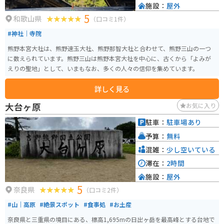
施設：
屋外
5
和歌山県
（口コミ1件）
#神社｜寺院
熊野本宮大社は、熊野速玉大社、熊野那智大社と合わせて、熊野三山の一つ
に数えられています。熊野三山は熊野本宮大社を中心に、古くから「よみが
えりの聖地」として、いまもなお、多くの人々の信仰を集めています。
詳しく見る
大台ヶ原
お気に入り
駐車：
駐車場あり
予算：
無料
混雑：
少し空いている
滞在：
2時間
施設：
屋外
5
奈良県
（口コミ2件）
#山｜高原
#絶景スポット
#食事処
#お土産
奈良県と三重県の境目にある、標高1,695mの日出ヶ岳を最高峰とする台地で