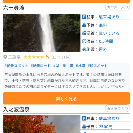
六十尋滝
お気に入り
駐車：
駐車場あり
予算：
無料
混雑：
空いている
滞在：
0.5時間
施設：
屋外
5
三重県
（口コミ1件）
#絶景スポット
#絶景ロード
#湖｜川｜滝
#林道
#珍スポット
三重県南部の山奥にある穴場の絶景スポットです。道中の路面状況は最悪
で、小枝・落石・落ち葉と酷道がひたすら続きます。運転に自信のない方や
免許取りたての初心者ライダーにはオススメできません。しかし、行った先
には素晴らしい景色が待っているので、運転に慣れている人は行く価値があ
詳しく見る
る場所です。
入之波温泉
お気に入り
駐車：
駐車場あり
予算：
2500円