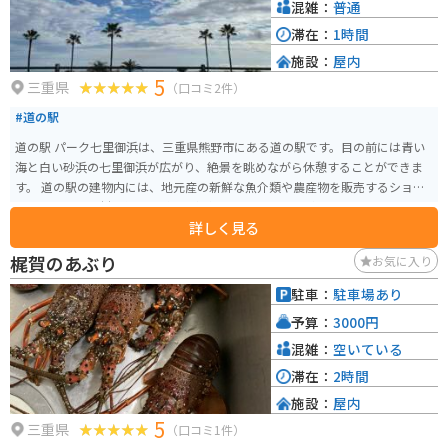
混雑：
普通
滞在：
1時間
施設：
屋内
5
三重県
（口コミ2件）
#道の駅
道の駅 パーク七里御浜は、三重県熊野市にある道の駅です。目の前には青い
海と白い砂浜の七里御浜が広がり、絶景を眺めながら休憩することができま
す。 道の駅の建物内には、地元産の新鮮な魚介類や農産物を販売するショッ
プや、地元の食材を使った料理を提供するレストランがあります。特に、熊
詳しく見る
野灘で獲れたマグロを使った海鮮丼や、地元産の猪肉を使ったぼたん鍋がお
すすめです。 また、道の駅に隣接して、世界遺産「熊野古道」の浜街道の一
梶賀のあぶり
お気に入り
部が整備されており、散策を楽しむことができます。 バイクで訪れる場合
は、道の駅の駐車場にバイク専用のスペースが用意されています。七里御浜
駐車：
駐車場あり
沿いの道路は、景色も良く、ツーリングにも最適です。 お土産には、熊野市
予算：
3000円
の特産品である「熊野古道麦酒」や「那智黒石」がおすすめです。
混雑：
空いている
滞在：
2時間
施設：
屋内
5
三重県
（口コミ1件）