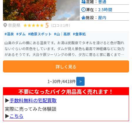
混雑：
普通
滞在：
2.5時間
施設：
屋内
5
奈良県
（口コミ1件）
#温泉
#ダム
#絶景スポット
#山｜高原
#食事処
山奥のダムの横にある温泉です。お湯は炭酸泉でタオルを浸けると色が取れ
ないぐらいの茶色をしています。ダムが見え景色も最高で神経痛などに効力
があるそうです。大台ケ原ツーリングの帰り、夕方に寄ると家に着くまで体
がポカポカしてオススメです。お食事もおいしく、鴨ロース・鹿刺しが特に
詳しく見る
絶品で値段もリーズナブルです。
1~30件/4418件
>
不要になったバイク用品高く売れます！
▶︎
手数料無料の宅配買取
実際に売ってみた体験談
▶︎
こちら