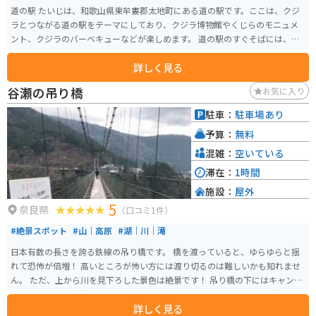
道の駅 たいじは、和歌山県東牟婁郡太地町にある道の駅です。ここは、クジ
ラとつながる道の駅をテーマにしており、クジラ博物館やくじらのモニュメ
ント、クジラのバーベキューなどが楽しめます。 道の駅のすぐそばには、く
じら浜公園や太地町立くじら博物館があり、クジラについて楽しく学んだ
詳しく見る
り、雄大な太平洋を眺めながらゆったりと過ごしたりできます。また、道の
駅たいじでは、地元で獲れた新鮮な魚介類を使った料理や、クジラ料理も味
谷瀬の吊り橋
お気に入り
わえます。 バイクで訪れる場合、道の駅たいじは駐車場も広く、休憩場所と
しても最適です。周辺には、リアス式海岸特有の美しい景色が広がってお
駐車：
駐車場あり
り、ツーリングにもおすすめです。お土産には、クジラベーコンやクジラカ
予算：
無料
ツなど、ここでしか買えないものがたくさんあります。
混雑：
空いている
滞在：
1時間
施設：
屋外
5
奈良県
（口コミ1件）
#絶景スポット
#山｜高原
#湖｜川｜滝
日本有数の長さを誇る鉄線の吊り橋です。 橋を渡っていると、ゆらゆらと揺
れて恐怖が倍増！ 高いところが怖い方には渡り切るのは難しいかも知れませ
ん。 ただ、上から川を見下ろした景色は絶景です！ 吊り橋の下にはキャンプ
場もあるので、家族でバーベキューやテントを張ってゆっくりとした時間を
詳しく見る
大自然の中で楽しめる場所となっています。