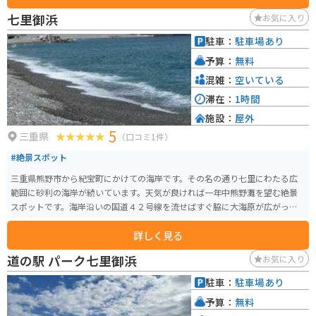
部区間を除きバイクでの通行はできませんが、周辺には風光明媚な海岸線や
七里御浜
お気に入り
山岳路など、ツーリングに最適なルートがたくさんあります。 名産品として
は、熊野古道で採れたての「熊野地鶏」や「熊野みかん」、新鮮な魚介類な
駐車：
駐車場あり
どがおすすめです。道の駅で購入できるほか、周辺の飲食店でも味わうこと
予算：
無料
ができます。
混雑：
空いている
滞在：
1時間
施設：
屋外
5
三重県
（口コミ1件）
#絶景スポット
三重県熊野市から紀宝町にかけての海岸です。その名の通り七里にわたる広
範囲に砂利の海岸が続いています。天気が良ければ一年中熊野灘を望む絶景
スポットです。海岸沿いの国道４２号線を流せばすぐ脇に大海原が広がって
おり爽快です。 七里御浜の北側に鬼が城という断崖絶壁を散策できるスポッ
詳しく見る
トがあり岩に激しく打ち付ける波が非常にスリルを味わえるスポットとなっ
ています。 気候の良い春、秋にはおすすめなツーリングスポットです。
道の駅 パーク七里御浜
お気に入り
駐車：
駐車場あり
予算：
無料