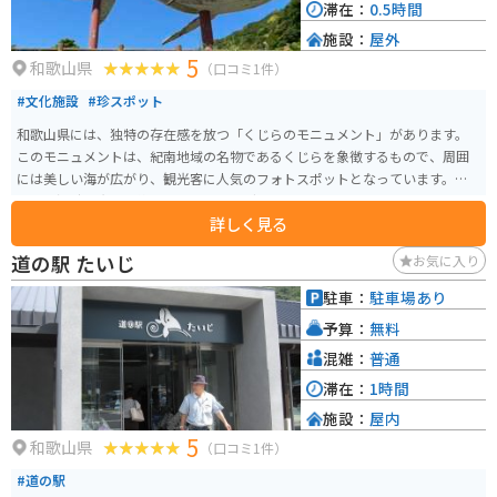
滞在：
0.5時間
施設：
屋外
5
和歌山県
（口コミ1件）
#文化施設
#珍スポット
和歌山県には、独特の存在感を放つ「くじらのモニュメント」があります。
このモニュメントは、紀南地域の名物であるくじらを象徴するもので、周囲
には美しい海が広がり、観光客に人気のフォトスポットとなっています。特
に、日没時の光景は絶景で、インスタグラムやSNS映えすること間違いなしで
詳しく見る
す。 バイクで訪れる方には、周辺の景色を楽しみながら走るルートが魅力的
です。県道を通り、海岸沿いを巡ることができます。近くには新鮮な海の幸を
道の駅 たいじ
お気に入り
味わえる食堂もあり、ツーリングの休憩によいスポットです。特に、地元の
くじら料理は一度は味わってみたい逸品です。ぜひ訪れて、地元の文化や美し
駐車：
駐車場あり
い自然を満喫してください。
予算：
無料
混雑：
普通
滞在：
1時間
施設：
屋内
5
和歌山県
（口コミ1件）
#道の駅