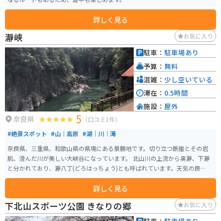
詳しく見る
瀞峡
お気に入り
駐車：
駐車場あり
予算：
無料
混雑：
少し空いている
滞在：
0.5時間
施設：
屋外
5
奈良県
（口コミ1件）
#絶景スポット
#山｜高原
#湖｜川｜滝
奈良県、三重県、和歌山県の県境にある景勝地です。切り立つ断崖とその岩
肌、澄んだ川が美しい大峡谷になっています。 北山川の上流から奥瀞、下瀞
と分かれており、瀞八丁(どろはっちょう)とも呼ばれています。天気の良い日
はジェット船に乗ることができ、川面付近から断崖、荘厳な岩を見上げると
詳しく見る
大自然をより一層感じることができます。
下北山スポーツ公園 きなりの郷
お気に入り