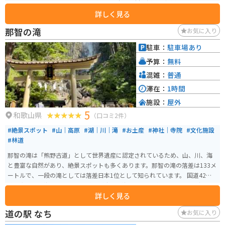
販売するショップやレストランがあり、十津川村で採れた新鮮な野菜や果
詳しく見る
物、名物の「柿の葉寿司」などを楽しむことができます。また、観光案内所
では、周辺の観光スポットや宿泊施設の情報を入手することができます。 バ
那智の滝
お気に入り
イクで訪れる場合、道の駅には広い駐車場が完備されているので安心です。
十津川村は、山間部のワインディングロードが続くため、ツーリングにも最
駐車：
駐車場あり
適なエリアです。道の駅 十津川郷を拠点に、周辺の観光スポットを巡ってみ
予算：
無料
てはいかがでしょうか。 周辺には、世界遺産に登録されている「熊野本宮大
社」や「玉置神社」、日本三大名瀑の一つである「那智の滝」など、見どこ
混雑：
普通
ろが多数あります。また、十津川村は温泉地としても知られており、日帰り
滞在：
1時間
温泉施設も充実しています。
施設：
屋外
5
和歌山県
（口コミ2件）
#絶景スポット
#山｜高原
#湖｜川｜滝
#お土産
#神社｜寺院
#文化施設
#林道
那智の滝は「熊野古道」として世界遺産に認定されているため、山、川、海
と豊富な自然があり、絶景スポットも多くあります。那智の滝の落差は133メ
ートルで、一段の滝としては落差日本1位として知られています。 国道42号
線は和歌山の海沿いを走り、道幅が広く、海を眺めながらのツーリングに最
詳しく見る
適な場所となっています。
道の駅 なち
お気に入り