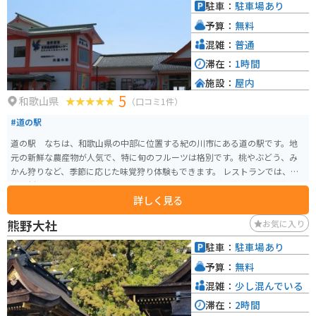
駐車：
駐車場あり
予算：
無料
混雑：
普通
滞在：
1時間
施設：
屋内
5
和歌山県
（口コミ1件）
#道の駅
道の駅 なちは、和歌山県の中部に位置する紀の川市にある道の駅です。地
元の新鮮な農産物が人気で、特に旬のフルーツは格別です。桃やぶどう、み
かん狩りなど、季節に応じた味覚狩り体験もできます。 レストランでは、地
元食材を使った料理が味わえます。中でも、紀の川名物の鮎を使った鮎飯は
詳しく見る
絶品です。また、バイクで訪れる際は、道の駅のすぐそばに紀の川が広がっ
ているので、雄大な景色を眺めながら休憩できます。周辺には、和歌山城や
熊野大社
お気に入り
紀三井寺などの観光スポットも点在しているので、ツーリングの拠点として
も最適です。
駐車：
駐車場あり
予算：
無料
混雑：
少し混んでいる
滞在：
2時間