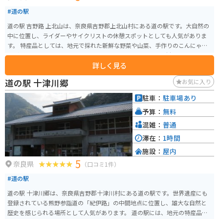
#道の駅
道の駅 吉野路 上北山は、奈良県吉野郡上北山村にある道の駅です。大自然の
中に位置し、ライダーやサイクリストの休憩スポットとしても人気がありま
す。 特産品としては、地元で採れた新鮮な野菜や山菜、手作りのこんにゃく
などが販売されています。また、レストランでは、地元の食材をふんだんに
詳しく見る
使った郷土料理を楽しむことができます。 周辺には、日本三大渓谷の一つに
数えられる「瀞峡（どろきょう）」や、世界遺産「熊野古道」の一部である
道の駅 十津川郷
お気に入り
「小辺路（こへち）」など、見どころも豊富です。瀞峡では、遊覧船に乗っ
て、渓谷美を満喫するのがおすすめです。小辺路は、歴史を感じながらハイキ
駐車：
駐車場あり
ングを楽しむことができます。 バイクで訪れる際は、道の駅に駐車場が完備
予算：
無料
されているので安心です。また、周辺には、ワインディングロードが続くた
め、ツーリングにも最適なエリアとなっています。
混雑：
普通
滞在：
1時間
施設：
屋内
5
奈良県
（口コミ1件）
#道の駅
道の駅 十津川郷は、奈良県吉野郡十津川村にある道の駅です。世界遺産にも
登録されている熊野参詣道の「紀伊路」の中間地点に位置し、雄大な自然と
歴史を感じられる場所として人気があります。 道の駅には、地元の特産品を