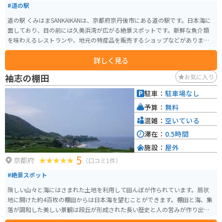
#道の駅
道の駅 くみはまSANKAIKANは、京都府京丹後市にある道の駅です。日本海に
面しており、目の前には久美浜湾が広がる絶景スポットです。新鮮な魚介類
を味わえるレストランや、地元の特産品を販売するショップなどがありま
す。 バイクで訪れる場合、広々とした駐車場があるので安心です。また、道
詳しく見る
の駅には、ツーリングの休憩場所としても最適なベンチやテーブルも設置さ
れています。 周辺には、美しいビーチとしても知られる琴引浜や、夕日の名
袖志の棚田
お気に入り
所として知られる箱石海岸など、観光スポットも豊富です。道の駅 くみはまS
ANKAIKANは、京丹後市の魅力を満喫できるスポットとして、観光客に人気で
駐車：
駐車場なし
す。
予算：
無料
混雑：
空いている
滞在：
0.5時間
施設：
屋外
5
京都府
（口コミ1件）
#絶景スポット
険しい山々と海にはさまれた土地を利用して田んぼが作られています。扇状
地に開けた約4百枚の棚田からは日本海を望むことができます。棚田と海、集
落が調和した美しい景観は段丘が形成された長い歴史と人の営みが作り出し
たものであり、「日本の棚田百選」にも選ばれています。