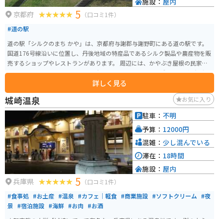
施設：
屋内
などの新鮮な魚介類が有名です。 道の駅のレストランや、町内の飲食店で、
5
ぜひ味わってみてください。
京都府
（口コミ1件）
#道の駅
道の駅「シルクのまち かや」は、京都府与謝郡与謝野町にある道の駅です。
国道176号線沿いに位置し、丹後地域の特産品であるシルク製品や農産物を販
売するショップやレストランがあります。 周辺には、かやぶき屋根の民家が
建ち並ぶ「かやぶきの里」や、日本三景の一つである「天橋立」など、観光
詳しく見る
スポットも充実しています。バイクで訪れる場合、道の駅から「経ヶ岳」へ
のワインディングロードは景色も良くおすすめです。 丹後地方は、新鮮な魚
城崎温泉
お気に入り
介類も有名なので、海鮮丼などのグルメも楽しめます。また、シルク製品以
外のお土産として、地元産の野菜や果物も人気です。
駐車：
不明
予算：
12000円
混雑：
少し混んでいる
滞在：
18時間
施設：
屋内
5
兵庫県
（口コミ1件）
#食事処
#お土産
#温泉
#カフェ｜軽食
#商業施設
#ソフトクリーム
#夜
景
#宿泊施設
#海鮮
#お肉
#お酒