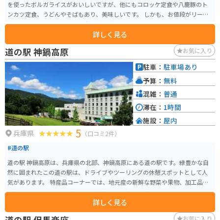
を使ったボルガライスがおいしいですが、他にもコロッケ定食や八鹿豚のト
ンカツ定食、うどんやそばもあり、美味しいです。 しかも、お値段がリーズ
ナブルですので、オススメの穴場お食事スポットです。
詳しく見る
道の駅 神鍋高原
お気に入り
駐車：
駐車場あり
予算：
無料
混雑：
普通
滞在：
1時間
施設：
屋内
5
兵庫県
（口コミ2件）
#道の駅
道の駅 神鍋高原は、兵庫県の北部、神鍋高原にある道の駅です。緑豊かな自
然に囲まれたこの道の駅は、ドライブやツーリングの休憩スポットとして人
気があります。 特産品コーナーでは、地元産の新鮮な野菜や果物、加工品な
どが販売されています。中でも、神鍋高原で採れた牛乳を使ったソフトクリ
詳しく見る
ームは濃厚な味わいでおすすめです。また、レストランでは、地元産の食材
を使った料理を楽しむことができます。 バイクで訪れる場合、道の駅には
道の駅 但馬楽座
お気に入り