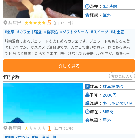
も無料で利用できます。この公園には、他にも青龍洞・白虎洞・南朱雀洞・
滞在：
0.5時間
北朱雀洞といった洞窟があり、多くの観光客が訪れています。 ショップや資
施設：
屋外
料館、レストランなどもあるので、観光にも休憩にも丁度良い場所です。
5
兵庫県
（口コミ1件）
#温泉
#カフェ｜軽食
#食事処
#ソフトクリーム
#スイーツ
#お土産
城崎温泉にあるジェラートを楽しめるカフェです。ジェラートももちろん美
味しいですが、オススメは温泉卵です。カフェで生卵を買い、側にある源泉
で10分ほど放置したらできます。味付けなしでも美味しいですが、塩を少し
かけるとさらに美味しいです。専用の駐車場はないですが、城崎温泉の駐車
詳しく見る
場があります。
竹野浜
お気に入り
駐車：
駐車場あり
予算：
2000円
混雑：
少し空いている
滞在：
5時間
施設：
屋外
1
兵庫県
（口コミ1件）
#絶景スポット
#海｜海岸｜岬