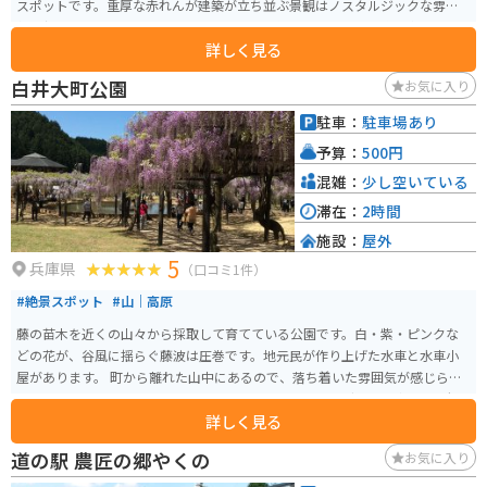
スポットです。重厚な赤れんが建築が立ち並ぶ景観はノスタルジックな雰囲
気に包まれ、映画やドラマのロケ地としても知られています。施設内にはカ
詳しく見る
フェや土産店、特産品コーナーがあり、ゆったりとした時間を過ごしながら
食事や買い物が楽しめます。 また、レンガの歴史を学べる展示やイベントス
白井大町公園
お気に入り
ペース、遊覧船の発着所もあり、観光の拠点としても充実しています。港町
ならではの開放感ある景色も魅力で、散策するだけでも楽しめます。バイク
駐車：
駐車場あり
で訪れる場合は有料駐車場が整備されており、最大料金設定もあるため安心
予算：
500円
して立ち寄れます。日本海側ツーリングの途中に、歴史と風景を味わえる休
憩スポットとしておすすめです。
混雑：
少し空いている
滞在：
2時間
施設：
屋外
5
兵庫県
（口コミ1件）
#絶景スポット
#山｜高原
藤の苗木を近くの山々から採取して育てている公園です。白・紫・ピンクな
どの花が、谷風に揺らぐ藤波は圧巻です。地元民が作り上げた水車と水車小
屋があります。 町から離れた山中にあるので、落ち着いた雰囲気が感じられ
ます。「ドライブインやくも」の近くにあり、ツーリングで立ち寄るのに便
詳しく見る
利です。
道の駅 農匠の郷やくの
お気に入り