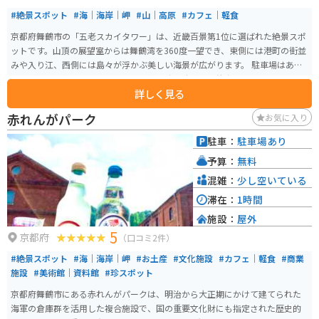
#絶景スポット
#海｜海岸｜岬
#山｜高原
#カフェ｜軽食
京都府舞鶴市の「五老スカイタワー」は、近畿百景第1位に選ばれた絶景スポ
ットです。山頂の展望室からは舞鶴湾を360度一望でき、東側には港町の街並
みや入り江、西側には島々が浮かぶ美しい海景が広がります。 駐車場はあり
ますがバイク専用スペースはなく、車の端に駐車して徒歩すぐでアクセス可
詳しく見る
能。階段またはエレベーターで展望室へ上がれます。晴天時はもちろん、夕
暮れ時の景色も格別です。 館内では「艦これ」コラボ企画も実施されてお
赤れんがパーク
お気に入り
り、カフェ（10時オープン）では「妙高カレー」などの限定メニューも楽し
めます。舞鶴観光の際にはぜひ立ち寄りたいスポットです。
駐車：
駐車場あり
予算：
無料
混雑：
少し空いている
滞在：
1時間
施設：
屋外
5
京都府
（口コミ2件）
#絶景スポット
#海｜海岸｜岬
#お土産
#文化施設
#カフェ｜軽食
#商業
施設
#美術館｜資料館
#珍スポット
京都府舞鶴市にある赤れんがパークは、明治から大正期にかけて建てられた
海軍の倉庫群を活用した複合施設で、国の重要文化財にも指定された歴史的