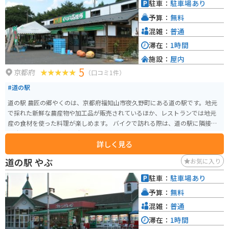
駐車：
駐車場あり
予算：
無料
混雑：
普通
滞在：
1時間
施設：
屋内
5
京都府
（口コミ1件）
#道の駅
道の駅 農匠の郷やくのは、京都府福知山市夜久野町にある道の駅です。地元
で採れた新鮮な農産物や加工品が販売されているほか、レストランでは地元
産の食材を使った料理が楽しめます。 バイクで訪れる際は、道の駅に隣接す
る駐車場にバイク専用の駐車スペースがあります。また、道の駅周辺には、
詳しく見る
夜久野高原や福知山城など、観光スポットも点在しています。 農匠の郷やく
のがある夜久野町は、豊かな自然に囲まれた地域です。特産品としては、夜
道の駅 やぶ
お気に入り
久野そば、黒豆、山の芋などが知られています。道の駅では、これらの特産
品を使ったお土産も販売されています。
駐車：
駐車場あり
予算：
無料
混雑：
普通
滞在：
1時間