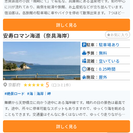
志賀直哉の小説「城崎にて」で有名な、兵庫県にある温泉地です。街の中心
に川が流れており、両側を総湯や旅館、お土産処などが立ち並んでいます。
宿泊客は。各旅館の駐車場に車やバイクを停めて散策出来ます。 7つほどの公
衆浴場の他、旅館のお風呂があります。全体的に温泉は熱めです。昔ながらの
詳しく見る
温泉地の風情かありつつ、モダンでお洒落なカフェなどもあります。
安寿ロマン海道（奈具海岸）
お気に入り
駐車：
駐車場あり
予算：
無料
混雑：
空いている
滞在：
0.25時間
施設：
屋外
5
京都府
（口コミ1件）
#絶景ロード
#海｜海岸｜岬
舞鶴から天野橋立に向かう途中にある海岸線です。晴れの日の景色は最高で
す。途中、所々に停車可能なスポットもありますので、ゆっくり海を眺める
こともできます。交通量はそんなに多くはないので、ゆっくり走りながら眺
めることもできます。
詳しく見る