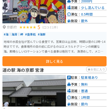
予算：
2000円
混雑：
少し混んでいる
滞在：
0.5時間
施設：
屋外
5
京都府
（口コミ1件）
#海｜海岸｜岬
#食事処
#海鮮
地域の水産会社が営んでいる食堂です。営業日は土日祝、時間は昼の11時~14
時までです。食事場所の目の前に広がるのはエメラルドグリーンの綺麗な
海。素晴らしいロケーションで食べる食事は格別です。 漁港めしで、メニュ
ーは海鮮丼のみですが、鮮度、ボリューム、ロケーションは最高。その日の
詳しく見る
朝に目の前に広がる海から採った新鮮なお魚は非常に美味しいです。ボリュ
ーム感もかなりあり、満足できます。 京都北部にある伊根町は、海と山に囲
道の駅 海の京都 宮津
お気に入り
まれた穏やかなこの町はツーリングに最適です。近くには有名な伊根の舟屋
があったり、少し走ると日本三景である天橋立があります。休憩がてら漁港
駐車：
駐車場あり
めしを堪能しませんか。
予算：
無料
混雑：
普通
滞在：
1時間
施設：
屋内