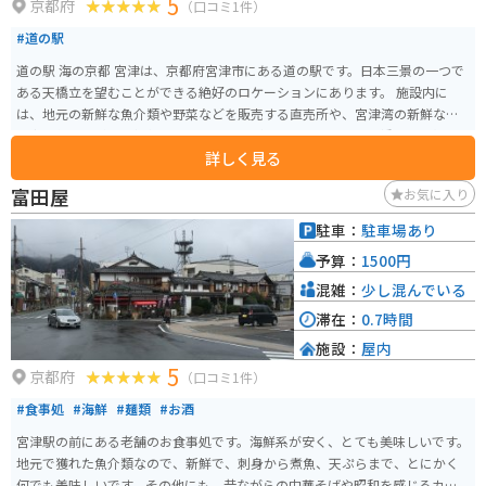
5
京都府
（口コミ1件）
#道の駅
道の駅 海の京都 宮津は、京都府宮津市にある道の駅です。日本三景の一つで
ある天橋立を望むことができる絶好のロケーションにあります。 施設内に
は、地元の新鮮な魚介類や野菜などを販売する直売所や、宮津湾の新鮮な魚
介類を使った料理を提供するレストランがあります。また、天橋立を一望で
詳しく見る
きる展望台や、観光案内所なども併設されています。 バイクで訪れる場合、
道の駅には広い駐車場が完備されているので安心です。天橋立周辺は、風光
富田屋
お気に入り
明媚な景色が続くので、ツーリングにも最適なエリアです。道の駅で休憩を
挟みながら、周辺の観光を楽しむのがおすすめです。 宮津市は、新鮮な魚介
駐車：
駐車場あり
類が有名です。特に、冬の味覚として知られる「間人ガニ」は、地元で水揚
予算：
1500円
げされるブランドガニで、ぜひ味わってみてください。また、道の駅で購入
できる、地元産の干物や練り物もおすすめです。
混雑：
少し混んでいる
滞在：
0.7時間
施設：
屋内
5
京都府
（口コミ1件）
#食事処
#海鮮
#麺類
#お酒
宮津駅の前にある老舗のお食事処です。海鮮系が安く、とても美味しいです。
地元で獲れた魚介類なので、新鮮で、刺身から煮魚、天ぷらまで、とにかく
何でも美味しいです。その他にも、昔ながらの中華そばや昭和を感じるカレ