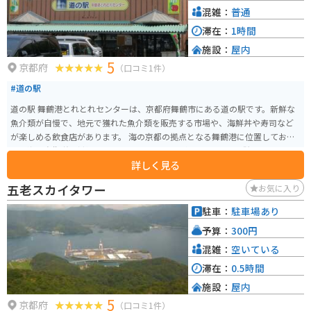
混雑：
普通
滞在：
1時間
施設：
屋内
5
京都府
（口コミ1件）
#道の駅
道の駅 舞鶴港とれとれセンターは、京都府舞鶴市にある道の駅です。新鮮な
魚介類が自慢で、地元で獲れた魚介類を販売する市場や、海鮮丼や寿司など
が楽しめる飲食店があります。 海の京都の拠点となる舞鶴港に位置してお
り、海上自衛隊の艦艇を見学できる tours も人気です。また、併設されている
詳しく見る
京都府漁業資料館では、漁業の歴史や文化を学ぶことができます。 バイクで
訪れる場合、道の駅には広い駐車場が完備されているので安心です。周辺に
五老スカイタワー
お気に入り
は、五老ヶ岳公園など、風光明媚な観光スポットも多いので、ツーリングの
拠点としてもおすすめです。 名産品としては、舞鶴かまぼこや、肉厚で脂の
駐車：
駐車場あり
のりが抜群の舞鶴ぐじ（甘鯛）などが有名です。
予算：
300円
混雑：
空いている
滞在：
0.5時間
施設：
屋内
5
京都府
（口コミ1件）