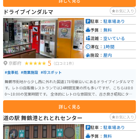
詳しく見る
ドライブインダルマ
お気に入り
駐車：
駐車場あり
予算：
無料
混雑：
空いている
滞在：
1時間
施設：
屋内
5
京都府
（口コミ1件）
#食事処
#商業施設
#珍スポット
舞鶴市街地から少し西に外れた国道178号線沿いにあるドライブインダルマで
す。レトロ自販機レストランでは24時間営業の所も多いですが、こちらは8:0
0～18:00の営業時間です。 全体的にレトロな雰囲気で、古き良き昭和にタイ
ムスリップできる空間です。インベーダーゲームをはじめ、2〜30年前のゲー
詳しく見る
ムもあります。一部マニアには“自動販売機の聖地”とも呼ばれているようで
す。
道の駅 舞鶴港とれとれセンター
お気に入り
駐車：
駐車場あり
予算：
無料