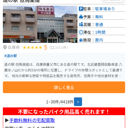
広々とした駐車場があるので安心です。神鍋高原周辺には、ワインディング
ロードが続くので、ツーリングを楽しむには最適な場所です。 春には桜、秋
駐車：
駐車場あり
には紅葉が美しく、四季折々の景色を楽しむことができます。周辺には、神
予算：
無料
鍋高原温泉やキャンプ場などもあり、自然を満喫することができます。
混雑：
普通
滞在：
1時間
施設：
屋内
5
兵庫県
（口コミ1件）
#道の駅
道の駅 但馬楽座は、兵庫県養父市にある道の駅です。北近畿豊岡自動車道 八
鹿氷ノ山ICから約5分の場所に位置し、ドライブの休憩スポットとして最適で
す。 地元の新鮮な野菜や特産品を販売する直売所、但馬牛や地元食材を使っ
た料理が楽しめるレストラン、そして焼きたてパンが人気のベーカリーなど、
詳しく見る
魅力的な施設が揃っています。 バイクで訪れる場合、道の駅には広々とした
駐車場が完備されているので安心です。また、周辺には自然豊かな観光スポ
ットも多く、ツーリングの拠点としてもおすすめです。 道の駅 但馬楽座で、
1~30件/4418件
>
但馬の魅力を満喫してみてはいかがでしょうか。
不要になったバイク用品高く売れます！
▶︎
手数料無料の宅配買取