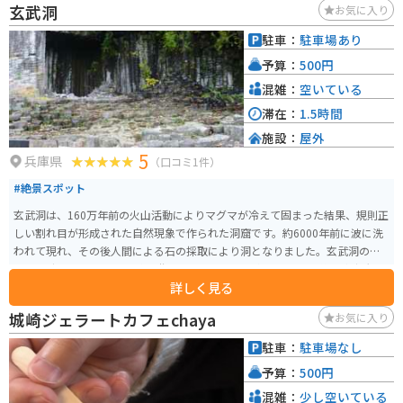
玄武洞
お気に入り
駐車：
駐車場あり
予算：
500円
混雑：
空いている
滞在：
1.5時間
施設：
屋外
5
兵庫県
（口コミ1件）
#絶景スポット
玄武洞は、160万年前の火山活動によりマグマが冷えて固まった結果、規則正
しい割れ目が形成された自然現象で作られた洞窟です。約6000年前に波に洗
われて現れ、その後人間による石の採取により洞となりました。玄武洞の名
は江戸時代の1807年に儒官の柴野栗山によって命名され、その後、東京大学
詳しく見る
の小藤文次郎博士が岩石の日本名を定める際に「玄武岩」と命名したため、
現在もその名で呼ばれています。 また、大正15年（1926年）には京都大学の
城崎ジェラートカフェchaya
お気に入り
松山基範博士が、玄武洞の石の磁性が現在とは逆の南を向いていることを発
見しました。これにより、玄武洞は地磁気の逆転が初めて発見された場所と
駐車：
駐車場なし
して世界的にも知られるようになりました。 玄武洞は昭和6年（1931年）に
予算：
500円
国の天然記念物に指定され、周辺地域一帯は昭和38年（1963年）に山陰海岸
国立公園となりました。周辺一帯は「玄武洞公園」として、入園料や駐車場
混雑：
少し空いている