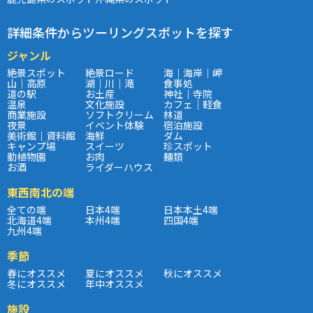
詳細条件からツーリングスポットを探す
ジャンル
絶景スポット
絶景ロード
海｜海岸｜岬
山｜高原
湖｜川｜滝
食事処
道の駅
お土産
神社｜寺院
温泉
文化施設
カフェ｜軽食
商業施設
ソフトクリーム
林道
夜景
イベント体験
宿泊施設
美術館｜資料館
海鮮
ダム
キャンプ場
スイーツ
珍スポット
動植物園
お肉
麺類
お酒
ライダーハウス
東西南北の端
全ての端
日本4端
日本本土4端
北海道4端
本州4端
四国4端
九州4端
季節
春にオススメ
夏にオススメ
秋にオススメ
冬にオススメ
年中オススメ
施設