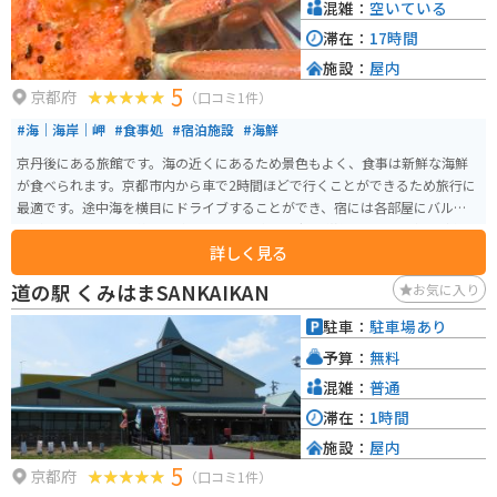
混雑：
空いている
滞在：
17時間
施設：
屋内
5
京都府
（口コミ1件）
#海｜海岸｜岬
#食事処
#宿泊施設
#海鮮
京丹後にある旅館です。海の近くにあるため景色もよく、食事は新鮮な海鮮
が食べられます。京都市内から車で2時間ほどで行くことができるため旅行に
最適です。途中海を横目にドライブすることができ、宿には各部屋にバルコニ
ーがついているため絶景を楽しめます。 冬場は蟹を堪能することができ様々
詳しく見る
な調理方法で提供されます。蟹の他にもお刺身やその時々の食材を使った料
理が楽しめます。
道の駅 くみはまSANKAIKAN
お気に入り
駐車：
駐車場あり
予算：
無料
混雑：
普通
滞在：
1時間
施設：
屋内
5
京都府
（口コミ1件）