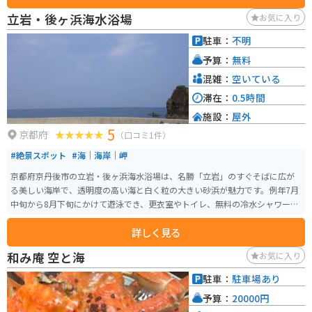
るので安心です。また、日本海沿いの道をツーリングする際に休憩場所とし
立岩・後ヶ浜海水浴場
お気に入り
ても最適です。周辺には、美しい海岸線が続く経ヶ岬や、夕日の名所として
知られる夕日ヶ丘など、観光スポットも点在しています。 道の駅 てんきてん
駐車：
不明
き丹後を訪れた際には、ぜひ地元の名産品である間人ガニや、新鮮な魚介類
予算：
無料
を味わってみてください。
混雑：
空いている
滞在：
0.5時間
施設：
屋外
5
京都府
（口コミ1件）
#絶景スポット
#海｜海岸｜岬
京都府京丹後市の立岩・後ヶ浜海水浴場は、名勝「立岩」のすぐそばに広が
る美しい海岸で、透明度の高い海と白く粒の大きい砂浜が魅力です。例年7月
中旬から8月下旬にかけて遊泳でき、更衣室やトイレ、無料の冷水シャワーも
整備されています。 近くには日帰り温泉「はしうど荘」や「道の駅てんきて
詳しく見る
んき丹後」もあり、観光や休憩に便利です。立岩を背景にした写真撮影スポ
ットとしても人気があります。駐車場は約100台分あり、バイクは1日500円
和み庵 空と海
お気に入り
と手頃。山陰近畿自動車道・京丹後大宮ICから国道178号線を経由して約40分
の道のりで、海沿いの絶景を楽しみながらツーリングにも最適です。
駐車：
駐車場あり
予算：
20000円