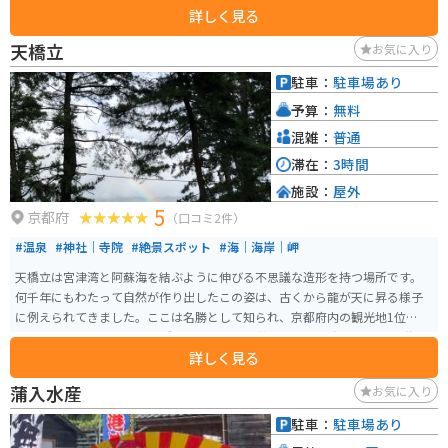
詳しく見る
天橋立
お気に入り
駐車：
駐車場あり
予算：
無料
混雑：
普通
滞在：
3時間
施設：
屋外
5
京都府
（口コミ2件）
#温泉
#神社｜寺院
#絶景スポット
#海｜海岸｜岬
天橋立は宮津湾と阿蘇海を結ぶように伸びる不思議な造形を持つ場所です。
何千年にもわたって自然が作り出したこの姿は、古くから龍が天に昇る様子
に例えられてきました。ここは名勝として知られ、京都府内の観光地1位に選
ばれたこともあります。 天橋立からの眺め、散策、塩味を含まない不思議な
詳しく見る
湧水「磯清水」などを楽しむことができます。また、海水浴や温泉を満喫す
ることもできるので、バイクで訪れるツーリングのおすすめスポットです。
蒲入水産
お気に入り
駐車：
駐車場あり