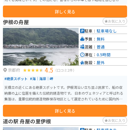
ーなどもあります。土日の昼時は結構混み合います。
詳しく見る
伊根の舟屋
お気に入り
駐車：
駐車場なし
予算：
無料
混雑：
普通
滞在：
0.5時間
施設：
屋外
4.5
京都府
（口コミ2件）
#絶景スポット
#海｜海岸｜岬
天橋立の近くにある絶景スポットです。伊根湾沿い立ち並ぶ民家で、船の収
納庫の上に住居を備えた伝統的建造物です。 日本のヴェネツィアと呼ばれる
集落は、重要伝統的建造物群保存地区として選定されているために国内外に
も知られています。民家の１階は、船揚場と作業場となっており、船はその
詳しく見る
まま海上に出られるようになっています。 山と海が非常に近くレストランや
お土産やさんがある高台から絶景を見下ろすと爽快です。道幅は広く、ツー
道の駅 舟屋の里伊根
お気に入り
リングするには快適な場所です。