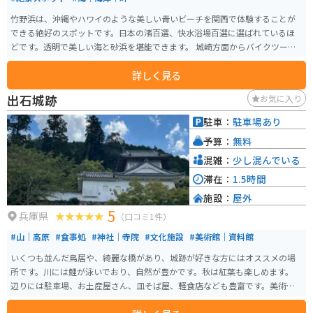
竹野浜は、沖縄やハワイのような美しい青いビーチを関西で体験することが
できる絶好のスポットです。日本の渚百選、快水浴場百選に選ばれているほ
どです。透明で美しい海と砂浜を堪能できます。 城崎方面からバイクツーリ
ングで訪れると、高台から美しいビーチが一望できます。海岸線を走ると気
詳しく見る
持ちが良いです。ビーチは広々として遠浅で、比較的穏やかです。
出石城跡
お気に入り
駐車：
駐車場あり
予算：
無料
混雑：
少し混んでいる
滞在：
1.5時間
施設：
屋外
5
兵庫県
（口コミ1件）
#山｜高原
#食事処
#神社｜寺院
#文化施設
#美術館｜資料館
いくつも並んだ鳥居や、綺麗な橋があり、城跡が好きな方にはオススメの場
所です。川には鯉が泳いでおり、自然が豊かです。秋は紅葉も楽しめます。
辺りには駐車場、お土産屋さん、皿そば屋、軽食店なども豊富です。美術館
もすぐあります。辺りは田園や山道ですので、ツーリングにも最適です。