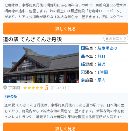
七竜峠は、京都府京丹後市網野町にある海岸沿いの峠で、京都府道665号木津
網野線の途中に位置します。峠の頂上には展望施設「七竜峠ロードパーク」
があり、リアス式海岸が織りなす雄大な景色を一望できます。西には夕日ヶ
浦海岸、東には浅茂川や間人方面を望むことができ、特に夕暮れ時の眺めは
詳しく見る
圧巻です。 道中はアップダウンやカーブが多く、走り応えのあるルートとし
てドライブやツーリングに最適。バイクで訪れる際は、展望所で停車して瀬
道の駅 てんきてんき丹後
お気に入り
戸内の風を感じながら休憩するのもおすすめです。駐車スペースは限られて
いますが、海と空が刻々と変化する景観を堪能できる絶景スポットです。
駐車：
駐車場あり
予算：
無料
混雑：
普通
滞在：
1時間
施設：
屋内
5
京都府
（口コミ1件）
#道の駅
道の駅 てんきてんき丹後は、京都府京丹後市にある道の駅です。日本海に面
しており、施設内からは雄大な海の景色を一望できます。 新鮮な海の幸を使
ったレストランや、地元でとれた野菜や果物を販売する直売所が人気です。
特におすすめは、地元で水揚げされた魚介を使った海鮮丼や、旬の食材を使
詳しく見る
った天丼です。 バイクで訪れる場合、道の駅には広い駐車場が完備されてい