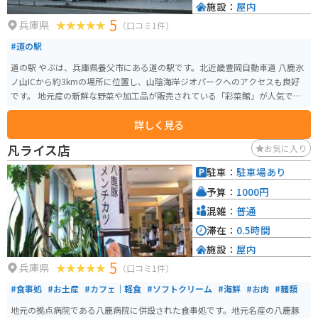
施設：
屋内
5
兵庫県
（口コミ1件）
#道の駅
道の駅 やぶは、兵庫県養父市にある道の駅です。北近畿豊岡自動車道 八鹿氷
ノ山ICから約3kmの場所に位置し、山陰海岸ジオパークへのアクセスも良好
です。 地元産の新鮮な野菜や加工品が販売されている「彩菜館」が人気で、
レストランでは但馬牛や猪肉などの地元グルメも楽しめます。お土産には、
詳しく見る
名産の「やぶそば」や「朝採れ卵」がおすすめです。 ツーリングで訪れる場
合、道の駅 やぶは休憩場所として最適です。駐車場も広く、バイクラックも
凡ライス店
お気に入り
完備されています。周辺には、氷ノ山や瀞川平など、自然豊かな観光スポット
も点在しており、ツーリングの拠点としてもおすすめです。
駐車：
駐車場あり
予算：
1000円
混雑：
普通
滞在：
0.5時間
施設：
屋内
5
兵庫県
（口コミ1件）
#食事処
#お土産
#カフェ｜軽食
#ソフトクリーム
#海鮮
#お肉
#麺類
地元の拠点病院である八鹿病院に併設された食事処です。地元名産の八鹿豚