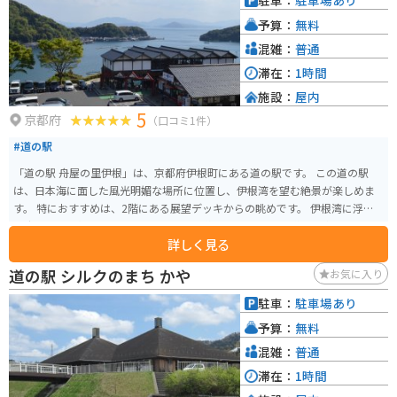
駐車：
駐車場あり
予算：
無料
混雑：
普通
滞在：
1時間
施設：
屋内
5
京都府
（口コミ1件）
#道の駅
「道の駅 舟屋の里伊根」は、京都府伊根町にある道の駅です。 この道の駅
は、日本海に面した風光明媚な場所に位置し、伊根湾を望む絶景が楽しめま
す。 特におすすめは、2階にある展望デッキからの眺めです。 伊根湾に浮か
ぶ舟屋群を一望でき、その景色はまさに絶景です。 また、道の駅内には、地
詳しく見る
元でとれた新鮮な魚介類や農産物を販売する物産館や、伊根湾の景色を眺め
ながら食事ができるレストランもあります。 周辺には、舟屋の中を見学でき
道の駅 シルクのまち かや
お気に入り
る施設や、遊覧船乗り場などもあり、伊根の魅力を満喫できます。 バイクで
訪れる場合、道の駅には無料の駐車場が完備されています。 道の駅周辺は道
駐車：
駐車場あり
幅が狭く、カーブも多いので、運転には注意が必要です。 伊根町は、舟屋と
予算：
無料
いう独特の景観で知られています。 舟屋は、1階部分が船のガレージ、2階部
分が住居となっている建物のことで、伊根湾沿いに約230軒が立ち並んでいま
混雑：
普通
す。 伊根町を訪れたら、ぜひ舟屋群を間近で見てみましょう。 遊覧船に乗れ
滞在：
1時間
ば、海上から舟屋を見上げることもできます。 また、伊根町は、ブリやイカ