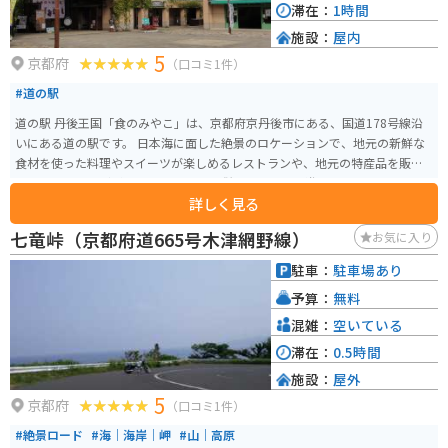
滞在：
1時間
施設：
屋内
5
京都府
（口コミ1件）
#道の駅
道の駅 丹後王国「食のみやこ」は、京都府京丹後市にある、国道178号線沿
いにある道の駅です。 日本海に面した絶景のロケーションで、地元の新鮮な
食材を使った料理やスイーツが楽しめるレストランや、地元の特産品を販売
するショップなどがあります。 また、併設されている遊園地「ちびっこ王
詳しく見る
国」には、ゴーカートや観覧車などのアトラクションがあり、家族連れで楽
しむことができます。 バイクで訪れる場合、日本海沿いの美しい景色を眺め
七竜峠（京都府道665号木津網野線）
お気に入り
ながらのツーリングがおすすめです。 道の駅には、広々とした駐車場が完備
されているので、休憩場所としても最適です。 地元の名産品としては、丹後
駐車：
駐車場あり
の海の幸を使った干物や海産物の加工品、京丹後産の米を使った日本酒など
予算：
無料
が人気です。 道の駅 丹後王国「食のみやこ」は、地元の魅力が詰まった道の
駅です。ぜひ一度訪れてみてください。
混雑：
空いている
滞在：
0.5時間
施設：
屋外
5
京都府
（口コミ1件）
#絶景ロード
#海｜海岸｜岬
#山｜高原