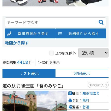
都道府県から探す
詳細条件から探す
地図から探す
道の駅を除外
4418
検索結果
件
1~30件を表示
リスト表示
地図表示
道の駅 丹後王国「食のみやこ」
お気に入り
駐車：
駐車場あり
予算：
無料
混雑：
普通