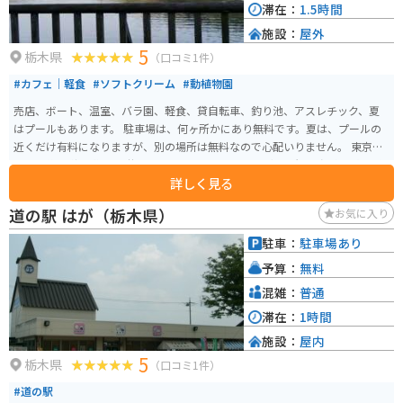
滞在：
1.5時間
施設：
屋外
5
栃木県
（口コミ1件）
#カフェ｜軽食
#ソフトクリーム
#動植物園
売店、ボート、温室、バラ園、軽食、貸自転車、釣り池、アスレチック、夏
はプールもあります。 駐車場は、何ヶ所かにあり無料です。夏は、プールの
近くだけ有料になりますが、別の場所は無料なので心配いりません。 東京ド
ーム、約20倍の敷地。 井頭公園のすぐ近くに、野菜直売所や、温泉、宿泊施
詳しく見る
設もあります。 花ちょう遊館と言う温室は、オオオニハシが放し飼いされて
ます。まるで、小さなジャングル。 室内に、小さな川もあり、蝶々が沢山い
道の駅 はが（栃木県）
お気に入り
るので、昆虫が好きな方にはオススメです。 いがしらひだまり亭と言うカフ
ェでは、ガラス張りのお店で、外を見ながら室内で、お食事が出来ます。
駐車：
駐車場あり
予算：
無料
混雑：
普通
滞在：
1時間
施設：
屋内
5
栃木県
（口コミ1件）
#道の駅