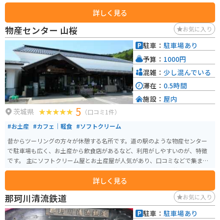
に、地元産の梨を使ったジェラートが人気で、季節によっては、梨狩り体験
詳しく見る
もできます。 バイクで訪れる場合、道の駅には広い駐車場が完備されている
ので安心です。 周辺には、国の重要文化財に指定されている「旧金澤家住
物産センター 山桜
お気に入り
宅」や、四季折々の花が楽しめる「荒川河川公園」など、観光スポットも充
実しています。 道の駅 きつれがわは、ドライブやツーリングの休憩に最適な
駐車：
駐車場あり
だけでなく、地元の魅力を満喫できるスポットです。
予算：
1000円
混雑：
少し混んでいる
滞在：
0.5時間
施設：
屋内
5
茨城県
（口コミ1件）
#お土産
#カフェ｜軽食
#ソフトクリーム
昔からツーリングの方々が休憩する名所です。道の駅のような物産センター
で駐車場も広く、お土産から飲食店があるなど、利用がしやすいのが、特徴
です。 主にソフトクリーム屋とお土産屋が人気があり、口コミなどで集まる
様です。また、値段もお手頃でお土産や飲食がしやすいのも特徴の一つです。
詳しく見る
また、ツインリンク茂木サーキットと国道6号がつながっており、車やバイク
のレース観戦を目的に来る人もかなり多いです。
那珂川清流鉄道
お気に入り
駐車：
駐車場あり