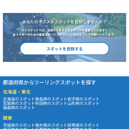
あなたのオススメスポットを登録しませんか？
モトスポットでは、皆様からオススメスポットを募集しています！
全ライダーのための最高なサービス作りに、ご協力よろしくお願いいたします。
スポットを登録する
都道府県からツーリングスポットを探す
北海道・東北
北海道のスポット
青森県のスポット
岩手県のスポット
宮城県のスポット
秋田県のスポット
山形県のスポット
福島県のスポット
関東
茨城県のスポット
栃木県のスポット
群馬県のスポット