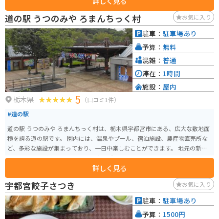
詳しく見る
いです！
道の駅 うつのみや ろまんちっく村
お気に入り
駐車：
駐車場あり
予算：
無料
混雑：
普通
滞在：
1時間
施設：
屋内
5
栃木県
（口コミ1件）
#道の駅
道の駅 うつのみや ろまんちっく村は、栃木県宇都宮市にある、広大な敷地面
積を誇る道の駅です。 園内には、温泉やプール、宿泊施設、農産物直売所な
ど、多彩な施設が集まっており、一日中楽しむことができます。 地元の新鮮
な野菜や果物が購入できる農産物直売所は、お土産探しにもおすすめです。
詳しく見る
また、広大な敷地内には、サイクリングコースやドッグランなども整備され
ており、愛犬と一緒の旅行にも最適です。バイクでのアクセスも良く、駐車
宇都宮餃子さつき
お気に入り
場も広々としているので安心です。 周辺には、宇都宮動物園や八幡山公園な
ど、観光スポットも点在しているので、観光の拠点としても便利です。
駐車：
駐車場あり
予算：
1500円