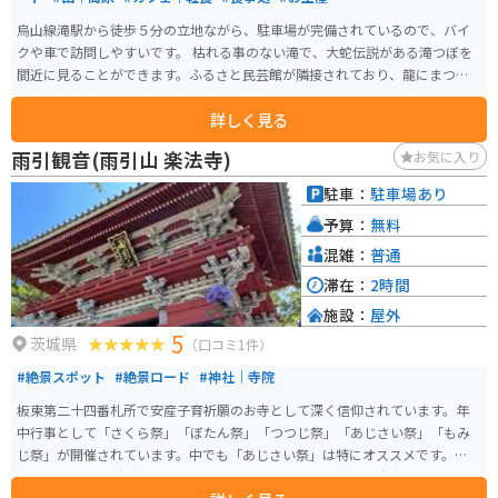
烏山線滝駅から徒歩５分の立地ながら、駐車場が完備されているので、バイ
クや車で訪問しやすいです。 枯れる事のない滝で、大蛇伝説がある滝つぼを
間近に見ることができます。ふるさと民芸館が隣接されており、龍にまつわ
る伝承や伝説の龍について知ることができます。
詳しく見る
雨引観音(雨引山 楽法寺)
お気に入り
駐車：
駐車場あり
予算：
無料
混雑：
普通
滞在：
2時間
施設：
屋外
5
茨城県
（口コミ1件）
#絶景スポット
#絶景ロード
#神社｜寺院
板東第二十四番札所で安産子育祈願のお寺として深く信仰されています。年
中行事として「さくら祭」「ぼたん祭」「つつじ祭」「あじさい祭」「もみ
じ祭」が開催されています。中でも「あじさい祭」は特にオススメです。各地
にあじさいの名所が沢山ありますが、それらに負けず劣らず本当に素晴らし