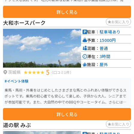
多くの人で賑わっています。特に、高根沢町産のブランド米「とおかまち」
詳しく見る
は、その美味しさで人気です。 また、地元食材をふんだんに使った料理が楽
しめるレストランも併設されており、ドライブ中の休憩に最適です。 バイク
大和ホースパーク
お気に入り
で訪れる場合、駐車場も広々としているので安心です。周辺には、緑豊かな
自然が広がっており、ツーリングの拠点としてもおすすめです。 高根沢町
駐車：
駐車場あり
は、鬼怒川や五行川など、自然豊かな場所としても知られています。道の駅を
予算：
15000円
訪れた際には、周辺の観光スポットにも足を延ばしてみてはいかがでしょう
か。
混雑：
普通
滞在：
3時間
施設：
屋外
5
茨城県
（口コミ1件）
#イベント体験
乗馬・馬術・外乗をはじめとしたさまざまな馬とのふれあい体験ができるス
ポットです。乗馬の初心者でも安心して楽しめ、子供から大人、シニアまで
が参加可能です。また、大自然の中でのBBQやコーヒータイム、さらには特
別な外乗企画や流鏑馬の体験もあります。自社生産馬が多く、人懐っこい性
詳しく見る
格の馬たちとの触れ合いは心を癒してくれます。 乗馬自体は1時間半程度で、
はじめに簡単な乗馬のレクチャーを5分ほど受けてから、林の中を一周するよ
道の駅 みぶ
お気に入り
うな形で乗馬を体験できます。バイクではハンドルを握って車体を操作して
いるためか、それほど苦労することなく馬を操ることが出来るのでライダー