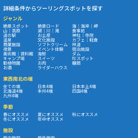
詳細条件からツーリングスポットを探す
ジャンル
絶景スポット
絶景ロード
海｜海岸｜岬
山｜高原
湖｜川｜滝
食事処
道の駅
お土産
神社｜寺院
温泉
文化施設
カフェ｜軽食
商業施設
ソフトクリーム
林道
夜景
イベント体験
宿泊施設
美術館｜資料館
海鮮
ダム
キャンプ場
スイーツ
珍スポット
動植物園
お肉
麺類
お酒
ライダーハウス
東西南北の端
全ての端
日本4端
日本本土4端
北海道4端
本州4端
四国4端
九州4端
季節
春にオススメ
夏にオススメ
秋にオススメ
冬にオススメ
年中オススメ
施設
屋内施設
屋外施設