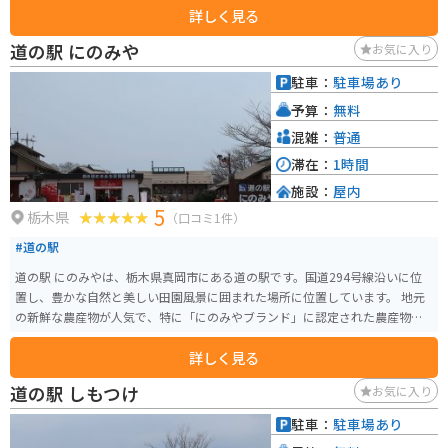
詳しく見る
道の駅 にのみや
お気に入り
駐車：
駐車場あり
予算：
無料
混雑：
普通
滞在：
1時間
施設：
屋内
5
栃木県
（口コミ1件）
#道の駅
道の駅 にのみやは、栃木県真岡市にある道の駅です。国道294号線沿いに位
置し、豊かな自然と美しい田園風景に囲まれた場所に位置しています。 地元
の新鮮な農産物が人気で、特に「にのみやブランド」に認定された農産物
は、品質の良さで知られています。旬な野菜や果物はもちろんのこと、地元
詳しく見る
産の米や味噌、醤油などの加工品も豊富に揃っています。 また、併設されて
いるレストランでは、地元食材をふんだんに使った料理を楽しむことができ
道の駅 しもつけ
お気に入り
ます。 バイクで訪れる場合、道の駅には広々とした駐車場が完備されている
ので安心です。周辺には、四季折々の景色を楽しめる「井頭公園」や、歴史
駐車：
駐車場あり
を感じられる「二宮尊徳資料館」など、観光スポットも点在しています。道の