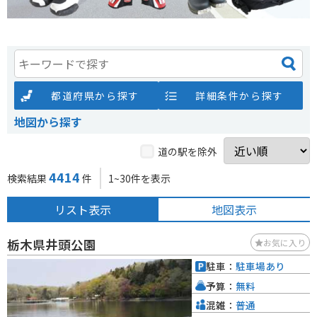
都道府県から探す
詳細条件から探す
地図から探す
道の駅を除外
4414
検索結果
件
1~30件を表示
リスト表示
地図表示
栃木県井頭公園
お気に入り
駐車：
駐車場あり
予算：
無料
混雑：
普通