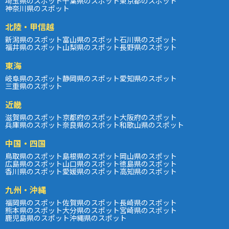
埼玉県のスポット
千葉県のスポット
東京都のスポット
神奈川県のスポット
北陸・甲信越
新潟県のスポット
富山県のスポット
石川県のスポット
福井県のスポット
山梨県のスポット
長野県のスポット
東海
岐阜県のスポット
静岡県のスポット
愛知県のスポット
三重県のスポット
近畿
滋賀県のスポット
京都府のスポット
大阪府のスポット
兵庫県のスポット
奈良県のスポット
和歌山県のスポット
中国・四国
鳥取県のスポット
島根県のスポット
岡山県のスポット
広島県のスポット
山口県のスポット
徳島県のスポット
香川県のスポット
愛媛県のスポット
高知県のスポット
九州・沖縄
福岡県のスポット
佐賀県のスポット
長崎県のスポット
熊本県のスポット
大分県のスポット
宮崎県のスポット
鹿児島県のスポット
沖縄県のスポット