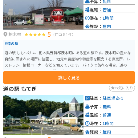
予算：
無料
駅 にのみやを拠点に、栃木県の魅力を満喫するツーリングはいかがでしょう
か。
混雑：
普通
滞在：
1時間
施設：
屋内
5
栃木県
（口コミ1件）
#道の駅
道の駅 しもつけは、栃木県芳賀郡茂木町にある道の駅です。茂木町の豊かな
自然に囲まれた場所に位置し、地元の農産物や特産品を販売する直売所、レ
ストラン、情報コーナーなどを備えています。 バイクで訪れる場合、道の駅
しもつけは、ツーリングの休憩場所として最適です。駐車場も広く、バイク
詳しく見る
スタンドも設置されています。周辺には、緑豊かな山々が広がっており、景
色を楽しみながらツーリングを楽しむことができます。また、道の駅 しもつ
道の駅 もてぎ
お気に入り
けから少し足を延ばせば、ツインリンクもてぎなど、観光スポットも点在し
ています。 道の駅 しもつけでは、地元産の新鮮な野菜や果物が人気です。特
駐車：
駐車場あり
に、茂木町特産のゆずを使った商品は、お土産におすすめです。また、レス
予算：
無料
トランでは、地元の食材を使った料理を楽しむことができます。
混雑：
普通
滞在：
1時間
施設：
屋内