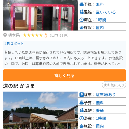
予算：
無料
混雑：
空いている
滞在：
1時間
施設：
屋内
5
栃木県
（口コミ1件）
#珍スポット
昔使っていた鉄道車両が保存されている場所です。鉄道模型も展示してあり
ます。15両以上は、展示されており、車内にも入ることできます。 葬儀施設
の一画で、地図には葬儀施設の名前で表示されています。葬儀があっても、
見学可能です。
詳しく見る
道の駅 かさま
お気に入り
駐車：
駐車場あり
予算：
無料
混雑：
普通
滞在：
1時間
施設：
屋内