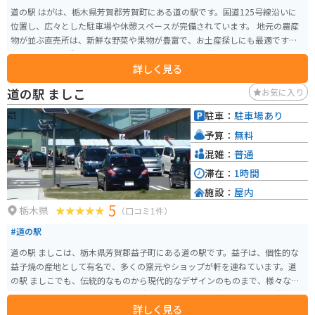
道の駅 はがは、栃木県芳賀郡芳賀町にある道の駅です。国道125号線沿いに
位置し、広々とした駐車場や休憩スペースが完備されています。 地元の農産
物が並ぶ直売所は、新鮮な野菜や果物が豊富で、お土産探しにも最適です。
特に、芳賀町は梨の産地として知られており、旬の時期には、みずみずしい
詳しく見る
梨を味わうことができます。 また、併設のレストランでは、地元産の食材を
使った料理が楽しめます。 バイクでのツーリングにも最適な場所で、周辺に
道の駅 ましこ
お気に入り
は緑豊かな田園風景が広がっています。 道の駅 はがを拠点に、芳賀町の自然
や食を満喫してみてはいかがでしょうか。
駐車：
駐車場あり
予算：
無料
混雑：
普通
滞在：
1時間
施設：
屋内
5
栃木県
（口コミ1件）
#道の駅
道の駅 ましこは、栃木県芳賀郡益子町にある道の駅です。益子は、個性的な
益子焼の産地として有名で、多くの窯元やショップが軒を連ねています。道
の駅 ましこでも、伝統的なものから現代的なデザインのものまで、様々な益
子焼を購入することができます。 益子焼のショッピングはもちろん、陶芸体
詳しく見る
験ができる施設もあるので、旅の思い出に自分だけの作品作りに挑戦してみ