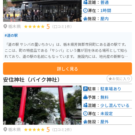
混雑：
普通
滞在：
1時間
施設：
屋内
5
栃木県
（口コミ1件）
#道の駅
「道の駅 サシバの里いちかい」は、栃木県芳賀郡市貝町にある道の駅です。
ここは、町の特産品である「サシバ」という鷹が羽を休める場所として知ら
れており、道の駅の名前にもなっています。 施設内には、地元産の新鮮な野
菜や果物を販売する農産物直売所、そばやうどん、地元ブランド豚「いちは
詳しく見る
い豚」を使った料理などを味わえる食事処があります。 バイクで訪れる場
合、道の駅には広々とした駐車場が完備されているので安心です。周辺に
安住神社（バイク神社）
お気に入り
は、自然豊かな里山の風景が広がっており、ツーリングの休憩スポットとし
ても最適です。 市貝町は、特に秋になると、そばの花が咲き乱れる美しい景
駐車：
駐車場あり
色が広がります。また、町内には「芝ざくら公園」があり、春にはピンク色
予算：
無料
の芝桜の絨毯を楽しむことができます。道の駅を訪れた際には、ぜひ周辺の
観光スポットにも足を運んでみてください。
混雑：
少し混んでいる
滞在：
未設定
施設：
屋外
5
栃木県
（口コミ2件）