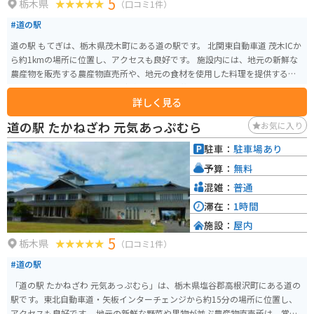
5
栃木県
（口コミ1件）
#道の駅
道の駅 もてぎは、栃木県茂木町にある道の駅です。 北関東自動車道 茂木ICか
ら約1kmの場所に位置し、アクセスも良好です。 施設内には、地元の新鮮な
農産物を販売する農産物直売所や、地元の食材を使用した料理を提供するレ
ストラン、お土産コーナーなどがあります。 茂木町は、ゆずの産地として知
詳しく見る
られており、道の駅 もてぎでも、ゆずを使った様々な商品が販売されていま
す。 また、道の駅 もてぎに隣接して、茂木町の観光情報発信拠点である「情
道の駅 たかねざわ 元気あっぷむら
お気に入り
報館」や、地元の伝統工芸品を展示・販売する「工芸館」などもあります。
バイクで訪れる場合、道の駅 もてぎには、広々とした駐車場が完備されてい
駐車：
駐車場あり
るので安心です。 周辺には、緑豊かな山々が広がっており、ツーリングの休
予算：
無料
憩場所としても最適です。 道の駅 もてぎからほど近い場所には、ツインリン
クもてぎがあります。 ツインリンクもてぎは、モータースポーツやアミュー
混雑：
普通
ズメントが楽しめる施設です。 道の駅 もてぎを訪れた際には、ぜひ、茂木町
滞在：
1時間
の自然や食、観光も楽しんでください。
施設：
屋内
5
栃木県
（口コミ1件）
#道の駅
「道の駅 たかねざわ 元気あっぷむら」は、栃木県塩谷郡高根沢町にある道の
駅です。東北自動車道・矢板インターチェンジから約15分の場所に位置し、
アクセスも良好です。 地元の新鮮な野菜や果物が並ぶ農産物直売所は、常に