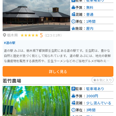
駐車：
駐車場あり
一同にはオススメのスポットです。
予算：
無料
混雑：
普通
滞在：
1時間
施設：
屋内
5
栃木県
（口コミ1件）
#道の駅
道の駅 みぶは、栃木県下都賀郡壬生町にある道の駅です。壬生町は、豊かな
自然と歴史が息づく街として知られています。 道の駅 みぶには、地元の新鮮
な農産物を販売する直売所や、壬生ラーメンなどのご当地グルメが味わえる
レストランがあります。また、壬生町の観光情報コーナーも併設されてお
詳しく見る
り、観光の拠点としても便利です。 バイクで訪れる場合、道の駅 みぶには広
い駐車場が完備されているので安心です。周辺には、壬生城址公園やとちぎ
若竹農場
お気に入り
わんぱく公園など、観光スポットも点在しています。特に、壬生城址公園は、
春には桜の名所としても知られており、バイクでツーリングするのに最適な
駐車：
駐車場あり
ルートです。 壬生町の名産品としては、かんぴょうやニラ、イチゴなどが有
予算：
2000円
名です。道の駅 みぶの直売所では、これらの特産品を新鮮な状態で購入する
ことができます。また、壬生町には、歴史的な建造物も多く残されています。
混雑：
少し混んでいる
壬生寺や獨協医科大学病院など、見どころ満載です。
滞在：
3時間