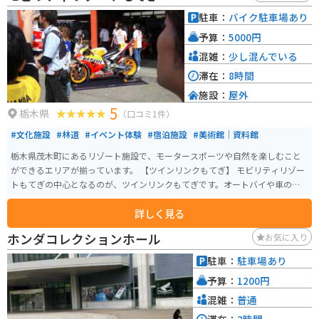
駐車：
バイク駐車場あり
予算：
5000円
混雑：
少し混んでいる
滞在：
8時間
施設：
屋外
5
栃木県
（口コミ1件）
#文化施設
#林道
#イベント体験
#宿泊施設
#美術館｜資料館
栃木県茂木町にあるリゾート施設で、モータースポーツや自然を楽しむこと
ができるエリアが揃っています。 【ツインリンクもてぎ】 モビリティリゾー
トもてぎの中心となるのが、ツインリンクもてぎです。オートバイや車のレ
ースが開催されるサーキットがあり、国内外のモータースポーツイベントが
詳しく見る
行われています。また、一般のドライバーやライダーも走行体験ができる日
も設けられており、モータースポーツを身近に感じることができます。 【ホ
ホンダコレクションホール
お気に入り
テルツインリンクもてぎ】 ホテルツインリンクもてぎは、サーキットに隣接
して建つホテルで、リゾート内の他のアクティビティにもアクセスしやす
駐車：
駐車場あり
く、滞在型リゾートとして楽しむことができます。 【森のオートキャンプ
予算：
1200円
場】 広大な敷地内にある森のオートキャンプ場では、自然に囲まれた環境で
キャンプを楽しむことができます。 【フォレストアドベンチャーもてぎ】 フ
混雑：
普通
ォレストアドベンチャーもてぎは、森の中にあるアスレチックコースで、樹