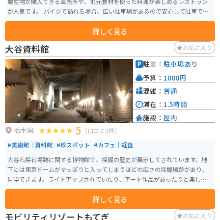
農産物が購入できる直売所や、地元食材を使った料理が楽しめるレストラン
が人気です。 バイクで訪れる場合、広い駐車場があるので安心して駐車でき
ます。筑波山や霞ヶ浦など、周辺にはツーリングスポットも多いので、拠点と
詳しく見る
しても便利です。 グランテラス筑西は、地元の特産品である「下館ラーメ
ン」や「しもだて麦っこ」なども販売しています。ぜひお土産にいかがでし
大谷資料館
お気に入り
ょうか。また、併設されている「しもだて地域交流センター」では、地元の
歴史や文化に触れることができます。
駐車：
駐車場あり
予算：
1000円
混雑：
普通
滞在：
1.5時間
施設：
屋内
5
栃木県
（口コミ2件）
#美術館｜資料館
#珍スポット
#カフェ｜軽食
大谷石採石場跡に関する博物館で、採掘の歴史が展示してされています。地
下には東京ドームがすっぽりと入ってしまうほどの広さの採掘場跡があり、
見学できます。ライトアップされていたり、アート作品があったりと楽しめ
る空間で、若い世代を中心に人気のスポットになっています。
詳しく見る
モビリティリゾートもてぎ
お気に入り