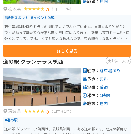
施設：
屋内
5
栃木県
（口コミ1件）
#絶景スポット
#イベント体験
若竹農場は映画やドラマの撮影でよく使われています。見渡す限り竹だらけ
ですが返って静かで心が落ち着く雰囲気になります。 敷地は東京ドーム約4個
分ととても広いです。 とても広大な敷地なので、夜の時間になるとライトア
ップしています。
詳しく見る
道の駅 グランテラス筑西
お気に入り
駐車：
駐車場あり
予算：
無料
混雑：
普通
滞在：
1時間
施設：
屋内
5
茨城県
（口コミ1件）
#道の駅
道の駅 グランテラス筑西は、茨城県筑西市にある道の駅です。地元の新鮮な