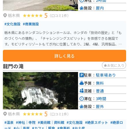
滞在：
2時間
上を歩いたり、ジップラインを楽しむことができます。子どもから大人ま
施設：
屋内
で、冒険心をくすぐるアクティビティが盛りだくさんです。 【レストラン＆
5
カフェ】 モビリティリゾートもてぎには、レストランやカフェがいくつかあ
栃木県
（口コミ1件）
り、食事や休憩に利用できます。地元の食材を使った料理やデザートが楽し
#文化施設
#商業施設
めるので、観光の合間にぜひ立ち寄ってみてください。
栃木県にあるホンダコレクションホールは、ホンダの「技術の歴史」と「も
のづくりへの情熱」、「チャレンジングスピリット」を体感できる施設で
す。モビリティリゾートもてぎ内に位置しており、2輪、4輪、汎用製品、レ
ーシングマシンなど、ホンダ製品の幅広いコレクションが展示されています。
詳しく見る
2階では市販製品の歴史を、3階ではモータースポーツ活動の歴史を紹介して
おり、1階には特別展示も行われています。ホンダの技術革新と歴史を一望で
龍門の滝
お気に入り
きるこの施設は、自動車やモーターサイクルのファンにとっては特に魅力的
な観光地です。ホンダの製品開発の歴史とその背景にある情熱を深く理解す
駐車：
駐車場あり
ることができます。
予算：
無料
混雑：
普通
滞在：
3時間
施設：
屋外
5
栃木県
（口コミ1件）
#温泉
#神社｜寺院
#美術館｜資料館
#文化施設
#絶景スポット
#絶景ロ
ード
#山｜高原
#カフェ｜軽食
#食事処
#お土産