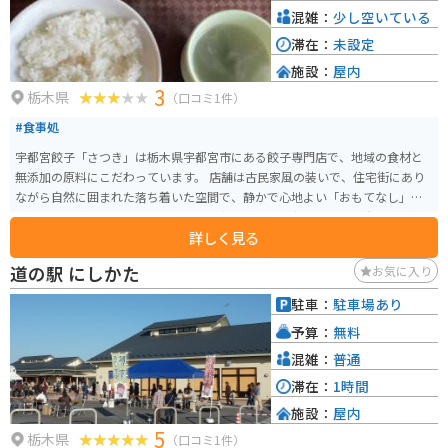
混雑：
少し空いている
滞在：
未設定
施設：
屋内
3
栃木県
（口コミ1件）
#食事処
宇都宮餃子「さつき」は栃木県宇都宮市にある餃子専門店で、地域の食材と
無添加の原料にこだわっています。 店舗は古民家風の装いで、住宅街にあり
ながら自然に囲まれた落ち着いた空間で、静かで心地よい「おもてなし」を
感じることができます。テーブル席と和室があり、少人数から最大100名様の
詳しく見る
団体まで対応可能で、餃子以外にもお膳料理やアルコールもあります。 メニ
ューにはさまざまな種類の餃子があり、無添加餃子、さつき餃子（野菜中
道の駅 にしかた
お気に入り
心）、キムチ餃子、野州餃子、青しそ餃子、茶美人餃子などがあり、野菜多
めの餃子やビーガン対応の餃子も提供されています。
駐車：
駐車場あり
予算：
無料
混雑：
普通
滞在：
1時間
施設：
屋内
5
栃木県
（口コミ1件）