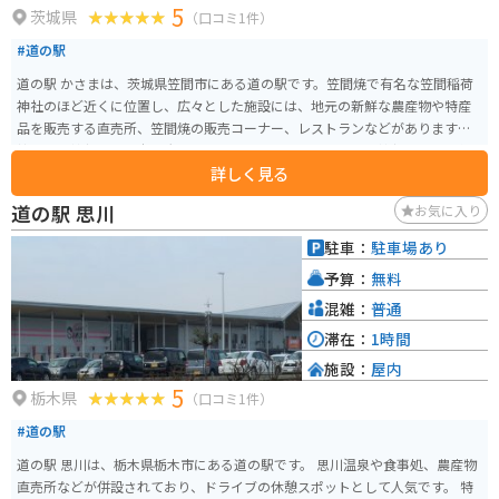
5
茨城県
（口コミ1件）
#道の駅
道の駅 かさまは、茨城県笠間市にある道の駅です。笠間焼で有名な笠間稲荷
神社のほど近くに位置し、広々とした施設には、地元の新鮮な農産物や特産
品を販売する直売所、笠間焼の販売コーナー、レストランなどがあります。
笠間稲荷神社は、日本三大稲荷の一つに数えられる歴史ある神社であり、毎
詳しく見る
年多くの観光客が訪れます。周辺には、笠間焼の窯元やギャラリーが集まる
「笠間焼通り」や、自然豊かな「つつじ公園」など、見どころも豊富です。
道の駅 思川
お気に入り
バイクで訪れる場合は、道の駅 かさまの広い駐車場が利用できます。また、
笠間市内には、風光明媚な道路も多く、ツーリングにも最適なエリアです。
駐車：
駐車場あり
道の駅 かさまは、休憩場所としてだけでなく、観光情報収集の拠点としても
予算：
無料
活用できます。
混雑：
普通
滞在：
1時間
施設：
屋内
5
栃木県
（口コミ1件）
#道の駅
道の駅 思川は、栃木県栃木市にある道の駅です。 思川温泉や食事処、農産物
直売所などが併設されており、ドライブの休憩スポットとして人気です。 特