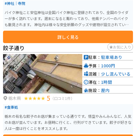
#神社｜寺院
バイク神社こと安住神社は全国バイク神社に登録されており、全国のライダ
ーが多く訪れています。週末になると賑わっており、他県ナンバーのバイク
も散見されます。 神社内は様々な安全祈願のグッズや建物が設立されていま
す。内部はかなり華やかで、ヘリコプター体験などもあり、神社とは思えな
詳しく見る
いほど豪華な神社となってます。安住神社仕様のてる坊があります。 初詣の
時期だけ、駐車場が拡大されています。その時期はとても混んでいます。
餃子通り
お気に入り
駐車：
駐車場あり
予算：
1000円
混雑：
少し混んでいる
滞在：
1時間
施設：
屋内
5
栃木県
（口コミ1件）
#食事処
栃木の有名な餃子のお店が集まっている通りです。悟空やみんみんなど、人気
のお店が並んでいます。お昼時に行くと、行列ができています。餃子が好きな
人は一度は行くことをオススメします。