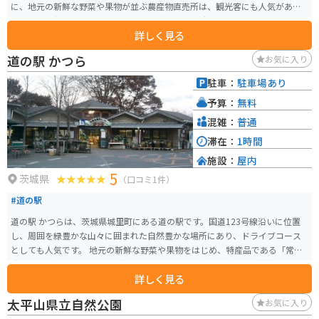
に、地元の新鮮な野菜や果物が並ぶ農産物直売所は、観光客にも人気があり
ます。 思川温泉は、ナトリウム-塩化物温泉で、神経痛や筋肉痛、関節痛など
詳しく見る
に効果があると言われています。 また、露天風呂からは、四季折々の美しい
景色を楽しむことができます。 バイクで訪れる場合、道の駅 思川には、広々
道の駅 かつら
お気に入り
とした駐車場が完備されているので安心です。 周辺には、太平山やあしかが
フラワーパークなど、観光スポットも点在しているので、ツーリングの拠点
駐車：
駐車場あり
としてもおすすめです。 道の駅 思川で人気の名産品は、栃木県産の米粉を使
予算：
無料
った「思川だんご」です。 その他にも、地元産の野菜や果物を使った加工品
など、お土産に最適な商品が数多く販売されています。
混雑：
普通
滞在：
1時間
施設：
屋内
5
茨城県
（口コミ1件）
#道の駅
道の駅 かつらは、茨城県城里町にある道の駅です。国道123号線沿いに位置
し、周囲を緑豊かな山々に囲まれた自然豊かな場所にあり、ドライブコース
としても人気です。 地元の新鮮な野菜や果物をはじめ、特産品である「常陸
秋そば」を使ったそばやうどん、地元産の豚肉を使った料理などが楽しめま
詳しく見る
す。特に、常陸秋そばは、香りが高く、風味も豊かでおすすめです。 また、
道の駅 かつらは、バイクツーリングの休憩スポットとしても人気がありま
太平山県立自然公園
お気に入り
す。駐車場も広く、バイクスタンドも設置されているので、安心してバイク