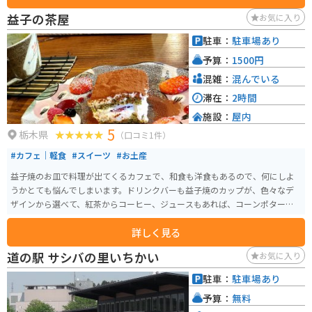
るのも良いでしょう。また、地元の新鮮な野菜や果物、加工品などを販売す
益子の茶屋
お気に入り
る農産物直売所も併設されています。 バイクで訪れる場合、道の駅 ましこは
駐車場も広く、休憩場所としても最適です。益子町内には、田園風景が広が
駐車：
駐車場あり
る気持ちの良い道も多いので、バイクでのんびりツーリングを楽しむのもお
予算：
1500円
すすめです。周辺には、おしゃれなカフェやレストランもあるので、食事や
休憩にも困りません。
混雑：
混んでいる
滞在：
2時間
施設：
屋内
5
栃木県
（口コミ1件）
#カフェ｜軽食
#スイーツ
#お土産
益子焼のお皿で料理が出てくるカフェで、和食も洋食もあるので、何にしよ
うかとても悩んでしまいます。ドリンクバーも益子焼のカップが、色々なデ
ザインから選べて、紅茶からコーヒー、ジュースもあれば、コーンポタージ
ュもあります。 マシュマロやキャラメルシロップ等もあって、オリジナルで
詳しく見る
色々と作れて、楽しいです。デザートも色々ありますが、カボチャプリンがと
ても美味しいです。
道の駅 サシバの里いちかい
お気に入り
駐車：
駐車場あり
予算：
無料