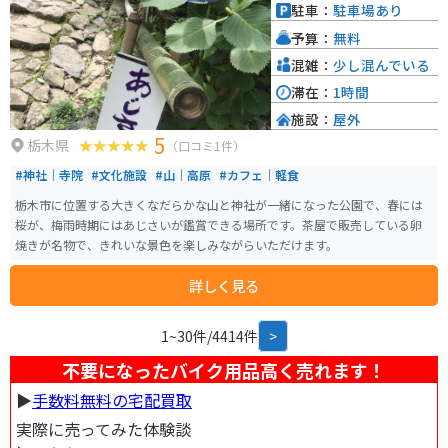
を停めることができます。 周辺には、ホースライディングが楽しめる「ホー
駐車：
駐車場あり
スリゾート」、「城里町ふれあいの里」などの観光スポットもあります。自
予算：
無料
然豊かな場所で、ゆったりと過ごしたい方におすすめの道の駅です。
混雑：
少し混んでいる
滞在：
1時間
施設：
屋外
5
栃木県
（口コミ1件）
#神社｜寺院
#文化施設
#山｜高原
#カフェ｜軽食
栃木市に位置する大きくなだらかな山と神社が一緒になった公園で、春には
桜が、梅雨時期にはあじさいが鑑賞できる場所です。茶屋で販売している卵
焼きが名物で、きれいな景色を楽しみながらいただけます。
詳しく見る
1~30件/4414件
>
不要になったバイク用品高く売れます！
▶︎
手数料無料の宅配買取
実際に売ってみた体験談