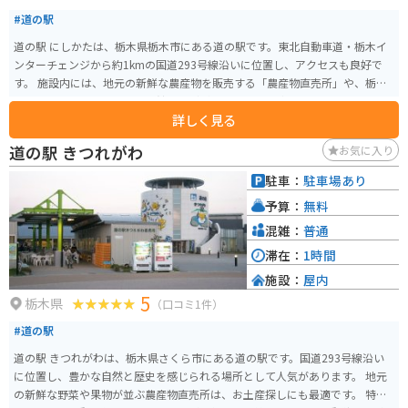
#道の駅
道の駅 にしかたは、栃木県栃木市にある道の駅です。東北自動車道・栃木イ
ンターチェンジから約1kmの国道293号線沿いに位置し、アクセスも良好で
す。 施設内には、地元の新鮮な農産物を販売する「農産物直売所」や、栃木
市の特産品を販売する「物産館」などがあります。 食事処では、地元産の食
詳しく見る
材を使用したそばやうどん、ラーメンなどが味わえます。 また、道の駅 にし
かたは、バイクツーリングの休憩場所としても人気があります。駐車場も広
道の駅 きつれがわ
お気に入り
く、バイクラックも完備されています。 栃木市は、蔵の街として知られてお
り、歴史的な建造物が多く残っています。道の駅 にしかたから少し足を延ば
駐車：
駐車場あり
せば、蔵造りの街並みを散策したり、歴史的な建造物を見学したりすること
予算：
無料
ができます。 【おすすめポイント】 * 駐車場が広く、バイクラックも完備 *
地元の新鮮な農産物が購入できる * 栃木市の特産品が購入できる * 地元産の
混雑：
普通
食材を使用した食事ができる 【周辺の観光スポット】 * とちぎ蔵の街 * 渡良
滞在：
1時間
瀬遊水地 * 岩船山 【名産品】 * いちご * 梨 * 米 * 酒
施設：
屋内
5
栃木県
（口コミ1件）
#道の駅
道の駅 きつれがわは、栃木県さくら市にある道の駅です。国道293号線沿い
に位置し、豊かな自然と歴史を感じられる場所として人気があります。 地元
の新鮮な野菜や果物が並ぶ農産物直売所は、お土産探しにも最適です。 特