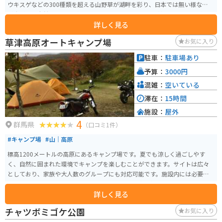
ウキスゲなどの300種類を超える山野草が湖畔を彩り、日本では無い様な絶景
が広がる。自然を感じながらキャンプもできます。 上信越高原国立公園内に
詳しく見る
あり、ハコスチと呼ばれるニジマスを釣ることもできます。背中がコバルト
ブルーになったニジマスは、ブルーバックレインボーと呼ばれています。
草津高原オートキャンプ場
お気に入り
駐車：
駐車場あり
予算：
3000円
混雑：
空いている
滞在：
15時間
施設：
屋外
4
群馬県
（口コミ1件）
#キャンプ場
#山｜高原
標高1200メートルの高原にあるキャンプ場です。夏でも涼しく過ごしやす
く、自然に囲まれた環境でキャンプを楽しむことができます。サイトは広々
としており、家族や大人数のグループにも対応可能です。施設内には必要な
キャンプ用品やバーベキュー設備のレンタルも豊富に揃っており、手ぶらで
詳しく見る
訪れることも可能です。また、車・バイクで10分ほどのところに草津温泉が
あります。無料の共同浴場も近くに一件あります。営業期間 4月末～11月末
チャツボミゴケ公園
お気に入り
で、バイクや車はサイトに横付けできて、ディキャンプも楽しめます。