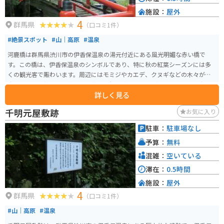
施設：
屋外
4
群馬県
（口コミ1件）
#絶景スポット
#山｜高原
#温泉
河鹿橋は群馬県渋川市の伊香保温泉の湯元付近にある風光明媚な赤い橋で
す。この橋は、伊香保温泉のシンボルであり、特に秋の紅葉シーズンには多
くの観光客で賑わいます。周辺にはモミジやカエデ、クヌギなどの木々が自
生しており、紅葉の季節には見事な景観を楽しむことができます。特に夜に
詳しく見る
は紅葉がライトアップされ、幻想的な風景が広がります。春の新緑も美し
く、四季折々の自然の変化を楽しむことができるため、年間を通じて訪れる
千明元屋敷跡
お気に入り
価値があります。伊香保温泉の散策と共に河鹿橋での自然美を堪能するのが
おすすめです。
駐車：
駐車場なし
予算：
無料
混雑：
空いている
滞在：
0.5時間
施設：
屋外
4
群馬県
（口コミ1件）
#山｜高原
#温泉