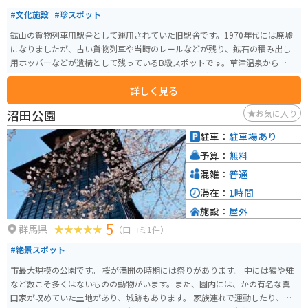
#文化施設
#珍スポット
鉱山の貨物列車用駅舎として運用されていた旧駅舎です。1970年代には廃墟
になりましたが、古い貨物列車や当時のレールなどが残り、鉱石の積み出し
用ホッパーなどが遺構として残っているB級スポットです。草津温泉からも近
く、近くには野反湖などがあるので合わせていくのがオススメです。
詳しく見る
沼田公園
お気に入り
駐車：
駐車場あり
予算：
無料
混雑：
普通
滞在：
1時間
施設：
屋外
5
群馬県
（口コミ1件）
#絶景スポット
市最大規模の公園です。 桜が満開の時期には祭りがあります。 中には猿や雉
など数こそ多くはないものの動物がいます。また、園内には、かの有名な真
田家が収めていた土地があり、城跡もあります。 家族連れで運動したり、デ