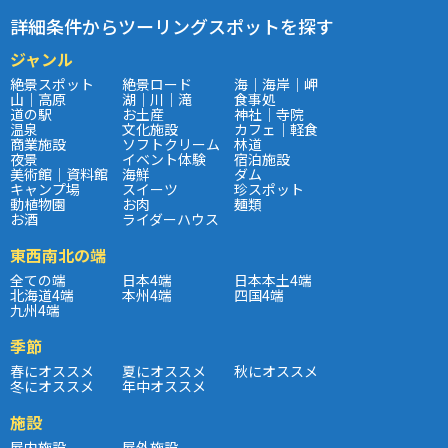
詳細条件からツーリングスポットを探す
ジャンル
絶景スポット
絶景ロード
海｜海岸｜岬
山｜高原
湖｜川｜滝
食事処
道の駅
お土産
神社｜寺院
温泉
文化施設
カフェ｜軽食
商業施設
ソフトクリーム
林道
夜景
イベント体験
宿泊施設
美術館｜資料館
海鮮
ダム
キャンプ場
スイーツ
珍スポット
動植物園
お肉
麺類
お酒
ライダーハウス
東西南北の端
全ての端
日本4端
日本本土4端
北海道4端
本州4端
四国4端
九州4端
季節
春にオススメ
夏にオススメ
秋にオススメ
冬にオススメ
年中オススメ
施設
屋内施設
屋外施設