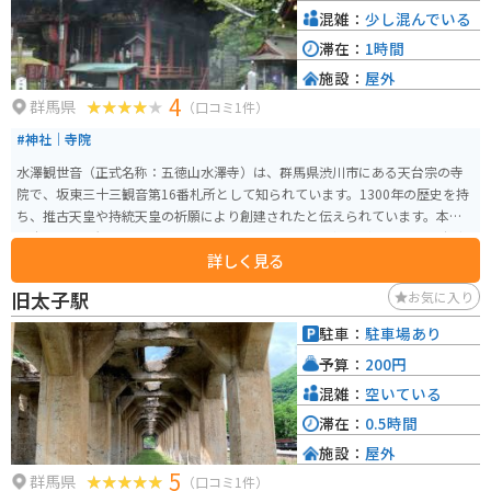
混雑：
少し混んでいる
滞在：
1時間
施設：
屋外
4
群馬県
（口コミ1件）
#神社｜寺院
水澤観世音（正式名称：五徳山水澤寺）は、群馬県渋川市にある天台宗の寺
院で、坂東三十三観音第16番札所として知られています。1300年の歴史を持
ち、推古天皇や持統天皇の祈願により創建されたと伝えられています。本尊
は十一面千手観音菩薩で、心の安寧を求めて多くの参拝者が訪れます。 寺院
詳しく見る
の周囲には美しい自然が広がり、四季折々の風景を楽しむことができます。
特に春の桜や秋の紅葉の時期には、多くの観光客が訪れます。また、境内に
旧太子駅
お気に入り
は六角堂や水澤不動尊、鐘楼などの見どころも多く、散策しながら歴史と自
然を感じることができます。さらに、近隣には名物の「水沢うどん」を楽し
駐車：
駐車場あり
める飲食店もあり、観光の後の食事にも最適です。
予算：
200円
混雑：
空いている
滞在：
0.5時間
施設：
屋外
5
群馬県
（口コミ1件）