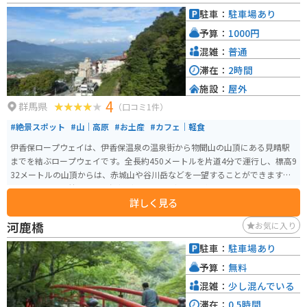
身をリフレッシュすることができる場所です。
駐車：
駐車場あり
予算：
1000円
混雑：
普通
滞在：
2時間
施設：
屋外
4
群馬県
（口コミ1件）
#絶景スポット
#山｜高原
#お土産
#カフェ｜軽食
伊香保ロープウェイは、伊香保温泉の温泉街から物聞山の山頂にある見晴駅
までを結ぶロープウェイです。全長約450メートルを片道4分で運行し、標高9
32メートルの山頂からは、赤城山や谷川岳などを一望することができます。
ロープウェイの麓には「不如帰（ほととぎす）駅」があり、山頂には「見晴
詳しく見る
駅」があります。展望台からは伊香保温泉街が一望でき、天気の良い日には群
馬の山々の美しい景色も楽しめます。
河鹿橋
お気に入り
駐車：
駐車場あり
予算：
無料
混雑：
少し混んでいる
滞在：
0.5時間