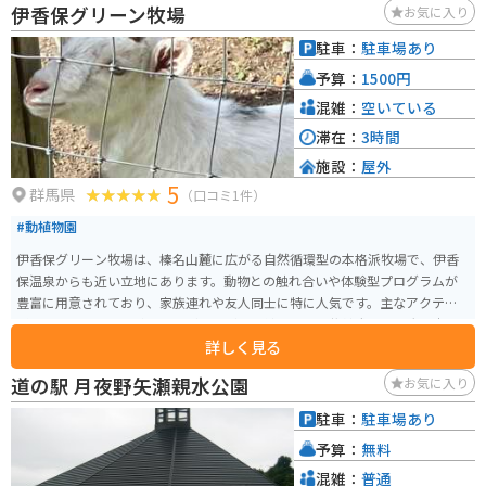
伊香保グリーン牧場
お気に入り
ャンプ場もあり、アウトドア活動が充実しています。
駐車：
駐車場あり
予算：
1500円
混雑：
空いている
滞在：
3時間
施設：
屋外
5
群馬県
（口コミ1件）
#動植物園
伊香保グリーン牧場は、榛名山麓に広がる自然循環型の本格派牧場で、伊香
保温泉からも近い立地にあります。動物との触れ合いや体験型プログラムが
豊富に用意されており、家族連れや友人同士に特に人気です。主なアクティ
ビティには、乗馬体験やウサギやヤギとの触れ合い、牧羊犬による大迫力の
詳しく見る
シープドッグショー、牛の乳搾り体験などがあります。また、手作りバター
やソーセージ作りの体験も楽しめ、子供から大人まで楽しむことができま
道の駅 月夜野矢瀬親水公園
お気に入り
す。 広大な芝生広場やこども遊園地もあり、アーチェリーやパターゴルフと
いった遊びも楽しめます。季節ごとのイベントも充実しており、春には桜、
駐車：
駐車場あり
夏には緑、秋には紅葉が楽しめます。牧場内のカフェやレストランでは、自
予算：
無料
家製のミルクやソフトクリーム、新鮮な食材を使った料理を味わうことがで
き、自然の中でリラックスした時間を過ごすことができます。アクセスも良好
混雑：
普通