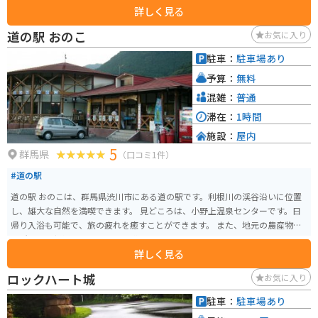
詳しく見る
ゃく作りなどを体験できる工房が点在しており、大人から子供まで楽しむこ
とができます。バイクで訪れる場合は、周辺のワインディングロードを気持
道の駅 おのこ
お気に入り
ちよく走ることができるのも魅力です。特に、草津温泉や四万温泉といった
有名な温泉地へのアクセスも良好なので、ツーリングの拠点としてもおすす
駐車：
駐車場あり
めです。 このエリアの名産品としては、地元産のそば粉を使った「六合そ
予算：
無料
ば」や、山菜を使った料理が挙げられます。道の駅内のレストランでも味わ
うことができます。
混雑：
普通
滞在：
1時間
施設：
屋内
5
群馬県
（口コミ1件）
#道の駅
道の駅 おのこは、群馬県渋川市にある道の駅です。利根川の渓谷沿いに位置
し、雄大な自然を満喫できます。 見どころは、小野上温泉センターです。日
帰り入浴も可能で、旅の疲れを癒すことができます。 また、地元の農産物直
売所では、新鮮な野菜や果物を購入できます。特に、地元産のこんにゃくは
詳しく見る
おすすめです。バイクで訪れる際は、駐車場も広く、休憩場所としても最適
です。 周辺には、赤城山や榛名湖などの観光スポットもあり、ツーリングの
ロックハート城
お気に入り
拠点としてもおすすめです。
駐車：
駐車場あり