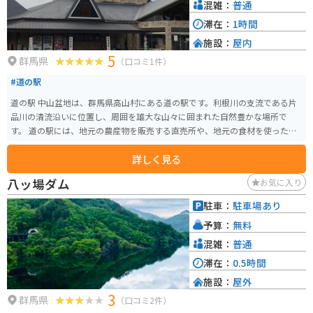
混雑：
普通
滞在：
1時間
施設：
屋内
5
群馬県
（口コミ1件）
#道の駅
道の駅 中山盆地は、群馬県高山村にある道の駅です。利根川の支流である片
品川の清流沿いに位置し、周囲を雄大な山々に囲まれた自然豊かな場所で
す。 道の駅には、地元の農産物を販売する直売所や、地元の食材を使った料
理を提供するレストランがあります。特におすすめは、地元で採れた新鮮な
詳しく見る
野菜を使った天ぷらが味わえる「天ぷらの里」です。また、併設されている
「中山ふるさと館」では、地元の歴史や文化について学ぶことができます。
八ッ場ダム
お気に入り
バイクで訪れる場合、道の駅には広くて停めやすい駐車場が完備されていま
す。周辺には、尾瀬や日光などへのツーリングルートも充実しており、休憩
駐車：
駐車場あり
場所としても最適です。春には桜、秋には紅葉と、四季折々の美しい景色を
予算：
無料
楽しむことができます。 道の駅 中山盆地を訪れた際には、ぜひ地元の名産品
である「中山そば」を味わってみてください。そばの実の甘皮まで挽き込ん
混雑：
普通
だ、香りが高く風味豊かなそばです。
滞在：
0.5時間
施設：
屋外
3
群馬県
（口コミ2件）