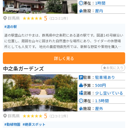
滞在：
1時間
施設：
屋内
5
群馬県
（口コミ1件）
#道の駅
道の駅霊山たけやまは、群馬県中之条町にある道の駅です。国道145号線沿い
に位置し、周囲を山々に囲まれた自然豊かな場所にあり、ライダーの休憩場
所としても人気です。 地元の農産物直売所では、新鮮な野菜や果物を購入す
ることができます。特に、地元産のりんごやこんにゃくは人気です。また、レ
詳しく見る
ストランでは、地元の食材を使った料理を楽しむことができます。おすすめ
は、山菜を使ったそばやうどん、そして、群馬名物のひもかわうどんです。
中之条ガーデンズ
お気に入り
道の駅霊山たけやまから少し足を延ばせば、草津温泉や四万温泉など、群馬
県を代表する温泉地にもアクセスできます。
駐車：
駐車場あり
予算：
500円
混雑：
少し空いている
滞在：
1.5時間
施設：
屋外
5
群馬県
（口コミ1件）
#動植物園
#絶景スポット