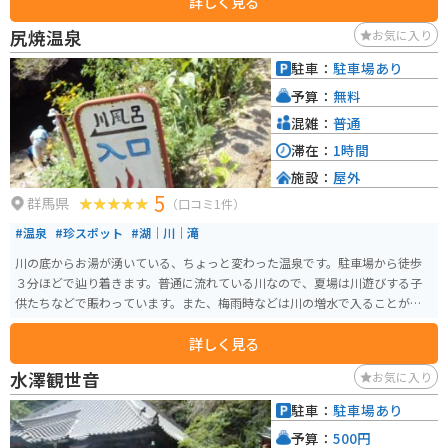
詳しく見る
こなどを購入することができます。また、六合茶屋では、地元で採れた山菜
を使ったそばやうどん、イワナ料理などが味わえます。 バイクで訪れる場
尻焼温泉
お気に入り
合、道の駅から尾瀬や谷川岳方面へ続く山岳道路は、景色も良く、ツーリン
グにおすすめです。ただし、カーブや勾配が多い区間もあるので、安全運転
駐車：
駐車場あり
を心がけましょう。 周辺には、温泉宿やキャンプ場などもあり、自然を満喫
予算：
無料
することができます。特に、道の駅から車で約10分の場所にある「宝川温
泉」は、渓流沿いに広がる混浴露天風呂が有名です。
混雑：
普通
滞在：
1時間
施設：
屋外
5
群馬県
（口コミ1件）
#温泉
#珍スポット
#湖｜川｜滝
川の底からお湯が湧いている、ちょっと変わった温泉です。駐車場から徒歩
３分ほどで辿り着きます。普通に流れている川なので、夏場は川遊びする子
供たちなどで賑わっています。また、梅雨時などは川の増水で入ることがで
きません。
詳しく見る
水澤観世音
お気に入り
駐車：
駐車場あり
予算：
500円