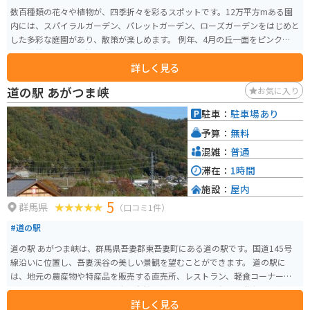
数百種類の花々や植物が、四季折々を彩るスポットです。12万平方mある園
内には、スパイラルガーデン、パレットガーデン、ローズガーデンをはじめと
した多彩な庭園があり、散策が楽しめます。 例年、4月の丘一面をピンクに染
める花桃に始まり、桜、ヤマツツジ、春バラとバトンをつなぎ、夏にはアゲ
詳しく見る
ラタム、秋には紅葉と秋バラと、11月中旬まで年に数回訪れても、花々の移
ろいを感じられます。 レストラン、売店、花屋、茶屋、展示施設に加え、草
道の駅 あがつま峡
お気に入り
木染・陶芸の体験施設などもあります。
駐車：
駐車場あり
予算：
無料
混雑：
普通
滞在：
1時間
施設：
屋内
5
群馬県
（口コミ1件）
#道の駅
道の駅 あがつま峡は、群馬県吾妻郡東吾妻町にある道の駅です。国道145号
線沿いに位置し、吾妻渓谷の美しい景観を望むことができます。 道の駅に
は、地元の農産物や特産品を販売する直売所、レストラン、軽食コーナーな
どがあります。吾妻渓谷の雄大な自然を満喫できる展望台や、遊歩道も整備
詳しく見る
されています。 バイクで訪れる場合、道の駅には広々とした駐車場が完備さ