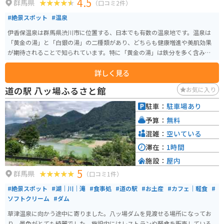
4.5
群馬県
（口コミ2件）
#絶景スポット
#温泉
伊香保温泉は群馬県渋川市に位置する、日本でも有数の温泉地です。温泉は
「黄金の湯」と「白銀の湯」の二種類があり、どちらも健康増進や美肌効果
が期待されることで知られています。特に「黄金の湯」は鉄分を多く含み、
湯上がり後に肌がつるつるになると評判です。温泉街には365段の石段があ
詳しく見る
り、その石段沿いには多くの土産物店や飲食店が並び、散策を楽しむことが
できます。 また、近隣には河鹿橋や伊香保ロープウェイなどの観光スポット
道の駅 八ッ場ふるさと館
お気に入り
もあり、自然の美しさと共に温泉を楽しむことができます。バイクでのアク
セスも良く、ドライブの途中で訪れるのに最適な観光地です。伊香保温泉名
駐車：
駐車場あり
物のまんじゅうがとても美味しいのでオススメです。
予算：
無料
混雑：
空いている
滞在：
1時間
施設：
屋内
5
群馬県
（口コミ1件）
#絶景スポット
#湖｜川｜滝
#食事処
#道の駅
#お土産
#カフェ｜軽食
#
ソフトクリーム
#ダム
草津温泉に向かう途中に寄りました。八ッ場ダムを見渡せる場所になってお
り、景色がとても綺麗でした。施設内にはレストランや軽食を販売している