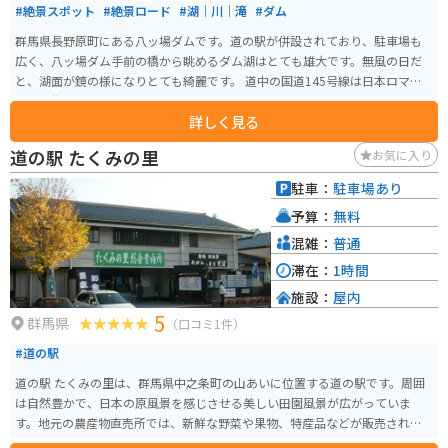
#絶景スポット
#絶景ロード
#湖｜川｜滝
#ダム
群馬県長野原町にある八ッ場ダムです。道の駅が併設されており、駐車場も
広く、八ッ場ダム手前の橋から眺めるダム湖はとても雄大です。無風の日だ
と、湖面が鏡の様になりとても綺麗です。 道中の国道145号線は日本ロマン
チック街道の一つで、目的地に向かうまでの景色も綺麗です。道は緩やかな
詳しく見る
ワインディングロードが続きます。バイクでも車でも気持ちよく走れます。
更に西へ向かい、右は志賀草津ルート、左は軽井沢へとルート、どちらも走
道の駅 たくみの里
お気に入り
りやすく絶景が続くルートです。
駐車：
駐車場あり
予算：
無料
混雑：
普通
滞在：
1時間
施設：
屋内
5
群馬県
（口コミ1件）
#道の駅
道の駅 たくみの里は、群馬県中之条町の山あいに位置する道の駅です。周囲
は自然豊かで、日本の原風景を感じさせる美しい田園風景が広がっていま
す。地元の農産物直売所では、新鮮な野菜や果物、特産品などが販売されて
おり、お土産探しにも最適です。 また、たくみの里には、そば打ちやこんに