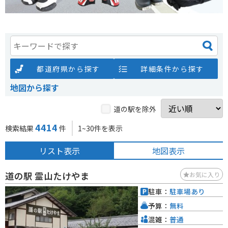
都道府県から探す
詳細条件から探す
地図から探す
道の駅を除外
4414
検索結果
件
1~30件を表示
リスト表示
地図表示
道の駅 霊山たけやま
お気に入り
駐車：
駐車場あり
予算：
無料
混雑：
普通