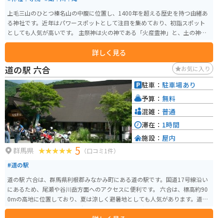
上毛三山のひとつ榛名山の中腹に位置し、1400年を超える歴史を持つ由緒あ
る神社です。近年はパワースポットとして注目を集めており、初詣スポット
としても人気が高いです。 主祭神は火の神である「火産霊神」と、土の神で
ある「埴山毘売神」を祀り、古くから鎮火、開運、五穀豊穣、商売繁盛のご
詳しく見る
利益があると言われています。
道の駅 六合
お気に入り
駐車：
駐車場あり
予算：
無料
混雑：
普通
滞在：
1時間
施設：
屋内
5
群馬県
（口コミ1件）
#道の駅
道の駅 六合は、群馬県利根郡みなかみ町にある道の駅です。国道17号線沿い
にあるため、尾瀬や谷川岳方面へのアクセスに便利です。 六合は、標高約90
0mの高地に位置しており、夏は涼しく避暑地としても人気があります。道の
駅には、地元の農産物直売所やレストランがあり、新鮮な野菜や山菜、きの