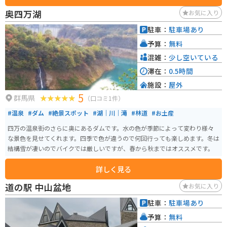
れているので安心です。周辺には、吾妻渓谷遊歩道や、草津温泉、四万温泉
奥四万湖
お気に入り
など、観光スポットも充実しています。 地元の名産品としては、嬬恋高原キ
ャベツや、蒟蒻、温泉まんじゅうなどが有名です。道の駅 あがつま峡は、自
駐車：
駐車場あり
然豊かな環境の中で、地元の味覚や景色を楽しむことができるスポットで
予算：
無料
す。
混雑：
少し空いている
滞在：
0.5時間
施設：
屋外
5
群馬県
（口コミ1件）
#温泉
#ダム
#絶景スポット
#湖｜川｜滝
#林道
#お土産
四万の温泉街のさらに奥にあるダムです。水の色が季節によって変わり様々
な景色を見せてくれます。四季で色が違うので何回行っても楽しめます。冬は
結構雪が凄いのでバイクでは厳しいですが、春から秋まではオススメです。
詳しく見る
道の駅 中山盆地
お気に入り
駐車：
駐車場あり
予算：
無料