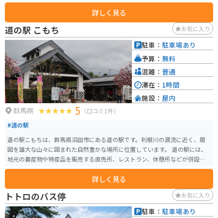
ートの一休みでよる方もいれば老人がウォーキングしたりと老若男女問わず
詳しく見る
利用しています。
道の駅 こもち
お気に入り
駐車：
駐車場あり
予算：
無料
混雑：
普通
滞在：
1時間
施設：
屋内
5
群馬県
（口コミ1件）
#道の駅
道の駅こもちは、群馬県沼田市にある道の駅です。利根川の源流に近く、周
囲を雄大な山々に囲まれた自然豊かな場所に位置しています。 道の駅には、
地元の農産物や特産品を販売する直売所、レストラン、休憩所などが併設さ
れています。特に人気なのは、地元産の新鮮な野菜や果物を使ったソフトク
詳しく見る
リームやジェラートです。また、レストランでは、地元産の食材を使った料
理を楽しむことができます。 バイクで訪れる場合、道の駅には広い駐車場が
トトロのバス停
お気に入り
完備されているので安心です。周辺には、尾瀬国立公園や日光国立公園など、
風光明媚なツーリングスポットも数多くあります。 道の駅こもちは、自然豊
駐車：
駐車場あり
かな環境の中で、地元の美味しいものを味わったり、ゆっくりと休憩したり