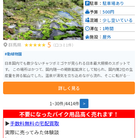
駐車：
駐車場あり
予算：
500円
混雑：
少し空いている
滞在：
1時間
施設：
屋外
5
群馬県
（口コミ1件）
#動植物園
日本国内でも数少ないチャツボミゴケが見られる日本最大規模のスポットで
す。 この場所はかつて、国内随一の褐鉄鉱鉱床として知られ、国内第2位の生
産量を誇る鉱山でした。温泉が湯気を立ち込めながら流れ、そこに転がる石
にチャツボミゴケが群生しています。まるで緑の絨毯が広がっているよう
詳しく見る
に、神秘的で癒される光景が広がっています。
1~30件/4414件
>
不要になったバイク用品高く売れます！
▶︎
手数料無料の宅配買取
実際に売ってみた体験談