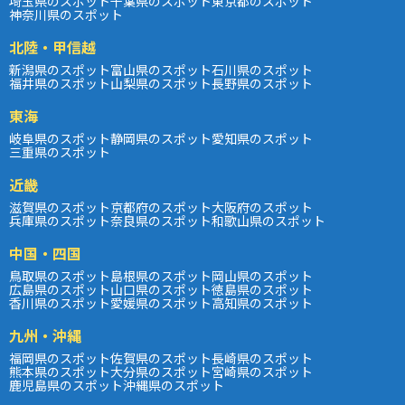
埼玉県のスポット
千葉県のスポット
東京都のスポット
神奈川県のスポット
北陸・甲信越
新潟県のスポット
富山県のスポット
石川県のスポット
福井県のスポット
山梨県のスポット
長野県のスポット
東海
岐阜県のスポット
静岡県のスポット
愛知県のスポット
三重県のスポット
近畿
滋賀県のスポット
京都府のスポット
大阪府のスポット
兵庫県のスポット
奈良県のスポット
和歌山県のスポット
中国・四国
鳥取県のスポット
島根県のスポット
岡山県のスポット
広島県のスポット
山口県のスポット
徳島県のスポット
香川県のスポット
愛媛県のスポット
高知県のスポット
九州・沖縄
福岡県のスポット
佐賀県のスポット
長崎県のスポット
熊本県のスポット
大分県のスポット
宮崎県のスポット
鹿児島県のスポット
沖縄県のスポット