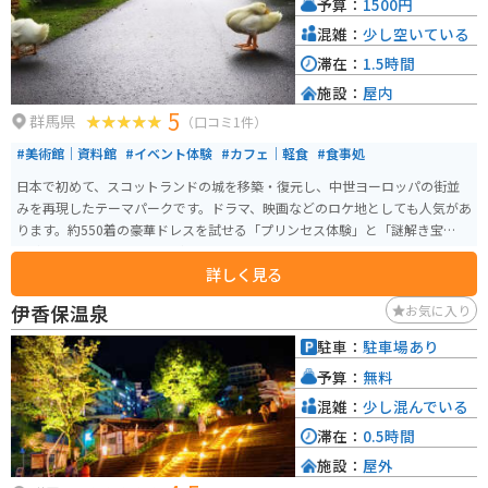
予算：
1500円
混雑：
少し空いている
滞在：
1.5時間
施設：
屋内
5
群馬県
（口コミ1件）
#美術館｜資料館
#イベント体験
#カフェ｜軽食
#食事処
日本で初めて、スコットランドの城を移築・復元し、中世ヨーロッパの街並
みを再現したテーマパークです。ドラマ、映画などのロケ地としても人気があ
ります。約550着の豪華ドレスを試せる「プリンセス体験」と「謎解き宝探し
体験」といったイベント体験もできます。
詳しく見る
伊香保温泉
お気に入り
駐車：
駐車場あり
予算：
無料
混雑：
少し混んでいる
滞在：
0.5時間
施設：
屋外