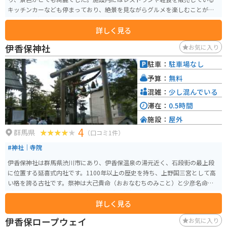
キッチンカーなども停まっており、絶景を見ながらグルメを楽しむことがで
きます。足湯もありました。
詳しく見る
伊香保神社
お気に入り
駐車：
駐車場なし
予算：
無料
混雑：
少し混んでいる
滞在：
0.5時間
施設：
屋外
4
群馬県
（口コミ1件）
#神社｜寺院
伊香保神社は群馬県渋川市にあり、伊香保温泉の湯元近く、石段街の最上段
に位置する延喜式内社です。1100年以上の歴史を持ち、上野国三宮として高
い格を誇る古社です。祭神は大己貴命（おおなむちのみこと）と少彦名命
（すくなひこのみこと）で、温泉・医療の神様として信仰されています。特
詳しく見る
に縁結びや子宝、商売繁盛、家内安全などのご利益があるとされています。
温泉街の雰囲気を感じながら、365段の石段を登りきった先にあるこの神社
伊香保ロープウェイ
お気に入り
は、観光客にとってもパワースポットとして人気です。歴史を感じながら心