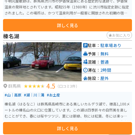
千明元屋敷跡は、群馬県渋川市の伊香保温泉にある歴史的な遺跡で、伊香保
温泉の発祥地とされています。昭和55年（1980年）に渋川市指定史跡に指定
されました。この場所は、かつて温泉利用が一般客に開放された初期の宿泊
施設の跡地であり、現在でも石垣が残っています。温泉街からはやや離れた
詳しく見る
場所に位置しているため、静かに歴史を感じることができます。周辺には紅
葉が美しい河鹿橋があり、四季折々の自然の美しさを楽しむことができま
榛名湖
お気に入り
す。
駐車：
駐車場あり
予算：
無料
混雑：
普通
滞在：
2時間
施設：
屋外
4.5
群馬県
（口コミ3件）
#山｜高原
#湖｜川｜滝
#お土産
榛名湖（はるなこ）は群馬県高崎市にある美しいカルデラ湖で、標高1,100メ
ートルの榛名山の火口に位置しています。この湖は四季折々の自然美を楽し
むことができ、春には桜やツツジ、夏には新緑、秋には紅葉、冬には凍った
湖面といった風景が広がります。湖畔ではボート遊びやサイクリング、遊覧船
詳しく見る
での湖上散策が楽しめ、冬にはワカサギ釣りも人気です。特に紅葉シーズン
には多くの観光客が訪れ、その美しさを堪能します。周囲には温泉施設やキ