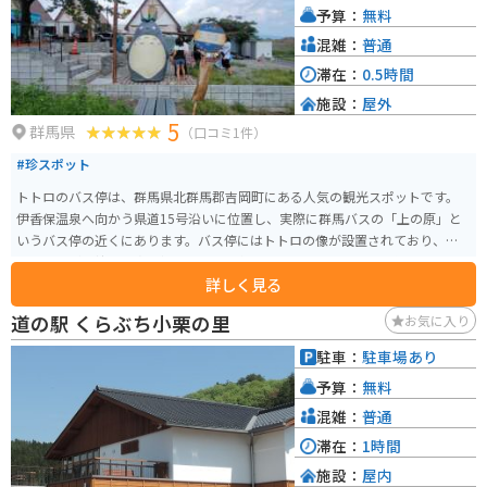
予算：
無料
するのに最適な場所です。
混雑：
普通
滞在：
0.5時間
施設：
屋外
5
群馬県
（口コミ1件）
#珍スポット
トトロのバス停は、群馬県北群馬郡吉岡町にある人気の観光スポットです。
伊香保温泉へ向かう県道15号沿いに位置し、実際に群馬バスの「上の原」と
いうバス停の近くにあります。バス停にはトトロの像が設置されており、訪
れる人々が一緒に写真を撮るための人気のフォトスポットとして知られてい
詳しく見る
ます。 このスポットは、近くにある「伊香保おもちゃと人形自動車博物館」
ともアクセスが良く、伊香保温泉の観光ついでに訪れることができる便利な
道の駅 くらぶち小栗の里
お気に入り
場所です。また、広い駐車スペースもあり、車でのアクセスも容易です。トト
ロと一緒にバスを待つようなユニークな体験ができ、子供から大人まで楽し
駐車：
駐車場あり
める場所となっています。他にも、「ハウルの動く城」に出てくるカカシの
予算：
無料
壁画があったり「千と千尋の神隠し」の最初と最後に出てくる石の像があり
ます。ジブリ好きには嬉しいスポットになっています。
混雑：
普通
滞在：
1時間
施設：
屋内