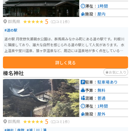
で、関越自動車道渋川伊香保ICから車で15分という便利さです。牧場の近く
滞在：
1時間
には人気の伊香保温泉もあるため、ツーリングや温泉旅行の合間に立ち寄る
施設：
屋内
スポットとしてもちょうど良い立地のスポットです。
5
群馬県
（口コミ1件）
#道の駅
道の駅 月夜野矢瀬親水公園は、群馬県みなかみ町にある道の駅です。利根川
に隣接しており、雄大な自然を感じられる道の駅として人気があります。 水
上温泉や宝川温泉、猿ヶ京温泉など、周辺には温泉地が多く点在しているの
で、温泉旅行の拠点としてもおすすめです。利根川ではラフティングやカヌ
詳しく見る
ーなどのアクティビティを楽しむこともできます。 また、併設されている
「矢瀬ふるさと物産館」では、地元で採れた新鮮な野菜や果物をはじめとし
榛名神社
お気に入り
た特産品が販売されています。特に、群馬県名物の蒟蒻や、地元産のそばを
使ったそばがきはおすすめです。 バイクに乗っている方は、谷川岳や榛名山
駐車：
駐車場あり
へのツーリングの休憩場所としても利用できます。道の駅のすぐ近くには、
予算：
無料
利根川の清流を眺めながら食事ができるレストランもあります。
混雑：
普通
滞在：
1時間
施設：
屋外
5
群馬県
（口コミ1件）
#神社｜寺院
#湖｜川｜滝