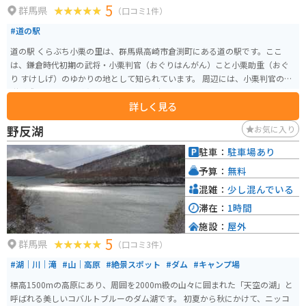
5
群馬県
（口コミ1件）
#道の駅
道の駅 くらぶち小栗の里は、群馬県高崎市倉渕町にある道の駅です。ここ
は、鎌倉時代初期の武将・小栗判官（おぐりはんがん）こと小栗助重（おぐ
り すけしげ）のゆかりの地として知られています。 周辺には、小栗判官の伝
説が残るスポットが点在しており、歴史好きにはたまらないエリアです。道
詳しく見る
の駅には、地元の農産物直売所があり、新鮮な野菜や果物を購入することが
できます。また、小栗判官にちなんだお土産も販売されています。 バイクで
野反湖
お気に入り
訪れる場合、道の駅には広い駐車場が完備されているので安心です。周辺に
は、榛名山や妙義山といったツーリングスポットも点在しており、バイクで
駐車：
駐車場あり
の観光拠点としても最適です。
予算：
無料
混雑：
少し混んでいる
滞在：
1時間
施設：
屋外
5
群馬県
（口コミ3件）
#湖｜川｜滝
#山｜高原
#絶景スポット
#ダム
#キャンプ場
標高1500mの高原にあり、周囲を2000m級の山々に囲まれた「天空の湖」と
呼ばれる美しいコバルトブルーのダム湖です。 初夏から秋にかけて、ニッコ