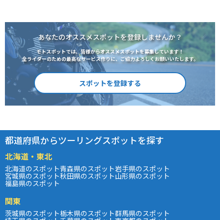
あなたのオススメスポットを登録しませんか？
モトスポットでは、皆様からオススメスポットを募集しています！
全ライダーのための最高なサービス作りに、ご協力よろしくお願いいたします。
スポットを登録する
都道府県からツーリングスポットを探す
北海道・東北
北海道のスポット
青森県のスポット
岩手県のスポット
宮城県のスポット
秋田県のスポット
山形県のスポット
福島県のスポット
関東
茨城県のスポット
栃木県のスポット
群馬県のスポット