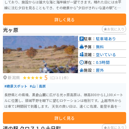
しており、施設からは雄大な海と海岸線が一望できます。晴れた日には水平
線に沈む夕日を見ることもでき、その絶景から"夕日がきれいな道の駅"として
人気を集めています。 施設内には、地元の新鮮な魚介類を販売する市場や、
詳しく見る
地元食材を使った料理を提供するレストランがあります。特に、日本海の荒
波にもまれた新鮮な魚介類は絶品で、お土産としても人気です。また、施設
光ヶ原
お気に入り
内には展望温泉施設もあり、海を眺めながらゆったりと温泉を楽しむことが
できます。 バイクで訪れる場合、道の駅には広い駐車場が完備されているの
駐車：
駐車場あり
で安心です。周辺には、海岸線沿いを走るシーサイドラインなど、景色を楽し
予算：
無料
むことができるツーリングコースも充実しています。道の駅 うみてらす名立
は、日本海の雄大な自然と新鮮な海の幸を満喫できるスポットです。
混雑：
空いている
滞在：
0.5時間
施設：
屋外
5
新潟県
（口コミ1件）
#絶景スポット
#山｜高原
長野県との県境、黒倉山麓に広がる光ヶ原高原は、標高800から1,100メート
ルに位置し、頸城平野を眼下に望むロケーションは格別です。上越市外から
は車で1時間弱で到着します。 天気の良い日は、遠くに佐渡、能登半島を望む
ことができ、日本海に沈む夕日や上越の夜景も楽しむことができます。山の中
詳しく見る
にあるので、曇りの日は霧で景色を楽しめない可能性があります。冬季閉鎖
期間も長いため、注意する必要があります。
道の駅 クロス１０十日町
お気に入り