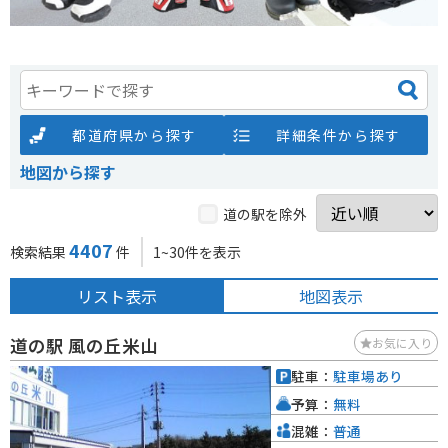
都道府県から探す
詳細条件から探す
地図から探す
道の駅を除外
4407
検索結果
件
1~30件を表示
リスト表示
地図表示
道の駅 風の丘米山
お気に入り
駐車：
駐車場あり
予算：
無料
混雑：
普通