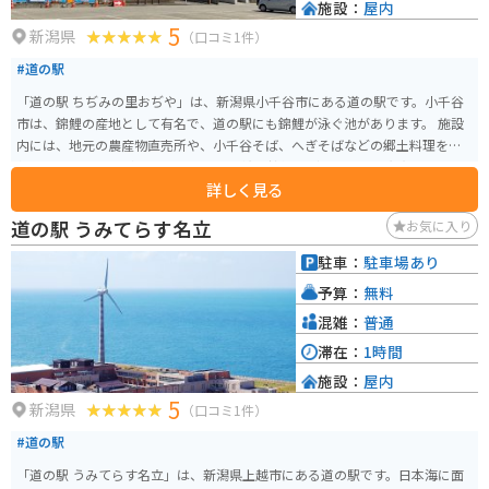
施設：
屋内
5
新潟県
（口コミ1件）
#道の駅
「道の駅 ちぢみの里おぢや」は、新潟県小千谷市にある道の駅です。小千谷
市は、錦鯉の産地として有名で、道の駅にも錦鯉が泳ぐ池があります。 施設
内には、地元の農産物直売所や、小千谷そば、へぎそばなどの郷土料理を提
供するレストランがあります。 小千谷縮や錦鯉など、お土産も充実していま
詳しく見る
す。バイクで訪れる場合は、駐車場も広々としているので安心です。 春に
は、道の駅の周辺で桜が咲き乱れ、お花見を楽しむことができます。夏に
道の駅 うみてらす名立
お気に入り
は、隣接する公園で「おぢやまつり」が開催され、多くの人で賑わいます。
秋には、周辺の山々が紅葉し、絶景スポットとなります。冬には、雪深く、
駐車：
駐車場あり
雪景色を楽しむことができます。
予算：
無料
混雑：
普通
滞在：
1時間
施設：
屋内
5
新潟県
（口コミ1件）
#道の駅
「道の駅 うみてらす名立」は、新潟県上越市にある道の駅です。日本海に面