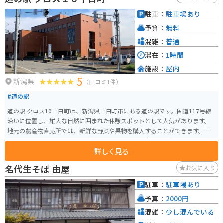
駐車：
駐車場あり
予算：
無料
混雑：
普通
滞在：
1時間
施設：
屋内
5
新潟県
（口コミ1件）
#道の駅
道の駅 クロス10十日町は、新潟県十日町市にある道の駅です。国道117号線
沿いに位置し、雄大な自然に囲まれた休憩スポットとして人気があります。
地元の農産物直売所では、新鮮な野菜や果物を購入することができます。特
に、魚沼産コシヒカリは、日本を代表するブランド米として有名です。ま
詳しく見る
た、併設のレストランでは、地元の食材をふんだんに使った料理を楽しむこ
とができます。 バイクで訪れる場合、道の駅には広々とした駐車場が完備さ
名代生そば 由屋
お気に入り
れているので安心です。周辺には、星峠の棚田や清津峡など、絶景スポットが
点在しており、ツーリングの拠点としても最適です。 十日町市は、伝統的な
駐車：
駐車場あり
織物「十日町紬」の産地としても知られています。道の駅に隣接する「クロ
予算：
2000円
ス10」では、十日町紬をはじめとする、様々な工芸品を展示・販売していま
す。
混雑：
少し混んでいる