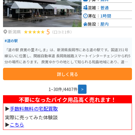
混雑：
普通
滞在：
1時間
施設：
屋内
5
新潟県
（口コミ1件）
#道の駅
「道の駅 良寛の里 わしま」は、新潟県長岡市にある道の駅です。国道351号
線沿いに位置し、関越自動車道 長岡南越路スマートインターチェンジから約5
分の場所にあります。 良寛ゆかりの地として知られる和島地域にあり、道の
駅には良寛の生涯や作品を紹介する「良寛の里美術館」が併設されていま
詳しく見る
す。館内には、良寛の書や絵画、愛用品などが展示されており、良寛の人柄
や思想に触れることができます。 また、道の駅には、地元の農産物や特産品
を販売する直売所や、地元食材を使った料理を提供するレストランもありま
1~30件/4407件
>
す。 バイクで訪れる場合、道の駅には広い駐車場が完備されているので安心
です。長岡南越路スマートインターチェンジから近いこともあり、ツーリン
不要になったバイク用品高く売れます！
グの休憩場所としても最適です。 周辺には、良寛が晩年を過ごした「五合
▶︎
手数料無料の宅配買取
庵」や、良寛が修行したとされる「国上山」など、良寛ゆかりの観光スポッ
トが点在しています。道の駅を拠点に、良寛ゆかりの地を巡るのもおすすめ
実際に売ってみた体験談
です。 名産品としては、地元産の米粉を使った「良寛さまも食べたかも」と
▶︎
こちら
いうユニークなネーミングのどら焼きや、良寛が愛したとされる「はす茶」
などが人気です。