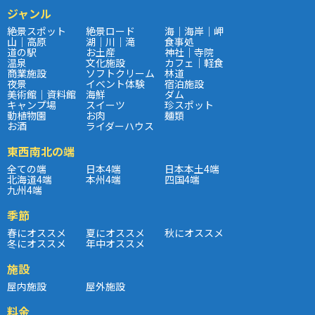
ジャンル
絶景スポット
絶景ロード
海｜海岸｜岬
山｜高原
湖｜川｜滝
食事処
道の駅
お土産
神社｜寺院
温泉
文化施設
カフェ｜軽食
商業施設
ソフトクリーム
林道
夜景
イベント体験
宿泊施設
美術館｜資料館
海鮮
ダム
キャンプ場
スイーツ
珍スポット
動植物園
お肉
麺類
お酒
ライダーハウス
東西南北の端
全ての端
日本4端
日本本土4端
北海道4端
本州4端
四国4端
九州4端
季節
春にオススメ
夏にオススメ
秋にオススメ
冬にオススメ
年中オススメ
施設
屋内施設
屋外施設
料金