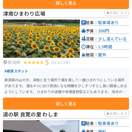
詳しく見る
夫集落と種苧原集落に牧場が設けられています。 地域のアイドルとして親し
まれる山古志のアルパカをひと目見ようと多くの観光客が訪れています。ア
津南ひまわり広場
お気に入り
ルパカたちが自由気ままに過ごしておりとても癒されます。エサやり体験も
できるためもっと触れ合いたいという方はオススメです。営業期間は4月中旬
駐車：
駐車場あり
から11月下旬までで、冬期間は越冬のため見学ができません。牧場への道中
予算：
300円
は山の中の道を走ることになります。
混雑：
少し混んでいる
滞在：
1.5時間
施設：
屋外
5
新潟県
（口コミ1件）
#絶景スポット
新潟県の山の方、津南と言う場所で畑を潰して一面ひまわりにしている場所
があります。 畑を4つに分け見頃になる時期を少しずつずらし長い間楽しめる
ようにしています。 ひまわりの迷路や地場産野菜などもあります。 地元の方
が仮設で建てた所でジェラートやちょっとした食べ物も売っています。
詳しく見る
道の駅 良寛の里 わしま
お気に入り
駐車：
駐車場あり
予算：
無料