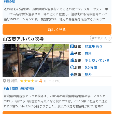
#道の駅
道の駅 野沢温泉は、長野県野沢温泉村にある道の駅です。スキーやスノーボ
ードで有名な野沢温泉スキー場の近くに位置し、温泉街にも徒歩圏内という
絶好のロケーションです。 施設内には、地元の特産品を販売するショップや
レストランがあり、野沢菜漬けや温泉饅頭など、お土産探しに最適です。ま
詳しく見る
た、観光案内所では、周辺の観光スポットやイベント情報なども入手できま
す。 バイクで訪れる場合、道の駅には広々とした駐車場が完備されているの
山古志アルパカ牧場
お気に入り
で安心です。周辺には、志賀高原や戸隠など、ツーリングに最適なスポットも
点在しています。野沢温泉街の石畳の道は滑りやすいので注意が必要です。
駐車：
駐車場あり
野沢温泉は、外湯と呼ばれる共同浴場が13ヶ所あり、温泉街を散策しながら
予算：
無料
楽しむことができます。タオルや石鹸を持参するか、現地で購入すると良い
でしょう。 冬はスキーやスノーボード、夏は避暑地として賑わう野沢温泉。
混雑：
少し空いている
道の駅 野沢温泉は、観光の拠点として最適な場所です。
滞在：
0.5時間
施設：
屋外
4
新潟県
（口コミ1件）
#山｜高原
#動植物園
新潟県の山古志アルパカ牧場は、2005年の新潟県中越地震の後、アメリカ・
コロラド州から「山古志が元気になる役に立てば」という願いを込めて送ら
れた3頭のアルパカから始まりました。震災の大きな被害を受けた地域に希望
と癒しをもたらすため、油夫集落で飼育が始まり、現在では頭数も増え、油