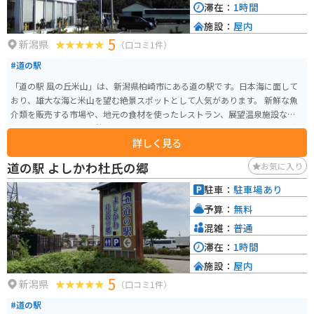
滞在：
1時間
施設：
屋内
5
新潟県
（口コミ1件）
#道の駅
「道の駅 風の丘米山」は、新潟県柏崎市にある道の駅です。日本海に面して
おり、雄大な海と米山を望む絶景スポットとして人気があります。 新鮮な魚
介類を販売する市場や、地元の食材を使ったレストラン、展望温泉施設など
があり、ドライブの休憩にも最適です。 バイクで訪れる場合、道の駅には広
詳しく見る
い駐車場が完備されているので安心です。日本海沿いの道を走る爽快感は格
別なので、ツーリングにもおすすめです。 特産品は、米山麓で収穫されたコ
道の駅 よしかわ杜氏の郷
お気に入り
シヒカリや、日本海の新鮮な魚介類、笹団子などが人気です。 周辺には、米
山登山道や、恋人岬、番神海水浴場など観光スポットも充実しています。
駐車：
駐車場あり
予算：
無料
混雑：
普通
滞在：
1時間
施設：
屋内
5
新潟県
（口コミ1件）
#道の駅