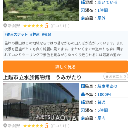
混雑：
空いている
滞在：
1時間
施設：
屋外
5
新潟県
（口コミ1件）
#絶景スポット
#林道
#夜景
星峠の棚田はこの地域ならではの昔ながらの田んぼが広がっています。また
夜景も星空がとても良く綺麗に見えます。またいくまでの道のりも森に囲ま
れていたりツーリングで景色を見ながらゆっくり走らせるには最高の道のり
となっていました。
詳しく見る
上越市立水族博物館 うみがたり
お気に入り
駐車：
駐車場あり
予算：
1800円
混雑：
普通
滞在：
6時間
施設：
屋内
5
新潟県
（口コミ1件）