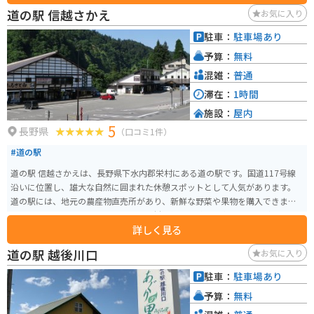
ンター」では、地元農家が丹精込めて作った新鮮な野菜や果物を購入するこ
道の駅 信越さかえ
お気に入り
とができます。 バイクで訪れる場合、道の駅 あらいには広い駐車場が完備さ
れているので安心です。妙高高原周辺は、雄大な自然が広がり、ツーリング
駐車：
駐車場あり
にも最適なエリアです。道の駅 あらいを拠点に、周辺の観光スポットを巡る
予算：
無料
のもおすすめです。
混雑：
普通
滞在：
1時間
施設：
屋内
5
長野県
（口コミ1件）
#道の駅
道の駅 信越さかえは、長野県下水内郡栄村にある道の駅です。国道117号線
沿いに位置し、雄大な自然に囲まれた休憩スポットとして人気があります。
道の駅には、地元の農産物直売所があり、新鮮な野菜や果物を購入できま
す。また、レストランでは、地元の食材を使った料理を楽しむことができま
詳しく見る
す。特におすすめは、栄村産のそば粉を使った手打ちそばです。 バイクで訪
れる場合、道の駅には広い駐車場が完備されているので安心です。周辺に
道の駅 越後川口
お気に入り
は、秋山郷や奥志賀高原など、ツーリングに最適なスポットがたくさんあり
ます。 栄村は、豪雪地帯としても知られており、冬には一面の銀世界が広が
駐車：
駐車場あり
ります。スキー場も点在しており、ウィンタースポーツを楽しむこともでき
予算：
無料
ます。 道の駅 信越さかえは、自然豊かな栄村の魅力が詰まった道の駅です。
観光の拠点として、ぜひ訪れてみてください。