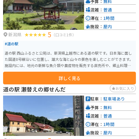
予算：
無料
イクで訪れる場合、道の駅には広い駐車場が完備されているので安心です。
周辺には、雄大な自然が広がっており、ツーリングスポットとしても人気で
混雑：
普通
す。特に、国道17号線は「塩嶺ルート」と呼ばれ、多くのライダーが走り抜
滞在：
1時間
ける絶景ロードです。道の駅 雪のふるさと やすづかを拠点に、魚沼の豊かな
施設：
屋内
自然とグルメを満喫してみてはいかがでしょうか？
5
新潟県
（口コミ1件）
#道の駅
道の駅 西山ふるさと公苑は、新潟県上越市にある道の駅です。日本海に面し
た国道8号線沿いに位置し、雄大な海と山々の景色を楽しむことができます。
施設内には、地元の新鮮な魚介類や農産物を販売する直売所や、郷土料理を
提供するレストランがあります。特に、新鮮な海の幸をふんだんに使った海
詳しく見る
鮮丼や、地元産の蕎麦を使った蕎麦定食が人気です。 また、展望台からは、
晴れた日には佐渡島を望むこともできます。バイクで訪れる場合、道の駅に
道の駅 瀬替えの郷せんだ
お気に入り
は広い駐車場が完備されているので安心です。日本海沿いの景色を楽しみな
がらのツーリングの休憩地点としても最適です。 周辺には、海水浴場や温泉
駐車：
駐車場あり
など、観光スポットも充実しています。夏には海水浴やマリンスポーツ、冬に
予算：
無料
は温泉でゆっくりと過ごすのがおすすめです。道の駅 西山ふるさと公苑は、
新潟県の自然と食を満喫できるスポットです。
混雑：
普通
滞在：
1時間
施設：
屋内