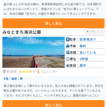
道の駅 よしかわ杜氏の郷は、新潟県新発田市にある道の駅です。日本酒好き
にはたまらないスポットで、併設されている「吉乃川 酒ミュージアム」で
は、地元の酒蔵「吉乃川」の歴史や酒造りについて学ぶことができます。試
飲コーナーもあるので、お気に入りの一杯を見つけてみてください。 食事処
詳しく見る
では、地元の食材をふんだんに使った料理が楽しめます。特に、新潟名物の
へぎそばはおすすめです。お土産コーナーには、日本酒はもちろん、地元の
みなとまち海浜公園
お気に入り
特産品が充実しているので、旅の思い出にぜひどうぞ。 バイクで訪れる際
は、道の駅に隣接する「紫雲寺記念公園」の駐車場が便利です。公園内に
駐車：
駐車場あり
は、桜の名所としても知られる「紫雲寺潟」が広がり、景色を楽しむことが
予算：
無料
できます。道の駅 よしかわ杜氏の郷は、周辺の観光スポットへのアクセスも
良いので、観光拠点としても最適です。
混雑：
空いている
滞在：
1時間
施設：
屋外
4
新潟県
（口コミ1件）
#海｜海岸｜岬
夏は海水浴場として賑やかになります。花火大会も開催されています。許可を
取る必要がありますが、バーベキューもできます。テントを建てている人も
います。 のんびり歩くもよし、ベンチで休むもよし。道路の向かいにコンビ
ニがあるので、利便性も良いです。市街地から近いので、気軽に海を眺めて
詳しく見る
リフレッシュするには良いスポットです。