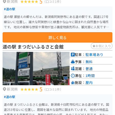
5
新潟県
（口コミ1件）
#道の駅
道の駅 瀬替えの郷せんだは、新潟県阿賀野市にある道の駅です。国道127号
線沿いに位置し、雄大な阿賀野川と緑豊かな山々に囲まれた自然豊かな場所
です。 地元の新鮮な野菜や果物が並ぶ農産物直売所は、観光客に人気です。
特に、地元産の米「コシヒカリ」や「新之助」は必見です。また、併設され
詳しく見る
ているレストランでは、地元の食材をふんだんに使った料理を楽しむことが
できます。おすすめは、新鮮な野菜がたっぷり入った「けんちんうどん」で
道の駅 まつだいふるさと会館
お気に入り
す。 バイクで訪れる場合、道の駅には広々とした駐車場が完備されているの
で安心です。周辺には、阿賀野川沿いを走る爽快なルートや、山間部を駆け
駐車：
駐車場あり
抜けるワインディングロードなど、ツーリングに最適な道が数多くあります。
予算：
無料
道の駅で休憩を挟みながら、自然豊かな景色を楽しむツーリングはいかがで
しょうか。 周辺には、遊覧船に乗って阿賀野川の景色を楽しむことができる
混雑：
普通
「阿賀野川ライン下り」や、約400年の歴史を持つ「麒麟山温泉」など、観光
滞在：
1時間
スポットも充実しています。
施設：
屋内
5
新潟県
（口コミ1件）
#道の駅
道の駅 まつだいふるさと会館は、新潟県十日町市松代にある道の駅です。国
道253号沿いに位置し、周囲を雄大な自然に囲まれています。 地元の特産品
を販売する直売所では、新鮮な野菜や山菜、きのこなどが人気です。また、