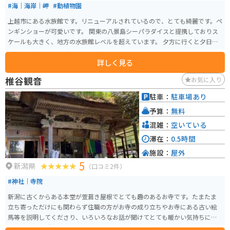
#海｜海岸｜岬
#動植物園
上越市にある水族館です。リニューアルされているので、とても綺麗です。ペ
ンギンショーが可愛いです。 関東の八景島シーパラダイスと提携しておりス
ケールも大きく、地方の水族館レベルを超えています。 夕方に行くと夕日も
見れて幻想的です。デートでも家族でも1人でも楽しめるスポットです。 近く
詳しく見る
には、アジアで一番大きい無印良品もあるので、合わせて行くのもありで
す。歩いても行けます。
椎谷観音
お気に入り
駐車：
駐車場あり
予算：
無料
混雑：
空いている
滞在：
0.5時間
施設：
屋外
5
新潟県
（口コミ2件）
#神社｜寺院
新潟に古くからある本堂が萱葺き屋根でとても趣のあるお寺です。たまたま
立ち寄っただけにも関わらず住職の方がお寺の成り立ちやお寺にある古い絵
馬等を説明してくださり、いろいろなお話が聞けてとても暖かい気持ちにな
りました。場所的に電車等は通っておらず、バイクや車でしか訪問はできな