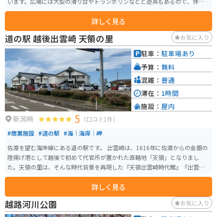
います。広場には大型の滑り台やトランポリンなどと遊具もあるので、休日
は家族連れで賑わっています。建物内にはレストランや休憩施設も完備され
詳しく見る
ています。
道の駅 越後出雲崎 天領の里
お気に入り
駐車：
駐車場あり
予算：
無料
混雑：
普通
滞在：
1時間
施設：
屋内
5
新潟県
（口コミ1件）
#商業施設
#道の駅
#海｜海岸｜岬
佐渡を望む海岸線にある道の駅です。 出雲崎は、1616年に佐渡からの金銀の
陸揚げ港として越後で初めて代官所が置かれた直轄地「天領」となりまし
た。天領の里は、そんな時代背景を再現した『天領出雲崎時代館』『出雲崎
石油記念館』、そして出雲崎と周辺の物産を販売する『物産センター』、旬
詳しく見る
の海の幸をお楽しみ頂ける食事処『陣や』、野外で憩う『日本海夕日公
園』、観光スポット『夕凪の橋』等があり、休憩所だけでなく観光地として
越路河川公園
お気に入り
も楽しめる場所です。