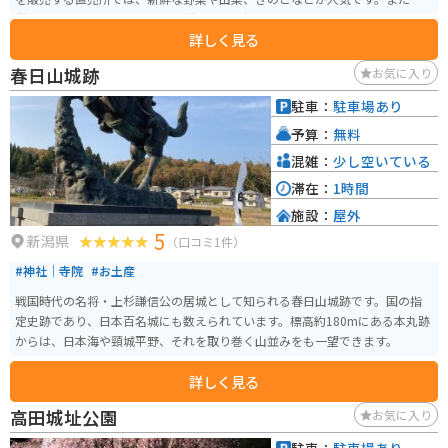
併設のレストランでは、地元食材を使った郷土料理やそばなどを味わうこと
詳しく見る
ができます。おすすめは、地元産のそば粉を使った「へぎそば」です。 バイ
クで訪れる場合、道の駅 まつだいふるさと会館は、駐車場も広く、休憩場所
春日山城跡
お気に入り
として最適です。周辺には、棚田で有名な星峠の棚田や、美人林など、自然豊
かな観光スポットが点在しており、ツーリングの拠点としてもおすすめで
駐車：
駐車場あり
す。 特に春の新緑や秋の紅葉の季節は、美しい景色を楽しむことができま
予算：
無料
す。また、冬には、あたり一面が雪に覆われ、幻想的な風景が広がります。周
辺の温泉施設と合わせて訪れるのも良いでしょう。
混雑：
少し空いている
滞在：
1時間
施設：
屋外
5
新潟県
（口コミ1件）
#神社｜寺院
#お土産
戦国時代の名将・上杉謙信公の居城として知られる春日山城跡です。国の指
定史跡であり、日本百名城にも数えられています。標高約180mにある本丸跡
からは、日本海や頸城平野、それを取り巻く山並みをも一望できます。
詳しく見る
高田城址公園
お気に入り