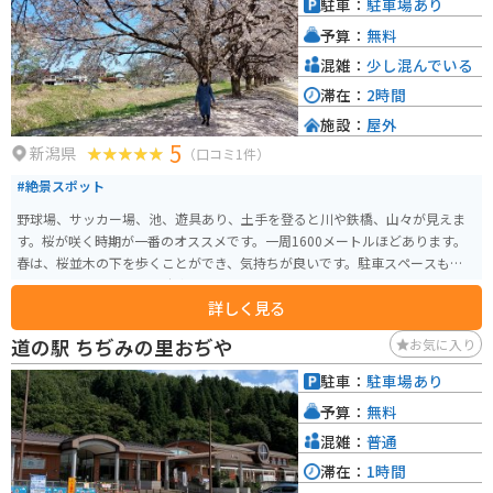
駐車：
駐車場あり
予算：
無料
混雑：
少し混んでいる
滞在：
2時間
施設：
屋外
5
新潟県
（口コミ1件）
#絶景スポット
野球場、サッカー場、池、遊具あり、土手を登ると川や鉄橋、山々が見えま
す。桜が咲く時期が一番のオススメです。一周1600メートルほどあります。
春は、桜並木の下を歩くことができ、気持ちが良いです。駐車スペースもたく
さんあり、いつ行っても駐車場に困ることはありません。
詳しく見る
道の駅 ちぢみの里おぢや
お気に入り
駐車：
駐車場あり
予算：
無料
混雑：
普通
滞在：
1時間