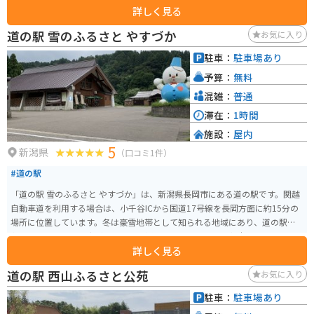
詳しく見る
い場所です。
道の駅 雪のふるさと やすづか
お気に入り
駐車：
駐車場あり
予算：
無料
混雑：
普通
滞在：
1時間
施設：
屋内
5
新潟県
（口コミ1件）
#道の駅
「道の駅 雪のふるさと やすづか」は、新潟県長岡市にある道の駅です。関越
自動車道を利用する場合は、小千谷ICから国道17号線を長岡方面に約15分の
場所に位置しています。冬は豪雪地帯として知られる地域にあり、道の駅の
名前にも「雪」の文字が入っている通り、雪国ならではの魅力を感じること
詳しく見る
ができます。 施設内には、地元の農産物や特産品を販売する直売所や、地元
食材を使った料理が楽しめるレストランがあります。特におすすめは、魚沼
道の駅 西山ふるさと公苑
お気に入り
産コシヒカリを使用した「雪むろ」というおにぎりです。雪室で熟成させた
コシヒカリは、甘みと香りが増し、格別な味わいです。また、併設されてい
駐車：
駐車場あり
る「雪国体験館」では、雪国ならではの生活文化を学ぶことができます。 バ