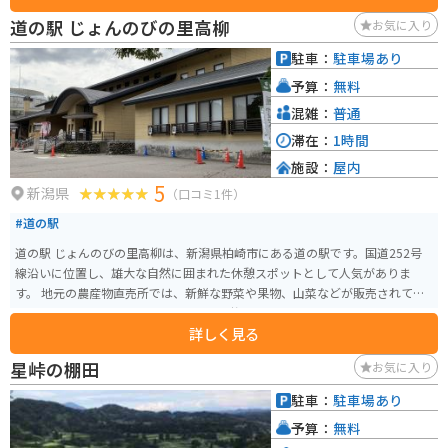
道の駅 じょんのびの里高柳
お気に入り
駐車：
駐車場あり
予算：
無料
混雑：
普通
滞在：
1時間
施設：
屋内
5
新潟県
（口コミ1件）
#道の駅
道の駅 じょんのびの里高柳は、新潟県柏崎市にある道の駅です。国道252号
線沿いに位置し、雄大な自然に囲まれた休憩スポットとして人気がありま
す。 地元の農産物直売所では、新鮮な野菜や果物、山菜などが販売されてお
り、お土産にもおすすめです。特に、高柳町特産の「とちおとめ」や「ル レ
詳しく見る
クチエ」といったブランド苺は、甘みと酸味のバランスが良く、お土産に最
適です。 また、併設のレストランでは、地元の食材を使った料理を楽しむこ
星峠の棚田
お気に入り
とができます。おすすめは、手打ち蕎麦や山菜料理です。 バイクで訪れる場
合、道の駅には広い駐車場が完備されているので安心です。周辺には、美し
駐車：
駐車場あり
い渓谷美を眺められる「高柳グリーンパーク」や、温泉施設「じょんのび
予算：
無料
館」など、観光スポットも充実しています。