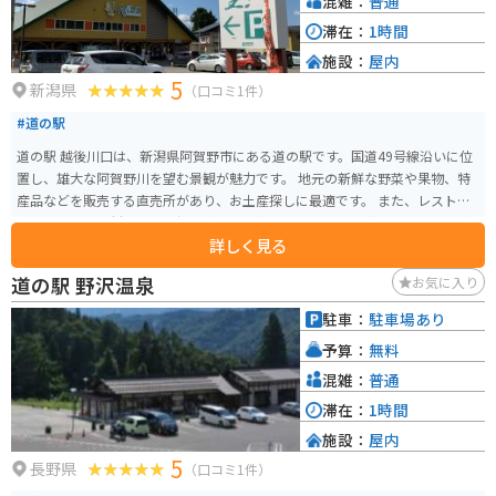
混雑：
普通
滞在：
1時間
施設：
屋内
5
新潟県
（口コミ1件）
#道の駅
道の駅 越後川口は、新潟県阿賀野市にある道の駅です。国道49号線沿いに位
置し、雄大な阿賀野川を望む景観が魅力です。 地元の新鮮な野菜や果物、特
産品などを販売する直売所があり、お土産探しに最適です。 また、レストラ
ンでは、地元食材を使った郷土料理や、名物のへぎそばなどを味わうことが
詳しく見る
できます。 バイクで訪れる場合、駐車場も広く休憩場所としても利用しやす
いです。阿賀野川沿いは、景色が良いのでツーリングにもおすすめです。 周
道の駅 野沢温泉
お気に入り
辺には、麒麟山温泉や五頭温泉郷などの温泉地があり、観光拠点としても便
利です。
駐車：
駐車場あり
予算：
無料
混雑：
普通
滞在：
1時間
施設：
屋内
5
長野県
（口コミ1件）