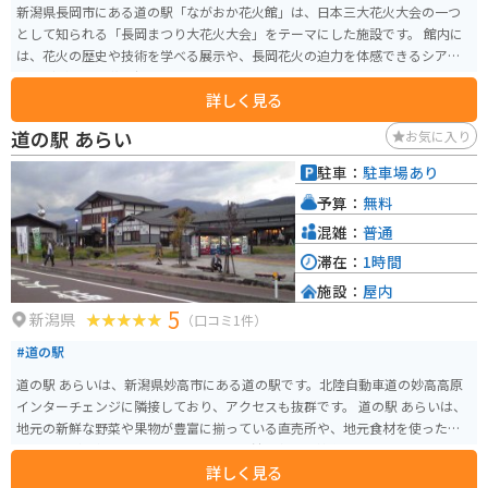
新潟県長岡市にある道の駅「ながおか花火館」は、日本三大花火大会の一つ
として知られる「長岡まつり大花火大会」をテーマにした施設です。 館内に
は、花火の歴史や技術を学べる展示や、長岡花火の迫力を体感できるシアタ
ーなどがあり、花火好きにはたまらないスポットとなっています。また、お
詳しく見る
土産コーナーでは、花火にちなんだお菓子や雑貨など、ここでしか手に入ら
ないお土産も充実しています。 バイクで訪れる際には、道の駅なので駐車場
道の駅 あらい
お気に入り
も広く、休憩場所としても最適です。長岡市街地からもほど近く、周辺には
食事処や観光スポットも多いので、ツーリングの拠点にもおすすめです。 長
駐車：
駐車場あり
岡市は、花火の他にも、日本酒や米菓など、美味しいものがたくさんありま
予算：
無料
す。道の駅ながおか花火館で、長岡の魅力を満喫してください。
混雑：
普通
滞在：
1時間
施設：
屋内
5
新潟県
（口コミ1件）
#道の駅
道の駅 あらいは、新潟県妙高市にある道の駅です。北陸自動車道の妙高高原
インターチェンジに隣接しており、アクセスも抜群です。 道の駅 あらいは、
地元の新鮮な野菜や果物が豊富に揃っている直売所や、地元食材を使ったレ
ストランが人気です。特におすすめは、妙高名物の笹寿しや、地元産の蕎麦
詳しく見る
を使った蕎麦定食です。また、併設されている「あらい道の駅 農産物直売セ