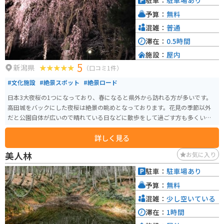
駐車：
駐車場あり
予算：
無料
混雑：
普通
滞在：
0.5時間
施設：
屋内
5
新潟県
（口コミ1件）
#文化施設
#絶景スポット
#絶景ロード
日本3大夜桜の1つになっており、春になると県外から訪れる方が多いです。
高田城をバックにした夜桜は絶景の眺めとなっております。花見の季節以外
だと公園自体が広いので晴れている日などに散歩をして過ごす方も多くいら
っしゃいます。
詳しく見る
美人林
お気に入り
駐車：
駐車場あり
予算：
無料
混雑：
少し空いている
滞在：
1時間