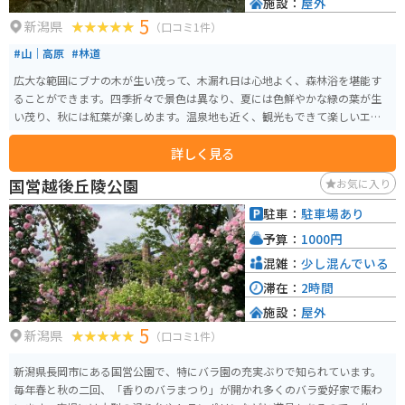
施設：
屋外
5
新潟県
（口コミ1件）
#山｜高原
#林道
広大な範囲にブナの木が生い茂って、木漏れ日は心地よく、森林浴を堪能す
ることができます。四季折々で景色は異なり、夏には色鮮やかな緑の葉が生
い茂り、秋には紅葉が楽しめます。温泉地も近く、観光もできて楽しいエリ
アです。
詳しく見る
国営越後丘陵公園
お気に入り
駐車：
駐車場あり
予算：
1000円
混雑：
少し混んでいる
滞在：
2時間
施設：
屋外
5
新潟県
（口コミ1件）
新潟県長岡市にある国営公園で、特にバラ園の充実ぶりで知られています。
毎年春と秋の二回、「香りのバラまつり」が開かれ多くのバラ愛好家で賑わ