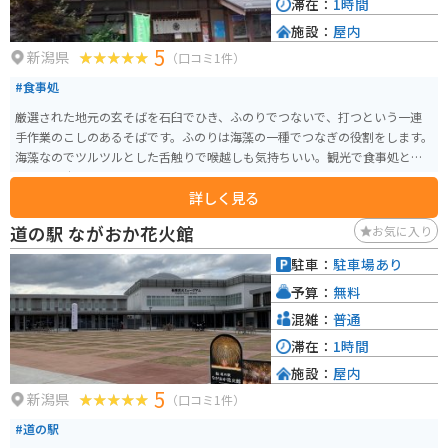
滞在：
1時間
施設：
屋内
5
新潟県
（口コミ1件）
#食事処
厳選された地元の玄そばを石臼でひき、ふのりでつないで、打つという一連
手作業のこしのあるそばです。ふのりは海藻の一種でつなぎの役割をします。
海藻なのでツルツルとした舌触りで喉越しも気持ちいい。観光で食事処とし
て賑わう十日町市の代表的なお店です。
詳しく見る
道の駅 ながおか花火館
お気に入り
駐車：
駐車場あり
予算：
無料
混雑：
普通
滞在：
1時間
施設：
屋内
5
新潟県
（口コミ1件）
#道の駅