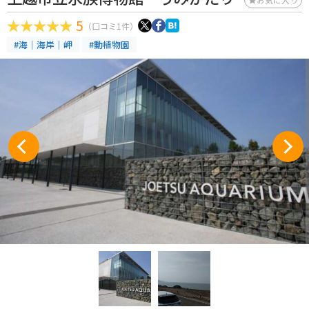
5
（口コミ1件）
#海｜海岸｜岬
#動植物園