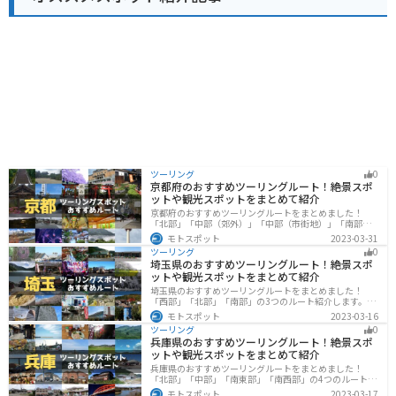
適なエリアです。道の駅 あらいを拠点に、周辺の観光ス
ポットを巡るのもおすすめです。
ツーリング
0
京都府のおすすめツーリングルート！絶景スポ
ットや観光スポットをまとめて紹介
京都府のおすすめツーリングルートをまとめました！
「北部」「中部（郊外）」「中部（市街地）」「南部」
の4つのルート紹介します。古い町並みや神社仏閣、自然
モトスポット
2023-03-31
に囲まれた風光明媚なスポットが数多く存在し、様々な
ツーリング
0
楽しみ方ができます。バイクで京都府にツーリングに行
埼玉県のおすすめツーリングルート！絶景スポ
く際は参考にしてください。
ットや観光スポットをまとめて紹介
埼玉県のおすすめツーリングルートをまとめました！
「西部」「北部」「南部」の3つのルート紹介します。自
然豊かな西側と街中の東側で違った楽しみ方ができま
モトスポット
2023-03-16
す。バイクで埼玉県にツーリングに行く際は参考にして
ツーリング
0
ください。
兵庫県のおすすめツーリングルート！絶景スポ
ットや観光スポットをまとめて紹介
兵庫県のおすすめツーリングルートをまとめました！
「北部」「中部」「南東部」「南西部」の4つのルート紹
介します。自然豊かな山を堪能できる北部と中部、街中
モトスポット
2023-03-17