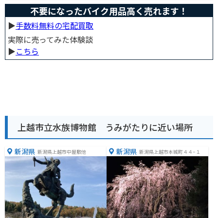
不要になったバイク用品高く売れます！
▶︎
手数料無料の宅配買取
実際に売ってみた体験談
▶︎
こちら
上越市立水族博物館 うみがたりに近い場所
新潟県
新潟県
新潟県上越市中屋敷他
新潟県上越市本城町４４−１