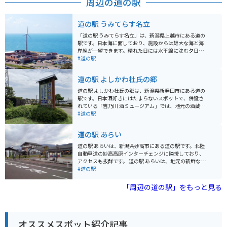
周辺の道の駅
道の駅 うみてらす名立
「道の駅 うみてらす名立」は、新潟県上越市にある道の
駅です。日本海に面しており、施設からは雄大な海と海
岸線が一望できます。晴れた日には水平線に沈む夕日を
見ることもでき、その絶景から"夕日がきれいな道の
#道の駅
駅"として人気を集めています。 施設内には、地元の新
鮮な魚介類を販売する市場や、地元食材を使った料理を
道の駅 よしかわ杜氏の郷
提供するレストランがあります。特に、日本海の荒波に
もまれた新鮮な魚介類は絶品で、お土産としても人気で
道の駅 よしかわ杜氏の郷は、新潟県新発田市にある道の
す。また、施設内には展望温泉施設もあり、海を眺めな
駅です。日本酒好きにはたまらないスポットで、併設さ
がらゆったりと温泉を楽しむことができます。 バイクで
れている「吉乃川 酒ミュージアム」では、地元の酒蔵
訪れる場合、道の駅には広い駐車場が完備されているの
「吉乃川」の歴史や酒造りについて学ぶことができま
#道の駅
で安心です。周辺には、海岸線沿いを走るシーサイドラ
す。試飲コーナーもあるので、お気に入りの一杯を見つ
インなど、景色を楽しむことができるツーリングコース
けてみてください。 食事処では、地元の食材をふんだん
道の駅 あらい
も充実しています。道の駅 うみてらす名立は、日本海の
に使った料理が楽しめます。特に、新潟名物のへぎそば
雄大な自然と新鮮な海の幸を満喫できるスポットです。
はおすすめです。お土産コーナーには、日本酒はもちろ
道の駅 あらいは、新潟県妙高市にある道の駅です。北陸
ん、地元の特産品が充実しているので、旅の思い出にぜ
自動車道の妙高高原インターチェンジに隣接しており、
ひどうぞ。 バイクで訪れる際は、道の駅に隣接する「紫
アクセスも抜群です。 道の駅 あらいは、地元の新鮮な野
雲寺記念公園」の駐車場が便利です。公園内には、桜の
菜や果物が豊富に揃っている直売所や、地元食材を使っ
#道の駅
名所としても知られる「紫雲寺潟」が広がり、景色を楽
たレストランが人気です。特におすすめは、妙高名物の
しむことができます。道の駅 よしかわ杜氏の郷は、周辺
笹寿しや、地元産の蕎麦を使った蕎麦定食です。また、
「周辺の道の駅」をもっと見る
の観光スポットへのアクセスも良いので、観光拠点とし
併設されている「あらい道の駅 農産物直売センター」で
ても最適です。
は、地元農家が丹精込めて作った新鮮な野菜や果物を購
入することができます。 バイクで訪れる場合、道の駅 あ
らいには広い駐車場が完備されているので安心です。妙
オススメスポット紹介記事
高高原周辺は、雄大な自然が広がり、ツーリングにも最