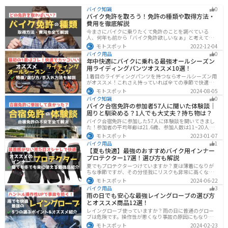
バイク知識
0
バイク免許を取ろう！免許の種類や取得方法・
費用を徹底解説
今まさにバイクに乗りたくて免許のことを調べている
人、何年も前から「バイク免許欲しいなぁ」と考えてい
るうちに時間ばかりが経っている人。そんな人々に役立
モトスポット
2022-12-04
つ情報を分かりやすくまとめました。バイク免許の種類
バイク用品
0
や、免許を取るための方法や必要な費用・日数などにつ
年中快適にバイクに乗れる最強オールシーズン
いて解説します。
用ライディングパンツオススメ10選！
1着目のライディングパンツを持つならオールシーズン用
がオススメ！これさえ持っていれば全ての季節で快適に
ツーリングできます。快適性だけでなく、機能性やデザ
モトスポット
2024-08-05
インに優れたものも多くあるので、安全にカッコよくバ
バイク知識
0
イクに乗りたい人は是非持っておきましょう。
バイク合宿免許の参加者57人に聞いた体験談｜
周りと馴染める？1人でも大丈夫？持ち物は？
バイク合宿免許に参加した57人に体験談を聞いてきまし
た！参加者の平均年齢は21.6歳、参加人数は11~20人な
ど統計情報や人間関係はどうだったのか、持っていくべ
モトスポット
2023-01-07
きものなど参加する前に知っておきたい情報をまとめま
バイク用品
1
した。
【夏も快適】最強のおすすめバイク用インナー
プロテクター17選！選び方も解説
夏でもプロテクターつけていますか？夏は薄着になりが
ちな季節ですが、その分怪我にリスクも非常に高くなり
ます。夏こそプロテクターをつけるようにしましょう。通
モトスポット
2024-06-22
気性や速乾性に優れたインナープロテクターであれば夏
バイク用品
3
場でも快適に使用できます。今回は快適なインナープロ
雨の日でも安心な最強レイングローブの選び方
テクターをまとめて紹介します。
とオススメ商品12選！
レイングローブ使っていますか？雨の日に普通のグロー
ブは危険です。操作性が悪くなり事故の原因にもなりま
す。安全と快適に運転するためにもしっかりとしたレイ
モトスポット
2024-02-23