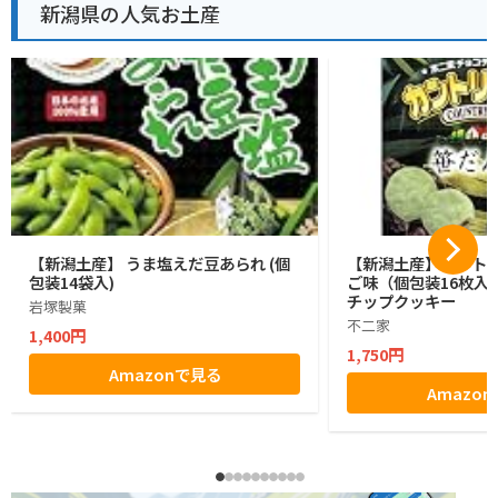
新潟県の人気お土産
【新潟土産】 うま塩えだ豆あられ (個
【新潟土産】カントリ
包装14袋入)
ご味（個包装16枚入
チップクッキー
岩塚製菓
不二家
1,400円
1,750円
Amazonで見る
Amazo