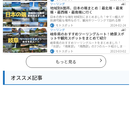
で海辺の南部と違った楽しみ方ができます。バイクで兵
ツーリング
1
庫県にツーリングに行く際は参考にしてください。
地域別6箇所、日本の端まとめ｜最北端・最東
端・最西端・最南端に行く
日本の色々な端を地域別にまとめました！全て一般人が
到達可能な場所なので、観光やツーリングで訪れる際の
参考にしてください。
モトスポット
2024-02-24
ツーリング
0
岐阜県のおすすめツーリングルート！絶景スポ
ットや観光スポットをまとめて紹介
岐阜県のおすすめツーリングルートをまとめました！
「北部」「南東部」「南西部」の3つのルート紹介しま
す。自然豊かな山が充実しており、山を生かした施設や
モトスポット
2023-03-02
グルメ、絶景スポットなど、自然を満喫するツーリング
ができます。バイクで岐阜県にツーリングに行く際は参
考にしてください。
もっと見る
オススメ記事