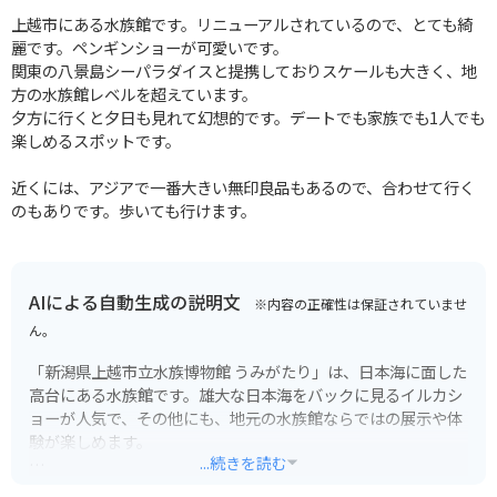
上越市にある水族館です。リニューアルされているので、とても綺
麗です。ペンギンショーが可愛いです。
関東の八景島シーパラダイスと提携しておりスケールも大きく、地
方の水族館レベルを超えています。
夕方に行くと夕日も見れて幻想的です。デートでも家族でも1人でも
楽しめるスポットです。
近くには、アジアで一番大きい無印良品もあるので、合わせて行く
のもありです。歩いても行けます。
AIによる自動生成の説明文
※内容の正確性は保証されていませ
ん。
「新潟県上越市立水族博物館 うみがたり」は、日本海に面した
高台にある水族館です。雄大な日本海をバックに見るイルカシ
ョーが人気で、その他にも、地元の水族館ならではの展示や体
験が楽しめます。
...続きを読む
館内は「うみを知る」「いのちにふれる」「日本海を楽しむ」