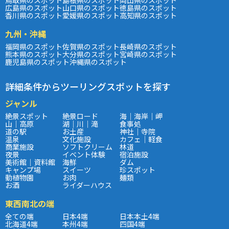
広島県のスポット
山口県のスポット
徳島県のスポット
香川県のスポット
愛媛県のスポット
高知県のスポット
九州・沖縄
福岡県のスポット
佐賀県のスポット
長崎県のスポット
熊本県のスポット
大分県のスポット
宮崎県のスポット
鹿児島県のスポット
沖縄県のスポット
詳細条件からツーリングスポットを探す
ジャンル
絶景スポット
絶景ロード
海｜海岸｜岬
山｜高原
湖｜川｜滝
食事処
道の駅
お土産
神社｜寺院
温泉
文化施設
カフェ｜軽食
商業施設
ソフトクリーム
林道
夜景
イベント体験
宿泊施設
美術館｜資料館
海鮮
ダム
キャンプ場
スイーツ
珍スポット
動植物園
お肉
麺類
お酒
ライダーハウス
東西南北の端
全ての端
日本4端
日本本土4端
北海道4端
本州4端
四国4端