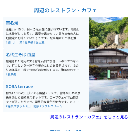
いため、注意する必要があります。
周辺のレストラン・カフェ
苗名滝
落差55ｍあり、日本の滝百選に選ばれています。黒姫山
は水量がとても多く、轟音を轟かせているため昔の人は
地震滝とも呼んでいたそうです。 駐車場から吊橋を渡り
徒歩で約15分程です。雪解けの季節5月～8月は水量が多
#湖｜川｜滝
#食事処
#お土産
く見応えがあります。
名代生そば 由屋
厳選された地元の玄そばを石臼でひき、ふのりでつない
で、打つという一連手作業のこしのあるそばです。ふの
りは海藻の一種でつなぎの役割をします。海藻なのでツ
ルツルとした舌触りで喉越しも気持ちいい。観光で食事
#食事処
処として賑わう十日町市の代表的なお店です。
SORA terrace
標高1770ｍの山頂にある展望テラスで、雲海や山々の景
色を楽しめる絶景スポットです。ロープウェイで山頂ま
で上がることができ、開放的な景色が魅力です。カフェ
も併設されており、ゆっくり過ごすことができます。 注
#絶景スポット
#山｜高原
#ソフトクリーム
意点としては必ずしも雲海を見れるわけでなく、天候や
時間帯によって見えない場合もあります。
「周辺のレストラン・カフェ」をもっと見る