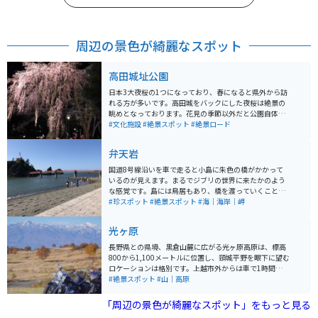
周辺の景色が綺麗なスポット
高田城址公園
日本3大夜桜の1つになっており、春になると県外から訪
れる方が多いです。高田城をバックにした夜桜は絶景の
眺めとなっております。花見の季節以外だと公園自体が
広いので晴れている日などに散歩をして過ごす方も多く
#文化施設
#絶景スポット
#絶景ロード
いらっしゃいます。
弁天岩
国道8号線沿いを車で走ると小島に朱色の橋がかかって
いるのが見えます。まるでジブリの世界に来たかのよう
な感覚です。島には鳥居もあり、橋を渡っていくことが
できます。上まで登ると海を一望でき、とても綺麗で
#珍スポット
#絶景スポット
#海｜海岸｜岬
す。登るには少し道が悪いですが、距離はそこまで無い
ので、体力に自信がなくても大丈夫です。
光ヶ原
長野県との県境、黒倉山麓に広がる光ヶ原高原は、標高
800から1,100メートルに位置し、頸城平野を眼下に望む
ロケーションは格別です。上越市外からは車で1時間弱で
到着します。 天気の良い日は、遠くに佐渡、能登半島を
#絶景スポット
#山｜高原
望むことができ、日本海に沈む夕日や上越の夜景も楽し
むことができます。山の中にあるので、曇りの日は霧で
「周辺の景色が綺麗なスポット」をもっと見る
景色を楽しめない可能性があります。冬季閉鎖期間も長