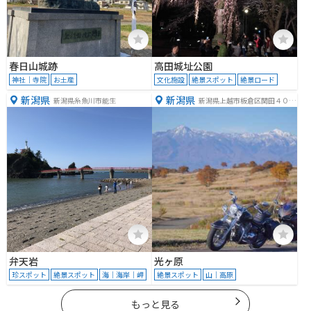
春日山城跡
高田城址公園
神社｜寺院
お土産
文化施設
絶景スポット
絶景ロード
新潟県
新潟県
新潟県糸魚川市能生
新潟県上越市板倉区関田４０４
６
弁天岩
光ヶ原
珍スポット
絶景スポット
海｜海岸｜岬
絶景スポット
山｜高原
もっと見る