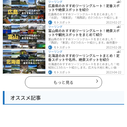
ツーリング
0
喫するツーリングができます。バイクで愛知県にツーリ
広島県のおすすめツーリングルート！定番スポ
ングに行く際は参考にしてください。
ットや絶景スポットを紹介
広島県のおすすめツーリングルートをまとめました！
「北部」「南東部」「南西部」の3つのルート紹介しま
す。自然豊かな山と海だけでなく、歴史的価値のある建
モトスポット
2023-02-27
造物も多数あるので、飽きることなくツーリングを堪能
ツーリング
1
できます。バイクで広島県にツーリングに行く際は参考
富山県のおすすめツーリングルート！絶景スポ
にしてください。
ットや観光スポットをまとめて紹介
富山県のおすすめツーリングルートをまとめました！
「西部」「東部」の2つのルート紹介します。自然豊かな
山と海、温泉が充実しており、美術館などもあるので、
モトスポット
2023-02-28
自然を満喫するツーリングができます。バイクで富山県
ツーリング
1
にツーリングに行く際は参考にしてください。
北海道のおすすめツーリングルートまとめ！定
番スポットや名所、絶景スポットを紹介
北海道のおすすめツーリングルートをまとめました！地
域別に13のルート紹介します。広大な大地と美しい自然
が広がり、四季折々の魅力を楽しめる観光スポットが数
モトスポット
2023-04-22
多くあります。バイクで北海道にツーリングに行く際は
参考にしてください。
もっと見る
オススメ記事