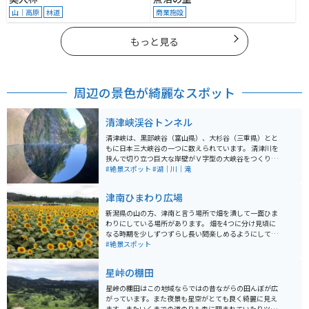
山｜高原
林道
商業施設
もっと見る
周辺の景色が綺麗なスポット
清津峡渓谷トンネル
清津峡は、黒部峡谷（富山県）、大杉谷（三重県）とと
もに日本三大峡谷の一つに数えられています。 清津川を
挟んで切り立つ巨大な岸壁がＶ字型の大峡谷をつくり、
雄大な柱状節理の岩肌とエメラルドグリーンの清流が、
#絶景スポット
#湖｜川｜滝
訪れる人々に深い感動を与えます。 十日町市・津南町で
3年に一度開催される「大地の芸術祭 越後妻有アートト
津南ひまわり広場
リエンナーレ」に合わせてリニューアルされています。
渓谷を眺められるトンネルまでは駐車場から10分ほど歩
新潟県の山の方、津南と言う場所で畑を潰して一面ひま
きます。
わりにしている場所があります。 畑を4つに分け見頃に
なる時期を少しずつずらし長い間楽しめるようにしてい
ます。 ひまわりの迷路や地場産野菜などもあります。 地
#絶景スポット
元の方が仮設で建てた所でジェラートやちょっとした食
べ物も売っています。
星峠の棚田
星峠の棚田はこの地域ならではの昔ながらの田んぼが広
がっています。また夜景も星空がとても良く綺麗に見え
ます。またいくまでの道のりも森に囲まれていたりツー