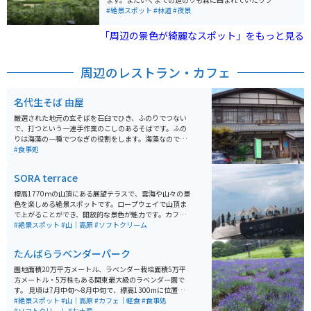
リングで景色を見ながらゆっくり走らせるには最高の道
#絶景スポット
#林道
#夜景
のりとなっていました。
「周辺の景色が綺麗なスポット」をもっと見る
周辺のレストラン・カフェ
名代生そば 由屋
厳選された地元の玄そばを石臼でひき、ふのりでつない
で、打つという一連手作業のこしのあるそばです。ふの
りは海藻の一種でつなぎの役割をします。海藻なのでツ
ルツルとした舌触りで喉越しも気持ちいい。観光で食事
#食事処
処として賑わう十日町市の代表的なお店です。
SORA terrace
標高1770ｍの山頂にある展望テラスで、雲海や山々の景
色を楽しめる絶景スポットです。ロープウェイで山頂ま
で上がることができ、開放的な景色が魅力です。カフェ
も併設されており、ゆっくり過ごすことができます。 注
#絶景スポット
#山｜高原
#ソフトクリーム
意点としては必ずしも雲海を見れるわけでなく、天候や
時間帯によって見えない場合もあります。
たんばらラベンダーパーク
園地面積20万平方メートル、ラベンダー栽培面積5万平
方メートル・5万株もある関東最大級のラベンダー園で
す。 見頃は7月中旬～8月中旬で、標高1300mに位置す
るので涼しいです。園内には、見わたすかぎりのラベン
#絶景スポット
#山｜高原
#カフェ｜軽食
#食事処
ダーや、カラフルな花々を並べた彩の丘、一面に咲くひ
#ソフトクリーム
#お土産