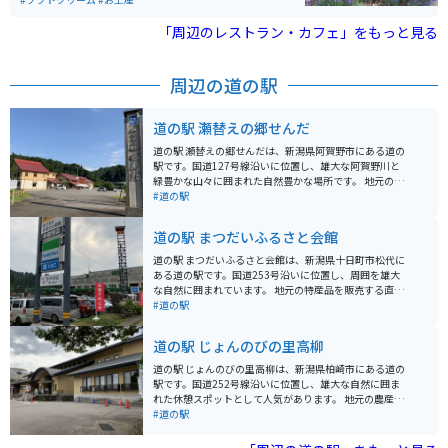
まわりなどフォトスポットが充実しています。 また、来
場者のおよそ2人に1人が食するラベンダーソフトクリー
「周辺のレストラン・カフェ」をもっと見る
ムをはじめ、新登場の冷やしラベンダーラーメンなど、
味覚でもラベンダーを楽しめるオリジナルメニューがた
くさんあります。 その他にも、畑に咲いているラベンダ
周辺の道の駅
ーお持ち帰りできるラベンダー摘取り体験や、ラベンダ
ーを使用したオリジナルグッズなど、ラベンダーを感じ
られるお土産も充実しています。
道の駅 瀬替えの郷せんだ
道の駅 瀬替えの郷せんだは、新潟県阿賀野市にある道の
駅です。国道127号線沿いに位置し、雄大な阿賀野川と
緑豊かな山々に囲まれた自然豊かな場所です。 地元の新
鮮な野菜や果物が並ぶ農産物直売所は、観光客に人気で
#道の駅
す。特に、地元産の米「コシヒカリ」や「新之助」は必
見です。また、併設されているレストランでは、地元の
道の駅 まつだいふるさと会館
食材をふんだんに使った料理を楽しむことができます。
おすすめは、新鮮な野菜がたっぷり入った「けんちんう
道の駅 まつだいふるさと会館は、新潟県十日町市松代に
どん」です。 バイクで訪れる場合、道の駅には広々とし
ある道の駅です。国道253号沿いに位置し、周囲を雄大
た駐車場が完備されているので安心です。周辺には、阿
な自然に囲まれています。 地元の特産品を販売する直売
賀野川沿いを走る爽快なルートや、山間部を駆け抜ける
所では、新鮮な野菜や山菜、きのこなどが人気です。ま
#道の駅
ワインディングロードなど、ツーリングに最適な道が数
た、併設のレストランでは、地元食材を使った郷土料理
多くあります。道の駅で休憩を挟みながら、自然豊かな
やそばなどを味わうことができます。おすすめは、地元
道の駅 じょんのびの里高柳
景色を楽しむツーリングはいかがでしょうか。 周辺に
産のそば粉を使った「へぎそば」です。 バイクで訪れる
は、遊覧船に乗って阿賀野川の景色を楽しむことができ
場合、道の駅 まつだいふるさと会館は、駐車場も広く、
道の駅 じょんのびの里高柳は、新潟県柏崎市にある道の
る「阿賀野川ライン下り」や、約400年の歴史を持つ
休憩場所として最適です。周辺には、棚田で有名な星峠
駅です。国道252号線沿いに位置し、雄大な自然に囲ま
「麒麟山温泉」など、観光スポットも充実しています。
の棚田や、美人林など、自然豊かな観光スポットが点在
れた休憩スポットとして人気があります。 地元の農産物
しており、ツーリングの拠点としてもおすすめです。 特
直売所では、新鮮な野菜や果物、山菜などが販売されて
#道の駅
に春の新緑や秋の紅葉の季節は、美しい景色を楽しむこ
おり、お土産にもおすすめです。特に、高柳町特産の
とができます。また、冬には、あたり一面が雪に覆わ
「とちおとめ」や「ル レクチエ」といったブランド苺