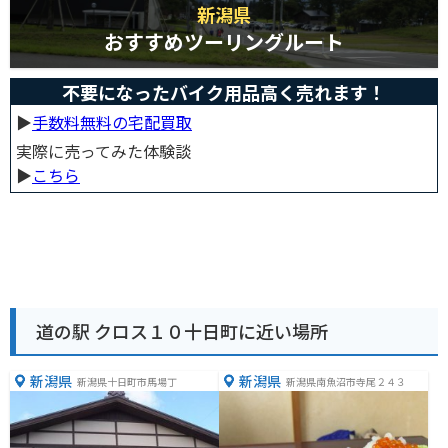
新潟県
おすすめツーリングルート
不要になったバイク用品高く売れます！
▶︎
手数料無料の宅配買取
実際に売ってみた体験談
▶︎
こちら
道の駅 クロス１０十日町に近い場所
新潟県
新潟県
新潟県十日町市馬場丁
新潟県南魚沼市寺尾２４３