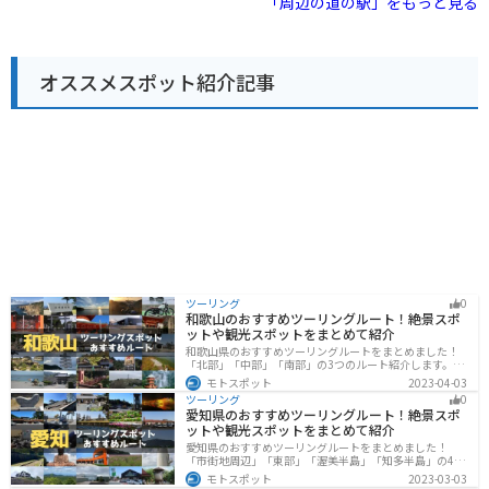
「周辺の道の駅」をもっと見る
れ、幻想的な風景が広がります。周辺の温泉施設と合わ
は、甘みと酸味のバランスが良く、お土産に最適です。
せて訪れるのも良いでしょう。
また、併設のレストランでは、地元の食材を使った料理
を楽しむことができます。おすすめは、手打ち蕎麦や山
菜料理です。 バイクで訪れる場合、道の駅には広い駐車
オススメスポット紹介記事
場が完備されているので安心です。周辺には、美しい渓
谷美を眺められる「高柳グリーンパーク」や、温泉施設
「じょんのび館」など、観光スポットも充実していま
す。
ツーリング
0
和歌山のおすすめツーリングルート！絶景スポ
ットや観光スポットをまとめて紹介
和歌山県のおすすめツーリングルートをまとめました！
「北部」「中部」「南部」の3つのルート紹介します。海
と山に囲まれた自然豊かなエリアが広がり、様々な楽し
モトスポット
2023-04-03
み方ができます。バイクで和歌山県にツーリングに行く
ツーリング
0
際は参考にしてください。
愛知県のおすすめツーリングルート！絶景スポ
ットや観光スポットをまとめて紹介
愛知県のおすすめツーリングルートをまとめました！
「市街地周辺」「東部」「渥美半島」「知多半島」の4つ
のルート紹介します。名古屋周辺の栄えたスポットから
モトスポット
2023-03-03
山、海、美術館なども多数あり、自然・歴史・文化を満