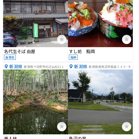
名代生そば 由屋
すし処 鮨岡
食事処
海鮮
新潟県
新潟県
新潟県十日町市松之山松口１２
新潟県南魚沼市長森３４３−９
２５−１
美人林
魚沼の里