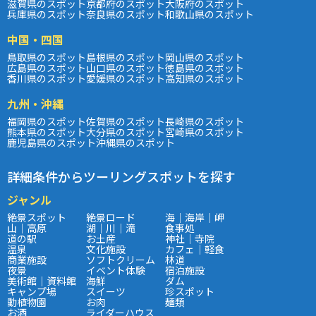
滋賀県のスポット
京都府のスポット
大阪府のスポット
兵庫県のスポット
奈良県のスポット
和歌山県のスポット
中国・四国
鳥取県のスポット
島根県のスポット
岡山県のスポット
広島県のスポット
山口県のスポット
徳島県のスポット
香川県のスポット
愛媛県のスポット
高知県のスポット
九州・沖縄
福岡県のスポット
佐賀県のスポット
長崎県のスポット
熊本県のスポット
大分県のスポット
宮崎県のスポット
鹿児島県のスポット
沖縄県のスポット
詳細条件からツーリングスポットを探す
ジャンル
絶景スポット
絶景ロード
海｜海岸｜岬
山｜高原
湖｜川｜滝
食事処
道の駅
お土産
神社｜寺院
温泉
文化施設
カフェ｜軽食
商業施設
ソフトクリーム
林道
夜景
イベント体験
宿泊施設
美術館｜資料館
海鮮
ダム
キャンプ場
スイーツ
珍スポット
動植物園
お肉
麺類
お酒
ライダーハウス