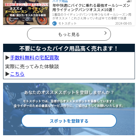
バイク用品
0
した。
年中快適にバイクに乗れる最強オールシーズン
用ライディングパンツオススメ10選！
1着目のライディングパンツを持つならオールシーズン用
がオススメ！これさえ持っていれば全ての季節で快適に
ツーリングできます。快適性だけでなく、機能性やデザ
モトスポット
2024-08-05
インに優れたものも多くあるので、安全にカッコよくバ
イクに乗りたい人は是非持っておきましょう。
もっと見る
不要になったバイク用品高く売れます！
▶︎
手数料無料の宅配買取
実際に売ってみた体験談
▶︎
こちら
あなたのオススメスポットを登録しませんか？
モトスポットでは、皆様からオススメスポットを募集しています！
全ライダーのための最高なサービス作りに、ご協力よろしくお願いいたします。
スポットを登録する