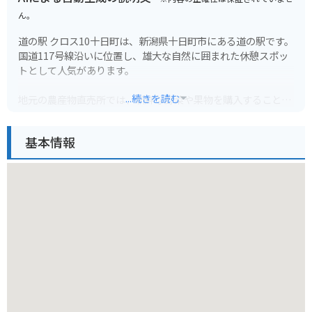
ん。
道の駅 クロス10十日町は、新潟県十日町市にある道の駅です。
国道117号線沿いに位置し、雄大な自然に囲まれた休憩スポッ
トとして人気があります。
...続きを読む
地元の農産物直売所では、新鮮な野菜や果物を購入することが
できます。特に、魚沼産コシヒカリは、日本を代表するブラン
ド米として有名です。また、併設のレストランでは、地元の食
基本情報
材をふんだんに使った料理を楽しむことができます。
バイクで訪れる場合、道の駅には広々とした駐車場が完備され
ているので安心です。周辺には、星峠の棚田や清津峡など、絶
景スポットが点在しており、ツーリングの拠点としても最適で
す。
十日町市は、伝統的な織物「十日町紬」の産地としても知られ
ています。道の駅に隣接する「クロス10」では、十日町紬をは
じめとする、様々な工芸品を展示・販売しています。