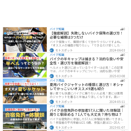
バイク知識
0
【徹底解説】失敗しないバイク保険の選び方！
必要な補償は3つだけ
バイク保険って、種類が多くて分かりづらいですよね。
「オススメの補償が知りたい」「できるだけ安くした
い」「自分に合った保険を知りたい」こういったことで
モトスポット
2024-06-03
悩んでいる方向けに、バイク保険の選び方・つけるべき
バイク知識
0
補償について解説します。
バイクの半キャップは捕まる？法的な扱いや安
全性・選び方を徹底解説！
ヘルメット選びに迷っているライダーは必見！この記事
では、バイクの半キャップについて、法的な扱いや安全
性、選び方を詳しく解説しています。実は、法律で認め
モトスポット
2025-03-08
られていても、状況によっては違法となる可能性がある
バイク用品
0
ので注意が必要です。この記事を読めば、ヘルメットを
夏用バイクジャケットの種類と選び方！オシャ
正しく選ぶヒントが得られます。
レでかっこいいオススメ9選も紹介
暑い夏でも快適にバイクに乗りたい人必見！夏には夏用
のジャケットを着ると半袖より涼しくなります。高い透
湿性のフルメッシュ素材やハーフメッシュはもちろん、
モトスポット
2024-05-11
デザイン性に優れたテキスタイルジャケットもあるの
バイク知識
0
で、カッコよくバイクに乗りたい人でも使える装備があ
バイク合宿免許の参加者57人に聞いた体験談｜
ります。
周りと馴染める？1人でも大丈夫？持ち物は？
バイク合宿免許に参加した57人に体験談を聞いてきまし
た！参加者の平均年齢は21.6歳、参加人数は11~20人な
ど統計情報や人間関係はどうだったのか、持っていくべ
モトスポット
2023-01-07
きものなど参加する前に知っておきたい情報をまとめま