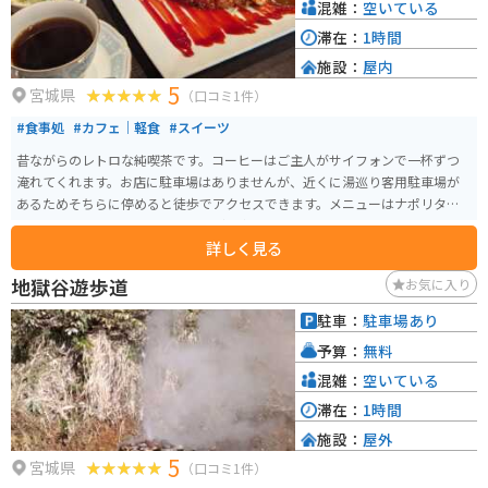
混雑：
空いている
滞在：
1時間
施設：
屋内
5
宮城県
（口コミ1件）
#食事処
#カフェ｜軽食
#スイーツ
昔ながらのレトロな純喫茶です。コーヒーはご主人がサイフォンで一杯ずつ
淹れてくれます。お店に駐車場はありませんが、近くに湯巡り客用駐車場が
あるためそちらに停めると徒歩でアクセスできます。メニューはナポリタン
やオムライス、トーストセットなど食事もできます。
詳しく見る
地獄谷遊歩道
お気に入り
駐車：
駐車場あり
予算：
無料
混雑：
空いている
滞在：
1時間
施設：
屋外
5
宮城県
（口コミ1件）