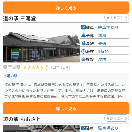
す。猊鼻渓の名物として、船頭が棹一本で操る舟下りがあり、春の桜、夏の新
詳しく見る
緑、秋の紅葉など、四季折々の自然美を楽しむことができます。 猊鼻渓は国
の名勝にも指定されており、舟下りでは、船頭が唄う「げいびうた」を聞き
道の駅 三滝堂
お気に入り
ながら、静かな流れの中を進むことができ、渓谷の美しさを間近で感じるこ
とができます。平泉から車で約30分の距離にあり、岩手県の南部に位置する
駐車：
駐車場あり
この地域を楽しむことができます。舟下り体験は1800円で約90分になりま
予算：
無料
す。後半は船頭さんがげいび追分という曲を歌ってくれます。
混雑：
普通
滞在：
1時間
施設：
屋内
5
宮城県
（口コミ1件）
#道の駅
道の駅 三滝堂は、宮城県登米市にある道の駅です。三滝堂という名前は、か
つてこの地にあったお堂に由来しています。 施設内には、地元産の新鮮な野
菜や果物を販売する農産物直売所、登米市の特産品を販売する物産館、軽食
コーナーなどがあります。 また、道の駅 三滝堂は、バイクツーリングの休憩
詳しく見る
場所としても人気です。周辺には、緑豊かな山々が広がっており、ツーリン
グに最適なルートが数多くあります。 特に、栗原市方面へ続く国道398号線
道の駅 おおさと
お気に入り
は、変化に富んだワインディングロードとして知られており、多くのライダ
ーに楽しまれています。 道の駅 三滝堂で休憩する際には、地元産の食材を使
駐車：
駐車場あり
用した料理や、登米市の特産品である「はっと汁」などを味わってみてはい