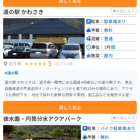
詳しく見る
じさいの表情が楽しめます。園内にはキッチンカーやカフェなどが点在し休
憩がてら利用できます。 園内は山道となっており、舗装されておりませんの
道の駅 かわさき
お気に入り
で、歩きやすい防水の靴などがオススメです。運転手付きカートを利用して
楽しむこともできます。（有料、予約優先、4台のみ）所要時間約40分。お花
駐車：
駐車場あり
好きやカメラが趣味の方、カップルにもおすすめのスポットです。
予算：
無料
混雑：
普通
滞在：
1時間
施設：
屋内
5
岩手県
（口コミ1件）
#道の駅
道の駅 かわさきは、岩手県一関市にある国道4号線沿いの道の駅です。 東北
自動車道の平泉前沢インターチェンジから車で約10分の場所にあり、アクセ
スも良好です。 地元で採れた新鮮な野菜や果物、加工品などを販売する産直
コーナーが人気です。 特に、地元産のブランド豚「いわいずみ短角牛」を使
詳しく見る
ったメンチカツやコロッケなどの軽食は、ここでしか味わえない逸品として
人気があります。 また、併設されているレストランでは、地元産の食材をふ
徳水園・円筒分水アクアパーク
お気に入り
んだんに使った料理を楽しむことができます。 バイクで訪れる場合は、広い
駐車場があるので安心して駐車できます。 道の駅 かわさきは、地元の特産品
駐車：
バイク駐車場あり
を購入したり、地元グルメを堪能したり、休憩したりと、ドライブやツーリ
予算：
無料
ングの際に便利な休憩スポットです。