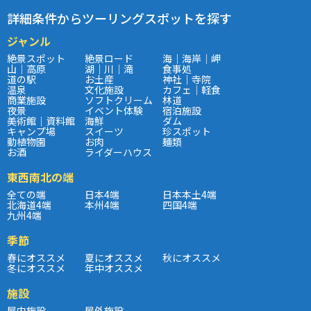
詳細条件からツーリングスポットを探す
ジャンル
絶景スポット
絶景ロード
海｜海岸｜岬
山｜高原
湖｜川｜滝
食事処
道の駅
お土産
神社｜寺院
温泉
文化施設
カフェ｜軽食
商業施設
ソフトクリーム
林道
夜景
イベント体験
宿泊施設
美術館｜資料館
海鮮
ダム
キャンプ場
スイーツ
珍スポット
動植物園
お肉
麺類
お酒
ライダーハウス
東西南北の端
全ての端
日本4端
日本本土4端
北海道4端
本州4端
四国4端
九州4端
季節
春にオススメ
夏にオススメ
秋にオススメ
冬にオススメ
年中オススメ
施設
屋内施設
屋外施設