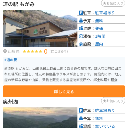
道の駅 もがみ
お気に入り
道の駅には広い駐車場が完備されているので安心です。周辺には、緑豊かな
丘陵地帯が広がっており、ツーリングの休憩スポットとしても最適です。栗
駐車：
駐車場あり
駒国定公園や伊豆沼・内沼などの観光スポットへのアクセスも良好です。 道
予算：
無料
の駅 みやぎ米山は、地元の美味しいものを堪能できるだけでなく、周辺の観
光拠点としても便利な場所です。
混雑：
普通
滞在：
1時間
施設：
屋内
0
山形県
（口コミ0件）
#道の駅
道の駅 もがみは、山形県最上郡最上町にある道の駅です。雄大な自然に囲ま
れた場所に位置し、地元の特産品やグルメが楽しめます。 施設内には、地元
産の新鮮な野菜や山菜、果物を販売する農産物直売所や、郷土料理や軽食を
提供するレストランがあります。特に、最上町産のそば粉を使った手打ちそ
詳しく見る
ばは人気です。 バイクで訪れる場合、道の駅 もがみは、広々とした駐車場が
完備されているので安心です。周辺には、蔵王連峰や月山など、風光明媚なツ
奥州湖
お気に入り
ーリングコースが広がっています。道の駅でもらえる観光マップを参考に、
絶景スポットを巡ってみてはいかがでしょうか。 道の駅 もがみは、地元の特
駐車：
駐車場あり
産品や自然を満喫できるだけでなく、周辺の観光拠点としても便利な場所で
予算：
無料
す。
混雑：
空いている