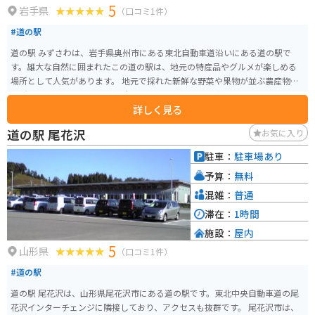
5
岩手県
（口コミ1件）
#道の駅
道の駅 みずさわは、岩手県奥州市にある東北自動車道沿いにある道の駅で
す。雄大な自然に囲まれたこの道の駅は、地元の特産品やグルメが楽しめる
場所として人気があります。 地元で採れた新鮮な野菜や果物が並ぶ農産物直
売所は、道の駅 みずさわの魅力のひとつです。旬の味覚を味わえるとあっ
詳しく見る
て、多くの観光客で賑わいます。また、岩手県産のブランド米「ひとめぼれ」
を使ったおにぎりや、地元産のそば粉を使った手打ちそばなど、地元の味が
道の駅 尾花沢
お気に入り
楽しめるのも魅力です。 バイクで訪れる際には、道の駅 みずさわは休憩場所
としても最適です。駐車場も広く、トイレも完備されているので、安心して
駐車：
駐車場あり
休むことができます。周辺には、岩手県屈指の景勝地である猊鼻渓や、歴史
予算：
無料
を感じさせる平泉などの観光スポットも点在しており、ツーリングの拠点と
してもおすすめです。
混雑：
普通
滞在：
1時間
施設：
屋内
5
山形県
（口コミ1件）
#道の駅
道の駅 尾花沢は、山形県尾花沢市にある道の駅です。東北中央自動車道の尾
花沢インターチェンジに隣接しており、アクセスも抜群です。 尾花沢市は、