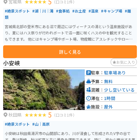
5
宮城県
（口コミ1件）
#絶景スポット
#湖｜川｜滝
#食事処
#お土産
#温泉
#キャンプ場
#麺
類
宮城県北部の登米市にある沼で周辺にはヴィーナスの湯という温泉施設があ
り、夏にはハス祭りが行われボートで沼一面に咲くハスの中を観光すること
もできます。 他にはキャンプ場やボート場、物産館にアスレチックやローラ
ー滑り台のあるオランダ風車が目印の長沼フートピア公園があります。コロ
詳しく見る
ナの影響でここ数年は行われておりませんが、春には風土マラソンという登
米市の特産品を味わいながら走るマラソン大会も開かれます。
小安峡
お気に入り
駐車：
駐車場あり
予算：
無料
混雑：
少し空いている
滞在：
1時間
施設：
屋外
5
秋田県
（口コミ1件）
#絶景スポット
#山｜高原
小安峡は秋田県湯沢市の山間部にあり、川が浸食して形成されたV字の谷で
す。春は新緑、秋は紅葉と共に景色を堪能できます。特に、岩から噴出する蒸