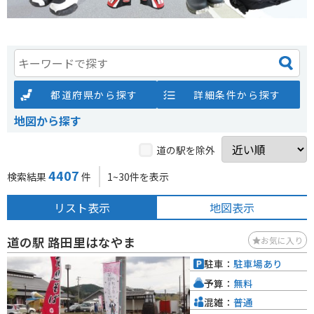
都道府県から探す
詳細条件から探す
地図から探す
道の駅を除外
4407
検索結果
件
1~30件を表示
リスト表示
地図表示
道の駅 路田里はなやま
お気に入り
駐車：
駐車場あり
予算：
無料
混雑：
普通