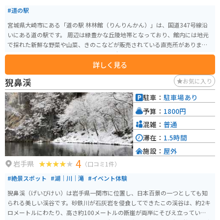
#道の駅
宮城県大崎市にある「道の駅 林林館（りんりんかん）」は、国道347号線沿
いにある道の駅です。 周辺は緑豊かな丘陵地帯となっており、館内には地元
で採れた新鮮な野菜や山菜、きのこなどが販売されている直売所がありま
す。 特に人気なのは、地元産のブランド米「ササニシキ」や「ひとめぼれ」
詳しく見る
を使ったおにぎりや弁当です。 また、レストランでは、地元産の食材をふん
だんに使った郷土料理やそばなどを味わうことができます。 バイクでのツー
猊鼻渓
お気に入り
リングにも最適な場所で、駐車場も広いため、休憩場所としてもおすすめで
す。 道の駅 林林館では、季節ごとのイベントも開催されているので、訪れる
駐車：
駐車場あり
前にホームページなどで情報をチェックしておくと良いでしょう。
予算：
1800円
混雑：
普通
滞在：
1.5時間
施設：
屋外
4
岩手県
（口コミ1件）
#絶景スポット
#湖｜川｜滝
#イベント体験
猊鼻渓（げいびけい）は岩手県一関市に位置し、日本百景の一つとしても知
られる美しい渓谷です。砂鉄川が石灰岩を侵食してできたこの渓谷は、約2キ
ロメートルにわたり、高さ約100メートルの断崖が両岸にそびえ立っていま