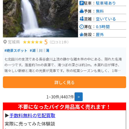
す。 道の駅おがち小町の郷では、これらの特産品を使った料理や、お土産を
駐車：
駐車場あり
購入することができます。 周辺の見どころとしては、小安峡や、秋の宮温泉
予算：
無料
郷などがあります。
混雑：
空いている
滞在：
0.5時間
施設：
屋外
5
宮城県
（口コミ1件）
#絶景スポット
#湖｜川｜滝
七北田川の支流である長谷倉川上流の静かな雑木林の中にある、隠れた名滝
の一つです。落差約7mの直瀑で、滝つぼの深さは約2m。木漏れ日が輝き、
瑞々しい新緑と滝との光景が見事です。秋の紅葉シーズンも美しく、 1年を通
して様々な姿を楽しむことができます。
詳しく見る
1~30件/4407件
>
不要になったバイク用品高く売れます！
▶︎
手数料無料の宅配買取
実際に売ってみた体験談