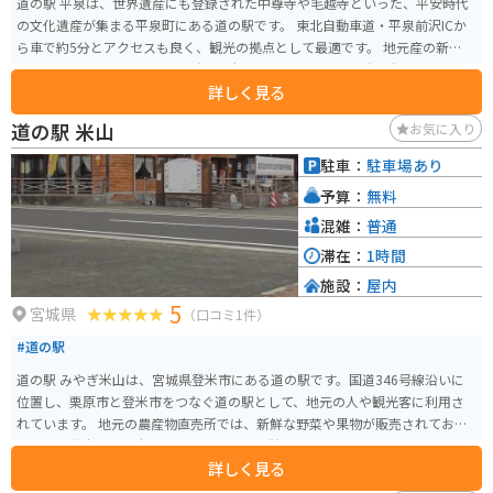
道の駅 平泉は、世界遺産にも登録された中尊寺や毛越寺といった、平安時代
の文化遺産が集まる平泉町にある道の駅です。 東北自動車道・平泉前沢ICか
ら車で約5分とアクセスも良く、観光の拠点として最適です。 地元産の新鮮な
野菜や果物が並ぶ農産物直売所や、岩手県産の南部鉄器や秀衡塗などの工芸
詳しく見る
品を扱う物産館、平泉の郷土料理や麺類が味わえるレストランなどがありま
す。 バイクで訪れる場合、広い駐車場があるので安心して駐車できます。 平
道の駅 米山
お気に入り
泉は、金色堂で有名な中尊寺をはじめ、浄土庭園が美しい毛越寺など、歴史
的な建造物や庭園が多く残されています。 周辺には、柳之御所資料館や達谷
駐車：
駐車場あり
窟など、見どころもたくさんあります。 また、わんこそばやひっつみなどの
予算：
無料
郷土料理もおすすめです。 平泉は、歴史と自然、食を満喫できる魅力的な観
光地です。
混雑：
普通
滞在：
1時間
施設：
屋内
5
宮城県
（口コミ1件）
#道の駅
道の駅 みやぎ米山は、宮城県登米市にある道の駅です。国道346号線沿いに
位置し、栗原市と登米市をつなぐ道の駅として、地元の人や観光客に利用さ
れています。 地元の農産物直売所では、新鮮な野菜や果物が販売されてお
り、特に登米産のお米は人気です。また、併設されているレストランでは、
詳しく見る
地元の食材を使った料理を楽しむことができます。おすすめは、登米産のブ
ランド豚「みやぎさとやまと豚」を使った豚丼です。 バイクで訪れる場合、