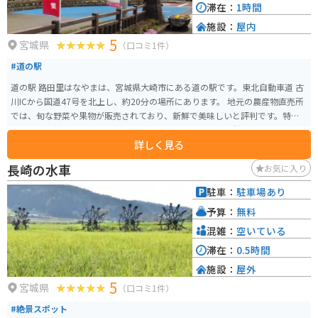
滞在：
1時間
施設：
屋内
5
宮城県
（口コミ1件）
#道の駅
道の駅 路田里はなやまは、宮城県大崎市にある道の駅です。東北自動車道 古
川ICから国道47号を北上し、約20分の場所にあります。 地元の農産物直売所
では、旬な野菜や果物が販売されており、新鮮で美味しいと評判です。特
に、夏には甘くてみずみずしいスイカが人気です。また、併設されているレ
詳しく見る
ストランでは、地元産の食材を使った料理を楽しむことができます。 バイク
で訪れる場合、道の駅には広い駐車場が完備されているため安心です。ツー
長崎の水車
お気に入り
リングの休憩場所として利用するのも良いでしょう。道の駅から少し足を延
ばせば、鳴子温泉郷や鬼首温泉郷など、温泉地としても有名なエリアがあり
駐車：
駐車場あり
ます。日帰り温泉施設も充実しているので、ツーリングの疲れを癒やすこと
予算：
無料
ができます。 道の駅 路田里はなやまは、地元の人々とのふれあいや、自然豊
かな景色を楽しむことができる場所です。宮城県を訪れた際には、ぜひ立ち
混雑：
空いている
寄ってみてください。
滞在：
0.5時間
施設：
屋外
5
宮城県
（口コミ1件）
#絶景スポット