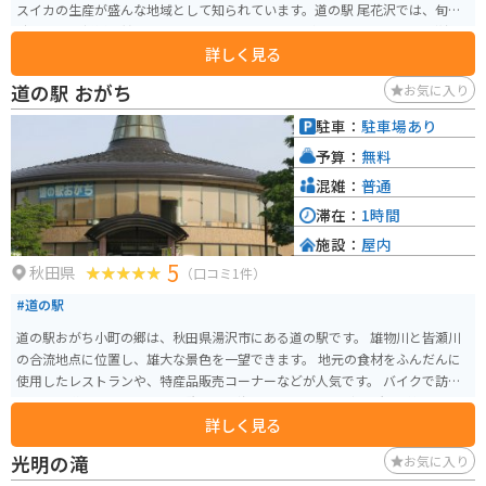
スイカの生産が盛んな地域として知られています。道の駅 尾花沢では、旬の
時期には、新鮮で甘いスイカをたくさん買うことができます。また、尾花沢
詳しく見る
牛などの地元の食材を使った料理も楽しむことができます。 バイクで訪れる
場合、道の駅には広い駐車場が完備されているので安心です。休憩スペース
道の駅 おがち
お気に入り
も充実しており、ツーリングの途中に立ち寄るのに最適な場所です。 周辺に
は、銀山温泉や徳良湖など、観光スポットも点在しています。銀山温泉は、レ
駐車：
駐車場あり
トロな雰囲気が漂う温泉街として人気があり、日帰り入浴も可能です。徳良
予算：
無料
湖は、春には湖畔に桜が咲き乱れ、多くの観光客で賑わいます。道の駅 尾花
沢を拠点に、周辺の観光スポットを巡ってみるのもおすすめです。
混雑：
普通
滞在：
1時間
施設：
屋内
5
秋田県
（口コミ1件）
#道の駅
道の駅おがち小町の郷は、秋田県湯沢市にある道の駅です。 雄物川と皆瀬川
の合流地点に位置し、雄大な景色を一望できます。 地元の食材をふんだんに
使用したレストランや、特産品販売コーナーなどが人気です。 バイクで訪れ
る場合、道の駅周辺には、栗駒山や鳥海ブルーラインなど、景観の美しいワ
詳しく見る
インディングロードが多くあります。 また、道の駅には、バイクスタンドや
休憩スペースも完備されているので、ツーリングの拠点としても最適です。
光明の滝
お気に入り
地域の特産品としては、稲庭うどん、比内地鶏、あきたこまちなどが有名で