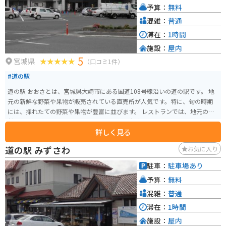
予算：
無料
かがでしょうか。
混雑：
普通
滞在：
1時間
施設：
屋内
5
宮城県
（口コミ1件）
#道の駅
道の駅 おおさとは、宮城県大崎市にある国道108号線沿いの道の駅です。 地
元の新鮮な野菜や果物が販売されている直売所が人気です。特に、旬の時期
には、採れたての野菜や果物が豊富に並びます。 レストランでは、地元の食
材を使った料理が楽しめます。おすすめは、大崎産のブランド豚「おおさき
詳しく見る
宝月豕」を使った豚丼です。 また、道の駅 おおさとは、鳴子温泉郷の玄関口
に位置しており、周辺には温泉施設も充実しています。バイクで訪れる場合
道の駅 みずさわ
お気に入り
は、鳴子峡などの景勝地を巡るのもおすすめです。 道の駅 おおさと 住所：宮
城県大崎市鳴子温泉字星沼1-9
駐車：
駐車場あり
予算：
無料
混雑：
普通
滞在：
1時間
施設：
屋内