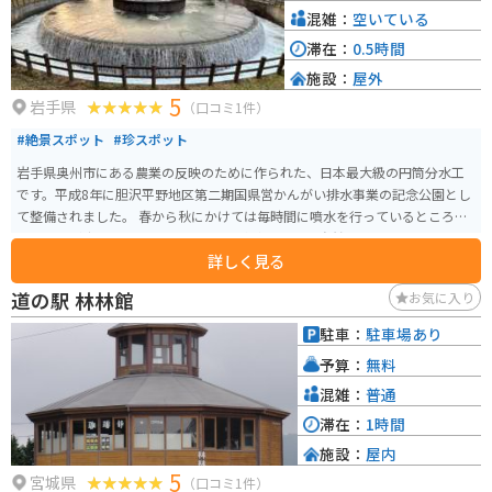
混雑：
空いている
滞在：
0.5時間
施設：
屋外
5
岩手県
（口コミ1件）
#絶景スポット
#珍スポット
岩手県奥州市にある農業の反映のために作られた、日本最大級の円筒分水工
です。平成8年に胆沢平野地区第二期国県営かんがい排水事業の記念公園とし
て整備されました。 春から秋にかけては毎時間に噴水を行っているところを
見ることが出来ます。近くには公園や水車もあり、自然の感じるにはもって
詳しく見る
こいの場所です。トイレもあるので、休憩がてらに観光を楽しめるのでおす
すめです。
道の駅 林林館
お気に入り
駐車：
駐車場あり
予算：
無料
混雑：
普通
滞在：
1時間
施設：
屋内
5
宮城県
（口コミ1件）