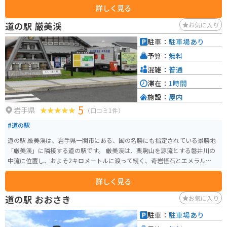
詳しく見る
団子」と呼ばれる名物です。滝見台から対岸の茶屋に向かって注文すると、
ワイヤーを使って団子が届けられるユニークな体験が楽しめます。また、遊
道の駅 厳美渓
お気に入り
歩道が整備されており、吊り橋から上流と下流の異なる景観を楽しむことが
できます。春の新緑や秋の紅葉シーズンは特に美しく、多くの観光客が訪れ
駐車：
駐車場あり
ます。また、周辺には道の駅厳美渓や温泉施設もあり、一日を通して楽しむ
予算：
無料
ことができます。
混雑：
普通
滞在：
1時間
施設：
屋内
5
岩手県
（口コミ1件）
#道の駅
道の駅 厳美渓は、岩手県一関市にある、国の名勝にも指定されている景勝地
「厳美渓」に隣接する道の駅です。 厳美渓は、栗駒山を源流とする磐井川の
中流に位置し、およそ2キロメートルに渡って続く、奇岩怪石とエメラルドグ
リーンの渓流が織りなす美しい渓谷です。 道の駅には、地元の特産品を販売
詳しく見る
するショップやレストランがあり、岩手県や一関市の味覚を楽しむことがで
きます。特に、地元産のそば粉を使った手打ちそばや、新鮮な野菜を使った
道の駅 おおさき
お気に入り
料理がおすすめです。 また、厳美渓の雄大な景色を眺めながら、ゆったりと
くつろげる休憩スペースも用意されています。 バイクで訪れる際は、道の駅
駐車：
駐車場あり
に隣接する無料駐車場を利用できます。厳美渓周辺には、見どころが点在し