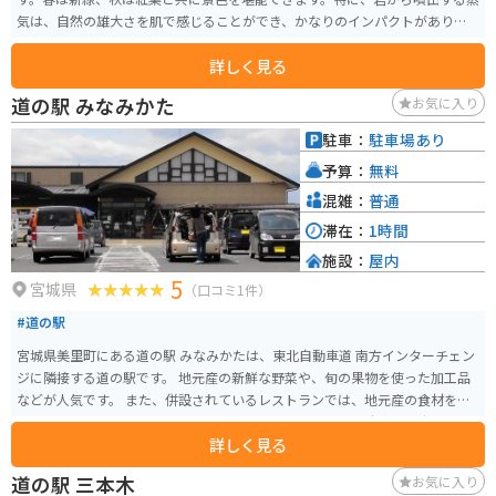
気は、自然の雄大さを肌で感じることができ、かなりのインパクトがありま
す。
詳しく見る
道の駅 みなみかた
お気に入り
駐車：
駐車場あり
予算：
無料
混雑：
普通
滞在：
1時間
施設：
屋内
5
宮城県
（口コミ1件）
#道の駅
宮城県美里町にある道の駅 みなみかたは、東北自動車道 南方インターチェン
ジに隣接する道の駅です。 地元産の新鮮な野菜や、旬の果物を使った加工品
などが人気です。 また、併設されているレストランでは、地元産の食材を使
った料理を楽しむことができます。 バイクで訪れる場合、駐車場も広々とし
詳しく見る
ているので安心です。 東北自動車道を利用する際は、ぜひ立ち寄ってみてく
ださい。
道の駅 三本木
お気に入り