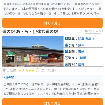
国道398号沿いにある6機の水車が見られる場所です。田園風景の中に水車が
並ぶ、まさに日本の原風景ともいえる景色を1年中楽しむことができます。 夏
には緑の中を、秋には金色の稲の中を、そして冬には水車が凍りついた珍し
い光景を見ることができます。
詳しく見る
道の駅 あ・ら・伊達な道の駅
お気に入り
駐車：
駐車場あり
予算：
無料
混雑：
普通
滞在：
1時間
施設：
屋内
5
宮城県
（口コミ1件）
#道の駅
宮城県大崎市にある「道の駅 あ・ら・伊達な道の駅」は、東北自動車道 古川I
Cから約15分の場所にある道の駅です。 地元の新鮮な野菜や果物、お土産な
どが販売されているほか、レストランでは地元産の食材を使った料理を楽し
むことができます。 特に、地元産のブランド米「ひとめぼれ」を使った料理
詳しく見る
や、大崎市の郷土料理である「おくずかけ」はおすすめです。 バイクで訪れ