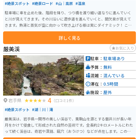
#絶景スポット
#絶景ロード
#山｜高原
#温泉
駐車場に車を止めた後、階段を降り、つり橋を渡り細い道なりに進んでいく
と川が見えてきます。その川沿いに遊歩道を進んでいくと、間欠泉が見えて
きます。熱湯と蒸気が空に向かって吹き上げる様は実にダイナミック！ ここ
の間欠泉は無料で見ることができます。遊歩道左側の窪みにある熱湯スポッ
詳しく見る
トで温泉卵を作ることもできます。とても熱いので注意して作りましょう。
雪解けの時期は道がぬかるんでいて歩くのが大変なので、 乾燥して晴れの日
厳美渓
お気に入り
が続いた時期に行くことをオススメします。
駐車：
駐車場あり
予算：
無料
混雑：
混んでいる
滞在：
0.5時間
施設：
屋外
4
岩手県
（口コミ1件）
#絶景スポット
#湖｜川｜滝
厳美渓は、岩手県一関市の美しい渓谷で、栗駒山を源とする磐井川が長い年
月をかけて侵食して形成された自然の芸術です。全長約2キロメートルにわた
って続く渓谷は、奇岩や深淵、甌穴（おうけつ）などが点在します。この景
観は国の名勝および天然記念物に指定されています。 見どころは、「空飛ぶ