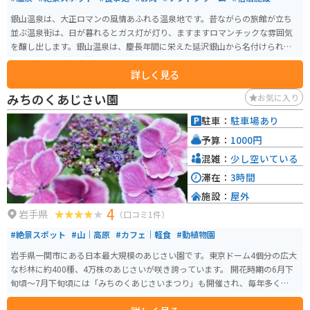
銀山温泉は、大正ロマンの風情あふれる温泉地です。昔ながらの旅館が立ち
並ぶ温泉街は、日が暮れるとガス灯が灯り、ますますロマンチックな雰囲気
を醸し出します。銀山温泉は、慶長年間に栄えた延沢銀山から名付けられま
した。温泉宿が温泉街の中心に通る銀山川の両岸に連なり、ノスタルジック
詳しく見る
な街灯に照らされた景色は懐かしさと秘湯感を思わせる雰囲気が人気な観光
スポットです。 この温泉地は、山に囲まれていて、大正末期から昭和初期に
みちのくあじさい園
お気に入り
建てられた木造多層の旅館が立ち並んでいます。季節によって様々な表情を
見せることもあり、年間を通して楽しめる観光スポットとして人気がありま
駐車：
駐車場あり
す。温泉以外にも、尾花沢牛やそばなどの地元のグルメも堪能できます。
予算：
1000円
混雑：
少し空いている
滞在：
3時間
施設：
屋外
4
岩手県
（口コミ1件）
#絶景スポット
#山｜高原
#カフェ｜軽食
#動植物園
岩手県一関市にある日本最大規模のあじさい園です。東京ドーム4個分の広大
な杉林に約400種、4万株のあじさいが咲き誇っています。 開花時期の6月下
旬頃～7月下旬頃には「みちのくあじさいまつり」も開催され、毎年多くの
人々で賑わいます。屋外なので雨天は傘が必須ですが、雨の日ならではのあ