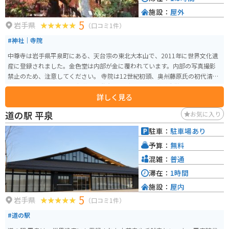
施設：
屋外
5
岩手県
（口コミ1件）
#神社｜寺院
中尊寺は岩手県平泉町にある、天台宗の東北大本山で、2011年に世界文化遺
産に登録されました。金色堂は内部が金に覆われています。内部の写真撮影
禁止のため、注意してください。 寺院は12世紀初頭、奥州藤原氏の初代清衡
公によって建立され、多宝塔や二階大堂など多くの堂塔が造営されました。
詳しく見る
その目的は、前九年役・後三年役という長い戦乱で亡くなった人々の霊を慰
め、仏国土を建築することでした。 14世紀に堂塔の多くは焼失しましたが、
道の駅 平泉
お気に入り
金色堂をはじめとする3000点以上の国宝や重要文化財が現存し、東日本随一
の平安仏教美術の宝庫とされています。 中尊寺の表参道である月見坂は樹齢3
駐車：
駐車場あり
50～400年の杉が並び、その多くは江戸時代に伊達藩によって植樹されたも
予算：
無料
のです。月見坂を登ると、本堂の手前左側に「弁慶堂」（正式には「愛宕
堂」とも呼ばれる）があり、武蔵坊弁慶の木像や弁慶と義経にまつわる像が
混雑：
普通
安置されています。 拝観時間は3月1日から11月3日までが8:30～17:00、11月
滞在：
1時間
4日から2月末日までが8:30～16:30です。拝観料は大人800円、高校生500
施設：
屋内
円、中学生300円、小学生200円です。
5
岩手県
（口コミ1件）
#道の駅