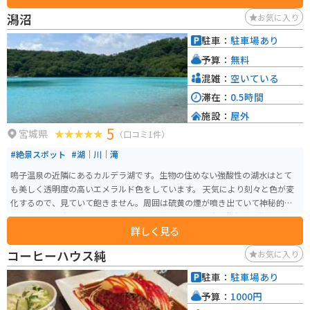
る場合、道の駅には広々とした駐車場が完備されているので安心です。 ま
潟沼
お気に入り
た、周辺には、鳴子温泉郷や、蔵王山など、観光スポットも点在しているの
で、ツーリングの拠点としても最適です。 道の駅 あ・ら・伊達な道の駅は、
駐車：
駐車場あり
地元の魅力が詰まった道の駅です。ぜひ一度訪れてみてください。
予算：
無料
混雑：
空いている
滞在：
0.5時間
施設：
屋外
5
宮城県
（口コミ1件）
#絶景スポット
#湖｜川｜滝
鳴子温泉の近隣にあるカルデラ湖です。生物の住めない強酸性の湖水はとて
も美しく透明度の高いエメラルド色をしています。 天気により刻々と色が変
化するので、見ていて飽きません。周囲は硫黄の煙が噴き出ていて神秘的な
雰囲気を醸し出しています。夏はSUPを楽しめます。秋は遊歩道を散策し紅葉
詳しく見る
が映し出された湖面を見るのもオススメです。 11月下旬～４月下旬は冬季閉
鎖になります。鳴子温泉から近いので温泉に行くついでに気軽に寄れます。
コーヒーハウス純
お気に入り
駐車：
駐車場あり
予算：
1000円