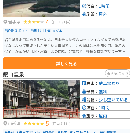
滞在：
1時間
施設：
屋外
4
岩手県
（口コミ1件）
#絶景スポット
#湖｜川｜滝
#ダム
岩手県奥州市にある奥州湖は、日本最大規模のロックフィルダムである胆沢
ダムによって形成された美しい人造湖です。この湖は洪水調節や河川環境の
保全、かんがい用水・水道用水の供給、発電など、多様な機能を持つ一方
で、観光スポットとしても人気があります。 奥州湖では、カヌーやカヤッ
詳しく見る
ク、SUP（スタンドアップパドルボード）などのウォーターアクティビティを
楽しむことができます。初心者でもガイドが同乗するツアーがあるため、安
銀山温泉
お気に入り
全に楽しむことができます。湖畔には「奥州湖交流館」があり、胆沢地域の
郷土や歴史、水に関わる文化について学ぶことができます。また、展望台か
駐車：
駐車場あり
らの眺望は絶景で、四季折々の風景が楽しめます。
予算：
無料
混雑：
少し空いている
滞在：
1時間
施設：
屋内
5
山形県
（口コミ1件）
#温泉
#絶景スポット
#食事処
#お肉
#ソフトクリーム
#宿泊施設