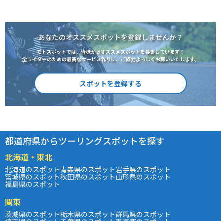
あなたのオススメスポットを登録しませんか？
モトスポットでは、皆様からオススメスポットを募集しています！
全ライダーのための最高なサービス作りに、ご協力よろしくお願いいたします。
スポットを登録する
都道府県からツーリングスポットを探す
北海道・東北
北海道のスポット
青森県のスポット
岩手県のスポット
宮城県のスポット
秋田県のスポット
山形県のスポット
福島県のスポット
関東
茨城県のスポット
栃木県のスポット
群馬県のスポット