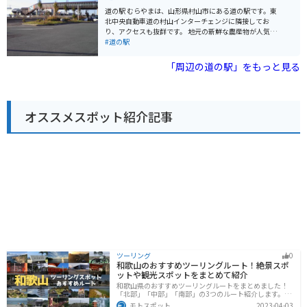
とができます。 新庄市は、最上川に沿って広がる盆地に
道の駅 むらやまは、山形県村山市にある道の駅です。東
位置し、自然豊かな景観に恵まれています。 周辺には、
北中央自動車道の村山インターチェンジに隣接してお
最上峡や神室山などの景勝地があり、ハイキングやキャ
り、アクセスも抜群です。 地元の新鮮な農産物が人気
ンプなどのアウトドアアクティビティも楽しめます。 バ
で、特に「東根さくらんぼ」や「ラ・フランス」といっ
#道の駅
イクで訪れる場合、道の駅には駐車場があり、休憩場所
た果物は有名です。 また、レストランでは、地元産の食
としても利用できます。 近隣には、国道47号線や国道13
材を使った郷土料理や、蕎麦などが楽しめます。バイク
「周辺の道の駅」をもっと見る
号線が通っており、アクセスも便利です。 道の駅の近隣
で訪れる際は、駐車場も広々としているので安心です。
には、新庄城跡や最上川舟下りなどの観光スポットもあ
施設内には、観光案内所もあり、周辺の観光スポット情
ります。 新庄市は、そば、芋煮、米沢牛などの郷土料理
報も入手できます。近くには、温泉施設もあるので、ツ
が有名です。 道の駅のレストランでも、地元の食材を使
ーリングの疲れを癒やすのにも最適です。
った料理を味わうことができます。 また、新庄市は、伝
オススメスポット紹介記事
統工芸品である新庄東山焼の産地でもあります。 道の駅
の売店では、新庄東山焼をはじめ、地元の特産品やお土
産を購入することができます。 道の駅 新庄エコロジーガ
ーデン原蚕の杜は、自然豊かな環境の中で、地元の歴史
や文化に触れ、美味しい地元グルメを堪能できる場所で
す。 観光の拠点としても最適なので、ぜひ訪れてみてく
ださい。 【バイクでの注意点】 山間部を通るルートが多
いため、天候の変化に注意が必要です。 特に冬季は路面
凍結の恐れがあるので、防寒対策と安全運転を心がけて
ください。 また、ガソリンスタンドが少ない地域もある
ので、事前に給油場所を確認しておくと安心です。
ツーリング
0
和歌山のおすすめツーリングルート！絶景スポ
ットや観光スポットをまとめて紹介
和歌山県のおすすめツーリングルートをまとめました！
「北部」「中部」「南部」の3つのルート紹介します。海
と山に囲まれた自然豊かなエリアが広がり、様々な楽し
モトスポット
2023-04-03