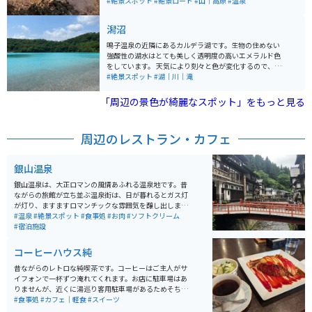
温泉以外にも、尾花沢牛やそばなどの地元のグルメも堪
蒸気が空に向かって吹き上げる様は実にダイナミック！
#絶景スポット
#絶景ロード
#山｜高原
#温泉
能できます。
ここの間欠泉は無料で見ることができます。遊歩道左側
の窪みにある熱湯スポットで温泉卵を作ることもできま
潟沼
す。とても熱いので注意して作りましょう。 雪解けの時
期は道がぬかるんでいて歩くのが大変なので、 乾燥して
鳴子温泉の近隣にあるカルデラ湖です。生物の住めない
晴れの日が続いた時期に行くことをオススメします。
強酸性の湖水はとても美しく透明度の高いエメラルド色
をしています。 天気により刻々と色が変化するので、見
ていて飽きません。周囲は硫黄の煙が噴き出ていて神秘
#絶景スポット
#湖｜川｜滝
的な雰囲気を醸し出しています。夏はSUPを楽しめま
す。秋は遊歩道を散策し紅葉が映し出された湖面を見る
「周辺の景色が綺麗なスポット」をもっと見る
のもオススメです。 11月下旬～４月下旬は冬季閉鎖にな
ります。鳴子温泉から近いので温泉に行くついでに気軽
に寄れます。
周辺のレストラン・カフェ
銀山温泉
銀山温泉は、大正ロマンの風情あふれる温泉地です。昔
ながらの旅館が立ち並ぶ温泉街は、日が暮れるとガス灯
が灯り、ますますロマンチックな雰囲気を醸し出しま
す。銀山温泉は、慶長年間に栄えた延沢銀山から名付け
#温泉
#絶景スポット
#食事処
#お肉
#ソフトクリーム
られました。温泉宿が温泉街の中心に通る銀山川の両岸
#宿泊施設
に連なり、ノスタルジックな街灯に照らされた景色は懐
かしさと秘湯感を思わせる雰囲気が人気な観光スポット
コーヒーハウス純
です。 この温泉地は、山に囲まれていて、大正末期から
昭和初期に建てられた木造多層の旅館が立ち並んでいま
昔ながらのレトロな純喫茶です。コーヒーはご主人がサ
す。季節によって様々な表情を見せることもあり、年間
イフォンで一杯ずつ淹れてくれます。お店に駐車場はあ
を通して楽しめる観光スポットとして人気があります。
りませんが、近くに湯巡り客用駐車場があるためそちら
温泉以外にも、尾花沢牛やそばなどの地元のグルメも堪
に停めると徒歩でアクセスできます。メニューはナポリ
#食事処
#カフェ｜軽食
#スイーツ
能できます。
タンやオムライス、トーストセットなど食事もできま