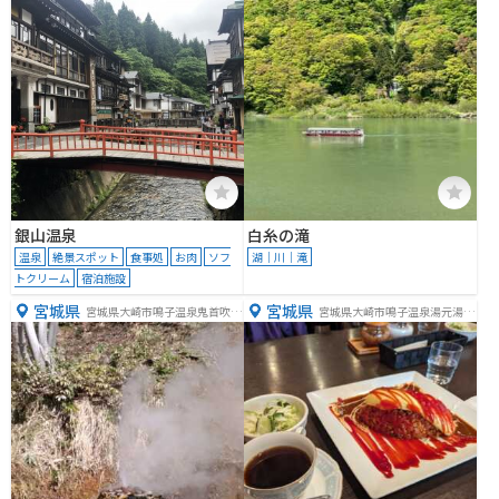
銀山温泉
白糸の滝
温泉
絶景スポット
食事処
お肉
ソフ
湖｜川｜滝
トクリーム
宿泊施設
宮城県
宮城県
宮城県大崎市鳴子温泉鬼首吹上
宮城県大崎市鳴子温泉湯元湯元
１６
１０７