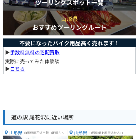
ツーリングスポット一覧
山形県
おすすめツーリングルート
不要になったバイク用品高く売れます！
▶︎
手数料無料の宅配買取
実際に売ってみた体験談
▶︎
こちら
道の駅 尾花沢に近い場所
山形県
山形県
山形県尾花沢市銀山新畑８５
山形県最上郡戸沢村古口