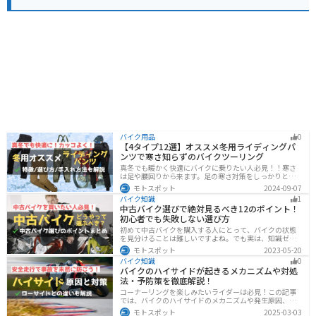
バイク用品
0
【4タイプ12選】オススメ冬用ライディングパ
ンツで寒さ知らずのバイクツーリング
真冬でも暖かく快適にバイクに乗りたい人必見！！寒さ
は足や腰回りから来ます。足の寒さ対策をしっかりとす
ることで、体全体の寒さを防ぎ快適なバイクツーリング
モトスポット
2024-09-07
を楽しむことができます。この記事では、4つのタイプ別
バイク知識
1
に真冬でも使えるライディングパンツを12選紹介しま
中古バイク選びで絶対見るべき12のポイント！
す！
初心者でも失敗しない選び方
初めて中古バイクを購入する人にとって、バイクの状態
を見分けることは難しいですよね。でも実は、知識ゼロ
の初心者でも「12のポイント」に注目するだけで、中古
モトスポット
2023-05-20
バイクの良し悪しを簡単に判断することができるんで
バイク知識
0
す！正しいポイントを押させて失敗しないバイク選びが
バイクのハイサイドが起きるメカニズムや対処
できるようになりましょう。
法・予防策を徹底解説！
コーナーリングを楽しみたいライダーは必見！この記事
では、バイクのハイサイドのメカニズムや発生原因、対
処法、予防策を解説しています。実は、バイクのハイサ
モトスポット
2025-03-03