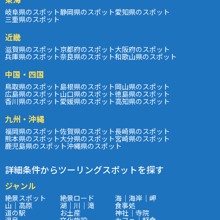
岐阜県のスポット
静岡県のスポット
愛知県のスポット
三重県のスポット
近畿
滋賀県のスポット
京都府のスポット
大阪府のスポット
兵庫県のスポット
奈良県のスポット
和歌山県のスポット
中国・四国
鳥取県のスポット
島根県のスポット
岡山県のスポット
広島県のスポット
山口県のスポット
徳島県のスポット
香川県のスポット
愛媛県のスポット
高知県のスポット
九州・沖縄
福岡県のスポット
佐賀県のスポット
長崎県のスポット
熊本県のスポット
大分県のスポット
宮崎県のスポット
鹿児島県のスポット
沖縄県のスポット
詳細条件からツーリングスポットを探す
ジャンル
絶景スポット
絶景ロード
海｜海岸｜岬
山｜高原
湖｜川｜滝
食事処
道の駅
お土産
神社｜寺院
温泉
文化施設
カフェ｜軽食