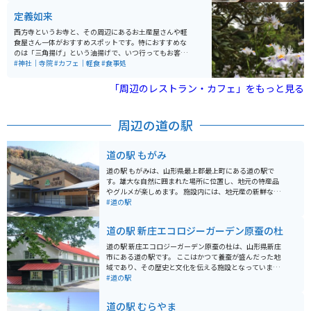
す。
定義如来
西方寺というお寺と、その周辺にあるお土産屋さんや軽
食屋さん一体がおすすめスポットです。特におすすめな
のは「三角揚げ」という油揚げで、いつ行ってもお客さ
んが行列をなしている人気のお豆腐屋さんです。ここの
#神社｜寺院
#カフェ｜軽食
#食事処
油揚げは安くて提供が早くて、抜群に美味しいです。
「周辺のレストラン・カフェ」をもっと見る
周辺の道の駅
道の駅 もがみ
道の駅 もがみは、山形県最上郡最上町にある道の駅で
す。雄大な自然に囲まれた場所に位置し、地元の特産品
やグルメが楽しめます。 施設内には、地元産の新鮮な野
菜や山菜、果物を販売する農産物直売所や、郷土料理や
#道の駅
軽食を提供するレストランがあります。特に、最上町産
のそば粉を使った手打ちそばは人気です。 バイクで訪れ
道の駅 新庄エコロジーガーデン原蚕の杜
る場合、道の駅 もがみは、広々とした駐車場が完備され
ているので安心です。周辺には、蔵王連峰や月山など、
道の駅 新庄エコロジーガーデン原蚕の杜は、山形県新庄
風光明媚なツーリングコースが広がっています。道の駅
市にある道の駅です。 ここはかつて養蚕が盛んだった地
でもらえる観光マップを参考に、絶景スポットを巡って
域であり、その歴史と文化を伝える施設となっていま
みてはいかがでしょうか。 道の駅 もがみは、地元の特産
す。 道の駅には、地元産の農産物や特産品を販売する直
#道の駅
品や自然を満喫できるだけでなく、周辺の観光拠点とし
売所や、地元の食材を使った料理を提供するレストラン
ても便利な場所です。
があります。 また、蚕の歴史や文化を学べる展示コーナ
道の駅 むらやま
ーもあり、養蚕の歴史や絹織物の製造工程などを学ぶこ