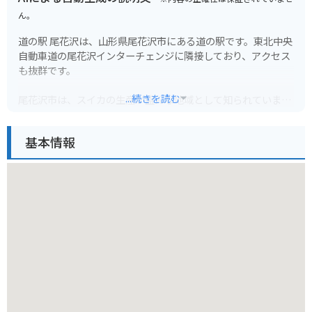
ん。
道の駅 尾花沢は、山形県尾花沢市にある道の駅です。東北中央
自動車道の尾花沢インターチェンジに隣接しており、アクセス
も抜群です。
...続きを読む
尾花沢市は、スイカの生産が盛んな地域として知られていま
す。道の駅 尾花沢では、旬の時期には、新鮮で甘いスイカをた
くさん買うことができます。また、尾花沢牛などの地元の食材
基本情報
を使った料理も楽しむことができます。
バイクで訪れる場合、道の駅には広い駐車場が完備されている
ので安心です。休憩スペースも充実しており、ツーリングの途
中に立ち寄るのに最適な場所です。
周辺には、銀山温泉や徳良湖など、観光スポットも点在してい
ます。銀山温泉は、レトロな雰囲気が漂う温泉街として人気が
あり、日帰り入浴も可能です。徳良湖は、春には湖畔に桜が咲
き乱れ、多くの観光客で賑わいます。道の駅 尾花沢を拠点に、
周辺の観光スポットを巡ってみるのもおすすめです。