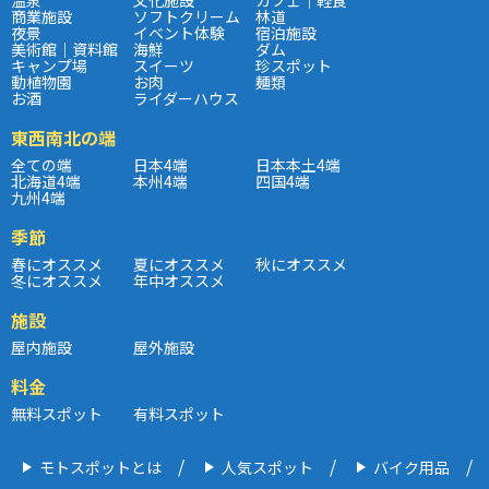
商業施設
ソフトクリーム
林道
夜景
イベント体験
宿泊施設
美術館｜資料館
海鮮
ダム
キャンプ場
スイーツ
珍スポット
動植物園
お肉
麺類
お酒
ライダーハウス
東西南北の端
全ての端
日本4端
日本本土4端
北海道4端
本州4端
四国4端
九州4端
季節
春にオススメ
夏にオススメ
秋にオススメ
冬にオススメ
年中オススメ
施設
屋内施設
屋外施設
料金
無料スポット
有料スポット
モトスポットとは
人気スポット
バイク用品