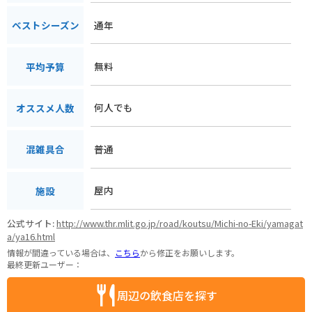
通年
ベストシーズン
無料
平均予算
何人でも
オススメ人数
普通
混雑具合
屋内
施設
公式サイト:
http://www.thr.mlit.go.jp/road/koutsu/Michi-no-Eki/yamagat
a/ya16.html
情報が間違っている場合は、
こちら
から修正をお願いします。
最終更新ユーザー：
周辺の飲食店を探す