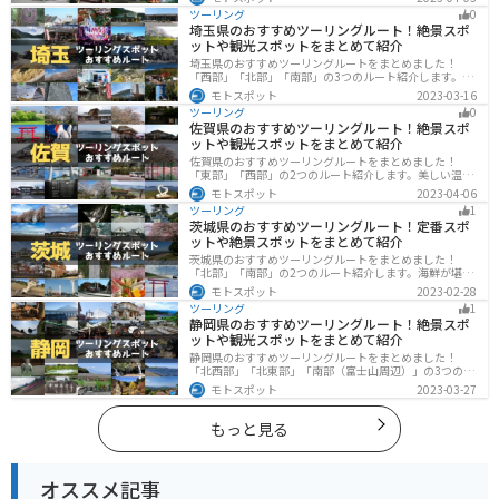
み方ができます。バイクで和歌山県にツーリングに行く
ツーリング
0
際は参考にしてください。
埼玉県のおすすめツーリングルート！絶景スポ
ットや観光スポットをまとめて紹介
埼玉県のおすすめツーリングルートをまとめました！
「西部」「北部」「南部」の3つのルート紹介します。自
然豊かな西側と街中の東側で違った楽しみ方ができま
モトスポット
2023-03-16
す。バイクで埼玉県にツーリングに行く際は参考にして
ツーリング
0
ください。
佐賀県のおすすめツーリングルート！絶景スポ
ットや観光スポットをまとめて紹介
佐賀県のおすすめツーリングルートをまとめました！
「東部」「西部」の2つのルート紹介します。美しい温泉
地や古墳群、歴史ある城や神社仏閣など、バイクツーリ
モトスポット
2023-04-06
ングに適したスポットが多数存在し、様々な楽しみ方が
ツーリング
1
できます。バイクで佐賀県にツーリングに行く際は参考
茨城県のおすすめツーリングルート！定番スポ
にしてください。
ットや絶景スポットをまとめて紹介
茨城県のおすすめツーリングルートをまとめました！
「北部」「南部」の2つのルート紹介します。海鮮が堪能
できる港や梅の景勝地、自然豊かな山々があるのでツー
モトスポット
2023-02-28
リングにもってこいです。バイクで茨城県にツーリング
ツーリング
1
に行く際は参考にしてください。
静岡県のおすすめツーリングルート！絶景スポ
ットや観光スポットをまとめて紹介
静岡県のおすすめツーリングルートをまとめました！
「北西部」「北東部」「南部（富士山周辺）」の3つのル
ート紹介します。富士山を中心に自然豊かな景色や食事
モトスポット
2023-03-27
を楽しめるスポットが多数あります。バイクで静岡県に
ツーリングに行く際は参考にしてください。
もっと見る
オススメ記事