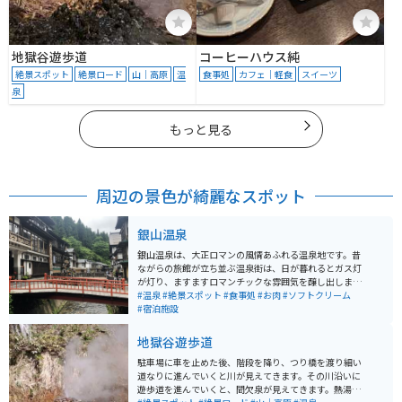
地獄谷遊歩道
コーヒーハウス純
絶景スポット
絶景ロード
山｜高原
温
食事処
カフェ｜軽食
スイーツ
泉
もっと見る
周辺の景色が綺麗なスポット
銀山温泉
銀山温泉は、大正ロマンの風情あふれる温泉地です。昔
ながらの旅館が立ち並ぶ温泉街は、日が暮れるとガス灯
が灯り、ますますロマンチックな雰囲気を醸し出しま
す。銀山温泉は、慶長年間に栄えた延沢銀山から名付け
#温泉
#絶景スポット
#食事処
#お肉
#ソフトクリーム
られました。温泉宿が温泉街の中心に通る銀山川の両岸
#宿泊施設
に連なり、ノスタルジックな街灯に照らされた景色は懐
かしさと秘湯感を思わせる雰囲気が人気な観光スポット
地獄谷遊歩道
です。 この温泉地は、山に囲まれていて、大正末期から
昭和初期に建てられた木造多層の旅館が立ち並んでいま
駐車場に車を止めた後、階段を降り、つり橋を渡り細い
す。季節によって様々な表情を見せることもあり、年間
道なりに進んでいくと川が見えてきます。その川沿いに
を通して楽しめる観光スポットとして人気があります。
遊歩道を進んでいくと、間欠泉が見えてきます。熱湯と