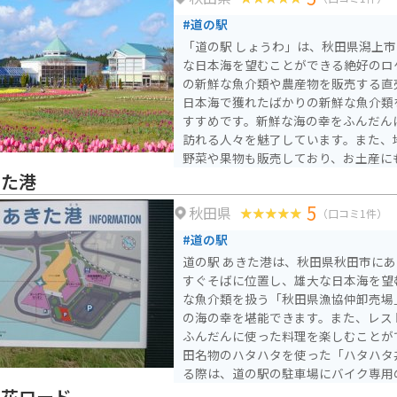
#道の駅
「道の駅 しょうわ」は、秋田県潟上
な日本海を望むことができる絶好のロ
の新鮮な魚介類や農産物を販売する直売所
日本海で獲れたばかりの新鮮な魚介類
すすめです。新鮮な海の幸をふんだん
訪れる人々を魅了しています。また、
野菜や果物も販売しており、お土産にも最適で
れる場合、道の駅には広々とした駐車
きた港
心です。日本海沿いの roads をツ
5
秋田県
寄ってみてください。雄大な景色を眺
（口コミ1件）
グルメを堪能できます。道の駅 しょ
#道の駅
った道の駅です。
道の駅 あきた港は、秋田県秋田市に
すぐそばに位置し、雄大な日本海を望むこ
な魚介類を扱う「秋田県漁協仲卸売場
の海の幸を堪能できます。また、レス
ふんだんに使った料理を楽しむことが
田名物のハタハタを使った「ハタハタ丼」です。
る際は、道の駅の駐車場にバイク専用
辺は交通量が多いので、運転には注意
の花ロード