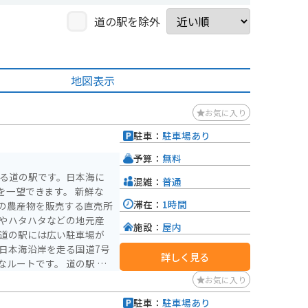
道の駅を除外
地図表示
お気に入り
駐車：
駐車場あり
予算：
無料
ある道の駅です。日本海に
混雑：
普通
望できます。 新鮮な
滞在：
1時間
の農産物を販売する直売所
キやハタハタなどの地元産
施設：
屋内
日本海沿岸を走る国道7号
詳しく見る
です。 道の駅 て
るスポットです。
お気に入り
駐車：
駐車場あり