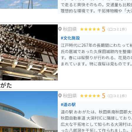
で走ると爽快そのもの。交通量も比較
理想的な環境です。干拓博物館や「大
点在し、のどかな田園風景の中で秋田
色を楽しむことができます。
5
秋田県
（口コミ1件）
#文化施設
江戸時代に267年の長期間にわたって
氏の居城であった久保田城跡内を整備
す。春には桜祭りが行われる、花見の
まれています。特に夜桜は見ものです
おがた
5
秋田県
（口コミ1件）
#道の駅
道の駅 おおがたは、秋田県南秋田郡
秋田自動車道 大潟村ICに隣接してお
広大な干拓地として知られる大潟村は
った八郎潟を干拓して作られました。