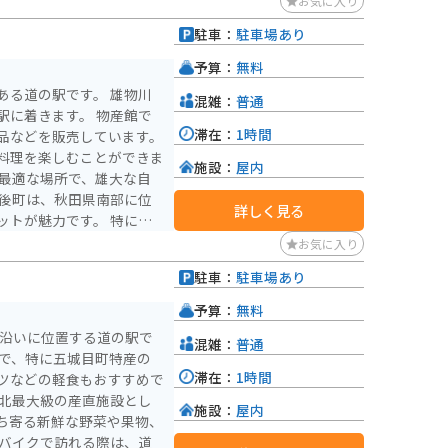
お気に入り
駐車：
駐車場あり
予算：
無料
道の駅です。 雄物川
混雑：
普通
駅に着きます。 物産館で
滞在：
1時間
品などを販売しています。
料理を楽しむことができま
施設：
屋内
に最適な場所で、雄大な自
詳しく見る
ットが魅力です。 特に、
いる「西馬音内の盆踊」は
お気に入り
に立ち寄った際は、周辺の
駐車：
駐車場あり
かがでしょうか。
予算：
無料
川沿いに位置する道の駅で
混雑：
普通
滞在：
1時間
ツなどの軽食もおすすめで
施設：
屋内
ち寄る新鮮な野菜や果物、