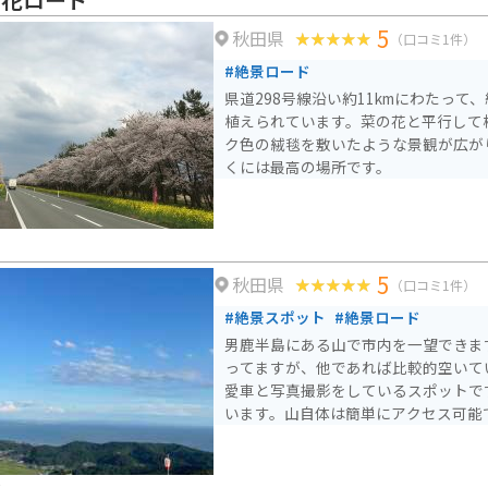
た港は、秋田市の観光拠点としても最
5
秋田県
田県立博物館やセリオンタワーなどの
（口コミ1件）
#絶景ロード
県道298号線沿い約11kmにわたって、
植えられています。菜の花と平行して
ク色の絨毯を敷いたような景観が広が
くには最高の場所です。
5
秋田県
（口コミ1件）
#絶景スポット
#絶景ロード
男鹿半島にある山で市内を一望できま
ってますが、他であれば比較的空いて
愛車と写真撮影をしているスポットで
います。山自体は簡単にアクセス可能