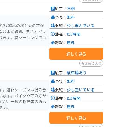
適な場所です。近くに、秋
駐車：
不明
観光スポットがあります。
予算：
無料
混雑：
少し混んでいる
約3700本の桜と菜の花が
桜並木が続き、黄色とピン
滞在：
0.5時間
ります。春ツーリングで行
施設：
屋外
詳しく見る
お気に入り
駐車：
駐車場あり
予算：
無料
混雑：
少し空いている
す。連休シーズンは混み合
います。バイクや車の方が
滞在：
0.5時間
すが、一般の観光客の方も
施設：
屋外
です。
詳しく見る