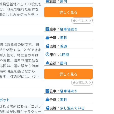
施設：
屋内
報発信基地としての役割も
詳しく見る
産のしじみを使ったラーメ
ど、地元の食材を活かした
お気に入り
駐車：
駐車場あり
す。大潟村は広大な農地が
グにも最適です。道の駅で
予算：
無料
のがおすすめです。 周
町にある道の駅です。 日
混雑：
普通
ラル大潟など、見どころも
がら休憩することができま
は、八郎潟の干拓の歴史
滞在：
1時間
ンが人気で、特に岩ガキは
できます。サンルーラル大
菜や果物、海産物加工品な
る公園で、家族連れにも人
施設：
屋内
本海の潮風を感じながら、
詳しく見る
ます。 道の駅には、バイ
いるので安心です。 周
お気に入り
観光スポットも充実してい
駐車：
駐車場あり
田の魅力を満喫してみては
予算：
無料
ポット
ばれる場所にある「ゴジラ
混雑：
少し混んでいる
の形状が映画キャラクター