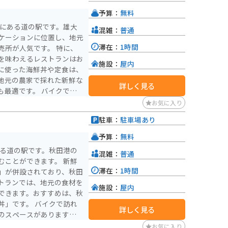
予算：
無料
市にある道の駅です。雄大
混雑：
普通
ケーションに位置し、地元
滞在：
1時間
が人気です。 特に、
を味わえるレストランはお
施設：
屋内
に使った海鮮丼や定食は、
地元の農家で採れた新鮮な
詳しく見る
す。 バイクで訪
場が完備されているので安
お気に入り
ーリングする際には、ぜひ立ち
駐車：
駐車場あり
めながら、地元の美味しい
うわは、秋田の魅力が詰ま
予算：
無料
ある道の駅です。秋田港の
混雑：
普通
とができます。 新鮮
滞在：
1時間
」が併設されており、秋田
トランでは、地元の食材を
施設：
屋内
できます。おすすめは、秋
 バイクで訪れ
詳しく見る
のスペースがあります。周
が必要です。道の駅 あき
お気に入り