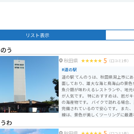
リスト表示
んのう
5
秋田県
（口コミ1件）
#道の駅
道の駅 てんのうは、秋田県潟上市に
面しており、雄大な海と鳥海山の景色を一
魚介類が味わえるレストランや、地元
が人気です。 特におすすめは、岩ガ
の海産物です。 バイクで訪れる場合、道の駅には広い駐車場が
完備されているので安心です。 また、
線は、景色が美しくツーリングに最適なルート
んのうは、秋田の自然と食を満喫でき
ょうわ
5
秋田県
（口コミ1件）