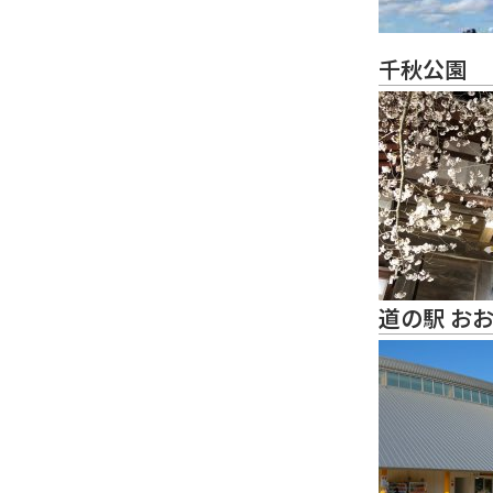
千秋公園
道の駅 お