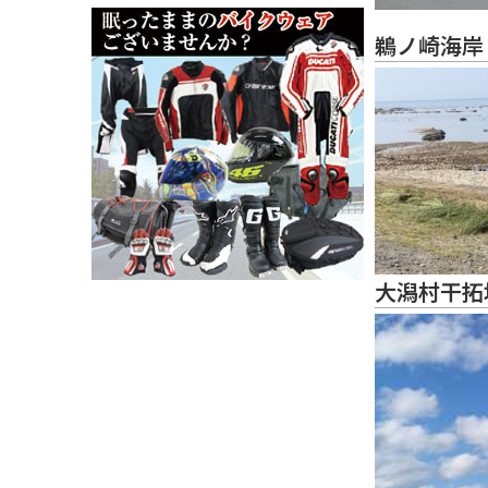
鵜ノ崎海岸
大潟村干拓