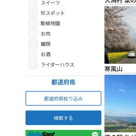
スイーツ
珍スポット
動植物園
お肉
麺類
お酒
ライダーハウス
寒風山
都道府県
都道府県絞り込み
検索する