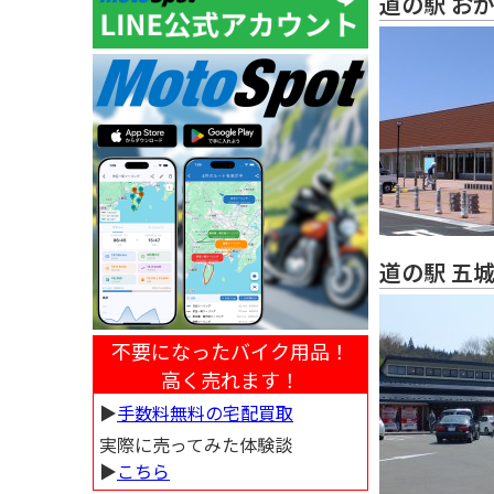
道の駅 お
道の駅 五
不要になったバイク用品！
高く売れます！
▶︎
手数料無料の宅配買取
実際に売ってみた体験談
▶︎
こちら