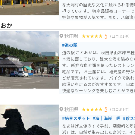
な大潟村の歴史や文化に触れられる情
担っています。 特産品販売コーナーでは、地元で採れた新鮮な
野菜や果物が人気です。また、八郎潟
ンや、大潟村産の米粉を使ったパンな
とおか
軽食も楽しめます。 バイクで訪れる場合、道の駅には広々とし
5
秋田県
た駐車場が完備されているので安心で
（口コミ1件）
広がる平坦な道が多いので、ツーリン
#道の駅
休憩を挟みながら、雄大な景色を楽しむ
道の駅 ことおかは、秋田県山本郡三種
辺には、大潟村干拓博物館やサンルー
本海に面しており、雄大な海を眺めな
充実しています。大潟村干拓博物館で
す。 新鮮な魚介類を使ったレストラ
や、大潟村の自然について学ぶことが
絶品です。 お土産には、地元産の野
潟は、広大な芝生広場や遊具施設があ
どが販売されています。 バイクで訪れる際は、道の駅から海岸
気です。
線沿いを走るのがおすすめです。 日
快適なツーリングを楽しむことができ
クスタンドや空気入れなども完備されて
辺には、海水浴場やキャンプ場など、
5
秋田県
ます。 道の駅 ことおかを拠点に、秋
（口コミ1件）
いかがでしょうか。
#絶景スポット
#海｜海岸｜岬
#珍ス
なまはげ立像のすぐ手前、潮瀬崎と呼
岩」は、自然が生み出した奇岩で、そ