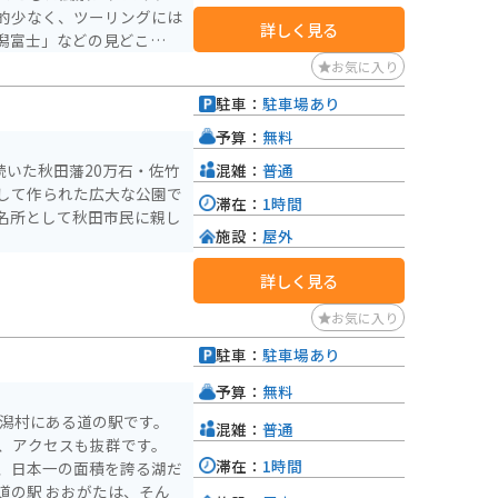
的少なく、ツーリングには
詳しく見る
潟富士」などの見どころも
らしいスケールの大きな景
お気に入り
駐車：
駐車場あり
予算：
無料
混雑：
普通
続いた秋田藩20万石・佐竹
して作られた広大な公園で
滞在：
1時間
名所として秋田市民に親し
施設：
屋外
。
詳しく見る
お気に入り
駐車：
駐車場あり
予算：
無料
大潟村にある道の駅です。
混雑：
普通
り、アクセスも抜群です。
滞在：
1時間
、日本一の面積を誇る湖だ
道の駅 おおがたは、そん