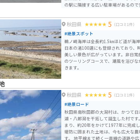
の駅に隣接する広い駐車場があるので
川沿いを走るルートは、景色も良く、
五城目町は、江戸時代には城下町とし
5
秋田県
残っており、道の駅から少し足を延ば
（口コミ1件）
すめです。
#絶景スポット
鵜ノ崎海岸は全長約1.5㎞ほど道が海
日本の渚100選にも登録されており、
美しい景色が広がっています。非日常
のツーリングコースで、潮風を浴びな
きます。
地
5
秋田県
（口コミ1件）
#絶景ロード
秋田県南秋田郡の大潟村は、かつて日
湖・八郎潟を干拓して誕生した村です。
まり、約20年をかけて1977年に完成
堤防に囲まれた土地は、今も広大な農
す。 地平線まで続く一直線の道路や広々とした風景は、バイク