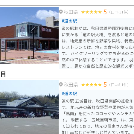
が
5
秋田県
（口コミ1件）
#道の駅
道の駅おがは、秋田県雄勝郡羽後町にある
に架かる「道の駅大橋」を渡ると道の
は、地元産の新鮮な野菜や果物、特産
レストランでは、地元の食材を使った
す。 バイクツーリングで立ち寄るの
然の中で休憩することができます。 羽後町は、秋田県南部に位
置し、豊かな自然と歴史的な観光スポ
国の重要無形民俗文化財に指定されて
城目
一見の価値があります。 道の駅おが
5
秋田県
観光スポットにも足を運んでみてはい
（口コミ1件）
#道の駅
道の駅 五城目は、秋田県南部の雄物
す。 地元産の新鮮な野菜や果物が人気で、特に五城目町特産の
「馬肉」を使ったコロッケやメンチカ
す。 隣接する「五城目朝市館」は、東北最大級の産直施設とし
て知られており、地元の農家さんが持
加工品などが所狭しと並んでいます。 バイクで訪れる際は、道