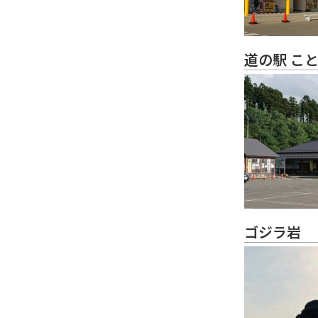
道の駅 こ
ゴジラ岩