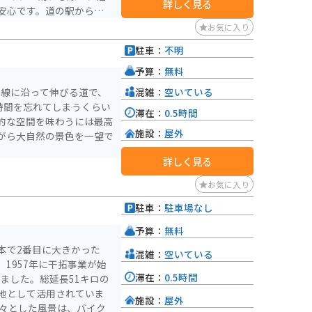
詳しく見る
安心です。道の駅から雄物
ツーリングにも最適です。
お気に入り
て栄えた歴史ある町並みが
駐車：
不明
して散策してみるのもおす
予算：
無料
混雑：
空いている
岸線に沿って伸びる道で、
時間を忘れてしまうくらい
滞在：
0.5時間
的な空間を味わうには最高
施設：
屋外
がら大自然の景色を一望で
詳しく見る
お気に入り
駐車：
駐車場なし
予算：
無料
本で2番目に大きかった
混雑：
空いている
1957年に干拓事業が始
滞在：
0.5時間
しました。総延長51キロの
地として活用されていま
施設：
屋外