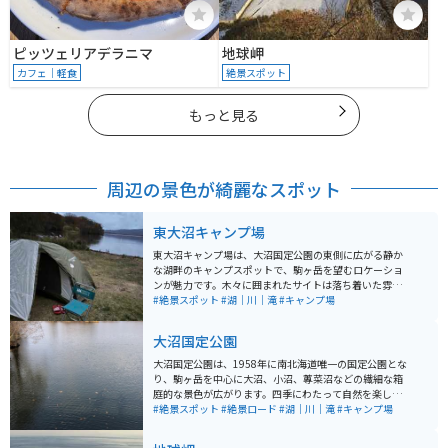
ピッツェリアデラニマ
地球岬
カフェ｜軽食
絶景スポット
もっと見る
周辺の景色が綺麗なスポット
東大沼キャンプ場
東大沼キャンプ場は、大沼国定公園の東側に広がる静か
な湖畔のキャンプスポットで、駒ヶ岳を望むロケーショ
ンが魅力です。木々に囲まれたサイトは落ち着いた雰囲
気で、バーベキューや釣り、散策などをのんびり楽しめ
#絶景スポット
#湖｜川｜滝
#キャンプ場
ます。観光地の中心部より人が少なく、静かに自然を満
喫したい人におすすめ。 周辺道路は走りやすく景色も良
大沼国定公園
いため、バイクでのツーリング途中の宿泊や休憩にも最
適です。朝夕には湖面に映る山の景色が美しく、写真映
大沼国定公園は、1958年に南北海道唯一の国定公園とな
えするスポットとしても人気があります。コンビニや銭
り、駒ヶ岳を中心に大沼、小沼、蓴菜沼などの繊細な箱
湯は少しバイクや車を走らせないとないので先に買い出
庭的な景色が広がります。四季にわたって自然を楽し
しをする事をおすすめします。
め、秋には大沼公園駅前の街路樹が綺麗な黄色に染まり
#絶景スポット
#絶景ロード
#湖｜川｜滝
#キャンプ場
「湖月橋」は紅葉スポットとして有名です。 大沼、小
沼、蓴菜沼には大小の島があり、沼を浮かぶ島を結ぶ橋