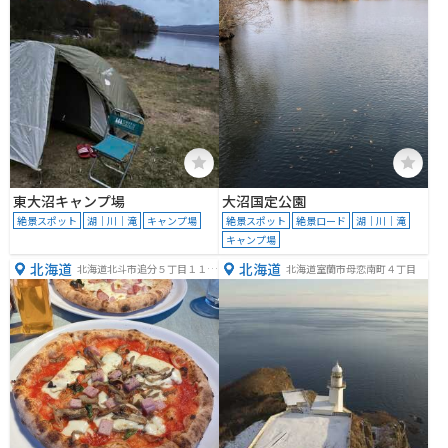
東大沼キャンプ場
大沼国定公園
絶景スポット
湖｜川｜滝
キャンプ場
絶景スポット
絶景ロード
湖｜川｜滝
キャンプ場
北海道
北海道
北海道北斗市追分５丁目１１
北海道室蘭市母恋南町４丁目
−１