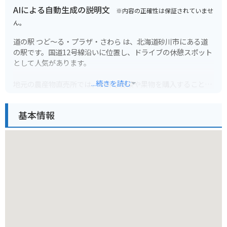
AIによる自動生成の説明文
※内容の正確性は保証されていませ
ん。
道の駅 つど～る・プラザ・さわら は、北海道砂川市にある道
の駅です。国道12号線沿いに位置し、ドライブの休憩スポット
として人気があります。
...続きを読む
地元の農産物直売所では、新鮮な野菜や果物を購入することが
できます。特に、砂川市はスイカの名産地として知られてお
り、夏には甘くてみずみずしいスイカが並びます。また、砂川
基本情報
産の米粉を使ったパンやスイーツも人気です。
バイクで訪れる場合、駐車場も広いため安心して駐車できま
す。道の駅の隣には「北海道子どもの国」があり、家族連れに
もおすすめのスポットです。周辺には、オートキャンプ場など
もあり、アウトドアを楽しむこともできます。
砂川市は、歌志内市と赤平市とともに「そらち炭鉱の記憶」と
して、日本遺産に認定されています。炭鉱の歴史に興味のある
方は、周辺の炭鉱関連施設も訪れてみると良いでしょう。