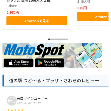
ポックル 塩味 10袋入×２箱
北海大和
Calbee
518円
2,985円
Amazo
Amazonで見る
道の駅 つど～る・プラザ・さわらのレビュー
未ログインユーザー
2022-11-06 23:42