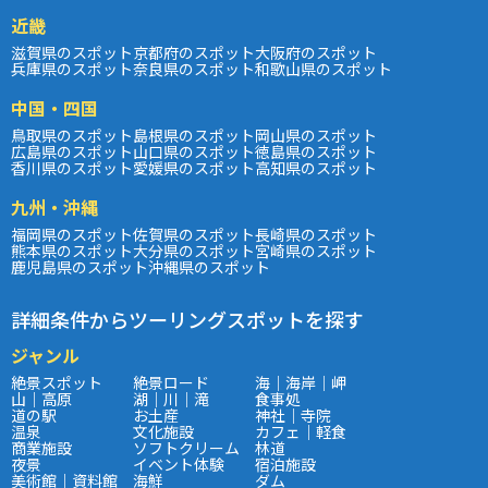
近畿
滋賀県のスポット
京都府のスポット
大阪府のスポット
兵庫県のスポット
奈良県のスポット
和歌山県のスポット
中国・四国
鳥取県のスポット
島根県のスポット
岡山県のスポット
広島県のスポット
山口県のスポット
徳島県のスポット
香川県のスポット
愛媛県のスポット
高知県のスポット
九州・沖縄
福岡県のスポット
佐賀県のスポット
長崎県のスポット
熊本県のスポット
大分県のスポット
宮崎県のスポット
鹿児島県のスポット
沖縄県のスポット
詳細条件からツーリングスポットを探す
ジャンル
絶景スポット
絶景ロード
海｜海岸｜岬
山｜高原
湖｜川｜滝
食事処
道の駅
お土産
神社｜寺院
温泉
文化施設
カフェ｜軽食
商業施設
ソフトクリーム
林道
夜景
イベント体験
宿泊施設
美術館｜資料館
海鮮
ダム