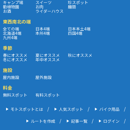
キャンプ場
スイーツ
珍スポット
動植物園
お肉
麺類
お酒
ライダーハウス
東西南北の端
全ての端
日本4端
日本本土4端
北海道4端
本州4端
四国4端
九州4端
季節
春にオススメ
夏にオススメ
秋にオススメ
冬にオススメ
年中オススメ
施設
屋内施設
屋外施設
料金
無料スポット
有料スポット
モトスポットとは
人気スポット
バイク用品
ルートを作成
記事一覧
ログイン