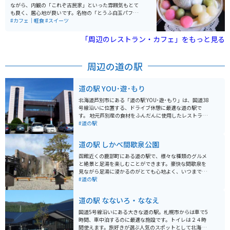
ながら、内観の「これぞ古民家」といった雰囲気もとて
も良く、居心地が良いです。名物の「とうふ白玉パフ
ェ」は見た目も可愛らしくカラフルな和風パフェで、店
#カフェ｜軽食
#スイーツ
のイメージとぴったり合っています。もちろんお味も良
いです。スイーツの他に軽食もあるので、ゆったりと休
「周辺のレストラン・カフェ」をもっと見る
憩するのにもってこいのスポットです。
周辺の道の駅
道の駅 YOU･遊･もり
北海道芦別市にある「道の駅 YOU･遊･もり」は、国道38
号線沿いに位置する、ドライブ休憩に最適な道の駅で
す。 地元芦別産の食材をふんだんに使用したレストラン
や、地元で採れた新鮮な野菜や果物を販売する農産物直
#道の駅
売所が人気です。 特にレストランで提供される「ガタタ
ンラーメン」は、芦別のソウルフードとして有名で、ぜ
道の駅 しかべ間歇泉公園
ひ一度味わってみてください。 また、隣接する「芦別温
泉スターライトホテル」には、日帰り入浴可能な温泉施
函館近くの鹿部町にある道の駅で、様々な種類のグルメ
設もあるため、長距離ドライブの疲れを癒すのにも最適
と絶景と足湯を楽しむことができます。豪快な間歇泉を
です。 バイクで訪れる場合、駐車場も広々としているた
見ながら足湯に浸かるのがとても心地よく、いつまでも
め、安心して駐車できます。 道の駅周辺には、炭鉱の歴
いられます。 特におすすめなのがグルメで、一番のオス
#道の駅
史を伝える「芦別市炭鉱資料館」や、自然豊かな「芦別
スメは間歇泉の蒸気を利用して蒸すジンギスカンです。
岳」など、観光スポットも点在しています。
お肉がとても柔らかく、ヘルシーな一品です。また、鹿
道の駅 なないろ・ななえ
部名産のタラコとその親のスケソウダラのフライを使用
した親子バーガーも絶品です。 駐車場はあまり広くあり
国道5号線沿いにある大きな道の駅。札幌市からは車で5
ませんが、混雑もしないのでゆったり止められます。
時間、車中泊するのに最適な施設です。トイレは２４時
間使えます。旅好きが選ぶ人気のスポットとして北海道