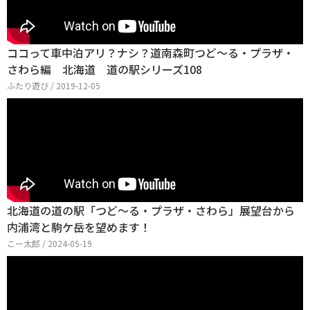
ココって車中泊アリ？ナシ？道南森町つど～る・プラザ・
さわら編 北海道 道の駅シリーズ108
ふたり遊び / 2019-12-05
北海道の道の駅「つど～る・プラザ・さわら」展望台から
内浦湾と駒ケ岳を望めます！
こー太郎 / 2024-05-19