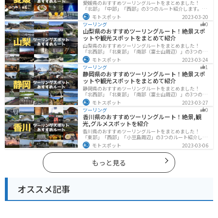
愛媛県のおすすめツーリングルートをまとめました！
「北部」「中部」「西部」の3つのルート紹介します。山
や海といった自然だけでなく、気軽に渡れる島もあり
モトスポット
2023-03-20
様々な楽しみ方ができます。バイクで愛媛県にツーリン
ツーリング
0
グに行く際は参考にしてください。
山梨県のおすすめツーリングルート！絶景スポ
ットや観光スポットをまとめて紹介
山梨県のおすすめツーリングルートをまとめました！
「北西部」「北東部」「南部（富士山周辺）」の3つのル
ート紹介します。富士山を中心に自然豊かな景色や食事
モトスポット
2023-03-24
を楽しめるスポットが多数あります。バイクで山梨県に
ツーリング
1
ツーリングに行く際は参考にしてください。
静岡県のおすすめツーリングルート！絶景スポ
ットや観光スポットをまとめて紹介
静岡県のおすすめツーリングルートをまとめました！
「北西部」「北東部」「南部（富士山周辺）」の3つのル
ート紹介します。富士山を中心に自然豊かな景色や食事
モトスポット
2023-03-27
を楽しめるスポットが多数あります。バイクで静岡県に
ツーリング
0
ツーリングに行く際は参考にしてください。
香川県のおすすめツーリングルート！絶景,観
光,グルメスポットを紹介
香川県のおすすめツーリングルートをまとめました！
「東部」「西部」「小豆島周辺」の3つのルート紹介しま
す。自然豊かな山から海、絶品グルメを満喫するツーリ
モトスポット
2023-03-06
ングができます。バイクで香川県にツーリングに行く際
は参考にしてください。
もっと見る
オススメ記事