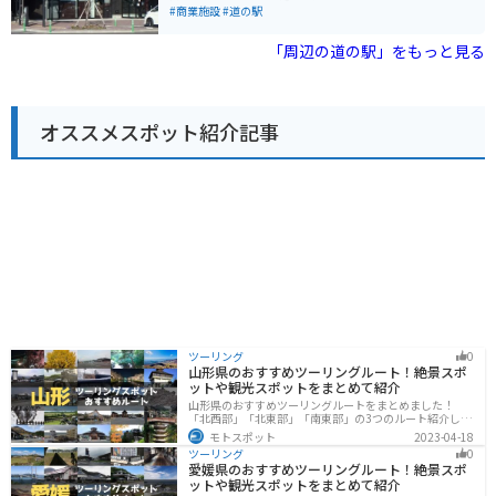
では第一位。全国で第4位の人気を誇ってます。駐車可能
#商業施設
#道の駅
台数は、普通車148台・大型車23台と言う広さ。
「周辺の道の駅」をもっと見る
オススメスポット紹介記事
ツーリング
0
山形県のおすすめツーリングルート！絶景スポ
ットや観光スポットをまとめて紹介
山形県のおすすめツーリングルートをまとめました！
「北西部」「北東部」「南東部」の3つのルート紹介しま
す。豊かな自然と歴史的な観光スポット、山と海どちら
モトスポット
2023-04-18
も堪能できるスポットが多数あります。バイクで山形県
ツーリング
0
にツーリングに行く際は参考にしてください。
愛媛県のおすすめツーリングルート！絶景スポ
ットや観光スポットをまとめて紹介