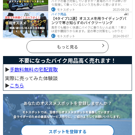
バイクの暑さ対策していますか？夏場のバイクは辛いか
ら我慢して乗っているという方も多いと思いますが、し
っかりと暑さ対策をすれば夏場でも快適にバイクに乗る
モトスポット
2025-08-26
ことができます！この記事では、夏場のバイク暑さ対策
バイク用品
0
の基本と暑さ対策グッズを紹介します！
【4タイプ12選】オススメ冬用ライディングパ
ンツで寒さ知らずのバイクツーリング
真冬でも暖かく快適にバイクに乗りたい人必見！！寒さ
は足や腰回りから来ます。足の寒さ対策をしっかりとす
ることで、体全体の寒さを防ぎ快適なバイクツーリング
モトスポット
2024-09-07
を楽しむことができます。この記事では、4つのタイプ別
に真冬でも使えるライディングパンツを12選紹介しま
す！
もっと見る
不要になったバイク用品高く売れます！
▶︎
手数料無料の宅配買取
実際に売ってみた体験談
▶︎
こちら
あなたのオススメスポットを登録しませんか？
モトスポットでは、皆様からオススメスポットを募集しています！
全ライダーのための最高なサービス作りに、ご協力よろしくお願いいたします。
スポットを登録する