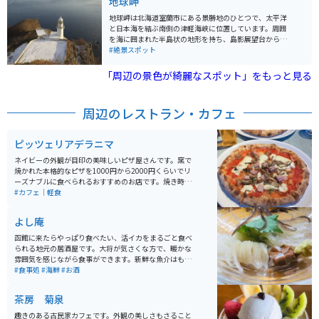
地球岬
が架かれた散策路もあり、サイクリングや遊覧船、冬は
スノーモービルや氷上ワカサギ釣りなどのアクティビテ
地球岬は北海道室蘭市にある景勝地のひとつで、太平洋
ィがあります。運が良ければ野生の狐にも会えること
と日本海を結ぶ南側の津軽海峡に位置しています。周囲
も。
を海に囲まれた半島状の地形を持ち、島影展望台からは
津軽海峡を望むことができ、晴れた日には対岸の島や大
#絶景スポット
陸も眺められます。 周辺の海岸にはオットセイやアザラ
シなどの海獣が生息し、植物園や動物園、温泉などの観
「周辺の景色が綺麗なスポット」をもっと見る
光スポットもあります。季節によって異なる景色を楽し
め、春は桜やツツジ、夏はアジサイ、秋は紅葉などが見
られます。岬には展望台や灯台があり、灯台の先から太
周辺のレストラン・カフェ
平洋が広がるように見え、地球が丸いことを感じられま
す。近くには洞爺湖や登別温泉があるため、北海道旅行
や札幌からのツーリングにもオススメです。
ピッツェリアデラニマ
ネイビーの外観が目印の美味しいピザ屋さんです。窯で
焼かれた本格的なピザを1000円から2000円くらいでリ
ーズナブルに食べられるおすすめのお店です。焼き時間
もあっという間で待たずに食べられるのも魅力です。店
#カフェ｜軽食
主の三つ編みにされた髭がチャーミングです。
よし庵
函館に来たらやっぱり食べたい、活イカをまるごと食べ
られる地元の居酒屋です。大将が気さくな方で、暖かな
雰囲気を感じながら食事ができます。新鮮な魚介はもち
ろん、美味しいお料理がたくさんあるので、その日のオ
#食事処
#海鮮
#お酒
ススメを大将に伺って、旬の物を食べるのがオススメで
す。生け簀から出たばかりの活イカは迫力満点、お味も
茶房 菊泉
満点です。
趣きのある古民家カフェです。外観の美しさもさること