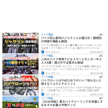
バイク用品
0
バイク初心者向けジャケットの選び方！種類別
の特徴や機能も解説
バイクに乗る時にどんな上着を着たらいいか迷っている
方必見！バイク用ジャケットは一般のジャケットとは違
い、バイク専用に作られています。動きやすさ・快適
モトスポット
2024-06-17
さ・機能性・デザイン性など様々なメリットがありま
バイク用品
1
す。この記事では、ジャケットの種類や選び方など初心
人気のバイク専用ナビ＆スマートモニターオス
者が知っておくべきことをまとめました。
スメ8選！選び方や注意点も解説
バイクでナビを使いたいけど、スマホは振動で壊れるか
らつけたくない！という方におすすめしたい「バイク専
用ナビ」と「スマートモニター」をまとめてご紹介しま
モトスポット
2025-05-09
す。専用ナビなら耐久性もあり、オフラインでも使える
バイク知識
0
ので安心です。スマートモニターは、スマホと連動させ
バイクローンはやめたほうがいい？知らないと
てスマホの機能をそのまま利用できます。ドラレコや死
損するリスクとデメリット
角警告、駐車場の振動検知など様々な便利機能も搭載さ
れています。
バイクローンはやめたほうがいいのかでお悩みの方は必
見！この記事では、バイクローンを利用する際の注意点
や失敗しない選び方を解説しています。実は、バイクロ
モトスポット
2024-10-10
ーンの選び方にはコツがあります。この記事を読めば、
バイク用品
1
自分に合った賢い選択をすることが可能です。
【2026年版】夏のバイクツーリングを快適にす
るおすすめ暑さ対策グッズ