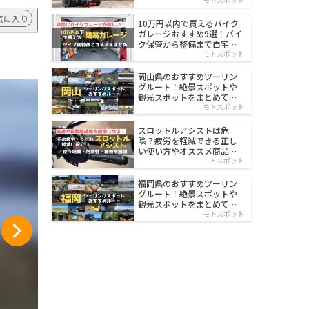
イルド
気に入り
10万円以内で買えるバイク
ガレージおすすめ9選！バイ
ク保管から整備まで自宅で
楽々
モトスポット
岡山県のおすすめツーリン
グルート！絶景スポットや
観光スポットをまとめて紹
介
モトスポット
スロットルアシストは危
険？疲労を軽減できる正し
い使い方やオススメ商品を
紹介
モトスポット
福岡県のおすすめツーリン
グルート！絶景スポットや
観光スポットをまとめて紹
介
モトスポット