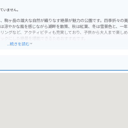
ていません。
と、駒ヶ岳の雄大な自然が織りなす絶景が魅力の公園です。四季折々の
夏は涼やかな風を感じながら湖畔を散策、秋は紅葉、冬は雪景色と、一年
クリングなど、アクティビティも充実しており、子供から大人まで楽しめ
バックにした絶景を堪能できるためおすすめです。
...続きを読む
ングスポットです。北海道ならではの広大な景色の中を駆け抜ける爽快
バイクを停めて散策することも可能です。周辺には、美味しい食事が楽し
、北海道ならではの海の幸を味わうことができます。
を使った料理や、新鮮な野菜、乳製品など、美味しいものがたくさんあ
芸品などもおすすめです。また、公園内には、遊歩道が整備されており、
美しい景色を眺めたり、バードウォッチングをしたりするのも良いでしょ
めることもできます。