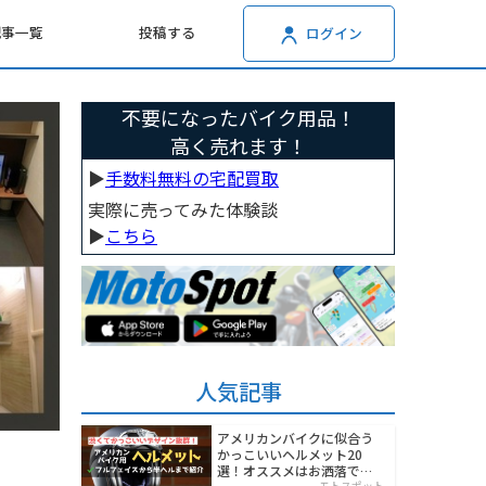
記事一覧
投稿する
ログイン
不要になったバイク用品！
高く売れます！
▶︎
手数料無料の宅配買取
実際に売ってみた体験談
▶︎
こちら
人気記事
アメリカンバイクに似合う
かっこいいヘルメット20
選！オススメはお洒落でワ
モトスポット