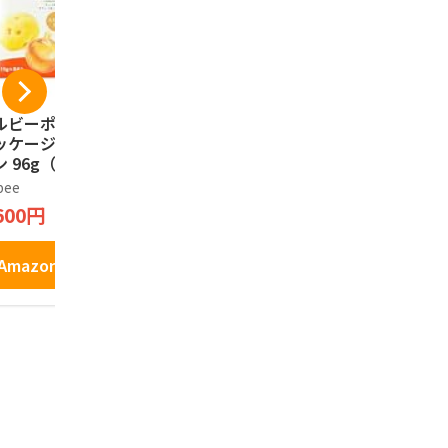
ルビーポテト【新
ISHIYA 白い恋人（ホ
プリッツ グ
ッケージ】ぽてコ
ワイト）12枚入
ごころPRE
 96g（16g*6
もろこし＞
石屋製菓
）1箱
定発売 24.
bee
プリッツ
1,790円
600円
1,277円
Amazonで見る
Amazonで見る
Amazo