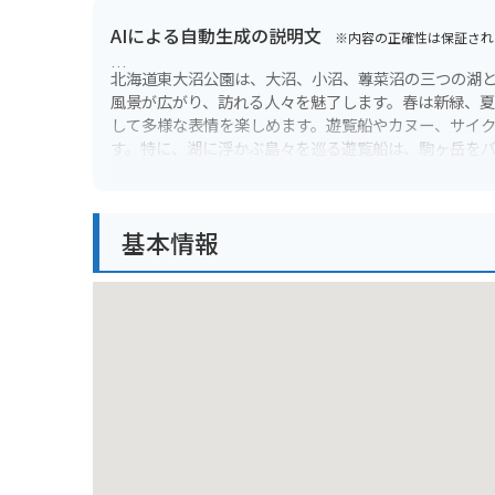
AIによる自動生成の説明文
※内容の正確性は保証され
北海道東大沼公園は、大沼、小沼、蓴菜沼の三つの湖
風景が広がり、訪れる人々を魅了します。春は新緑、
して多様な表情を楽しめます。遊覧船やカヌー、サイ
す。特に、湖に浮かぶ島々を巡る遊覧船は、駒ヶ岳を
バイク乗りにとって、東大沼公園周辺は絶好のツーリ
別でしょう。公園内には、駐車場も完備されており、
基本情報
お店もたくさんあります。地元の食材を使った料理や
大沼公園周辺には、地元の名産品も豊富です。大沼牛
す。お土産には、地元の特産品を使ったお菓子や、工
に散策を楽しむことができます。湖畔を歩きながら、
駒ヶ岳ロープウェイを利用して、山頂からの絶景を眺