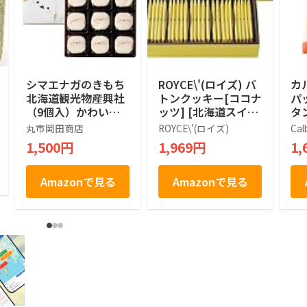
シマエナガのきもち
ROYCE\'(ロイズ) バ
カ
北海道観光物産興社
トンクッキー[ココナ
パ
（9個入）かわいい
ッツ] [北海道スイー
タン
シマエナガ (1箱)
ツ] 25個 (x 1)
袋
丸市岡田商店
ROYCE\'(ロイズ)
Cal
1,500円
1,969円
1,
Amazonで見る
Amazonで見る