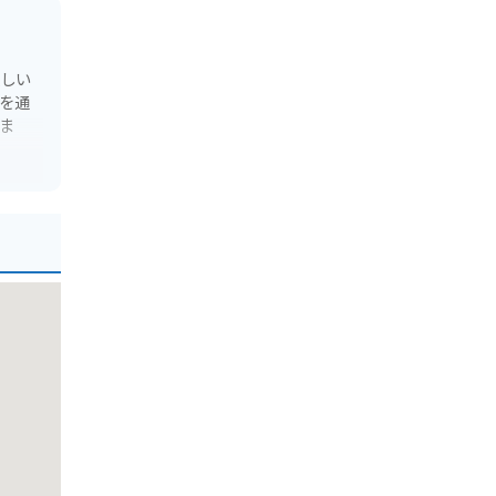
美しい
を通
ま
感は格
める
りま
気軽
う。