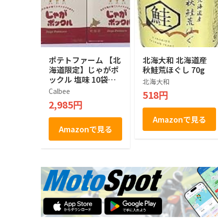
ポテトファーム 【北
北海大和 北海道産
海道限定】じゃがポ
秋鮭荒ほぐし 70g
ックル 塩味 10袋入
北海大和
×２箱
Calbee
518円
2,985円
Amazonで見る
Amazonで見る