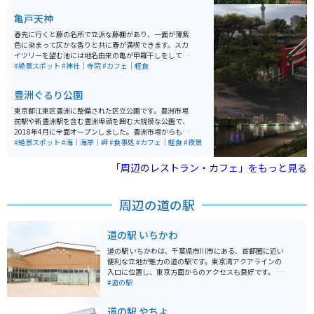
湾の景色を楽しむことができ、非日常のリラックス体験
亀戸天神
ができます。また、岩盤浴もあり、自律神経の整えや美
容効果も期待されています。さらに、海を眺めながらこ
春先に行くと藤の名所で立派な藤棚があり、一面が薄紫
だわりの料理も楽しむことができます。
色に染まって仄かな香りと共に春が満喫できます。スカ
イツリーを望む池には地名由来の亀が甲羅干しをしてい
て可愛いです。 直ぐ側には老舗和菓子の船橋屋さんがあ
#絶景スポット
#神社｜寺院
#カフェ｜軽食
り葛餅が有名ですが、こちらの軒先にも藤棚があり雰囲
気を盛り上げてくれます。
豊洲ぐるり公園
東京都江東区豊洲に整備された区立公園です。豊洲市場
前駅や新豊洲駅を含む豊洲埠頭を囲む大規模な公園で、
2018年4月に全面オープンしました。豊洲市場からも近
く、観光の際に立ち寄ることも可能です。 レインボーブ
#絶景スポット
#海｜海岸｜岬
#食事処
#カフェ｜軽食
#夜景
リッジなどの素晴らしい景色を楽しみながら、全長4.5k
mの園路を散策したり、湾岸ならではのさわやかな風を
「周辺のレストラン・カフェ」をもっと見る
感じながら過ごすことができます。
周辺の道の駅
道の駅 いちかわ
道の駅 いちかわは、千葉県市川市にある、首都圏に近い
便利な立地が魅力の道の駅です。東京湾アクアラインの
入口に位置し、東京方面からのアクセスも良好です。 地
元の新鮮な農産物が購入できる直売所は、道の駅 いちか
#道の駅
わの目玉の一つです。朝採れの野菜や果物はもちろんの
こと、地元産の海苔や海産物の加工品など、お土産にも
道の駅 やちよ
最適な品々が並びます。 また、レストランでは、地元産