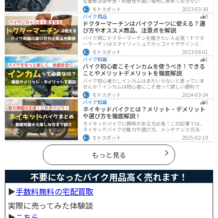
な愛車は安全性・利便性が高い場所に停めておきたいで
すよね？ 当記事ではそんな駐車場選びについて解説して
モトスポット
2023-03-30
います。すでにバイクを持っていて、新しい駐車場を探
バイク用品
0
している人もぜひ参考にしてくださいね。
ドクターマーチンはバイクブーツに使える？選
び方やオススメ商品、注意点を解説
バイク用にドクターマーチンを履きたい人必見！ドクタ
ーマーチンはスタイリッシュでカッコイイデザインと高
い機能性で快適なライディングが可能です。バイク用ブ
モトスポット
2023-06-01
ーツで選ぶべきポイントや注意点などまとめましたの
バイク知識
1
で、バイクブーツを探している人は参考にしてくださ
バイク初心者こそインカムを使うべき！できる
い。
ことやメリットデメリットを徹底解説
バイク初心者だしインカムはまだいらないと思っていま
せんか？インカムは初心者にこそ使って欲しい便利で安
全に運転するための機器です。インカムでできることや
モトスポット
2024-03-24
メリットデメリットなどまとめましたので、気になって
バイク知識
0
いる人はぜひ参考にしてください。
ネイキッドバイクとは？メリット・デメリット
や選び方を徹底解説！
ネイキッドバイクに興味がある方必見！この記事では、
ネイキッドバイクの魅力や選び方、メンテナンス方法な
どを解説しています。実は、ネイキッドバイクは、操作
モトスポット
2025-02-19
性に優れており、初心者にも優しいバイクです。この記
事を読めば、ネイキッドバイクへの理解が深まります。
もっと見る
不要になったバイク用品高く売れます！
▶︎
手数料無料の宅配買取
実際に売ってみた体験談
▶︎
こちら