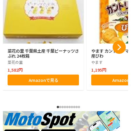
菜花の里 千葉県土産 千葉ピーナッツさ
やます カントリーマ
ぶれ 24枚箱
産びわ
菜花の里
やます
1,582円
1,195円
Amazonで見る
Amazo