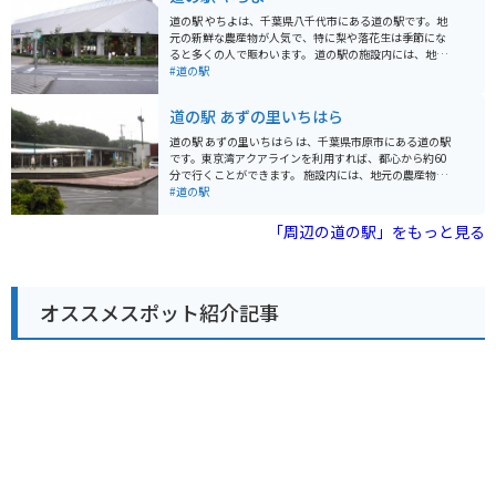
の食材をふんだんに使った料理を楽しむことができま
道の駅 やちよは、千葉県八千代市にある道の駅です。地
す。東京湾を一望できる展望デッキも併設されており、
元の新鮮な農産物が人気で、特に梨や落花生は季節にな
ドライブの休憩に最適です。 バイクで訪れる場合、道の
ると多くの人で賑わいます。 道の駅の施設内には、地元
駅 いちかわには、広々とした駐車場が完備されているの
食材を使ったレストランや、お土産コーナーがあり、千
#道の駅
で安心です。ツーリングの途中に立ち寄り、地元のグル
葉の味覚を楽しむことができます。また、周辺には広大
メや景色を楽しむのはいかがでしょうか。 周辺には、江
な自然が広がり、サイクリングコースとしても人気があ
道の駅 あずの里いちはら
戸川や国府台など、自然豊かな観光スポットも点在して
ります。道の駅には広い駐車場と休憩スペースも用意さ
います。少し足を延ばせば、東京ディズニーリゾートに
れているので、バイクでのツーリングにも最適です。 特
道の駅 あずの里いちはら は、千葉県市原市にある道の駅
もアクセス可能です。
産品としては、落花生の加工品や、梨を使ったスイーツ
です。東京湾アクアラインを利用すれば、都心から約60
などが人気です。道の駅で購入できるほか、周辺の農園
分で行くことができます。 施設内には、地元の農産物直
でも直売を行っている場合があります。
売所があり、新鮮な野菜や果物を購入できます。とく
#道の駅
に、市原産の梨は有名で、旬の時期には直売所でも販売
されます。 また、房総の豊かな自然を生かした、手作り
「周辺の道の駅」をもっと見る
アイスクリームのお店も人気です。地元産の牛乳や果物
を使った、ここでしか味わえないフレーバーを楽しむこ
とができます。 バイクで訪れる場合、道の駅には広々と
した駐車場が用意されているので安心です。周辺には、
オススメスポット紹介記事
東京湾を望む絶景スポットや、自然豊かな公園など、ツ
ーリングに最適なスポットも点在しています。