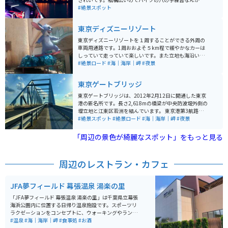
してる人もいます。ただ夜中騒ぎ立てる輩がいると警察
#絶景スポット
が来ることもあるのでそこだけ注意です
東京ディズニーリゾート
東京ディズニーリゾートを１周することができる外周の
車両用通路です。1周おおよそ５km程で緩やかなカーは
しっていて走っていて楽しいです。また立地も海沿いで
道路に沿ってヤシの木が並んでおりとても気持ちいいツ
#絶景ロード
#海｜海岸｜岬
#夜景
ーリングスポットです。
東京ゲートブリッジ
東京ゲートブリッジは、2012年2月12日に開通した東京
港の新名所です。長さ2,618mの橋梁が中央防波堤外側の
埋立地と江東区若洲を結んでいます。 東京港第3航路を
跨ぐための航路制限や羽田空港の離着陸による航空制限
#絶景スポット
#絶景ロード
#海｜海岸｜岬
#夜景
から、独特のトラス構造が採用されています。このブリ
ッジは、東京湾の新たなランドマークとして注目を集め
「周辺の景色が綺麗なスポット」をもっと見る
ています。 若洲側からは橋上の歩道に昇ることができま
すが、中央防波堤側には降りることはできません。
周辺のレストラン・カフェ
JFA夢フィールド 幕張温泉 湯楽の里
「JFA夢フィールド 幕張温泉 湯楽の里」は千葉県立幕張
海浜公園内に位置する日帰り温泉施設です。スポーツリ
ラクゼーションをコンセプトに、ウォーキングやランニ
ング後の入浴やスポーツストレッチ、ヨガ教室などの活
#温泉
#海｜海岸｜岬
#食事処
#お酒
動ができます。 高濃度炭酸泉や展望露天風呂からは東京