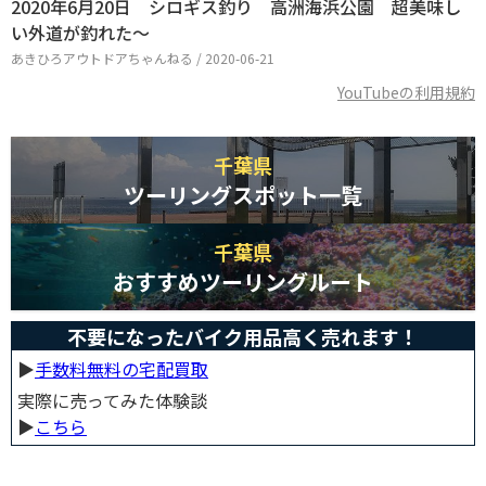
2020年6月20日 シロギス釣り 高洲海浜公園 超美味し
い外道が釣れた～
あきひろアウトドアちゃんねる / 2020-06-21
YouTubeの利用規約
千葉県
ツーリングスポット一覧
千葉県
おすすめツーリングルート
不要になったバイク用品高く売れます！
▶︎
手数料無料の宅配買取
実際に売ってみた体験談
▶︎
こちら