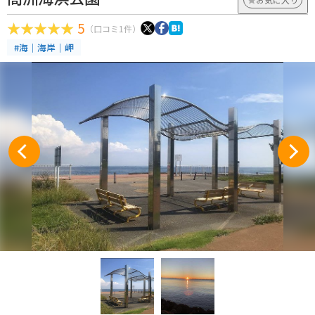
5
（口コミ1件）
#海｜海岸｜岬