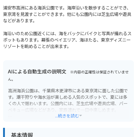
浦安市高洲にある海浜公園です。海岸沿いを散歩することができ、
東京湾を見渡すことができます。他にも公園内には芝生広場や遊具
などがあります。
海沿いのため公園近くには、海をバックにバイクと写真が撮れるス
ポットもあります。幕張のベイエリア、海ほたる、東京ディズニー
リゾートを眺めることが出来ます。
AIによる自動生成の説明文
※内容の正確性は保証されていませ
ん。
高洲海浜公園は、千葉県木更津市にある東京湾に面した公園で
す。潮干狩りや海水浴が楽しめる人気のスポットで、夏には多
くの人で賑わいます。公園内には、芝生広場や遊具広場、バー
ベキュー広場などがあり、家族連れで一日中楽しめます。
...続きを読む
バイクで行く場合は、公園内に無料の駐車場があるので安心で
す。東京湾アクアラインからも近いので、アクセスも良好で
基本情報
す。海沿いを走る爽快なツーリングが楽しめます。