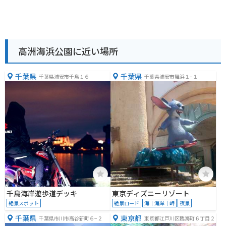
高洲海浜公園に近い場所
千葉県
千葉県
千葉県浦安市千鳥１６
千葉県浦安市舞浜１−１
千鳥海岸遊歩道デッキ
東京ディズニーリゾート
絶景スポット
絶景ロード
海｜海岸｜岬
夜景
千葉県
東京都
千葉県市川市高谷新町６−２
東京都江戸川区臨海町６丁目２