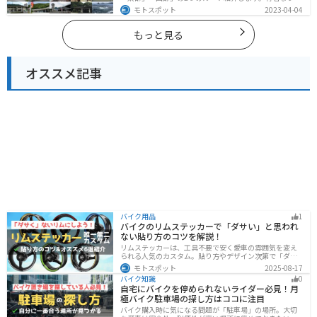
しおや山を中心とした自然豊かなスポットが多数ありま
モトスポット
2023-04-04
す。バイクで徳島県にツーリングに行く際は参考にして
ください。
もっと見る
オススメ記事
バイク用品
1
バイクのリムステッカーで「ダサい」と思われ
ない貼り方のコツを解説！
リムステッカーは、工具不要で安く愛車の雰囲気を変え
られる人気のカスタム。貼り方やデザイン次第で「ダサ
い」仕上がりになることも。本記事では失敗例や選び
モトスポット
2025-08-17
方、きれいに貼るコツからおすすめ商品まで詳しく紹
バイク知識
0
介。初心者でも安心して足回りをカッコよくドレスアッ
自宅にバイクを停められないライダー必見！月
プできます。
極バイク駐車場の探し方はココに注目
バイク購入時に気になる問題が「駐車場」の場所。大切