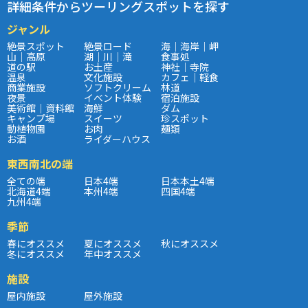
詳細条件からツーリングスポットを探す
ジャンル
絶景スポット
絶景ロード
海｜海岸｜岬
山｜高原
湖｜川｜滝
食事処
道の駅
お土産
神社｜寺院
温泉
文化施設
カフェ｜軽食
商業施設
ソフトクリーム
林道
夜景
イベント体験
宿泊施設
美術館｜資料館
海鮮
ダム
キャンプ場
スイーツ
珍スポット
動植物園
お肉
麺類
お酒
ライダーハウス
東西南北の端
全ての端
日本4端
日本本土4端
北海道4端
本州4端
四国4端
九州4端
季節
春にオススメ
夏にオススメ
秋にオススメ
冬にオススメ
年中オススメ
施設
屋内施設
屋外施設