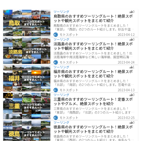
ツーリング
0
鳥取県のおすすめツーリングルート！絶景スポ
ットや観光スポットをまとめて紹介
鳥取県のおすすめツーリングルートをまとめました！
「東部」「西部」の2つのルート紹介します。砂丘や温泉
地、歴史ある城跡など魅力溢れるスポットが多数あるの
モトスポット
2023-04-12
で楽しめます。バイクで鳥取県にツーリングに行く際は
ツーリング
0
参考にしてください。
淡路島のおすすめツーリングルート！絶景スポ
ットや観光スポットをまとめて紹介
淡路島のおすすめツーリングルートをまとめました！北
淡路海岸や南淡路海岸など美しい海岸線、国営明石海峡
公園や淡路夢舞台など、自然とアートが融合した施設も
モトスポット
2023-04-24
多数あります。バイクで淡路島にツーリングに行く際は
ツーリング
1
参考にしてください。
福井県のおすすめツーリングルート！絶景スポ
ットや観光スポットをまとめて紹介
福井県のおすすめツーリングルートをまとめました！
「北部」「南部」の2つのルート紹介します。恐竜や古代
遺跡、温泉地など魅力に溢れるスポットが多数ありま
モトスポット
2023-04-13
す。バイクで福井県にツーリングに行く際は参考にして
ツーリング
0
ください。
三重県のおすすめツーリングルート！定番スポ
ットやグルメ、絶景スポットを紹介
三重県のおすすめツーリングルートをまとめました！
「東部」「南西部」「北部」の3つのルート紹介します。
標高の高いスカイラインからリアス式海岸まであるの
モトスポット
2023-02-25
で、飽きることなくツーリングを堪能できます。バイク
ツーリング
0
で三重県にツーリングに行く際は参考にしてください。
徳島県のおすすめツーリングルート！絶景スポ
ットや観光スポットをまとめて紹介
徳島県のおすすめツーリングルートをまとめました！
「東部」「西部」の2つのルート紹介します。有名なうず