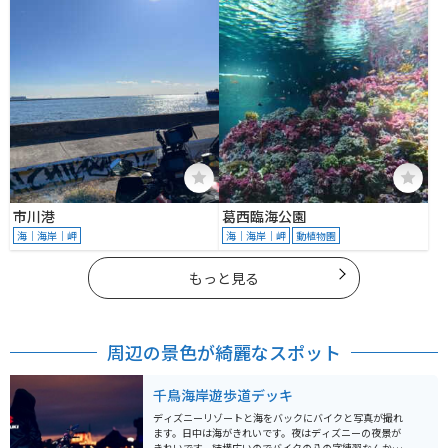
市川港
葛西臨海公園
海｜海岸｜岬
海｜海岸｜岬
動植物園
もっと見る
周辺の景色が綺麗なスポット
千鳥海岸遊歩道デッキ
ディズニーリゾートと海をバックにバイクと写真が撮れ
ます。日中は海がきれいです。夜はディズニーの夜景が
きれいです。結構広いのでバイクの八の字練習なんかを