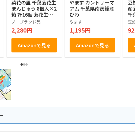
菜花の里 千葉落花生
やます カントリーマ
豆
まんじゅう 8個入×2
アム 千葉県南房総産
産
箱 計16個 落花生の
びわ
千
形 ピーナッツ 白あ
花
ノーブランド品
やます
豆
ん 和菓子 饅頭 千葉
契
2,280円
1,195円
9
土産 房総 個包装 手
社
土産
の
Amazonで見る
Amazonで見る
ー