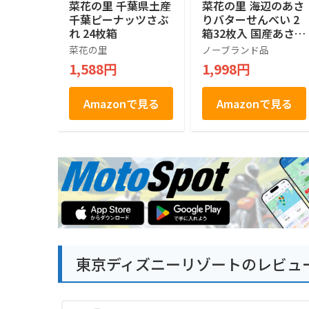
菜花の里 千葉県土産
菜花の里 海辺のあさ
千葉ピーナッツさぶ
りバターせんべい 2
れ 24枚箱
箱32枚入 国産あさり
バター 煎餅 千葉土
菜花の里
ノーブランド品
産 房総 個包装 手土
1,588円
1,998円
産 おつまみ 常温保
存
Amazonで見る
Amazonで見る
東京ディズニーリゾートのレビュ