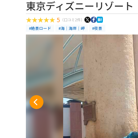
東京ディズニーリゾート
5
（口コミ2件）
#絶景ロード
#海｜海岸｜岬
#夜景