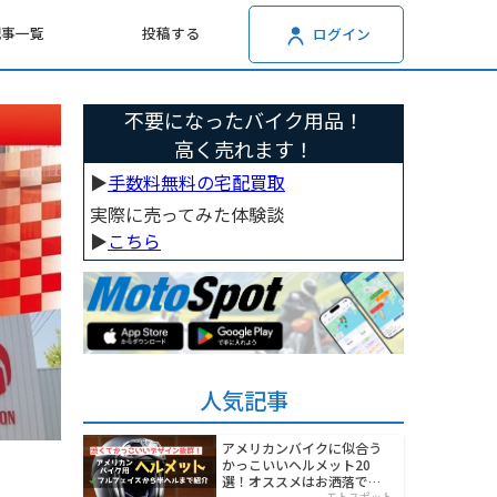
記事一覧
投稿する
ログイン
不要になったバイク用品！
高く売れます！
▶︎
手数料無料の宅配買取
実際に売ってみた体験談
▶︎
こちら
人気記事
アメリカンバイクに似合う
かっこいいヘルメット20
選！オススメはお洒落でワ
モトスポット