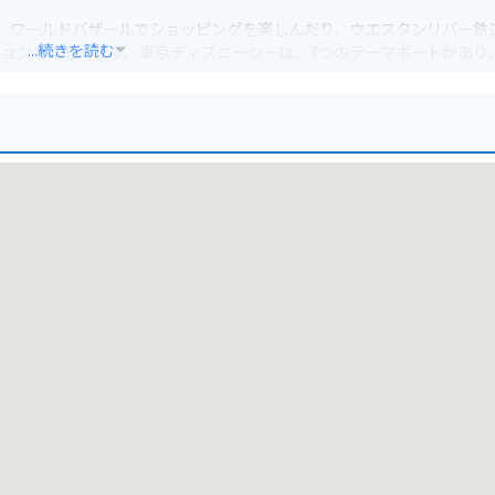
、ワールドバザールでショッピングを楽しんだり、ウエスタンリバー鉄
...続きを読む
ョンも楽しめます。東京ディズニーシーは、7つのテーマポートがあり
リバーデルタでは、インディ・ジョーンズ・アドベンチャー： Temple
す。効率的に楽しむには、事前にチケットを購入し、公式アプリで待ち