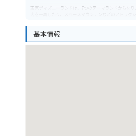
東京ディズニーランドは、7つのテーマランドからなり
内を一周したり、スペースマウンテンなどのアトラクシ
ィテレーニアンハーバーでは、ショーが開催され、ロスト
the Crystal Skullなどのアトラクションがあります。
基本情報
バイクで行く場合は、周辺にいくつか駐車場がありま
確認するのがおすすめです。