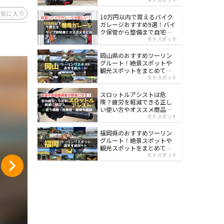
イルド
お気に入り
10万円以内で買えるバイク
ガレージおすすめ9選！バイ
ク保管から整備まで自宅で
楽々
モトスポット
岡山県のおすすめツーリン
グルート！絶景スポットや
観光スポットをまとめて紹
介
モトスポット
スロットルアシストは危
険？疲労を軽減できる正し
い使い方やオススメ商品を
紹介
モトスポット
福岡県のおすすめツーリン
グルート！絶景スポットや
観光スポットをまとめて紹
介
モトスポット