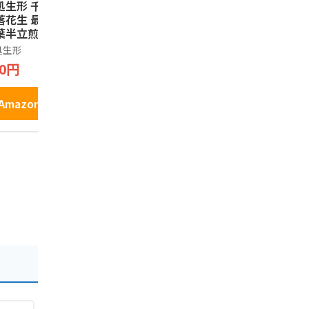
処生形 千葉県八街
千葉ピーナツパイ 14
菜花の里 
落花生 最高級品種
枚入り
ッツさぶれ 
葉半立煎りざや落
箱 千葉県
やます
生千葉半立200g
個包装 クッ
処生形
ノーブランド
1,141円
約農家のみ使用 自
ブレ 焼菓子
20円
1,580円
工場製造 熟練職人
産 手土産 
焙煎
小分け 常
Amazonで見る
Amazonで見る
Amazo