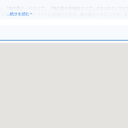
」「海の森ビーチエリア」「海の森中央緑地エリア」の3つのエリアに
...続きを読む
ヤックの体験やボートツアーに参加できます。海の森ビーチエリアは、人
。海の森中央緑地エリアは、広大な芝生広場や遊具、カフェなどが点在
ースも整備されています。ただし、エリアによっては自転車の乗り入れ
ょう。バイクでの来園も可能で、駐車場も完備されています。公園周辺に
ースポットも点在しているので、合わせて訪れるのもおすすめです。
公園で水揚げされる新鮮な魚介類が挙げられます。葛西臨海公園のレス
ができます。また、若洲海浜公園のバーベキュー広場では、食材を持ち
敷地と美しい景色です。東京湾の景色を一望できる展望台や、緑豊かな
夜にはライトアップされた水上競技場や遊歩道が幻想的な雰囲気を醸し
は限られているため、満車の場合は周辺の駐車場を利用する必要がある
策をしっかり行いましょう。冬場は風が強いので、防寒対策も忘れずに行