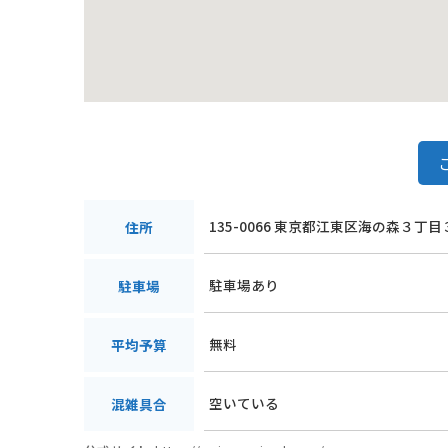
海の森公園は、自然の中でゆったりと過ごしたい人か
ひ一度訪れてみてください。
135-0066 東京都江東区海の森３丁目
住所
駐車場あり
駐車場
無料
平均予算
空いている
混雑具合