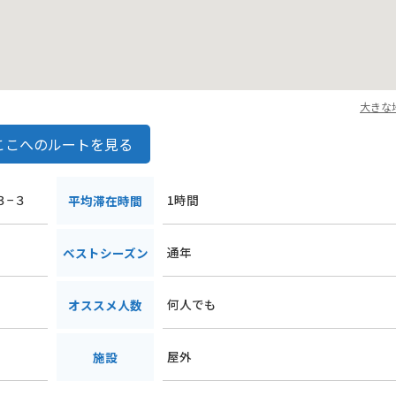
ら、アクティブに楽しみたい人まで、幅広いニーズに応えられる公園で
大きな
ここへのルートを見る
３−３
1時間
平均滞在時間
通年
ベストシーズン
何人でも
オススメ人数
屋外
施設