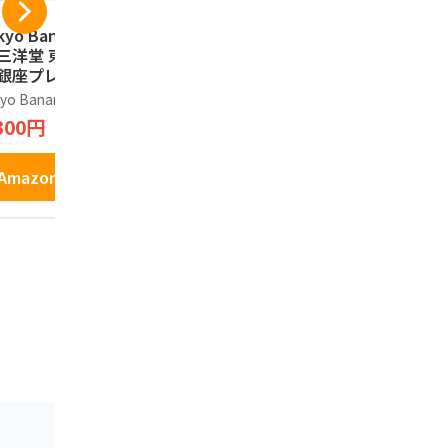
kyo Banana 三洋
ショウエイ 江戸祭
東京の恋人
 三洋堂 東京お土
人形焼 （ こしあん
ラングドシャ
 銀座プレミアムエ
カスタード ） 東京
り長登屋オ
セレントショコラ
土産 和菓子 お土産
お土産袋付
yo Banana
江戸祭
長登屋
0個入り
に (12個入)
クッキー お
300円
1,696円
1,620円
京 ナガトヤ
Amazonで見る
Amazonで見る
Amazo