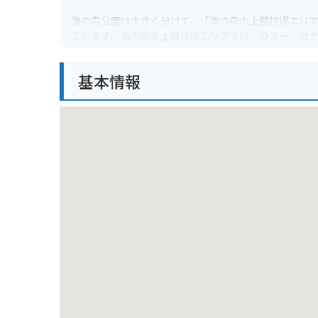
海の森公園は大きく分けて、「海の森水上競技場エリア
ています。海の森水上競技場エリアでは、カヌー・カ
浜で水遊びやビーチバレーなどが楽しめるエリアです
クニックや散歩などに最適です。
基本情報
公園内は自転車の乗り入れも可能で、サイクリングコ
されている場所もあるので、事前に確認しておきまし
葛西臨海公園や若洲海浜公園など、他の公園やレジャ
海の森公園周辺で楽しめる名産品としては、葛西臨海
では、地元で獲れた魚介類を使った料理を味わうこと
バーベキューを楽しむこともできます。
海の森公園の見どころとしては、何と言っても広大な
など、自然を満喫できるスポットが満載です。また、
ロマンチックな時間を過ごせます。
バイクで訪れる際の注意点としては、公園内の駐車場
れません。また、夏場は日差しが強いので、日焼け対
しょう。