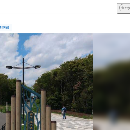
お
植物園