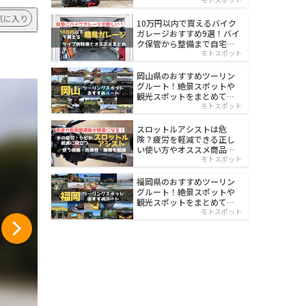
イルド
気に入り
10万円以内で買えるバイク
ガレージおすすめ9選！バイ
ク保管から整備まで自宅で
楽々
モトスポット
岡山県のおすすめツーリン
グルート！絶景スポットや
観光スポットをまとめて紹
介
モトスポット
スロットルアシストは危
険？疲労を軽減できる正し
い使い方やオススメ商品を
紹介
モトスポット
福岡県のおすすめツーリン
グルート！絶景スポットや
観光スポットをまとめて紹
介
モトスポット