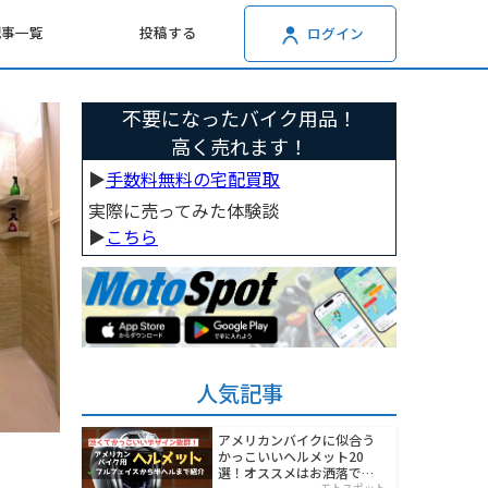
記事一覧
投稿する
ログイン
不要になったバイク用品！
高く売れます！
▶︎
手数料無料の宅配買取
実際に売ってみた体験談
▶︎
こちら
人気記事
アメリカンバイクに似合う
かっこいいヘルメット20
選！オススメはお洒落でワ
モトスポット