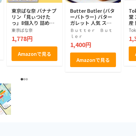
東京ばな奈 バナナプ
Butter Butler (バタ
To
リン「見ぃつけた
ーバトラー) バター
堂
っ」8個入り 詰め合
ガレット 人気 スイ
産
わせ 人気 手土産ス
ーツ ギフト 東京土
ク
東京ばな奈
Ｂｕｔｔｅｒ Ｂｕｔ
Tok
イーツ 差し入れ
産 手土産 個包装 プ
2
ｌｅｒ
1,778円
1,
レゼント お返し 内
1,400円
祝い 焼き菓子 退職
(9個入)
Amazonで見る
Amazonで見る