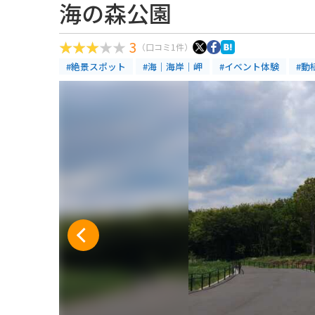
海の森公園
3
（口コミ1件）
#絶景スポット
#海｜海岸｜岬
#イベント体験
#動