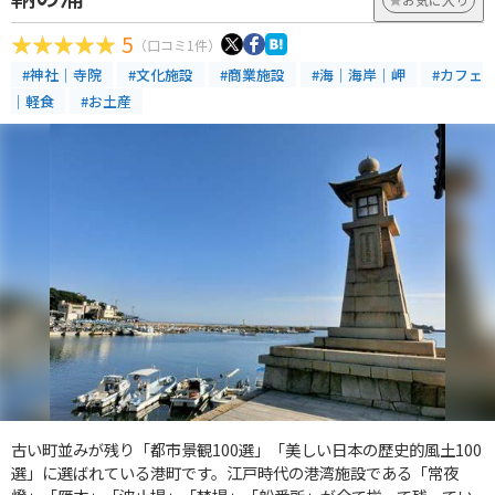
5
（口コミ1件）
#神社｜寺院
#文化施設
#商業施設
#海｜海岸｜岬
#カフェ
｜軽食
#お土産
古い町並みが残り「都市景観100選」「美しい日本の歴史的風土100
選」に選ばれている港町です。江戸時代の港湾施設である「常夜