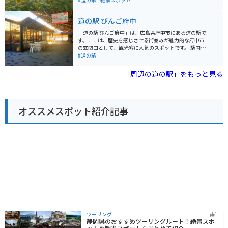
直売所で購入することができます。
見かけます。道の駅の周辺に咲いていて、絶景を色んな
場所で楽しめます。 高台も用意されているので、上から
道の駅 びんご府中
の視点でも楽しむことが出来ます。スポットに行くまで
の道のりは、田舎道で、車通りは少ないです。
「道の駅 びんご府中」は、広島県府中市にある道の駅で
す。ここは、歴史を感じさせる街並みが魅力的な府中市
の玄関口として、観光客に人気のスポットです。 駅内に
は、地元の特産品を販売する物産館や、地元食材を使っ
#道の駅
た料理が楽しめるレストランがあります。特に、府中味
噌や、備後地域のブランド牛「備後府中焼き」は、ぜひ
「周辺の道の駅」をもっと見る
味わっていただきたい一品です。また、観光案内所も併
設されているので、府中観光の拠点としても便利です。
バイクで訪れる際は、道の駅に隣接する「府中市上下歴
史文化資料館」の駐車場が利用できます。ここは、江戸
オススメスポット紹介記事
時代の街並みを再現した資料館で、歴史好きにはたまら
ないスポットです。道の駅からは、歴史的な街並みを散
策したり、周辺の山々をツーリングしたりするのもおす
すめです。府中市は、自然豊かな場所なので、四季折々
の景色を楽しむことができます。
ツーリング
1
静岡県のおすすめツーリングルート！絶景スポ