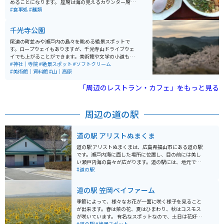
めることになります。 座席は海の見えるカウンター席が
あり、海を見ながらラーメンを食べることができます。
#食事処
#麺類
千光寺公園
尾道の町並みや瀬戸内の島々を眺める絶景スポットで
す。ロープウェイもありますが、千光寺山ドライブウェ
イでも上がることができます。美術館や文学の小道もあ
り、のんびりと散策を楽しむこともできます。散策のお
#神社｜寺院
#絶景スポット
#ソフトクリーム
供にみかんソフトクリームがおすすめです。桜の名所
#美術館｜資料館
#山｜高原
で、桜が満開の時期にはたくさんの観光客が訪れます。
眺めを邪魔するものは何も無く、開けた景色に心地よい
「周辺のレストラン・カフェ」をもっと見る
海風を全身に感じられます。桜の名所とは言いますが藤
棚と躑躅もとても見応えがあり、敷地内には尾道美術館
や保護猫ハウス等もあり見どころ満点です。
周辺の道の駅
道の駅 アリストぬまくま
道の駅 アリストぬまくまは、広島県福山市にある道の駅
です。瀬戸内海に面した場所に位置し、目の前には美し
い瀬戸内海の島々が広がります。道の駅には、地元でと
れた新鮮な魚介類や野菜を販売する直売所、瀬戸内海の
#道の駅
幸を堪能できるレストラン、そして瀬戸内海を一望でき
る展望風呂などがあります。 ツーリングで訪れる際は、
道の駅 笠岡ベイファーム
道の駅にバイクを停めて、瀬戸内海の景色を眺めながら
休憩するのがおすすめです。周辺には、しまなみ海道や
季節によって、様々なお花が一面に咲く様子を見ること
鞆の浦など、風光明媚な観光スポットも点在しており、
が出来ます。春は菜の花、夏はひまわり、秋はコスモス
ツーリングの拠点としても最適です。 名産品としては、
が咲いています。 有名なスポットなので、土日は花好き
沼隈みかんや、竹原の日本酒などが有名です。道の駅の
な人やカメラ好きな人がカメラを持って訪れるのをよく
#道の駅
#絶景スポット