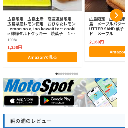
広島限定 広島土産 高速道路限定
広島限定 広島土産 HI
広島県産レモン使用 おひなたレモン
島 メープルバターサン
Lemon no aji no kawaii tart cooki
UTTER SAND 菓
e 檸檬タルトクッキー 焼菓子 １２
ド メープル
個
100%
2,160円
1,350円
Amazo
Amazonで見る
鞆の浦のレビュー