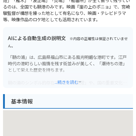
燈」「雁木」「波止場」「焚場」「船番所」が全て揃って残ってい
るのは、全国でも鞆港のみです。映画『崖の上のポニョ』で、宮崎
駿監督が構想を練った地として有名になり、映画・テレビドラマ
等、映像作品のロケ地としても活用されています。
AIによる自動生成の説明文
※内容の正確性は保証されていませ
ん。
「鞆の浦」は、広島県福山市にある風光明媚な港町です。江戸
時代の港町らしい風情を残す街並みが美しく、「潮待ちの港」
として栄えた歴史を持ちます。
...続きを読む
鞆の浦のシンボル的存在である「常夜燈」や、国の重要文化財
に指定されている「太田家住宅」など、見どころも多くありま
す。また、鞆の浦は、映画やドラマのロケ地としても有名で、
基本情報
ノスタルジックな風景を楽しむことができます。
バイクで訪れる場合、鞆の浦周辺には、景色を楽しめる海岸線
が続く道が多くあります。特に、しまなみ海道の一部である
「尾道大橋」を渡るルートはおすすめです。