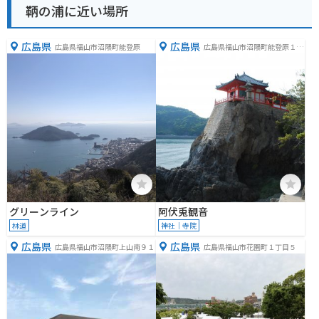
鞆の浦に近い場所
広島県
広島県
広島県福山市沼隈町能登原
広島県福山市沼隈町能登原１４
２７−１
グリーンライン
阿伏兎観音
林道
神社｜寺院
広島県
広島県
広島県福山市沼隈町上山南９１
広島県福山市花園町１丁目５