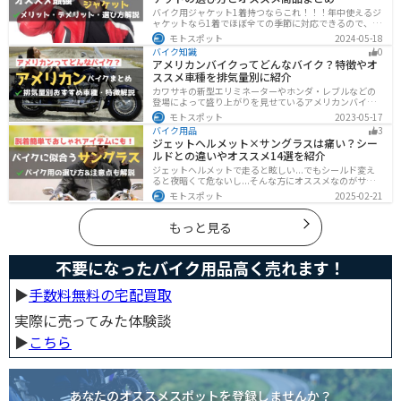
バイク用ジャケット1着持つならこれ！！！年中使えるジ
ャケットなら1着でほぼ全ての季節に対応できるので、出
費も抑えられます。真夏や真冬など極端な季節に乗る場
モトスポット
2024-05-18
合は専用ジャケットがあるとより快適になるのでツーリ
バイク知識
0
ングスタイルに合わせて検討してください。
アメリカンバイクってどんなバイク？特徴やオ
ススメ車種を排気量別に紹介
カワサキの新型エリミネーターやホンダ・レブルなどの
登場によって盛り上がりを見せているアメリカンバイ
ク。スタイリッシュに乗れることはもちろん、ツーリン
モトスポット
2023-05-17
グや通学通勤もこなせるアメリカンバイクの特徴や、オ
バイク用品
3
ススメの車種についてご紹介します！
ジェットヘルメット×サングラスは痛い？シー
ルドとの違いやオススメ14選を紹介
ジェットヘルメットで走ると眩しい...でもシールド変え
ると夜暗くて危ないし...そんな方にオススメなのがサン
グラスです！サングラスなら付け外しが自由で、眩しい
モトスポット
2025-02-21
時だけ使えます。バイクを降りてからのファッションと
しても使えるおしゃれアイテムです。
もっと見る
不要になったバイク用品高く売れます！
▶︎
手数料無料の宅配買取
実際に売ってみた体験談
▶︎
こちら
あなたのオススメスポットを登録しませんか？