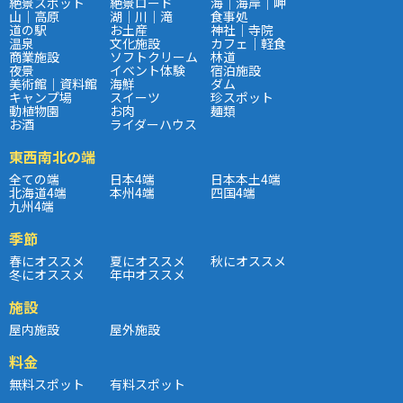
絶景スポット
絶景ロード
海｜海岸｜岬
山｜高原
湖｜川｜滝
食事処
道の駅
お土産
神社｜寺院
温泉
文化施設
カフェ｜軽食
商業施設
ソフトクリーム
林道
夜景
イベント体験
宿泊施設
美術館｜資料館
海鮮
ダム
キャンプ場
スイーツ
珍スポット
動植物園
お肉
麺類
お酒
ライダーハウス
東西南北の端
全ての端
日本4端
日本本土4端
北海道4端
本州4端
四国4端
九州4端
季節
春にオススメ
夏にオススメ
秋にオススメ
冬にオススメ
年中オススメ
施設
屋内施設
屋外施設
料金
無料スポット
有料スポット