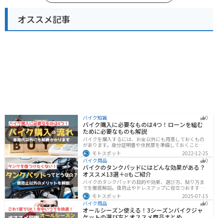
オススメ記事
バイク知識
0
バイク購入に必要なものは4つ！ローンを組む
ために必要なものも解説
バイクを購入するには、お金以外にも用意しておくもの
があります。身分証明書や住民票を準備しておくことで
購入ギリギリになって慌てずに済むので、しっかりと準
モトスポット
2022-12-25
備しておきましょう。
バイク用品
0
バイクのタンクパッドにはどんな効果がある？
オススメ13選＋αもご紹介
バイクのタンクパッドの目的や効果、選び方、貼り方ま
でを徹底解説。傷防止やドレスアップに役立つおすすめ
アイテムも紹介。初心者にも分かりやすい内容で、タン
モトスポット
2025-07-15
クパッド選びに迷っている方に最適な情報をお届けしま
バイク用品
0
す。
オールシーズン使える！3シーズンバイクジャ
ケットの選び方とオススメ商品まとめ