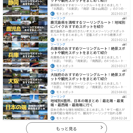
ットや観光スポットをまとめて紹介
静岡県のおすすめツーリングルートをまとめました！
「北西部」「北東部」「南部（富士山周辺）」の3つのル
ート紹介します。富士山を中心に自然豊かな景色や食事
モトスポット
2023-03-27
を楽しめるスポットが多数あります。バイクで静岡県に
ツーリング
0
ツーリングに行く際は参考にしてください。
鹿児島県を満喫するツーリングルート！地域別
にバイクおすすめスポットを紹介
鹿児島県の一度は行きたいオススメツーリングスポット
とルートをまとめました！定番スポットから絶景スポッ
ト、温泉、山、海、グルメなど様々なジャンルで楽しめ
モトスポット
2023-02-12
ます。バイクで鹿児島ツーリングに行こうと思っている
ツーリング
0
人は、参考にしてください。
兵庫県のおすすめツーリングルート！絶景スポ
ットや観光スポットをまとめて紹介
兵庫県のおすすめツーリングルートをまとめました！
「北部」「中部」「南東部」「南西部」の4つのルート紹
介します。自然豊かな山を堪能できる北部と中部、街中
モトスポット
2023-03-17
で海辺の南部と違った楽しみ方ができます。バイクで兵
ツーリング
0
庫県にツーリングに行く際は参考にしてください。
大阪府のおすすめツーリングルート！絶景スポ
ットや観光スポットをまとめて紹介
大阪府のおすすめツーリングルートをまとめました！
「北部」「中部（市街地）」「南東部」の3つのルート紹
介します。歴史と近代が融合した魅力的なエリアで様々
モトスポット
2023-04-01
な楽しみ方ができます。バイクで大阪府にツーリングに
ツーリング
1
行く際は参考にしてください。
地域別6箇所、日本の端まとめ｜最北端・最東
端・最西端・最南端に行く
日本の色々な端を地域別にまとめました！全て一般人が
到達可能な場所なので、観光やツーリングで訪れる際の
参考にしてください。
モトスポット
2024-02-24
もっと見る