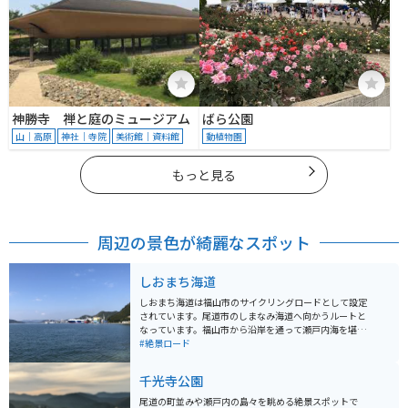
神勝寺 禅と庭のミュージアム
ばら公園
山｜高原
神社｜寺院
美術館｜資料館
動植物園
もっと見る
周辺の景色が綺麗なスポット
しおまち海道
しおまち海道は福山市のサイクリングロードとして設定
されています。尾道市のしまなみ海道へ向かうルートと
なっています。福山市から沿岸を通って瀬戸内海を堪能
できます。福山駅～戸崎港（尾道市）の33.7kmとなって
#絶景ロード
います。バイクだけでなく自転車でもゆったりとした海
の景色を楽しめます。
千光寺公園
尾道の町並みや瀬戸内の島々を眺める絶景スポットで