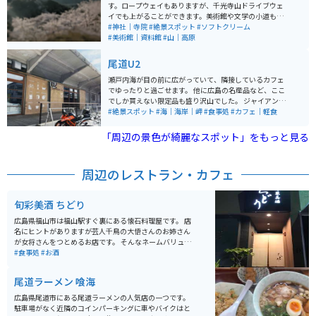
す。ロープウェイもありますが、千光寺山ドライブウェ
イでも上がることができます。美術館や文学の小道もあ
り、のんびりと散策を楽しむこともできます。散策のお
#神社｜寺院
#絶景スポット
#ソフトクリーム
供にみかんソフトクリームがおすすめです。桜の名所
#美術館｜資料館
#山｜高原
で、桜が満開の時期にはたくさんの観光客が訪れます。
眺めを邪魔するものは何も無く、開けた景色に心地よい
尾道U2
海風を全身に感じられます。桜の名所とは言いますが藤
棚と躑躅もとても見応えがあり、敷地内には尾道美術館
瀬戸内海が目の前に広がっていて、隣接しているカフェ
や保護猫ハウス等もあり見どころ満点です。
でゆったりと過ごせます。 他に広島の名産品など、ここ
でしか買えない限定品も盛り沢山でした。 ジャイアント
のレンタサイクルもありますので、そのまましまなみ街
#絶景スポット
#海｜海岸｜岬
#食事処
#カフェ｜軽食
道を目指して、サイクリングも出来ちゃいます。
「周辺の景色が綺麗なスポット」をもっと見る
周辺のレストラン・カフェ
旬彩美酒 ちどり
広島県福山市は福山駅すぐ裏にある懐石料理屋です。 店
名にヒントがありますが芸人千鳥の大悟さんのお姉さん
が女将さんをつとめるお店です。 そんなネームバリュー
に負けず味もよし、お店の雰囲気もよしのお店です。
#食事処
#お酒
尾道ラーメン 喰海
広島県尾道市にある尾道ラーメンの人気店の一つです。
駐車場がなく近隣のコインパーキングに車やバイクはと