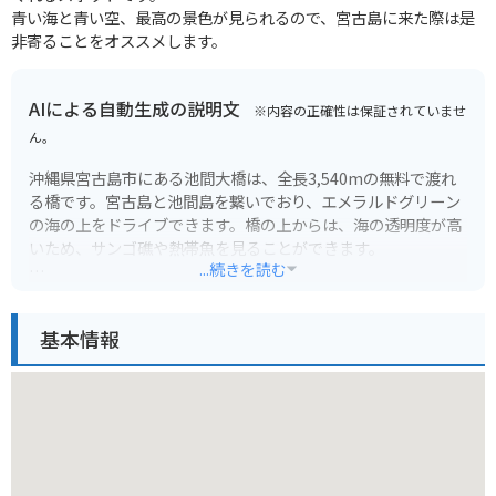
青い海と青い空、最高の景色が見られるので、宮古島に来た際は是
非寄ることをオススメします。
AIによる自動生成の説明文
※内容の正確性は保証されていませ
ん。
沖縄県宮古島市にある池間大橋は、全長3,540mの無料で渡れ
る橋です。宮古島と池間島を繋いでおり、エメラルドグリーン
の海の上をドライブできます。橋の上からは、海の透明度が高
いため、サンゴ礁や熱帯魚を見ることができます。
...続きを読む
特に、橋の中央付近にある駐車スペースからの眺めは絶景で
す。橋の両側に広がる青い海は、息をのむ美しさです。バイク
基本情報
で渡る際は、海風を感じながら、開放的な景色を楽しめます。
橋のたもとには、お土産屋さんや食事処もあります。