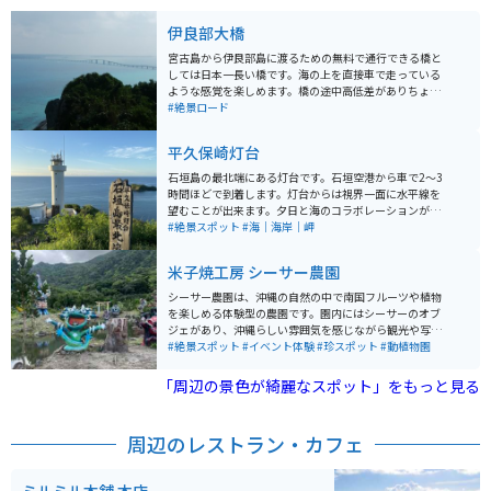
伊良部大橋
宮古島から伊良部島に渡るための無料で通行できる橋と
しては日本一長い橋です。海の上を直接車で走っている
ような感覚を楽しめます。橋の途中高低差がありちょっ
としたジェットコースターの雰囲気も味わえます。夜に
#絶景ロード
ここを走ると島は暗めですが宮古島本島の明かりが美し
く、島に渡り、堤防に車を止めて空を見上げると満天の
平久保崎灯台
星空に息を呑みます。
石垣島の最北端にある灯台です。石垣空港から車で2～3
時間ほどで到着します。灯台からは視界一面に水平線を
望むことが出来ます。夕日と海のコラボレーションがと
ても美しいです。夜になると晴れた日には星空がとても
#絶景スポット
#海｜海岸｜岬
綺麗に見えます。
米子焼工房 シーサー農園
シーサー農園は、沖縄の自然の中で南国フルーツや植物
を楽しめる体験型の農園です。園内にはシーサーのオブ
ジェがあり、沖縄らしい雰囲気を感じながら観光や写真
撮影ができます。ゆったりとした環境で、気軽に立ち寄
#絶景スポット
#イベント体験
#珍スポット
#動植物園
れるスポットとしても人気があります。また、バイクを
停められるスペースもあるため、ツーリング中の休憩場
「周辺の景色が綺麗なスポット」をもっと見る
所としても利用しやすいのが特徴です。観光と休憩を兼
ねて訪れるのにちょうど良い場所です。
周辺のレストラン・カフェ