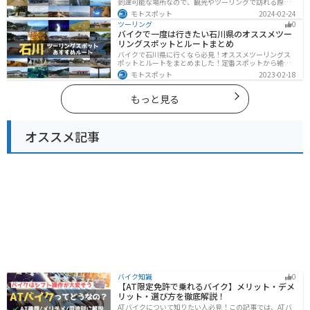
到達可能な場所なので、観光やツーリングで訪れる際の
参考にしてください。
モトスポット
2024-02-24
ツーリング
0
バイクで一度は行きたい石川県のオススメツー
リングスポットとルートまとめ
バイクで石川県に行くなら必見！オススメツーリングス
ポットとルートをまとめました！定番スポットから絶景
スポット、温泉、海、グルメなど様々なジャンルで楽し
モトスポット
2023-02-18
めます。バイクで石川ツーリングに行こうと思っている
人は、参考にしてください。
もっと見る
オススメ記事
バイク知識
0
【AT限定免許で乗れるバイク】メリット・デメ
リット・選び方を徹底解説！
ATバイクについて知りたい人必見！この記事では、ATバ