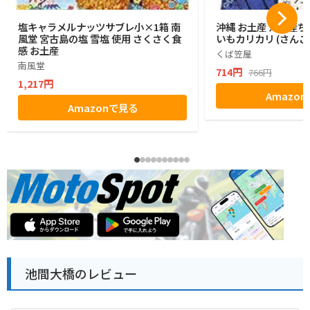
塩キャラメルナッツサブレ小×1箱 南
沖縄 お土産 沖縄産ち
風堂 宮古島の塩 雪塩 使用 さくさく食
いもカリカリ (さんご
感 お土産
くば笠屋
南風堂
714円
766円
1,217円
Amazo
Amazonで見る
池間大橋のレビュー