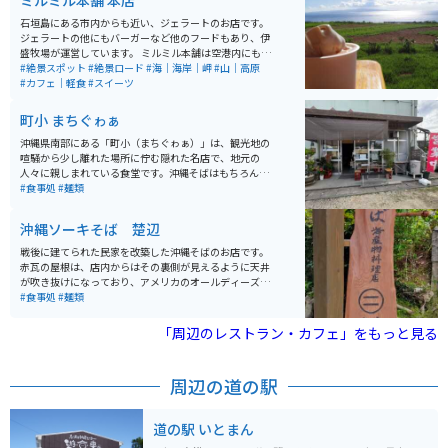
ミルミル本舗 本店
石垣島にある市内からも近い、ジェラートのお店です。
ジェラートの他にもバーガーなど他のフードもあり、伊
盛牧場が運営しています。 ミルミル本舗は空港内にも店
舗がありますが、こちらの店舗は眺めがかなり良いで
#絶景スポット
#絶景ロード
#海｜海岸｜岬
#山｜高原
す。店舗より敷地内がかなり広く、目の前の水平線を見
#カフェ｜軽食
#スイーツ
ることができ、離島まで見れます。西側なので夕日を眺
めることができるスポットです。
町小 まちぐゎぁ
沖縄県南部にある「町小（まちぐゎぁ）」は、観光地の
喧騒から少し離れた場所に佇む隠れた名店で、地元の
人々に親しまれている食堂です。沖縄そばはもちろん、
新鮮な刺身や揚げたての天ぷら、さらにはデザートまで
#食事処
#麺類
メニューが充実しており、幅広い料理を楽しめるのが魅
力です。店内はアットホームな雰囲気で、地元の方との
沖縄ソーキそば 楚辺
距離も近く、沖縄ならではの温かい空気感を感じられま
す。 観光客でも気軽に入りやすく、旅の中でリアルな沖
戦後に建てられた民家を改築した沖縄そばのお店です。
縄の日常に触れられる貴重な一軒です。幹線道路から少
赤瓦の屋根は、店内からはその裏側が見えるように天井
し入った立地のため、バイクでのアクセスもしやすく、
が吹き抜けになっており、アメリカのオールディーズの
ツーリングの途中に立ち寄ってゆっくり食事を楽しむス
BGMとシャンデリアが特徴的です。 懐かしさの中にも新
#食事処
#麺類
ポットとしてもおすすめです。
しい雰囲気の中で食べるそばは、あっさり味のスープで
柔らかく煮込まれた肉との相性が抜群。定番の三枚肉の
「周辺のレストラン・カフェ」をもっと見る
沖縄そばはもちろん、ソーキそば、てびちそば等もあり
ます。
周辺の道の駅
道の駅 いとまん