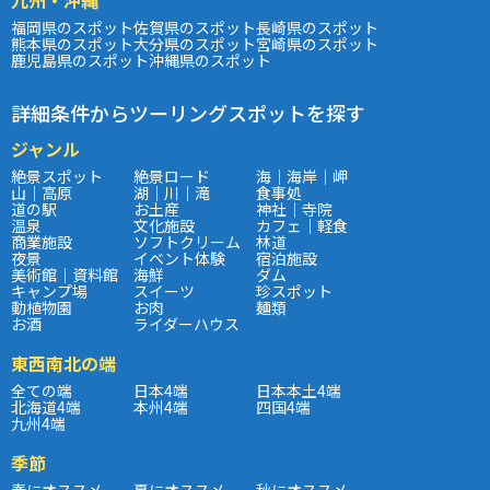
福岡県のスポット
佐賀県のスポット
長崎県のスポット
熊本県のスポット
大分県のスポット
宮崎県のスポット
鹿児島県のスポット
沖縄県のスポット
詳細条件からツーリングスポットを探す
ジャンル
絶景スポット
絶景ロード
海｜海岸｜岬
山｜高原
湖｜川｜滝
食事処
道の駅
お土産
神社｜寺院
温泉
文化施設
カフェ｜軽食
商業施設
ソフトクリーム
林道
夜景
イベント体験
宿泊施設
美術館｜資料館
海鮮
ダム
キャンプ場
スイーツ
珍スポット
動植物園
お肉
麺類
お酒
ライダーハウス
東西南北の端
全ての端
日本4端
日本本土4端
北海道4端
本州4端
四国4端
九州4端
季節
春にオススメ
夏にオススメ
秋にオススメ