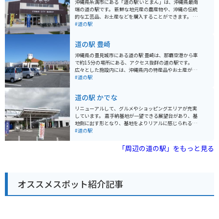
沖縄県糸満市にある「道の駅 いとまん」は、沖縄県最南
端の道の駅です。 新鮮な地元産の農産物や、沖縄の伝統
的な工芸品、お土産などを購入することができます。 特
に、併設されている「糸満漁業協同組合 魚販売センタ
#道の駅
ー」では、その日に水揚げされた新鮮な魚介類を味わう
ことができます。 マグロの解体ショーなど、迫力満点の
道の駅 豊崎
イベントも開催されることがあるので、事前に確認して
おくと良いでしょう。 バイクで訪れる場合は、道の駅に
沖縄県の豊見城市にある道の駅 豊崎は、那覇空港から車
隣接する「糸満市観光農園」に、無料で利用できる屋根
で約15分の場所にある、アクセス抜群の道の駅です。
付きのバイク駐輪場があるので安心です。 道の駅の周辺
広々とした施設内には、沖縄県内の特産品やお土産が購
には、沖縄戦の激戦地となった「平和祈念公園」や、美
入できる物産センターや、沖縄そばなどの沖縄料理が楽
#道の駅
しい海岸線が広がる「南城市」など、観光スポットも充
しめる飲食店があります。新鮮な魚介類が並ぶ鮮魚市場
実しています。 沖縄の文化や歴史に触れながら、地元の
も併設されており、地元の味が楽しめます。 また、道の
道の駅 かでな
美味しいものを楽しめる「道の駅 いとまん」は、沖縄観
駅 豊崎は、美しいビーチが広がる豊崎海浜公園に隣接し
光の拠点としてもおすすめです。
ているのも魅力です。公園内には、遊歩道や展望台が整
リニューアルして、グルメやショッピングエリアが充実
備されており、青い海と空を眺めながら、のんびりと過
しています。 嘉手納基地が一望できる展望台があり、基
ごすことができます。夕日の絶景スポットとしても知ら
地側に出す形となり、基地をよりリアルに感じられるよ
れており、ロマンチックなひとときを過ごしたい方にも
うになっています。 また3階には学習展示室もあり、平
#道の駅
おすすめです。 バイクで訪れる場合は、道の駅に隣接す
和学習もできる施設となっています。 嘉手納のグルメを
る豊崎海浜公園の駐車場が利用できます。広々とした駐
中心に沖縄農産物やお土産も種類豊富に販売しておりま
「周辺の道の駅」をもっと見る
車場なので、バイクを停める場所にも困りません。道の
す。
駅周辺は、交通量が多いので、走行には注意が必要で
す。
オススメスポット紹介記事