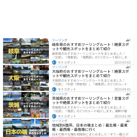
ツーリング
0
岐阜県のおすすめツーリングルート！絶景スポ
ットや観光スポットをまとめて紹介
岐阜県のおすすめツーリングルートをまとめました！
「北部」「南東部」「南西部」の3つのルート紹介しま
す。自然豊かな山が充実しており、山を生かした施設や
モトスポット
2023-03-02
グルメ、絶景スポットなど、自然を満喫するツーリング
ツーリング
0
ができます。バイクで岐阜県にツーリングに行く際は参
大阪府のおすすめツーリングルート！絶景スポ
考にしてください。
ットや観光スポットをまとめて紹介
大阪府のおすすめツーリングルートをまとめました！
「北部」「中部（市街地）」「南東部」の3つのルート紹
介します。歴史と近代が融合した魅力的なエリアで様々
モトスポット
2023-04-01
な楽しみ方ができます。バイクで大阪府にツーリングに
ツーリング
1
行く際は参考にしてください。
茨城県のおすすめツーリングルート！定番スポ
ットや絶景スポットをまとめて紹介
茨城県のおすすめツーリングルートをまとめました！
「北部」「南部」の2つのルート紹介します。海鮮が堪能
できる港や梅の景勝地、自然豊かな山々があるのでツー
モトスポット
2023-02-28
リングにもってこいです。バイクで茨城県にツーリング
ツーリング
1
に行く際は参考にしてください。
地域別6箇所、日本の端まとめ｜最北端・最東
端・最西端・最南端に行く
日本の色々な端を地域別にまとめました！全て一般人が