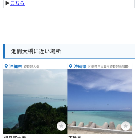
▶︎
こちら
池間大橋に近い場所
沖縄県
沖縄県
伊良部大橋
沖縄県宮古島市伊良部佐和田１
７２７
伊良部大橋
下地島