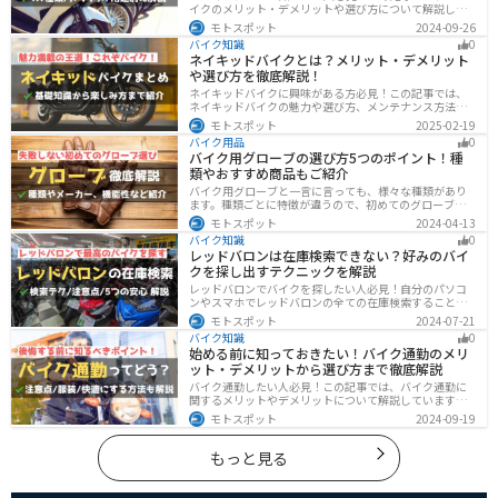
イクのメリット・デメリットや選び方について解説しま
す。 実はAT限定免許で乗れるバイクの種類は多数ありま
モトスポット
2024-09-26
す。記事を参考に、自分に合ったATバイクを選びましょ
バイク知識
0
う。
ネイキッドバイクとは？メリット・デメリット
や選び方を徹底解説！
ネイキッドバイクに興味がある方必見！この記事では、
ネイキッドバイクの魅力や選び方、メンテナンス方法な
どを解説しています。実は、ネイキッドバイクは、操作
モトスポット
2025-02-19
性に優れており、初心者にも優しいバイクです。この記
バイク用品
0
事を読めば、ネイキッドバイクへの理解が深まります。
バイク用グローブの選び方5つのポイント！種
類やおすすめ商品もご紹介
バイク用グローブと一言に言っても、様々な種類があり
ます。種類ごとに特徴が違うので、初めてのグローブ選
びで失敗しないように、しっかりと理解して選ぶように
モトスポット
2024-04-13
しましょう。この記事では、特徴やメリットデメリッ
バイク知識
0
ト、有名メーカーなど初心者が知っておくべきことをま
レッドバロンは在庫検索できない？好みのバイ
とめました。
クを探し出すテクニックを解説
レッドバロンでバイクを探したい人必見！自分のパソコ
ンやスマホでレッドバロンの全ての在庫検索することは
不可能です。自分に合ったバイクを探すためには、店舗
モトスポット
2024-07-21
に行きイントラネットで探してもらう必要があります。
バイク知識
0
その際の注意点や自分に合ったバイクを見つけるテクニ
始める前に知っておきたい！バイク通勤のメリ
ックをまとめました。
ット・デメリットから選び方まで徹底解説
バイク通勤したい人必見！この記事では、バイク通勤に
関するメリットやデメリットについて解説しています。
実は通勤時間を短縮できるメリットがありますが、会社
モトスポット
2024-09-19
によっては許可されない場合もあるので、事前に確認が
必要です。この記事を読めばバイク通勤の始め方がわか
ります。
もっと見る