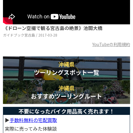
《ドローン空撮で観る宮古島の絶景》池間大橋
ガイドブック宮古島 / 2017-03-28
YouTubeの利用規約
沖縄県
ツーリングスポット一覧
沖縄県
おすすめツーリングルート
不要になったバイク用品高く売れます！
▶︎
手数料無料の宅配買取
実際に売ってみた体験談