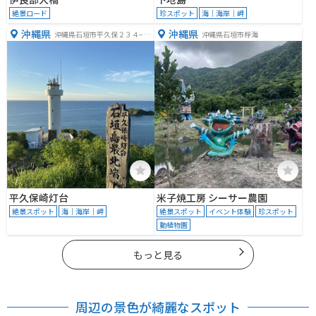
絶景ロード
珍スポット
海｜海岸｜岬
沖縄県
沖縄県
沖縄県石垣市平久保２３４−５
沖縄県石垣市桴海
０
平久保崎灯台
米子焼工房 シーサー農園
絶景スポット
海｜海岸｜岬
絶景スポット
イベント体験
珍スポット
動植物園
もっと見る
周辺の景色が綺麗なスポット