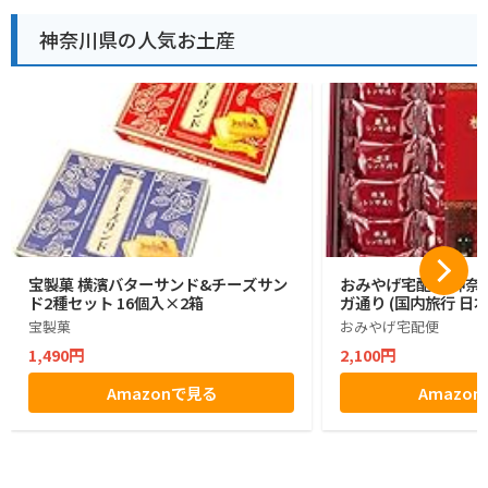
神奈川県の人気お土産
宝製菓 横濱バターサンド&チーズサン
おみやげ宅配便 神奈川
ド2種セット 16個入×2箱
ガ通り (国内旅行 日
宝製菓
おみやげ宅配便
1,490円
2,100円
Amazonで見る
Amazo