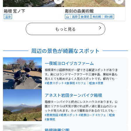
箱根 宮ノ下
彫刻の森美術館
温泉
山｜高原
食事処
美術館｜資料館
もっと見る
周辺の景色が綺麗なスポット
一夜城ヨロイヅカファーム
相模湾や小田原市街が一望できる展望スポットがありま
す。奥にはランドマークタワーや三浦半島、房総半島も
見えとても眺めがよく人気のスポットです。都内でも人
気のヨロイヅカシェフが経営されているレストランも併
#絶景スポット
#食事処
#カフェ｜軽食
#夜景
設されており、そちらでランチを食べることもできま
す。さらに、パンやケーキなどの軽食は外で食べること
アネスト岩田ターンパイク箱根
もできます。
箱根ターンパイクと終点にレストハウスがあります。公
園エリアからは天気が良ければ芦ノ湖と富士山の2ショ
ットが見られます。カメラ撮影台があるので1人でも撮影
しやすく便利です。車・バイク問わず休日の駐車場は混
#商業施設
#絶景スポット
#絶景ロード
#カフェ｜軽食
雑していますが、箱根の山を登ってきた先にある富士山
#食事処
と芦ノ湖はいつ見ても美しいです。景色の他にもいろん
な車両を見ることができるのでプチモーターショーを体
箱根強羅公園