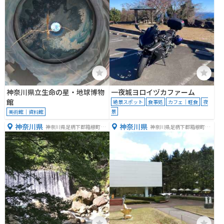
神奈川県立生命の星・地球博物
一夜城ヨロイヅカファーム
館
絶景スポット
食事処
カフェ｜軽食
夜
景
美術館｜資料館
神奈川県
神奈川県
神奈川県足柄下郡箱根町宮
神奈川県足柄下郡箱根町二
ノ下
ノ平１１２１