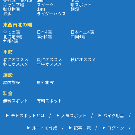
キャンプ場
スイーツ
珍スポット
動植物園
お肉
麺類
お酒
ライダーハウス
東西南北の端
全ての端
日本4端
日本本土4端
北海道4端
本州4端
四国4端
九州4端
季節
春にオススメ
夏にオススメ
秋にオススメ
冬にオススメ
年中オススメ
施設
屋内施設
屋外施設
料金
無料スポット
有料スポット
モトスポットとは
人気スポット
バイク用品
ルートを作成
記事一覧
ログイン