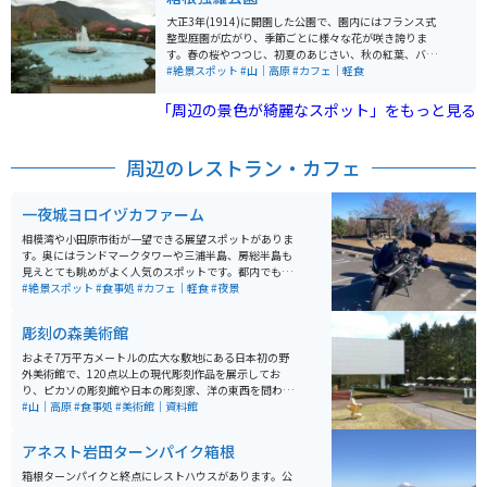
感できます。
大正3年(1914)に開園した公園で、園内にはフランス式
整型庭園が広がり、季節ごとに様々な花が咲き誇りま
す。春の桜やつつじ、初夏のあじさい、秋の紅葉、バラ
など様々な花を観賞できます。また、点茶体験、陶芸・
#絶景スポット
#山｜高原
#カフェ｜軽食
吹きガラス体験、植物園などの施設も充実しており、子
供から大人まで楽しむことができます。公園からは箱根
「周辺の景色が綺麗なスポット」をもっと見る
の山々の美しい景色も望むことができ、リラックスした
時間を過ごすには最適な場所です。
周辺のレストラン・カフェ
一夜城ヨロイヅカファーム
相模湾や小田原市街が一望できる展望スポットがありま
す。奥にはランドマークタワーや三浦半島、房総半島も
見えとても眺めがよく人気のスポットです。都内でも人
気のヨロイヅカシェフが経営されているレストランも併
#絶景スポット
#食事処
#カフェ｜軽食
#夜景
設されており、そちらでランチを食べることもできま
す。さらに、パンやケーキなどの軽食は外で食べること
彫刻の森美術館
もできます。
およそ7万平方メートルの広大な敷地にある日本初の野
外美術館で、120点以上の現代彫刻作品を展示してお
り、ピカソの彫刻館や日本の彫刻家、洋の東西を問わな
い作品が楽しめます。触れるアート作品が箱根の大自然
#山｜高原
#食事処
#美術館｜資料館
の中に溶け込むように点在しおり、実際に触れて体感で
きる美術館です。敷地内にはカフェやワークショップな
アネスト岩田ターンパイク箱根
どもあり、1日楽しめるスポットです。
箱根ターンパイクと終点にレストハウスがあります。公