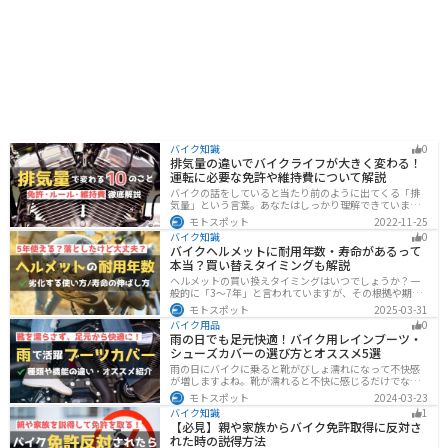
バイク知識
0
排気量の違いでバイクライフが大きく変わる！
運転に必要な免許や維持費について解説
バイクの話をしていると当たり前のように出てくる「排
気量」という言葉。あなたはしっかり理解できています
か？ バイクはクルマと違い、排気量によって必要な免
モトスポット
2022-11-25
許・走れる道路の区分・車検の有無などが細かく変わっ
バイク知識
0
てきます。これらはバイクライフに大きく関わるもので
バイクヘルメットに耐用年数・寿命があるって
すので、正しく理解しておきましょう。
本当？買い替えタイミングも解説
ヘルメットの買い換えタイミングはいつでしょうか？一
般的に「3〜7年」と言われていますが、その根拠や期限
前でも早めに交換した方がいいケースを紹介します。安
モトスポット
2025-03-31
全にバイクに乗るためにもヘルメットの寿命についてし
バイク用品
0
っかりと理解しておきましょう。
雨の日でも足元快適！バイク用レインブーツ・
シューズカバーの選び方とオススメ5選
雨の日にバイクに乗ると靴がびしょ濡れになって不快感
が増しますよね。靴が濡れると不快に感じるだけでなく
操作性にも影響が出るので事故の原因にもなります。ブ
モトスポット
2024-03-23
ーツカバーを使うことで靴を雨や汚れから防ぐことがで
バイク知識
1
きます。防風効果もあるので寒さ対策にもなります。
【必見】親や家族からバイク免許取得に反対さ
れた時の説得方法