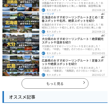
淡路島のおすすめツーリングルートをまとめました！北
淡路海岸や南淡路海岸など美しい海岸線、国営明石海峡
公園や淡路夢舞台など、自然とアートが融合した施設も
モトスポット
2023-04-24
多数あります。バイクで淡路島にツーリングに行く際は
ツーリング
1
参考にしてください。
北海道のおすすめツーリングルートまとめ！定
番スポットや名所、絶景スポットを紹介
北海道のおすすめツーリングルートをまとめました！地
域別に13のルート紹介します。広大な大地と美しい自然
が広がり、四季折々の魅力を楽しめる観光スポットが数
モトスポット
2023-04-22
多くあります。バイクで北海道にツーリングに行く際は
ツーリング
0
参考にしてください。
大分県のおすすめツーリングルート！絶景観光
スポットや温泉を紹介
大分県のおすすめツーリングルートをまとめました！
「北部」「中部」「南部」の3つのルート紹介します。阿
蘇の雄大な自然を満喫できるスポットや温泉を満喫する
モトスポット
2023-03-05
ツーリングができます。バイクで大分県にツーリングに
ツーリング
0
行く際は参考にしてください。
広島県のおすすめツーリングルート！定番スポ
ットや絶景スポットを紹介
広島県のおすすめツーリングルートをまとめました！
「北部」「南東部」「南西部」の3つのルート紹介しま
す。自然豊かな山と海だけでなく、歴史的価値のある建
モトスポット
2023-02-27
造物も多数あるので、飽きることなくツーリングを堪能
できます。バイクで広島県にツーリングに行く際は参考
にしてください。
もっと見る
オススメ記事