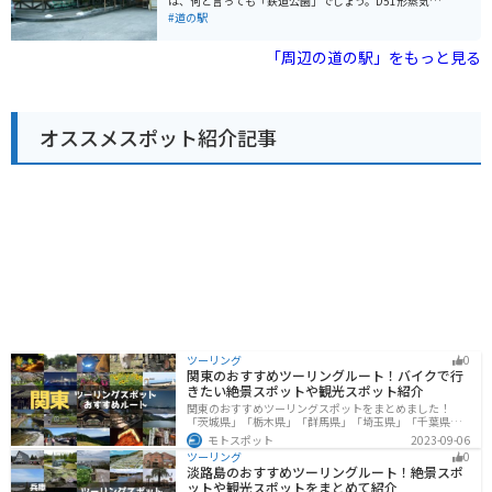
は、何と言っても「鉄道公園」でしょう。D51形蒸気機
る寄り道スポットです。
関車や小田急電鉄のロマンスカーなど、貴重な車両が展
#道の駅
示されており、鉄道ファンにはたまりません。 また、道
の駅に隣接する「山北町ふるさと交流館」では、地元の
「周辺の道の駅」をもっと見る
特産品や工芸品を販売しています。山北町は「丹沢はち
みつ」が有名なので、お土産にいかがでしょう。 バイク
で訪れる際は、道の駅からほど近い「丹沢湖」周辺のワ
インディングロードがおすすめです。 ただし、山間部の
オススメスポット紹介記事
ため、冬場は積雪の可能性があります。訪れる際は、事
前に天気予報を確認し、防寒対策をしっかりとしておき
ましょう。
ツーリング
0
関東のおすすめツーリングルート！バイクで行
きたい絶景スポットや観光スポット紹介
関東のおすすめツーリングスポットをまとめました！
「茨城県」「栃木県」「群馬県」「埼玉県」「千葉県」
「東京都」「神奈川県」の各県の観光地紹介します。自
モトスポット
2023-09-06
然豊かな山々や湖、温泉地が点在し、四季折々の景色を
ツーリング
0
楽しめるスポットが多数あります。バイクで関東にツー
淡路島のおすすめツーリングルート！絶景スポ
リングに行く際は参考にしてください。
ットや観光スポットをまとめて紹介