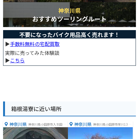
神奈川県
おすすめツーリングルート
不要になったバイク用品高く売れます！
▶︎
手数料無料の宅配買取
実際に売ってみた体験談
▶︎
こちら
箱根湯寮に近い場所
神奈川県
神奈川県
神奈川県小田原市入生田４
神奈川県小田原市早川1352
９９
110