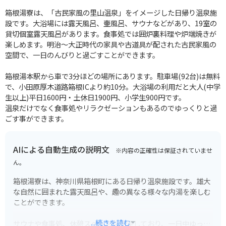
箱根湯寮は、「古民家風の里山温泉」をイメージした日帰り温泉施
設です。大浴場には露天風呂、壷風呂、サウナなどがあり、19室の
貸切個室露天風呂があります。食事処では囲炉裏料理や炉端焼きが
楽しめます。明治～大正時代の家具や古道具が配された古民家風の
空間で、一日のんびりと過ごすことができます。
箱根湯本駅から車で3分ほどの場所にあります。駐車場(92台)は無料
で、小田原厚木道路箱根ICより約10分。大浴場の利用だと大人(中学
生以上)平日1600円・土休日1900円、小学生900円です。
温泉だけでなく食事処やリラクゼーションもあるのでゆっくりと過
ごす事ができます。
AIによる自動生成の説明文
※内容の正確性は保証されていませ
ん。
箱根湯寮は、神奈川県箱根町にある日帰り温泉施設です。雄大
な自然に囲まれた露天風呂や、趣の異なる様々な内湯を楽しむ
ことができます。
...続きを読む
サウナや食事処、休憩スペースも充実しており、一日中ゆった