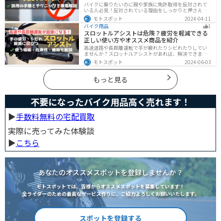
バイクに乗りたいのに親や家族に免許取得を反対されて
いる人必見！反対されている理由をしっかりと押さえて
おけば相手に理解してもらえます。無闇に説得するので
モトスポット
2024-04-11
はなく、誠意を持って対応することが大切です。この記
バイク用品
1
事では理由や説得の手順、テクニックをまとめました。
スロットルアシストは危険？疲労を軽減できる
正しい使い方やオススメ商品を紹介
高速道路や長距離運転で手が疲れたりシビれたりしてい
ませんか？スロットルアシストがあれば、解決できま
す。この記事ではスロットルアシストを安全に使う場
モトスポット
2024-06-03
面、危険性、種類、オススメの商品について解説しま
す。長距離運転をもっと楽にしたいと思っている人は参
考にしてください。
もっと見る
不要になったバイク用品高く売れます！
▶︎
手数料無料の宅配買取
実際に売ってみた体験談
▶︎
こちら
あなたのオススメスポットを登録しませんか？
モトスポットでは、皆様からオススメスポットを募集しています！
全ライダーのための最高なサービス作りに、ご協力よろしくお願いいたします。
スポットを登録する