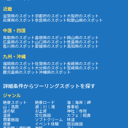
近畿
滋賀県のスポット
京都府のスポット
大阪府のスポット
兵庫県のスポット
奈良県のスポット
和歌山県のスポット
中国・四国
鳥取県のスポット
島根県のスポット
岡山県のスポット
広島県のスポット
山口県のスポット
徳島県のスポット
香川県のスポット
愛媛県のスポット
高知県のスポット
九州・沖縄
福岡県のスポット
佐賀県のスポット
長崎県のスポット
熊本県のスポット
大分県のスポット
宮崎県のスポット
鹿児島県のスポット
沖縄県のスポット
詳細条件からツーリングスポットを探す
ジャンル
絶景スポット
絶景ロード
海｜海岸｜岬
山｜高原
湖｜川｜滝
食事処
道の駅
お土産
神社｜寺院
温泉
文化施設
カフェ｜軽食
商業施設
ソフトクリーム
林道
夜景
イベント体験
宿泊施設
美術館｜資料館
海鮮
ダム