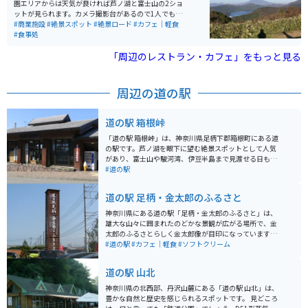
園エリアからは天気が良ければ芦ノ湖と富士山の2ショ
ットが見られます。カメラ撮影台があるので1人でも撮影
しやすく便利です。車・バイク問わず休日の駐車場は混
#商業施設
#絶景スポット
#絶景ロード
#カフェ｜軽食
雑していますが、箱根の山を登ってきた先にある富士山
#食事処
と芦ノ湖はいつ見ても美しいです。景色の他にもいろん
な車両を見ることができるのでプチモーターショーを体
「周辺のレストラン・カフェ」をもっと見る
感できます。
周辺の道の駅
道の駅 箱根峠
「道の駅 箱根峠」は、神奈川県足柄下郡箱根町にある道
の駅です。芦ノ湖を眼下に望む絶景スポットとして人気
があり、富士山や駿河湾、伊豆半島まで見渡せる日もあ
ります。 駅内には、地元の食材を使った食事処や、箱根
#道の駅
のお土産がそろうショップがあります。特におすすめ
は、ご当地グルメの「箱根山賊うどん」です。太くてコ
道の駅 足柄・金太郎のふるさと
シのある麺と、地元産の野菜やキノコをたっぷり使った
温かい一品です。 バイクで訪れる際は、駐車場からの眺
神奈川県にある道の駅「足柄・金太郎のふるさと」は、
めが最高なので、ぜひ愛車を停めて絶景を楽しんでくだ
雄大な山々に囲まれたのどかな景観が広がる場所で、金
さい。また、周辺にはワインディングロードが続くた
太郎のふるさとらしく金太郎像が目印になっています。
め、ツーリングスポットとしてもおすすめです。 【その
リニューアルされた施設は清潔感があり、広くはない店
#道の駅
#カフェ｜軽食
#ソフトクリーム
他情報】 * 住所: 神奈川県足柄下郡箱根町箱根峠1-4 * 電
内に地元の特産品がぎっしり並び、試食も豊富で選ぶ楽
話番号: 0460-83-6122 * 営業時間: 9:00～17:00 (季節変
しさがあります。地元のお肉やそばなどグルメも充実し
道の駅 山北
動あり) * 定休日: 年中無休 (施設により異なる場合あり)
ており、ドライブやツーリングの休憩スポットとして最
適。名物は折り畳まれたようなユニークな形のソフトク
神奈川県の北西部、丹沢山麓にある「道の駅 山北」は、
リームで、きんたろうの斧を模したスプーンが添えられ
豊かな自然と歴史を感じられるスポットです。 見どころ
ているのも面白いポイント。旅の途中にほっこり楽しめ