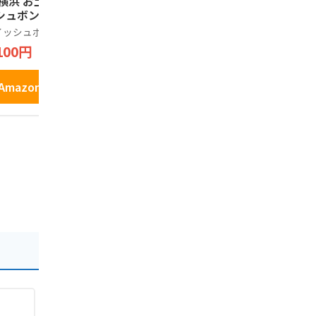
 横浜 お土産 ウイ
の舞（12枚入り）
ック ギフト
シュボン お取り寄
詰め合わせ
伊豆・村の駅
 ギフト 贈答用 お
お菓子 銘店
イッシュボン
コロンバン
1,398円
子 焼菓子 お年賀
ント 缶 プ
100円
648円
81
中元 お歳暮 帰省
クッキー 9
産 プレゼント お
Amazonで見る
い
Amazonで見る
Amazo