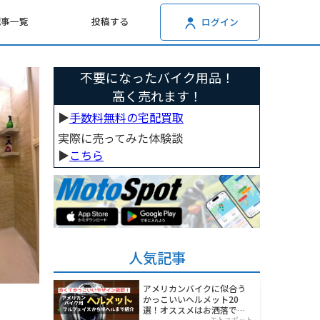
記事一覧
投稿する
ログイン
不要になったバイク用品！
高く売れます！
▶︎
手数料無料の宅配買取
実際に売ってみた体験談
▶︎
こちら
人気記事
アメリカンバイクに似合う
かっこいいヘルメット20
選！オススメはお洒落でワ
モトスポット