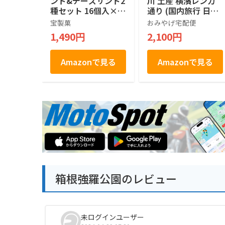
ンド&チーズサンド2
川 土産 横濱レンガ
種セット 16個入×2
通り (国内旅行 日本
箱
神奈川 お土産）
宝製菓
おみやげ宅配便
1,490円
2,100円
Amazonで見る
Amazonで見る
箱根強羅公園のレビュー
未ログインユーザー