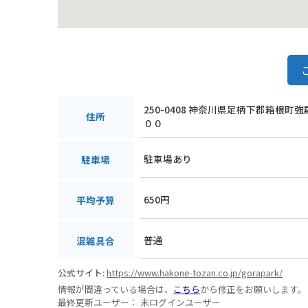
250-0408 神奈川県足柄下郡箱根町
住所
００
駐車場あり
駐車場
650円
平均予算
普通
混雑具合
公式サイト:
https://www.hakone-tozan.co.jp/gorapark/
情報が間違っている場合は、
こちら
から修正をお願いします。
最終更新ユーザー：
未ログインユーザー