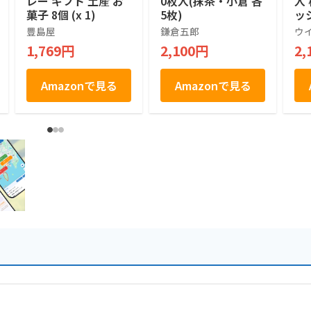
レー ギフト 土産 お
0枚入(抹茶・小倉 各
入
菓子 8個 (x 1)
5枚)
ッ
せ
豊島屋
鎌倉五郎
ウ
菓
1,769円
2,100円
2,
お
土
祝
Amazonで見る
Amazonで見る