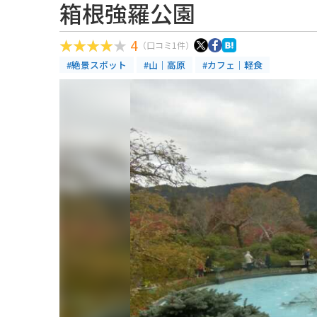
箱根強羅公園
4
（口コミ1件）
#絶景スポット
#山｜高原
#カフェ｜軽食