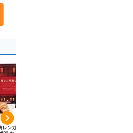
濱レンガ通り12個
伊豆・村の駅 桜えび
コロンバン