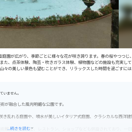
式整型庭園が広がり、季節ごとに様々な花が咲き誇ります。春の桜やつつじ
また、点茶体験、陶芸・吹きガラス体験、植物園などの施設も充実して
山々の美しい景色も望むことができ、リラックスした時間を過ごすには
ていません。
芸術が融合した風光明媚な公園です。
咲き乱れる庭園や、噴水が美しいイタリア式庭園、クラシカルな西洋建
...続きを読む
美術館」や、カフェ、レストラン、ショップなども併設されており、一