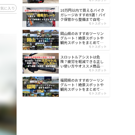
イルド
お気に入り
10万円以内で買えるバイク
ガレージおすすめ9選！バイ
ク保管から整備まで自宅で
楽々
モトスポット
岡山県のおすすめツーリン
グルート！絶景スポットや
観光スポットをまとめて紹
介
モトスポット
スロットルアシストは危
険？疲労を軽減できる正し
い使い方やオススメ商品を
紹介
モトスポット
福岡県のおすすめツーリン
グルート！絶景スポットや
観光スポットをまとめて紹
介
モトスポット