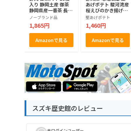
入り 静岡土産 御茶
あげポテト 駿河湾産
静岡県産一番茶 長登
桜えびのかき揚げ味
屋
120g (15g×8袋入)
ノーブランド品
堅あげポテト
1,865円
1,460円
Amazonで見る
Amazonで見る
スズキ歴史館のレビュー
未ログインユーザー