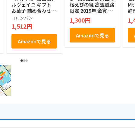
ルヴェイユ ギフト
桜えびの舞 高速道路
M
お菓子 詰め合わせ
限定 2019年 金賞 M
静
個包装 土産 お菓子
ONDE SELECTION
定
コロンバン
1,300円
1,
贈答 銘店 ラングド
絶対買い 焼菓子 煎
ッキ
1,512円
シャ 21枚入り
餅 せんべい １２個
Co
a
Amazonで見る
ペ
Amazonで見る
子