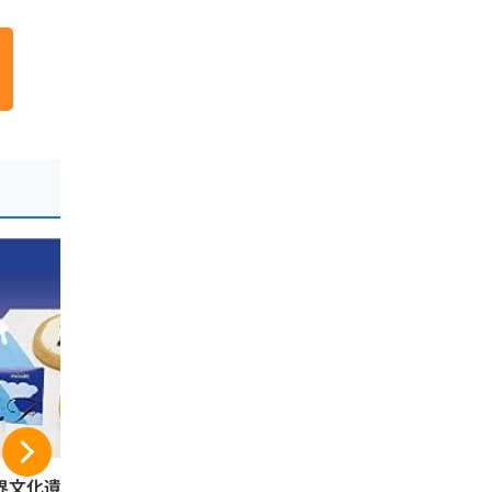
界文化遺産 3776
夏こっこ 6個入（こ
｢駿河湾の