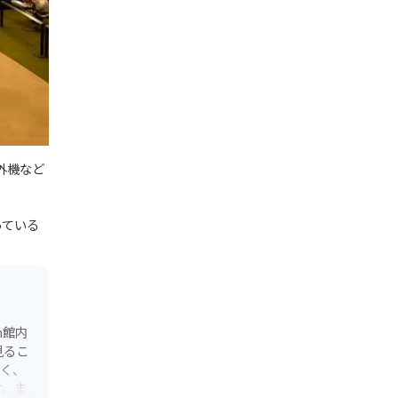
外機など
っている
n館内
見るこ
なく、
す。ま