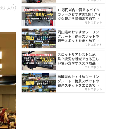
イルド
お気に入り
10万円以内で買えるバイク
ガレージおすすめ9選！バイ
ク保管から整備まで自宅で
楽々
モトスポット
岡山県のおすすめツーリン
グルート！絶景スポットや
観光スポットをまとめて紹
介
モトスポット
スロットルアシストは危
険？疲労を軽減できる正し
い使い方やオススメ商品を
紹介
モトスポット
福岡県のおすすめツーリン
グルート！絶景スポットや
観光スポットをまとめて紹
介
モトスポット