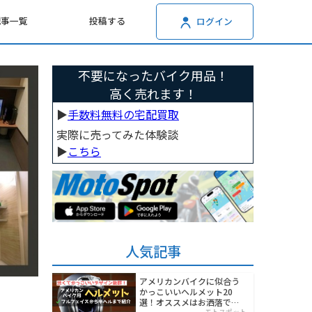
記事一覧
投稿する
ログイン
不要になったバイク用品！
高く売れます！
▶︎
手数料無料の宅配買取
実際に売ってみた体験談
▶︎
こちら
人気記事
アメリカンバイクに似合う
かっこいいヘルメット20
選！オススメはお洒落でワ
モトスポット