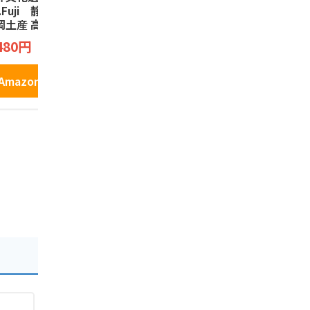
t.Fuji 静岡限定
っこ3種類×各2個入
んべい(12枚
岡土産 高速道路限
り） 静岡土産 蒸し
煎餅 お菓子
 富士山タルトク
ケーキ お菓子 和菓
ク えびせん
こっこ
田丸屋本店
480円
ー Fujisan Tart
子 お土産 個包装 詰
海老 さくら
2,100円
1,180円
okie Chocopen t
め合わせ ギフト プ
岡みやげ 
rt 富士山 チョコ
チギフト ケーキ ク
お土産
Amazonで見る
ンタルト 焼菓
リーム お中元 御中
Amazonで見る
Amazo
 9個
元