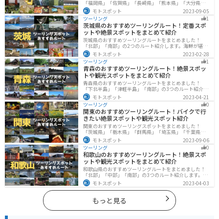
「福岡県」「佐賀県」「長崎県」「熊本県」「大分県」
「宮崎都」「鹿児島県」の各県の観光地紹介します。自
モトスポット
2023-09-05
然豊かな山々や湖、温泉地が点在し、四季折々の景色を
ツーリング
1
楽しめるスポットが多数あります。バイクで九州にツー
茨城県のおすすめツーリングルート！定番スポ
リングに行く際は参考にしてください。
ットや絶景スポットをまとめて紹介
茨城県のおすすめツーリングルートをまとめました！
「北部」「南部」の2つのルート紹介します。海鮮が堪能
できる港や梅の景勝地、自然豊かな山々があるのでツー
モトスポット
2023-02-28
リングにもってこいです。バイクで茨城県にツーリング
ツーリング
1
に行く際は参考にしてください。
青森のおすすめツーリングルート！絶景スポッ
トや観光スポットをまとめて紹介
青森県のおすすめツーリングルートをまとめました！
「下北半島」「津軽半島」「南部」の3つのルート紹介し
ます。自然に恵まれた風光明媚な景色や歴史文化に触れ
モトスポット
2023-04-21
られる観光スポットが多くあります。バイクで青森県に
ツーリング
0
ツーリングに行く際は参考にしてください。
関東のおすすめツーリングルート！バイクで行
きたい絶景スポットや観光スポット紹介
関東のおすすめツーリングスポットをまとめました！
「茨城県」「栃木県」「群馬県」「埼玉県」「千葉県」
「東京都」「神奈川県」の各県の観光地紹介します。自
モトスポット
2023-09-06
然豊かな山々や湖、温泉地が点在し、四季折々の景色を
ツーリング
0
楽しめるスポットが多数あります。バイクで関東にツー
和歌山のおすすめツーリングルート！絶景スポ
リングに行く際は参考にしてください。
ットや観光スポットをまとめて紹介
和歌山県のおすすめツーリングルートをまとめました！
「北部」「中部」「南部」の3つのルート紹介します。海
と山に囲まれた自然豊かなエリアが広がり、様々な楽し
モトスポット
2023-04-03
み方ができます。バイクで和歌山県にツーリングに行く
際は参考にしてください。
もっと見る