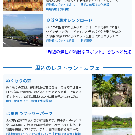
観ることができます。オリジナルのオルゴールの組み立
#絶景スポット
#湖｜川｜滝
#お土産
#文化施設
てが楽しめる体験工房もあります。 ミュージアムまで
#美術館｜資料館
は、ロープウェイで浜名湖の上を渡って向かいます。天
候などでロープウェイが運休の場合は休館することもあ
奥浜名湖オレンジロード
るようなので、天気が心配な日は訪問前に確認しておく
と良いです。
バイクの聖地である浜松の三ケ日ICから3分ほどで着く
ワインディングロードです。地元でバイクを乗り始めた
人や乗り続けているベテランも走るに来るスポットで
す。 一部の路面にギャップや落ち葉などあり慎重に走ら
#絶景スポット
#絶景ロード
#温泉
ないといけない箇所もありますが、基本は農道とは思え
ないほどの綺麗さです。 そして、浜名湖を一望出来る景
「周辺の景色が綺麗なスポット」をもっと見る
色は一度訪れる価値アリです。
周辺のレストラン・カフェ
ぬくもりの森
ぬくもりの森は、静岡県浜松市にある、まるで中世ヨー
ロッパの小さな村に迷い込んだかのような美しい観光ス
ポットです。自然に囲まれた中に個性豊かなお店が並
び、ワクワクします。建築家佐々木茂良氏によって造ら
#お土産
#カフェ｜軽食
#商業施設
れた独特の風合いの建物は、カフェやお土産店などを擁
し、ゆっくりとした時間を過ごせます。また、森の中で
はままつフラワーパーク
小鳥たちのさえずりを聞きながらの散策は、とても癒さ
れます。自然とアートを楽しみたい人にオススメのスポ
浜松市西部にある大きな植物園です。四季折々の花々が
ットです。
楽しめるほか、温室では熱帯植物が展示されており、動
物園も隣接しています。 また、園内周遊する電車が走っ
ていて、子供向け遊具も用意されています。入り口付近
#動植物園
#イベント体験
#カフェ｜軽食
#食事処
#麺類