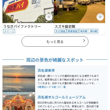
うなぎパイファクトリー
スズキ歴史館
スイーツ
文化施設
商業施設
美術館｜資料館
もっと見る
周辺の景色が綺麗なスポット
浜名湖東岸
浜名湖一周ツーリングの最初の起点となる場所でもあり
ます。駐車場も広くあり眺めの良さが心をスッキリさせ
てくれます。日中でも夕暮れ時でも素晴らしいです。近
隣にホテルや旅館も多くあり、浜松名物の鰻屋さんもあ
#絶景ロード
#湖｜川｜滝
るので合わせて楽しめます。
浜名湖オルゴールミュージアム
約100年も前に作られた歴史あるオルゴールが多数展示
されているミュージアムです。実演もあり、目の前で音
色を聴きながら精巧で豪華絢爛なオルゴールをじっくり