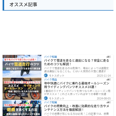
オススメ記事
バイク知識
0
バイクで雪道を走ると違反になる？安全に走る
ためのコツも解説！
バイクで雪道を走るのは危険で、場合によっては道路交
通法違反になることも。とはいえ突然の大雪に遭遇する
こともあります。この記事では、雪道で転倒しないため
モトスポット
2025-11-14
の走り方のコツや滑り止め対策、雪道に強いバイクの特
バイク用品
0
徴まで詳しく解説します。
年中快適にバイクに乗れる最強オールシーズン
用ライディングパンツオススメ10選！
1着目のライディングパンツを持つならオールシーズン用
がオススメ！これさえ持っていれば全ての季節で快適に
ツーリングできます。快適性だけでなく、機能性やデザ
モトスポット
2024-08-05
インに優れたものも多くあるので、安全にカッコよくバ
バイク知識
0
イクに乗りたい人は是非持っておきましょう。
バイクの燃費向上・改善に効果的な走り方やメ
ンテナンス方法を徹底解説！
バイクの燃費が気になる方は必見！この記事では、燃費