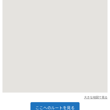
バイクで行く場合は、浜松バイパス「浜松西IC」から約15分の
好アクセスです。駐車場も広いので安心ですよ。
大きな地図で見る
ここへのルートを見る