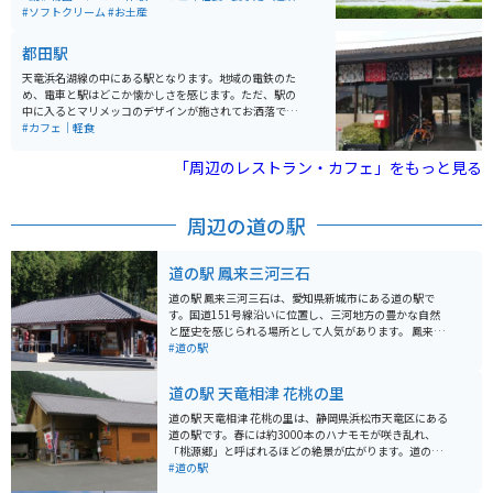
と温室内にはカフェも設営されており、公園中央付近に
#ソフトクリーム
#お土産
は噴水もあり、音楽に合わせてちょっとしたショーが行
われています。
都田駅
天竜浜名湖線の中にある駅となります。地域の電鉄のた
め、電車と駅はどこか懐かしさを感じます。ただ、駅の
中に入るとマリメッコのデザインが施されてお洒落で
す。また、金曜日~日曜日は駅内で喫茶店が営業してお
#カフェ｜軽食
り、コップや陶器はすべてマリメッコのデザインがされ
たものです。外の席ではコーヒーを飲みながら、電車を
「周辺のレストラン・カフェ」をもっと見る
見ることができるので、とてもオススメです。
周辺の道の駅
道の駅 鳳来三河三石
道の駅 鳳来三河三石は、愛知県新城市にある道の駅で
す。国道151号線沿いに位置し、三河地方の豊かな自然
と歴史を感じられる場所として人気があります。 鳳来寺
山や乳岩峡などの景勝地へのアクセスも良く、ドライブ
#道の駅
の休憩スポットとしても最適です。地元産の新鮮な野菜
や果物、特産品などを販売する直売所や、鳳来寺山ろく
道の駅 天竜相津 花桃の里
で採れた新鮮な食材を使った料理を提供するレストラン
もあります。 バイクで訪れる場合、道の駅には広い駐車
道の駅 天竜相津 花桃の里は、静岡県浜松市天竜区にある
場が完備されているので安心です。周辺には、鳳来寺山
道の駅です。春には約3000本のハナモモが咲き乱れ、
のワインディングロードなど、ツーリングに最適なルー
「桃源郷」と呼ばれるほどの絶景が広がります。道の駅
トもたくさんあります。お土産には、地元産の五平餅
には、地元で採れた新鮮な野菜や果物の直売所、地元食
#道の駅
や、鳳来寺山の湧き水を使った地ビールなどがおすすめ
材を使った料理が楽しめるレストランがあります。 バイ