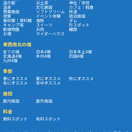
道の駅
お土産
神社｜寺院
温泉
文化施設
カフェ｜軽食
商業施設
ソフトクリーム
林道
夜景
イベント体験
宿泊施設
美術館｜資料館
海鮮
ダム
キャンプ場
スイーツ
珍スポット
動植物園
お肉
麺類
お酒
ライダーハウス
東西南北の端
全ての端
日本4端
日本本土4端
北海道4端
本州4端
四国4端
九州4端
季節
春にオススメ
夏にオススメ
秋にオススメ
冬にオススメ
年中オススメ
施設
屋内施設
屋外施設
料金
無料スポット
有料スポット