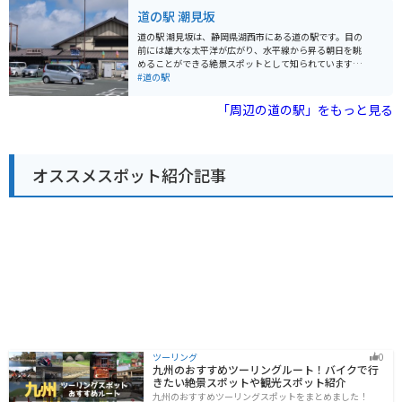
です。
クツーリングで訪れる場合、道の駅には広い駐車場が完
道の駅 潮見坂
備されているので安心です。春には満開のハナモモ並木
をバイクで走ることができ、まさに桃源郷を駆け抜ける
道の駅 潮見坂は、静岡県湖西市にある道の駅です。目の
ような気分を味わえます。周辺には、秋には紅葉が美し
前には雄大な太平洋が広がり、水平線から昇る朝日を眺
い光明寺や、温泉施設の「花桃の湯」などもあり、ツー
めることができる絶景スポットとして知られています。
リングの拠点としても最適です。 名産品としては、地元
周辺には、新鮮な魚介類を味わえる飲食店や、お土産店
#道の駅
産の新鮮な野菜や果物のほか、お茶や山菜なども人気で
が軒を連ねています。また、潮風を感じながらサイクリ
す。また、道の駅内のレストランでは、地元産の食材を
ングを楽しめるコースもあり、バイクツーリングにも最
「周辺の道の駅」をもっと見る
使った「猪鍋定食」や「山菜そば」などが味わえます。
適です。 名産品としては、しらすや桜えびなどの海産物
が有名です。お土産には、地元産の食材を使った加工品
や、道の駅オリジナルグッズも人気があります。
オススメスポット紹介記事
ツーリング
0
九州のおすすめツーリングルート！バイクで行
きたい絶景スポットや観光スポット紹介
九州のおすすめツーリングスポットをまとめました！