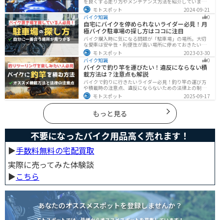
を良くする走り方やメンテナンス方法を紹介していま
す。実は、車体そのものや荷物を軽くすることで、燃費
モトスポット
2024-09-21
の向上が可能です。この記事を読めば、燃費を改善する
バイク知識
0
具体的な方法がわかります。
自宅にバイクを停められないライダー必見！月
極バイク駐車場の探し方はココに注目
バイク購入時に気になる問題が「駐車場」の場所。大切
な愛車は安全性・利便性が高い場所に停めておきたいで
すよね？ 当記事ではそんな駐車場選びについて解説して
モトスポット
2023-03-30
います。すでにバイクを持っていて、新しい駐車場を探
バイク知識
0
している人もぜひ参考にしてくださいね。
バイクで釣り竿を運びたい！違反にならない積
載方法は？注意点も解説
バイクで釣りに行きたいライダー必見！釣り竿の運び方
や積載時の注意点、違反にならないための法律上の制限
を解説。風の影響やバランス、安全面のポイントを押さ
モトスポット
2025-09-17
えつつ、おすすめのロッドケース・ロッドホルダー・コ
ンパクトロッドも紹介。ツーリング途中に気軽に釣りを
楽しみたい方にも最適な情報が満載
もっと見る
不要になったバイク用品高く売れます！
▶︎
手数料無料の宅配買取
実際に売ってみた体験談
▶︎
こちら
あなたのオススメスポットを登録しませんか？
モトスポットでは、皆様からオススメスポットを募集しています！