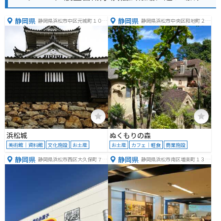
静岡県
静岡県
静岡県浜松市中区元城町１００
静岡県浜松市中央区和地町２９
−２
４９
浜松城
ぬくもりの森
美術館｜資料館
文化施設
お土産
お土産
カフェ｜軽食
商業施設
静岡県
静岡県
静岡県浜松市西区大久保町７４
静岡県浜松市南区増楽町１３０
８−５１
１