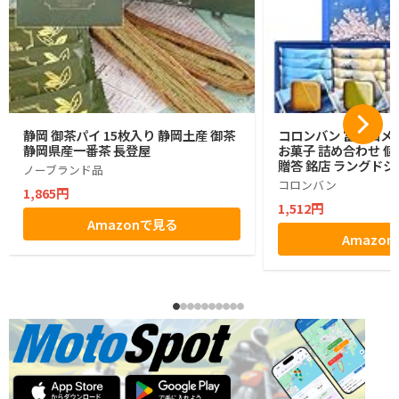
静岡 御茶パイ 15枚入り 静岡土産 御茶
コロンバン 富士山メ
静岡県産一番茶 長登屋
お菓子 詰め合わせ 個
贈答 銘店 ラングドシ
ノーブランド品
コロンバン
1,865円
1,512円
Amazonで見る
Amazo